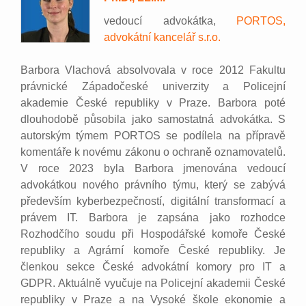
vedoucí advokátka,
PORTOS,
advokátní kancelář s.r.o.
Barbora Vlachová absolvovala v roce 2012 Fakultu
právnické Západočeské univerzity a Policejní
akademie České republiky v Praze. Barbora poté
dlouhodobě působila jako samostatná advokátka. S
autorským týmem PORTOS se podílela na přípravě
komentáře k novému zákonu o ochraně oznamovatelů.
V roce 2023 byla Barbora jmenována vedoucí
advokátkou nového právního týmu, který se zabývá
především kyberbezpečností, digitální transformací a
právem IT. Barbora je zapsána jako rozhodce
Rozhodčího soudu při Hospodářské komoře České
republiky a Agrární komoře České republiky. Je
členkou sekce České advokátní komory pro IT a
GDPR. Aktuálně vyučuje na Policejní akademii České
republiky v Praze a na Vysoké škole ekonomie a