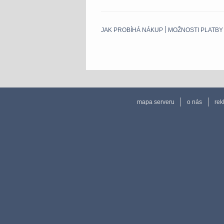
JAK PROBÍHÁ NÁKUP
MOŽNOSTI PLATBY
mapa serveru
o nás
rek