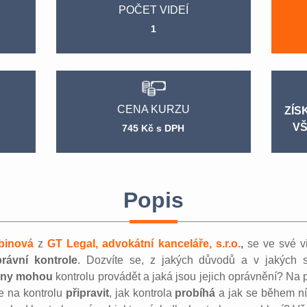
POČET VIDEÍ
1
CENA KURZU
ZÍS
VŠ
745 Kč s DPH
Popis
binová
z
GT Legal, advokátní kanceláře, s.r.o.
,
se ve své v
rávní kontrole
. Dozvíte se, z jakých důvodů a v jakých si
ány mohou
kontrolu provádět a jaká jsou jejich oprávnění? Na 
e na kontrolu
připravit
, jak kontrola
probíhá
a jak se během ní