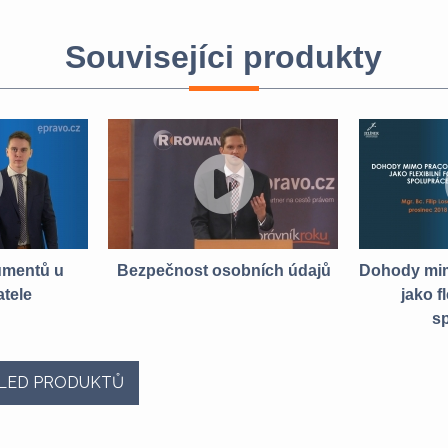
Souvisejíci produkty
umentů u
Bezpečnost osobních údajů
Dohody mi
tele
jako f
s
LED PRODUKTŮ