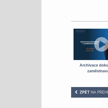
Specifika pracovních vztahů s
Archivace dok
manažery
zaměstnava
ZPĚT
NA PŘEH