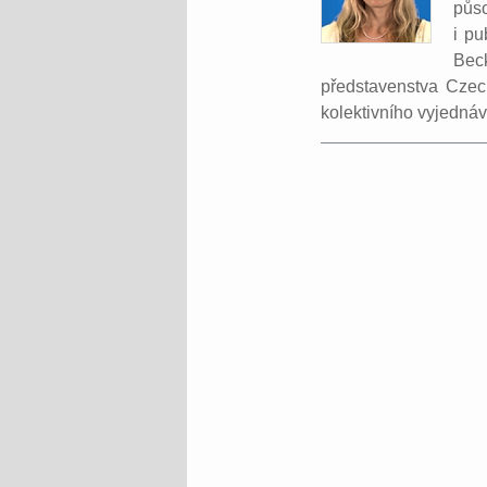
půso
i pu
Bec
představenstva Czec
kolektivního vyjedná