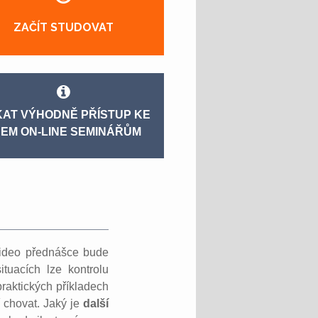
ZAČÍT STUDOVAT
KAT VÝHODNĚ PŘÍSTUP KE
EM ON-LINE SEMINÁŘŮM
ideo přednášce bude
tuacích lze kontrolu
praktických příkladech
 chovat. Jaký je
další