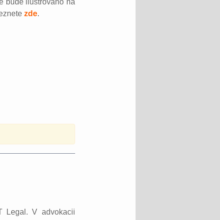
e bude ilustrováno na
leznete
zde
.
T Legal. V advokacii