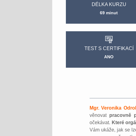
DÉLKA KURZU
69 minut
TEST S CERTIFIKACÍ
ANO
Mgr. Veronika Odro
věnovat
pracovně p
očekávat.
Které org
Vám ukáže, jak se lz