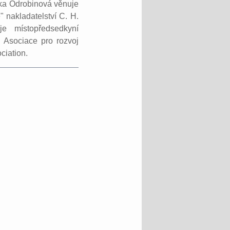
nika Odrobinová věnuje
" nakladatelství C. H.
e místopředsedkyní
 Asociace pro rozvoj
ciation.