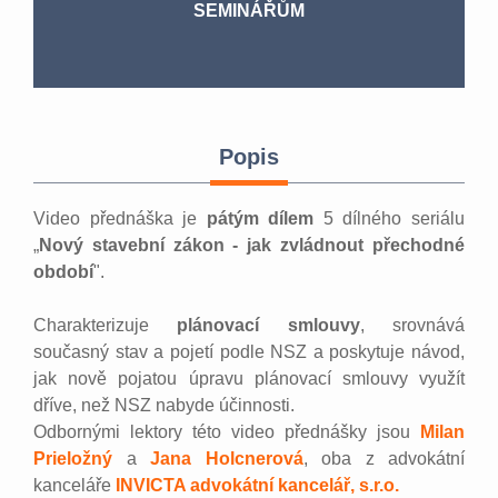
SEMINÁŘŮM
Popis
Video přednáška je
pátým dílem
5 dílného seriálu
„
Nový stavební zákon - jak zvládnout přechodné
období
".
Charakterizuje
plánovací smlouvy
, srovnává
současný stav a pojetí podle NSZ a poskytuje návod,
jak nově pojatou úpravu plánovací smlouvy využít
dříve, než NSZ nabyde účinnosti.
Odbornými lektory této video přednášky jsou
Milan
Prieložný
a
Jana Holcnerová
, oba z advokátní
kanceláře
INVICTA advokátní kancelář, s.r.o.