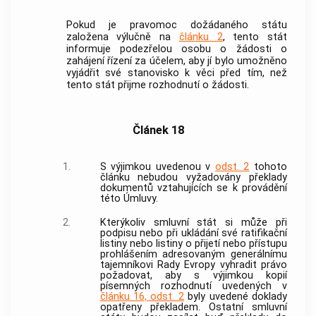
Pokud je pravomoc dožádaného státu
založena výlučně na
článku 2
, tento stát
informuje podezřelou osobu o žádosti o
zahájení řízení za účelem, aby jí bylo umožněno
vyjádřit své stanovisko k věci před tím, než
tento stát přijme rozhodnutí o žádosti.
Článek 18
1.
S výjimkou uvedenou v
odst. 2
tohoto
článku nebudou vyžadovány překlady
dokumentů vztahujících se k provádění
této Úmluvy.
2.
Kterýkoliv smluvní stát si může při
podpisu nebo při ukládání své ratifikační
listiny nebo listiny o přijetí nebo přístupu
prohlášením adresovaným generálnímu
tajemníkovi Rady Evropy vyhradit právo
požadovat, aby s výjimkou kopií
písemných rozhodnutí uvedených v
článku 16, odst. 2
byly uvedené doklady
opatřeny překladem. Ostatní smluvní