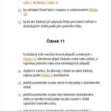
odst. 1
a
článku 7 odst. 1
;
by zahájení řízení bylo v rozporu s ustanoveními
článku
(b)
35
;
by ke dni žádosti již uplynula lhůta pro trestní stíhání v
(c)
dožadujícím státě podle jeho právního řádu.
Článek 11
Dožádaný stát nemůže kromě případů uvedených v
článku 10
odmítnout přijetí žádosti zcela nebo zčásti, s
výjimkou jednoho nebo více následujících případů:
dojde-li k závěru, že důvody, o které se opírá žádost,
(a)
nejsou podle
článku 8
dostatečné;
jestliže podezřelá osoba nemá trvalý pobyt v dožádaném
(b)
státě;
jestliže podezřelá osoba není občanem dožádaného
(c)
státu a neměla trvalý pobyt na jeho území v době
spáchání
trestného činu
;
pokud má za to, že
trestný čin
, pro který se žádá o