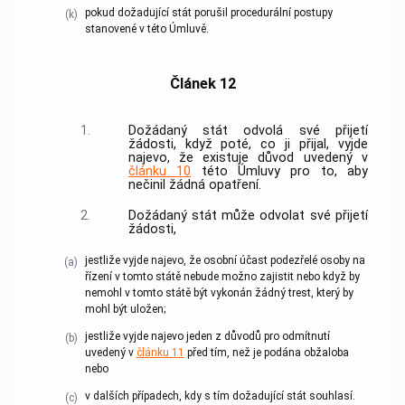
pokud dožadující stát porušil procedurální postupy
(k)
stanovené v této Úmluvě.
Článek 12
1.
Dožádaný stát odvolá své přijetí
žádosti, když poté, co ji přijal, vyjde
najevo, že existuje důvod uvedený v
článku 10
této Úmluvy pro to, aby
nečinil žádná opatření.
2.
Dožádaný stát může odvolat své přijetí
žádosti,
jestliže vyjde najevo, že osobní účast podezřelé osoby na
(a)
řízení v tomto státě nebude možno zajistit nebo když by
nemohl v tomto státě být vykonán žádný trest, který by
mohl být uložen;
jestliže vyjde najevo jeden z důvodů pro odmítnutí
(b)
uvedený v
článku 11
před tím, než je podána obžaloba
nebo
v dalších případech, kdy s tím dožadující stát souhlasí.
(c)