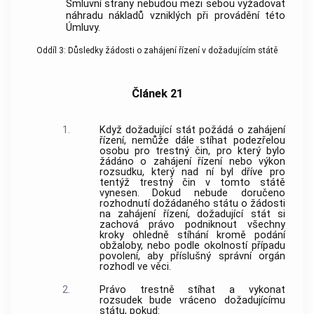
Smluvní strany nebudou mezi sebou vyžadovat
náhradu nákladů vzniklých při provádění této
Úmluvy.
Oddíl 3: Důsledky žádosti o zahájení řízení v dožadujícím státě
Článek 21
1.
Když dožadující stát požádá o zahájení
řízení, nemůže dále stíhat podezřelou
osobu pro
trestný čin
, pro který bylo
žádáno o zahájení řízení nebo výkon
rozsudku, který nad ní byl dříve pro
tentýž
trestný čin
v tomto státě
vynesen. Dokud nebude doručeno
rozhodnutí dožádaného státu o žádosti
na zahájení řízení, dožadující stát si
zachová právo podniknout všechny
kroky ohledně stíhání kromě podání
obžaloby, nebo podle okolností případu
povolení, aby příslušný správní orgán
rozhodl ve věci.
2.
Právo trestně stíhat a vykonat
rozsudek bude vráceno dožadujícímu
státu, pokud: