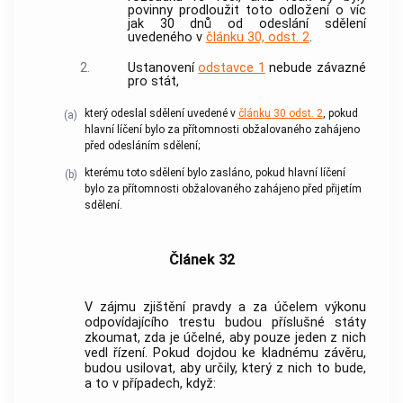
povinny prodloužit toto odložení o víc
jak 30 dnů od odeslání sdělení
uvedeného v
článku 30, odst. 2
.
2.
Ustanovení
odstavce 1
nebude závazné
pro stát,
který odeslal sdělení uvedené v
článku 30 odst. 2
, pokud
(a)
hlavní líčení bylo za přítomnosti obžalovaného zahájeno
před odesláním sdělení;
kterému toto sdělení bylo zasláno, pokud hlavní líčení
(b)
bylo za přítomnosti obžalovaného zahájeno před přijetím
sdělení.
Článek 32
V zájmu zjištění pravdy a za účelem výkonu
odpovídajícího trestu budou příslušné státy
zkoumat, zda je účelné, aby pouze jeden z nich
vedl řízení. Pokud dojdou ke kladnému závěru,
budou usilovat, aby určily, který z nich to bude,
a to v případech, když: