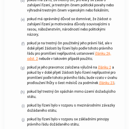
(d)
zahájení řízení, je
trestným činem
politické povahy nebo
výhradně
trestným činem
vojenským nebo fiskálním;
pokud má oprávněný důvod se domnívat, že žádost o
(e)
zahájení řízení je motivována důvody souvisejícími s
rasou, náboženstvím, národností nebo politickými
názory;
pokud je na
trestný čin
použitelný jeho právní řád, ale v
(f)
době přijetí žádosti by řízení bylo podle tohoto právního
řádu pro promlčení nepřípustné; ustanovení
článku 26,
odst. 2
nebude v takovém případě použito;
pokud je jeho pravomoc založena výlučně na
článku 2
a
(g)
pokud by v době přijetí žádosti bylo řízení nepřípustné pro
promlčení podle tohoto právního řádu; bude vzato v úvahu
prodloužení lhůty o šest měsíců za podmínek
článku 23
;
pokud byl
trestný čin
spáchán mimo území dožadujícího
(h)
státu;
pokud by řízení bylo v rozporu s mezinárodními závazky
(i)
dožádaného státu;
pokud by řízení bylo v rozporu se základními principy
(j)
právního řádu dožádaného státu;