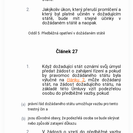
2.
Jakýkoliv úkon, který přeruší promlčení a
který byl platně učiněn v dožadujícím
státě, bude mít stejné účinky v
dožádaném státě a naopak.
Oddíl 5: Předběžná opatření v dožádaném státě
Článek 27
1.
Když dožadující stát oznámí svůj úmysl
předat žádost o zahájení řízení a pokud
by pravomoc dožádaného státu byla
výlučně na
článku 2
, může dožádaný
stát, na žádost dožadujícího státu, na
základě této Úmluvy vzít podezřelou
osobu do předběžné vazby, pokud:
právní řád dožádaného státu umožňuje vazbu pro tento
(a)
trestný čin
a
jsou důvodné obavy, že podezřelá osoba se bude skrývat
(b)
nebo způsobí zatajení důkazu.
2.
V žádosti o vzetí do předběžné vazby