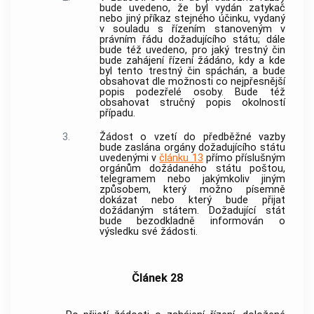
bude uvedeno, že byl vydán zatykač
nebo jiný příkaz stejného účinku, vydaný
v souladu s řízením stanoveným v
právním řádu dožadujícího státu; dále
bude též uvedeno, pro jaký
trestný čin
bude zahájení řízení žádáno, kdy a kde
byl tento
trestný čin
spáchán, a bude
obsahovat dle možnosti co nejpřesnější
popis podezřelé osoby. Bude též
obsahovat stručný popis okolností
případu.
3.
Žádost o vzetí do předběžné vazby
bude zaslána orgány dožadujícího státu
uvedenými v
článku 13
přímo příslušným
orgánům dožádaného státu poštou,
telegramem nebo jakýmkoliv jiným
způsobem, který možno písemně
dokázat nebo který bude přijat
dožádaným státem. Dožadující stát
bude bezodkladně informován o
výsledku své žádosti.
Článek 28