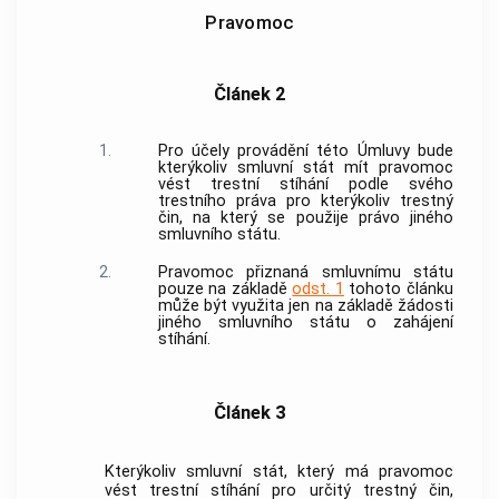
Pravomoc
Článek 2
1.
Pro účely provádění této Úmluvy bude
kterýkoliv smluvní stát mít pravomoc
vést trestní stíhání podle svého
trestního práva pro kterýkoliv
trestný
čin
, na který se použije právo jiného
smluvního státu.
2.
Pravomoc přiznaná smluvnímu státu
pouze na základě
odst. 1
tohoto článku
může být využita jen na základě žádosti
jiného smluvního státu o zahájení
stíhání.
Článek 3
Kterýkoliv smluvní stát, který má pravomoc
vést trestní stíhání pro určitý
trestný čin
,