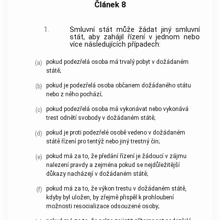
Článek 8
1.
Smluvní stát může žádat jiný smluvní
stát, aby zahájil řízení v jednom nebo
více následujících případech:
pokud podezřelá osoba má trvalý pobyt v dožádaném
(a)
státě;
pokud je podezřelá osoba občanem dožádaného státu
(b)
nebo z něho pochází;
pokud podezřelá osoba má vykonávat nebo vykonává
(c)
trest odnětí svobody v dožádaném státě;
pokud je proti podezřelé osobě vedeno v dožádaném
(d)
státě řízení pro tentýž nebo jiný
trestný čin
;
pokud má za to, že předání řízení je žádoucí v zájmu
(e)
nalezení pravdy a zejména pokud se nejdůležitější
důkazy nacházejí v dožádaném státě;
pokud má za to, že výkon trestu v dožádaném státě,
(f)
kdyby byl uložen, by zřejmě přispěl k prohloubení
možnosti resocializace odsouzené osoby;