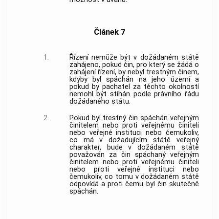
Článek 7
1.
Řízení nemůže být v dožádaném státě
zahájeno, pokud čin, pro který se žádá o
zahájení řízení, by nebyl
trestným činem
,
kdyby byl spáchán na jeho území a
pokud by pachatel za těchto okolností
nemohl být stíhán podle právního řádu
dožádaného státu.
2.
Pokud byl
trestný čin
spáchán veřejným
činitelem nebo proti veřejnému činiteli
nebo veřejné instituci nebo čemukoliv,
co má v dožadujícím státě veřejný
charakter, bude v dožádaném státě
považován za čin spáchaný veřejným
činitelem nebo proti veřejnému činiteli
nebo proti veřejné instituci nebo
čemukoliv, co tomu v dožádaném státě
odpovídá a proti čemu byl čin skutečně
spáchán.