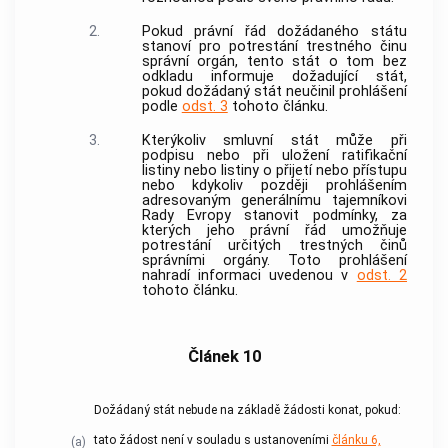
2.
Pokud právní řád dožádaného státu
stanoví pro potrestání
trestného činu
správní orgán, tento stát o tom bez
odkladu informuje dožadující stát,
pokud dožádaný stát neučinil prohlášení
podle
odst. 3
tohoto článku.
3.
Kterýkoliv smluvní stát může při
podpisu nebo při uložení ratifikační
listiny nebo listiny o přijetí nebo přístupu
nebo kdykoliv později prohlášením
adresovaným generálnímu tajemníkovi
Rady Evropy stanovit podmínky, za
kterých jeho právní řád umožňuje
potrestání určitých
trestných činů
správními orgány. Toto prohlášení
nahradí informaci uvedenou v
odst. 2
tohoto článku.
Článek 10
Dožádaný stát nebude na základě žádosti konat, pokud:
tato žádost není v souladu s ustanoveními
článku 6,
(a)