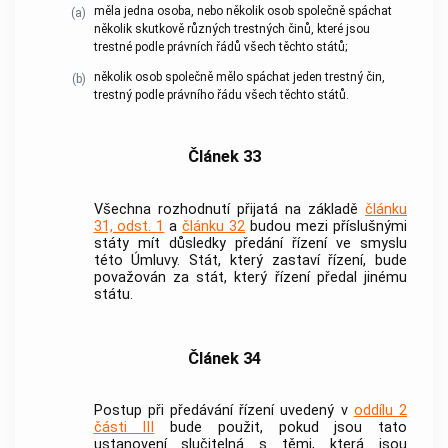
měla jedna osoba, nebo několik osob společně spáchat
(a)
několik skutkově různých
trestných činů
, které jsou
trestné podle právních řádů všech těchto států;
několik osob společně mělo spáchat jeden
trestný čin
,
(b)
trestný podle právního řádu všech těchto států.
Článek 33
Všechna rozhodnutí přijatá na základě
článku
31, odst. 1
a
článku 32
budou mezi příslušnými
státy mít důsledky předání řízení ve smyslu
této Úmluvy. Stát, který zastaví řízení, bude
považován za stát, který řízení předal jinému
státu.
Článek 34
Postup při předávání řízení uvedený v
oddílu 2
části III
bude použit, pokud jsou tato
ustanovení slučitelná s těmi, která jsou