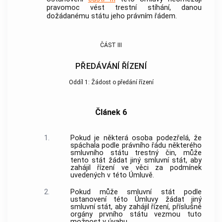
pravomoc vést trestní stíhání, danou
dožádanému státu jeho právním řádem.
ČÁST III
PŘEDÁVÁNÍ ŘÍZENÍ
Oddíl 1: Žádost o předání řízení
Článek 6
1.
Pokud je některá osoba podezřelá, že
spáchala podle právního řádu některého
smluvního státu
trestný čin
, může
tento stát žádat jiný smluvní stát, aby
zahájil řízení ve věci za podmínek
uvedených v této Úmluvě.
2.
Pokud může smluvní stát podle
ustanovení této Úmluvy žádat jiný
smluvní stát, aby zahájil řízení, příslušné
orgány prvního státu vezmou tuto
možnost v úvahu.