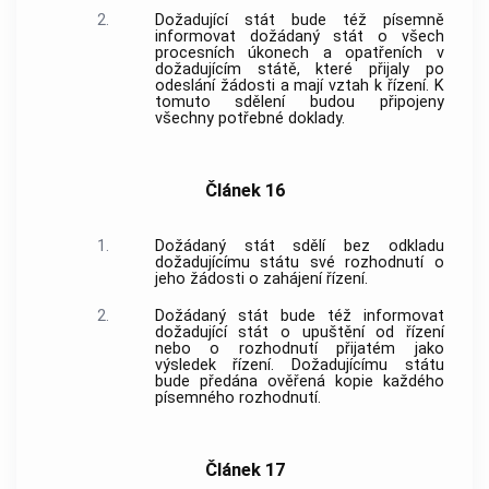
2.
Dožadující stát bude též písemně
informovat dožádaný stát o všech
procesních úkonech a opatřeních v
dožadujícím státě, které přijaly po
odeslání žádosti a mají vztah k řízení. K
tomuto sdělení budou připojeny
všechny potřebné doklady.
Článek 16
1.
Dožádaný stát sdělí bez odkladu
dožadujícímu státu své rozhodnutí o
jeho žádosti o zahájení řízení.
2.
Dožádaný stát bude též informovat
dožadující stát o upuštění od řízení
nebo o rozhodnutí přijatém jako
výsledek řízení. Dožadujícímu státu
bude předána ověřená kopie každého
písemného rozhodnutí.
Článek 17