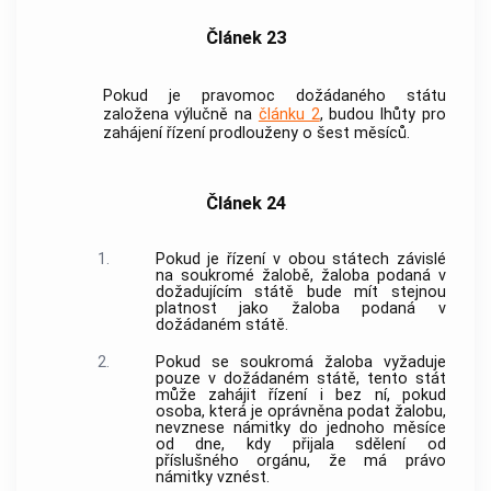
Článek 23
Pokud je pravomoc dožádaného státu
založena výlučně na
článku 2
, budou lhůty pro
zahájení řízení prodlouženy o šest měsíců.
Článek 24
1.
Pokud je řízení v obou státech závislé
na soukromé žalobě, žaloba podaná v
dožadujícím státě bude mít stejnou
platnost jako žaloba podaná v
dožádaném státě.
2.
Pokud se soukromá žaloba vyžaduje
pouze v dožádaném státě, tento stát
může zahájit řízení i bez ní, pokud
osoba, která je oprávněna podat žalobu,
nevznese námitky do jednoho měsíce
od dne, kdy přijala sdělení od
příslušného orgánu, že má právo
námitky vznést.