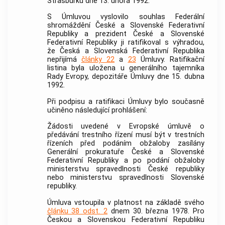
Štrasburku dne 13. února 1992.
S Úmluvou vyslovilo souhlas Federální
shromáždění České a Slovenské Federativní
Republiky a prezident České a Slovenské
Federativní Republiky ji ratifikoval s výhradou,
že Česká a Slovenská Federativní Republika
nepřijímá
články 22
a
23
Úmluvy. Ratifikační
listina byla uložena u generálního tajemníka
Rady Evropy, depozitáře Úmluvy dne 15. dubna
1992.
Při podpisu a ratifikaci Úmluvy bylo současně
učiněno následující prohlášení:
Žádosti uvedené v Evropské úmluvě o
předávání
trestního řízení
musí být v
trestních
řízeních
před podáním obžaloby zasílány
Generální prokuratuře České a Slovenské
Federativní Republiky a po podání obžaloby
ministerstvu spravedlnosti České republiky
nebo ministerstvu spravedlnosti Slovenské
republiky.
Úmluva vstoupila v platnost na základě svého
článku 38 odst. 2
dnem 30. března 1978. Pro
Českou a Slovenskou Federativní Republiku