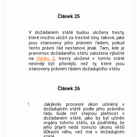
Článek 25
V dožádaném státě budou uloženy tresty,
které možno uložit za
trestné činy
, takové, jaké
jsou stanoveny jeho právním řádem, pokud
tento právní řád nestanoví jinak. Tam, kde je
pravomoc dožádaného státu založena výlučně
na
článku 2
, tresty uložené v tomto státě
nesmějí být přísnější, než ty, které jsou
stanoveny právním řádem dožadujícího státu.
Článek 26
1.
Jakýkoliv procesní úkon učiněný v
dožadujícím státě podle jeho právního
řádu bude mít stejnou platnost v
dožádaném státě, jako by byl učiněn
orgány tohoto státu, za podmínky, že
jeho přijetí nedá tomuto úkonu větší
důkazní váhu, než má v dožadujícím
státě.