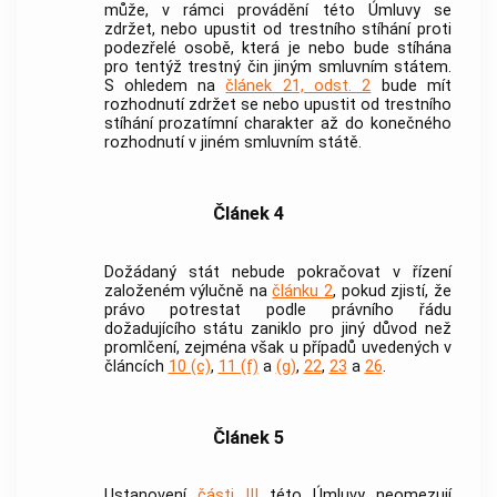
může, v rámci provádění této Úmluvy se
zdržet, nebo upustit od trestního stíhání proti
podezřelé osobě, která je nebo bude stíhána
pro tentýž
trestný čin
jiným smluvním státem.
S ohledem na
článek 21, odst. 2
bude mít
rozhodnutí zdržet se nebo upustit od trestního
stíhání prozatímní charakter až do konečného
rozhodnutí v jiném smluvním státě.
Článek 4
Dožádaný stát nebude pokračovat v řízení
založeném výlučně na
článku 2
, pokud zjistí, že
právo potrestat podle právního řádu
dožadujícího státu zaniklo pro jiný důvod než
promlčení, zejména však u případů uvedených v
článcích
10 (c)
,
11 (f)
a
(g)
,
22
,
23
a
26
.
Článek 5
Ustanovení
části III
této Úmluvy neomezují