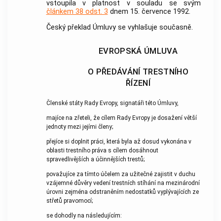
vstoupila v platnost v souladu se svým
článkem 38 odst. 3
dnem 15. července 1992.
Český překlad Úmluvy se vyhlašuje současně.
EVROPSKÁ ÚMLUVA
O PŘEDÁVÁNÍ TRESTNÍHO
ŘÍZENÍ
Členské státy Rady Evropy, signatáři této Úmluvy,
majíce na zřeteli, že cílem Rady Evropy je dosažení větší
jednoty mezi jejími členy;
přejíce si doplnit práci, která byla až dosud vykonána v
oblasti trestního práva s cílem dosáhnout
spravedlivějších a účinnějších trestů;
považujíce za tímto účelem za užitečné zajistit v duchu
vzájemné důvěry vedení trestních stíhání na mezinárodní
úrovni zejména odstraněním nedostatků vyplývajících ze
střetů pravomocí;
se dohodly na následujícím: