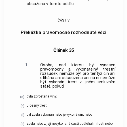
obsažena v tomto oddílu.
ČÁST V
Překážka pravomocně rozhodnuté věci
Článek 35
1.
Osoba, nad kterou byl vynesen
pravomocný a vykonatelný trestní
rozsudek, nemůže být pro tentýž čin ani
stíhána ani odsouzena ani na ni nemůže
být vykonán trest v jiném smluvním
státě, pokud:
byla zproštěna viny;
(a)
uložený trest:
(b)
byl zcela vykonán nebo je vykonáván, nebo
(i)
zcela nebo z její nevykonané části podléhal milosti nebo
(ii)