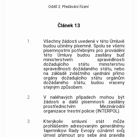
Oddíl 2: Předávání řízení
Článek 13
1.
Všechny žádosti uvedené v této Úmluvě
budou učiněny písemně. Spolu se všemi
písemnostmi potřebnými pro provádění
této Úmluvy budou zasílány buď
ministerstvem spravedlnosti
dožadujícího státu ministerstvu
spravedlnosti dožádaného státu, nebo
na základě zvláštního ujednání přímo
orgány dožadujícího státu orgánům
dožádaného státu; budou vraceny
stejným způsobem.
2.
V naléhavých případech mohou být
žádosti a další písemnosti zasílány
prostřednictvím Mezinárodní
organizace trestní
policie
(INTERPOL).
3.
Kterýkoliv smluvní stát může
prohlášením adresovaným generálnímu
tajemníkovi Rady Evropy oznámit svůj
úmysl přijmout pro sebe jiná pravidla