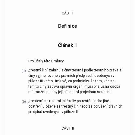
ČÁST I
Definice
Článek 1
Pro účely této Úmluvy:
„
trestný čin
“ zahrnuje činy trestné podle trestního práva a
(a)
činy vyjmenované v právních předpisech uvedených v
příloze III k této Úmluvě, za podmínky, že tam, kde se
těmito činy zabývá správní orgán, musí příslušná osoba
mít možnost, aby její případ byl projednán soudem;
„trestem“ se rozumí jakékoliv potrestání nebo jiné
(b)
opatření uložené za
trestný čin
nebo za porušení právních
předpisů uvedených v příloze III.
ČÁST II