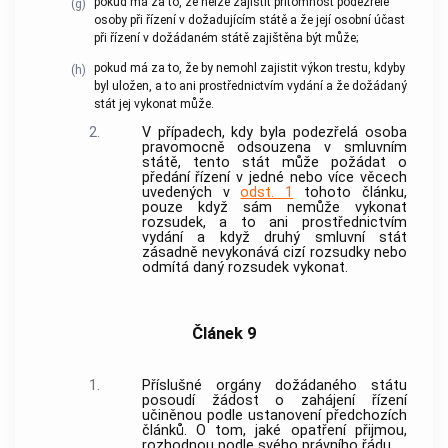
pokud má za to, že nelze zajistit přítomnost podezřelé
(g)
osoby při řízení v dožadujícím státě a že její osobní účast
při řízení v dožádaném státě zajištěna být může;
pokud má za to, že by nemohl zajistit výkon trestu, kdyby
(h)
byl uložen, a to ani prostřednictvím vydání a že dožádaný
stát jej vykonat může.
2.
V případech, kdy byla podezřelá osoba
pravomocně odsouzena v smluvním
státě, tento stát může požádat o
předání řízení v jedné nebo více věcech
uvedených v
odst. 1
tohoto článku,
pouze když sám nemůže vykonat
rozsudek, a to ani prostřednictvím
vydání a když druhý smluvní stát
zásadně nevykonává cizí rozsudky nebo
odmítá daný rozsudek vykonat.
Článek 9
1.
Příslušné orgány dožádaného státu
posoudí žádost o zahájení řízení
učiněnou podle ustanovení předchozích
článků. O tom, jaké opatření přijmou,
rozhodnou podle svého právního řádu.