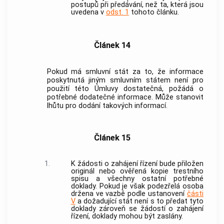
postupů při předávání, než ta, která jsou
uvedena v
odst. 1
tohoto článku.
Článek 14
Pokud má smluvní stát za to, že informace
poskytnutá jiným smluvním státem není pro
použití této Úmluvy dostatečná, požádá o
potřebné dodatečné informace. Může stanovit
lhůtu pro dodání takových informací.
Článek 15
1.
K žádosti o zahájení řízení bude přiložen
originál nebo ověřená kopie trestního
spisu a všechny ostatní potřebné
doklady. Pokud je však podezřelá osoba
držena ve vazbě podle ustanovení
části
V
a dožadující stát není s to předat tyto
doklady zároveň se žádostí o zahájení
řízení, doklady mohou být zaslány.