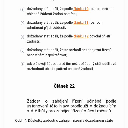
dožádaný stát sdělí, že podle
článku 10
rozhodl nečinit
(a)
ohledně žádosti žádná opatření;
dožádaný stát sdělí, že podle
článku 11
rozhodl
(b)
odmítnout přijetí žádosti;
dožádaný stát sdělí, že podle
článku 12
odvolal přijetí
(c)
žádosti;
dožádaný stát sdělí, že se rozhodl nezahajovat řízení
(d)
nebo v něm nepokračovat;
odvolá svoji žádost před tím než dožádaný stát sdělí své
(e)
rozhodnutí učinit opatření ohledně žádosti.
Článek 22
Žádost o zahájení řízení učiněná podle
ustanovení této hlavy prodlouží v dožadujícím
státě lhůty pro zahájení řízení o šest měsíců.
Oddíl 4: Důsledky žádosti o zahájení řízení v dožádaném státě