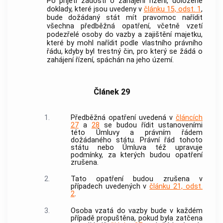
Po přijetí žádosti o zahájení řízení, doložené
doklady, které jsou uvedeny v
článku 15, odst. 1
,
bude dožádaný stát mít pravomoc nařídit
všechna předběžná opatření, včetně vzetí
podezřelé osoby do vazby a zajištění majetku,
které by mohl nařídit podle vlastního právního
řádu, kdyby byl
trestný čin
, pro který se žádá o
zahájení řízení, spáchán na jeho území.
Článek 29
1.
Předběžná opatření uvedená v
článcích
27
a
28
se budou řídit ustanoveními
této Úmluvy a právním řádem
dožádaného státu. Právní řád tohoto
státu nebo Úmluva též upravuje
podmínky, za kterých budou opatření
zrušena.
2.
Tato opatření budou zrušena v
případech uvedených v
článku 21, odst.
2
.
3.
Osoba vzatá do vazby bude v každém
případě propuštěna, pokud byla zatčena