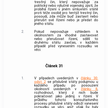
trestný čin
, který nepovažuje za
politický nebo výlučně vojenský, zjistí, že
probíhá řízení v jiném smluvním státě
proti téže osobě pro tentýž
trestný čin
,
posoudí, zda může buď zastavit nebo
přerušit své řízení nebo je předat do
jiného státu.
2.
Pokud nepovažuje vzhledem k
okolnostem za vhodné zastavovat
nebo přerušovat řízení, sdělí to
druhému státu zavčas, v každém
případě před vynesením rozsudku ve
věci.
Článek 31
1.
V případech uvedených v
článku 30.
odst. 2
se příslušné státy podujmou u
každého případu po posouzení
okolností uvedených v
článku 8
,
rozhodnout, který z nich bude
pokračovat jako jediný, v řízení. V
průběhu tohoto konsultativního
procesu příslušné státy odloží vynesení
rozsudku ve věci, aniž však by byly