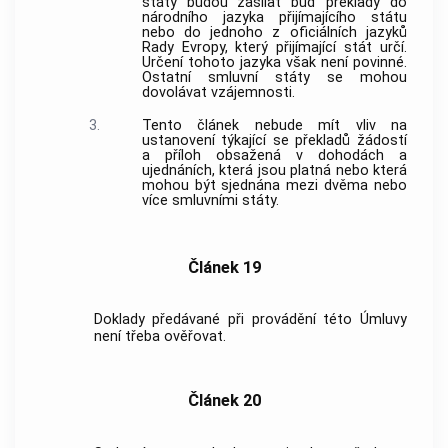
státy budou zasílat buď překlady do
národního jazyka přijímajícího státu
nebo do jednoho z oficiálních jazyků
Rady Evropy, který přijímající stát určí.
Určení tohoto jazyka však není povinné.
Ostatní smluvní státy se mohou
dovolávat vzájemnosti.
3.
Tento článek nebude mít vliv na
ustanovení týkající se překladů žádostí
a příloh obsažená v dohodách a
ujednáních, která jsou platná nebo která
mohou být sjednána mezi dvěma nebo
více smluvními státy.
Článek 19
Doklady předávané při provádění této Úmluvy
není třeba ověřovat.
Článek 20