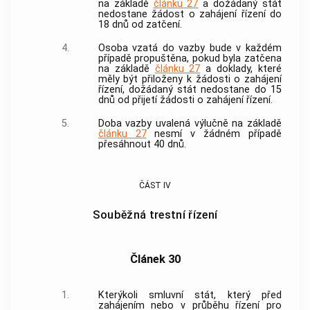
na základě
článku 27
a dožádaný stát
nedostane žádost o zahájení řízení do
18 dnů od zatčení.
4.
Osoba vzatá do vazby bude v každém
případě propuštěna, pokud byla zatčena
na základě
článku 27
a doklady, které
měly být přiloženy k žádosti o zahájení
řízení, dožádaný stát nedostane do 15
dnů od přijetí žádosti o zahájení řízení.
5.
Doba vazby uvalená výlučně na základě
článku 27
nesmí v žádném případě
přesáhnout 40 dnů.
ČÁST IV
Souběžná trestní řízení
Článek 30
1.
Kterýkoli smluvní stát, který před
zahájením nebo v průběhu řízení pro