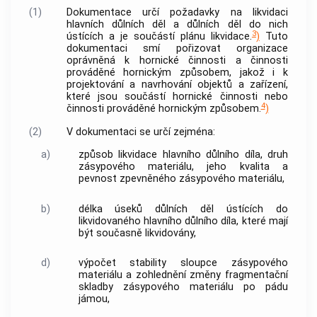
(1)
Dokumentace určí požadavky na likvidaci
hlavních důlních děl a důlních děl do nich
3
ústících a je součástí plánu likvidace.
)
Tuto
dokumentaci smí pořizovat organizace
oprávněná k hornické činnosti a činnosti
prováděné hornickým způsobem, jakož i k
projektování a navrhování objektů a zařízení,
které jsou součástí hornické činnosti nebo
4
činnosti prováděné hornickým způsobem.
)
(2)
V dokumentaci se určí zejména:
a)
způsob likvidace hlavního důlního díla, druh
zásypového materiálu, jeho kvalita a
pevnost zpevněného zásypového materiálu,
b)
délka úseků důlních děl ústících do
likvidovaného hlavního důlního díla, které mají
být současně likvidovány,
d)
výpočet stability sloupce zásypového
materiálu a zohlednění změny fragmentační
skladby zásypového materiálu po pádu
jámou,