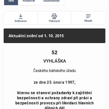
Text
Historie
Souvislosti
Obsah
Stáhnout
Tisknout
Aktuální znění
od 1. 10. 2015
52
VYHLÁŠKA
Českého báňského úřadu
ze dne 25. února 1997,
kterou se stanoví požadavky k zajištění
bezpečnosti a ochrany zdraví při práci a
bezpečnosti provozu při likvidaci hlavních
důlních děl