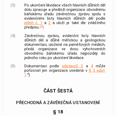
(3)
Po ukončení likvidace všech hlavních důlních děl
dolu zpracuje a předloží organizace obvodnímu
báňskému úřadu závěrečnou zprávu spolu s
evidenčními listy hlavních důlních děl podle
příloh č. 1
a
2
a uloží je také dle zvláštního
14
předpisu.
)
(4)
Závěrečnou zprávu, evidenční listy hlavních
důlních děl a důlně měřickou a geologickou
dokumentaci, uložené na paměťových médiích,
předá organizace ve dvou vyhotoveních
obvodnímu báňskému úřadu nejpozději do
jednoho roku po ukončení likvidace.
(5)
Dokumentaci podle
odstavců 3
a
4
může
pořizovat jen organizace uvedená v
§ 3 odst.
4
1
.
)
ČÁST ŠESTÁ
PŘECHODNÁ A ZÁVĚREČNÁ USTANOVENÍ
§ 18