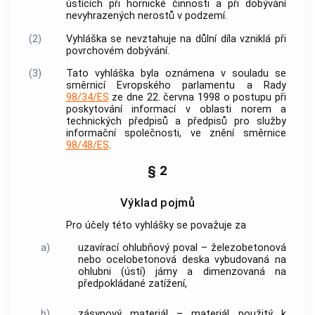
ústících při hornické činnosti a při dobývání
nevyhrazených nerostů v podzemí.
(2)
Vyhláška se nevztahuje na důlní díla vzniklá při
povrchovém dobývání.
(3)
Tato vyhláška byla oznámena v souladu se
směrnicí Evropského parlamentu a Rady
98/34/ES
ze dne 22. června 1998 o postupu při
poskytování informací v oblasti norem a
technických předpisů a předpisů pro služby
informační společnosti, ve znění směrnice
98/48/ES
.
§ 2
Výklad pojmů
Pro účely této vyhlášky se považuje za
a)
uzavírací ohlubňový poval – železobetonová
nebo ocelobetonová deska vybudovaná na
ohlubni (ústí) jámy a dimenzovaná na
předpokládané zatížení,
b)
zásypový materiál – materiál použitý k