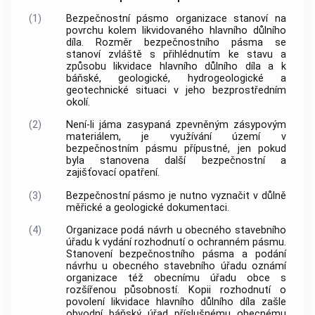
(1)
Bezpečnostní pásmo organizace stanoví na
povrchu kolem likvidovaného hlavního důlního
díla. Rozměr bezpečnostního pásma se
stanoví zvláště s přihlédnutím ke stavu a
způsobu likvidace hlavního důlního díla a k
báňské, geologické, hydrogeologické a
geotechnické situaci v jeho bezprostředním
okolí.
(2)
Není-li jáma zasypaná zpevněným zásypovým
materiálem, je využívání území v
bezpečnostním pásmu přípustné, jen pokud
byla stanovena další bezpečnostní a
zajišťovací opatření.
(3)
Bezpečnostní pásmo je nutno vyznačit v důlně
měřické a geologické dokumentaci.
(4)
Organizace podá návrh u obecného stavebního
úřadu k vydání rozhodnutí o ochranném pásmu.
Stanovení bezpečnostního pásma a podání
návrhu u obecného stavebního úřadu oznámí
organizace též obecnímu úřadu
obce
s
rozšířenou působností. Kopii rozhodnutí o
povolení likvidace hlavního důlního díla zašle
obvodní báňský úřad příslušnému obecnému