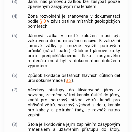
(3)
Jámu nad jámovou zátkou lze zasypat pouze
zpevněným zásypovým materiálem.
(4)
Zóna rozvolnění je stanovena v dokumentaci
podle
§ 3
v závislosti na místních geologických
poměrech.
(5)
Jámová zátka v místě založení musí být
zakotvena do horninového masivu. K založení
jámové zátky je možné využít patrových
průniků (náraží pater). Odolnost jámové zátky
proti předpokládanému tlaku zásypového
materiálu musí být v dokumentaci doložena
výpočtem.
(6)
Způsob likvidace ostatních hlavních důlních děl
určí dokumentace (
§ 3
).
(7)
Všechny přístupy do likvidované jámy z
povrchu, zejména větrní kanály ústící do jámy,
kanál pro nouzový přívod větrů, kanál pro
ohřívání větrů, nouzový východ z dolu, kanály
pro kabely a potrubní řady, je rovněž nutno
zaplnit.
(8)
Štola je likvidována jejím zaplněním zásypovým
materiálem a uzavřením přístupu do štoly.