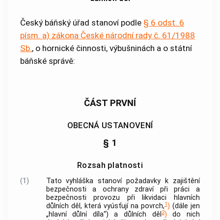
Český báňský úřad stanoví podle
§ 6 odst. 6
písm. a)
zákona České národní rady č. 61/1988
Sb.
, o hornické činnosti, výbušninách a o státní
báňské správě:
ČÁST PRVNÍ
OBECNÁ USTANOVENÍ
§ 1
Rozsah platnosti
(1)
Tato vyhláška stanoví požadavky k zajištění
bezpečnosti a ochrany zdraví při práci a
bezpečnosti provozu při likvidaci hlavních
1
důlních děl, která vyúsťují na povrch,
)
(dále jen
2
„hlavní důlní díla“) a důlních děl
)
do nich