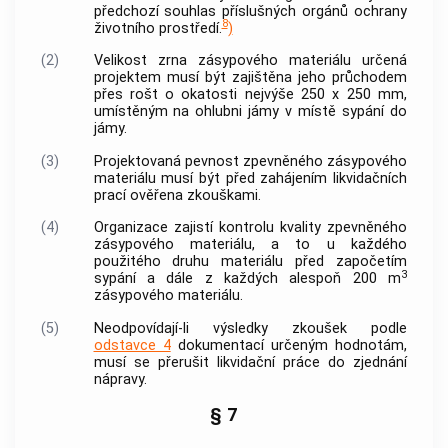
předchozí souhlas příslušných orgánů ochrany
8
životního prostředí.
)
(2)
Velikost zrna zásypového materiálu určená
projektem musí být zajištěna jeho průchodem
přes rošt o okatosti nejvýše 250 x 250 mm,
umístěným na ohlubni jámy v místě sypání do
jámy.
(3)
Projektovaná pevnost zpevněného zásypového
materiálu musí být před zahájením likvidačních
prací ověřena zkouškami.
(4)
Organizace zajistí kontrolu kvality zpevněného
zásypového materiálu, a to u každého
použitého druhu materiálu před započetím
3
sypání a dále z každých alespoň 200 m
zásypového materiálu.
(5)
Neodpovídají-li výsledky zkoušek podle
odstavce 4
dokumentací určeným hodnotám,
musí se přerušit likvidační práce do zjednání
nápravy.
§ 7