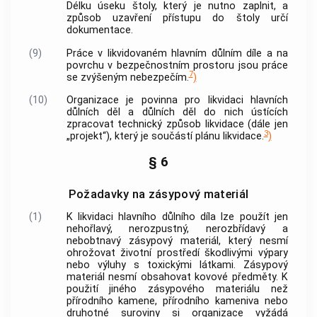
Délku úseku štoly, který je nutno zaplnit, a
způsob uzavření přístupu do štoly určí
dokumentace.
(9)
Práce v likvidovaném hlavním důlním díle a na
povrchu v bezpečnostním prostoru jsou práce
7
se zvýšeným nebezpečím.
)
(10)
Organizace je povinna pro likvidaci hlavních
důlních děl a důlních děl do nich ústících
zpracovat technický způsob likvidace (dále jen
3
„projekt“), který je součástí plánu likvidace.
)
§ 6
Požadavky na zásypový materiál
(1)
K likvidaci hlavního důlního díla lze použít jen
nehořlavý, nerozpustný, nerozbřídavý a
nebobtnavý zásypový materiál, který nesmí
ohrožovat životní prostředí škodlivými výpary
nebo výluhy s toxickými látkami. Zásypový
materiál nesmí obsahovat kovové předměty. K
použití jiného zásypového materiálu než
přírodního kamene, přírodního kameniva nebo
druhotné suroviny si organizace vyžádá