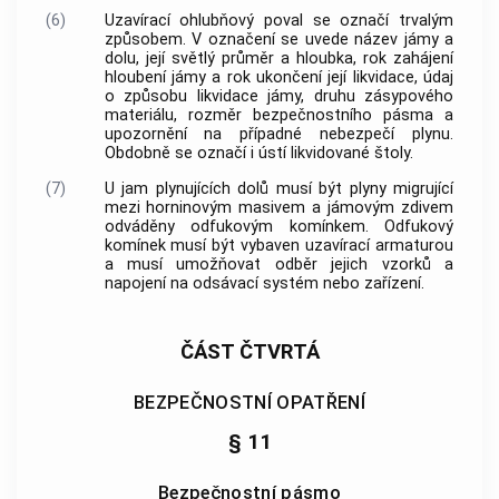
(6)
Uzavírací ohlubňový poval se označí trvalým
způsobem. V označení se uvede název jámy a
dolu, její světlý průměr a hloubka, rok zahájení
hloubení jámy a rok ukončení její likvidace, údaj
o způsobu likvidace jámy, druhu zásypového
materiálu, rozměr bezpečnostního pásma a
upozornění na případné nebezpečí plynu.
Obdobně se označí i ústí likvidované štoly.
(7)
U jam plynujících dolů musí být plyny migrující
mezi horninovým masivem a jámovým zdivem
odváděny odfukovým komínkem. Odfukový
komínek musí být vybaven uzavírací armaturou
a musí umožňovat odběr jejich vzorků a
napojení na odsávací systém nebo zařízení.
ČÁST ČTVRTÁ
BEZPEČNOSTNÍ OPATŘENÍ
§ 11
Bezpečnostní pásmo