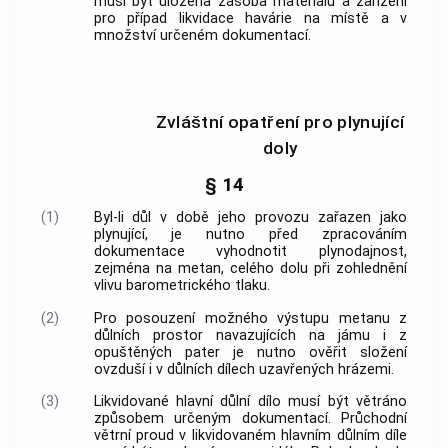
musí být uložena zásoba materiálu a zařízení
pro případ likvidace havárie na místě a v
množství určeném dokumentací.
Zvláštní opatření pro plynující
doly
§ 14
(1)
Byl-li důl v době jeho provozu zařazen jako
plynující, je nutno před zpracováním
dokumentace vyhodnotit plynodajnost,
zejména na metan, celého dolu při zohlednění
vlivu barometrického tlaku.
(2)
Pro posouzení možného výstupu metanu z
důlních prostor navazujících na jámu i z
opuštěných pater je nutno ověřit složení
ovzduší i v důlních dílech uzavřených hrázemi.
(3)
Likvidované hlavní důlní dílo musí být větráno
způsobem určeným dokumentací. Průchodní
větrní proud v likvidovaném hlavním důlním díle