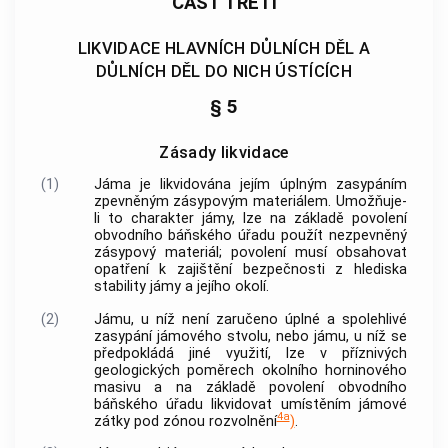
ČÁST TŘETÍ
LIKVIDACE HLAVNÍCH DŮLNÍCH DĚL A
DŮLNÍCH DĚL DO NICH ÚSTÍCÍCH
§ 5
Zásady likvidace
(1)
Jáma je likvidována jejím úplným zasypáním
zpevněným zásypovým materiálem. Umožňuje-
li to charakter jámy, lze na základě povolení
obvodního báňského úřadu použít nezpevněný
zásypový materiál; povolení musí obsahovat
opatření k zajištění bezpečnosti z hlediska
stability jámy a jejího okolí.
(2)
Jámu, u níž není zaručeno úplné a spolehlivé
zasypání jámového stvolu, nebo jámu, u níž se
předpokládá jiné využití, lze v příznivých
geologických poměrech okolního horninového
masivu a na základě povolení obvodního
báňského úřadu likvidovat umístěním jámové
4a
zátky pod zónou rozvolnění
)
.