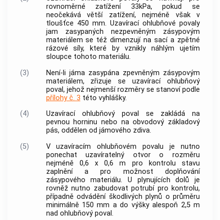
rovnoměrné zatížení 33kPa, pokud se
neočekává větší zatížení, nejméně však v
tloušťce 450 mm. Uzavírací ohlubňové povaly
jam zasypaných nezpevněným zásypovým
materiálem se též dimenzují na sací a zpětné
rázové síly, které by vznikly náhlým ujetím
sloupce tohoto materiálu.
(3)
Není-li jáma zasypána zpevněným zásypovým
materiálem, zřizuje se uzavírací ohlubňový
poval, jehož nejmenší rozměry se stanoví podle
přílohy č. 3
této vyhlášky.
(4)
Uzavírací ohlubňový poval se zakládá na
pevnou horninu nebo na obvodový základový
pás, oddělen od jámového zdiva.
(5)
V uzavíracím ohlubňovém povalu je nutno
ponechat uzavíratelný otvor o rozměru
nejméně 0,6 x 0,6 m pro kontrolu stavu
zaplnění a pro možnost doplňování
zásypového materiálu. U plynujících dolů je
rovněž nutno zabudovat potrubí pro kontrolu,
případně odvádění škodlivých plynů o průměru
minimálně 150 mm a do výšky alespoň 2,5 m
nad ohlubňový poval.