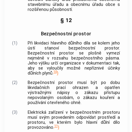
stavebnímu úřadu a obecnímu úřadu
obce
s
rozšířenou působností.
§ 12
Bezpečnostní prostor
(1)
Při likvidaci hlavního důlního díla se kolem jeho
ústí stanoví bezpečnostní prostor.
Bezpečnostní prostor se plošně vymezí
nejméně v rozsahu bezpečnostního pásma.
Jeho výšku určí organizace v dokumentaci tak,
aby se vyloučily možné nepříznivé účinky
10
důlních plynů.
)
(2)
Bezpečnostní prostor musí být po dobu
likvidačních prací ohrazen a opatřen
výstražnými nápisy o zákazu přístupu
nepovolaným osobám, o zákazu kouření a
používání otevřeného ohně.
(3)
Elektrická zařízení v bezpečnostním prostoru
musí svým provedením odpovídat prostředí a
prostoru, ve kterém bylo hlavní důlní dílo
11
provozováno.
)