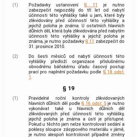
(1)
Požadavky ustanovení
§ 11
je nutno
zabezpečit nejpozději do tří let od nabytí
účinnosti této vyhlášky také u jam, které byly
zlikvidovány před účinností této vyhlášky a
jejichž poloha je známa. U ostatních hlavních
důlních děl, která byla zlikvidována před nabytím
účinnosti této vyhlášky a jejichž poloha je
známa, je nutno požadavky
§ 11
zabezpečit do
31. prosince 2010.
(2)
Do šesti měsíců od nabytí účinnosti této
vyhlášky předloží organizace příslušnému
obvodnímu báňskému úřadu časový postup
prací pro naplnění požadavku podle
§ 18 odst.
1
.
§ 19
(1)
Pravidelné roční kontroly zlikvidovaných
hlavních důlních děl podle
§ 16 odst. 5
je nutno
vykonávat také u hlavních důlních děl
zlikvidovaných před účinností této vyhlášky,
jejichž poloha je známa a ústí je přístupné.
Pokud u těchto jam nelze kontrolovat sedání a
poklesy sloupce zásypového materiálu v jámě,
je nutno alespoň kontrolovat případné změny