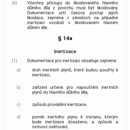
(6)
Všechny přístupy do likvidovaného hlavního
důlního díla z povrchu musí být likvidovány.
Dokumentace určí časový postup jejich
likvidace, zejména v závislosti na případné
inertizaci ovzduší v likvidovaném
hlavním
důlním díle
.
§ 14a
Inertizace
(1)
Dokumentace pro inertizaci obsahuje zejména:
a)
druh inertních plynů, které budou použity k
inertizaci,
b)
zařízení určené pro napouštění inertních
plynů do hlavního důlního díla,
c)
způsob provádění inertizace,
d)
poměr inertního plynu k metanu, kterým
bude inertizace dosaženo, a způsob a
četnost ověřování,