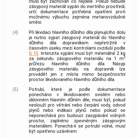
musí být zachován co nejdéle. Pokud nebude
zásypový materiál sypán do inertního prostředí,
určí dokumentace potřebná opatření proti
možnému výbuchu zejména metanovzdušné
směsi.
(4)
Při likvidaci hlavního důlního díla plynujícího dolu
je nutno sypat zásypový materiál do hlavního
důlního díla dopravníkem nepřetržitě v
časovém úseku mezi kontrolami ovzduší podle
§ 15
. Intenzita sypání musí být minimálně 2 kg
2
za sekundu zásypového materiálu na 1 m
průřezu hlavního důlního díla. Násyp
zásypového materiálu na dopravník lze
provádět jen z místa mimo bezpečnostní
prostor likvidovaného hlavního důlního díla.
(5)
Potrubí, které je podle dokumentace
ponecháno v likvidovaném svislém nebo
úklonném hlavním důlním díle, musí být, pokud
neslouží pro větrání nebo čerpání vody, odvod
plynů nebo indikaci plynů nebo pokud se
neponechává pro budoucí zasypávání volných
prostor, zaplněno zpevněným zásypovým
materiálem. Ponechá-li se potrubí volné, musí
být opatřeno uzávěrem.