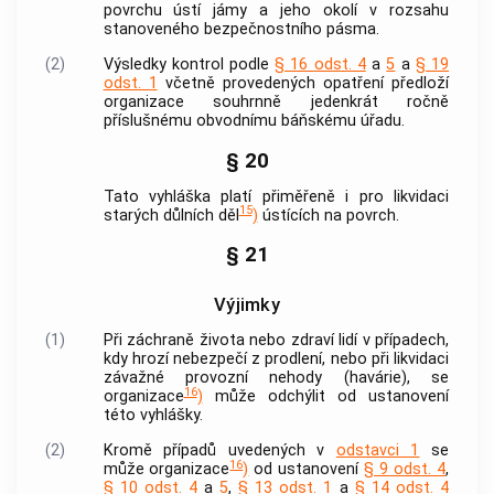
povrchu ústí jámy a jeho okolí v rozsahu
stanoveného bezpečnostního pásma.
(2)
Výsledky kontrol podle
§ 16 odst. 4
a
5
a
§ 19
odst. 1
včetně provedených opatření předloží
organizace souhrnně jedenkrát ročně
příslušnému obvodnímu báňskému úřadu.
§ 20
Tato vyhláška platí přiměřeně i pro likvidaci
15
starých důlních děl
)
ústících na povrch.
§ 21
Výjimky
(1)
Při záchraně života nebo zdraví lidí v případech,
kdy hrozí nebezpečí z prodlení, nebo při likvidaci
závažné provozní nehody (havárie), se
16
organizace
)
může odchýlit od ustanovení
této vyhlášky.
(2)
Kromě případů uvedených v
odstavci 1
se
16
může organizace
)
od ustanovení
§ 9 odst. 4
,
§ 10 odst. 4
a
5
,
§ 13 odst. 1
a
§ 14 odst. 4