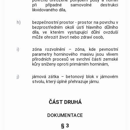
povrchu ohrožené pohybem půdy a hornin
při případné samovolné destrukci
likvidovaného díla,
h)
bezpečnostní prostor - prostor na povrchu v
bezprostředním okolí ústí hlavního důlního
díla, ve kterém vystupující důlní ovzduší
může ohrozit život nebo zdraví osob,
i)
zóna rozvolnění – zóna, kde pevnostní
parametry horninového masivu jsou vlivem
přírodních procesů ve svrchní části zemské
kůry sníženy oproti primárním horninám,
j)
jámová zátka – betonový blok v jámovém
stvolu, který úplně přehrazuje jámu.
ČÁST DRUHÁ
DOKUMENTACE
§ 3