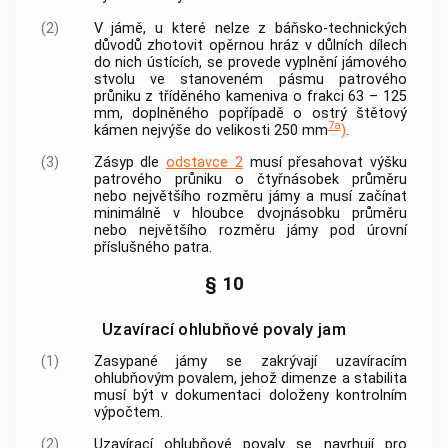
(2)
V jámě, u které nelze z báňsko-technických
důvodů zhotovit opěrnou hráz v důlních dílech
do nich ústících, se provede vyplnění jámového
stvolu ve stanoveném pásmu patrového
průniku z tříděného kameniva o frakci 63 – 125
mm, doplněného popřípadě o ostrý štětový
7a
kámen nejvýše do velikosti 250 mm
)
.
(3)
Zásyp dle
odstavce 2
musí přesahovat výšku
patrového průniku o čtyřnásobek průměru
nebo největšího rozměru jámy a musí začínat
minimálně v hloubce dvojnásobku průměru
nebo největšího rozměru jámy pod úrovní
příslušného patra.
§ 10
Uzavírací ohlubňové povaly jam
(1)
Zasypané jámy se zakrývají uzavíracím
ohlubňovým povalem, jehož dimenze a stabilita
musí být v dokumentaci doloženy kontrolním
výpočtem.
(2)
Uzavírací ohlubňové povaly se navrhují pro