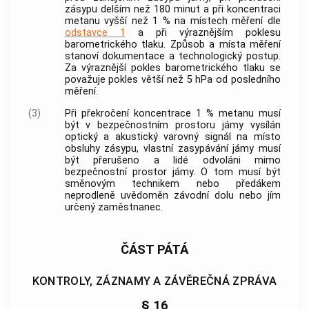
zásypu delším než 180 minut a při koncentraci
metanu vyšší než 1 % na místech měření dle
odstavce 1
a při výraznějším poklesu
barometrického tlaku. Způsob a místa měření
stanoví dokumentace a technologický postup.
Za výraznější pokles barometrického tlaku se
považuje pokles větší než 5 hPa od posledního
měření.
(3)
Při překročení koncentrace 1 % metanu musí
být v bezpečnostním prostoru jámy vysílán
optický a akustický varovný signál na místo
obsluhy zásypu, vlastní zasypávání jámy musí
být přerušeno a lidé odvoláni mimo
bezpečnostní prostor jámy. O tom musí být
směnovým technikem nebo předákem
neprodleně uvědoměn závodní dolu nebo jím
určený zaměstnanec.
ČÁST PÁTÁ
KONTROLY, ZÁZNAMY A ZÁVĚREČNÁ ZPRÁVA
§ 16