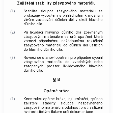
Zajištění stability zásypového materiálu
(1)
Stabilita sloupce zásypového materiálu se
prokazuje výpočtem s přihlédnutím k možným
vlivům zavalování důlních děl v okolí hlavního
důlního díla.
(2)
Při likvidaci hlavního důlního díla zpevněným
zásypovým materiálem se určí opatření, která
zamezí případnému nežádoucímu roztékání
zásypového materiálu do důlních děl ústících
do hlavního důlního díla.
(3)
Rovněž se stanoví opatření pro případné sypání
zásypového materiálu do zvodnělých nebo
zatopených prostor likvidovaného hlavního
důlního díla.
§ 8
Opěrné hráze
(1)
Konstrukci opěrné hráze, její umístění, způsob
zajištění stability sloupce nezpevněného
zásypového materiálu a odolnost proti zatížení
hydrostatickým tlakem určí dokumentace.