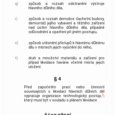
q)
způsob a rozsah odstranění výstroje
hlavního důlního díla,
r)
způsob a rozsah demolice šachetní budovy,
demontáž jejího vybavení a těžního zařízení
nad ústím hlavního důlního díla, případně
odůvodnění a opatření při jiném postupu,
s)
způsob utěsnění přístupů k hlavnímu důlnímu
dílu v místech jejich vyústění do něho,
t)
druh a množství materiálu a zařízení pro
případ likvidace havárie včetně místa jejich
uložení.
§ 4
Před započetím prací nebo činností
souvisejících s likvidací hlavních důlních děl
5
vypracuje organizace technologický postup,
)
který musí být v souladu s plánem likvidace.