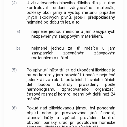
(4)
U zlikvidovaného hlavního důlního díla je nutno
kontrolovat sedání zásypového materiálu,
poklesy okolí jámy a výstup metanu, případně
jiných škodlivých plynů, jsou-li předpokládány,
nejméně po dobu tří let, a to
a)
nejméně jednou měsíčně u jam zasypaných
nezpevněným zásypovým materiálem,
b)
nejméně jednou za tři měsíce u jam
zasypaných zpevněným zásypovým
materiálem a u štol.
(5)
Po uplynutí lhůty tří let od ukončení likvidace je
nutno kontroly jam provádět i nadále nejméně
jedenkrát za rok. U ostatních hlavních důlních
děl budou kontroly prováděny podle
harmonogramu zpracovaného organizací;
časové rozmezí kontrol nesmí být delší než 24
měsíců.
(6)
Pokud nad zlikvidovanou jámou byl ponechán
objekt nebo je provozována jiná činnost,
stanoví lhůty a způsob provádění kontrol
obvodní báňský úřad při povolování hornické