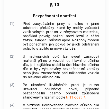
§ 13
Bezpečnostní opatření
(1)
Před zasypáváním jámy je nutno v jámě
odstranit překážky, které by mohly způsobit
vznik volných prostor v zásypovém materiálu,
například povaly, pažení mezi lezní a těžní
zátyní, sklápěcí můstky apod. Rozpony mohou
být ponechány, jen pokud by jejich odstranění
oslabilo stabilitu jámové výztuže.
(2)
U neplynujících dolů lze sypat zásypový
materiál přímo z vozidel do hlavního důlního
díla, je-li zajištěna stabilita ústí hlavního důlního
díla a byly vybudovány bezpečnostní zarážky
nebo jinak znemožněn pád nákladního vozidla
do hlavního důlního díla.
(3)
Po ukončení likvidačních prací je nutno
uzavírací ohlubňový poval, případně
bezpečnostní pásmo ohradit způsobem
stanoveným řízením podle
§ 11 odst. 4.
(4)
V blízkosti likvidovaného hlavního důlního díla