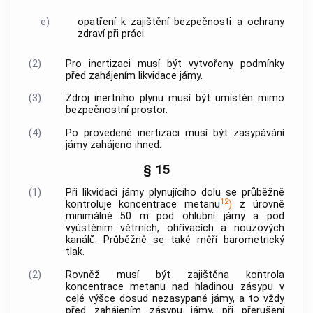
e)
opatření k zajištění bezpečnosti a ochrany
zdraví při práci.
(2)
Pro inertizaci musí být vytvořeny podmínky
před zahájením likvidace jámy.
(3)
Zdroj inertního plynu musí být umístěn mimo
bezpečnostní prostor.
(4)
Po provedené inertizaci musí být zasypávání
jámy zahájeno ihned.
§ 15
(1)
Při likvidaci jámy plynujícího dolu se průběžně
12
kontroluje koncentrace metanu
)
z úrovně
minimálně 50 m pod ohlubní jámy a pod
vyústěním větrních, ohřívacích a nouzových
kanálů. Průběžně se také měří barometrický
tlak.
(2)
Rovněž musí být zajištěna kontrola
koncentrace metanu nad hladinou zásypu v
celé výšce dosud nezasypané jámy, a to vždy
před zahájením zásypu jámy, při přerušení