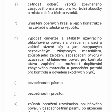
e)
četnost odběrů vzorků zpevněného
zásypového materiálu pro kontrolní zkoušky
a místa odběru těchto vzorků,
f)
umístění opěrných hrází a jejich konstrukce
na základě statického výpočtu,
h)
výpočet dimenze a stability uzavíracího
ohlubňového povalu i s ohledem na sací a
zpětné rázové síly u jam zasypaných
nezpevněným zásypovým materiálem,
způsob jeho založení, zabezpečení otvoru v
uzavíracím ohlubňovém povalu pro kontrolu
stavu zaplnění a možnost doplňování
zásypového materiálu a ponechání potrubí
pro kontrolu a odvádění škodlivých plynů,
i)
bezpečnostní pásmo,
j)
bezpečnostní prostor,
k)
způsob ohražení uzavíracího ohlubňového
povalu v bezpečnostním pásmu po ukončení