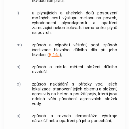
likvidačních prací,
l)
u plynujících a uhelných dolů posouzení
možných cest výstupu metanu na povrch,
vyhodnocení plynodajnosti a opatření
zamezující nekontrolovatelnému úniku plynů
na povrch,
m)
způsob a výpočet větrání, popř. způsob
inertizace hlavního důlního díla při jeho
likvidaci (
§ 14a
),
n)
způsob a místa měření složení důlního
ovzduší,
o)
způsob nakládání s přítoky vod, jejich
lokalizace, stanovení jejich objemu a složení,
agresivity na beton a použití pojiv, která jsou
odolná vůči působení agresivních složek
vody,
p)
způsob a rozsah demontáže výstroje
nárazišť nebo opatření při jeho ponechání,