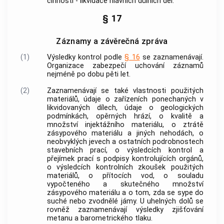
činnosti - likvidace hlavních důlních děl.
§ 17
Záznamy a závěrečná zpráva
(1)
Výsledky kontrol podle
§ 16
se zaznamenávají.
Organizace zabezpečí uchování záznamů
nejméně po dobu pěti let.
(2)
Zaznamenávají se také vlastnosti použitých
materiálů, údaje o zařízeních ponechaných v
likvidovaných dílech, údaje o geologických
podmínkách, opěrných hrází, o kvalitě a
množství injektážního materiálu, o ztrátě
zásypového materiálu a jiných nehodách, o
neobvyklých jevech a ostatních podrobnostech
stavebních prací, o výsledcích kontrol a
přejímek prací s podpisy kontrolujících orgánů,
o výsledcích kontrolních zkoušek použitých
materiálů, o přítocích vod, o souladu
vypočteného a skutečného množství
zásypového materiálu a o tom, zda se sype do
suché nebo zvodnělé jámy. U uhelných dolů se
rovněž zaznamenávají výsledky zjišťování
metanu a barometrického tlaku.