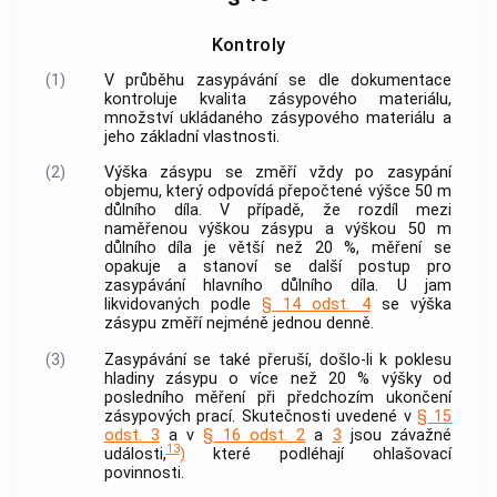
Kontroly
(1)
V průběhu zasypávání se dle dokumentace
kontroluje kvalita zásypového materiálu,
množství ukládaného zásypového materiálu a
jeho základní vlastnosti.
(2)
Výška zásypu se změří vždy po zasypání
objemu, který odpovídá přepočtené výšce 50 m
důlního díla. V případě, že rozdíl mezi
naměřenou výškou zásypu a výškou 50 m
důlního díla je větší než 20 %, měření se
opakuje a stanoví se další postup pro
zasypávání hlavního důlního díla. U jam
likvidovaných podle
§ 14 odst. 4
se výška
zásypu změří nejméně jednou denně.
(3)
Zasypávání se také přeruší, došlo-li k poklesu
hladiny zásypu o více než 20 % výšky od
posledního měření při předchozím ukončení
zásypových prací. Skutečnosti uvedené v
§ 15
odst. 3
a v
§ 16 odst. 2
a
3
jsou závažné
13
události,
)
které podléhají ohlašovací
povinnosti.