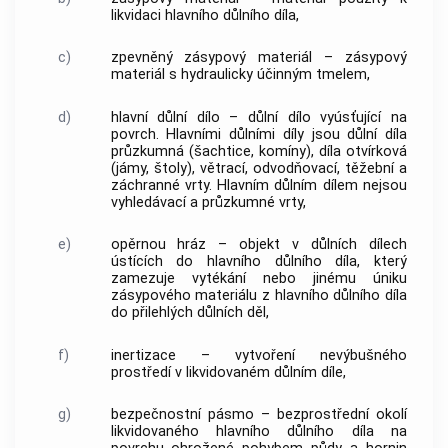
likvidaci hlavního důlního díla,
c)
zpevněný zásypový materiál – zásypový
materiál s hydraulicky účinným tmelem,
d)
hlavní důlní dílo – důlní dílo vyúsťující na
povrch. Hlavními důlními díly jsou důlní díla
průzkumná (šachtice, komíny), díla otvírková
(jámy, štoly), větrací, odvodňovací, těžební a
záchranné vrty.
Hlavním důlním dílem
nejsou
vyhledávací a průzkumné vrty,
e)
opěrnou hráz – objekt v důlních dílech
ústících do hlavního důlního díla, který
zamezuje vytékání nebo jinému úniku
zásypového materiálu z hlavního důlního díla
do přilehlých důlních děl,
f)
inertizace – vytvoření nevýbušného
prostředí v likvidovaném důlním díle,
g)
bezpečnostní pásmo – bezprostřední okolí
likvidovaného hlavního důlního díla na