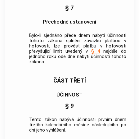
§ 7
Přechodné ustanovení
Bylo-li sjednáno přede dnem nabytí účinnosti
tohoto zákona splnění závazku
platbou
v
hotovosti, lze provést
platbu
v hotovosti
převyšující limit uvedený v
§ 4
nejdéle do
jednoho roku ode dne nabytí účinnosti tohoto
zákona.
ČÁST TŘETÍ
ÚČINNOST
§ 9
Tento zákon nabývá účinnosti prvním dnem
třetího kalendářního měsíce následujícího po
dni jeho vyhlášení.