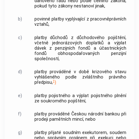
daňového řádu nebo podle celního zákona,
pokud tyto zákony nestanoví jinak,
b)
povinné platby vyplývající z pracovněprávních
vztahů,
c)
platby důchodů z důchodového pojištění,
včetně jednorázových doplatků a výplat
dávek z penzijních fondů a účastnických
fondů obhospodařovaných penzijní
společností,
d)
platby prováděné v době krizového stavu
vyhlášeného podle zvláštního právního
1
předpisu,
)
e)
platby
pojistného a výplat pojistného plnění
ze soukromého pojištění,
f)
platby
prováděné Českou národní
bankou
při
prodeji pamětních mincí, nebo
g)
platby
přijaté soudním exekutorem, soudem
nebo správním orgánem při
exekuci
nebo