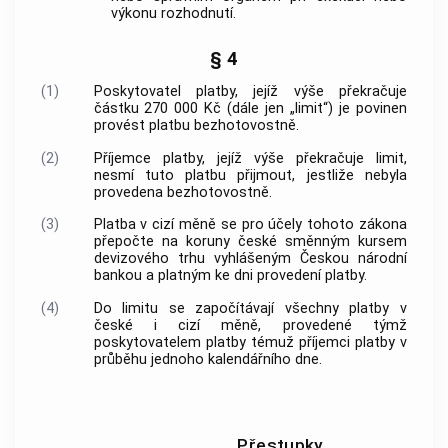
výkonu rozhodnutí.
§ 4
(1)
Poskytovatel
platby
, jejíž výše překračuje
částku 270 000 Kč (dále jen „limit“) je povinen
provést
platbu
bezhotovostně.
(2)
Příjemce
platby
, jejíž výše překračuje limit,
nesmí tuto
platbu
přijmout, jestliže nebyla
provedena bezhotovostně.
(3)
Platba
v cizí měně se pro účely tohoto zákona
přepočte na koruny české směnným kursem
devizového trhu vyhlášeným Českou národní
bankou
a platným ke dni provedení
platby
.
(4)
Do limitu se započítávají všechny
platby
v
české i cizí měně, provedené týmž
poskytovatelem
platby
témuž příjemci
platby
v
průběhu jednoho kalendářního dne.
Přestupky