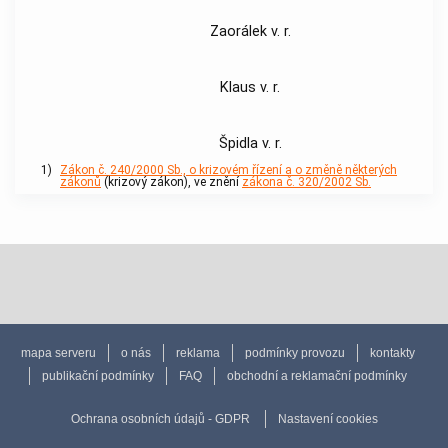
Zaorálek v. r.
Klaus v. r.
Špidla v. r.
1)
Zákon č. 240/2000 Sb., o krizovém řízení a o změně některých
zákonů
(krizový zákon), ve znění
zákona č. 320/2002 Sb.
mapa serveru
o nás
reklama
podmínky provozu
kontakty
publikační podmínky
FAQ
obchodní a reklamační podmínky
Ochrana osobních údajů - GDPR
Nastavení cookies