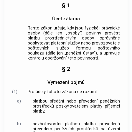
§ 1
Účel zákona
Tento zákon určuje, kdy jsou fyzické i právnické
osoby (dále jen „osoby“) povinny provést
platbu
prostřednictvím osoby oprávněné
poskytovat platební služby nebo provozovatele
poštovních služeb formou poštovního
poukazu (dále jen „peněžní ústav“), a upravuje
kontrolu dodržování této povinnosti.
§ 2
Vymezení pojmů
(1)
Pro účely tohoto zákona se rozumí
a)
platbou
předání nebo převedení peněžních
prostředků poskytovatelem
platby
příjemci
platby
,
b)
bezhotovostní platbou
platba
provedená
převodem peněžních prostředků na území