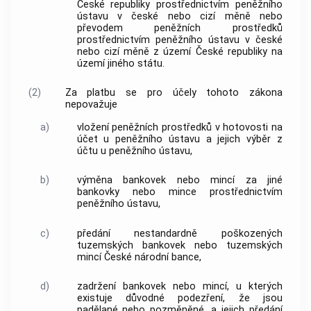
České republiky prostřednictvím peněžního
ústavu v české nebo cizí měně nebo
převodem peněžních prostředků
prostřednictvím peněžního ústavu v české
nebo cizí měně z území České republiky na
území jiného státu.
(2)
Za
platbu
se pro účely tohoto zákona
nepovažuje
a)
vložení peněžních prostředků v hotovosti na
účet u peněžního ústavu a jejich výběr z
účtu u peněžního ústavu,
b)
výměna bankovek nebo mincí za jiné
bankovky nebo mince prostřednictvím
peněžního ústavu,
c)
předání nestandardně poškozených
tuzemských bankovek nebo tuzemských
mincí České národní
bance
,
d)
zadržení bankovek nebo mincí, u kterých
existuje důvodné podezření, že jsou
padělané nebo pozměněné, a jejich předání