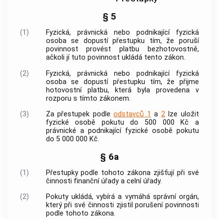
§ 5
(1)
Fyzická, právnická nebo podnikající fyzická
osoba se dopustí přestupku tím, že poruší
povinnost provést
platbu
bezhotovostně,
ačkoli jí tuto povinnost ukládá tento zákon.
(2)
Fyzická, právnická nebo podnikající fyzická
osoba se dopustí přestupku tím, že přijme
hotovostní
platbu
, která byla provedena v
rozporu s tímto zákonem.
(3)
Za přestupek podle
odstavců 1
a
2
lze uložit
fyzické osobě pokutu do 500 000 Kč a
právnické a podnikající fyzické osobě pokutu
do 5 000 000 Kč.
§ 6a
(1)
Přestupky podle tohoto zákona zjišťují při své
činnosti finanční úřady a celní úřady.
(2)
Pokuty ukládá, vybírá a vymáhá správní orgán,
který při své činnosti zjistil porušení povinnosti
podle tohoto zákona.