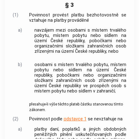
§ 3
(1)
Povinnost provést platbu bezhotovostně se
vztahuje na platby prováděné
a)
navzájem mezi osobami s místem trvalého
pobytu, místem pobytu nebo sídlem na
území České republiky, pobočkami nebo
organizačními složkami zahraničních osob
zřízenými na území České republiky, nebo
b)
osobami s místem trvalého pobytu, místem
pobytu nebo sídlem na území České
republiky, pobočkami nebo organizačními
složkami zahraničních osob zřízenými na
území České republiky ve prospěch osob s
místem pobytu nebo sídlem v zahraničí;
přesahuje-li výše těchto plateb částku stanovenou tímto
zákonem.
(2)
Povinnost podle
odstavce 1
se nevztahuje na
a)
platby
daní, poplatků a jiných obdobných
peněžitých plnění uskutečňovaných podle