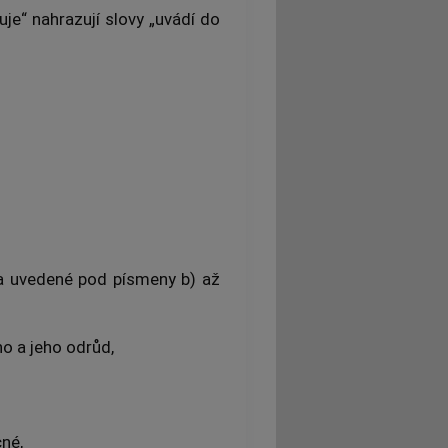
uje“ nahrazují slovy „uvádí do
a uvedené pod písmeny b) až
o a jeho odrůd,
né,