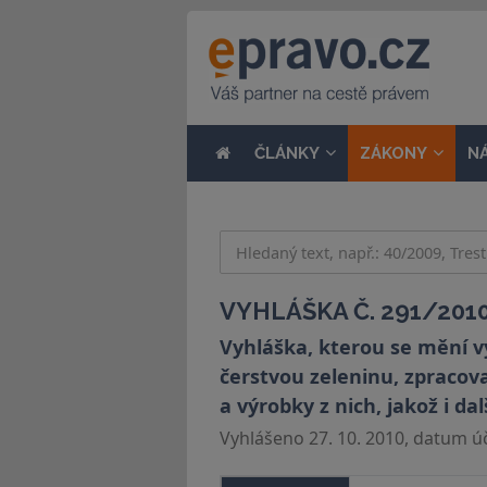
ČLÁNKY
ZÁKONY
N
VYHLÁŠKA Č. 291/2010
Vyhláška, kterou se mění vy
čerstvou zeleninu, zpracov
a výrobky z nich, jakož i da
Vyhlášeno 27. 10. 2010, datum úči