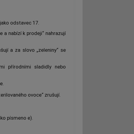
jako odstavec 17.
e a nabízí k prodeji“ nahrazují
šují a za slovo „zeleniny“ se
i přírodními sladidly nebo
e.
terilovaného ovoce“ zrušují.
ako písmeno e).