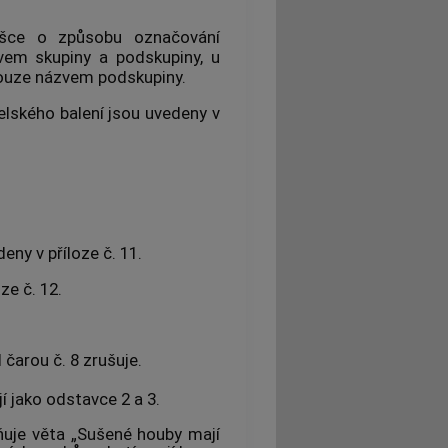
šce o způsobu označování
vem skupiny a podskupiny, u
ouze názvem podskupiny.
lského balení jsou uvedeny v
ny v příloze č. 11.
ze č. 12.
čarou č. 8 zrušuje.
í jako odstavce 2 a 3.
ňuje věta „Sušené houby mají