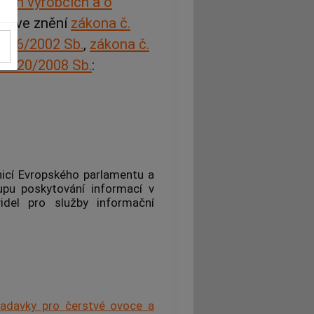
vých výrobcích a o
nů
, ve znění
zákona č.
 146/2002 Sb.
,
zákona č.
. 120/2008 Sb.
:
icí Evropského parlamentu a
pu poskytování informací v
idel pro služby informační
žadavky pro čerstvé ovoce a