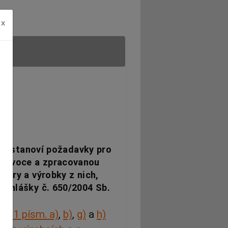
x
 se stanoví požadavky pro
né ovoce a zpracovanou
bory a výrobky z nich,
 vyhlášky č. 650/2004 Sb.
st. 1 písm. a)
,
b)
,
g)
a
h)