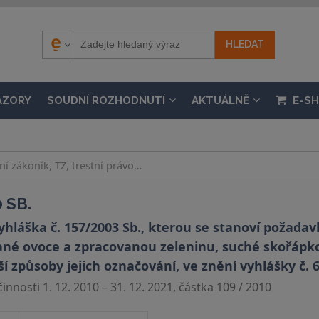
ÁZORY
SOUDNÍ ROZHODNUTÍ
AKTUÁLNĚ
E-S
 SB.
hláška č. 157/2003 Sb., kterou se stanoví požadav
ané ovoce a zpracovanou zeleninu, suché skořápk
lší způsoby jejich označování, ve znění vyhlášky č. 
nnosti 1. 12. 2010 – 31. 12. 2021, částka 109 / 2010