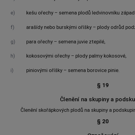
e)
kešu ořechy – semena plodů ledvinovníku západ
f)
arašídy nebo burskými oříšky – plody odrůd pod
g)
para ořechy – semena juvie ztepilé,
h)
kokosovými ořechy – plody palmy kokosové,
i)
piniovými oříšky – semena borovice pinie.
§ 19
Členění na skupiny a podsku
Členění skořápkových plodů na skupiny a podskupiny
§ 20