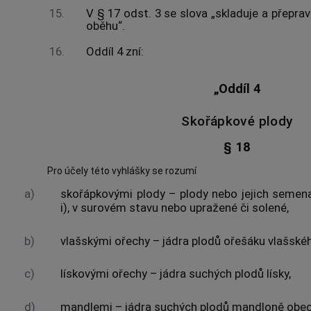
15.
V § 17 odst. 3 se slova „skladuje a přeprav
oběhu“.
16.
Oddíl 4 zní:
„Oddíl 4
Skořápkové plody
§ 18
Pro účely této vyhlášky se rozumí
a)
skořápkovými plody – plody nebo jejich semen
i), v surovém stavu nebo upražené či solené,
b)
vlašskými ořechy – jádra plodů ořešáku vlašskéh
c)
lískovými ořechy – jádra suchých plodů lísky,
d)
mandlemi – jádra suchých plodů mandloně obec