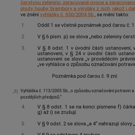
čerstvou zeleninu, zpracované ovoce a zpracovano
plody, houby, brambory a výrobky z nich, jakož i d
ve znění
vyhlášky č. 650/2004 Sb.
, se mění takto:
1.
Oddíl 1 se včetně poznámek pod čarou č. 1 
2.
V § 6 písm. p) se slova „nebo zeleniny čerst
3.
V § 8 odst. 1 v úvodní části ustanovení, 
ustanovení, v § 24 v úvodní části ustano
ustanovení se slova „v prováděcím právn
„ve vyhlášce o způsobu označování potravi
Poznámka pod čarou č. 9 zní:
Vyhláška č. 113/2005 Sb., o způsobu označování potravin a
„9)
pozdějších předpisů.“.
4.
V § 8 odst. 1 se na konci písmene f) čárk
g) až i) se zrušují.
5.
V § 9 odst. 2 se slova „a 4“ nahrazují slovy „
6.
V § 9 se odstavec 4 zrušuje.