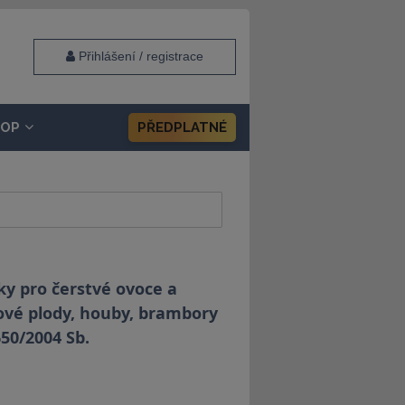
Přihlášení / registrace
HOP
PŘEDPLATNÉ
ky pro čerstvé ovoce a
ové plody, houby, brambory
650/2004 Sb.