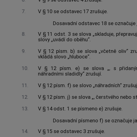
7.
V § 10 se odstavec 17 zrušuje.
Dosavadní odstavec 18 se označuje 
8.
V § 11 odst. 3 se slova „skladuje, přepravuj
slovy „uvádí do oběhu“.
9.
V § 12 písm. b) se slova „včetně oliv“ zru
vkládá slovo „hluboce“.
10.
V § 12 písm. e) se slova „, s přidaným
náhradními sladidly“ zrušují.
11.
V § 12 písm. f) se slovo „náhradních“ zrušuj
12.
V § 12 písm. j) se slova „, čerstvého nebo s
13.
V § 14 odst. 1 se písmeno e) zrušuje.
Dosavadní písmeno f) se označuje j
14.
V § 15 se odstavec 3 zrušuje.