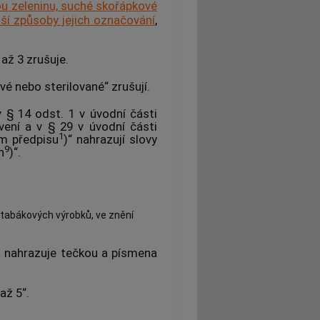
u zeleninu, suché skořápkové
alší způsoby jejich označování
,
až 3 zrušuje.
vé nebo sterilované“ zrušují.
v § 14 odst. 1 v úvodní části
vení a v § 29 v úvodní části
1
ím předpisu
)“ nahrazují slovy
9
n
)“.
 tabákových výrobků, ve znění
a nahrazuje tečkou a písmena
až 5“.