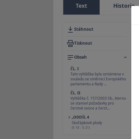
Text
Historie
Stáhnout
Tisknout
Obsah
ČL. I
Tato vyhláška byla oznámena v
souladu se směrnicí Evropského
parlamentu a Rady …
ČL. II
Vyhláška č. 157/2003 Sb., kterou
se stanoví požadavky pro
čerstvé ovoce a čerst…
„ODDÍL 4
Skořápkové plody
(§ 18 - § 21)