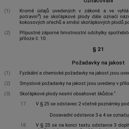
Označování
(1)
Kromě údajů uvedených v zákoně a ve vyhlá
9
potravin
) se skořápkové plody dále označí náz
kokosových ořechů a směsí skořápkových plodů p
(2)
Přípustné záporné hmotnostní odchylky spotřebite
příloze č. 10.
§ 21
Požadavky na jakost
(1)
Fyzikální a chemické požadavky na jakost jsou uvede
(2)
Smyslové požadavky na jakost jsou uvedeny v přílo
(3)
Skořápkové plody nesmí obsahovat škůdce.“.
17.
V § 25 se odstavec 2 včetně poznámky pod 
Dosavadní odstavce 3 a 4 se označuj
18.
V § 25 se na konci textu odstavce 3 dopl