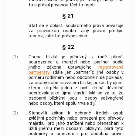
to s právní povahou těchto osob.
§ 21
Stát se v oblasti soukromého práva považuje
za
právnickou osobu
. Jiný právní předpis
stanoví, jak stát právně jedná.
§ 22
(1)
Osoba blízká
je příbuzný v řadě přímé,
sourozenec a manžel nebo partner podle
jiného zákona upravujícího
registrované
partnerství
(dále jen „partner“); jiné osoby v
poměru rodinném nebo obdobném se pokládají
za osoby sobě navzájem blízké, pokud by újmu,
kterou utrpěla jedna z nich, druhá důvodně
pociťovala jako újmu vlastní. Má se za to, že
osobami blízkými
jsou i osoby sešvagřené
nebo osoby, které spolu trvale žijí.
(2)
Stanoví-li zákon k ochraně třetích osob
zvláštní podmínky nebo omezení pro převody
majetku
, pro jeho zatížení nebo přenechání k
užití jinému mezi
osobami blízkými
, platí tyto
podmínky a omezení i pro obdobná právní