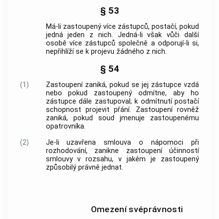
§ 53
Má-li zastoupený více zástupců, postačí, pokud
jedná jeden z nich. Jedná-li však vůči další
osobě více zástupců společně a odporují-li si,
nepřihlíží se k projevu žádného z nich.
§ 54
(1)
Zastoupení zaniká, pokud se jej zástupce vzdá
nebo pokud zastoupený odmítne, aby ho
zástupce dále zastupoval; k odmítnutí postačí
schopnost projevit přání. Zastoupení rovněž
zaniká, pokud soud jmenuje zastoupenému
opatrovníka.
(2)
Je-li uzavřena
smlouva o nápomoci
při
rozhodování, zanikne zastoupení účinností
smlouvy v rozsahu, v jakém je zastoupený
způsobilý právně jednat.
Omezení svéprávnosti