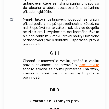
ustanovení, které se týká právního případu co
do obsahu a účelu posuzovanému právnímu
případu nejbližšího.
(2)
Není-li takové ustanovení, posoudí se právní
případ podle principů spravedlnosti a zásad, na
nichž spočívá tento zákon, tak, aby se dospělo
se zřetelem k zvyklostem soukromého života
a s přihlédnutím k stavu právní nauky i ustálené
rozhodovací praxi k dobrému uspořádání práv a
povinností.
§ 11
Obecná ustanovení o vzniku, změně a zániku
práv a povinností ze závazků v
části čtvrté
tohoto zákona se použijí přiměřeně i na vznik,
změnu a zánik jiných soukromých práv a
povinností.
Díl 3
Ochrana soukromých práv