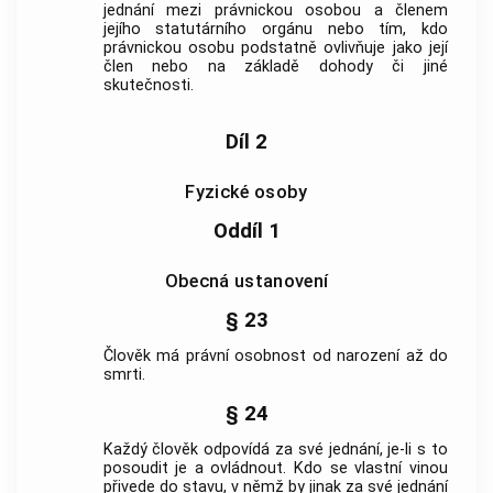
jednání mezi
právnickou osobou
a členem
jejího statutárního orgánu nebo tím, kdo
právnickou osobu
podstatně ovlivňuje jako její
člen nebo na základě dohody či jiné
skutečnosti.
Díl 2
Fyzické osoby
Oddíl 1
Obecná ustanovení
§ 23
Člověk má
právní osobnost
od narození až do
smrti.
§ 24
Každý člověk odpovídá za své jednání, je-li s to
posoudit je a ovládnout. Kdo se vlastní vinou
přivede do stavu, v němž by jinak za své jednání