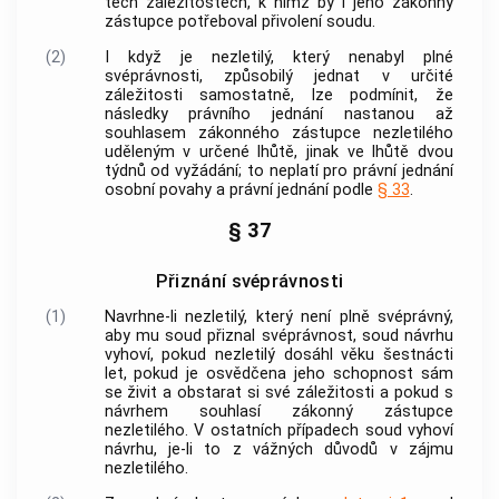
těch záležitostech, k nimž by i jeho zákonný
zástupce potřeboval přivolení soudu.
(2)
I když je nezletilý, který nenabyl
plné
svéprávnosti
, způsobilý jednat v určité
záležitosti samostatně, lze podmínit, že
následky právního jednání nastanou až
souhlasem zákonného zástupce nezletilého
uděleným v určené lhůtě, jinak ve lhůtě dvou
týdnů od vyžádání; to neplatí pro právní jednání
osobní povahy a právní jednání podle
§ 33
.
§ 37
Přiznání svéprávnosti
(1)
Navrhne-li nezletilý, který není plně svéprávný,
aby mu soud přiznal
svéprávnost
, soud návrhu
vyhoví, pokud nezletilý dosáhl věku šestnácti
let, pokud je osvědčena jeho schopnost sám
se živit a obstarat si své záležitosti a pokud s
návrhem souhlasí zákonný zástupce
nezletilého. V ostatních případech soud vyhoví
návrhu, je-li to z vážných důvodů v zájmu
nezletilého.