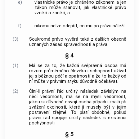
e)
vlastnické právo je chráněno zákonem a jen
zákon může stanovit, jak vlastnické právo
vzniká a zaniká, a
f)
nikomu nelze odepřít, co mu po právu náleží.
(3)
Soukromé právo vyvěrá také z dalších obecně
uznaných zásad spravedlnosti a práva.
§ 4
(1)
Má se za to, že každá svéprávná osoba má
rozum průměrného člověka i schopnost užívat
jej s běžnou péčí a opatrností a že to každý od
ní může v právním styku důvodně očekávat.
(2)
Činí-li právní řád určitý následek závislým na
něčí vědomosti, má se na mysli vědomost,
jakou si důvodně osvojí osoba případu znalá při
zvážení okolností, které jí musely být v jejím
postavení zřejmé. To platí obdobně, pokud
právní řád spojuje určitý následek s existencí
pochybnosti.
§ 5