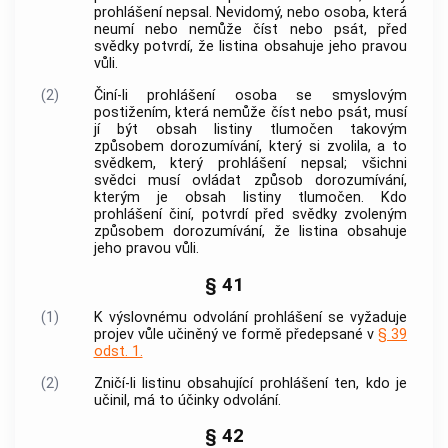
prohlášení nepsal. Nevidomý, nebo osoba, která
neumí nebo nemůže číst nebo psát, před
svědky potvrdí, že listina obsahuje jeho pravou
vůli.
(2)
Činí-li prohlášení osoba se smyslovým
postižením, která nemůže číst nebo psát, musí
jí být obsah listiny tlumočen takovým
způsobem dorozumívání, který si zvolila, a to
svědkem, který prohlášení nepsal; všichni
svědci musí ovládat způsob dorozumívání,
kterým je obsah listiny tlumočen. Kdo
prohlášení činí, potvrdí před svědky zvoleným
způsobem dorozumívání, že listina obsahuje
jeho pravou vůli.
§ 41
(1)
K výslovnému odvolání prohlášení se vyžaduje
projev vůle učiněný ve formě předepsané v
§ 39
odst. 1.
(2)
Zničí-li listinu obsahující prohlášení ten, kdo je
učinil, má to účinky odvolání.
§ 42