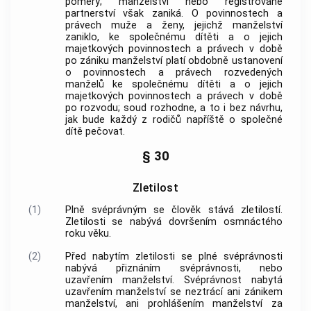
poměry;
manželství
nebo registrované
partnerství však zaniká. O povinnostech a
právech muže a ženy, jejichž
manželství
zaniklo, ke společnému dítěti a o jejich
majetkových povinnostech a právech v době
po zániku
manželství
platí obdobně ustanovení
o povinnostech a právech rozvedených
manželů ke společnému dítěti a o jejich
majetkových povinnostech a právech v době
po rozvodu; soud rozhodne, a to i bez návrhu,
jak bude každý z rodičů napříště o společné
dítě pečovat.
§ 30
Zletilost
(1)
Plně svéprávným se člověk stává
zletilostí
.
Zletilosti
se nabývá dovršením osmnáctého
roku věku.
(2)
Před nabytím
zletilosti
se
plné svéprávnosti
nabývá přiznáním
svéprávnosti
, nebo
uzavřením
manželství
.
Svéprávnost
nabytá
uzavřením
manželství
se neztrácí ani zánikem
manželství
, ani prohlášením
manželství
za