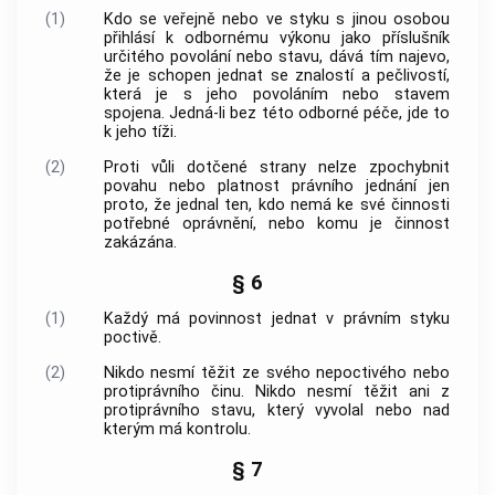
(1)
Kdo se veřejně nebo ve styku s jinou osobou
přihlásí k odbornému výkonu jako příslušník
určitého povolání nebo stavu, dává tím najevo,
že je schopen jednat se znalostí a pečlivostí,
která je s jeho povoláním nebo stavem
spojena. Jedná-li bez této odborné péče, jde to
k jeho tíži.
(2)
Proti vůli dotčené strany nelze zpochybnit
povahu nebo platnost právního jednání jen
proto, že jednal ten, kdo nemá ke své činnosti
potřebné oprávnění, nebo komu je činnost
zakázána.
§ 6
(1)
Každý má povinnost jednat v právním styku
poctivě.
(2)
Nikdo nesmí těžit ze svého nepoctivého nebo
protiprávního činu. Nikdo nesmí těžit ani z
protiprávního stavu, který vyvolal nebo nad
kterým má kontrolu.
§ 7