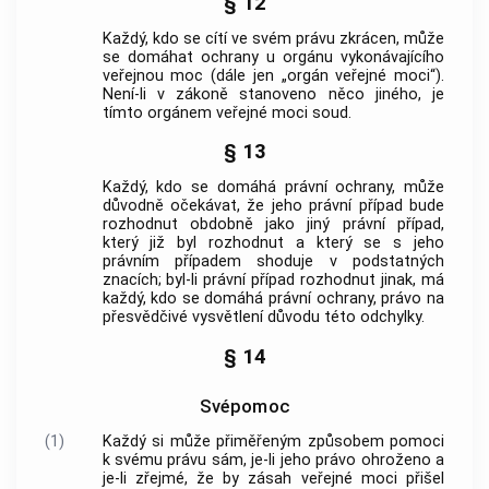
§ 12
Každý, kdo se cítí ve svém právu zkrácen, může
se domáhat ochrany u orgánu vykonávajícího
veřejnou moc (dále jen „orgán veřejné moci“).
Není-li v zákoně stanoveno něco jiného, je
tímto orgánem veřejné moci soud.
§ 13
Každý, kdo se domáhá právní ochrany, může
důvodně očekávat, že jeho právní případ bude
rozhodnut obdobně jako jiný právní případ,
který již byl rozhodnut a který se s jeho
právním případem shoduje v podstatných
znacích; byl-li právní případ rozhodnut jinak, má
každý, kdo se domáhá právní ochrany, právo na
přesvědčivé vysvětlení důvodu této odchylky.
§ 14
Svépomoc
(1)
Každý si může přiměřeným způsobem pomoci
k svému právu sám, je-li jeho právo ohroženo a
je-li zřejmé, že by zásah veřejné moci přišel