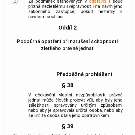
(2)
Za podmínek stanovených v
odstavci 1
soud
přizná nezletilému
svéprávnost
i na návrh jeho
zákonného zástupce, pokud nezletilý s
návrhem souhlasí.
Oddíl 2
Podpůrná opatření při narušení schopnosti
zletilého právně jednat
Předběžné prohlášení
§ 38
V očekávání vlastní nezpůsobilosti právně
jednat může člověk projevit vůli, aby byly jeho
záležitosti spravovány určitým způsobem,
nebo aby je spravovala určitá osoba, nebo aby
se určitá osoba stala jeho opatrovníkem.
§ 39