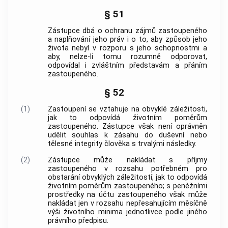
§ 51
Zástupce dbá o ochranu zájmů zastoupeného
a naplňování jeho práv i o to, aby způsob jeho
života nebyl v rozporu s jeho schopnostmi a
aby, nelze-li tomu rozumně odporovat,
odpovídal i zvláštním představám a přáním
zastoupeného.
§ 52
(1)
Zastoupení se vztahuje na obvyklé záležitosti,
jak to odpovídá životním poměrům
zastoupeného. Zástupce však není oprávněn
udělit souhlas k zásahu do duševní nebo
tělesné integrity člověka s trvalými následky.
(2)
Zástupce může nakládat s příjmy
zastoupeného v rozsahu potřebném pro
obstarání obvyklých záležitostí, jak to odpovídá
životním poměrům zastoupeného; s peněžními
prostředky na účtu zastoupeného však může
nakládat jen v rozsahu nepřesahujícím měsíčně
výši životního minima jednotlivce podle jiného
právního předpisu.