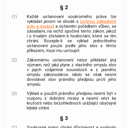
§ 2
(1)
Každé ustanovení soukromého práva lze
vykládat jenom ve shodě s
Listinou základních
práv a svobod
a ústavním pořádkem vůbec, se
zásadami, na nichž spočívá tento zákon, jakož
i s trvalým zřetelem k hodnotám, které se tím
chrání. Rozejde-li se výklad jednotlivého
ustanovení pouze podle jeho slov s tímto
příkazem, musí mu ustoupit.
(2)
Zákonnému ustanovení nelze přikládat jiný
význam, než jaký plyne z vlastního smyslu slov
v jejich vzájemné souvislosti a z jasného
úmyslu zákonodárce; nikdo se však nesmí
dovolávat slov právního předpisu proti jeho
smyslu.
(3)
Výklad a použití právního předpisu nesmí být v
rozporu s dobrými mravy a nesmí vést ke
krutosti nebo bezohlednosti urážející obyčejné
lidské cítění.
§ 3
(1)
Soukromé právo chrání důstojnost a svobodu