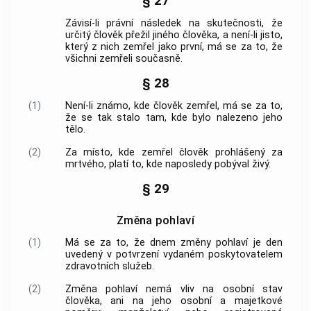
§ 27
Závisí-li právní následek na skutečnosti, že
určitý člověk přežil jiného člověka, a není-li jisto,
který z nich zemřel jako první, má se za to, že
všichni zemřeli současně.
§ 28
(1)
Není-li známo, kde člověk zemřel, má se za to,
že se tak stalo tam, kde bylo nalezeno jeho
tělo.
(2)
Za místo, kde zemřel člověk prohlášený za
mrtvého, platí to, kde naposledy pobýval živý.
§ 29
Změna pohlaví
(1)
Má se za to, že dnem změny pohlaví je den
uvedený v potvrzení vydaném poskytovatelem
zdravotních služeb.
(2)
Změna pohlaví nemá vliv na osobní stav
člověka, ani na jeho osobní a majetkové