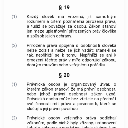
§ 19
(1)
Každý člověk má vrozená, již samotným
rozumem a citem poznatelná přirozená práva,
a tudíž se považuje za osobu. Zákon stanoví
jen meze uplatňování přirozených práv člověka
a způsob jejich ochrany.
(2)
Přirozená práva spojená s osobností člověka
nelze zcizit a nelze se jich vzdát; stane-li se
tak, nepřihlíží se k tomu. Nepřihlíží se ani k
omezení těchto práv v míře odporující zákonu,
dobrým mravům nebo veřejnému pořádku.
§ 20
(1)
Právnická osoba
je organizovaný útvar, o
kterém zákon stanoví, že má
právní osobnost
,
nebo jehož
právní osobnost
zákon uzná.
Právnická osoba
může bez zřetele na předmět
své činnosti mít práva a povinnosti, které se
slučují s její právní povahou.
(2)
Právnické osoby
veřejného práva podléhají
zákonům, podle nichž byly zřízeny; ustanovení
tohoto zákona se použijí jen tehdy, slučuje-li se