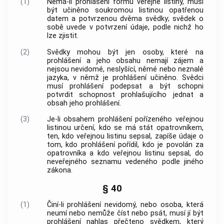
(1)
Nemá-li prohlášení formu
veřejné listiny
, musí
být učiněno soukromou listinou opatřenou
datem a potvrzenou dvěma svědky; svědek o
sobě uvede v potvrzení údaje, podle nichž ho
lze zjistit.
(2)
Svědky mohou být jen osoby, které na
prohlášení a jeho obsahu nemají zájem a
nejsou nevidomé, neslyšící, němé nebo neznalé
jazyka, v němž je prohlášení učiněno. Svědci
musí prohlášení podepsat a být schopni
potvrdit schopnost prohlašujícího jednat a
obsah jeho prohlášení.
(3)
Je-li obsahem prohlášení pořízeného
veřejnou
listinou
určení, kdo se má stát opatrovníkem,
ten, kdo
veřejnou listinu
sepsal, zapíše údaje o
tom, kdo prohlášení pořídil, kdo je povolán za
opatrovníka a kdo
veřejnou listinu
sepsal, do
neveřejného seznamu vedeného podle jiného
zákona.
§ 40
(1)
Činí-li prohlášení nevidomý, nebo osoba, která
neumí nebo nemůže číst nebo psát, musí jí být
prohlášení nahlas přečteno svědkem, který