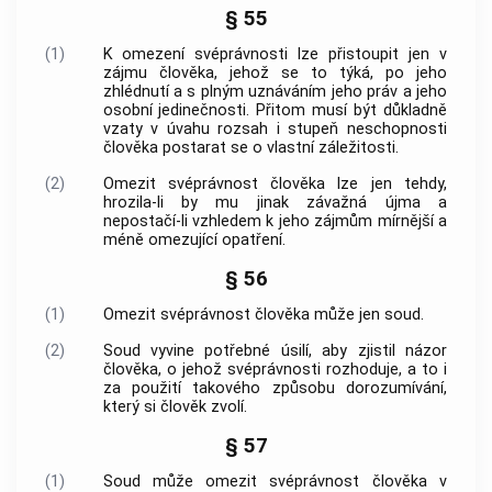
§ 55
(1)
K omezení
svéprávnosti
lze přistoupit jen v
zájmu člověka, jehož se to týká, po jeho
zhlédnutí a s plným uznáváním jeho práv a jeho
osobní jedinečnosti. Přitom musí být důkladně
vzaty v úvahu rozsah i stupeň neschopnosti
člověka postarat se o vlastní záležitosti.
(2)
Omezit
svéprávnost
člověka lze jen tehdy,
hrozila-li by mu jinak závažná újma a
nepostačí-li vzhledem k jeho zájmům mírnější a
méně omezující opatření.
§ 56
(1)
Omezit
svéprávnost
člověka může jen soud.
(2)
Soud vyvine potřebné úsilí, aby zjistil názor
člověka, o jehož
svéprávnosti
rozhoduje, a to i
za použití takového způsobu dorozumívání,
který si člověk zvolí.
§ 57
(1)
Soud může omezit
svéprávnost
člověka v