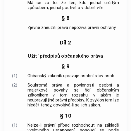
Má se za to, že ten, kdo jednal určitým
způsobem, jednal poctivě a v dobré víře.
§ 8
Zjevné zneužití práva nepožívá právní ochrany.
Díl 2
Užití předpisů občanského práva
§ 9
(1)
Občanský zákoník upravuje osobní stav osob.
(2)
Soukromá práva a povinnosti osobní a
majetkové povahy se řídí občanským
zákoníkem v tom rozsahu, v jakém je
neupravují jiné právní předpisy. K zvyklostem lze
hledět tehdy, dovolává-li se jich zákon.
§ 10
(1)
Nelze-li právní případ rozhodnout na základě
výslovného ustanovení, posoudí se podle