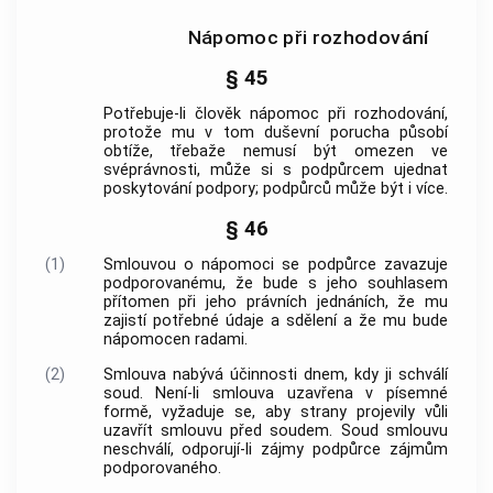
Nápomoc při rozhodování
§ 45
Potřebuje-li člověk nápomoc při rozhodování,
protože mu v tom duševní porucha působí
obtíže, třebaže nemusí být omezen ve
svéprávnosti
, může si s podpůrcem ujednat
poskytování podpory; podpůrců může být i více.
§ 46
(1)
Smlouvou o nápomoci
se podpůrce zavazuje
podporovanému, že bude s jeho souhlasem
přítomen při jeho právních jednáních, že mu
zajistí potřebné údaje a sdělení a že mu bude
nápomocen radami.
(2)
Smlouva nabývá účinnosti dnem, kdy ji schválí
soud. Není-li smlouva uzavřena v písemné
formě, vyžaduje se, aby strany projevily vůli
uzavřít smlouvu před soudem. Soud smlouvu
neschválí, odporují-li zájmy podpůrce zájmům
podporovaného.