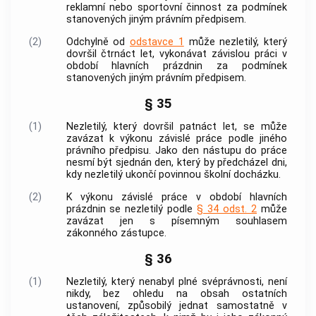
reklamní nebo sportovní činnost za podmínek
stanovených jiným právním předpisem.
(2)
Odchylně od
odstavce 1
může nezletilý, který
dovršil čtrnáct let, vykonávat
závislou práci
v
období hlavních prázdnin za podmínek
stanovených jiným právním předpisem.
§ 35
(1)
Nezletilý, který dovršil patnáct let, se může
zavázat k výkonu
závislé práce
podle jiného
právního předpisu. Jako den nástupu do práce
nesmí být sjednán den, který by předcházel dni,
kdy nezletilý ukončí povinnou školní docházku.
(2)
K výkonu
závislé práce
v období hlavních
prázdnin se nezletilý podle
§ 34 odst. 2
může
zavázat jen s písemným souhlasem
zákonného zástupce.
§ 36
(1)
Nezletilý, který nenabyl
plné svéprávnosti
, není
nikdy, bez ohledu na obsah ostatních
ustanovení, způsobilý jednat samostatně v