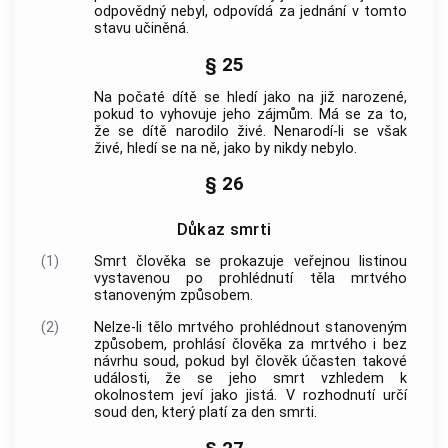
odpovědný nebyl, odpovídá za jednání v tomto
stavu učiněná.
§ 25
Na počaté dítě se hledí jako na již narozené,
pokud to vyhovuje jeho zájmům. Má se za to,
že se dítě narodilo živé. Nenarodí-li se však
živé, hledí se na ně, jako by nikdy nebylo.
§ 26
Důkaz smrti
(1)
Smrt člověka se prokazuje
veřejnou listinou
vystavenou po prohlédnutí těla mrtvého
stanoveným způsobem.
(2)
Nelze-li tělo mrtvého prohlédnout stanoveným
způsobem, prohlásí člověka za mrtvého i bez
návrhu soud, pokud byl člověk účasten takové
události, že se jeho smrt vzhledem k
okolnostem jeví jako jistá. V rozhodnutí určí
soud den, který platí za den smrti.