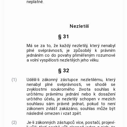
neplatné.
Nezletilí
§ 31
Má se za to, že každý nezletilý, který nenabyl
plné svéprávnosti
, je způsobilý k právním
jednáním co do povahy přiměřeným rozumové
a volní vyspělosti nezletilých jeho věku.
§ 32
(1)
Udělil-li zákonný zástupce nezletilému, který
nenabyl
plné svéprávnosti
, ve shodě se
zvyklostmi soukromého života souhlas k
určitému právnímu jednání nebo k dosažení
určitého účelu, je nezletilý schopen v mezích
souhlasu sám právně jednat, pokud to není
zákonem zvlášť zakázáno; souhlas může být
následně omezen i vzat zpět.
(2)
Je-li zákonných zástupců více, postačí, projeví-