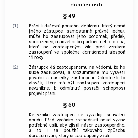
domácnosti
§ 49
(1)
Brání-li duševní porucha zletilému, který nemá
jiného zástupce, samostatně právně jednat,
může ho zastupovat jeho potomek, předek,
sourozenec, manžel nebo partner, nebo osoba,
která se zastoupeným žila před vznikem
zastoupení ve společné domácnosti alespoň
tři roky.
(2)
Zástupce dá zastoupenému na vědomí, že ho
bude zastupovat, a srozumitelně mu vysvětlí
povahu a následky zastoupení. Odmítne-li to
člověk, který má být zastoupen, zastoupení
nevznikne; k odmítnutí postačí schopnost
projevit přání.
§ 50
Ke vzniku zastoupení se vyžaduje schválení
soudu. Před vydáním rozhodnutí soud vyvine
potřebné úsilí, aby zjistil názor zastoupeného,
a to i za použití takového způsobu
dorozumívání, který si zastoupený zvolí.