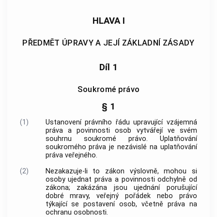
HLAVA I
PŘEDMĚT ÚPRAVY A JEJÍ ZÁKLADNÍ ZÁSADY
Díl 1
Soukromé právo
§ 1
(1)
Ustanovení právního řádu upravující vzájemná
práva a povinnosti osob vytvářejí ve svém
souhrnu soukromé právo. Uplatňování
soukromého práva je nezávislé na uplatňování
práva veřejného.
(2)
Nezakazuje-li to zákon výslovně, mohou si
osoby ujednat práva a povinnosti odchylně od
zákona; zakázána jsou ujednání porušující
dobré mravy, veřejný pořádek nebo právo
týkající se postavení osob, včetně práva na
ochranu osobnosti.