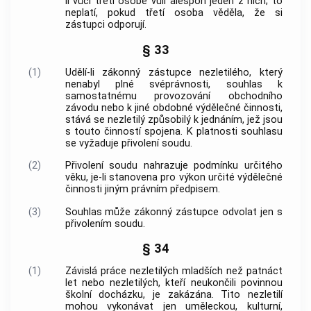
li vůči třetí osobě vůli alespoň jeden z nich; to
neplatí, pokud třetí osoba věděla, že si
zástupci odporují.
§ 33
(1)
Udělí-li zákonný zástupce nezletilého, který
nenabyl
plné svéprávnosti
, souhlas k
samostatnému provozování
obchodního
závodu
nebo k jiné obdobné výdělečné činnosti,
stává se nezletilý způsobilý k jednáním, jež jsou
s touto činností spojena. K platnosti souhlasu
se vyžaduje přivolení soudu.
(2)
Přivolení soudu nahrazuje podmínku určitého
věku, je-li stanovena pro výkon určité výdělečné
činnosti jiným právním předpisem.
(3)
Souhlas může zákonný zástupce odvolat jen s
přivolením soudu.
§ 34
(1)
Závislá práce
nezletilých mladších než patnáct
let nebo nezletilých, kteří neukončili povinnou
školní docházku, je zakázána. Tito nezletilí
mohou vykonávat jen uměleckou, kulturní,