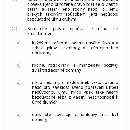
člověka i jeho přirozené právo brát se o vlastní
štěstí a štěstí jeho rodiny nebo lidí jemu
blízkých takovým způsobem, jenž nepůsobí
bezdůvodně újmu druhým.
(2)
Soukromé právo spočívá zejména na
zásadách, že
a)
každý má právo na ochranu svého života a
zdraví, jakož i svobody, cti, důstojnosti a
soukromí,
b)
rodina, rodičovství a
manželství
požívají
zvláštní zákonné ochrany,
c)
nikdo nesmí pro nedostatek věku, rozumu
nebo pro závislost svého postavení utrpět
nedůvodnou újmu; nikdo však také nesmí
bezdůvodně těžit z vlastní neschopnosti k
újmě druhých,
d)
daný slib zavazuje a smlouvy mají být
splněny,