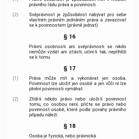
právního řádu práva a povinnosti.
(2)
Svéprávnost
je způsobilost nabývat pro sebe
vlastním právním jednáním práva a zavazovat
se k povinnostem (právně jednat).
§ 16
Právní osobnosti
ani
svéprávnosti
se nikdo
nemůže vzdát ani zčásti; učiní-li tak, nepřihlíží
se k tomu.
§ 17
(1)
Práva může mít a vykonávat jen osoba.
Povinnost lze uložit jen osobě a jen vůči ní lze
plnění povinnosti vymáhat.
(2)
Zřídí-li někdo právo nebo uloží-li povinnost
tomu, co osobou není, přičte se právo nebo
povinnost osobě, které podle povahy právního
případu náleží.
§ 18
Osoba je fyzická, nebo právnická.