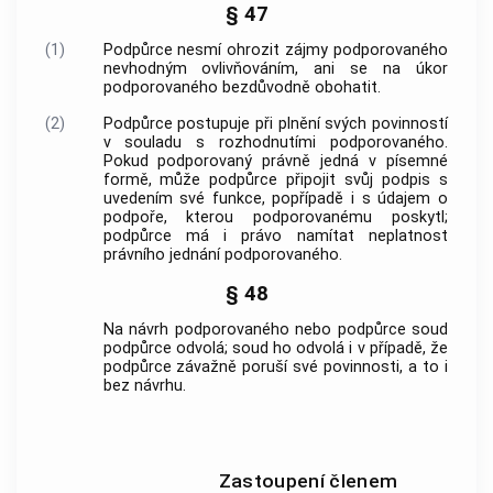
§ 47
(1)
Podpůrce nesmí ohrozit zájmy podporovaného
nevhodným ovlivňováním, ani se na úkor
podporovaného bezdůvodně obohatit.
(2)
Podpůrce postupuje při plnění svých povinností
v souladu s rozhodnutími podporovaného.
Pokud podporovaný právně jedná v písemné
formě, může podpůrce připojit svůj podpis s
uvedením své funkce, popřípadě i s údajem o
podpoře, kterou podporovanému poskytl;
podpůrce má i právo namítat neplatnost
právního jednání podporovaného.
§ 48
Na návrh podporovaného nebo podpůrce soud
podpůrce odvolá; soud ho odvolá i v případě, že
podpůrce závažně poruší své povinnosti, a to i
bez návrhu.
Zastoupení členem