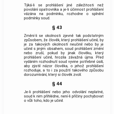
Týká-li se prohlášení jiné záležitosti než
povolání opatrovníka a je-li účinnost prohlášení
vázána na podmínku, rozhodne o splnění
podmínky soud.
§ 43
Změní-li se okolnosti zjevně tak podstatným
způsobem, že člověk, který prohlášení učinil, by
je za takových okolností neučinil nebo by je
učinil s jiným obsahem, soud prohlášení změní
nebo zruší, pokud by jinak člověku, který
prohlášení učinil, hrozila závažná újma. Před
vydáním rozhodnutí soud vyvine potřebné úsilí,
aby zjistil názor člověka, o jehož prohlášení
rozhoduje, a to i za použití takového způsobu
dorozumívání, který si člověk zvolí.
§ 44
Je-li prohlášení nebo jeho odvolání neplatné,
soud k nim přihlédne, není-li příčiny pochybovat
o vůli toho, kdo je učinil.