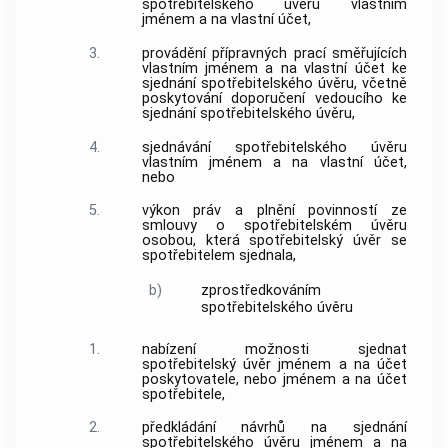
spotřebitelského úvěru
vlastním
jménem a na vlastní účet,
3.
provádění přípravných prací směřujících
vlastním jménem a na vlastní účet ke
sjednání
spotřebitelského úvěru
, včetně
poskytování doporučení vedoucího ke
sjednání
spotřebitelského úvěru
,
4.
sjednávání
spotřebitelského úvěru
vlastním jménem a na vlastní účet,
nebo
5.
výkon práv a plnění povinností ze
smlouvy o
spotřebitelském úvěru
osobou, která
spotřebitelský úvěr
se
spotřebitelem
sjednala,
b)
zprostředkováním
spotřebitelského úvěru
1.
nabízení možnosti sjednat
spotřebitelský úvěr
jménem a na účet
poskytovatele
, nebo jménem a na účet
spotřebitele
,
2.
předkládání návrhů na sjednání
spotřebitelského úvěru
jménem a na