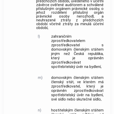
předchozích období, uvedeného v účetní
závěrce ověřené auditorem a schválené
příslušným orgánem právnické osoby, o
jehož rozdělení příslušný orgán
právnické osoby nerozhodl, a
neuhrazené ztráty z předchozích
období včetně ztráty za minulá účetní
období,
l)
zahraničním
zprostředkovatelem
zprostředkovatel
s
domovským členským státem
jiným než Česká republika,
který je oprávněn
zprostředkovávat
spotřebitelský úvěr
na bydlení,
m)
domovským členským státem
členský stát, ve kterém má
zprostředkovatel
, který je
oprávněn zprostředkovávat
spotřebitelský úvěr
na bydlení,
své sídlo nebo skutečné sídlo,
n)
hostitelským členským státem