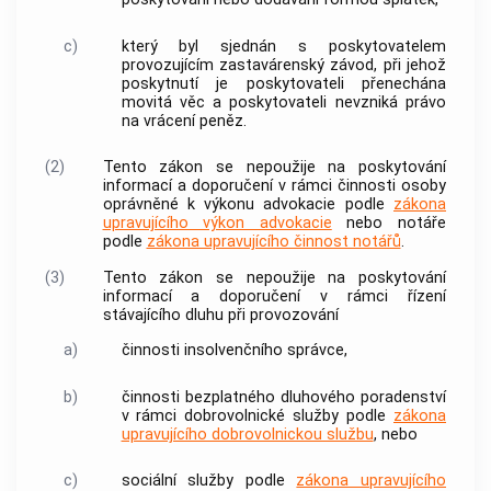
c)
který byl sjednán s
poskytovatelem
provozujícím zastavárenský závod, při jehož
poskytnutí je
poskytovateli
přenechána
movitá věc a
poskytovateli
nevzniká právo
na vrácení peněz.
(2)
Tento zákon se nepoužije na poskytování
informací a doporučení v rámci činnosti osoby
oprávněné k výkonu advokacie podle
zákona
upravujícího výkon advokacie
nebo notáře
podle
zákona upravujícího činnost notářů
.
(3)
Tento zákon se nepoužije na poskytování
informací a doporučení v rámci řízení
stávajícího dluhu při provozování
a)
činnosti
insolvenčního správce
,
b)
činnosti bezplatného dluhového poradenství
v rámci dobrovolnické služby podle
zákona
upravujícího dobrovolnickou službu
, nebo
c)
sociální služby podle
zákona upravujícího