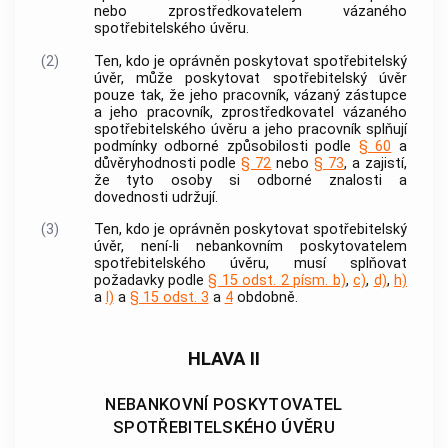
nebo
zprostředkovatelem vázaného
spotřebitelského úvěru
.
(2)
Ten, kdo je oprávněn poskytovat
spotřebitelský
úvěr
, může poskytovat
spotřebitelský úvěr
pouze tak, že jeho
pracovník
,
vázaný zástupce
a jeho
pracovník
,
zprostředkovatel vázaného
spotřebitelského úvěru
a jeho
pracovník
splňují
podmínky
odborné způsobilosti
podle
§ 60
a
důvěryhodnosti podle
§ 72
nebo
§ 73
, a zajistí,
že tyto osoby si odborné znalosti a
dovednosti udržují.
(3)
Ten, kdo je oprávněn poskytovat
spotřebitelský
úvěr
, není-li nebankovním
poskytovatelem
spotřebitelského úvěru
, musí splňovat
požadavky podle
§ 15 odst. 2 písm. b)
,
c)
,
d)
,
h)
a
l)
a
§ 15 odst. 3
a
4
obdobně.
HLAVA II
NEBANKOVNÍ POSKYTOVATEL
SPOTŘEBITELSKÉHO ÚVĚRU