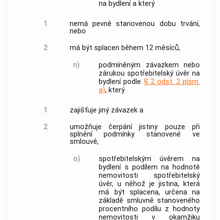
na bydlení a který
1.
nemá pevně stanovenou dobu trvání,
nebo
2.
má být splacen během 12 měsíců,
n)
podmíněným závazkem nebo
zárukou
spotřebitelský úvěr
na
bydlení podle
§ 2 odst. 2 písm.
a)
, který
1.
zajišťuje jiný závazek a
2.
umožňuje čerpání jistiny pouze při
splnění podmínky stanovené ve
smlouvě,
o)
spotřebitelským úvěrem
na
bydlení s podílem na hodnotě
nemovitosti
spotřebitelský
úvěr
, u něhož je jistina, která
má být splacena, určena na
základě smluvně stanoveného
procentního podílu z hodnoty
nemovitosti v okamžiku