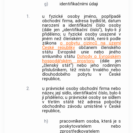
g)
identifikačními údaji
1.
u fyzické osoby jméno, popřípadě
obchodní firma, adresa bydliště, datum
narození a identifikační číslo osoby
(dále jen „identifikační číslo“), bylo-li jí
přiděleno; u fyzické osoby usazené v
jiném než členském státě, není-li podle
zákona
o pobytu cizinců na území
České republiky
občanem členského
státu Evropské unie nebo jiného
smluvního státu
Dohody o Evropském
hospodářském prostoru
(dále jen
„členský stát“) nebo jeho rodinným
příslušníkem, též místo trvalého nebo
dlouhodobého pobytu v České
republice,
2.
u právnické osoby obchodní firma nebo
název, její sídlo, identifikační číslo, bylo-li
jí přiděleno; u právnické osoby se sídlem
v třetím státě též adresa pobočky
obchodního závodu
umístěné v České
republice,
h)
pracovníkem
osoba, která je s
poskytovatelem
nebo
zprostředkovatelem