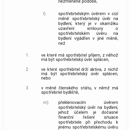
nezměněné podobě,
l)
spotřebitelským úvěrem v cizí
měně
spotřebitelský úvěr
na
bydlení, který je v okamžiku
uzavření smlouvy o
spotřebitelském úvěru
na
bydlení vyjádřen v jiné měně,
než
1.
ve které má
spotřebitel
příjem, z něhož
má být
spotřebitelský úvěr
splácen,
2.
ve které
spotřebitel
drží aktiva, z nichž
má být
spotřebitelský úvěr
splácen,
nebo
3.
v měně členského státu, v němž má
spotřebitel
bydliště,
m)
překlenovacím úvěrem
spotřebitelský úvěr
na bydlení,
jehož účelem je dočasné
finanční řešení situace
spotřebitele
při přechodu k
jinému
spotřebitelskému úvěru