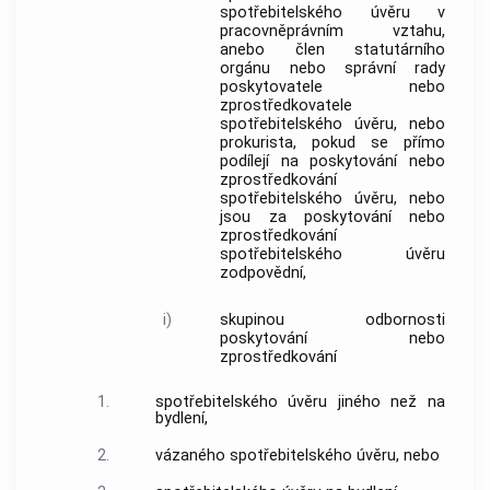
spotřebitelského úvěru
v
pracovněprávním vztahu,
anebo člen statutárního
orgánu nebo správní rady
poskytovatele
nebo
zprostředkovatele
spotřebitelského úvěru
, nebo
prokurista, pokud se přímo
podílejí na poskytování nebo
zprostředkování
spotřebitelského úvěru
, nebo
jsou za poskytování nebo
zprostředkování
spotřebitelského úvěru
zodpovědní,
i)
skupinou odbornosti
poskytování nebo
zprostředkování
1.
spotřebitelského úvěru
jiného než na
bydlení,
2.
vázaného spotřebitelského úvěru
, nebo