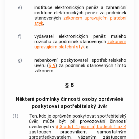
e)
instituce elektronických peněz a zahraniční
instituce elektronických peněz za podmínek
stanovených
zákonem upravujícím platební
styk
,
f)
vydavatel elektronických peněz malého
rozsahu za podmínek stanovených
zákonem
upravujícím platební styk
a
g)
nebankovní
poskytovatel
spotřebitelského
úvěru
(
§ 9
) za podmínek stanovených tímto
zákonem.
§ 8
Některé podmínky činnosti osoby oprávněné
poskytovat spotřebitelský úvěr
(1)
Ten, kdo je oprávněn poskytovat
spotřebitelský
úvěr
, může být při provozování činností
uvedených v
§ 3 odst. 1 písm. a) bodech 1 až 4
zastoupen
pracovníkem
,
samostatným
zprostředkovatelem
,
vázaným zástupcem