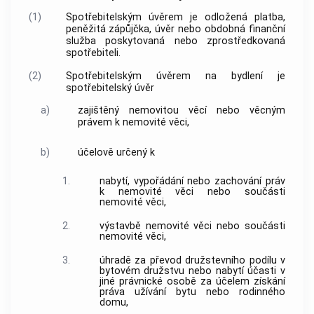
(1)
Spotřebitelským úvěrem
je odložená platba,
peněžitá zápůjčka, úvěr nebo obdobná finanční
služba poskytovaná nebo zprostředkovaná
spotřebiteli
.
(2)
Spotřebitelským úvěrem
na bydlení je
spotřebitelský úvěr
a)
zajištěný nemovitou věcí nebo věcným
právem k nemovité věci,
b)
účelově určený k
1.
nabytí, vypořádání nebo zachování práv
k nemovité věci nebo součásti
nemovité věci,
2.
výstavbě nemovité věci nebo součásti
nemovité věci,
3.
úhradě za převod družstevního podílu v
bytovém družstvu nebo nabytí účasti v
jiné právnické osobě za účelem získání
práva užívání bytu nebo rodinného
domu,