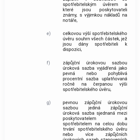
spotřebitelským úvěrem
a
které jsou
poskytovateli
známy, s výjimkou nákladů na
notáře,
e)
celkovou výší spotřebitelského
úvěru
souhrn všech částek, jež
jsou dány
spotřebiteli
k
dispozici,
f)
zápůjční úrokovou sazbou
úroková sazba vyjádřená jako
pevná nebo pohyblivá
procentní sazba uplatňovaná
ročně na čerpanou výši
spotřebitelského úvěru
,
g)
pevnou zápůjční úrokovou
sazbou
jediná
zápůjční
úroková sazba
sjednaná mezi
poskytovatelem
a
spotřebitelem
na celou dobu
trvání
spotřebitelského úvěru
nebo více
zápůjčních
úrokových sazeb
stanovených