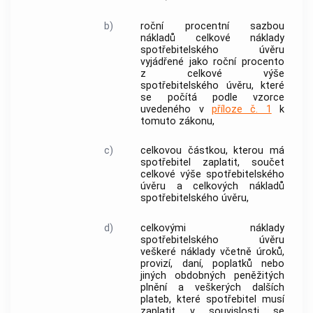
b)
roční procentní sazbou
nákladů
celkové náklady
spotřebitelského úvěru
vyjádřené jako roční procento
z
celkové výše
spotřebitelského úvěru
, které
se počítá podle vzorce
uvedeného v
příloze č. 1
k
tomuto zákonu,
c)
celkovou částkou
, kterou má
spotřebitel
zaplatit, součet
celkové výše spotřebitelského
úvěru
a
celkových nákladů
spotřebitelského úvěru
,
d)
celkovými náklady
spotřebitelského úvěru
veškeré náklady včetně úroků,
provizí, daní, poplatků nebo
jiných obdobných peněžitých
plnění a veškerých dalších
plateb, které
spotřebitel
musí
zaplatit v souvislosti se