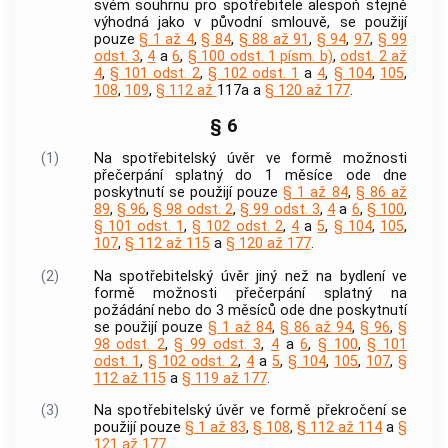
svém souhrnu pro
spotřebitele
alespoň stejně
výhodná jako v původní smlouvě, se použijí
pouze
§ 1 až 4
,
§ 84
,
§ 88 až 91
,
§ 94
,
97
,
§ 99
odst. 3
,
4
a
6
,
§ 100 odst. 1 písm. b)
,
odst. 2 až
4
,
§ 101 odst. 2
,
§ 102 odst. 1
a
4
,
§ 104
,
105
,
108
,
109
,
§ 112 až
117a a
§ 120 až 177
.
§ 6
(1)
Na
spotřebitelský úvěr
ve formě možnosti
přečerpání splatný do 1 měsíce ode dne
poskytnutí se použijí pouze
§ 1 až 84
,
§ 86 až
89
,
§ 96
,
§ 98 odst. 2
,
§ 99 odst. 3
,
4
a
6
,
§ 100
,
§ 101 odst. 1
,
§ 102 odst. 2
,
4
a
5
,
§ 104
,
105
,
107
,
§ 112 až 115
a
§ 120 až 177
.
(2)
Na
spotřebitelský úvěr
jiný než na bydlení ve
formě možnosti přečerpání splatný na
požádání nebo do 3 měsíců ode dne poskytnutí
se použijí pouze
§ 1 až 84
,
§ 86 až 94
,
§ 96
,
§
98 odst. 2
,
§ 99 odst. 3
,
4
a
6
,
§ 100
,
§ 101
odst. 1
,
§ 102 odst. 2
,
4
a
5
,
§ 104
,
105
,
107
,
§
112 až 115
a
§ 119 až 177
.
(3)
Na
spotřebitelský úvěr
ve formě překročení se
použijí pouze
§ 1 až 83
,
§ 108
,
§ 112 až 114
a
§
121 až 177
.