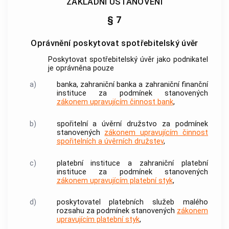
ZÁKLADNÍ USTANOVENÍ
§ 7
Oprávnění poskytovat spotřebitelský úvěr
Poskytovat
spotřebitelský úvěr
jako podnikatel
je oprávněna pouze
a)
banka
, zahraniční
banka
a zahraniční finanční
instituce za podmínek stanovených
zákonem upravujícím činnost bank
,
b)
spořitelní a úvěrní družstvo za podmínek
stanovených
zákonem upravujícím činnost
spořitelních a úvěrních družstev
,
c)
platební instituce a zahraniční platební
instituce za podmínek stanovených
zákonem upravujícím platební styk
,
d)
poskytovatel
platebních služeb malého
rozsahu za podmínek stanovených
zákonem
upravujícím platební styk
,