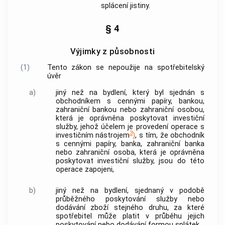
splácení jistiny.
§ 4
Výjimky z působnosti
(1)
Tento zákon se nepoužije na
spotřebitelský
úvěr
a)
jiný než na bydlení, který byl sjednán s
obchodníkem s cennými papíry,
bankou
,
zahraniční
bankou
nebo zahraniční osobou,
která je oprávněna poskytovat investiční
služby, jehož účelem je provedení operace s
3
investičním nástrojem
)
, s tím, že obchodník
s cennými papíry,
banka
, zahraniční
banka
nebo zahraniční osoba, která je oprávněna
poskytovat investiční služby, jsou do této
operace zapojeni,
b)
jiný než na bydlení, sjednaný v podobě
průběžného poskytování služby nebo
dodávání zboží stejného druhu, za které
spotřebitel
může platit v průběhu jejich
poskytování nebo dodávání formou splátek,