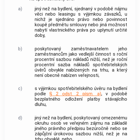
a)
jiný než na bydlení, sjednaný v podobě nájmu
věci nebo leasingu s výjimkou závazků, u
nichž je sjednáno právo nebo povinnost
koupě předmětu smlouvy nebo jiná možnost
nabytí vlastnického práva po uplynutí určité
doby,
b)
poskytovaný zaměstnavatelem jeho
zaměstnancům jako vedlejší činnost s
roční
procentní sazbou nákladů
nižší, než je
roční
procentní sazba nákladů
spotřebitelských
úvěrů
obvykle nabízených na trhu, a který
není obecně nabízen veřejnosti,
c)
s výjimkou
spotřebitelského úvěru
na bydlení
podle
§ 2 odst. 2 písm. a)
, v podobě
bezplatného odložení platby stávajícího
dluhu,
d)
jiný než na bydlení, poskytovaný omezenému
okruhu osob ve veřejném zájmu na základě
jiného právního předpisu bezúročně nebo se
zápůjční úrokovou sazbou
nižší, než je na
trhu obvyklé, nebo