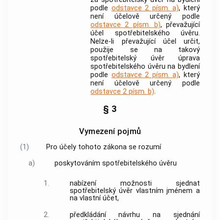
podle
odstavce 2 písm. a)
, který
není účelově určený podle
odstavce 2 písm. b)
, převažující
účel
spotřebitelského úvěru
.
Nelze-li převažující účel určit,
použije se na takový
spotřebitelský úvěr
úprava
spotřebitelského úvěru
na bydlení
podle
odstavce 2 písm. a)
, který
není účelově určený podle
odstavce 2 písm. b)
.
§ 3
Vymezení pojmů
(1)
Pro účely tohoto zákona se rozumí
a)
poskytováním spotřebitelského úvěru
1.
nabízení možnosti sjednat
spotřebitelský úvěr
vlastním jménem a
na vlastní účet,
2.
předkládání návrhu na sjednání