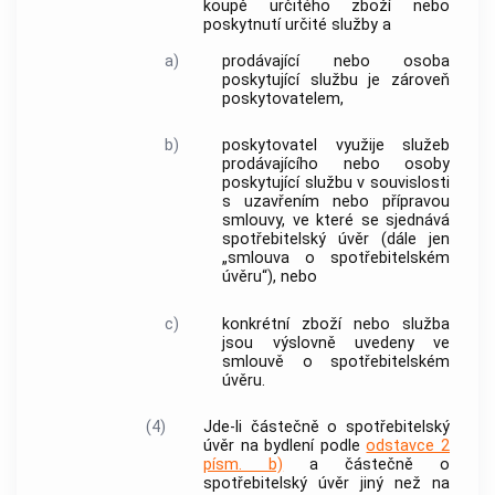
koupě určitého zboží nebo
poskytnutí určité služby a
a)
prodávající nebo osoba
poskytující službu je zároveň
poskytovatelem
,
b)
poskytovatel
využije služeb
prodávajícího nebo osoby
poskytující službu v souvislosti
s uzavřením nebo přípravou
smlouvy, ve které se sjednává
spotřebitelský úvěr
(dále jen
„smlouva o
spotřebitelském
úvěru
“), nebo
c)
konkrétní zboží nebo služba
jsou výslovně uvedeny ve
smlouvě o
spotřebitelském
úvěru
.
(4)
Jde-li částečně o
spotřebitelský
úvěr
na bydlení podle
odstavce 2
písm. b)
a částečně o
spotřebitelský úvěr
jiný než na