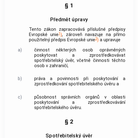
§ 1
Předmět úpravy
Tento zákon zapracovává příslušné předpisy
1
Evropské unie
)
, zároveň navazuje na přímo
2
použitelný předpis Evropské unie
)
a upravuje
a)
činnost některých osob oprávněných
poskytovat a zprostředkovávat
spotřebitelský úvěr
, včetně činnosti těchto
osob v zahraničí,
b)
práva a povinnosti při poskytování a
zprostředkování spotřebitelského úvěru
a
c)
působnost správních orgánů v oblasti
poskytování a zprostředkovávání
spotřebitelského úvěru
.
§ 2
Spotřebitelský úvěr