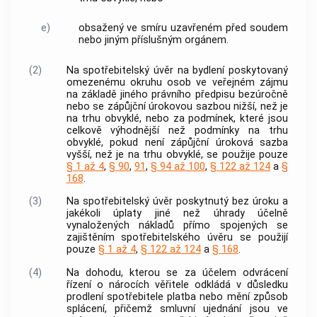
e)
obsažený ve smíru uzavřeném před soudem
nebo jiným příslušným orgánem.
(2)
Na
spotřebitelský úvěr
na bydlení poskytovaný
omezenému okruhu osob ve veřejném zájmu
na základě jiného právního předpisu bezúročně
nebo se
zápůjční úrokovou sazbou
nižší, než je
na trhu obvyklé, nebo za podmínek, které jsou
celkově výhodnější než podmínky na trhu
obvyklé, pokud není
zápůjční úroková sazba
vyšší, než je na trhu obvyklé, se použije pouze
§ 1 až 4
,
§ 90
,
91
,
§ 94 až 100
,
§ 122 až 124
a
§
168
.
(3)
Na
spotřebitelský úvěr
poskytnutý bez úroku a
jakékoli úplaty jiné než úhrady účelně
vynaložených nákladů přímo spojených se
zajištěním
spotřebitelského úvěru
se použijí
pouze
§ 1 až 4
,
§ 122 až 124
a
§ 168
.
(4)
Na dohodu, kterou se za účelem odvrácení
řízení o nárocích
věřitele
odkládá v důsledku
prodlení
spotřebitele
platba nebo mění způsob
splácení, přičemž smluvní ujednání jsou ve