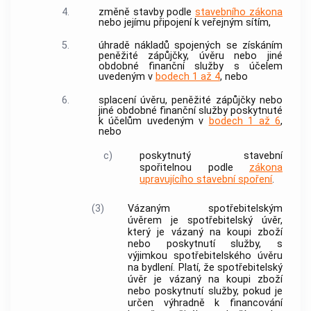
4.
změně stavby podle
stavebního zákona
nebo jejímu připojení k veřejným sítím,
5.
úhradě nákladů spojených se získáním
peněžité zápůjčky, úvěru nebo jiné
obdobné finanční služby s účelem
uvedeným v
bodech 1 až 4
, nebo
6.
splacení úvěru, peněžité zápůjčky nebo
jiné obdobné finanční služby poskytnuté
k účelům uvedeným v
bodech 1 až 6
,
nebo
c)
poskytnutý stavební
spořitelnou podle
zákona
upravujícího stavební spoření
.
(3)
Vázaným spotřebitelským
úvěrem
je
spotřebitelský úvěr
,
který je vázaný na koupi zboží
nebo poskytnutí služby, s
výjimkou
spotřebitelského úvěru
na bydlení. Platí, že
spotřebitelský
úvěr
je vázaný na koupi zboží
nebo poskytnutí služby, pokud je
určen výhradně k financování