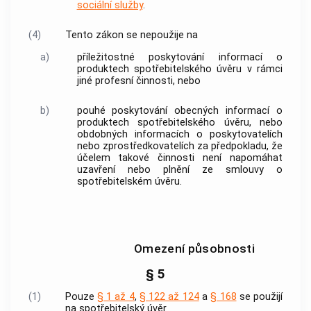
sociální služby
.
(4)
Tento zákon se nepoužije na
a)
příležitostné poskytování informací o
produktech
spotřebitelského úvěru
v rámci
jiné profesní činnosti, nebo
b)
pouhé poskytování obecných informací o
produktech
spotřebitelského úvěru
, nebo
obdobných informacích o
poskytovatelích
nebo
zprostředkovatelích
za předpokladu, že
účelem takové činnosti není napomáhat
uzavření nebo plnění ze smlouvy o
spotřebitelském úvěru
.
Omezení působnosti
§ 5
(1)
Pouze
§ 1 až 4
,
§ 122 až 124
a
§ 168
se použijí
na
spotřebitelský úvěr