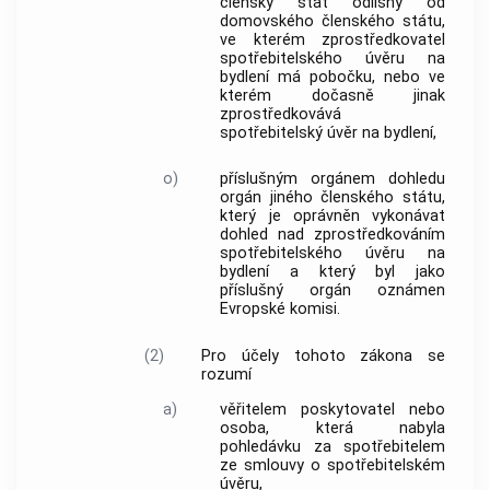
členský stát odlišný od
domovského členského státu
,
ve kterém
zprostředkovatel
spotřebitelského úvěru
na
bydlení má pobočku, nebo ve
kterém dočasně jinak
zprostředkovává
spotřebitelský úvěr
na bydlení,
o)
příslušným orgánem dohledu
orgán jiného členského státu,
který je oprávněn vykonávat
dohled nad
zprostředkováním
spotřebitelského úvěru
na
bydlení a který byl jako
příslušný orgán oznámen
Evropské komisi.
(2)
Pro účely tohoto zákona se
rozumí
a)
věřitelem
poskytovatel
nebo
osoba, která nabyla
pohledávku za
spotřebitelem
ze smlouvy o
spotřebitelském
úvěru
,