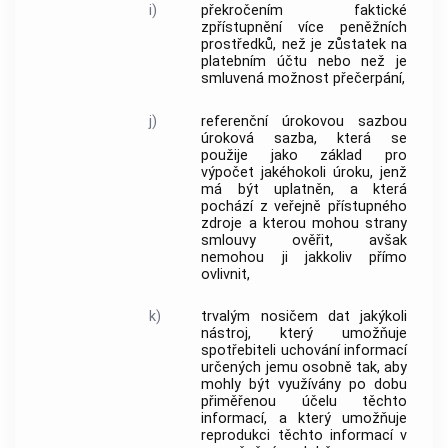
i)
překročením faktické
zpřístupnění více peněžních
prostředků, než je zůstatek na
platebním účtu nebo než je
smluvená možnost přečerpání,
j)
referenční úrokovou sazbou
úroková sazba, která se
použije jako základ pro
výpočet jakéhokoli úroku, jenž
má být uplatněn, a která
pochází z veřejně přístupného
zdroje a kterou mohou strany
smlouvy ověřit, avšak
nemohou ji jakkoliv přímo
ovlivnit,
k)
trvalým nosičem dat jakýkoli
nástroj, který umožňuje
spotřebiteli
uchování informací
určených jemu osobně tak, aby
mohly být využívány po dobu
přiměřenou účelu těchto
informací, a který umožňuje
reprodukci těchto informací v