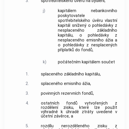
3.
spotřebitelského úvěru
na bydlení,
j)
kapitálem nebankovního
poskytovatele
spotřebitelského úvěru
vlastní
kapitál snížený o pohledávky z
nesplaceného základního
kapitálu, o pohledávky z
nesplaceného emisního ážia a
o pohledávky z nesplacených
příplatků do fondů,
k)
počátečním kapitálem
součet
1.
splaceného základního kapitálu,
2.
splaceného emisního ážia,
3.
povinných rezervních fondů,
4.
ostatních fondů vytvořených z
rozdělení zisku, které lze použít
výhradně k úhradě ztráty uvedené v
účetní závěrce, a
5.
rozdílu nerozděleného zisku z