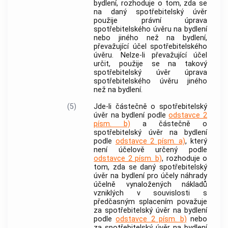
bydlení, rozhoduje o tom, zda se
na daný
spotřebitelský úvěr
použije právní úprava
spotřebitelského úvěru
na bydlení
nebo jiného než na bydlení,
převažující účel
spotřebitelského
úvěru
. Nelze-li převažující účel
určit, použije se na takový
spotřebitelský úvěr
úprava
spotřebitelského úvěru
jiného
než na bydlení.
(5)
Jde-li částečně o
spotřebitelský
úvěr
na bydlení podle
odstavce 2
písm. b)
a částečně o
spotřebitelský úvěr
na bydlení
podle
odstavce 2 písm. a)
, který
není účelově určený podle
odstavce 2 písm. b)
, rozhoduje o
tom, zda se daný
spotřebitelský
úvěr
na bydlení pro účely náhrady
účelně vynaložených nákladů
vzniklých v souvislosti s
předčasným splacením považuje
za
spotřebitelský úvěr
na bydlení
podle
odstavce 2 písm. b)
nebo
za
spotřebitelský úvěr
na bydlení