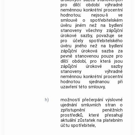
pro dílčí období výhradně
neměnnou konkrétní procentní
hodnotou; nejsou-li ve
smlouvě o
spotřebitelském
úvěru
jiném než na bydlení
stanoveny všechny
zápůjční
úrokové sazby
, považuje se
pro účely
spotřebitelského
úvěru
jiného než na bydlení
zápůjční úroková sazba
za
pevně stanovenou pouze pro
dílčí období, pro která jsou
zápůjční úrokové sazby
stanoveny výhradně
neměnnou konkrétní procentní
hodnotou sjednanou při
uzavření této smlouvy,
h)
možností přečerpání výslovné
ujednání smluvních stran o
zpřístupnění peněžních
prostředků, které přesahují
aktuální zůstatek na platebním
účtu
spotřebitele
,