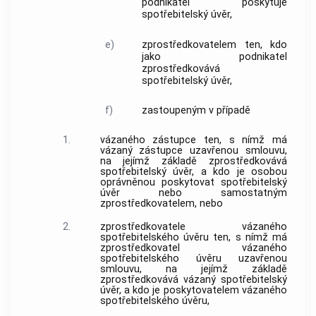
podnikatel poskytuje
spotřebitelský úvěr
,
e)
zprostředkovatelem
ten, kdo
jako podnikatel
zprostředkovává
spotřebitelský úvěr
,
f)
zastoupeným v případě
1.
vázaného zástupce
ten, s nímž má
vázaný zástupce
uzavřenou smlouvu,
na jejímž základě zprostředkovává
spotřebitelský úvěr
, a kdo je osobou
oprávněnou poskytovat
spotřebitelský
úvěr
nebo
samostatným
zprostředkovatelem
, nebo
2.
zprostředkovatele vázaného
spotřebitelského úvěru
ten, s nímž má
zprostředkovatel vázaného
spotřebitelského úvěru
uzavřenou
smlouvu, na jejímž základě
zprostředkovává
vázaný spotřebitelský
úvěr
, a kdo je
poskytovatelem
vázaného
spotřebitelského úvěru
,