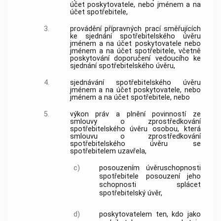
účet
poskytovatele
, nebo jménem a na
účet
spotřebitele
,
3.
provádění přípravných prací směřujících
ke sjednání
spotřebitelského úvěru
jménem a na účet
poskytovatele
nebo
jménem a na účet
spotřebitele
, včetně
poskytování doporučení vedoucího ke
sjednání
spotřebitelského úvěru
,
4.
sjednávání
spotřebitelského úvěru
jménem a na účet
poskytovatele
, nebo
jménem a na účet
spotřebitele
, nebo
5.
výkon práv a plnění povinností ze
smlouvy o
zprostředkování
spotřebitelského úvěru
osobou, která
smlouvu o
zprostředkování
spotřebitelského úvěru
se
spotřebitelem
uzavřela,
c)
posouzením úvěruschopnosti
spotřebitele
posouzení jeho
schopnosti splácet
spotřebitelský úvěr
,
d)
poskytovatelem
ten, kdo jako