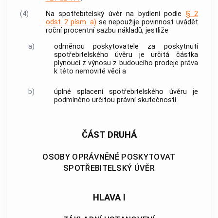
(4)
Na
spotřebitelský úvěr
na bydlení podle
§ 2
odst. 2 písm. a)
se nepoužije povinnost uvádět
roční procentní sazbu nákladů
, jestliže
a)
odměnou
poskytovatele
za poskytnutí
spotřebitelského úvěru
je určitá částka
plynoucí z výnosu z budoucího prodeje práva
k této nemovité věci a
b)
úplné splacení
spotřebitelského úvěru
je
podmíněno určitou právní skutečností.
ČÁST DRUHÁ
OSOBY OPRÁVNĚNÉ POSKYTOVAT
SPOTŘEBITELSKÝ ÚVĚR
HLAVA I