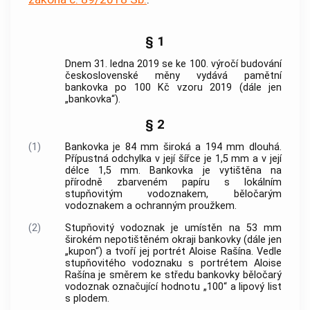
§ 1
Dnem 31. ledna 2019 se ke 100. výročí budování
československé měny vydává pamětní
bankovka po 100 Kč vzoru 2019 (dále jen
„bankovka“).
§ 2
(1)
Bankovka je 84 mm široká a 194 mm dlouhá.
Přípustná odchylka v její šířce je 1,5 mm a v její
délce 1,5 mm. Bankovka je vytištěna na
přírodně zbarveném papíru s lokálním
stupňovitým vodoznakem, běločarým
vodoznakem a ochranným proužkem.
(2)
Stupňovitý vodoznak je umístěn na 53 mm
širokém nepotištěném okraji bankovky (dále jen
„kupon“) a tvoří jej portrét Aloise Rašína. Vedle
stupňovitého vodoznaku s portrétem Aloise
Rašína je směrem ke středu bankovky běločarý
vodoznak označující hodnotu „100“ a lipový list
s plodem.