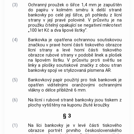
(3)
Ochranný proužek o šířce 1,4 mm je zapuštěn
do papíru v kolmém směru k delší straně
bankovky po celé její šířce, při pohledu z lícní
strany v její pravé polovině. V průsvitu je na
proužku čitelný opakující se negativní mikrotext
„100 let Kč a dva lipové lístky“.
(4)
Bankovka je opatřena ochrannou soutiskovou
značkou v pravé horní části tiskového obrazce
lícní strany a levé horní části tiskového
obrazce rubové strany v podobě linek a plošek
na lipovém lístku. V průsvitu proti světlu se
linky a plošky soutiskové značky z obou stran
bankovky spojí ve stylizovaná písmena AR.
(5)
Bankovkový papír použitý pro tisk bankovek je
opatřen viditelnými oranžovými ochrannými
vlákny o délce přibližně 6 mm.
(6)
Na lícní i rubové straně bankovky jsou tiskem z
plochy vytištěny na kuponu žluté kroužky.
§ 3
(1)
Na líci bankovky je v levé části tiskového
obrazce portrét prvního československého