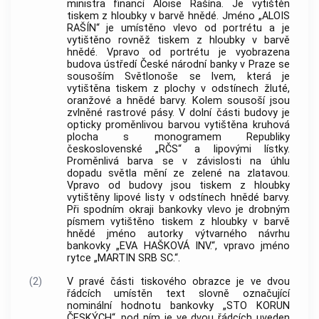
ministra financí Aloise Rašína. Je vytištěn
tiskem z hloubky v barvě hnědé. Jméno „ALOIS
RAŠÍN“ je umístěno vlevo od portrétu a je
vytištěno rovněž tiskem z hloubky v barvě
hnědé. Vpravo od portrétu je vyobrazena
budova ústředí
České národní banky
v Praze se
sousoším Světlonoše se lvem, která je
vytištěna tiskem z plochy v odstínech žluté,
oranžové a hnědé barvy. Kolem sousoší jsou
zvlněné rastrové pásy. V dolní části budovy je
opticky proměnlivou barvou vytištěna kruhová
plocha s monogramem Republiky
československé „RČS“ a lipovými lístky.
Proměnlivá barva se v závislosti na úhlu
dopadu světla mění ze zelené na zlatavou.
Vpravo od budovy jsou tiskem z hloubky
vytištěny lipové listy v odstínech hnědé barvy.
Při spodním okraji bankovky vlevo je drobným
písmem vytištěno tiskem z hloubky v barvě
hnědé jméno autorky výtvarného návrhu
bankovky „EVA HAŠKOVÁ INV.“, vpravo jméno
rytce „MARTIN SRB SC.“.
(2)
V pravé části tiskového obrazce je ve dvou
řádcích umístěn text slovně označující
nominální hodnotu bankovky „STO KORUN
ČESKÝCH“, pod ním je ve dvou řádcích uveden