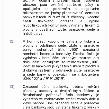
SC.“. Při dolním a pravém okraji tiskového
obrazce jsou zvlněné rastrové pásy s
opakujícím se pozitivním a negativním
mikrotextem se jmény představitelů centrální
banky
v letech 1919 až 2019. Všechny uvedené
části tiskového obrazce a výplně
hlubotiskových kontur jsou vytištěny tiskem z
plochy v odstínech žluté, oranžové, šedé a
hnědé barvy.
(2)
V horní části kuponu je vytištěno tiskem z
plochy v odstínech šedé, žluté a oranžové
barvy hodnotové číslo „100“ označující
nominální hodnotu bankovky. Plocha číslic je
vyplněna v horní části drobným rastrem a v
dolní části opakujícím se mikrotextem „100“.
Podtisk bankovky je vytištěn tiskem z plochy s
drobným rastrem v odstínech žluté, oranžové
a šedé barvy s opakujícím se mikrotextem
„ČNB 100“ a „1919“ „2019“.
(3)
Označení série bankovky dvěma velkými
písmeny abecedy a dvojmístným číslem a
šestimístné pořadové číslo bankovky je
vytištěno ve vodorovném směru vpravo dole a
vlevo nahoře. Obě označení série a pořadová
čísla bankovky jsou vytištěna tiskem z výšky v