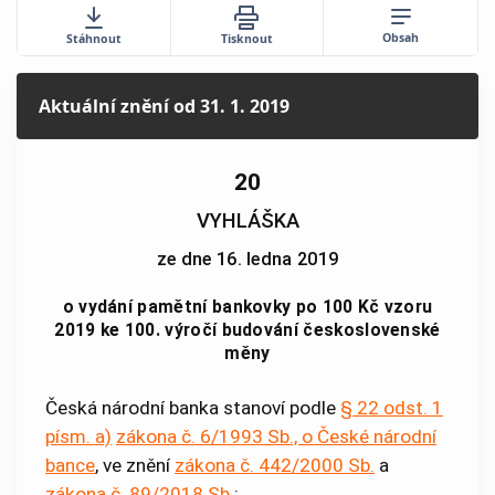
Obsah
Stáhnout
Tisknout
Aktuální znění
od 31. 1. 2019
20
VYHLÁŠKA
ze dne 16. ledna 2019
o vydání pamětní bankovky po 100 Kč vzoru
2019 ke 100. výročí budování československé
měny
Česká národní banka stanoví podle
§ 22 odst. 1
písm. a)
zákona č. 6/1993 Sb., o České národní
bance
, ve znění
zákona č. 442/2000 Sb.
a
zákona č. 89/2018 Sb.
: