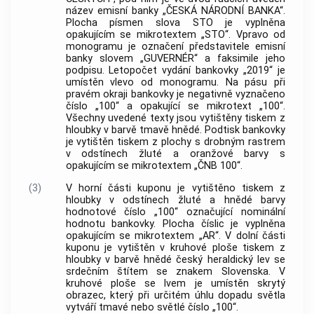
název emisní
banky
„
ČESKÁ NÁRODNÍ BANKA
“.
Plocha písmen slova STO je vyplněna
opakujícím se mikrotextem „STO“. Vpravo od
monogramu je označení představitele emisní
banky
slovem „GUVERNÉR“ a faksimile jeho
podpisu. Letopočet vydání bankovky „2019“ je
umístěn vlevo od monogramu. Na pásu při
pravém okraji bankovky je negativně vyznačeno
číslo „100“ a opakující se mikrotext „100“.
Všechny uvedené texty jsou vytištěny tiskem z
hloubky v barvě tmavě hnědé. Podtisk bankovky
je vytištěn tiskem z plochy s drobným rastrem
v odstínech žluté a oranžové barvy s
opakujícím se mikrotextem „ČNB 100“.
(3)
V horní části kuponu je vytištěno tiskem z
hloubky v odstínech žluté a hnědé barvy
hodnotové číslo „100“ označující nominální
hodnotu bankovky. Plocha číslic je vyplněna
opakujícím se mikrotextem „AR“. V dolní části
kuponu je vytištěn v kruhové ploše tiskem z
hloubky v barvě hnědé český heraldický lev se
srdečním štítem se znakem Slovenska. V
kruhové ploše se lvem je umístěn skrytý
obrazec, který při určitém úhlu dopadu světla
vytváří tmavé nebo světlé číslo „100“.