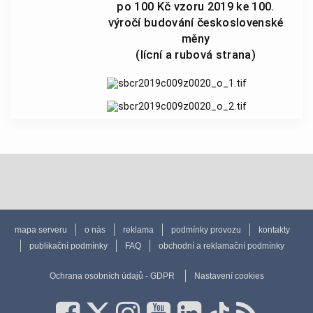
po 100 Kč vzoru 2019 ke 100.
výročí budování československé
měny
(lícní a rubová strana)
mapa serveru
o nás
reklama
podmínky provozu
kontakty
publikační podmínky
FAQ
obchodní a reklamační podmínky
Ochrana osobních údajů - GDPR
Nastavení cookies