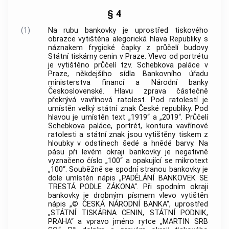
§ 4
(1)
Na rubu bankovky je uprostřed tiskového
obrazce vytištěna alegorická hlava Republiky s
náznakem frygické čapky z průčelí budovy
Státní tiskárny cenin v Praze. Vlevo od portrétu
je vytištěno průčelí tzv. Schebkova paláce v
Praze, někdejšího sídla Bankovního úřadu
ministerstva financí a Národní
banky
Československé. Hlavu zprava částečně
překrývá vavřínová ratolest. Pod ratolestí je
umístěn velký státní znak České republiky. Pod
hlavou je umístěn text „1919“ a „2019“. Průčelí
Schebkova paláce, portrét, kontura vavřínové
ratolesti a státní znak jsou vytištěny tiskem z
hloubky v odstínech šedé a hnědé barvy. Na
pásu při levém okraji bankovky je negativně
vyznačeno číslo „100“ a opakující se mikrotext
„100“. Souběžně se spodní stranou bankovky je
dole umístěn nápis „PADĚLÁNÍ BANKOVEK SE
TRESTÁ PODLE ZÁKONA“. Při spodním okraji
bankovky je drobným písmem vlevo vytištěn
nápis „©
ČESKÁ NÁRODNÍ BANKA
“, uprostřed
„STÁTNÍ TISKÁRNA CENIN, STÁTNÍ PODNIK,
PRAHA“ a vpravo jméno rytce „MARTIN SRB