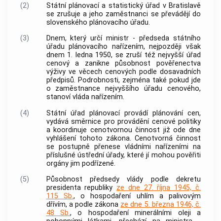
(2)
Státní plánovací a statistický úřad v Bratislavě
se zrušuje a jeho zaměstnanci se převádějí do
slovenského plánovacího úřadu.
(3)
Dnem, který určí ministr - předseda státního
úřadu plánovacího nařízením, nejpozději však
dnem 1. ledna 1950, se zruší též nejvyšší úřad
cenový a zanikne působnost pověřenectva
výživy ve věcech cenových podle dosavadních
předpisů. Podrobnosti, zejména také pokud jde
o zaměstnance nejvyššího úřadu cenového,
stanoví vláda nařízením.
(4)
Státní úřad plánovací provádí plánování cen,
vydává směrnice pro provádění cenové politiky
a koordinuje cenotvornou činnost již ode dne
vyhlášení tohoto zákona. Cenotvorná činnost
se postupně přenese vládními nařízeními na
příslušné ústřední úřady, které jí mohou pověřiti
orgány jim podřízené.
(5)
Působnost předsedy vlády podle dekretu
presidenta republiky
ze dne 27. října 1945, č.
115 Sb.
, o hospodaření uhlím a palivovým
dřívím, a podle zákona
ze dne 5. března 1946, č.
48 Sb.
, o hospodaření minerálními oleji a