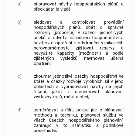
a)
připravovat návrhy hospodářských plánů a
předkládat je vládě;
b)
sledovat a kontrolovat provádění
hospodářských plánů, dbát o správné
rozměry (proporce) v rozvoji jednotlivých
úseků a odvětví národního hospodářství a
navrhovat opatření k odstranění vznikajících
nerovnoměrností, zjišťovat reservy a
nevyužité kapacity (možnosti) a podle
zjištěných výsledků navrhovat účelná
opatření;
c)
zkoumat jednotlivé otázky hospodářství ve
státě a otázky rozvoje výrobních sil v jeho
oblastech a vypracovávat návrhy na jejich
řešení, jakož i usměrňovat plánování
výstavby krajů, měst a obcí;
d)
usměrňovat a řídit, pokud jde o plánovací
methodu a techniku, plánovací službu ve
všech úsecích hospodářského plánování,
zahrnujíc v to statistiku a podnikové
početnictví;