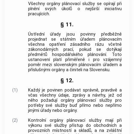
Všechny orgány plánovací služby se opírají při
plnění svých úkolů o nejširší iniciativu
pracujících.
§ 11.
Ústřední úřady jsou povinny předběžně
projednat se státním úřadem plánovacím
všechna opatření zásadního rázu včetně
zákonodárných prací, pokud se dotýkají
předmětů hospodářského plánování. Toto
ustanovení platí přiměřeně i pro vzájemný
poměr mezi slovenským plánovacím úřadem a
příslušnými orgány a činiteli na Slovensku.
§ 12.
(1)
Každý je povinen podávat správně, pravdivě a
včas všechny údaje, zprávy a návrhy, jež od
něho požadují orgány plánovací služby pro
potřeby své služby buď přímo nebo nepřímo
jinými úřady nebo orgány.
(2)
Kontrolní orgány plánovací služby mají při
výkonu své služby přístup do obchodních a
provozních místností a skladů, a na zvláštní