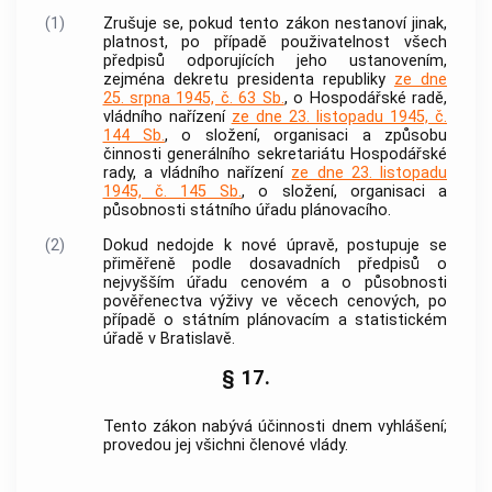
(1)
Zrušuje se, pokud tento zákon nestanoví jinak,
platnost, po případě použivatelnost všech
předpisů odporujících jeho ustanovením,
zejména dekretu presidenta republiky
ze dne
25. srpna 1945, č. 63 Sb.
, o Hospodářské radě,
vládního nařízení
ze dne 23. listopadu 1945, č.
144 Sb.
, o složení, organisaci a způsobu
činnosti generálního sekretariátu Hospodářské
rady, a vládního nařízení
ze dne 23. listopadu
1945, č. 145 Sb.
, o složení, organisaci a
působnosti státního úřadu plánovacího.
(2)
Dokud nedojde k nové úpravě, postupuje se
přiměřeně podle dosavadních předpisů o
nejvyšším úřadu cenovém a o působnosti
pověřenectva výživy ve věcech cenových, po
případě o státním plánovacím a statistickém
úřadě v Bratislavě.
§ 17.
Tento zákon nabývá účinnosti dnem vyhlášení;
provedou jej všichni členové vlády.