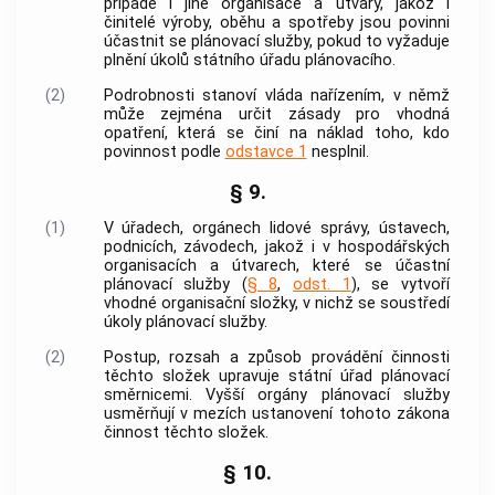
případě i jiné organisace a útvary, jakož i
činitelé výroby, oběhu a spotřeby jsou povinni
účastnit se plánovací služby, pokud to vyžaduje
plnění úkolů státního úřadu plánovacího.
(2)
Podrobnosti stanoví vláda nařízením, v němž
může zejména určit zásady pro vhodná
opatření, která se činí na náklad toho, kdo
povinnost podle
odstavce 1
nesplnil.
§ 9.
(1)
V úřadech, orgánech lidové správy, ústavech,
podnicích, závodech, jakož i v hospodářských
organisacích a útvarech, které se účastní
plánovací služby (
§ 8
,
odst. 1
), se vytvoří
vhodné organisační složky, v nichž se soustředí
úkoly plánovací služby.
(2)
Postup, rozsah a způsob provádění činnosti
těchto složek upravuje státní úřad plánovací
směrnicemi. Vyšší orgány plánovací služby
usměrňují v mezích ustanovení tohoto zákona
činnost těchto složek.
§ 10.