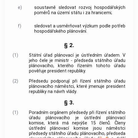
e)
soustavně sledovat rozvoj hospodářských
poměrů na území státu i za hranicemi;
f)
sledovat a usměrňovat výzkum podle potřeb
hospodářského plánování.
§ 2.
(1)
Státní úřad plánovací je ústředním úřadem. V
jeho čele je ministr - předseda státního úřadu
plánovacího, kterého řízením tohoto úřadu
pověřuje president republiky.
(2)
Předsedu podporují při řízení státního úřadu
plánovacího náměstci, které jmenuje president
republiky na návrh vlády.
§ 3.
(1)
Poradním orgánem předsedy při řízení státního
úřadu plánovacího je ústřední plánovací
komise, která má nejvýše 15 členů. Členy
ústřední plánovací komise jsou náměstci
předsedy státního úřadu plánovacího, předseda