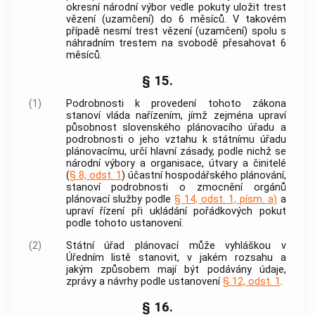
okresní národní výbor vedle pokuty uložit trest
vězení (uzamčení) do 6 měsíců. V takovém
případě nesmí trest vězení (uzamčení) spolu s
náhradním trestem na svobodě přesahovat 6
měsíců.
§ 15.
(1)
Podrobnosti k provedení tohoto zákona
stanoví vláda nařízením, jímž zejména upraví
působnost slovenského plánovacího úřadu a
podrobnosti o jeho vztahu k státnímu úřadu
plánovacímu, určí hlavní zásady, podle nichž se
národní výbory a organisace, útvary a činitelé
(
§ 8, odst. 1
) účastní hospodářského plánování,
stanoví podrobnosti o zmocnění orgánů
plánovací služby podle
§ 14, odst. 1, písm. a)
a
upraví řízení při ukládání pořádkových pokut
podle tohoto ustanovení.
(2)
Státní úřad plánovací může vyhláškou v
Úředním listě stanovit, v jakém rozsahu a
jakým způsobem mají být podávány údaje,
zprávy a návrhy podle ustanovení
§ 12, odst. 1
.
§ 16.