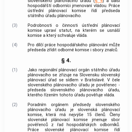
slovenského plánovacího úřadu (
§ 4
) a další
hospodářští odborníci jmenovaní vládou. Práce
ústřední plánovací komise řídí předseda
státního úřadu plánovacího.
(3)
Podrobnosti o činnosti ústřední plánovací
komise upraví statut, na kterém se usnáší
komise a který schvaluje vláda.
(4)
Pro dílčí práce hospodářského plánování může
předseda zřídit odborné komise i sbory znalců.
§ 4.
(1)
Jako regionální plánovací orgán státního úřadu
plánovacího se zřizuje na Slovensku slovenský
plánovací úřad se sídlem v Bratislavě. V čele
slovenského plánovacího úřadu je pověřenec -
předseda slovenského plánovacího úřadu,
kterého řízením tohoto úřadu pověřuje vláda.
(2)
Poradním orgánem předsedy slovenského
plánovacího úřadu je slovenská plánovací
komise, která má nejvýše 15 členů. Členy
slovenské plánovací komise jmenuje sbor
pověřenců z řad hospodářských odborníků.
Práce slovenské plánovací komise řídí