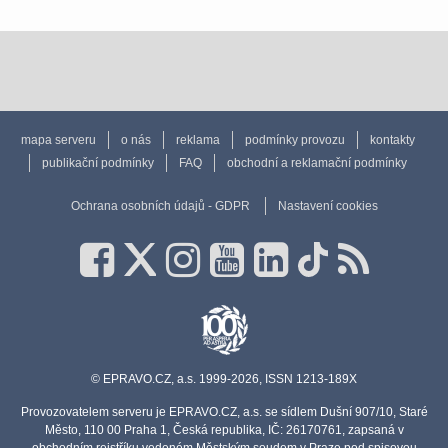
mapa serveru
o nás
reklama
podmínky provozu
kontakty
publikační podmínky
FAQ
obchodní a reklamační podmínky
Ochrana osobních údajů - GDPR
Nastavení cookies
© EPRAVO.CZ, a.s. 1999-2026, ISSN 1213-189X
Provozovatelem serveru je EPRAVO.CZ, a.s. se sídlem Dušní 907/10, Staré
Město, 110 00 Praha 1, Česká republika, IČ: 26170761, zapsaná v
obchodním rejstříku vedeném Městským soudem v Praze pod spisovou