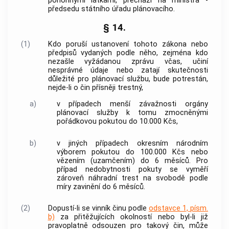
pohonnými látkami, přechází na ministra -
předsedu státního úřadu plánovacího.
§ 14.
(1)
Kdo poruší ustanovení tohoto zákona nebo
předpisů vydaných podle něho, zejména kdo
nezašle vyžádanou zprávu včas, učiní
nesprávné údaje nebo zatají skutečnosti
důležité pro plánovací službu, bude potrestán,
nejde-li o čin přísněji trestný,
a)
v případech menší závažnosti orgány
plánovací služby k tomu zmocněnými
pořádkovou pokutou do 10.000 Kčs,
b)
v jiných případech okresním národním
výborem pokutou do 100.000 Kčs nebo
vězením (uzamčením) do 6 měsíců. Pro
případ nedobytnosti pokuty se vyměří
zároveň náhradní trest na svobodě podle
míry zavinění do 6 měsíců.
(2)
Dopustí-li se vinník činu podle
odstavce 1, písm.
b)
za přitěžujících okolností nebo byl-li již
pravoplatně odsouzen pro takový čin, může