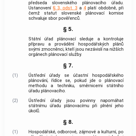
předseda slovenského plánovacího úřadu.
Ustanovení
§ 3, odst. 3
a
4
platí obdobně, při
čemž statut slovenské plánovací komise
schvaluje sbor pověřenců.
§ 5.
Státní úřad plánovací sleduje a kontroluje
přípravu a provádění hospodářských plánů
svými zmocněnci, kteří jsou nezávislí na nižších
orgánech plánovací služby.
§ 7.
(1)
Ústřední úřady se účastní hospodářského
plánování, řídíce se, pokud jde o plánovací
methodu a techniku, směrnicemi státního
úřadu plánovacího.
(2)
Ústřední úřady jsou povinny napomáhat
státnímu úřadu plánovacímu při plnění jeho
úkolů.
§ 8.
(1)
Hospodářské, odborové, zájmové a kulturní, po