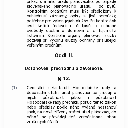
příkaz státního úřadu plánovacího, po případě
slovenského plánovacího úřadu, i do bytů.
Kontrolním orgánům musí být předloženy k
nahlédnutí záznamy, opisy a jiné pomůcky,
potřebné pro výkon jejich služby. Při kontrolách
jest šetřiti ústavních předpisů o ochraně
svobody osobní a domovní a o tajemství
listovním. Kontrolní orgány plánovací služby
požívají při výkonu služby ochrany příslušející
veřejným orgánům.
Oddíl II.
Ustanovení přechodná a závěrečná.
§ 13.
(1)
Generální sekretariát Hospodářské rady a
dosavadní státní úřad plánovací se zrušují a
jejich působnost, jakož i působnost
Hospodářské rady přechází, pokud tento zákon
nebo předpisy podle něho vydané nestanoví
jinak, na nově zřízený státní úřad plánovací, do
něhož se převádějí též zaměstnanci obou
zrušených úřadů.