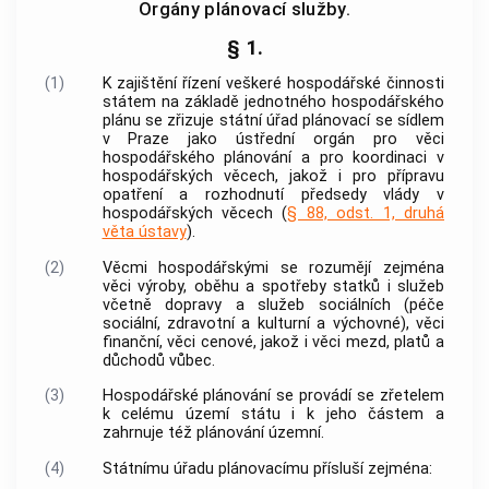
Orgány plánovací služby.
§ 1.
(1)
K zajištění řízení veškeré hospodářské činnosti
státem na základě jednotného hospodářského
plánu se zřizuje státní úřad plánovací se sídlem
v Praze jako ústřední orgán pro věci
hospodářského plánování a pro koordinaci v
hospodářských věcech, jakož i pro přípravu
opatření a rozhodnutí předsedy vlády v
hospodářských věcech (
§ 88, odst. 1, druhá
věta ústavy
).
(2)
Věcmi hospodářskými
se rozumějí zejména
věci výroby, oběhu a spotřeby statků i služeb
včetně dopravy a služeb sociálních (péče
sociální, zdravotní a kulturní a výchovné), věci
finanční, věci cenové, jakož i věci mezd, platů a
důchodů vůbec.
(3)
Hospodářské plánování se provádí se zřetelem
k celému území státu i k jeho částem a
zahrnuje též plánování územní.
(4)
Státnímu úřadu plánovacímu přísluší zejména: