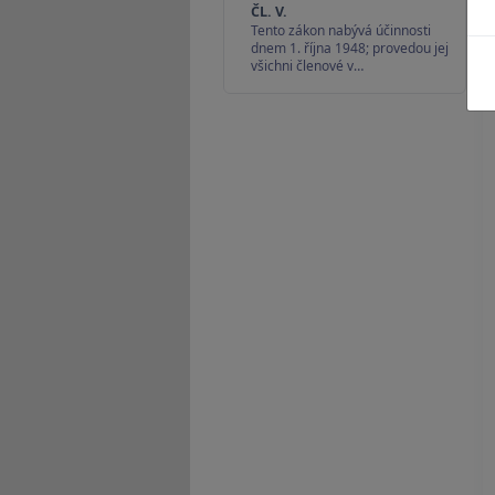
ČL. V.
Tento zákon nabývá účinnosti
dnem 1. října 1948; provedou jej
všichni členové v…