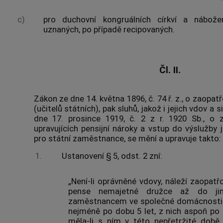
c)
pro duchovní kongruálních církví a nábož
uznaných, po případě recipovaných.
Čl. II.
Zákon ze dne 14. května 1896, č. 74 ř. z., o zaopatř
(učitelů státních), pak sluhů, jakož i jejich vdov a s
dne 17. prosince 1919, č. 2 z r. 1920 Sb., o
upravujících pensijní nároky a vstup do výslužby
pro státní zaměstnance, se mění a upravuje takto:
1.
Ustanovení § 5, odst. 2 zní:
„Není-li oprávněné vdovy, náleží zaopatř
pense nemajetné družce až do jiné
zaměstnancem ve společné domácnosti a
nejméně po dobu 5 let, z nich aspoň po 2
měla-li s ním v této nepřetržité době