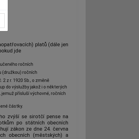
opatřovacích) platů (dále jen
 pokud jde
oučeného ročních
8.400 Kčs,
u (družkou) ročních
12.600 Kčs,
. 2 z r. 1920 Sb., o změně
6.000 Kčs,
up do výslužby jakož i o některých
jemuž přísluší výchovné, ročních
dené částky.
o zvýší se sirotčí pense na
otkům po státních obecních
hují zákon ze dne 24. června
ích obecních (městských) a