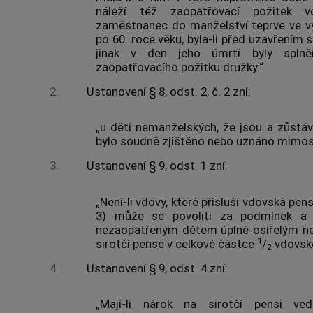
náleží též zaopatřovací požitek v
zaměstnanec do manželství teprve ve vý
po 60. roce věku, byla-li před uzavřením 
jinak v den jeho úmrtí byly splně
zaopatřovacího požitku družky.“
2.
Ustanovení § 8, odst. 2, č. 2 zní:
„u dětí nemanželských, že jsou a zůstáv
bylo soudně zjištěno nebo uznáno mimo
3.
Ustanovení § 9, odst. 1 zní:
„Není-li vdovy, které přísluší vdovská pens
3) může se povoliti za podmínek a
nezaopatřeným dětem úplně osiřelým n
1
sirotčí pense v celkové částce
/
vdovské
2
4.
Ustanovení § 9, odst. 4 zní:
„Mají-li nárok na sirotčí pensi ve