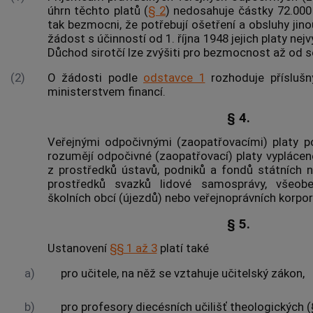
úhrn těchto platů (
§ 2
) nedosahuje částky 72.000 
tak bezmocni, že potřebují ošetření a obsluhy jinou
žádost s účinností od 1. října 1948 jejich platy ne
Důchod sirotčí lze zvýšiti pro bezmocnost až od 
(2)
O žádosti podle
odstavce 1
rozhoduje příslušn
ministerstvem financí.
§ 4.
Veřejnými odpočivnými (zaopatřovacími) platy 
rozumějí odpočivné (zaopatřovací) platy vyplácen
z prostředků ústavů, podniků a fondů státních 
prostředků svazků lidové samosprávy, všeobe
školních obcí (újezdů) nebo veřejnoprávních korpor
§ 5.
Ustanovení
§§ 1 až 3
platí také
a)
pro učitele, na něž se vztahuje učitelský zákon,
b)
pro profesory diecésních učilišť theologických 