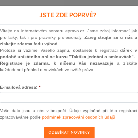
JSTE ZDE POPRVÉ?
Vyhlášené znění
od 12. 3. 1949
Vítejte na internetovém serveru epravo.cz. Jsme zdroj informací jak
pro laiky, tak i pro právníky profesionály.
Zaregistrujte se u nás a
62.
získejte zdarma řadu výhod.
Protože si vážíme Vašeho zájmu, dostanete k registraci
dárek v
ZÁKON
podobě unikátního online kurzu "Taktika jednání o smlouvách".
Registrace je zdarma, k ničemu Vás nezavazuje
a získáte
ze dne 23. února 1949
každodenní přehled o novinkách ve světě práva.
o minimálních veřejných odpočivných (zaopatřov
E-mailová adresa:
*
některých ustanovení, upravujících pensijní nár
jakož i o některých výhodách pro stát
Vaše data jsou u nás v bezpečí. Údaje vyplněné při této registraci
Národní shromáždění republiky Československé
zpracováváme podle
podmínek zpracování osobních údajů
zákoně: