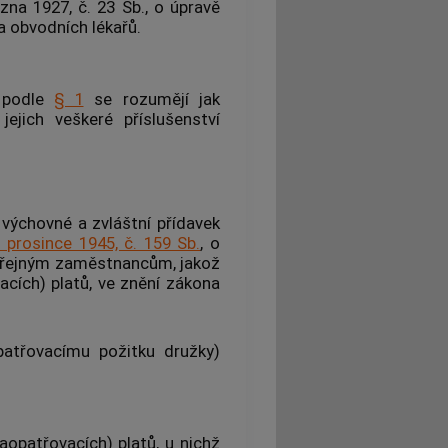
zna 1927, č. 23 Sb., o úpravě
 obvodních lékařů.
y podle
§ 1
se rozumějí jak
jejich veškeré příslušenství
výchovné a zvláštní přídavek
 prosince 1945, č. 159 Sb.
, o
veřejným zaměstnancům, jakož
acích) platů, ve znění zákona
patřovacímu požitku družky)
opatřovacích) platů, u nichž