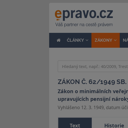
ČLÁNKY
ZÁKONY
N
ZÁKON Č. 62/1949 SB.
Zákon o minimálních veřej
upravujících pensijní nárok
Vyhlášeno 12. 3. 1949, datum účin
Text
Historie