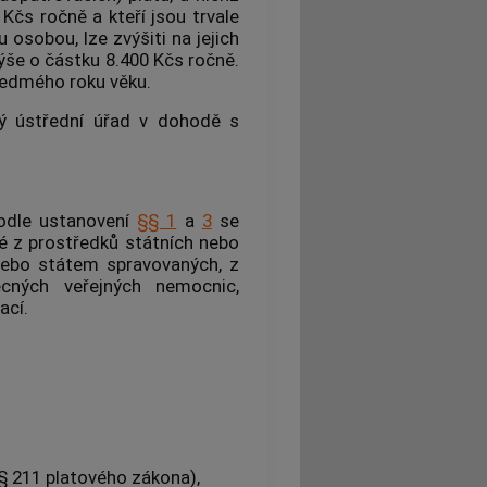
Kčs ročně a kteří jsou trvale
 osobou, lze zvýšiti na jejich
jvýše o částku 8.400 Kčs ročně.
sedmého roku věku.
ý ústřední úřad v dohodě s
podle ustanovení
§§ 1
a
3
se
é z prostředků státních nebo
nebo státem spravovaných, z
cných veřejných nemocnic,
ací.
(§ 211 platového zákona),