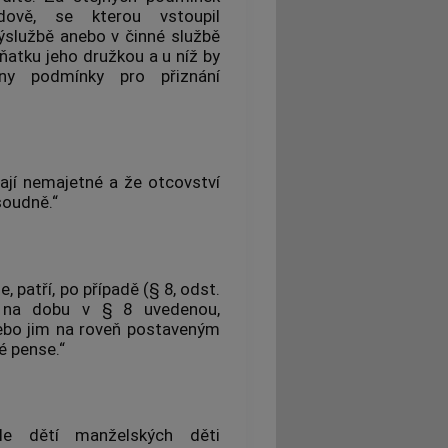
dově, se kterou vstoupil
službě anebo v činné službě
sňatku jeho družkou a u níž by
ny podmínky pro přiznání
ají nemajetné a že otcovství
soudně.“
e, patří, po případě (§ 8, odst.
 na dobu v § 8 uvedenou,
ebo jim na roveň postaveným
 pense.“
dle dětí manželských děti