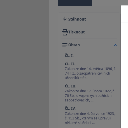
Stáhnout
Tisknout
Obsah
ČL. I.
ČL. II.
Zákon ze dne 14. května 1896, č.
74 ř. z., o zaopatření civilních
úředníků stát…
ČL. III.
Zákon ze dne 17. února 1922, č.
76 Sb., o vojenských požitcích
zaopatřovacích, …
ČL. IV.
Zákon ze dne 4. července 1923,
č. 153 Sb., kterým se upravují
některé služební …