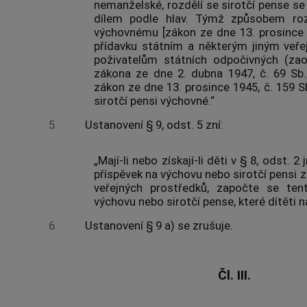
nemanželské, rozdělí se sirotčí pense s
dílem podle hlav. Týmž způsobem rozd
výchovnému [zákon ze dne 13. prosince 1
přídavku státním a některým jiným veř
poživatelům státních odpočivných (zaop
zákona ze dne 2. dubna 1947, č. 69 Sb.
zákon ze dne 13. prosince 1945, č. 159 Sb.
sirotčí pensi výchovné.“
5.
Ustanovení § 9, odst. 5 zní:
„Mají-li nebo získají-li děti v § 8, odst. 
příspěvek na výchovu nebo sirotčí pensi z
veřejných prostředků, započte se ten
výchovu nebo sirotčí pense, které dítěti 
6.
Ustanovení § 9 a) se zrušuje.
Čl. III.