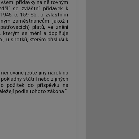
e všemi přídavky na ně rovným
ělí se zvláštní přídavek k
945, č. 159 Sb., o zvláštním
ejným zaměstnancům, jakož i
atřovacích) platů, ve znění
, kterým se mění a doplňuje
] u sirotků, kterým přísluší k
2 jmenované ještě jiný nárok na
 pokladny státní nebo z jiných
to požitek do příspěvku na
náležejí podle tohoto zákona.“