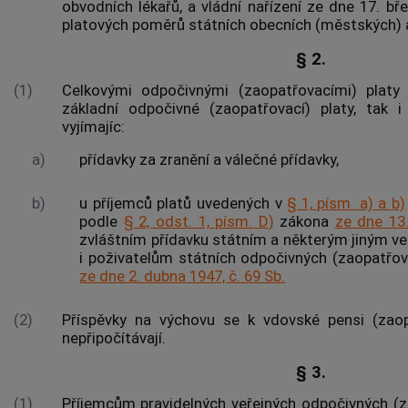
obvodních lékařů, a vládní nařízení ze dne 17. bře
platových poměrů státních obecních (městských) a
§ 2.
(1)
Celkovými odpočivnými (zaopatřovacími) plat
základní odpočivné (zaopatřovací) platy, tak i 
vyjímajíc:
a)
přídavky za zranění a válečné přídavky,
b)
u příjemců platů uvedených v
§ 1, písm. a) a b)
podle
§ 2, odst. 1, písm. D)
zákona
ze dne 13.
zvláštním přídavku státním a některým jiným 
i poživatelům státních odpočivných (zaopatřov
ze dne 2. dubna 1947, č. 69 Sb.
(2)
Příspěvky na výchovu se k vdovské pensi (zao
nepřipočítávají.
§ 3.
(1)
Příjemcům pravidelných veřejných odpočivných (za