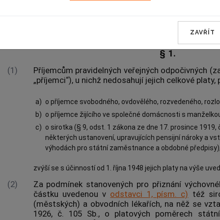
Čl. I.
ZAVŘÍT
§ 1.
(1)
Příjemcům pravidelných veřejných odpočivných (za
„příjemci“), u nichž nedosahují jejich celkové platy,
a)
o příjemce svobodného, ovdovělého, rozvedeného, rozl
b)
o příjemce žijícího ve společné domácnosti s manželko
c)
o sirotka (§ 9, odst. 1 zákona ze dne 17. prosince 1919, č
některých ustanovení, upravujících pensijní nároky a vst
výhodách pro státní zaměstnance a obdobné předpisy), 
zvýší se s účinností od 1. října 1948 jejich platy na výše uve
(2)
Za podmínek stanovených pro přiznání výchovnéh
částku uvedenou v
odstavci 1, písm. c)
též sir
(městských) a obvodních lékařích, na něž se vzta
1926, č. 105 Sb., o platových poměrech státn