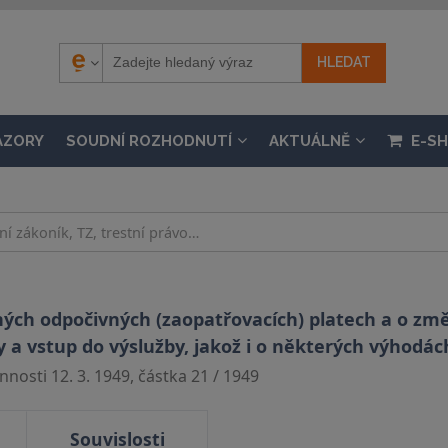
ÁZORY
SOUDNÍ ROZHODNUTÍ
AKTUÁLNĚ
E-S
ných odpočivných (zaopatřovacích) platech a o zm
y a vstup do výslužby, jakož i o některých výhodá
nosti 12. 3. 1949, částka 21 / 1949
Souvislosti