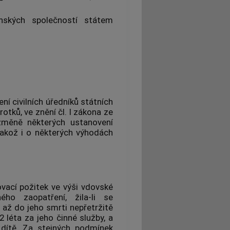
enských společností státem
ení civilních úředníků státních
irotků, ve znění čl. I zákona ze
 změně některých ustanovení
 jakož i o některých výhodách
ovací požitek ve výši vdovské
ho zaopatření, žila-li se
ž do jeho smrti nepřetržitě
 léta za jeho činné služby, a
 dítě. Za stejných podmínek