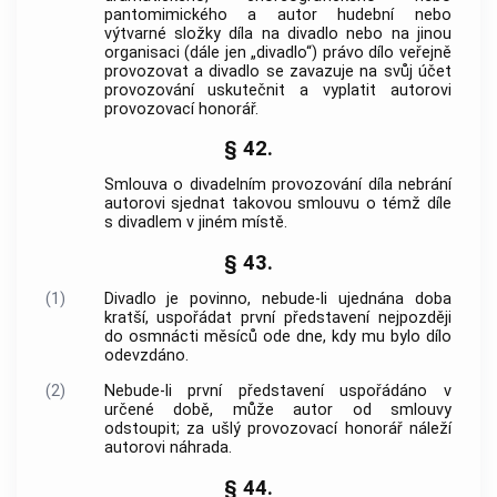
pantomimického a autor hudební nebo
výtvarné složky díla na divadlo nebo na jinou
organisaci (dále jen „divadlo“) právo dílo veřejně
provozovat a divadlo se zavazuje na svůj účet
provozování uskutečnit a vyplatit autorovi
provozovací honorář.
§ 42.
Smlouva o divadelním provozování díla nebrání
autorovi sjednat takovou smlouvu o témž díle
s divadlem v jiném místě.
§ 43.
(1)
Divadlo je povinno, nebude-li ujednána doba
kratší, uspořádat první představení nejpozději
do osmnácti měsíců ode dne, kdy mu bylo dílo
odevzdáno.
(2)
Nebude-li první představení uspořádáno v
určené době, může autor od smlouvy
odstoupit; za ušlý provozovací honorář náleží
autorovi náhrada.
§ 44.