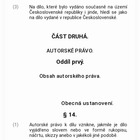
(3)
Na dílo, které bylo vydáno současně na území
Československé republiky i jinde, hledí se jako
na dílo vydané v republice Československé.
ČÁST DRUHÁ.
AUTORSKÉ PRÁVO.
Oddíl prvý.
Obsah autorského práva.
Obecná ustanovení.
§ 14.
(1)
Autorské právo k dílu vznikne, jakmile je dílo
vyjádřeno slovem nebo ve formě rukopisu,
náčrtu, skizzy anebo v jakékoli jiné podobě.