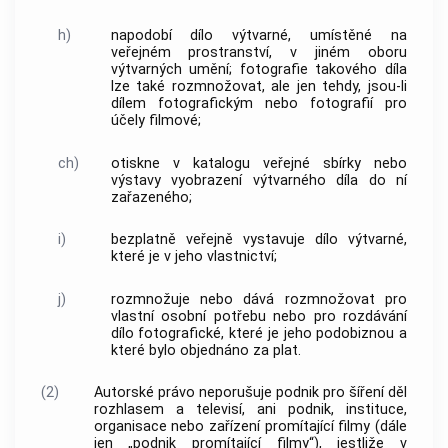
h)
napodobí dílo výtvarné, umístěné na
veřejném prostranství, v jiném oboru
výtvarných umění; fotografie takového díla
lze také rozmnožovat, ale jen tehdy, jsou-li
dílem fotografickým nebo fotografií pro
účely filmové;
ch)
otiskne v katalogu veřejné sbírky nebo
výstavy vyobrazení výtvarného díla do ní
zařazeného;
i)
bezplatně veřejně vystavuje dílo výtvarné,
které je v jeho vlastnictví;
j)
rozmnožuje nebo dává rozmnožovat pro
vlastní osobní potřebu nebo pro rozdávání
dílo fotografické, které je jeho podobiznou a
které bylo objednáno za plat.
(2)
Autorské právo neporušuje podnik pro šíření děl
rozhlasem a televisí, ani podnik, instituce,
organisace nebo zařízení promítající filmy (dále
jen „podnik promítající filmy“), jestliže v