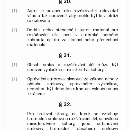
§ 30.
(1)
Autor je povinen dílo rozšiřovateli odevzdat
včas a tak upravené, aby mohlo být bez obtíží
rozšiřováno.
(2)
Dodá-li nebo přenechá-li autor materiál pro
rozšiřování díla, není v autorské odměně
zahrnuta úplata za dodání nebo přenechání
materiálu.
§ 31.
(1)
Obsah smluv o rozšiřování děl může být
upraven vyhláškami ministerstva kultury.
(2)
Oprávnění autorova, plynoucí ze zákona nebo z
obsahu smlouvy, upraveného vyhláškou,
nemohou být dohodou stran ani vyloučena ani
zkrácena.
§ 32.
Pro smluvní strany, na které se vztahuje
hromadná smlouva o rozšiřování děl, schválená
ministerstvem kultury, jsou ustanovení
smlouvy hromadné obsahem smlouvy