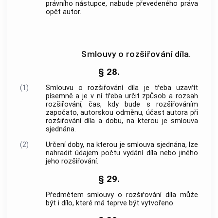
právního nástupce, nabude převedeného práva
opět autor.
Smlouvy o rozšiřování díla.
§ 28.
(1)
Smlouvu o rozšiřování díla je třeba uzavřít
písemně a je v ní třeba určit způsob a rozsah
rozšiřování, čas, kdy bude s rozšiřováním
započato, autorskou odměnu, účast autora při
rozšiřování díla a dobu, na kterou je smlouva
sjednána.
(2)
Určení doby, na kterou je smlouva sjednána, lze
nahradit údajem počtu vydání díla nebo jiného
jeho rozšiřování.
§ 29.
Předmětem smlouvy o rozšiřování díla může
být i dílo, které má teprve být vytvořeno.