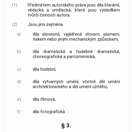
(1)
Předmětem autorského práva jsou díla literární,
vědecká a umělecká, která jsou výsledkem
tvůrčí činnosti autora.
(2)
Jsou jimi zejména
a)
díla slovesná, vyjádřená slovem, písmem,
tiskem nebo jiným mechanickým způsobem,
b)
díla dramatická a hudebně dramatická,
choreografická a pantomimická,
c)
díla hudební,
d)
díla výtvarných umění, včetně děl umění
architektonického a děl umění užitého,
e)
díla filmová,
f)
díla fotografická.
§ 3.