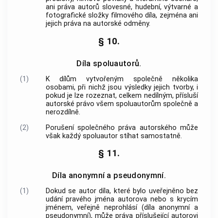
ani práva autorů slovesné, hudební, výtvarné a
fotografické složky filmového díla, zejména ani
jejich práva na autorské odměny.
§ 10.
Díla spoluautorů.
(1)
K dílům vytvořeným společně několika
osobami, při nichž jsou výsledky jejich tvorby, i
pokud je lze rozeznat, celkem nedílným, přísluší
autorské právo všem spoluautorům společně a
nerozdílně.
(2)
Porušení společného práva autorského může
však každý spoluautor stíhat samostatně.
§ 11.
Díla anonymní a pseudonymní.
(1)
Dokud se autor díla, které bylo uveřejněno bez
udání pravého jména autorova nebo s krycím
jménem, veřejně neprohlásí (díla anonymní a
pseudonymní), může práva příslušející autorovi