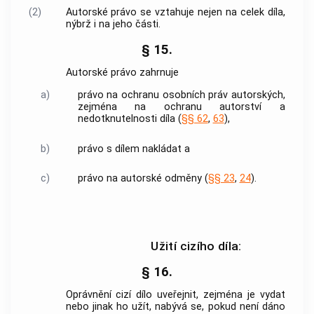
(2)
Autorské právo se vztahuje nejen na celek díla,
nýbrž i na jeho části.
§ 15.
Autorské právo zahrnuje
a)
právo na ochranu osobních práv autorských,
zejména na ochranu autorství a
nedotknutelnosti díla (
§§ 62
,
63
),
b)
právo s dílem nakládat a
c)
právo na autorské odměny (
§§ 23
,
24
).
Užití cizího díla:
§ 16.
Oprávnění cizí dílo uveřejnit, zejména je vydat
nebo jinak ho užít, nabývá se, pokud není dáno