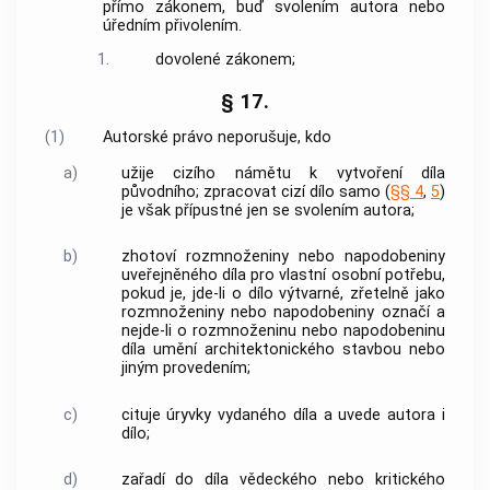
přímo zákonem, buď svolením autora nebo
úředním přivolením.
1.
dovolené zákonem;
§ 17.
(1)
Autorské právo neporušuje, kdo
a)
užije cizího námětu k vytvoření díla
původního; zpracovat cizí dílo samo (
§§ 4
,
5
)
je však přípustné jen se svolením autora;
b)
zhotoví rozmnoženiny nebo napodobeniny
uveřejněného díla pro vlastní osobní potřebu,
pokud je, jde-li o dílo výtvarné, zřetelně jako
rozmnoženiny nebo napodobeniny označí a
nejde-li o rozmnoženinu nebo napodobeninu
díla umění architektonického stavbou nebo
jiným provedením;
c)
cituje úryvky vydaného díla a uvede autora i
dílo;
d)
zařadí do díla vědeckého nebo kritického