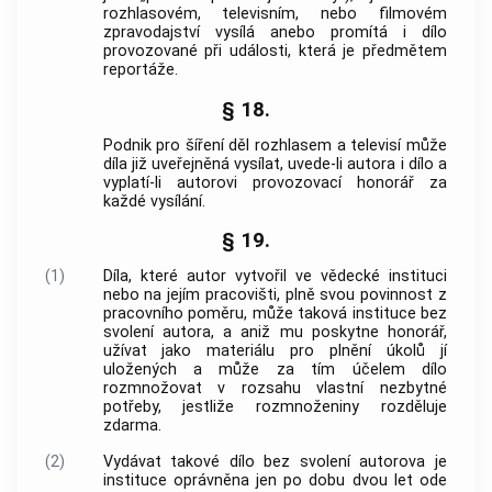
rozhlasovém, televisním, nebo filmovém
zpravodajství vysílá anebo promítá i dílo
provozované při události, která je předmětem
reportáže.
§ 18.
Podnik pro šíření děl rozhlasem a televisí může
díla již uveřejněná vysílat, uvede-li autora i dílo a
vyplatí-li autorovi provozovací honorář za
každé vysílání.
§ 19.
(1)
Díla, které autor vytvořil ve vědecké instituci
nebo na jejím pracovišti, plně svou povinnost z
pracovního poměru, může taková instituce bez
svolení autora, a aniž mu poskytne honorář,
užívat jako materiálu pro plnění úkolů jí
uložených a může za tím účelem dílo
rozmnožovat v rozsahu vlastní nezbytné
potřeby, jestliže rozmnoženiny rozděluje
zdarma.
(2)
Vydávat takové dílo bez svolení autorova je
instituce oprávněna jen po dobu dvou let ode