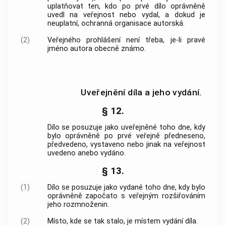
uplatňovat ten, kdo po prvé dílo oprávněně
uvedl na veřejnost nebo vydal, a dokud je
neuplatní, ochranná organisace autorská.
(2)
Veřejného prohlášení není třeba, je-li pravé
jméno autora obecně známo.
Uveřejnění díla a jeho vydání.
§ 12.
Dílo se posuzuje jako uveřejněné toho dne, kdy
bylo oprávněně po prvé veřejně předneseno,
předvedeno, vystaveno nebo jinak na veřejnost
uvedeno anebo vydáno.
§ 13.
(1)
Dílo se posuzuje jako vydané toho dne, kdy bylo
oprávněně započato s veřejným rozšiřováním
jeho rozmnoženin.
(2)
Místo, kde se tak stalo, je místem vydání díla.