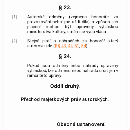
§ 23.
(1)
Autorské odměny (zejména honoráře za
provozování nebo jiné užití díla) a způsob jich
placení mohou být upraveny vyhláškou
ministerstva kultury; směrnice vydá vláda.
(2)
Stejně platí o náhradách za honorář, který
autorovi ujde (
§§ 43
,
44
,
51
,
54
).
§ 24.
Pokud jsou odměny nebo náhrady upraveny
vyhláškou, lze odměnu nebo náhradu určit jen v
rámci této úpravy.
Oddíl druhý.
Přechod majetkových práv autorských.
Obecná ustanovení.