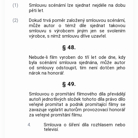
(1)
Smlouvu scénární lze sjednat nejdéle na dobu
pěti let.
(2)
Dokud trvá poměr založený smlouvou scénární,
může autor o témž díle sjednat takovou
smlouvu s výrobcem jiným jen se svolením
výrobce, s nímž smlouvu dříve uzavřel.
§ 48.
Nebude-li film vyroben do tří let ode dne, kdy
byla scénární smlouva sjednána, může autor
od smlouvy odstoupit; tím není dotčen jeho
nárok na honorář.
§ 49.
Smlouvou o promítání filmového díla převádějí
autoři jednotlivých složek tohoto díla právo dílo
veřejně promítat a podnik promítající filmy se
zavazuje vyplatit autorům provozovací honorář
za veřejné promítání filmu.
4.
Smlouva o šíření díla rozhlasem nebo
televisí.