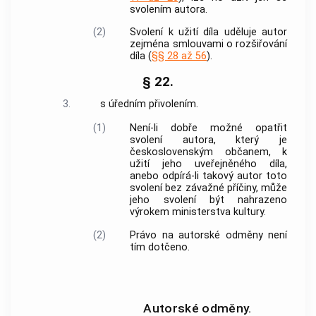
svolením autora.
(2)
Svolení k užití díla uděluje autor
zejména smlouvami o rozšiřování
díla (
§§ 28 až 56
).
§ 22.
3.
s úředním přivolením.
(1)
Není-li dobře možné opatřit
svolení autora, který je
československým občanem, k
užití jeho uveřejněného díla,
anebo odpírá-li takový autor toto
svolení bez závažné příčiny, může
jeho svolení být nahrazeno
výrokem ministerstva kultury.
(2)
Právo na autorské odměny není
tím dotčeno.
Autorské odměny.