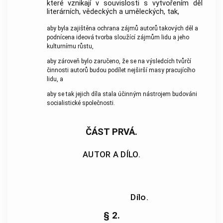
které vznikají v souvislosti s vytvořením děl
literárních, vědeckých a uměleckých, tak,
aby byla zajištěna ochrana zájmů autorů takových děl a
podnícena ideová tvorba sloužící zájmům lidu a jeho
kulturnímu růstu,
aby zároveň bylo zaručeno, že se na výsledcích tvůrčí
činnosti autorů budou podílet nejširší masy pracujícího
lidu, a
aby se tak jejich díla stala účinným nástrojem budováni
socialistické společnosti.
ČÁST PRVÁ.
AUTOR A DÍLO.
Dílo.
§ 2.