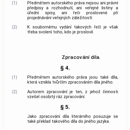
(1)
Předmětem autorského práva nejsou ani právní
předpisy a rozhodnutí, ani
veřejné listiny
a
úřední spisy, ani řeči proslovené při
projednávání veřejných záležitostí.
(2)
K soubornému vydání takových řečí je však
třeba svolení toho, kdo je proslovil.
Zpracování díla.
§ 4.
(1)
Předmětem autorského práva jsou také díla,
která vznikla tvůrčím zpracováním díla jiného.
(2)
Autorem zpracování je ten, z jehož činnosti
vzešel osobitý ráz zpracování.
§ 5.
Jako zpracování díla literárního posuzuje se
také překlad takového díla do jiného jazyka.