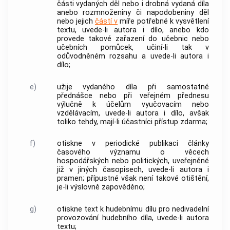
části vydaných děl nebo i drobná vydaná díla
anebo rozmnoženiny či napodobeniny děl
nebo jejich
částí v
míře potřebné k vysvětlení
textu, uvede-li autora i dílo, anebo kdo
provede takové zařazení do učebnic nebo
učebních pomůcek, učiní-li tak v
odůvodněném rozsahu a uvede-li autora i
dílo;
e)
užije vydaného díla při samostatné
přednášce nebo při veřejném přednesu
výlučně k účelům vyučovacím nebo
vzdělávacím, uvede-li autora i dílo, avšak
toliko tehdy, mají-li účastníci přístup zdarma;
f)
otiskne v periodické publikaci články
časového významu o věcech
hospodářských nebo politických, uveřejněné
již v jiných časopisech, uvede-li autora i
pramen; přípustné však není takové otištění,
je-li výslovně zapověděno;
g)
otiskne text k hudebnímu dílu pro nedivadelní
provozování hudebního díla, uvede-li autora
textu;