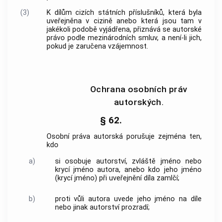
(3)
K dílům cizích státních příslušníků, která byla
uveřejněna v cizině anebo která jsou tam v
jakékoli podobě vyjádřena, přiznává se autorské
právo podle mezinárodních smluv, a není-li jich,
pokud je zaručena vzájemnost.
Ochrana osobních práv
autorských.
§ 62.
Osobní práva autorská porušuje zejména ten,
kdo
a)
si osobuje autorství, zvláště jméno nebo
krycí jméno autora, anebo kdo jeho jméno
(krycí jméno) při uveřejnění díla zamlčí;
b)
proti vůli autora uvede jeho jméno na díle
nebo jinak autorství prozradí;