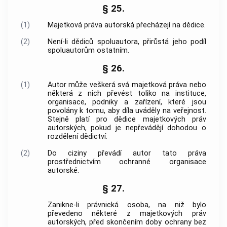
§ 25.
(1)
Majetková práva autorská přecházejí na dědice.
(2)
Není-li dědiců spoluautora, přirůstá jeho podíl
spoluautorům ostatním.
§ 26.
(1)
Autor může veškerá svá majetková práva nebo
některá z nich převést toliko na instituce,
organisace, podniky a zařízení, které jsou
povolány k tomu, aby díla uváděly na veřejnost.
Stejně platí pro dědice majetkových práv
autorských, pokud je nepřevádějí dohodou o
rozdělení dědictví.
(2)
Do ciziny převádí autor tato práva
prostřednictvím ochranné organisace
autorské.
§ 27.
Zanikne-li právnická osoba, na niž bylo
převedeno některé z majetkových práv
autorských, před skončením doby ochrany bez