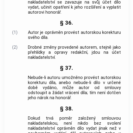
nakladatelství se zavazuje na svůj účet dílo
vydat, učinit opatření k jeho rozšíření a vyplatit
autorovi honorář.
§ 36.
(1)
Autor je oprávněn provést autorskou korekturu
svého díla.
(2)
Drobné změny provedené autorem, stejně jako
přehlídky a opravy redakční, jdou na účet
nakladatelství.
§ 37.
Nebude-li autoru umožněno provést autorskou
korekturu díla, anebo nebude-li dílo v určené
době vydáno, může autor od smlouvy
odstoupit a žádat vrácení díla; tím není dotčen
jeho nárok na honorář.
§ 38.
Dokud trvá poměr založený smlouvou
nakladatelskou, není nikdo bez svolení
nakladatelství oprávněn dílo vydat jinak než v