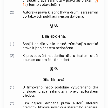
příslušejí práva zahrnutá v právu autorském (
§
15
) těmto vydavatelům.
(2)
Autorská práva k jednotlivým dílům, zařazeným
do takových publikací, nejsou dotčena.
§ 8.
Díla spojená.
(1)
Spojí-li se díla v dílo jediné, zůstávají autorská
práva k jeho částem nedotčena.
(2)
K provozování hudebního díla s textem stačí
souhlas autora části hudební.
§ 9.
Díla filmová.
(1)
U filmového nebo podobně vytvořeného díla
příslušejí práva zahrnutá v právu autorském
výrobci.
(2)
Tím nejsou dotčena práva autorů literární
předlohy, filmové povídky a literárního scénáře,