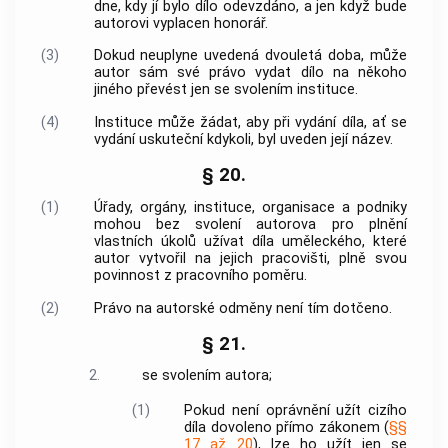
dne, kdy jí bylo dílo odevzdáno, a jen když bude
autorovi vyplacen honorář.
(3)
Dokud neuplyne uvedená dvouletá doba, může
autor sám své právo vydat dílo na někoho
jiného převést jen se svolením instituce.
(4)
Instituce může žádat, aby při vydání díla, ať se
vydání uskuteční kdykoli, byl uveden její název.
§ 20.
(1)
Úřady, orgány, instituce, organisace a podniky
mohou bez svolení autorova pro plnění
vlastních úkolů užívat díla uměleckého, které
autor vytvořil na jejich pracovišti, plně svou
povinnost z pracovního poměru.
(2)
Právo na autorské odměny není tím dotčeno.
§ 21.
2.
se svolením autora;
(1)
Pokud není oprávnění užít cizího
díla dovoleno přímo zákonem (
§§
17 až 20
), lze ho užít jen se