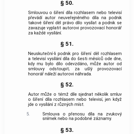
§ 50.
Smlouvou o šíření díla rozhlasem nebo televisí
převádí autor neuveřejněného díla na podnik
takové šíření děl právo dílo vysílat a podnik se
zavazuje vyplatit autorovi provozovací honorář
za každé vysílání.
§ 51.
Neuskuteční-li podnik pro šíření děl rozhlasem
a televisí vysílání díla do šesti měsíců ode dne,
kdy mu bylo dílo odevzdáno, může autor od
smlouvy odstoupit; za ušlý provozovací
honorář náleží autorovi náhrada.
§ 52.
Autor může o témž díle sjednat několik smluv
o šíření díla rozhlasem nebo televisí, jen když
jde o vysílání z různých míst.
5.
Smlouva o přenosu díla na zvukový
snímek nebo na podobné záznamy.
§ 53.