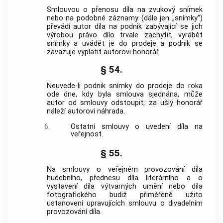
Smlouvou o přenosu díla na zvukový snímek
nebo na podobné záznamy (dále jen „snímky“)
převádí autor díla na podnik zabývající se jich
výrobou právo dílo trvale zachytit, vyrábět
snímky a uvádět je do prodeje a podnik se
zavazuje vyplatit autorovi honorář.
§ 54.
Neuvede-li podnik snímky do prodeje do roka
ode dne, kdy byla smlouva sjednána, může
autor od smlouvy odstoupit; za ušlý honorář
náleží autorovi náhrada.
6.
Ostatní smlouvy o uvedení díla na
veřejnost.
§ 55.
Na smlouvy o veřejném provozování díla
hudebního, přednesu díla literárního a o
vystavení díla výtvarných umění nebo díla
fotografického budiž přiměřeně užito
ustanovení upravujících smlouvu o divadelním
provozování díla.