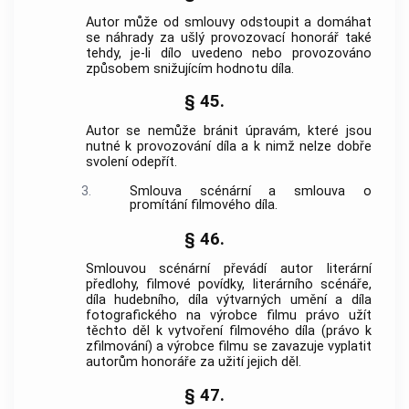
Autor může od smlouvy odstoupit a domáhat
se náhrady za ušlý provozovací honorář také
tehdy, je-li dílo uvedeno nebo provozováno
způsobem snižujícím hodnotu díla.
§ 45.
Autor se nemůže bránit úpravám, které jsou
nutné k provozování díla a k nimž nelze dobře
svolení odepřít.
3.
Smlouva scénární a smlouva o
promítání filmového díla.
§ 46.
Smlouvou scénární převádí autor literární
předlohy, filmové povídky, literárního scénáře,
díla hudebního, díla výtvarných umění a díla
fotografického na výrobce filmu právo užít
těchto děl k vytvoření filmového díla (právo k
zfilmování) a výrobce filmu se zavazuje vyplatit
autorům honoráře za užití jejich děl.
§ 47.