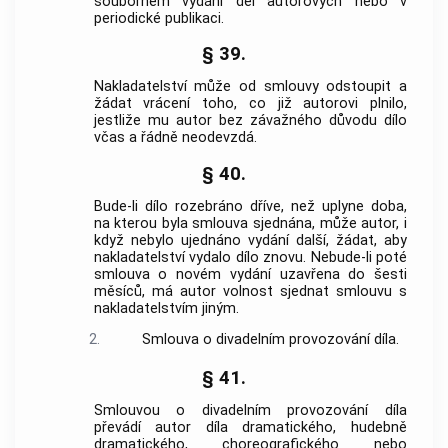
souborném vydání děl autorových nebo v
periodické publikaci.
§ 39.
Nakladatelství může od smlouvy odstoupit a
žádat vrácení toho, co již autorovi plnilo,
jestliže mu autor bez závažného důvodu dílo
včas a řádně neodevzdá.
§ 40.
Bude-li dílo rozebráno dříve, než uplyne doba,
na kterou byla smlouva sjednána, může autor, i
když nebylo ujednáno vydání další, žádat, aby
nakladatelství vydalo dílo znovu. Nebude-li poté
smlouva o novém vydání uzavřena do šesti
měsíců, má autor volnost sjednat smlouvu s
nakladatelstvím jiným.
2.
Smlouva o divadelním provozování díla.
§ 41.
Smlouvou o divadelním provozování díla
převádí autor díla dramatického, hudebně
dramatického, choreografického nebo