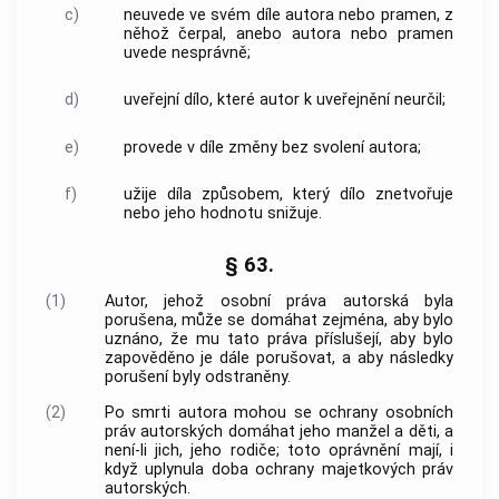
c)
neuvede ve svém díle autora nebo pramen, z
něhož čerpal, anebo autora nebo pramen
uvede nesprávně;
d)
uveřejní dílo, které autor k uveřejnění neurčil;
e)
provede v díle změny bez svolení autora;
f)
užije díla způsobem, který dílo znetvořuje
nebo jeho hodnotu snižuje.
§ 63.
(1)
Autor, jehož osobní práva autorská byla
porušena, může se domáhat zejména, aby bylo
uznáno, že mu tato práva příslušejí, aby bylo
zapověděno je dále porušovat, a aby následky
porušení byly odstraněny.
(2)
Po smrti autora mohou se ochrany osobních
práv autorských domáhat jeho manžel a děti, a
není-li jich, jeho rodiče; toto oprávnění mají, i
když uplynula doba ochrany majetkových práv
autorských.