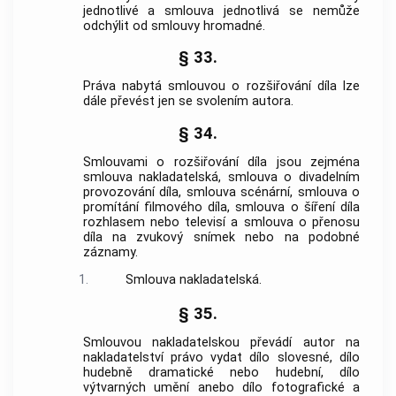
jednotlivé a smlouva jednotlivá se nemůže
odchýlit od smlouvy hromadné.
§ 33.
Práva nabytá smlouvou o rozšiřování díla lze
dále převést jen se svolením autora.
§ 34.
Smlouvami o rozšiřování díla jsou zejména
smlouva nakladatelská, smlouva o divadelním
provozování díla, smlouva scénární, smlouva o
promítání filmového díla, smlouva o šíření díla
rozhlasem nebo televisí a smlouva o přenosu
díla na zvukový snímek nebo na podobné
záznamy.
1.
Smlouva nakladatelská.
§ 35.
Smlouvou nakladatelskou převádí autor na
nakladatelství právo vydat dílo slovesné, dílo
hudebně dramatické nebo hudební, dílo
výtvarných umění anebo dílo fotografické a