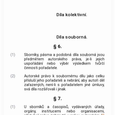
Díla kolektivní.
Díla souborná.
§ 6.
(1)
Sborníky, pásma a podobná díla souborná jsou
předmětem autorského práva, je-li jejich
uspořádání nebo výběr výsledkem tvůrčí
činnosti pořadatele.
(2)
Autorské právo k soubornému dílu jako celku
přísluší jeho pořadateli a nebrání, aby autoři děl
zařazených, není-li s pořadatelem jiné úmluvy,
svá díla rozšiřovali i jinak.
§ 7.
(1)
U sborníků a časopisů, vydávaných úřady,
orgány, institucemi nebo organisacemi,