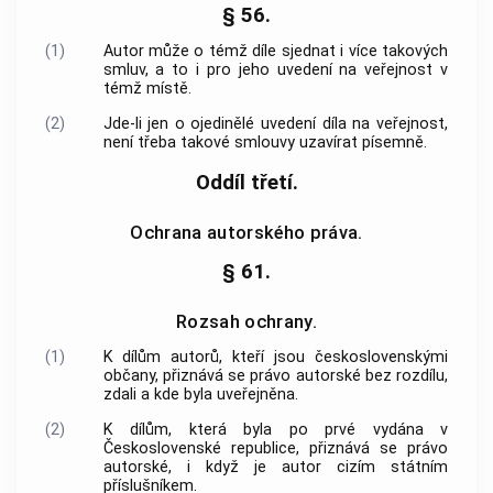
§ 56.
(1)
Autor může o témž díle sjednat i více takových
smluv, a to i pro jeho uvedení na veřejnost v
témž místě.
(2)
Jde-li jen o ojedinělé uvedení díla na veřejnost,
není třeba takové smlouvy uzavírat písemně.
Oddíl třetí.
Ochrana autorského práva.
§ 61.
Rozsah ochrany.
(1)
K dílům autorů, kteří jsou československými
občany, přiznává se právo autorské bez rozdílu,
zdali a kde byla uveřejněna.
(2)
K dílům, která byla po prvé vydána v
Československé republice, přiznává se právo
autorské, i když je autor cizím státním
příslušníkem.