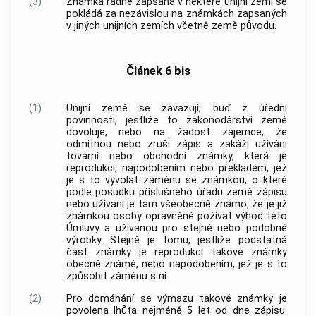
(3)
Známka řádně zapsaná v některé unijní zemi se
pokládá za nezávislou na známkách zapsaných
v jiných unijních zemích včetně země původu.
Článek 6 bis
(1)
Unijní země se zavazují, buď z úřední
povinnosti, jestliže to zákonodárství země
dovoluje, nebo na žádost zájemce, že
odmítnou nebo zruší zápis a zakáží užívání
tovární nebo obchodní známky, která je
reprodukcí, napodobením nebo překladem, jež
je s to vyvolat záměnu se známkou, o které
podle posudku příslušného úřadu země zápisu
nebo užívání je tam všeobecně známo, že je již
známkou osoby oprávněné požívat výhod této
Úmluvy a užívanou pro stejné nebo podobné
výrobky. Stejně je tomu, jestliže podstatná
část známky je reprodukcí takové známky
obecně známé, nebo napodobením, jež je s to
způsobit záměnu s ní.
(2)
Pro domáhání se výmazu takové známky je
povolena lhůta nejméně 5 let od dne zápisu.