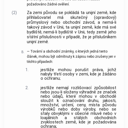
požadováno žádné ověření.
(2)
Za zemi původu se pokládá ta unijní země, kde
přihlašovatel má skutečný (opravdový)
průmyslový nebo obchodní závod, a nemá-li
takový závod v Unii, ta unijní země, kde má své
bydliště; nemá-li bydliště v Unii, tedy země jeho
státní příslušnosti v případě, že je příslušníkem
unijní země.
— Tovární a obchodní známky, o kterých jedná tento
B.
článek, mohou být odmítnuty k zápisu nebo zrušeny jen v
těchto případech:
1.
jestliže mohou porušit práva, jichž
nabyly třetí osoby v zemi, kde je žádáno
o ochranu;
2.
jestliže nemají rozlišovací způsobilost
nebo jsou-li složeny výhradně ze značek
nebo údajů, které mohou v obchodě
sloužit k označování druhu, jakosti,
množství, určení, ceny, místa původu
výrobků nebo doby výroby, nebo se
staly obvyklými v obecné mluvě nebo v
loajálních a stálých obchodních
zvyklostech země, kde je požadována
ochrana;