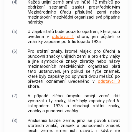
(4)
Každá unijní země smí ve lhůtě 12 měsíců po
obdržení seznamů zaslat prostřednictvím
Mezinárodního úřadu příslušné zemi nebo
mezinárodní mezivládní organizaci své případné
námitky.
(5)
U vlajek států bude použito opatření, která jsou
uvedena v
odstavci 1
shora, jen půjde-li o
známky zapsané po 6. listopadu 1925.
(6)
Pro státní znaky, kromě vlajek, pro úřední a
puncovní značky unijních zemí a pro erby, vlajky
a jiné symbolické znaky, zkratky nebo názvy
mezinárodních mezivládních organizací platí
tato ustanovení, jen pokud se týče známek,
které byly zapsány po uplynutí dvou měsíců po
převzetí oznámení uvedeného v
odstavci 3
shora.
(7)
V případě zlého úmyslu smějí země dát
vymazat i ty znaky, které byly zapsány před 6.
listopadem 1925 a obsahují státní znaky,
značky a puncovní značky.
(8)
Příslušníci každé země, jimž se povolí užívat
státních znaků, značek a puncovních značek
jejich země, smějí jich užívat, i kdyby se