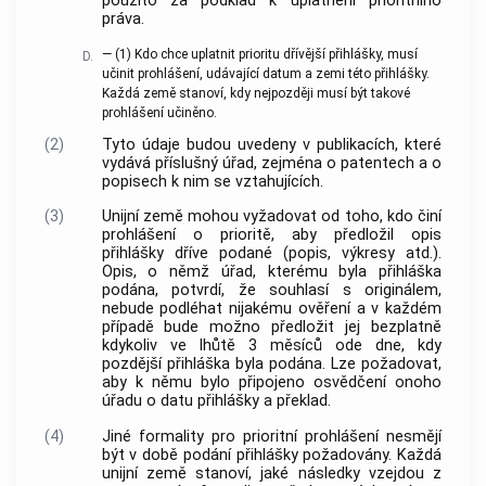
použito za podklad k uplatnění prioritního
práva.
—
(1)
Kdo chce uplatnit prioritu dřívější přihlášky, musí
D.
učinit prohlášení, udávající datum a zemi této přihlášky.
Každá země stanoví, kdy nejpozději musí být takové
prohlášení učiněno.
(2)
Tyto údaje budou uvedeny v publikacích, které
vydává příslušný úřad, zejména o patentech a o
popisech k nim se vztahujících.
(3)
Unijní země mohou vyžadovat od toho, kdo činí
prohlášení o prioritě, aby předložil opis
přihlášky dříve podané (popis, výkresy atd.).
Opis, o němž úřad, kterému byla přihláška
podána, potvrdí, že souhlasí s originálem,
nebude podléhat nijakému ověření a v každém
případě bude možno předložit jej bezplatně
kdykoliv ve lhůtě 3 měsíců ode dne, kdy
pozdější přihláška byla podána. Lze požadovat,
aby k němu bylo připojeno osvědčení onoho
úřadu o datu přihlášky a překlad.
(4)
Jiné formality pro prioritní prohlášení nesmějí
být v době podání přihlášky požadovány. Každá
unijní země stanoví, jaké následky vzejdou z