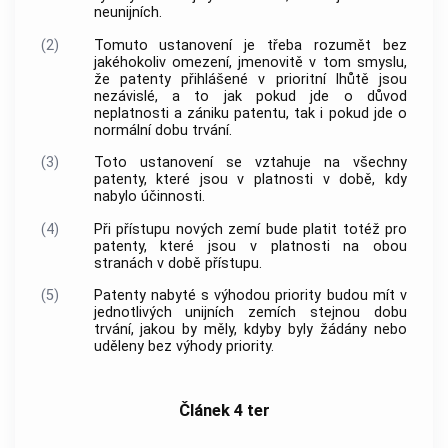
neunijních.
(2)
Tomuto ustanovení je třeba rozumět bez
jakéhokoliv omezení, jmenovitě v tom smyslu,
že patenty přihlášené v prioritní lhůtě jsou
nezávislé, a to jak pokud jde o důvod
neplatnosti a zániku patentu, tak i pokud jde o
normální dobu trvání.
(3)
Toto ustanovení se vztahuje na všechny
patenty, které jsou v platnosti v době, kdy
nabylo účinnosti.
(4)
Při přístupu nových zemí bude platit totéž pro
patenty, které jsou v platnosti na obou
stranách v době přístupu.
(5)
Patenty nabyté s výhodou priority budou mít v
jednotlivých unijních zemích stejnou dobu
trvání, jakou by měly, kdyby byly žádány nebo
uděleny bez výhody priority.
Článek 4 ter