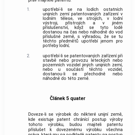
práv majitele patentu:
1.
upotřebí-li se na lodích ostatních
unijních zemí patentovaných zařízení v
lodním tělese, ve strojích, v lodní
výstroji, přístrojích a v jiném
příslušenství, když se tyto lodě
dostanou na čas nebo náhodně do vod
příslušné země, s výhradou, že se tu
těchto předmětů upotřebí jenom pro
potřeby lodní;
2.
upotřebí-li se patentovaných zařízení při
stavbě nebo provozu leteckých nebo
pozemních vozidel jiných unijních zemí,
nebo u součástí těchto vozidel,
dostanou-li se přechodně nebo
náhodně do této země.
Článek 5 quater
Doveze-li se výrobek do některé unijní země,
kde existuje patent chránící postup výroby
tohoto výrobku, budou majiteli patentu
příslušet k dovezenému výrobku všechna
práva, která mu na podkladě patentu na postup