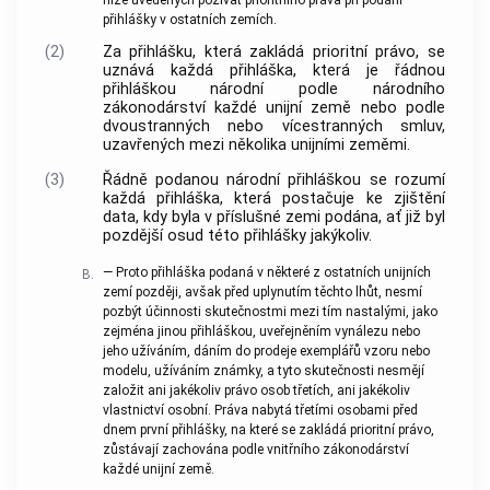
přihlášky v ostatních zemích.
(2)
Za přihlášku, která zakládá prioritní právo, se
uznává každá přihláška, která je řádnou
přihláškou národní podle národního
zákonodárství každé unijní země nebo podle
dvoustranných nebo vícestranných smluv,
uzavřených mezi několika unijními zeměmi.
(3)
Řádně podanou národní přihláškou se rozumí
každá přihláška, která postačuje ke zjištění
data, kdy byla v příslušné zemi podána, ať již byl
pozdější osud této přihlášky jakýkoliv.
— Proto přihláška podaná v některé z ostatních unijních
B.
zemí později, avšak před uplynutím těchto lhůt, nesmí
pozbýt účinnosti skutečnostmi mezi tím nastalými, jako
zejména jinou přihláškou, uveřejněním vynálezu nebo
jeho užíváním, dáním do prodeje exemplářů vzoru nebo
modelu, užíváním známky, a tyto skutečnosti nesmějí
založit ani jakékoliv právo osob třetích, ani jakékoliv
vlastnictví osobní. Práva nabytá třetími osobami před
dnem první přihlášky, na které se zakládá prioritní právo,
zůstávají zachována podle vnitřního zákonodárství
každé unijní země.