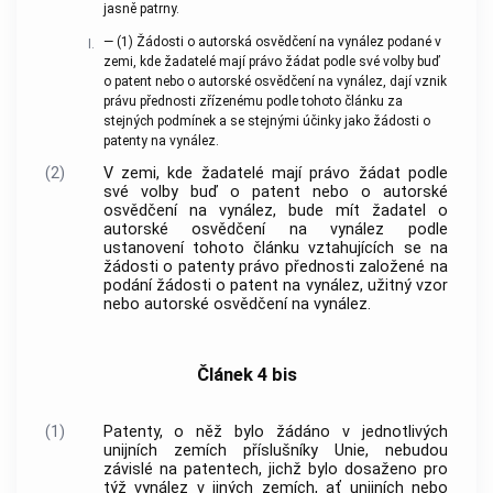
jasně patrny.
— (1) Žádosti o autorská osvědčení na vynález podané v
I.
zemi, kde žadatelé mají právo žádat podle své volby buď
o patent nebo o autorské osvědčení na vynález, dají vznik
právu přednosti zřízenému podle tohoto článku za
stejných podmínek a se stejnými účinky jako žádosti o
patenty na vynález.
(2)
V zemi, kde žadatelé mají právo žádat podle
své volby buď o patent nebo o autorské
osvědčení na vynález, bude mít žadatel o
autorské osvědčení na vynález podle
ustanovení tohoto článku vztahujících se na
žádosti o patenty právo přednosti založené na
podání žádosti o patent na vynález, užitný vzor
nebo autorské osvědčení na vynález.
Článek 4 bis
(1)
Patenty, o něž bylo žádáno v jednotlivých
unijních zemích příslušníky Unie, nebudou
závislé na patentech, jichž bylo dosaženo pro
týž vynález v jiných zemích, ať unijních nebo