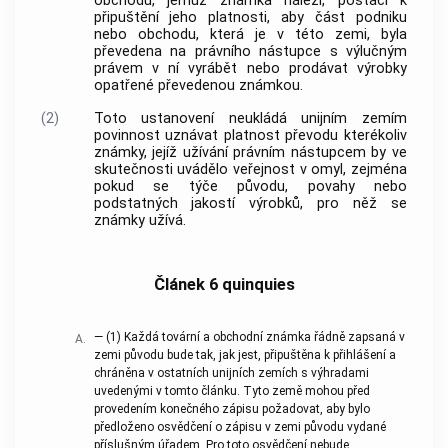
obchodu, jemuž známka náleží, postačí k
připuštění jeho platnosti, aby část podniku
nebo obchodu, která je v této zemi, byla
převedena na právního nástupce s výlučným
právem v ní vyrábět nebo prodávat výrobky
opatřené převedenou známkou.
(2)
Toto ustanovení neukládá unijním zemím
povinnost uznávat platnost převodu kterékoliv
známky, jejíž užívání právním nástupcem by ve
skutečnosti uvádělo veřejnost v omyl, zejména
pokud se týče původu, povahy nebo
podstatných jakostí výrobků, pro něž se
známky užívá.
Článek 6 quinquies
—
(1)
Každá tovární a obchodní známka řádně zapsaná v
A.
zemi původu bude tak, jak jest, připuštěna k přihlášení a
chráněna v ostatních unijních zemích s výhradami
uvedenými v tomto článku. Tyto země mohou před
provedením konečného zápisu požadovat, aby bylo
předloženo osvědčení o zápisu v zemi původu vydané
příslušným úřadem. Pro toto osvědčení nebude