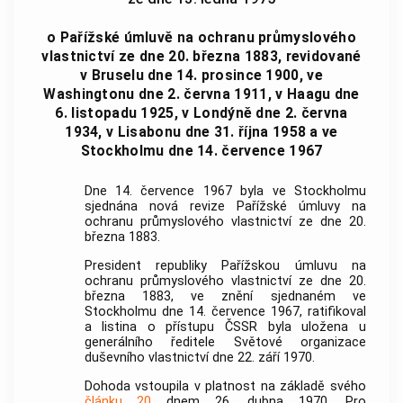
o Pařížské úmluvě na ochranu průmyslového
vlastnictví ze dne 20. března 1883, revidované
v Bruselu dne 14. prosince 1900, ve
Washingtonu dne 2. června 1911, v Haagu dne
6. listopadu 1925, v Londýně dne 2. června
1934, v Lisabonu dne 31. října 1958 a ve
Stockholmu dne 14. července 1967
Dne 14. července 1967 byla ve Stockholmu
sjednána nová revize Pařížské úmluvy na
ochranu průmyslového vlastnictví ze dne 20.
března 1883.
President republiky Pařížskou úmluvu na
ochranu průmyslového vlastnictví ze dne 20.
března 1883, ve znění sjednaném ve
Stockholmu dne 14. července 1967, ratifikoval
a listina o přístupu ČSSR byla uložena u
generálního ředitele Světové organizace
duševního vlastnictví dne 22. září 1970.
Dohoda vstoupila v platnost na základě svého
článku 20
dnem 26. dubna 1970. Pro