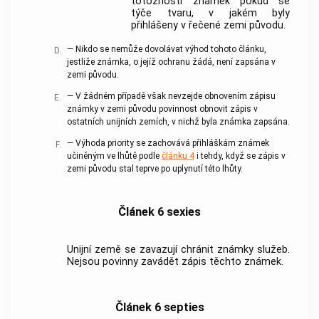
totožnosti známek pokud se
týče tvaru, v jakém byly
přihlášeny v řečené zemi původu.
— Nikdo se nemůže dovolávat výhod tohoto článku,
D.
jestliže známka, o jejíž ochranu žádá, není zapsána v
zemi původu.
— V žádném případě však nevzejde obnovením zápisu
E.
známky v zemi původu povinnost obnovit zápis v
ostatních unijních zemích, v nichž byla známka zapsána.
— Výhoda priority se zachovává přihláškám známek
F.
učiněným ve lhůtě podle
článku 4
i tehdy, když se zápis v
zemi původu stal teprve po uplynutí této lhůty.
Článek 6 sexies
Unijní země se zavazují chránit známky služeb.
Nejsou povinny zavádět zápis těchto známek.
Článek 6 septies