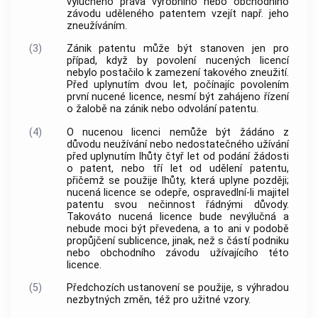
výlučného práva výrobního nebo obchodního
závodu uděleného patentem vzejít např. jeho
zneužíváním.
(3)
Zánik patentu může být stanoven jen pro
případ, když by povolení nucených licencí
nebylo postačilo k zamezení takového zneužití.
Před uplynutím dvou let, počínajíc povolením
první nucené licence, nesmí být zahájeno řízení
o žalobě na zánik nebo odvolání patentu.
(4)
O nucenou licenci nemůže být žádáno z
důvodu neužívání nebo nedostatečného užívání
před uplynutím lhůty čtyř let od podání žádosti
o patent, nebo tří let od udělení patentu,
přičemž se použije lhůty, která uplyne později;
nucená licence se odepře, ospravedlní-li majitel
patentu svou nečinnost řádnými důvody.
Takováto nucená licence bude nevýlučná a
nebude moci být převedena, a to ani v podobě
propůjčení sublicence, jinak, než s částí podniku
nebo obchodního závodu užívajícího této
licence.
(5)
Předchozích ustanovení se použije, s výhradou
nezbytných změn, též pro užitné vzory.