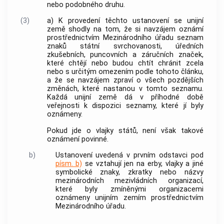
nebo podobného druhu.
(3)
a) K provedení těchto ustanovení se unijní
země shodly na tom, že si navzájem oznámí
prostřednictvím Mezinárodního úřadu seznam
znaků státní svrchovanosti, úředních
zkušebních, puncovních a záručních značek,
které chtějí nebo budou chtít chránit zcela
nebo s určitým omezením podle tohoto článku,
a že se navzájem zpraví o všech pozdějších
změnách, které nastanou v tomto seznamu.
Každá unijní země dá v příhodné době
veřejnosti k dispozici seznamy, které jí byly
oznámeny.
Pokud jde o vlajky států, není však takové
oznámení povinné.
b)
Ustanovení uvedená v prvním odstavci pod
písm. b)
se vztahují jen na erby, vlajky a jiné
symbolické znaky, zkratky nebo názvy
mezinárodních mezivládních organizací,
které byly zmíněnými organizacemi
oznámeny unijním zemím prostřednictvím
Mezinárodního úřadu.