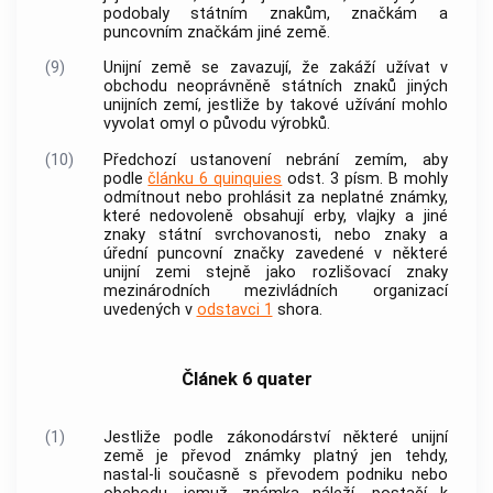
podobaly státním znakům, značkám a
puncovním značkám jiné země.
(9)
Unijní země se zavazují, že zakáží užívat v
obchodu neoprávněně státních znaků jiných
unijních zemí, jestliže by takové užívání mohlo
vyvolat omyl o původu výrobků.
(10)
Předchozí ustanovení nebrání zemím, aby
podle
článku 6 quinquies
odst. 3 písm. B mohly
odmítnout nebo prohlásit za neplatné známky,
které nedovoleně obsahují erby, vlajky a jiné
znaky státní svrchovanosti, nebo znaky a
úřední puncovní značky zavedené v některé
unijní zemi stejně jako rozlišovací znaky
mezinárodních mezivládních organizací
uvedených v
odstavci 1
shora.
Článek 6 quater
(1)
Jestliže podle zákonodárství některé unijní
země je převod známky platný jen tehdy,
nastal-li současně s převodem podniku nebo