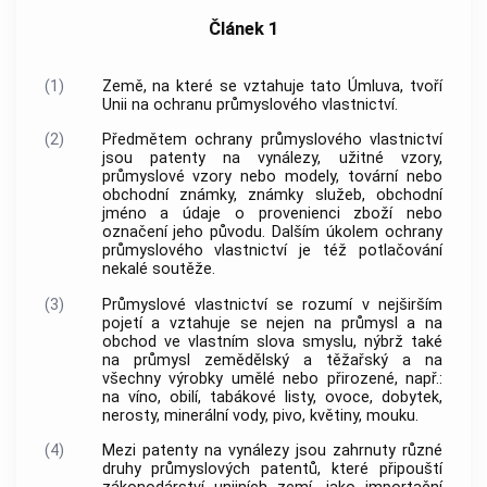
Článek 1
(1)
Země, na které se vztahuje tato Úmluva, tvoří
Unii na ochranu průmyslového vlastnictví.
(2)
Předmětem ochrany průmyslového vlastnictví
jsou patenty na vynálezy, užitné vzory,
průmyslové vzory nebo modely, tovární nebo
obchodní známky, známky služeb, obchodní
jméno a údaje o provenienci zboží nebo
označení jeho původu. Dalším úkolem ochrany
průmyslového vlastnictví je též potlačování
nekalé soutěže.
(3)
Průmyslové vlastnictví se rozumí v nejširším
pojetí a vztahuje se nejen na průmysl a na
obchod ve vlastním slova smyslu, nýbrž také
na průmysl zemědělský a těžařský a na
všechny výrobky umělé nebo přirozené, např.:
na víno, obilí, tabákové listy, ovoce, dobytek,
nerosty, minerální vody, pivo, květiny, mouku.
(4)
Mezi patenty na vynálezy jsou zahrnuty různé
druhy průmyslových patentů, které připouští