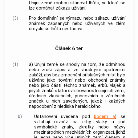
Unijní země mohou stanovit lhůtu, ve které se
lze domáhat zákazu užívání.
(3)
Pro domáhání se výmazu nebo zákazu užívání
známek zapsaných nebo užívaných ve zlém
úmyslu se lhůta nestanoví.
Článek 6 ter
(1)
a)
Unijní země se shodly na tom, že odmítnou
nebo zruší zápis a že vhodnými opatřeními
zakáží, aby bez zmocnění příslušných míst bylo
užíváno jako tovární nebo obchodní známky
nebo jako částí těchto známek, erbů, vlajek a
jiných znaků státní svrchovanosti unijních zemí,
úředních zkušebních, puncovních a záručních
značek u nich zavedených, jakož i každých
napodobení z hlediska heraldického.
b)
Ustanovení uvedená pod
bodem a
) se
vztahují rovněž na erby, vlajky a jiné
symbolické znaky, zkratky nebo názvy
mezinárodních mezivládních organizací, jichž
je jedna nebo více unijních zemí členem, s