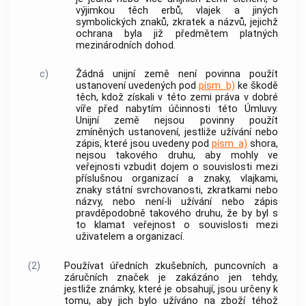
výjimkou těch erbů, vlajek a jiných
symbolických znaků, zkratek a názvů, jejichž
ochrana byla již předmětem platných
mezinárodních dohod.
c)
Žádná unijní země není povinna použít
ustanovení uvedených pod
písm. b)
ke škodě
těch, kdož získali v této zemi práva v dobré
víře před nabytím účinnosti této Úmluvy.
Unijní země nejsou povinny použít
zmíněných ustanovení, jestliže užívání nebo
zápis, které jsou uvedeny pod
písm. a)
shora,
nejsou takového druhu, aby mohly ve
veřejnosti vzbudit dojem o souvislosti mezi
příslušnou organizací a znaky, vlajkami,
znaky státní svrchovanosti, zkratkami nebo
názvy, nebo není-li užívání nebo zápis
pravděpodobně takového druhu, že by byl s
to klamat veřejnost o souvislosti mezi
uživatelem a organizací.
(2)
Používat úředních zkušebních, puncovních a
záručních značek je zakázáno jen tehdy,
jestliže známky, které je obsahují, jsou určeny k
tomu, aby jich bylo užíváno na zboží téhož