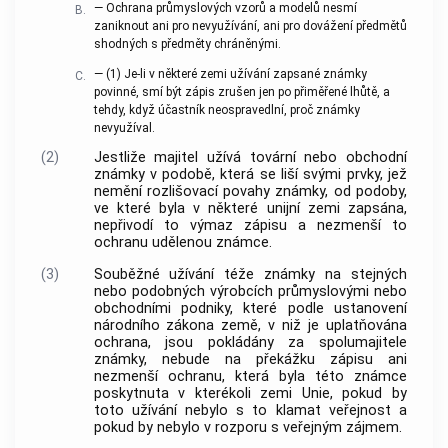
— Ochrana průmyslových vzorů a modelů nesmí
B.
zaniknout ani pro nevyužívání, ani pro dovážení předmětů
shodných s předměty chráněnými.
—
(1)
Je-li v některé zemi užívání zapsané známky
C.
povinné, smí být zápis zrušen jen po přiměřené lhůtě, a
tehdy, když účastník neospravedlní, proč známky
nevyužíval.
(2)
Jestliže majitel užívá tovární nebo obchodní
známky v podobě, která se liší svými prvky, jež
nemění rozlišovací povahy známky, od podoby,
ve které byla v některé unijní zemi zapsána,
nepřivodí to výmaz zápisu a nezmenší to
ochranu udělenou známce.
(3)
Souběžné užívání téže známky na stejných
nebo podobných výrobcích průmyslovými nebo
obchodními podniky, které podle ustanovení
národního zákona země, v niž je uplatňována
ochrana, jsou pokládány za spolumajitele
známky, nebude na překážku zápisu ani
nezmenší ochranu, která byla této známce
poskytnuta v kterékoli zemi Unie, pokud by
toto užívání nebylo s to klamat veřejnost a
pokud by nebylo v rozporu s veřejným zájmem.