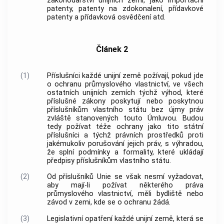
zákonodárství unijních zemí, jako importační
patenty, patenty na zdokonalení, přídavkové
patenty a přídavková osvědčení atd.
Článek 2
(1)
Příslušníci každé unijní země požívají, pokud jde
o ochranu průmyslového vlastnictví, ve všech
ostatních unijních zemích týchž výhod, které
příslušné zákony poskytují nebo poskytnou
příslušníkům vlastního státu bez újmy práv
zvláště stanovených touto Úmluvou. Budou
tedy požívat téže ochrany jako tito státní
příslušníci a týchž právních prostředků proti
jakémukoliv porušování jejich práv, s výhradou,
že splní podmínky a formality, které ukládají
předpisy příslušníkům vlastního státu.
(2)
Od příslušníků Unie se však nesmí vyžadovat,
aby mají-li požívat některého práva
průmyslového vlastnictví, měli bydliště nebo
závod v zemi, kde se o ochranu žádá.
(3)
Legislativní opatření každé unijní země, která se