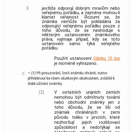
3.
jestliže odporují dobrým mravům nebo
veřejnému pořádku, a zejména mohou-li
klamat veřejnost. Rozumí se, že
známka nemůže být pokládána za
odporující veřejnému pořádku pouze z
toho důvodu, že se neshoduje s
některým ustanovením známkového
práva, vyjímaje případ, kdy se toto
ustanovení samo týká veřejného
pořádku.
Použití ustanovení
článku 10 bis
je nicméně vyhrazeno.
— (1) Při posuzování, lze-li známku chránit, nutno
C.
přihlédnout ke všem skutkovým okolnostem, zvláště k
době užívání známky.
(2)
V ostatních unijních zemích
nemohou být odmítnuty tovární
nebo obchodní známky jen z
toho důvodu, že se liší od
známek chráněných v zemi
původu toliko v prvcích, které
nezhoršují jejich rozlišovací
způsobilost a nedotýkají se