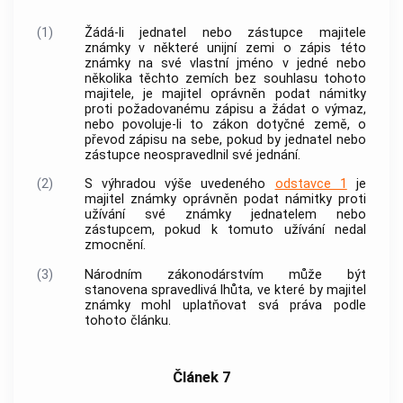
(1)
Žádá-li jednatel nebo zástupce majitele
známky v některé unijní zemi o zápis této
známky na své vlastní jméno v jedné nebo
několika těchto zemích bez souhlasu tohoto
majitele, je majitel oprávněn podat námitky
proti požadovanému zápisu a žádat o výmaz,
nebo povoluje-li to zákon dotyčné země, o
převod zápisu na sebe, pokud by jednatel nebo
zástupce neospravedlnil své jednání.
(2)
S výhradou výše uvedeného
odstavce 1
je
majitel známky oprávněn podat námitky proti
užívání své známky jednatelem nebo
zástupcem, pokud k tomuto užívání nedal
zmocnění.
(3)
Národním zákonodárstvím může být
stanovena spravedlivá lhůta, ve které by majitel
známky mohl uplatňovat svá práva podle
tohoto článku.
Článek 7