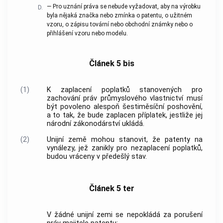
— Pro uznání práva se nebude vyžadovat, aby na výrobku
D.
byla nějaká značka nebo zmínka o patentu, o užitném
vzoru, o zápisu tovární nebo obchodní známky nebo o
přihlášení vzoru nebo modelu.
Článek 5 bis
(1)
K zaplacení poplatků stanovených pro
zachování práv průmyslového vlastnictví musí
být povoleno alespoň šestiměsíční poshovění,
a to tak, že bude zaplacen příplatek, jestliže jej
národní zákonodárství ukládá.
(2)
Unijní země mohou stanovit, že patenty na
vynálezy, jež zanikly pro nezaplacení poplatků,
budou vráceny v předešlý stav.
Článek 5 ter
V žádné unijní zemi se nepokládá za porušení