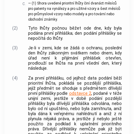
—
(1)
Shora uvedené prioritní lhůty činí dvanáct měsíců
C.
pro patenty na vynálezy a pro užitné vzory a šest měsíců
pro průmyslové vzory nebo modely a pro tovární nebo
obchodní známky.
(2)
Tyto lhůty počnou běžet ode dne, kdy byla
podána první přihláška; den podání přihlášky se
nepočítá do lhůty.
(3)
Je-li v zemi, kde se žádá o ochranu, poslední
den lhůty zákonným svátkem nebo dnem, kdy
úřad není k přijímání přihlášek otevřen,
prodlouží se lhůta na první všední den, který
následuje.
(4)
Za první přihlášku, od jejíhož data podání běží
prioritní lhůta, pokládá se pozdější přihláška,
jejíž předmět se shoduje s předmětem dřívější
první přihlášky podle
odstavce 2
, podané v téže
unijní zemi, jestliže v době podání pozdější
přihlášky byla dřívější přihláška odvolána, nebo
bylo od ní upuštěno, nebo byla zamítnuta, aniž
byla dána k veřejnému nahlédnutí a aniž z ní
plynula nějaká práva, a jestliže jí nebylo ještě
použito za podklad k uplatnění prioritního
práva. Dřívější přihlášky nemůže pak již být