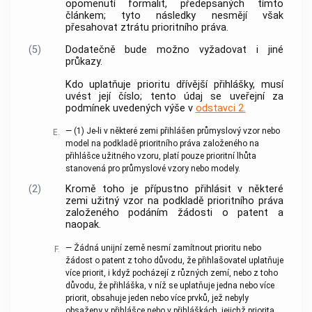
opomenutí formalit, předepsaných tímto
článkem; tyto následky nesmějí však
přesahovat ztrátu prioritního práva.
(5)
Dodatečně bude možno vyžadovat i jiné
průkazy.
Kdo uplatňuje prioritu dřívější přihlášky, musí
uvést její číslo; tento údaj se uveřejní za
podmínek uvedených výše v
odstavci 2.
—
(1)
Je-li v některé zemi přihlášen průmyslový vzor nebo
E.
model na podkladě prioritního práva založeného na
přihlášce užitného vzoru, platí pouze prioritní lhůta
stanovená pro průmyslové vzory nebo modely.
(2)
Kromě toho je přípustno přihlásit v některé
zemi užitný vzor na podkladě prioritního práva
založeného podáním žádosti o patent a
naopak.
— Žádná unijní země nesmí zamítnout prioritu nebo
F.
žádost o patent z toho důvodu, že přihlašovatel uplatňuje
více priorit, i když pocházejí z různých zemí, nebo z toho
důvodu, že přihláška, v níž se uplatňuje jedna nebo více
priorit, obsahuje jeden nebo více prvků, jež nebyly
obsaženy v přihlášce nebo v přihláškách, jejichž priorita