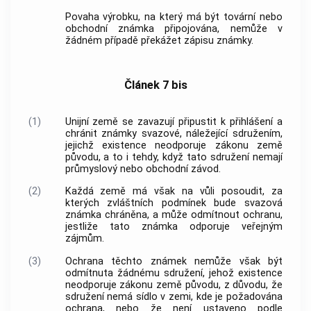
Povaha výrobku, na který má být tovární nebo
obchodní známka připojována, nemůže v
žádném případě překážet zápisu známky.
Článek 7 bis
(1)
Unijní země se zavazují připustit k přihlášení a
chránit známky svazové, náležející sdružením,
jejichž existence neodporuje zákonu země
původu, a to i tehdy, když tato sdružení nemají
průmyslový nebo obchodní závod.
(2)
Každá země má však na vůli posoudit, za
kterých zvláštních podmínek bude svazová
známka chráněna, a může odmítnout ochranu,
jestliže tato známka odporuje veřejným
zájmům.
(3)
Ochrana těchto známek nemůže však být
odmítnuta žádnému sdružení, jehož existence
neodporuje zákonu země původu, z důvodu, že
sdružení nemá sídlo v zemi, kde je požadována
ochrana, nebo že není ustaveno podle