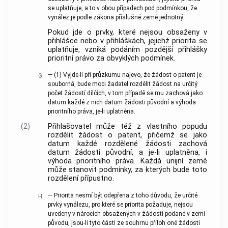
se uplatňuje, a to v obou případech pod podmínkou, že
vynález je podle zákona příslušné země jednotný.
Pokud jde o prvky, které nejsou obsaženy v
přihlášce nebo v přihláškách, jejichž priorita se
uplatňuje, vzniká podáním pozdější přihlášky
prioritní právo za obvyklých podmínek.
—
(1)
Vyjde-li při průzkumu najevo, že žádost o patent je
G.
souborná, bude moci žadatel rozdělit žádost na určitý
počet žádostí dílčích, v tom případě se mu zachová jako
datum každé z nich datum žádosti původní a výhoda
prioritního práva, je-li uplatněna.
(2)
Přihlašovatel může též z vlastního popudu
rozdělit žádost o patent, přičemž se jako
datum každé rozdělené žádosti zachová
datum žádosti původní, a je-li uplatněna, i
výhoda prioritního práva. Každá unijní země
může stanovit podmínky, za kterých bude toto
rozdělení přípustno.
— Priorita nesmí být odepřena z toho důvodu, že určité
H.
prvky vynálezu, pro které se priorita požaduje, nejsou
uvedeny v nárocích obsažených v žádosti podané v zemi
původu, jsou-li tyto části ze souhrnu příloh oné žádosti