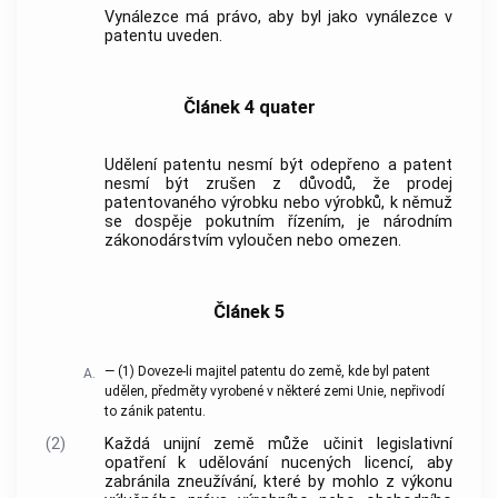
Vynálezce má právo, aby byl jako vynálezce v
patentu uveden.
Článek 4 quater
Udělení patentu nesmí být odepřeno a patent
nesmí být zrušen z důvodů, že prodej
patentovaného výrobku nebo výrobků, k němuž
se dospěje pokutním řízením, je národním
zákonodárstvím vyloučen nebo omezen.
Článek 5
—
(1)
Doveze-li majitel patentu do země, kde byl patent
A.
udělen, předměty vyrobené v některé zemi Unie, nepřivodí
to zánik patentu.
(2)
Každá unijní země může učinit legislativní
opatření k udělování nucených licencí, aby
zabránila zneužívání, které by mohlo z výkonu