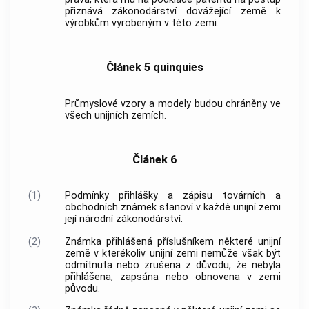
přiznává zákonodárství dovážející země k
výrobkům vyrobeným v této zemi.
Článek 5 quinquies
Průmyslové vzory a modely budou chráněny ve
všech unijních zemích.
Článek 6
(1)
Podmínky přihlášky a zápisu továrních a
obchodních známek stanoví v každé unijní zemi
její národní zákonodárství.
(2)
Známka přihlášená příslušníkem některé unijní
země v kterékoliv unijní zemi nemůže však být
odmítnuta nebo zrušena z důvodu, že nebyla
přihlášena, zapsána nebo obnovena v zemi
původu.