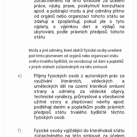
zúčastněného na této smlouvě za účelem
práce, výuky, praxe, poskytnutí konzultace
apod. a pobírající mzdu a jiné odměny přímo
od orgánů nebo organizací tohoto státu se
zdaňují a zpoplatňují, pokud jde o tyto
výplaty, s výjimkou diet a výdajů na
ubytování, podle právních předpisů tohoto
státu.
Mzda a jiné odměny, které obdrží fyzické osoby uvedené
pod tímto písmenem od orgánů nebo organizací státu
svého trvalého bydliště, se osvobozují od daní a poplatků
v jiných státech zúčastněných na této smlouvě.
e)
Příjmy fyzických osob z autorských práv za
využívání literárních, vědeckých a
uměleckých děl na území kterékoli smluvní
strany a odměny za vědecké objevy,
technické vynálezy, průmyslové a všeobecně
užitné vzory a zlepšovací návrhy apod.
podléhají daním a poplatkům podle právních
předpisů státu trvalého bydliště těchto
fyzických osob.
f)
Fyzické osoby vyjíždějící do kteréhokoli státu
zúčastněného na této smlouvě za účelem