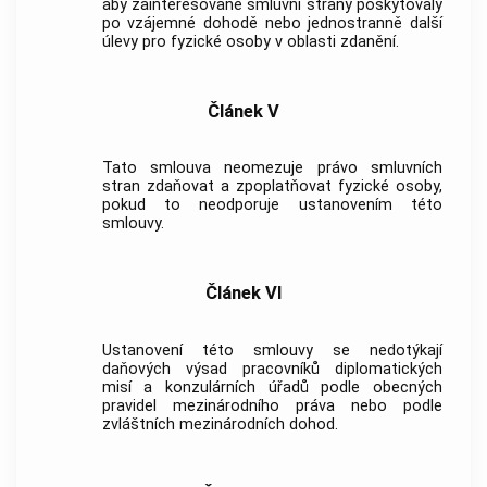
aby zainteresované smluvní strany poskytovaly
po vzájemné dohodě nebo jednostranně další
úlevy pro fyzické osoby v oblasti zdanění.
Článek V
Tato smlouva neomezuje právo smluvních
stran zdaňovat a zpoplatňovat fyzické osoby,
pokud to neodporuje ustanovením této
smlouvy.
Článek VI
Ustanovení této smlouvy se nedotýkají
daňových výsad pracovníků diplomatických
misí a konzulárních úřadů podle obecných
pravidel mezinárodního práva nebo podle
zvláštních mezinárodních dohod.