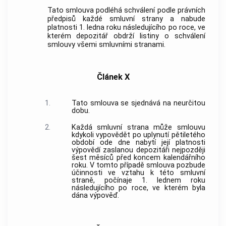
Tato smlouva podléhá schválení podle právních
předpisů každé smluvní strany a nabude
platnosti 1. ledna roku následujícího po roce, ve
kterém depozitář obdrží listiny o schválení
smlouvy všemi smluvními stranami.
Článek X
1.
Tato smlouva se sjednává na neurčitou
dobu.
2.
Každá smluvní strana může smlouvu
kdykoli vypovědět po uplynutí pětiletého
období ode dne nabytí její platnosti
výpovědí zaslanou depozitáři nejpozději
šest měsíců před koncem kalendářního
roku. V tomto případě smlouva pozbude
účinnosti ve vztahu k této smluvní
straně, počínaje 1. lednem roku
následujícího po roce, ve kterém byla
dána výpověď.