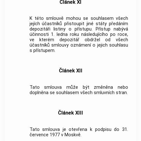
Článek XI
K této smlouvě mohou se souhlasem všech
jejích účastníků přistoupit jiné státy předáním
depozitáři listiny o přístupu. Přístup nabývá
účinnosti 1. ledna roku následujícího po roce,
ve kterém depozitář obdržel od všech
účastníků smlouvy oznámení o jejich souhlasu
s přístupem.
Článek XII
Tato smlouva může být změněna nebo
doplněna se souhlasem všech smluvních stran.
Článek XIII
Tato smlouva je otevřena k podpisu do 31.
července 1977 v Moskvě.