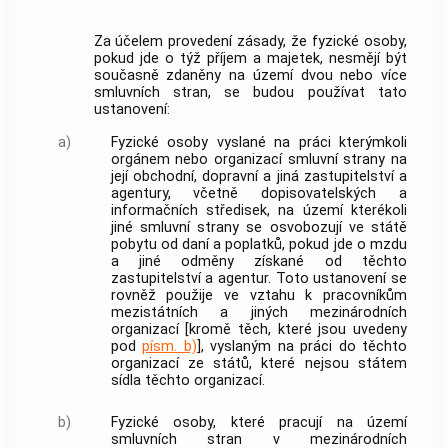
Za účelem provedení zásady, že fyzické osoby,
pokud jde o týž příjem a majetek, nesmějí být
současně zdaněny na území dvou nebo více
smluvních stran, se budou používat tato
ustanovení:
a)
Fyzické osoby vyslané na práci kterýmkoli
orgánem nebo organizací smluvní strany na
její obchodní, dopravní a jiná zastupitelství a
agentury, včetně dopisovatelských a
informačních středisek, na území kterékoli
jiné smluvní strany se osvobozují ve státě
pobytu od daní a poplatků, pokud jde o mzdu
a jiné odměny získané od těchto
zastupitelství a agentur. Toto ustanovení se
rovněž použije ve vztahu k pracovníkům
mezistátních a jiných mezinárodních
organizací [kromě těch, které jsou uvedeny
pod
písm. b)
], vyslaným na práci do těchto
organizací ze států, které nejsou státem
sídla těchto organizací.
b)
Fyzické osoby, které pracují na území
smluvních stran v mezinárodních