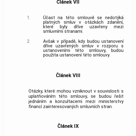
Článek VII
1.
Účast na této smlouvě se nedotýká
platných smluv v otázkách zdanění,
které byly dříve uzavřeny mezi
smluvními stranami.
2.
Avšak v případě, kdy budou ustanovení
dříve uzavřených smluv v rozporu s
ustanoveními této smlouvy, budou
použita ustanovení této smlouvy.
Článek VIII
Otázky, které mohou vzniknout v souvislosti s
uplatňováním této smlouvy, se budou řešit
jednáním a konzultacemi mezi ministerstvy
financí zainteresovaných smluvních stran.
Článek IX