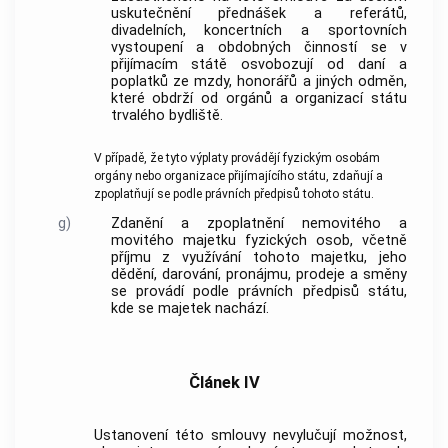
uskutečnění přednášek a referátů,
divadelních, koncertních a sportovních
vystoupení a obdobných činností se v
přijímacím státě osvobozují od daní a
poplatků ze mzdy, honorářů a jiných odměn,
které obdrží od orgánů a organizací státu
trvalého bydliště.
V případě, že tyto výplaty provádějí fyzickým osobám
orgány nebo organizace přijímajícího státu, zdaňují a
zpoplatňují se podle právních předpisů tohoto státu.
g)
Zdanění a zpoplatnění nemovitého a
movitého majetku fyzických osob, včetně
příjmu z využívání tohoto majetku, jeho
dědění, darování, pronájmu, prodeje a směny
se provádí podle právních předpisů státu,
kde se majetek nachází.
Článek IV
Ustanovení této smlouvy nevylučují možnost,