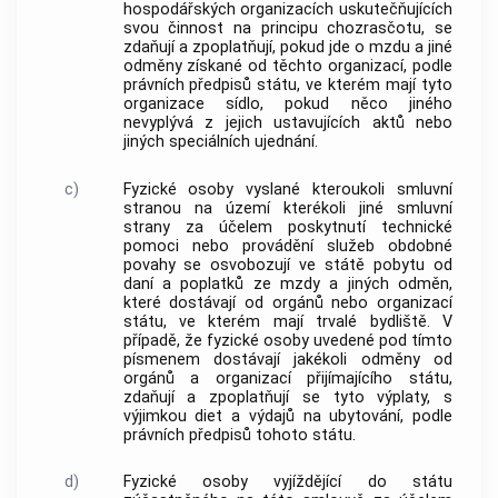
hospodářských organizacích uskutečňujících
svou činnost na principu chozrasčotu, se
zdaňují a zpoplatňují, pokud jde o mzdu a jiné
odměny získané od těchto organizací, podle
právních předpisů státu, ve kterém mají tyto
organizace sídlo, pokud něco jiného
nevyplývá z jejich ustavujících aktů nebo
jiných speciálních ujednání.
c)
Fyzické osoby vyslané kteroukoli smluvní
stranou na území kterékoli jiné smluvní
strany za účelem poskytnutí technické
pomoci nebo provádění služeb obdobné
povahy se osvobozují ve státě pobytu od
daní a poplatků ze mzdy a jiných odměn,
které dostávají od orgánů nebo organizací
státu, ve kterém mají trvalé bydliště. V
případě, že fyzické osoby uvedené pod tímto
písmenem dostávají jakékoli odměny od
orgánů a organizací přijímajícího státu,
zdaňují a zpoplatňují se tyto výplaty, s
výjimkou diet a výdajů na ubytování, podle
právních předpisů tohoto státu.
d)
Fyzické osoby vyjíždějící do státu