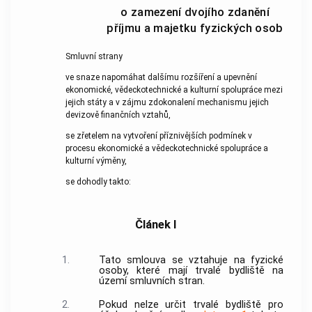
o zamezení dvojího zdanění
příjmu a majetku fyzických osob
Smluvní strany
ve snaze napomáhat dalšímu rozšíření a upevnění
ekonomické, vědeckotechnické a kulturní spolupráce mezi
jejich státy a v zájmu zdokonalení mechanismu jejich
devizově finančních vztahů,
se zřetelem na vytvoření příznivějších podmínek v
procesu ekonomické a vědeckotechnické spolupráce a
kulturní výměny,
se dohodly takto:
Článek I
1.
Tato smlouva se vztahuje na fyzické
osoby, které mají trvalé bydliště na
území smluvních stran.
2.
Pokud nelze určit trvalé bydliště pro