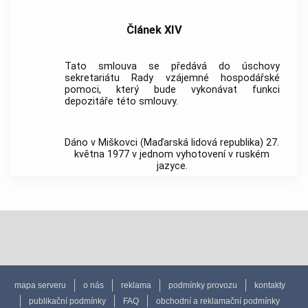
Článek XIV
Tato smlouva se předává do úschovy
sekretariátu Rady vzájemné hospodářské
pomoci, který bude vykonávat funkci
depozitáře této smlouvy.
Dáno v Miškovci (Maďarská lidová republika) 27.
května 1977 v jednom vyhotovení v ruském
jazyce.
mapa serveru
o nás
reklama
podmínky provozu
kontakty
publikační podmínky
FAQ
obchodní a reklamační podmínky