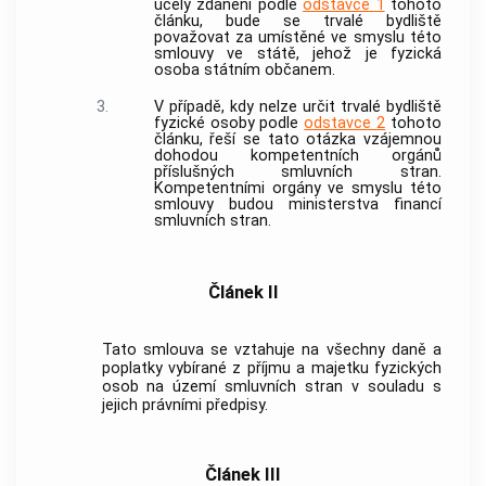
účely zdanění podle
odstavce 1
tohoto
článku, bude se trvalé bydliště
považovat za umístěné ve smyslu této
smlouvy ve státě, jehož je fyzická
osoba státním občanem.
3.
V případě, kdy nelze určit trvalé bydliště
fyzické osoby podle
odstavce 2
tohoto
článku, řeší se tato otázka vzájemnou
dohodou kompetentních orgánů
příslušných smluvních stran.
Kompetentními orgány ve smyslu této
smlouvy budou ministerstva financí
smluvních stran.
Článek II
Tato smlouva se vztahuje na všechny daně a
poplatky vybírané z příjmu a majetku fyzických
osob na území smluvních stran v souladu s
jejich právními předpisy.
Článek III