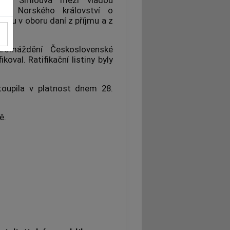
ádou Norského království o
iku v oboru daní z příjmu a z
hromáždění Československé
ikoval. Ratifikační listiny byly
oupila v platnost dnem 28.
ě.