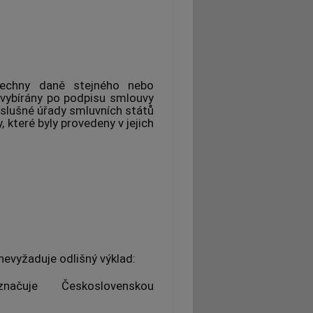
echny daně stejného nebo
vybírány po podpisu smlouvy
íslušné úřady smluvních států
které byly provedeny v jejich
nevyžaduje odlišný výklad:
načuje Československou