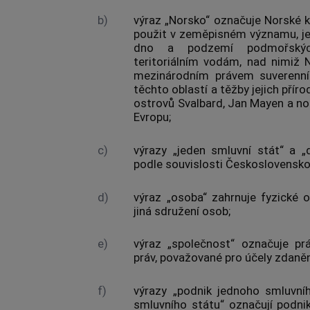
b)
výraz „Norsko“ označuje Norské kr
použit v zeměpisném významu, jeh
dno a podzemí podmořských
teritoriálním vodám, nad nimiž 
mezinárodním právem suverenn
těchto oblastí a těžby jejich přír
ostrovů Svalbard, Jan Mayen a n
Evropu;
c)
výrazy „jeden smluvní stát“ a „
podle souvislosti Československo
d)
výraz „osoba“ zahrnuje fyzické 
jiná sdružení osob;
e)
výraz „společnost“ označuje pr
práv, považované pro účely zdaněn
f)
výrazy „podnik jednoho smluvní
smluvního státu“ označují podni