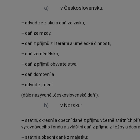
a)
v Československu:
–
odvod ze zisku a daň ze zisku,
–
daň ze mzdy,
–
daň z příjmů z literární a umělecké činnosti,
–
daň zemědělská,
–
daň z příjmů obyvatelstva,
–
daň domovní a
–
odvod z jmění
(dále nazývané „československá daň“);
b)
v Norsku:
–
státní, okresní a obecní daně z příjmu včetně státních p
vyrovnávacího fondu a zvláštní daň z příjmu z těžby a dopra
–
státní a obecní daně z majetku;