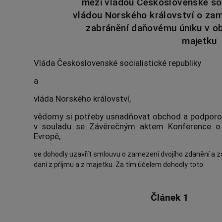
mezi vládou Československé soc
vládou Norského království o zam
zabránění daňovému úniku v ob
majetku
Vláda Československé socialistické republiky
a
vláda Norského království,
vědomy si potřeby usnadňovat obchod a podporo
v souladu se Závěrečným aktem Konference o 
Evropě,
se dohodly uzavřít smlouvu o zamezení dvojího zdanění a 
daní z příjmu a z majetku. Za tím účelem dohodly toto:
Článek 1