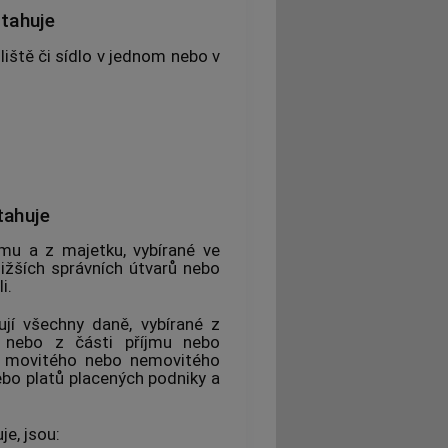
tahuje
iště či sídlo v jednom nebo v
tahuje
mu a z majetku, vybírané ve
ižších správních útvarů nebo
i.
jí všechny daně, vybírané z
u nebo z části příjmu nebo
ní movitého nebo nemovitého
bo platů placených podniky a
e, jsou: