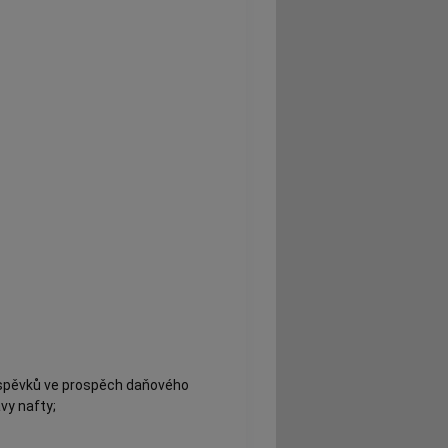
říspěvků ve prospěch daňového
vy nafty;