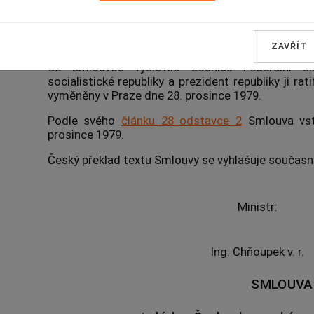
Československé socialistické republiky a vl
zamezení dvojího zdanění a zabránění daňovému ún
majetku.
ZAVŘÍT
Se Smlouvou vyslovilo souhlas Federální s
socialistické republiky a prezident republiky ji ratif
vyměněny v Praze dne 28. prosince 1979.
Podle svého
článku 28 odstavce 2
Smlouva vst
prosince 1979.
Český překlad textu Smlouvy se vyhlašuje současn
Ministr:
Ing. Chňoupek v. r.
SMLOUVA