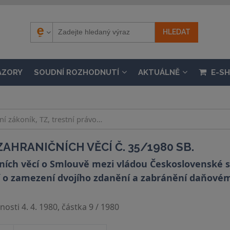
ÁZORY
SOUDNÍ ROZHODNUTÍ
AKTUÁLNĚ
E-S
AHRANIČNÍCH VĚCÍ Č. 35/1980 SB.
ních věcí o Smlouvě mezi vládou Československé so
í o zamezení dvojího zdanění a zabránění daňovém
osti 4. 4. 1980, částka 9 / 1980