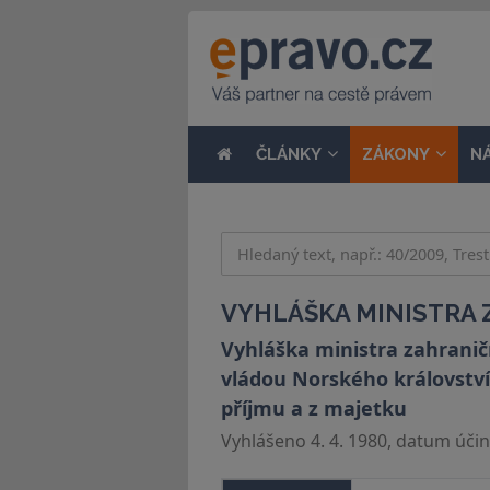
ČLÁNKY
ZÁKONY
N
VYHLÁŠKA MINISTRA Z
Vyhláška ministra zahranič
vládou Norského královstv
příjmu a z majetku
Vyhlášeno 4. 4. 1980, datum účinn