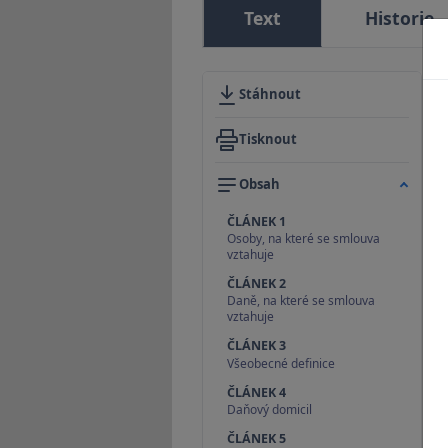
Text
Historie
Stáhnout
Tisknout
Obsah
ČLÁNEK 1
Osoby, na které se smlouva
vztahuje
ČLÁNEK 2
Daně, na které se smlouva
vztahuje
ČLÁNEK 3
Všeobecné definice
ČLÁNEK 4
Daňový domicil
ČLÁNEK 5