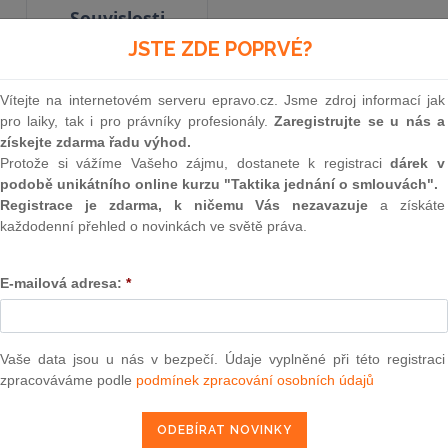
Souvislosti
JSTE ZDE POPRVÉ?
Vyhlášené znění
od 4. 4. 1980
Vítejte na internetovém serveru epravo.cz. Jsme zdroj informací jak
pro laiky, tak i pro právníky profesionály.
Zaregistrujte se u nás a
získejte zdarma řadu výhod.
Protože si vážíme Vašeho zájmu, dostanete k registraci
dárek v
35
podobě unikátního online kurzu "Taktika jednání o smlouvách".
VYHLÁŠKA
Registrace je zdarma, k ničemu Vás nezavazuje
a získáte
každodenní přehled o novinkách ve světě práva.
ministra zahraničních věc
E-mailová adresa:
*
ze dne 31. ledna 1980
o Smlouvě mezi vládou Československé socialist
Vaše data jsou u nás v bezpečí. Údaje vyplněné při této registraci
Norského království o zamezení dvojího zdaně
zpracováváme podle
podmínek zpracování osobních údajů
úniku v oboru daní z příjmu a z
Dne 27. června 1979 byla v Oslo podeps