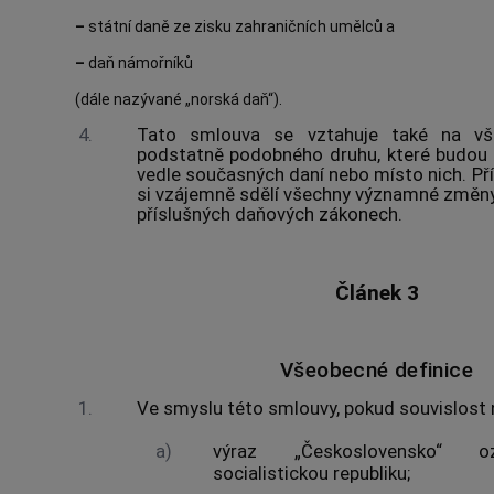
–
státní daně ze zisku zahraničních umělců a
–
daň námořníků
(dále nazývané „norská daň“).
4.
Tato smlouva se vztahuje také na vš
podstatně podobného druhu, které budou 
vedle současných daní nebo místo nich. Př
si vzájemně sdělí všechny významné změny, 
příslušných daňových zákonech.
Článek 3
Všeobecné definice
1.
Ve smyslu této smlouvy, pokud souvislost 
a)
výraz „Československo“ oz
socialistickou republiku;