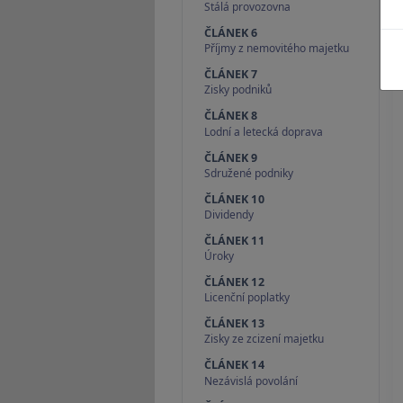
Stálá provozovna
ČLÁNEK 6
Příjmy z nemovitého majetku
ČLÁNEK 7
Zisky podniků
ČLÁNEK 8
Lodní a letecká doprava
ČLÁNEK 9
Sdružené podniky
ČLÁNEK 10
Dividendy
ČLÁNEK 11
Úroky
ČLÁNEK 12
Licenční poplatky
ČLÁNEK 13
Zisky ze zcizení majetku
ČLÁNEK 14
Nezávislá povolání