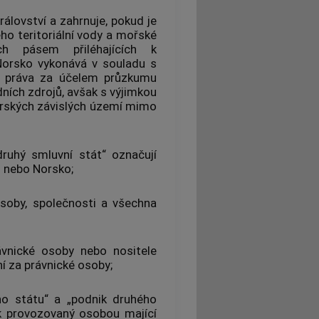
álovství a zahrnuje, pokud je
o teritoriální vody a mořské
 pásem přiléhajících k
Norsko vykonává v souladu s
í práva za účelem průzkumu
odních zdrojů, avšak s výjimkou
orských závislých území mimo
druhý smluvní stát“ označují
 nebo Norsko;
osoby, společnosti a všechna
ávnické osoby nebo nositele
í za právnické osoby;
ho státu“ a „podnik druhého
k provozovaný osobou mající