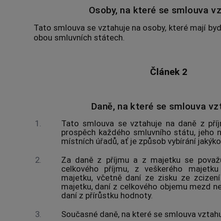
Osoby, na které se smlouva vz
Tato smlouva se vztahuje na osoby, které mají bydl
obou smluvních státech.
Článek 2
Daně, na které se smlouva vz
1.
Tato smlouva se vztahuje na daně z příj
prospěch každého smluvního státu, jeho n
místních úřadů, ať je způsob vybírání jakýkol
2.
Za daně z příjmu a z majetku se považu
celkového příjmu, z veškerého majetk
majetku, včetně daní ze zisku ze zcize
majetku, daní z celkového objemu mezd ne
daní z přírůstku hodnoty.
3.
Současné daně, na které se smlouva vztahuj