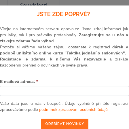
Souvislosti
JSTE ZDE POPRVÉ?
Vyhlášené znění
od 16. 4. 1981
Vítejte na internetovém serveru epravo.cz. Jsme zdroj informací jak
pro laiky, tak i pro právníky profesionály.
Zaregistrujte se u nás a
získejte zdarma řadu výhod.
Protože si vážíme Vašeho zájmu, dostanete k registraci
dárek v
40
podobě unikátního online kurzu "Taktika jednání o smlouvách".
VYHLÁŠKA
Registrace je zdarma, k ničemu Vás nezavazuje
a získáte
každodenní přehled o novinkách ve světě práva.
ministra zahraničních věc
E-mailová adresa:
*
ze dne 3. února 1981
o Smlouvě mezi Československou socialisticko
Vaše data jsou u nás v bezpečí. Údaje vyplněné při této registraci
republikou o právní pomoci ve věcech občanských
zpracováváme podle
podmínek zpracování osobních údajů
výkonu justičních rozhodnutí a o vydávání, s
Dne 12. dubna 1979 byly v Tunisu podepsány S