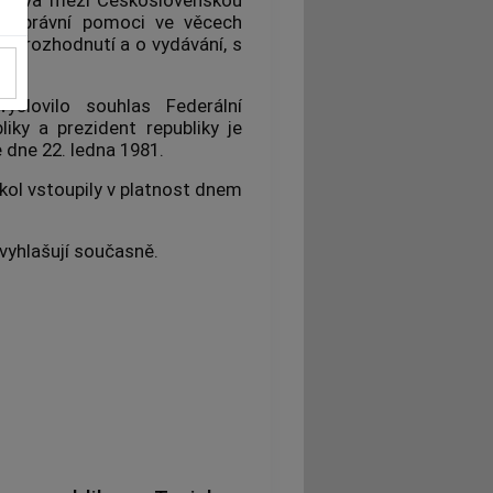
u o právní pomoci ve věcech
ch rozhodnutí a o vydávání, s
lovilo souhlas Federální
iky a prezident republiky je
e dne 22. ledna 1981.
ol vstoupily v platnost dnem
vyhlašují současně.