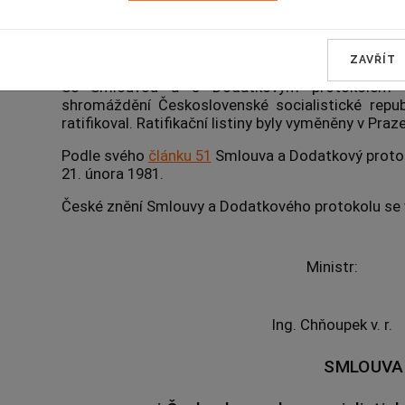
socialistickou republikou a Tuniskou republiko
občanských a trestních, o uznání a výkonu justiční
Dodatkovým protokolem.
ZAVŘÍT
Se Smlouvou a s Dodatkovým protokolem vys
shromáždění Československé socialistické republ
ratifikoval. Ratifikační listiny byly vyměněny v Praz
Podle svého
článku 51
Smlouva a Dodatkový protok
21. února 1981.
České znění Smlouvy a Dodatkového protokolu se 
Ministr:
Ing. Chňoupek v. r.
SMLOUVA