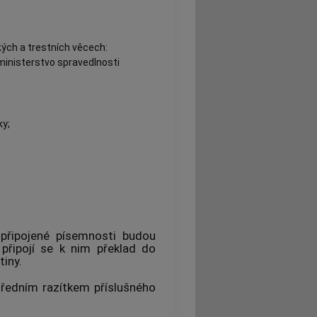
kých a trestních věcech:
 ministerstvo spravedlnosti
ky;
připojené písemnosti budou
 připojí se k nim překlad do
iny.
ředním razítkem příslušného