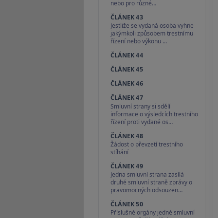
nebo pro různé…
ČLÁNEK 43
Jestliže se vydaná osoba vyhne
jakýmkoli způsobem trestnímu
řízení nebo výkonu …
ČLÁNEK 44
ČLÁNEK 45
ČLÁNEK 46
ČLÁNEK 47
Smluvní strany si sdělí
informace o výsledcích trestního
řízení proti vydané os…
ČLÁNEK 48
Žádost o převzetí trestního
stíhání
ČLÁNEK 49
Jedna smluvní strana zasílá
druhé smluvní straně zprávy o
pravomocných odsouzen…
ČLÁNEK 50
Příslušné orgány jedné smluvní