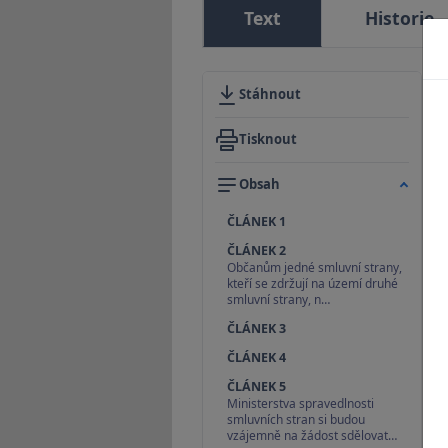
Text
Historie
Stáhnout
Tisknout
Obsah
ČLÁNEK 1
ČLÁNEK 2
Občanům jedné smluvní strany,
kteří se zdržují na území druhé
smluvní strany, n…
ČLÁNEK 3
ČLÁNEK 4
ČLÁNEK 5
Ministerstva spravedlnosti
smluvních stran si budou
vzájemně na žádost sdělovat…