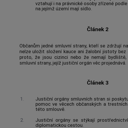
vztahují i na právnické osoby zřízené podle
na jejímž území mají sídlo.
Článek 2
Občanům jedné smluvní strany, kteří se zdržují n
nelze uložit složení kauce ani žalobní jistoty bez
proto, že jsou cizinci nebo že nemají bydliště
smluvní strany, jejíž justiční orgán věc projednává.
Článek 3
1.
Justiční orgány smluvních stran si poskyt
pomoc ve věcech občanských a trestních
této smlouvě.
2.
Justiční orgány se stýkají prostřednict
diplomatickou cestou.