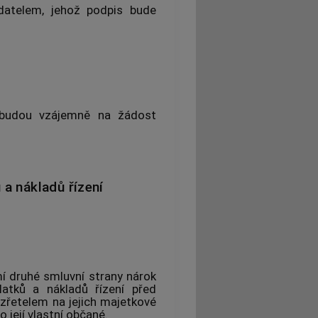
datelem, jehož podpis bude
i budou vzájemně na žádost
a nákladů řízení
í druhé smluvní strany nárok
atků a nákladů řízení před
 zřetelem na jejich majetkové
 její vlastní občané.