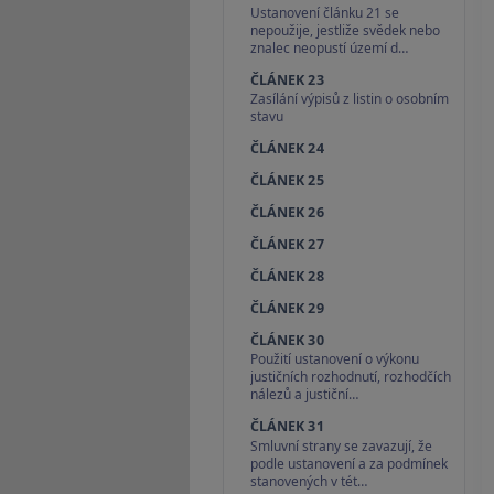
Ustanovení článku 21 se
nepoužije, jestliže svědek nebo
znalec neopustí území d…
ČLÁNEK 23
Zasílání výpisů z listin o osobním
stavu
ČLÁNEK 24
ČLÁNEK 25
ČLÁNEK 26
ČLÁNEK 27
ČLÁNEK 28
ČLÁNEK 29
ČLÁNEK 30
Použití ustanovení o výkonu
justičních rozhodnutí, rozhodčích
nálezů a justiční…
ČLÁNEK 31
Smluvní strany se zavazují, že
podle ustanovení a za podmínek
stanovených v tét…