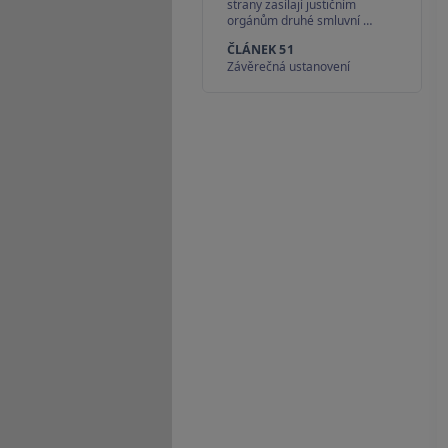
strany zasílají justičním
orgánům druhé smluvní …
ČLÁNEK 51
Závěrečná ustanovení