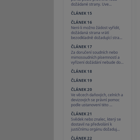
dožádané strany. Uve…
ČLÁNEK 15
ČLÁNEK 16
Není-li možno žádost vyřídit,
dožádaná strana vrátí
bezodkladně dožadující stra…
ČLÁNEK 17
Za doručení soudních nebo
mimosoudních písemností a
vyřízení dožádání nebude do…
ČLÁNEK 18
ČLÁNEK 19
ČLÁNEK 20
Ve věcech daňových, celních a
devizových se právní pomoc
podle ustanovení této …
ČLÁNEK 21
Svědek nebo znalec, který se
dostavil na předvolání k
justičnímu orgánu dožaduj…
ČLÁNEK 22