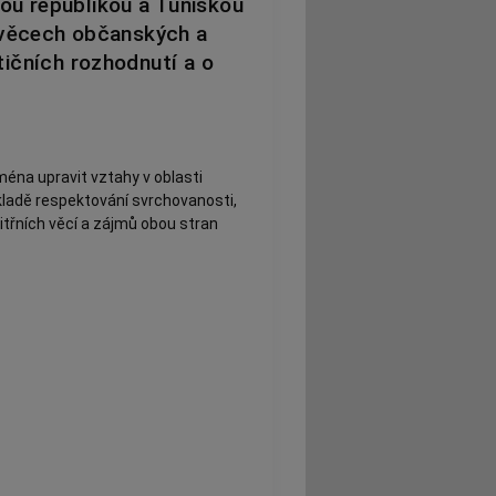
ou republikou a Tuniskou
 věcech občanských a
tičních rozhodnutí a o
éna upravit vztahy v oblasti
ladě respektování svrchovanosti,
itřních věcí a zájmů obou stran