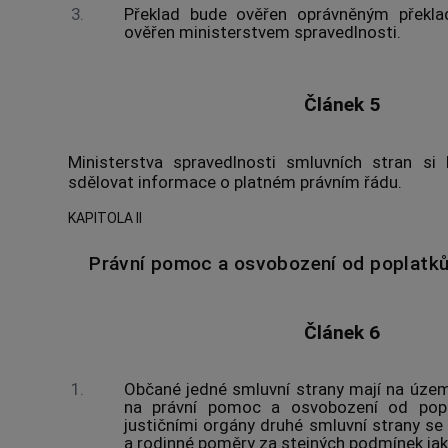
3.
Překlad bude ověřen oprávněným překla
ověřen ministerstvem spravedlnosti.
Článek 5
Ministerstva spravedlnosti smluvních stran s
sdělovat informace o platném právním řádu.
KAPITOLA II
Právní pomoc a osvobození od poplatků 
Článek 6
1.
Občané jedné smluvní strany mají na územ
na právní pomoc a osvobození od popl
justičními orgány druhé smluvní strany se
a rodinné poměry za stejných podmínek jako