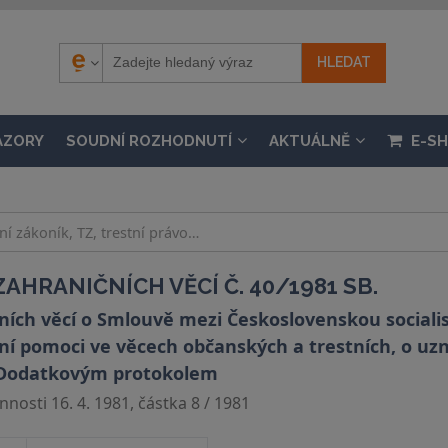
ÁZORY
SOUDNÍ ROZHODNUTÍ
AKTUÁLNĚ
E-S
AHRANIČNÍCH VĚCÍ Č. 40/1981 SB.
ních věcí o Smlouvě mezi Československou sociali
ní pomoci ve věcech občanských a trestních, o uzn
s Dodatkovým protokolem
nosti 16. 4. 1981, částka 8 / 1981