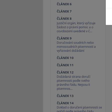
ČLÁNEK 6
ČLÁNEK 7
ČLÁNEK 8
Justiční orgán, který vyřizuje
žádost o právní pomoc a o
osvobození uvedené v č…
ČLÁNEK 9
Doručování soudních nebo
mimosoudních písemností a
vyřizování dožádání
ČLÁNEK 10
ČLÁNEK 11
ČLÁNEK 12
Dožádaná strana doručí
písemnosti podle svého
právního řádu. Nejsou-li
písemnos…
ČLÁNEK 13
ČLÁNEK 14
Doklad o doručení písemnosti se
pořídí podle právního řádu