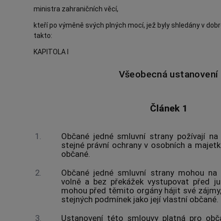
ministra zahraničních věcí,
kteří po výměně svých plných mocí, jež byly shledány v dobr
takto:
KAPITOLA I
Všeobecná ustanovení
Článek 1
1.
Občané jedné smluvní strany požívají na
stejné právní ochrany v osobních a majetko
občané.
2.
Občané jedné smluvní strany mohou na 
volně a bez překážek vystupovat před ju
mohou před těmito orgány hájit své zájmy,
stejných podmínek jako její vlastní občané.
3.
Ustanovení této smlouvy platná pro obč