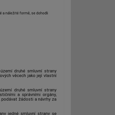
é a náležité formě, se dohodli
 území druhé smluvní strany
vých věcech jako její vlastní
území druhé smluvní strany
stičními a správními orgány,
 podávat žádosti a návrhy za
any jedné smluvní strany se