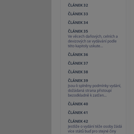
ČLÁNEK 32
ČLÁNEK 33
ČLÁNEK 34
ČLÁNEK 35
Ve věcech daňových, celních a
devizových se vydávání podle
této kapitoly uskute…
ČLÁNEK 36
ČLÁNEK 37
ČLÁNEK 38
ČLÁNEK 39
Jsou-li splněny podmínky vydání,
dožádaná strana přistoupí
bezodkladně k zatčen…
ČLÁNEK 40
ČLÁNEK 41
ČLÁNEK 42
Jestliže o vydání téže osoby žádá
více států buď pro stejné činy