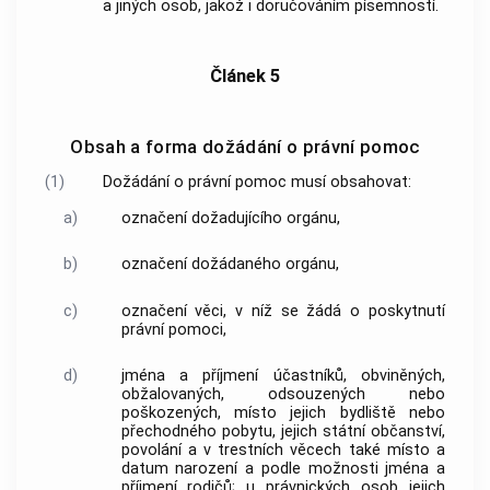
a jiných osob, jakož i doručováním písemností.
Článek 5
Obsah a forma dožádání o právní pomoc
(1)
Dožádání o právní pomoc musí obsahovat:
a)
označení dožadujícího orgánu,
b)
označení dožádaného orgánu,
c)
označení věci, v níž se žádá o poskytnutí
právní pomoci,
d)
jména a příjmení účastníků, obviněných,
obžalovaných, odsouzených nebo
poškozených, místo jejich bydliště nebo
přechodného pobytu, jejich státní občanství,
povolání a v trestních věcech také místo a
datum narození a podle možnosti jména a
příjmení rodičů; u právnických osob jejich