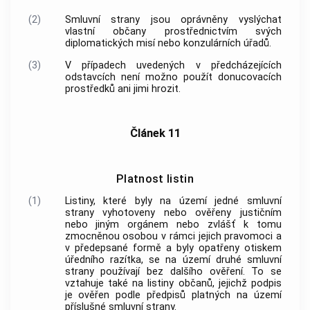
(2)
Smluvní strany jsou oprávněny vyslýchat
vlastní občany prostřednictvím svých
diplomatických misí nebo konzulárních úřadů.
(3)
V případech uvedených v předcházejících
odstavcích není možno použít donucovacích
prostředků ani jimi hrozit.
Článek 11
Platnost listin
(1)
Listiny, které byly na území jedné smluvní
strany vyhotoveny nebo ověřeny justičním
nebo jiným orgánem nebo zvlášť k tomu
zmocněnou osobou v rámci jejich pravomoci a
v předepsané formě a byly opatřeny otiskem
úředního razítka, se na území druhé smluvní
strany používají bez dalšího ověření. To se
vztahuje také na listiny občanů, jejichž podpis
je ověřen podle předpisů platných na území
příslušné smluvní strany.