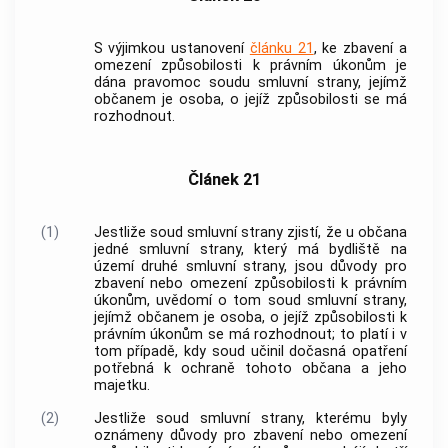
S výjimkou ustanovení
článku 21
, ke zbavení a
omezení způsobilosti k právním úkonům je
dána pravomoc soudu smluvní strany, jejímž
občanem je osoba, o jejíž způsobilosti se má
rozhodnout.
Článek 21
(1)
Jestliže soud smluvní strany zjistí, že u občana
jedné smluvní strany, který má bydliště na
území druhé smluvní strany, jsou důvody pro
zbavení nebo omezení způsobilosti k právním
úkonům, uvědomí o tom soud smluvní strany,
jejímž občanem je osoba, o jejíž způsobilosti k
právním úkonům se má rozhodnout; to platí i v
tom případě, kdy soud učinil dočasná opatření
potřebná k ochraně tohoto občana a jeho
majetku.
(2)
Jestliže soud smluvní strany, kterému byly
oznámeny důvody pro zbavení nebo omezení