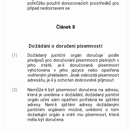
pohrůžku použití donucovacích prostředků pro
případ nedostavení se.
Článek 8
Dožádání o doručení písemností
(1)
Dožádaný justiční orgán doručuje podle
předpisů pro doručování písemností platných v
jeho státě, je-li doručovaná písemnost
vyhotovena v jeho jazyce nebo opatřena
ověřeným překladem. Jinak odevzdá písemnost
adresátu, je-li ji ochoten dobrovolně přijmout.
(2)
Nemůže-li být písemnost doručena na adresu,
která je uvedena v dožádání, dožádaný justiční
orgán učiní sám opatření potřebná ke zjištění
adresy. Není-li zjištění adresy dožádaným
justičním orgánem možné, uvědomí o tom
dožadující orgán a vrátí mu písemnost, která
měla být doručena.