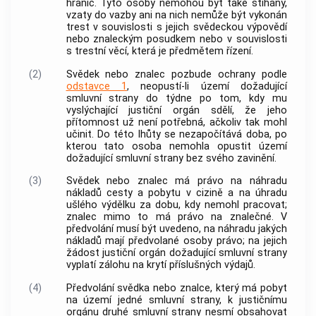
hranic. Tyto osoby nemohou být také stíhány,
vzaty do vazby ani na nich nemůže být vykonán
trest v souvislosti s jejich svědeckou výpovědí
nebo znaleckým posudkem nebo v souvislosti
s trestní věcí, která je předmětem řízení.
(2)
Svědek nebo znalec pozbude ochrany podle
odstavce 1
, neopustí-li území dožadující
smluvní strany do týdne po tom, kdy mu
vyslýchající justiční orgán sdělí, že jeho
přítomnost už není potřebná, ačkoliv tak mohl
učinit. Do této lhůty se nezapočítává doba, po
kterou tato osoba nemohla opustit území
dožadující smluvní strany bez svého zavinění.
(3)
Svědek nebo znalec má právo na náhradu
nákladů cesty a pobytu v cizině a na úhradu
ušlého výdělku za dobu, kdy nemohl pracovat;
znalec mimo to má právo na znalečné. V
předvolání musí být uvedeno, na náhradu jakých
nákladů mají předvolané osoby právo; na jejich
žádost justiční orgán dožadující smluvní strany
vyplatí zálohu na krytí příslušných výdajů.
(4)
Předvolání svědka nebo znalce, který má pobyt
na území jedné smluvní strany, k justičnímu
orgánu druhé smluvní strany nesmí obsahovat