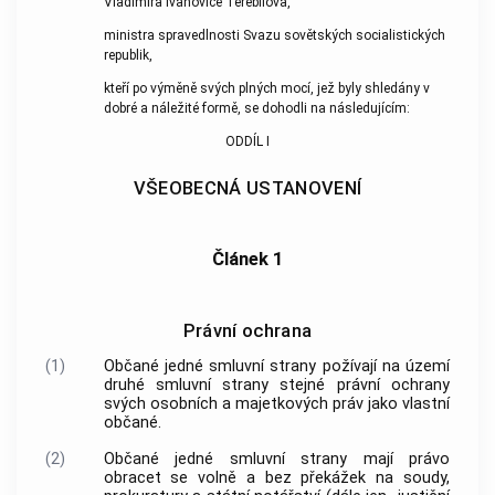
Vladimíra Ivanoviče Terebilova,
ministra spravedlnosti Svazu sovětských socialistických
republik,
kteří po výměně svých plných mocí, jež byly shledány v
dobré a náležité formě, se dohodli na následujícím:
ODDÍL I
VŠEOBECNÁ USTANOVENÍ
Článek 1
Právní ochrana
(1)
Občané jedné smluvní strany požívají na území
druhé smluvní strany stejné právní ochrany
svých osobních a majetkových práv jako vlastní
občané.
(2)
Občané jedné smluvní strany mají právo
obracet se volně a bez překážek na soudy,