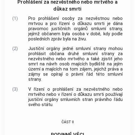
Prohlášení za nezvěstného nebo mrtvého a
důkaz smrti
(1)
Pro prohlášení osoby za nezvěstnou nebo
mrtvou a pro řízení o důkazu smrti je dána
pravomoc justičních orgánů smluvní strany,
jejímž občanem byla osoba v době, kdy podle
posledních zpráv byla na živu.
(2)
Justiční orgány jedné smluvní strany mohou
prohlásit občana druhé smluvní strany za
nezvěstného nebo mrtvého a také zjistit jeho
smrt na návrh osob majících bydliště na jejím
území a majících na tom zájem, jejichž práva a
zájmy se opírají o právní řád této smluvní
strany.
(3)
V řízení o prohlášení za nezvěstného nebo
mrtvého nebo v řízení o důkazu smrti používají
justiční orgány smluvních stran právního řádu
svého státu.
ČÁST II
RODINNÉ VĚCI