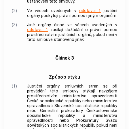
ustanovení této smlouvy.
(2)
Ve věcech uvedených v
odstavci 1
justiční
orgány poskytují právní pomoc i jiným orgánům.
(3)
Jiné orgány činné ve věcech uvedených v
odstavci 1
zasílají dožádání o právní pomoc
prostřednictvím justičních orgánů, pokud není v
této smlouvě stanoveno jinak.
Článek 3
Způsob styku
(1)
Justiční orgány smluvních stran se při
provádění této smlouvy stýkají navzájem
prostřednictvím ministerstva spravedlnosti
České socialistické republiky nebo ministerstva
spravedlnosti Slovenské socialistické republiky
nebo Generální prokuratury Československé
socialistické republiky a ministerstva
spravedlnosti nebo Prokuratury Svazu
sovětských socialistických republik, pokud není