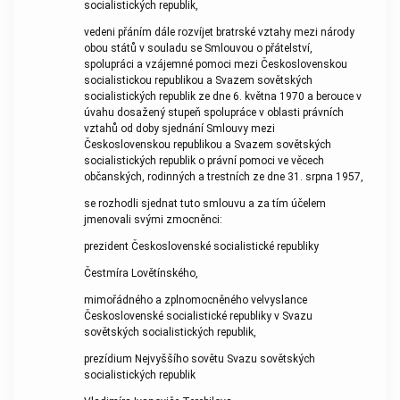
socialistických republik,
vedeni přáním dále rozvíjet bratrské vztahy mezi národy
obou států v souladu se Smlouvou o přátelství,
spolupráci a vzájemné pomoci mezi Československou
socialistickou republikou a Svazem sovětských
socialistických republik ze dne 6. května 1970 a berouce v
úvahu dosažený stupeň spolupráce v oblasti právních
vztahů od doby sjednání Smlouvy mezi
Československou republikou a Svazem sovětských
socialistických republik o právní pomoci ve věcech
občanských, rodinných a trestních ze dne 31. srpna 1957,
se rozhodli sjednat tuto smlouvu a za tím účelem
jmenovali svými zmocněnci:
prezident Československé socialistické republiky
Čestmíra Lovětínského,
mimořádného a zplnomocněného velvyslance
Československé socialistické republiky v Svazu
sovětských socialistických republik,
prezídium Nejvyššího sovětu Svazu sovětských
socialistických republik