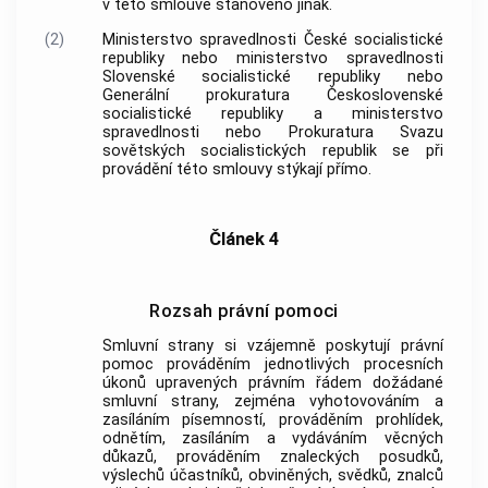
v této smlouvě stanoveno jinak.
(2)
Ministerstvo spravedlnosti České socialistické
republiky nebo ministerstvo spravedlnosti
Slovenské socialistické republiky nebo
Generální prokuratura Československé
socialistické republiky a ministerstvo
spravedlnosti nebo Prokuratura Svazu
sovětských socialistických republik se při
provádění této smlouvy stýkají přímo.
Článek 4
Rozsah právní pomoci
Smluvní strany si vzájemně poskytují právní
pomoc prováděním jednotlivých procesních
úkonů upravených právním řádem dožádané
smluvní strany, zejména vyhotovováním a
zasíláním písemností, prováděním prohlídek,
odnětím, zasíláním a vydáváním věcných
důkazů, prováděním znaleckých posudků,
výslechů účastníků, obviněných, svědků, znalců