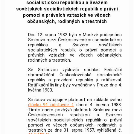
socialistickou republikou a Svazem
sovětských socialistických republik o právní
pomoci a právních vztazích ve věcech
občanských, rodinných a trestních
Dne 12. srpna 1982 byla v Moskvě podepsána
Smlouva mezi Československou socialistickou
republikou a Svazem sovětských
socialistických republik o právní pomoci a
právních vztazích ve věcech občanských,
rodinných a trestních.
Se Smlouvou vyslovilo souhlas Federální
shromáždění Československé socialistické
republiky a prezident republiky ji ratifikoval.
Ratifikační listiny byly vyměněny v Praze dne 4.
května 1983.
Smlouva vstupuje v platnost na základě svého
článku 91 odstavce 1
dnem 4. června 1983.
Tímto dnem pozbývá platnosti Smlouva mezi
Československou republikou a Svazem
sovětských socialistických republik o právní
pomoci ve věcech občanských, rodinných a
trestních ze dne 31. srpna 1957, vyhlášená č.