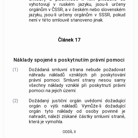
vyhotovují v ruském jazyku, jsou-li určeny
orgánům v ČSSR, a v českém nebo slovenském
jazyku, jsou-li určeny orgánům v SSSR, pokud
není v této smlouvě stanoveno jinak.
Článek 17
Náklady spojené s poskytnutím právní pomoci
(1)
Dožádaná smluvní strana nebude požadovat
náhradu nákladů vzniklých při poskytování
právní pomoci. Smluvní strany nesou samy
všechny náklady vzniklé při poskytnutí právní
pomoci na jejich území.
(2)
Dožádaný justiční orgán uvědomí dožadující
orgán o výši nákladů. Vymůže-li dožadující
orgán tyto náklady od osoby povinné je
nahradit, náleží získané částky smluvní straně,
která je vymohla.
ODDÍL II