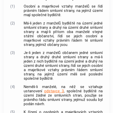
(1)
Osobní a majetkové vztahy manželů se řídí
právním řádem smluvní strany, na jejímž území
mají společné bydliště.
(2)
Má-li jeden z manželů bydliště na území jedné
smluvní strany a druhý na území druhé smluvní
strany a mají-li přitom oba manželé stejné
státní občanství, řídí se jejich osobní a
majetkové vztahy právním řádem té smluvní
strany, jejímiž občany jsou.
(3)
Je-li jeden z manželů občanem jedné smluvní
strany a druhý druhé smluvní strany a má-li
jeden z nich bydliště na území jedné a druhý na
území druhé smluvní strany, řídí se jejich osobní
a majetkové vztahy právním řádem smluvní
strany, na jejímž území měli své poslední
společné bydliště.
(4)
Neměli-li manželé, na něž se vztahuje
ustanovení
odstavce 3
, společné bydliště na
území žádné ze smluvních stran, použije se
právního řádu smluvní strany, jejímuž soudu byl
podán návrh.
(5)
K řízení o osobních a majetkových vztazích