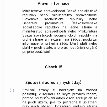
Právní informace
Ministerstvo spravedlnosti České socialistické
republiky nebo ministerstvo spravedlnosti
Slovenské socialistické republiky nebo
Generální prokuratura Československé
socialistické republiky na jedné straně a
ministerstvo spravedlnosti nebo Prokuratura
Svazu sovětských socialistických republik na
druhé straně si navzájem na žádost poskytují
informace o právním řádu, který platí nebo
platil v jejich státě, a o praxi justičních orgánů
při jeho používání.
Článek 15
Zjišťování adres a jiných údajů
(1)
Smluvní strany si navzájem na žádost
poskytují, v souladu se svým právním řádem,
pomoc při zjišťování adres osob zdržujících se
na jejich území, je-li to potřebné k uplatnění
práv jejich občanů. Dožadující smluvní strana