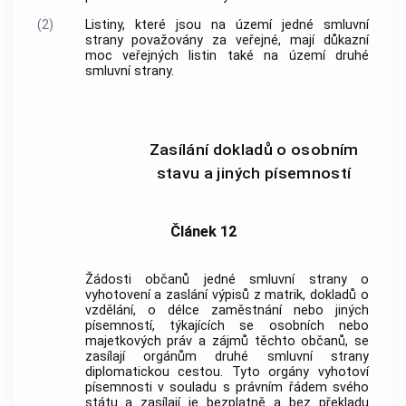
(2)
Listiny, které jsou na území jedné smluvní
strany považovány za veřejné, mají důkazní
moc veřejných listin také na území druhé
smluvní strany.
Zasílání dokladů o osobním
stavu a jiných písemností
Článek 12
Žádosti občanů jedné smluvní strany o
vyhotovení a zaslání výpisů z matrik, dokladů o
vzdělání, o délce zaměstnání nebo jiných
písemností, týkajících se osobních nebo
majetkových práv a zájmů těchto občanů, se
zasílají orgánům druhé smluvní strany
diplomatickou cestou. Tyto orgány vyhotoví
písemnosti v souladu s právním řádem svého
státu a zasílají je bezplatně a bez překladu