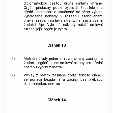
diplomatickou cestou druhé smluvní straně.
Orgán příslušný podle bydliště žadatele mu
předá písemnost a současně od něho vybere
vynaložené náklady v rozsahu stanoveném
právním řádem smluvní strany, na jejímž území
žadatel žije. Vybrané náklady náleží smluvní
straně, jejíž orgán je vybral.
Článek 13
(1)
Matriční úřady jedné smluvní strany zasílají na
žádost orgánů druhé smluvní strany pro úřední
potřebu výpisy z matrik.
(2)
Výpisy z matrik zasílané podle tohoto článku
se pořizují bezplatně a zasílají bez překladu
diplomatickou cestou.
Článek 14