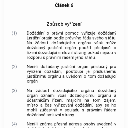
Článek 6
Způsob vyřízení
(1)
Dožádání o právní pomoc vyřizuje dožádaný
justiční orgán podle právního řádu svého státu.
Na žádost dožadujícího orgánu však může
dožádaný justiční orgán použít předpisů o
řízení dožadující smluvní strany, pokud nejsou v
rozporu s právním řádem jeho státu.
(2)
Není-li dožádaný justiční orgán příslušný pro
vyřízení dožádání, postoupí je příslušnému
justičnímu orgánu a uvědomí o tom dožadující
orgán.
(3)
Na žádost dožadujícího orgánu dožádaný
orgán oznámí včas dožadujícímu orgánu a
účastníkům řízení, majícím na tom zájem,
místo a čas vyřizování dožádání, aby se ho
mohli zúčastnit v souladu s právním řádem
dožádané smluvní strany.
(4)
Není-li známa přesná adresa osoby uvedené v