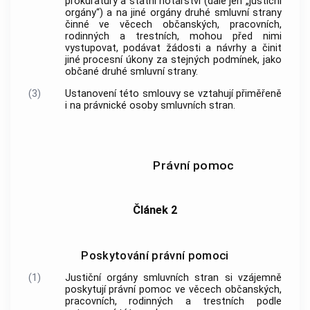
prokuratury a státní notářství (dále jen „justiční
orgány“) a na jiné orgány druhé smluvní strany
činné ve věcech občanských, pracovních,
rodinných a trestních, mohou před nimi
vystupovat, podávat žádosti a návrhy a činit
jiné procesní úkony za stejných podmínek, jako
občané druhé smluvní strany.
(3)
Ustanovení této smlouvy se vztahují přiměřeně
i na právnické osoby smluvních stran.
Právní pomoc
Článek 2
Poskytování právní pomoci
(1)
Justiční orgány smluvních stran si vzájemně
poskytují právní pomoc ve věcech občanských,
pracovních, rodinných a trestních podle