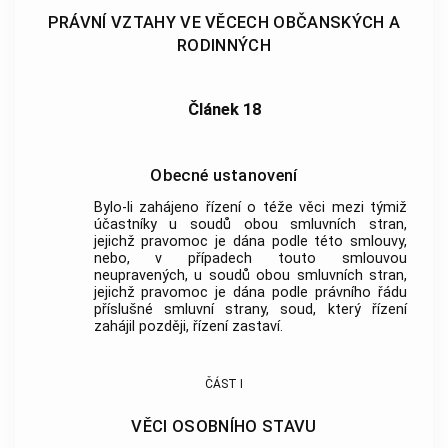
PRÁVNÍ VZTAHY VE VĚCECH OBČANSKÝCH A
RODINNÝCH
Článek 18
Obecné ustanovení
Bylo-li zahájeno řízení o téže věci mezi týmiž
účastníky u soudů obou smluvních stran,
jejichž pravomoc je dána podle této smlouvy,
nebo, v případech touto smlouvou
neupravených, u soudů obou smluvních stran,
jejichž pravomoc je dána podle právního řádu
příslušné smluvní strany, soud, který řízení
zahájil později, řízení zastaví.
ČÁST I
VĚCI OSOBNÍHO STAVU