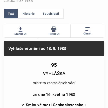
částka 20 / 1983
Text
Historie
Souvislosti
Obsah
Stáhnout
Tisknout
Vyhlášené znění
od 13. 9. 1983
95
VYHLÁŠKA
ministra zahraničních věcí
ze dne 16. května 1983
o Smlouvě mezi Československou