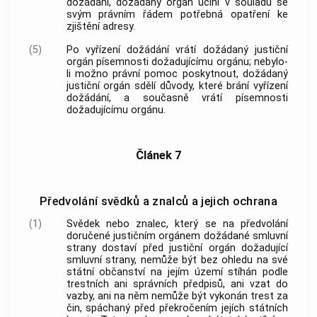
dožádání, dožádaný orgán učiní v souladu se
svým právním řádem potřebná opatření ke
zjištění adresy.
(5)
Po vyřízení dožádání vrátí dožádaný justiční
orgán písemnosti dožadujícímu orgánu; nebylo-
li možno právní pomoc poskytnout, dožádaný
justiční orgán sdělí důvody, které brání vyřízení
dožádání, a současně vrátí písemnosti
dožadujícímu orgánu.
Článek 7
Předvolání svědků a znalců a jejich ochrana
(1)
Svědek nebo znalec, který se na předvolání
doručené justičním orgánem dožádané smluvní
strany dostaví před justiční orgán dožadující
smluvní strany, nemůže být bez ohledu na své
státní občanství na jejím území stíhán podle
trestních ani správních předpisů, ani vzat do
vazby, ani na něm nemůže být vykonán trest za
čin, spáchaný před překročením jejích státních