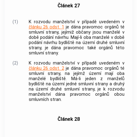
Článek 27
(1)
K rozvodu manželství v případě uvedeném v
článku 26 odst. 1
je dána pravomoc orgánů té
smluvní strany, jejímiž občany jsou manželé v
době podání návrhu. Mají-li oba manželé v době
podání návrhu bydliště na území druhé smluvní
strany, je dána pravomoc také orgánů této
smluvní strany.
(2)
K rozvodu manželství v případě uvedeném v
článku 26 odst. 2
je dána pravomoc orgánů té
smluvní strany, na jejímž území mají oba
manželé bydliště. Má-li jeden z manželů
bydliště na území jedné smluvní strany a druhý
na území druhé smluvní strany, je k rozvodu
manželství dána pravomoc orgánů obou
smluvních stran.
Článek 28