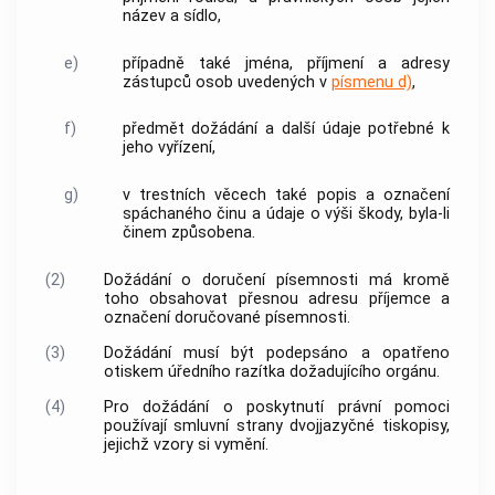
název a sídlo,
e)
případně také jména, příjmení a adresy
zástupců osob uvedených v
písmenu d)
,
f)
předmět dožádání a další údaje potřebné k
jeho vyřízení,
g)
v trestních věcech také popis a označení
spáchaného činu a údaje o výši škody, byla-li
činem způsobena.
(2)
Dožádání o doručení písemnosti má kromě
toho obsahovat přesnou adresu příjemce a
označení doručované písemnosti.
(3)
Dožádání musí být podepsáno a opatřeno
otiskem úředního razítka dožadujícího orgánu.
(4)
Pro dožádání o poskytnutí právní pomoci
používají smluvní strany dvojjazyčné tiskopisy,
jejichž vzory si vymění.