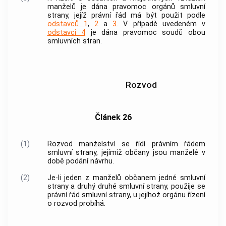
manželů je dána pravomoc orgánů smluvní
strany, jejíž právní řád má být použit podle
odstavců 1
,
2
a
3.
V případě uvedeném v
odstavci 4
je dána pravomoc soudů obou
smluvních stran.
Rozvod
Článek 26
(1)
Rozvod manželství se řídí právním řádem
smluvní strany, jejímiž občany jsou manželé v
době podání návrhu.
(2)
Je-li jeden z manželů občanem jedné smluvní
strany a druhý druhé smluvní strany, použije se
právní řád smluvní strany, u jejíhož orgánu řízení
o rozvod probíhá.