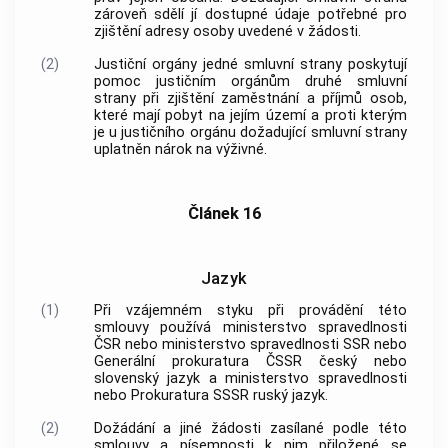
zároveň sdělí jí dostupné údaje potřebné pro
zjištění adresy osoby uvedené v žádosti.
(2)
Justiční orgány jedné smluvní strany poskytují
pomoc justičním orgánům druhé smluvní
strany při zjištění zaměstnání a příjmů osob,
které mají pobyt na jejím území a proti kterým
je u justičního orgánu dožadující smluvní strany
uplatněn nárok na výživné.
Článek 16
Jazyk
(1)
Při vzájemném styku při provádění této
smlouvy používá ministerstvo spravedlnosti
ČSR nebo ministerstvo spravedlnosti SSR nebo
Generální prokuratura ČSSR český nebo
slovenský jazyk a ministerstvo spravedlnosti
nebo Prokuratura SSSR ruský jazyk.
(2)
Dožádání a jiné žádosti zasílané podle této
smlouvy a písemnosti k nim přiložené se