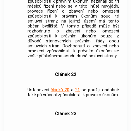
způsobilosti k právním úkonům, nezahájí do tří
měsíců řízení nebo se v této lhůtě nevyjádří,
provede řízení o zbavení nebo omezení
způsobilosti k právním úkonům soud té
smluvní strany, na jejímž území má tento
občan bydliště. V tomto případě může být
rozhodnuto o zbavení nebo omezení
způsobilosti k právním úkonům pouze z
důvodů stanovených právními řády obou
smluvních stran. Rozhodnutí o zbavení nebo
omezení způsobilosti k právním úkonům se
zašle příslušnému soudu druhé smluvní strany.
Článek 22
Ustanovení
článků 20
a
21
se použijí obdobně
také při vrácení způsobilosti k právním úkonům.
Článek 23