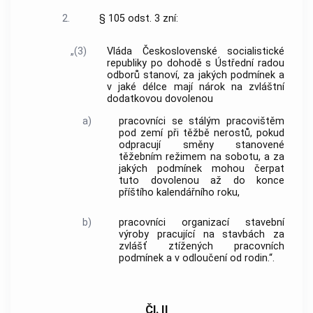
2.
§ 105 odst. 3 zní:
„(3)
Vláda Československé socialistické
republiky po dohodě s Ústřední radou
odborů stanoví, za jakých podmínek a
v jaké délce mají nárok na zvláštní
dodatkovou dovolenou
a)
pracovníci se stálým pracovištěm
pod zemí při těžbě nerostů, pokud
odpracují směny stanovené
těžebním režimem na sobotu, a za
jakých podmínek mohou čerpat
tuto dovolenou až do konce
příštího kalendářního roku,
b)
pracovníci organizací stavební
výroby pracující na stavbách za
zvlášť ztížených pracovních
podmínek a v odloučení od rodin.“.
Čl. II