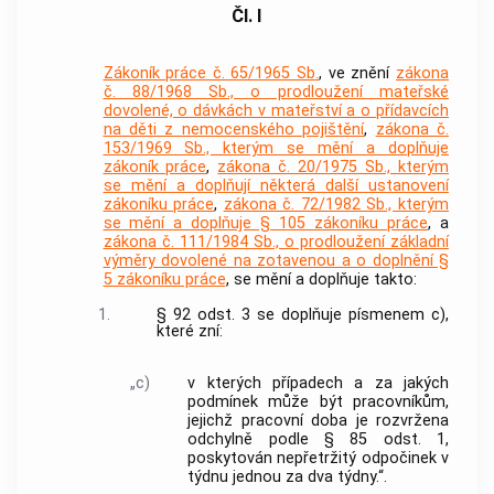
Čl. I
Zákoník práce č. 65/1965 Sb.
, ve znění
zákona
č. 88/1968 Sb., o prodloužení mateřské
dovolené, o dávkách v mateřství a o přídavcích
na děti z nemocenského pojištění
,
zákona č.
153/1969 Sb., kterým se mění a doplňuje
zákoník práce
,
zákona č. 20/1975 Sb., kterým
se mění a doplňují některá další ustanovení
zákoníku práce
,
zákona č. 72/1982 Sb., kterým
se mění a doplňuje § 105 zákoníku práce
, a
zákona č. 111/1984 Sb., o prodloužení základní
výměry dovolené na zotavenou a o doplnění §
5 zákoníku práce
, se mění a doplňuje takto:
1.
§ 92 odst. 3 se doplňuje písmenem c),
které zní:
„c)
v kterých případech a za jakých
podmínek může být pracovníkům,
jejichž pracovní doba je rozvržena
odchylně podle § 85 odst. 1,
poskytován nepřetržitý odpočinek v
týdnu jednou za dva týdny.“.