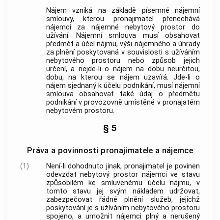
Nájem vzniká na základě písemné nájemní
smlouvy, kterou pronajimatel přenechává
nájemci za nájemné nebytový prostor do
užívání. Nájemní smlouva musí obsahovat
předmět a účel nájmu, výši nájemného a úhrady
za plnění poskytovaná v souvislosti s užíváním
nebytového prostoru nebo způsob jejich
určení, a nejde-li o nájem na dobu neurčitou,
dobu, na kterou se nájem uzavírá. Jde-li o
nájem sjednaný k účelu podnikání, musí nájemní
smlouva obsahovat také údaj o předmětu
podnikání v provozovně umístěné v pronajatém
nebytovém prostoru.
§ 5
Práva a povinnosti pronajimatele a nájemce
(1)
Není-li dohodnuto jinak, pronajimatel je povinen
odevzdat nebytový prostor nájemci ve stavu
způsobilém ke smluvenému účelu nájmu, v
tomto stavu jej svým nákladem udržovat,
zabezpečovat řádné plnění služeb, jejichž
poskytování je s užíváním nebytového prostoru
spojeno, a umožnit nájemci plný a nerušený