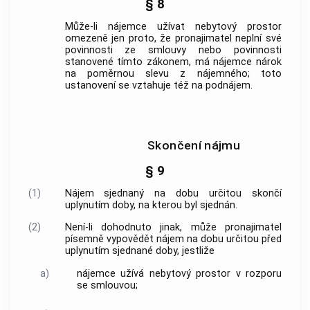
§ 8
Může-li nájemce užívat nebytový prostor
omezeně jen proto, že pronajimatel neplní své
povinnosti ze smlouvy nebo povinnosti
stanovené tímto zákonem, má nájemce nárok
na poměrnou slevu z nájemného; toto
ustanovení se vztahuje též na podnájem.
Skončení nájmu
§ 9
(1)
Nájem sjednaný na dobu určitou skončí
uplynutím doby, na kterou byl sjednán.
(2)
Není-li dohodnuto jinak, může pronajimatel
písemně vypovědět nájem na dobu určitou před
uplynutím sjednané doby, jestliže
a)
nájemce užívá nebytový prostor v rozporu
se smlouvou;