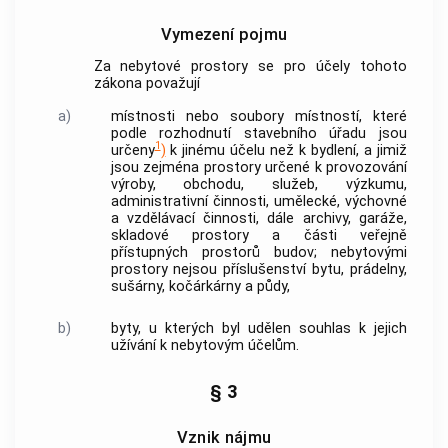
Vymezení pojmu
Za nebytové prostory se pro účely tohoto
zákona považují
a)
místnosti nebo soubory místností, které
podle rozhodnutí stavebního úřadu jsou
1
určeny
)
k jinému účelu než k bydlení, a jimiž
jsou zejména prostory určené k provozování
výroby, obchodu, služeb, výzkumu,
administrativní činnosti, umělecké, výchovné
a vzdělávací činnosti, dále archivy, garáže,
skladové prostory a části veřejně
přístupných prostorů budov; nebytovými
prostory nejsou příslušenství bytu, prádelny,
sušárny, kočárkárny a půdy,
b)
byty, u kterých byl udělen souhlas k jejich
užívání k nebytovým účelům.
§ 3
Vznik nájmu