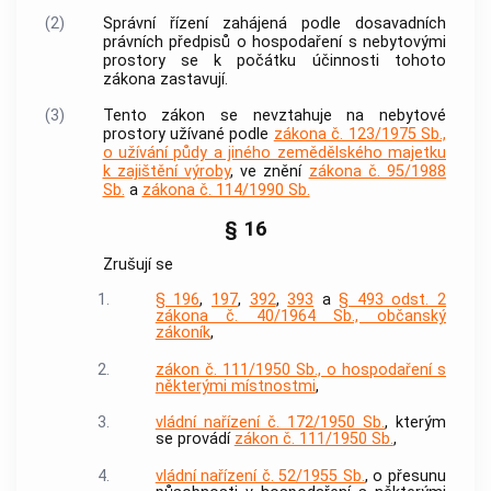
(2)
Správní řízení zahájená podle dosavadních
právních předpisů o hospodaření s nebytovými
prostory se k počátku účinnosti tohoto
zákona zastavují.
(3)
Tento zákon se nevztahuje na nebytové
prostory užívané podle
zákona č. 123/1975 Sb.,
o užívání půdy a jiného zemědělského majetku
k zajištění výroby
, ve znění
zákona č. 95/1988
Sb.
a
zákona č. 114/1990 Sb.
§ 16
Zrušují se
1.
§ 196
,
197
,
392
,
393
a
§ 493 odst. 2
zákona č. 40/1964 Sb., občanský
zákoník
,
2.
zákon č. 111/1950 Sb., o hospodaření s
některými místnostmi
,
3.
vládní nařízení č. 172/1950 Sb.
, kterým
se provádí
zákon č. 111/1950 Sb.
,
4.
vládní nařízení č. 52/1955 Sb.
, o přesunu