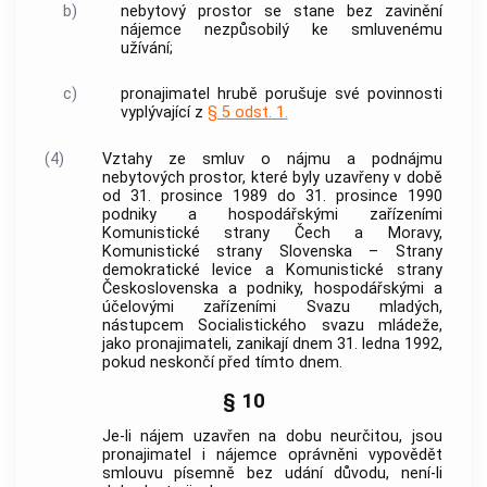
b)
nebytový prostor se stane bez zavinění
nájemce nezpůsobilý ke smluvenému
užívání;
c)
pronajimatel hrubě porušuje své povinnosti
vyplývající z
§ 5 odst. 1.
(4)
Vztahy ze smluv o nájmu a podnájmu
nebytových prostor, které byly uzavřeny v době
od 31. prosince 1989 do 31. prosince 1990
podniky a hospodářskými zařízeními
Komunistické strany Čech a Moravy,
Komunistické strany Slovenska – Strany
demokratické levice a Komunistické strany
Československa a podniky, hospodářskými a
účelovými zařízeními Svazu mladých,
nástupcem Socialistického svazu mládeže,
jako pronajimateli, zanikají dnem 31. ledna 1992,
pokud neskončí před tímto dnem.
§ 10
Je-li nájem uzavřen na dobu neurčitou, jsou
pronajimatel i nájemce oprávněni vypovědět
smlouvu písemně bez udání důvodu, není-li