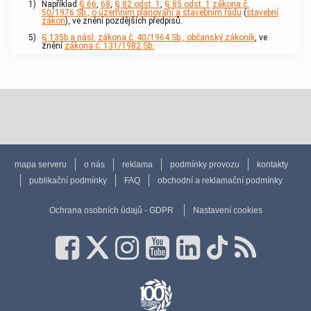
1)
Například
§ 66
,
68
,
§ 82 odst. 1
,
§ 85 odst. 1
zákona č.
50/1976 Sb., o územním plánování a stavebním řádu
(
stavební
zákon
), ve znění pozdějších předpisů.
5)
§ 135b a násl.
zákona č. 40/1964 Sb., občanský zákoník
, ve
znění
zákona č. 131/1982 Sb.
mapa serveru
o nás
reklama
podmínky provozu
kontakty
publikační podmínky
FAQ
obchodní a reklamační podmínky
Ochrana osobních údajů - GDPR
Nastavení cookies