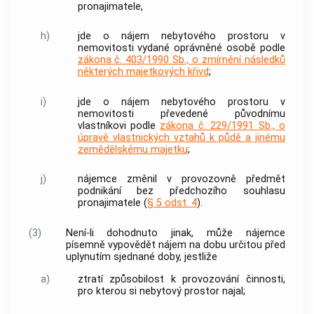
pronajimatele,
h)
jde o nájem nebytového prostoru v
nemovitosti
vydané oprávněné osobě podle
zákona č. 403/1990 Sb., o zmírnění následků
některých majetkových křivd
;
i)
jde o nájem nebytového prostoru v
nemovitosti
převedené původnímu
vlastníkovi podle
zákona č. 229/1991 Sb., o
úpravě vlastnických vztahů k půdě a jinému
zemědělskému majetku
;
j)
nájemce změnil v provozovně předmět
podnikání bez předchozího souhlasu
pronajimatele (
§ 5 odst. 4
).
(3)
Není-li dohodnuto jinak, může nájemce
písemně vypovědět nájem na dobu určitou před
uplynutím sjednané doby, jestliže
a)
ztratí způsobilost k provozování činnosti,
pro kterou si nebytový prostor najal;