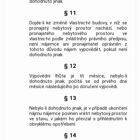
dohodnuto jinak.
§ 11
Dojde-li ke změně vlastnictví budovy, v níž se
pronajatý nebytový prostor nachází, nebo
pronajatého nebytového prostoru ve
vlastnictví podle zvláštního právního předpisu,
není nájemce ani pronajimatel oprávněn z
tohoto důvodu nájem vypovědět, pokud není
dohodnuto jinak.
§ 12
Výpovědní lhůta je tři měsíce, nebylo-li
dohodnuto jinak; počítá se od prvého dne
měsíce následujícího po doručení výpovědi.
§ 13
Nebylo-li dohodnuto jinak, je v případě ukončení
nájmu nájemce povinen vrátit nebytový prostor
ve stavu, v jakém ho převzal s přihlédnutím k
obvyklému opotřebení.
§ 14