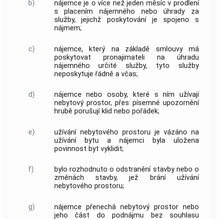
b)
nájemce je o více než jeden měsíc v prodlení
s placením nájemného nebo úhrady za
služby, jejichž poskytování je spojeno s
nájmem;
c)
nájemce, který na základě smlouvy má
poskytovat pronajimateli na úhradu
nájemného určité služby, tyto služby
neposkytuje řádně a včas;
d)
nájemce nebo osoby, které s ním užívají
nebytový prostor, přes písemné upozornění
hrubě porušují klid nebo pořádek;
e)
užívání nebytového prostoru je vázáno na
užívání bytu a nájemci byla uložena
povinnost byt vyklidit;
f)
bylo rozhodnuto o odstranění stavby nebo o
změnách stavby, jež brání užívání
nebytového prostoru;
g)
nájemce přenechá nebytový prostor nebo
jeho část do podnájmu bez souhlasu