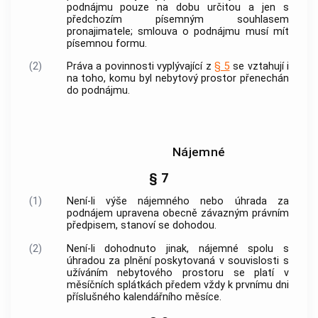
podnájmu pouze na dobu určitou a jen s
předchozím písemným souhlasem
pronajimatele; smlouva o podnájmu musí mít
písemnou formu.
(2)
Práva a povinnosti vyplývající z
§ 5
se vztahují i
na toho, komu byl nebytový prostor přenechán
do podnájmu.
Nájemné
§ 7
(1)
Není-li výše nájemného nebo úhrada za
podnájem upravena obecně závazným právním
předpisem, stanoví se dohodou.
(2)
Není-li dohodnuto jinak, nájemné spolu s
úhradou za plnění poskytovaná v souvislosti s
užíváním nebytového prostoru se platí v
měsíčních splátkách předem vždy k prvnímu dni
příslušného kalendářního měsíce.