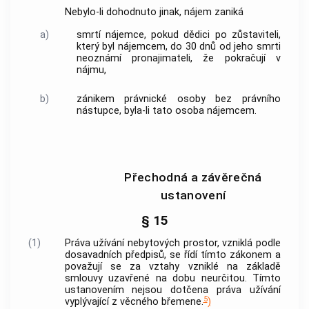
Nebylo-li dohodnuto jinak, nájem zaniká
a)
smrtí nájemce, pokud dědici po zůstaviteli,
který byl nájemcem, do 30 dnů od jeho smrti
neoznámí pronajimateli, že pokračují v
nájmu,
b)
zánikem právnické osoby bez právního
nástupce, byla-li tato osoba nájemcem.
Přechodná a závěrečná
ustanovení
§ 15
(1)
Práva užívání nebytových prostor, vzniklá podle
dosavadních předpisů, se řídí tímto zákonem a
považují se za vztahy vzniklé na základě
smlouvy uzavřené na dobu neurčitou. Tímto
ustanovením nejsou dotčena práva užívání
5
vyplývající z věcného břemene.
)