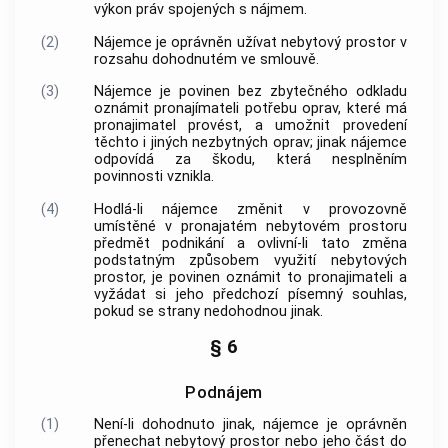
výkon práv spojených s nájmem.
(2)
Nájemce je oprávněn užívat nebytový prostor v
rozsahu dohodnutém ve smlouvě.
(3)
Nájemce je povinen bez zbytečného odkladu
oznámit pronajímateli potřebu oprav, které má
pronajimatel provést, a umožnit provedení
těchto i jiných nezbytných oprav; jinak nájemce
odpovídá za škodu, která nesplněním
povinnosti vznikla.
(4)
Hodlá-li nájemce změnit v provozovně
umístěné v pronajatém nebytovém prostoru
předmět podnikání a ovlivní-li tato změna
podstatným způsobem využití nebytových
prostor, je povinen oznámit to pronajimateli a
vyžádat si jeho předchozí písemný souhlas,
pokud se strany nedohodnou jinak.
§ 6
Podnájem
(1)
Není-li dohodnuto jinak, nájemce je oprávněn
přenechat nebytový prostor nebo jeho část do