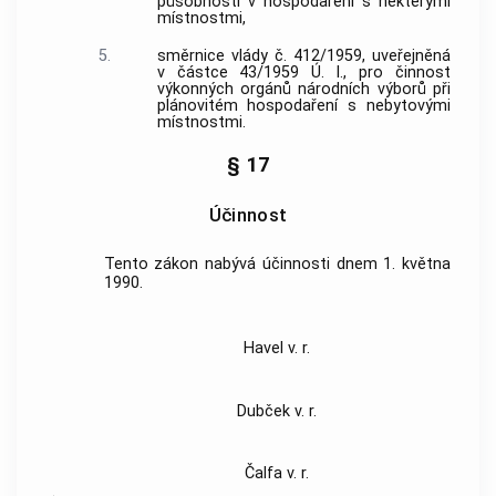
působnosti v hospodaření s některými
místnostmi,
5.
směrnice vlády č. 412/1959, uveřejněná
v částce 43/1959 Ú. l., pro činnost
výkonných orgánů národních výborů při
plánovitém hospodaření s nebytovými
místnostmi.
§ 17
Účinnost
Tento zákon nabývá účinnosti dnem 1. května
1990.
Havel v. r.
Dubček v. r.
Čalfa v. r.