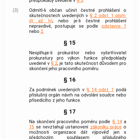
předpoklady uvedené v
§ 3
.
(3)
Odmítl-li občan učinit čestné prohlášení o
skutečnostech uvedených v
§ 2 odst. 1 písm.
d) až h)
, nebo je-li čestné prohlášení
nepravdivé, postupuje se podle
odstavce 1
nebo
2.
§ 15
Nesplňuje-li prokurátor nebo vyšetřovatel
prokuratury pro výkon funkce předpoklady
uvedené v
§ 2
, je tato skutečnost důvodem pro
skončení jeho pracovního poměru.
§ 16
Za podmínek uvedených v
§ 14 odst. 1
podá
příslušný orgán návrh na odvolání soudce nebo
přísedícího z jeho funkce.
§ 17
Na skončení pracovního poměru podle
§ 14
a
15
se nevztahují ustanovení
zákoníku práce
o
možnosti organizace dát výpověď jen s
předchozím souhlasem příslušného