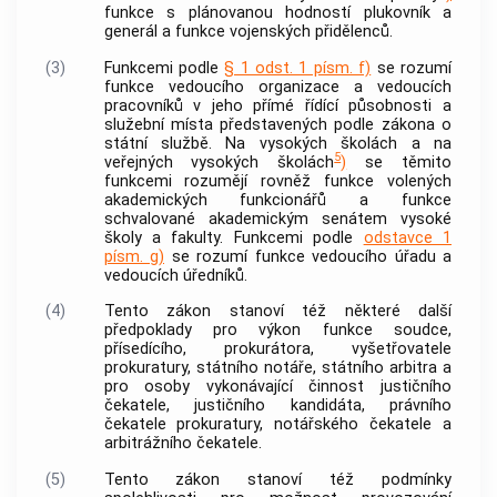
funkce s plánovanou hodností plukovník a
generál a funkce vojenských přidělenců.
(3)
Funkcemi podle
§ 1 odst. 1 písm. f)
se rozumí
funkce vedoucího organizace a vedoucích
pracovníků v jeho přímé řídící působnosti a
služební místa představených podle zákona o
státní službě. Na vysokých školách a na
5
veřejných vysokých školách
)
se těmito
funkcemi rozumějí rovněž funkce volených
akademických funkcionářů a funkce
schvalované akademickým senátem vysoké
školy a fakulty. Funkcemi podle
odstavce 1
písm. g)
se rozumí funkce vedoucího úřadu a
vedoucích úředníků.
(4)
Tento zákon stanoví též některé další
předpoklady pro výkon funkce soudce,
přísedícího, prokurátora, vyšetřovatele
prokuratury, státního notáře, státního arbitra a
pro osoby vykonávající činnost justičního
čekatele, justičního kandidáta, právního
čekatele prokuratury, notářského čekatele a
arbitrážního čekatele.
(5)
Tento zákon stanoví též podmínky