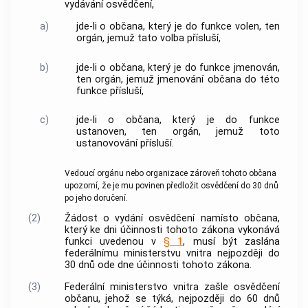
vydávání osvědčení,
a)
jde-li o občana, který je do funkce volen, ten
orgán, jemuž tato volba přísluší,
b)
jde-li o občana, který je do funkce jmenován,
ten orgán, jemuž jmenování občana do této
funkce přísluší,
c)
jde-li o občana, který je do funkce
ustanoven, ten orgán, jemuž toto
ustanovování přísluší.
Vedoucí orgánu nebo organizace zároveň tohoto občana
upozorní, že je mu povinen předložit osvědčení do 30 dnů
po jeho doručení.
(2)
Žádost o vydání osvědčení namísto občana,
který ke dni účinnosti tohoto zákona vykonává
funkci uvedenou v
§ 1
, musí být zaslána
federálnímu ministerstvu vnitra nejpozději do
30 dnů ode dne účinnosti tohoto zákona.
(3)
Federální ministerstvo vnitra zašle osvědčení
občanu, jehož se týká, nejpozději do 60 dnů