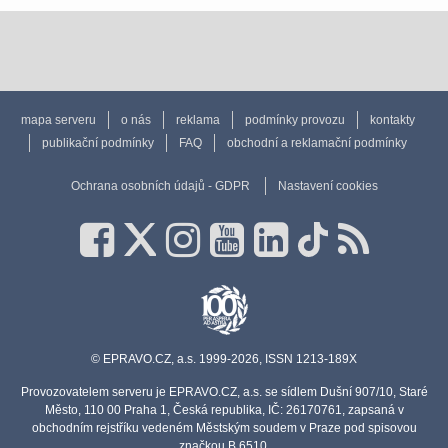
mapa serveru
o nás
reklama
podmínky provozu
kontakty
publikační podmínky
FAQ
obchodní a reklamační podmínky
Ochrana osobních údajů - GDPR
Nastavení cookies
© EPRAVO.CZ, a.s. 1999-2026, ISSN 1213-189X
Provozovatelem serveru je EPRAVO.CZ, a.s. se sídlem Dušní 907/10, Staré
Město, 110 00 Praha 1, Česká republika, IČ: 26170761, zapsaná v
obchodním rejstříku vedeném Městským soudem v Praze pod spisovou
značkou B 6510.