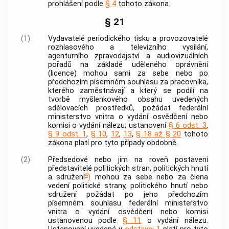
prohlášení podle
§ 4
tohoto zákona.
§ 21
(1)
Vydavatelé periodického tisku a provozovatelé
rozhlasového a televizního vysílání,
agenturního zpravodajství a audiovizuálních
pořadů na základě uděleného oprávnění
(licence) mohou sami za sebe nebo po
předchozím písemném souhlasu za pracovníka,
kterého zaměstnávají a který se podílí na
tvorbě myšlenkového obsahu uvedených
sdělovacích prostředků, požádat federální
ministerstvo vnitra o vydání osvědčení nebo
komisi o vydání nálezu; ustanovení
§ 6 odst. 3
,
§ 9 odst. 1
,
§ 10
,
12
,
13
,
§ 18 až § 20
tohoto
zákona platí pro tyto případy obdobně.
(2)
Předsedové nebo jim na roveň postavení
představitelé politických stran, politických hnutí
4
a sdružení
)
mohou za sebe nebo za člena
vedení politické strany, politického hnutí nebo
sdružení požádat po jeho předchozím
písemném souhlasu federální ministerstvo
vnitra o vydání osvědčení nebo komisi
ustanovenou podle
§ 11
o vydání nálezu.