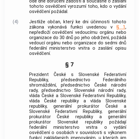
ode dne doručení žádosti a současně o zaslání
tohoto osvědčení vyrozumí toho, kdo o vydání
osvědčení požádal.
(4)
Jestliže občan, který ke dni účinnosti tohoto
zákona vykonává funkci uvedenou v
§ 1
,
nepředloží osvědčení vedoucímu orgánu nebo
organizace do 30 dnů po jeho obdržení, požádá
vedoucí orgánu nebo organizace do sedmi dnů
federální ministerstvo vnitra o zaslání opisu
osvědčení.
§ 7
Prezident České s Slovenské Federativní
Republiky, předsednictvo Federálního
shromáždění, předsednictvo České národní
rady, předsednictvo Slovenské národní rady,
vláda České a Slovenské Federativní Republiky,
vláda České republiky a vláda Slovenské
republiky, generální prokurátor České a
Slovenské Federativní Republiky, generální
prokurátor České republiky a generální
prokurátor Slovenské republiky požádají
federální ministerstvo vnitra o vydání
osvědčení o osobách v souvislosti s výkonem
funkcí zakládaných jmenováním, u kterých jim