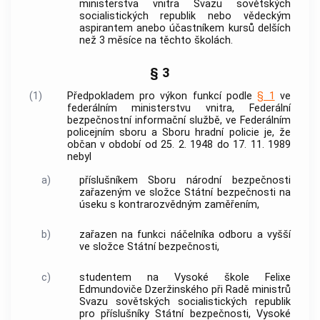
ministerstva vnitra Svazu sovětských
socialistických republik nebo vědeckým
aspirantem anebo účastníkem kursů delších
než 3 měsíce na těchto školách.
§ 3
(1)
Předpokladem pro výkon funkcí podle
§ 1
ve
federálním ministerstvu vnitra, Federální
bezpečnostní informační službě, ve Federálním
policejním sboru a Sboru hradní
policie
je, že
občan v období od 25. 2. 1948 do 17. 11. 1989
nebyl
a)
příslušníkem Sboru národní bezpečnosti
zařazeným ve složce Státní bezpečnosti na
úseku s kontrarozvědným zaměřením,
b)
zařazen na funkci náčelníka odboru a vyšší
ve složce Státní bezpečnosti,
c)
studentem na Vysoké škole Felixe
Edmundoviče Dzeržinského při Radě ministrů
Svazu sovětských socialistických republik
pro příslušníky Státní bezpečnosti, Vysoké