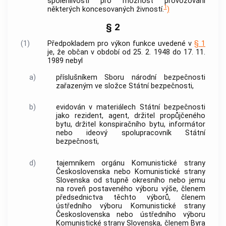
spolehlivosti pro možnost provozování
1
některých koncesovaných živností.
)
§ 2
(1)
Předpokladem pro výkon funkce uvedené v
§ 1
je, že občan v období od 25. 2. 1948 do 17. 11.
1989 nebyl
a)
příslušníkem Sboru národní bezpečnosti
zařazeným ve složce Státní bezpečnosti,
b)
evidován v materiálech Státní bezpečnosti
jako rezident, agent, držitel propůjčeného
bytu, držitel konspiračního bytu, informátor
nebo ideový spolupracovník Státní
bezpečnosti,
d)
tajemníkem orgánu Komunistické strany
Československa nebo Komunistické strany
Slovenska od stupně okresního nebo jemu
na roveň postaveného výboru výše, členem
předsednictva těchto výborů, členem
ústředního výboru Komunistické strany
Československa nebo ústředního výboru
Komunistické strany Slovenska, členem Byra