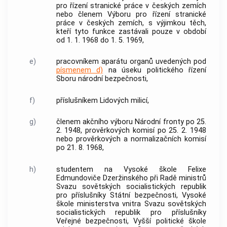
pro řízení stranické práce v českých zemích
nebo členem Výboru pro řízení stranické
práce v českých zemích, s výjimkou těch,
kteří tyto funkce zastávali pouze v období
od 1. 1. 1968 do 1. 5. 1969,
e)
pracovníkem aparátu organů uvedených pod
písmenem d)
na úseku politického řízení
Sboru národní bezpečnosti,
f)
příslušníkem Lidových milicí,
g)
členem akčního výboru Národní fronty po 25.
2. 1948, prověrkových komisí po 25. 2. 1948
nebo prověrkových a normalizačních komisí
po 21. 8. 1968,
h)
studentem na Vysoké škole Felixe
Edmundoviče Dzeržinského při Radě ministrů
Svazu sovětských socialistických republik
pro příslušníky Státní bezpečnosti, Vysoké
škole ministerstva vnitra Svazu sovětských
socialistických republik pro příslušníky
Veřejné bezpečnosti, Vyšší politické škole