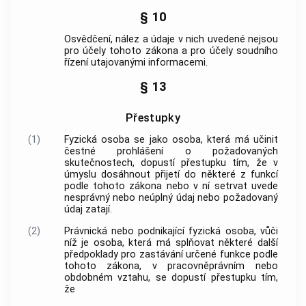
§ 10
Osvědčení, nález a údaje v nich uvedené nejsou
pro účely tohoto zákona a pro účely soudního
řízení utajovanými informacemi.
§ 13
Přestupky
(1)
Fyzická osoba se jako osoba, která má učinit
čestné prohlášení o požadovaných
skutečnostech, dopustí přestupku tím, že v
úmyslu dosáhnout přijetí do některé z funkcí
podle tohoto zákona nebo v ní setrvat uvede
nesprávný nebo neúplný údaj nebo požadovaný
údaj zatají.
(2)
Právnická nebo podnikající fyzická osoba, vůči
níž je osoba, která má splňovat některé další
předpoklady pro zastávání určené funkce podle
tohoto zákona, v pracovněprávním nebo
obdobném vztahu, se dopustí přestupku tím,
že