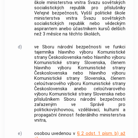
škole ministerstva vnitra Svazu sovětských
socialistických republik pro příslušníky
Veřejné bezpečnosti, Vyšší politické škole
ministerstva vnitra Svazu sovětských
socialistických republik nebo vědeckým
aspirantem anebo účastníkem kursů delších
než 3 měsíce na těchto školách,
d)
ve Sboru národní bezpečnosti ve funkci
tajemníka hlavního výboru Komunistické
strany Československa nebo hlavního výboru
Komunistické strany Slovenska, členem
hlavního výboru Komunistické strany
Československa nebo hlavního výboru
Komunistické strany Slovenska, členem
celoútvarového výboru Komunistické strany
Československa anebo celoútvarového
výboru Komunistické strany Slovenska nebo
příslušníkem Sboru národní bezpečnosti
zařazeným ve Správě pro
politickovýchovnou, vzdělávací, kulturní a
propagační činnost federálního ministerstva
vnitra,
e)
osobou uvedenou v
§ 2 odst. 1 písm. b) až