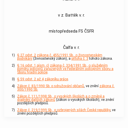
v z. Battěk v. r.
místopředseda FS ČSFR
Čalfa v. r.
1)
§ 27 odst. 2
zákona č. 455/1991 Sb., o živnostenském
podnikání
(živnostenský zákon), a
příloha č. 3
tohoto zákona.
2)
§ 16 odst. 1 písm. c)
zákona č. 334/1991 Sb., o služebním
poměru policistů zařazených ve Federálním policejním sboru a
Sboru hradní policie
.
3)
§ 59 odst. 2 až 4
zákoníku práce
.
4)
Zákon č. 83/1990 Sb. o sdružování občanů
, ve znění
zákona č.
300/1990 Sb.
5)
Zákon č. 111/1998 Sb., o vysokých školách a o změně a
doplnění dalších zákonů
(zákon o vysokých školách), ve znění
pozdějších předpisů.
7)
Zákon č. 219/1999 Sb., o ozbrojených silách České republiky
, ve
znění pozdějších předpisů.