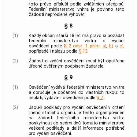
toto právo přísluší podle zvláštních předpisů.
Federální ministerstvo vnitra je povinno této
žádosti neprodleně vyhovět.
§ 8
(1)
Každý občan starší 18 let má právo si požádat
federální ministerstvo vnitra o vydání
osvědčení podle
§ 2 odst. 1 písm. a)
,
b)
a
c)
,
popřípadě i nálezu podle
§ 13
.
(2)
Žádost o vydání osvědčení musí být opatřena
úředně ověřeným podpisem žadatele.
§ 9
(1)
Osvědčení vydává federální ministerstvo vnitra
a doručuje je občanovi do vlastních rukou; to
neplatí, vydává-li osvědčení podle
§ 7
.
(2)
Jsou-li podklady pro vydání osvědčení v držení
jiného státního orgánu, je tento orgán povinen
na žádost federálního ministerstva vnitra
poskytnout do sedmi dnů tomuto ministerstvu
veškeré podklady a další informace potřebné
pro vydání osvědčení.