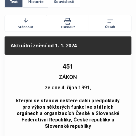
Text
Historie
Souvislosti
Obsah
Stáhnout
Tisknout
Aktuální znění
od 1. 1. 2024
451
ZÁKON
ze dne 4. října 1991,
kterým se stanoví některé další předpoklady
pro výkon některých funkcí ve státních
orgánech a organizacích České a Slovenské
Federativní Republiky, České republiky a
Slovenské republiky