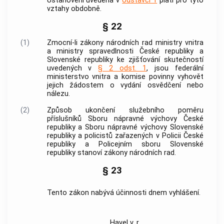
Ustanovení uvedená v
odstavci 1
platí pro tyto
vztahy obdobně.
§ 22
(1)
Zmocní-li zákony národních rad ministry vnitra
a ministry spravedlnosti České republiky a
Slovenské republiky ke zjišťování skutečností
uvedených v
§ 2 odst. 1
, jsou federální
ministerstvo vnitra a komise povinny vyhovět
jejich žádostem o vydání osvědčení nebo
nálezu.
(2)
Způsob ukončení služebního poměru
příslušníků Sboru nápravné výchovy České
republiky a Sboru nápravné výchovy Slovenské
republiky a policistů zařazených v
Policii
České
republiky a Policejním sboru Slovenské
republiky stanoví zákony národních rad.
§ 23
Tento zákon nabývá účinnosti dnem vyhlášení.
Havel v. r.