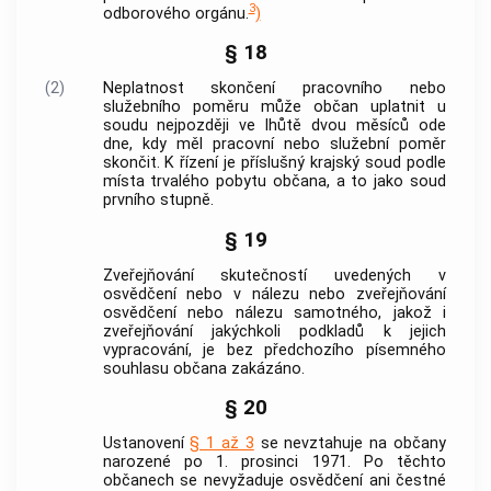
3
odborového orgánu.
)
§ 18
(2)
Neplatnost skončení pracovního nebo
služebního poměru může občan uplatnit u
soudu nejpozději ve lhůtě dvou měsíců ode
dne, kdy měl pracovní nebo služební poměr
skončit. K řízení je příslušný krajský soud podle
místa trvalého pobytu občana, a to jako soud
prvního stupně.
§ 19
Zveřejňování skutečností uvedených v
osvědčení nebo v nálezu nebo zveřejňování
osvědčení nebo nálezu samotného, jakož i
zveřejňování jakýchkoli podkladů k jejich
vypracování, je bez předchozího písemného
souhlasu občana zakázáno.
§ 20
Ustanovení
§ 1 až 3
se nevztahuje na občany
narozené po 1. prosinci 1971. Po těchto
občanech se nevyžaduje osvědčení ani čestné