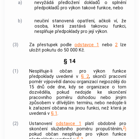
a)
nevyžádá předložení dokladů o splnění
předpokladů pro výkon takové funkce, nebo
b)
neučiní stanovená opatření, ačkoli ví, že
osoba, která zastává takovou funkci,
nesplňuje předpoklady pro její výkon.
(3)
Za přestupek podle
odstavce 1
nebo
2
lze
uložit pokutu do 50 000 Kč.
§ 14
(1)
Nesplňuje-li občan pro výkon funkce
předpoklady uvedené v
§ 2
, skončí pracovní
poměr výpovědí danou organizací nejpozději do
15 dnů ode dne, kdy se organizace o tom
dozvěděla, pokud nedojde ke skončení
pracovního poměru dohodou nebo jiným
způsobem v dřívějším termínu, nebo nedojde-li
k zařazení občana na jinou funkci, než která je
uvedená v
§ 1
.
(2)
Ustanovení
odstavce 1
platí obdobně pro
2
skončení služebního poměru propuštěním,
)
pokud občan nesplňuje pro výkon funkce