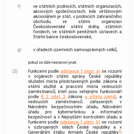
f)
ve státních podnicích, státních organizacích,
akciových společnostech
, kde většinovým
akcionářem je stát, v podnicích zahraničního
obchodu, ve státní organizaci
Československé státní dráhy, státních
fondech, ve státních peněžních ústavech a
Státní bance československé,
g)
v úřadech územních samosprávných celků,
pokud se dále nestanoví jinak.
(2)
Funkcemi podle
odstavce 1 písm. a)
se rozumí
v orgánech státní správy České republiky
služební místa představených podle zákona o
státní službě a pracovní místa vedoucích
zaměstnanců, kteří jsou veřejnými funkcionáři
podle
§ 2 odst. 2
zákona
o střetu zájmů
, a
vedoucích zaměstnanců zařazených v
Národním bezpečnostním úřadu, Národním
úřadu pro kybernetickou a informační
bezpečnost a v Nejvyšším kontrolním úřadu a
funkcemi podle
odstavce 1 písm. b)
se rozumí
v ozbrojených silách České republiky a v
7
Generálním štábu
Armády
České republiky
)