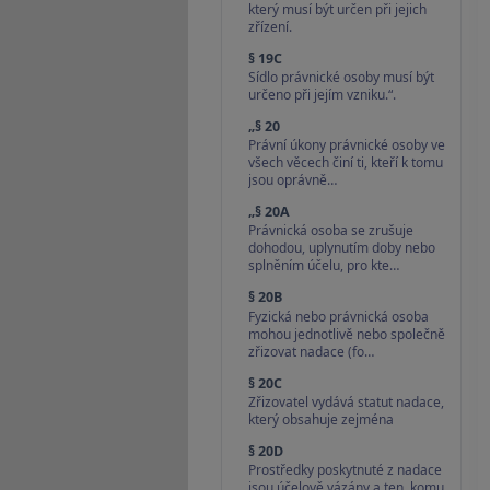
který musí být určen při jejich
zřízení.
§ 19C
Sídlo právnické osoby musí být
určeno při jejím vzniku.“.
„§ 20
Právní úkony právnické osoby ve
všech věcech činí ti, kteří k tomu
jsou oprávně…
„§ 20A
Právnická osoba se zrušuje
dohodou, uplynutím doby nebo
splněním účelu, pro kte…
§ 20B
Fyzická nebo právnická osoba
mohou jednotlivě nebo společně
zřizovat nadace (fo…
§ 20C
Zřizovatel vydává statut nadace,
který obsahuje zejména
§ 20D
Prostředky poskytnuté z nadace
jsou účelově vázány a ten, komu