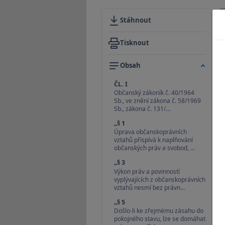
Stáhnout
Tisknout
Obsah
ČL. I
Občanský zákoník č. 40/1964
Sb., ve znění zákona č. 58/1969
Sb., zákona č. 131/…
„§ 1
Úprava občanskoprávních
vztahů přispívá k naplňování
občanských práv a svobod, …
„§ 3
Výkon práv a povinností
vyplývajících z občanskoprávních
vztahů nesmí bez právn…
„§ 5
Došlo-li ke zřejmému zásahu do
pokojného stavu, lze se domáhat