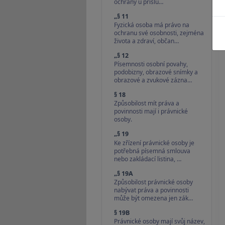
ochrany u příslu…
„§ 11
Fyzická osoba má právo na
ochranu své osobnosti, zejména
života a zdraví, občan…
„§ 12
Písemnosti osobní povahy,
podobizny, obrazové snímky a
obrazové a zvukové zázna…
§ 18
Způsobilost mít práva a
povinnosti mají i právnické
osoby.
„§ 19
Ke zřízení právnické osoby je
potřebná písemná smlouva
nebo zakládací listina, …
„§ 19A
Způsobilost právnické osoby
nabývat práva a povinnosti
může být omezena jen zák…
§ 19B
Právnické osoby mají svůj název,