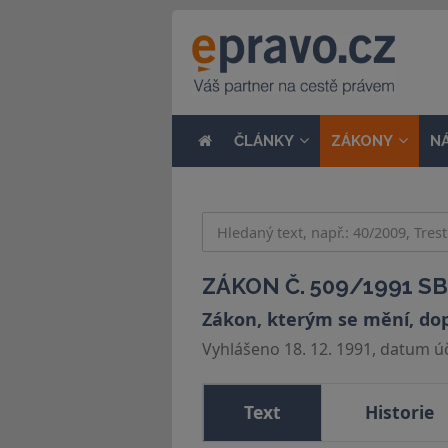
ČLÁNKY
ZÁKONY
N
ZÁKON Č. 509/1991 SB
Zákon, kterým se mění, do
Vyhlášeno 18. 12. 1991, datum úči
Text
Historie