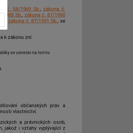
na č. 58/1969 Sb.
,
zákona č.
8/1988 Sb.
,
zákona č. 87/1990
b.
a
zákona č. 87/1991 Sb.
, se
a k zákonu zní:
ubliky se usneslo na tomto
u.
plňování občanských práv a
osti vlastnictví.
zických a právnických osob,
jakož i vztahy vyplývající z