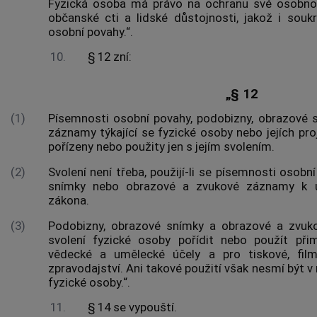
Fyzická osoba má právo na ochranu své osobnost
občanské cti a lidské důstojnosti, jakož i sou
osobní povahy.“.
10.
§ 12 zní:
„§ 12
(1)
Písemnosti osobní povahy, podobizny, obrazové 
záznamy týkající se fyzické osoby nebo jejích pr
pořízeny nebo použity jen s jejím svolením.
(2)
Svolení není třeba, použijí-li se písemnosti osobn
snímky nebo obrazové a zvukové záznamy k 
zákona.
(3)
Podobizny, obrazové snímky a obrazové a zvu
svolení fyzické osoby pořídit nebo použít p
vědecké a umělecké účely a pro tiskové, film
zpravodajství. Ani takové použití však nesmí být 
fyzické osoby.“.
11.
§ 14 se vypouští.