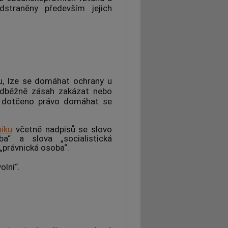
straněny především jejich
u, lze se domáhat ochrany u
ředběžně zásah zakázat nebo
ní dotčeno právo domáhat se
íku
včetně nadpisů se slovo
ba“ a slova „socialistická
„právnická osoba“.
olní“.