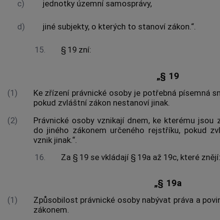
c)
jednotky územní samosprávy,
d)
jiné subjekty, o kterých to stanoví zákon.“.
15.
§ 19 zní:
„§ 19
(1)
Ke zřízení právnické osoby je potřebná písemná sm
pokud zvláštní zákon nestanoví jinak.
(2)
Právnické osoby vznikají dnem, ke kterému jsou
do jiného zákonem určeného rejstříku, pokud zvl
vznik jinak.“.
16.
Za § 19 se vkládají § 19a až 19c, které znějí
„§ 19a
(1)
Způsobilost právnické osoby nabývat práva a pov
zákonem.