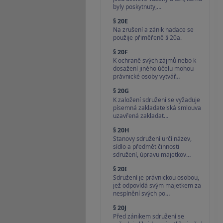
byly poskytnuty,…
§ 20E
Na zrušení a zánik nadace se
použije přiměřeně § 20a.
§ 20F
K ochraně svých zájmů nebo k
dosažení jiného účelu mohou
právnické osoby vytvář…
§ 20G
K založení sdružení se vyžaduje
písemná zakladatelská smlouva
uzavřená zakladat…
§ 20H
Stanovy sdružení určí název,
sídlo a předmět činnosti
sdružení, úpravu majetkov…
§ 20I
Sdružení je právnickou osobou,
jež odpovídá svým majetkem za
nesplnění svých po…
§ 20J
Před zánikem sdružení se