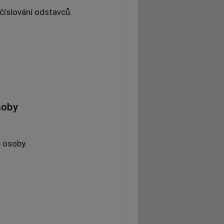
 číslování odstavců.
soby
é osoby.