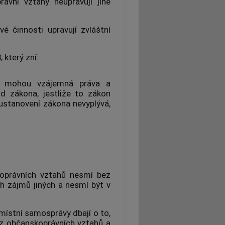
ávní vztahy neupravují jiné
vé činnosti upravují zvláštní
 který zní:
si mohou vzájemná práva a
d zákona, jestliže to zákon
 ustanovení zákona nevyplývá,
koprávních vztahů nesmí bez
h zájmů jiných a nesmí být v
místní samosprávy dbají o to,
 z občanskoprávních vztahů a