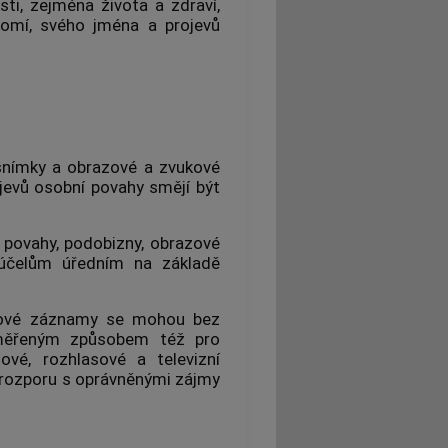
i, zejména života a zdraví,
kromí, svého jména a projevů
snímky a obrazové a zvukové
ojevů osobní povahy smějí být
í povahy, podobizny, obrazové
účelům úředním na základě
kové záznamy se mohou bez
řiměřeným způsobem též pro
ové, rozhlasové a televizní
v rozporu s oprávněnými zájmy