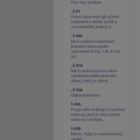
Plná moc zanikne
„§ 37
Právní úkon musí být učiněn
svobodně a vážně, určitě a
srozumitelně; jinak je n…
„§ 40A
Jde-li o důvod neplatnosti
právního úkonu podle
ustanovení § 49a, 140, § 145
od…
„§ 41A
Má-li neplatný právní úkon
náležitosti jiného právního
úkonu, který je platný, …
„§ 42A
Odporovatelnost
§ 43A
Projev vůle směřující k uzavření
smlouvy, jenž je určen jedné
nebo více určitým…
§ 43B
Návrh, i když je neodvolatelný,
zaniká