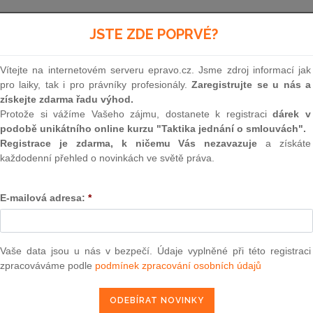
Minulé neúčinné znění
od 1. 1. 1992 - 31. 12. 2013
JSTE ZDE POPRVÉ?
Vítejte na internetovém serveru epravo.cz. Jsme zdroj informací jak
509
pro laiky, tak i pro právníky profesionály.
Zaregistrujte se u nás a
získejte zdarma řadu výhod.
ZÁKON
Protože si vážíme Vašeho zájmu, dostanete k registraci
dárek v
podobě unikátního online kurzu "Taktika jednání o smlouvách".
ze dne 5. listopadu 1991
Registrace je zdarma, k ničemu Vás nezavazuje
a získáte
každodenní přehled o novinkách ve světě práva.
kterým se mění, doplňuje a upravuje o
E-mailová adresa:
*
Federální shromáždění České a Slovenské Feder
usneslo na tomto zákoně:
Vaše data jsou u nás v bezpečí. Údaje vyplněné při této registraci
zpracováváme podle
podmínek zpracování osobních údajů
Čl. I