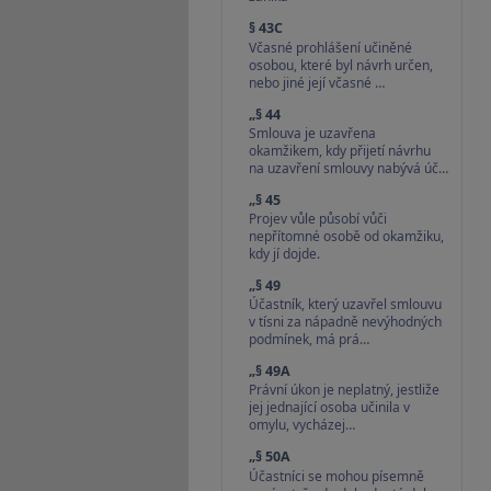
§ 43C
Včasné prohlášení učiněné
osobou, které byl návrh určen,
nebo jiné její včasné …
„§ 44
Smlouva je uzavřena
okamžikem, kdy přijetí návrhu
na uzavření smlouvy nabývá úč…
„§ 45
Projev vůle působí vůči
nepřítomné osobě od okamžiku,
kdy jí dojde.
„§ 49
Účastník, který uzavřel smlouvu
v tísni za nápadně nevýhodných
podmínek, má prá…
„§ 49A
Právní úkon je neplatný, jestliže
jej jednající osoba učinila v
omylu, vycházej…
„§ 50A
Účastníci se mohou písemně