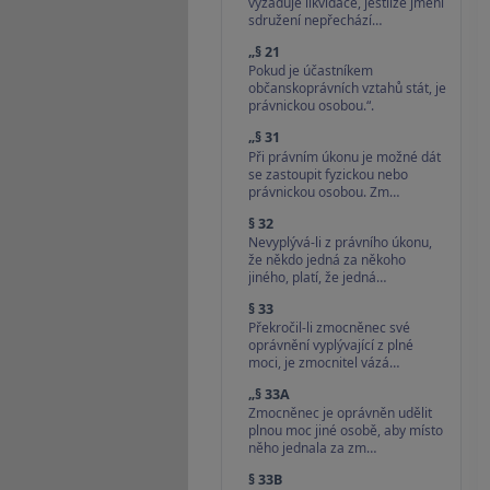
vyžaduje likvidace, jestliže jmění
sdružení nepřechází…
„§ 21
Pokud je účastníkem
občanskoprávních vztahů stát, je
právnickou osobou.“.
„§ 31
Při právním úkonu je možné dát
se zastoupit fyzickou nebo
právnickou osobou. Zm…
§ 32
Nevyplývá-li z právního úkonu,
že někdo jedná za někoho
jiného, platí, že jedná…
§ 33
Překročil-li zmocněnec své
oprávnění vyplývající z plné
moci, je zmocnitel vázá…
„§ 33A
Zmocněnec je oprávněn udělit
plnou moc jiné osobě, aby místo
něho jednala za zm…
§ 33B