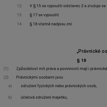
12.
V § 15 se vypouští odstavec 2 a zrušuje se
13.
§ 17 se vypouští.
14.
§ 18 včetně nadpisu zní:
„Právnické o
§ 18
(1)
Způsobilost mít práva a povinnosti mají i právnick
(2)
Právnickými osobami jsou
a)
sdružení fyzických nebo právnických osob,
b)
účelová sdružení majetku,