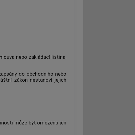
louva nebo zakládací listina,
 zapsány do obchodního nebo
áštní zákon nestanoví jejich
:
innosti může být omezena jen