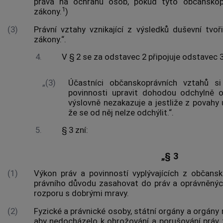
práva na ochranu osob, pokud tyto občanskopr
1
zákony.
)
(3)
Právní vztahy vznikající z výsledků duševní tvoři
zákony.“.
4.
V § 2 se za odstavec 2 připojuje odstavec 3,
„(3)
Účastníci občanskoprávních vztahů 
povinnosti upravit dohodou odchylně o
výslovně nezakazuje a jestliže z povahy
že se od něj nelze odchýlit.“.
5.
§ 3 zní:
„§ 3
(1)
Výkon práv a povinností vyplývajících z občans
právního důvodu zasahovat do práv a oprávněnýc
rozporu s dobrými mravy.
(2)
Fyzické a právnické osoby, státní orgány a orgány 
aby nedocházelo k ohrožování a porušování práv