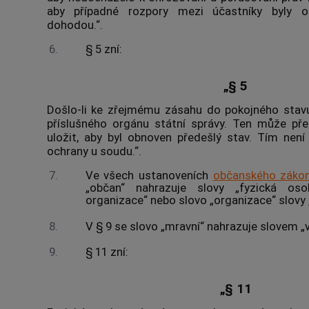
aby případné rozpory mezi účastníky byly od
dohodou.“.
6.
§ 5 zní:
„§ 5
Došlo-li ke zřejmému zásahu do pokojného stav
příslušného orgánu státní správy. Ten může p
uložit, aby byl obnoven předešlý stav. Tím ne
ochrany u soudu.“.
7.
Ve všech ustanoveních
občanského zákon
„občan“ nahrazuje slovy „fyzická oso
organizace“ nebo slovo „organizace“ slovy 
8.
V § 9 se slovo „mravní“ nahrazuje slovem „v
9.
§ 11 zní:
„§ 11