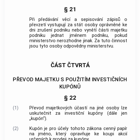
§ 21
Při předávání věcí a sepisování zápisů o
převzetí vystupují za stát osoby oprávněné ke
dni zrušení podniku nebo vynětí části majetku
podniku jednat jménem podniku, pokud
ministerstvo nerozhodne jinak. Za tuto činnost
jsou tyto osoby odpovědny ministerstvu.
ČÁST ČTVRTÁ
PŘEVOD MAJETKU S POUŽITÍM INVESTIČNÍCH
KUPÓNŮ
§ 22
(1)
Převod majetkových účastí na jiné osoby lze
uskutečnit za investiční kupóny (dále jen
„kupón“).
(2)
Kupón je pro účely tohoto zákona
cenný papír
na jméno, který opravňuje ke koupi akcií
určených k prodeji za kupóny.