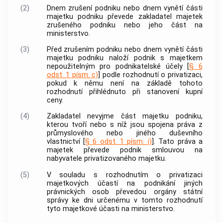
(2)
Dnem zrušení podniku nebo dnem vynětí části
majetku podniku převede zakladatel majetek
zrušeného podniku nebo jeho část na
ministerstvo.
(3)
Před zrušením podniku nebo dnem vynětí části
majetku podniku naloží podnik s majetkem
nepoužitelným pro podnikatelské účely [
§ 6
odst. 1 písm. c)
] podle rozhodnutí o privatizaci,
pokud k němu není na základě tohoto
rozhodnutí přihlédnuto při stanovení kupní
ceny.
(4)
Zakladatel nevyjme část majetku podniku,
kterou tvoří nebo s níž jsou spojena práva z
průmyslového nebo jiného duševního
vlastnictví [
§ 6 odst. 1 písm. i)
]. Tato práva a
majetek převede podnik smlouvou na
nabyvatele privatizovaného majetku.
(5)
V souladu s rozhodnutím o privatizaci
majetkových účastí na podnikání jiných
právnických osob převedou orgány státní
správy ke dni určenému v tomto rozhodnutí
tyto majetkové účasti na ministerstvo.