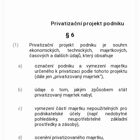
Privatizační projekt podniku
§ 6
(1)
Privatizační projekt podniku je souhrn
ekonomických, technických, majetkových,
časových a dalších údajů, který obsahuje
a)
označení podniku a vymezení majetku
určeného k privatizaci podle tohoto projektu
(dále jen „privatizovaný majetek“),
b)
údaje o tom, jakým způsobem stát
privatizovaný majetek nabyl,
c)
vymezení částí majetku nepoužitelných pro
podnikatelské účely (např. nedobytné
pohledávky, neupotřebitelné základní
prostředky a zásoby),
d)
ocenění privatizovaného majetku,