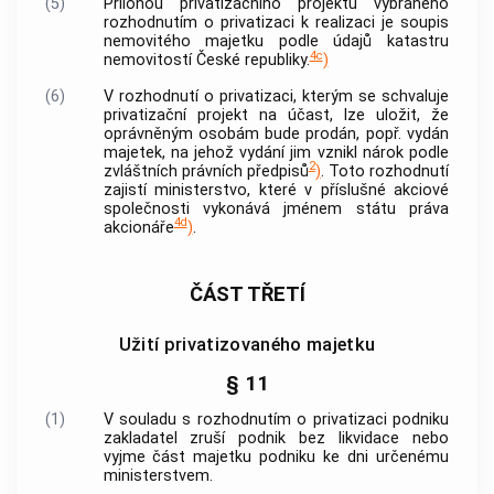
(5)
Přílohou privatizačního projektu vybraného
rozhodnutím o privatizaci k realizaci je soupis
nemovitého majetku podle údajů katastru
4c
nemovitostí
České republiky.
)
(6)
V rozhodnutí o privatizaci, kterým se schvaluje
privatizační projekt na účast, lze uložit, že
oprávněným osobám bude prodán, popř. vydán
majetek, na jehož vydání jim vznikl nárok podle
2
zvláštních právních předpisů
)
. Toto rozhodnutí
zajistí ministerstvo, které v příslušné
akciové
společnosti
vykonává jménem státu práva
4d
akcionáře
)
.
ČÁST TŘETÍ
Užití privatizovaného majetku
§ 11
(1)
V souladu s rozhodnutím o privatizaci podniku
zakladatel zruší podnik bez likvidace nebo
vyjme část majetku podniku ke dni určenému
ministerstvem.