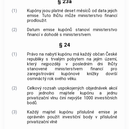
§ 23a
(1)
Kupóny jsou platné deset měsíců od data jejich
emise. Tuto lhůtu může ministerstvo financí
prodloužit.
(2)
Datum emise kupónů stanoví ministerstvo
financí v dohodě s ministerstvem.
§ 24
(1)
Právo na nabytí kupónu má každý občan České
republiky s trvalým pobytem na jejím území,
který nejpozději v posledním dni lhůty
stanovené ministerstvem financí pro
zaregistrování kupónové knížky dovrší
osmnáctý rok svého věku.
(2)
Celkový rozsah uspokojených objednávek akcií
pro jednoho majitele kupónu a jednu
privatizační vlnu činí nejvýše 1000 investičních
bodů.
(3)
Každý majitel kupónu příslušné emise je
oprávněn použít investiční body v příslušné
privatizační vlně