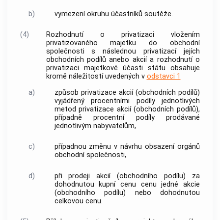
b)
vymezení okruhu účastníků soutěže.
(4)
Rozhodnutí o privatizaci vložením
privatizovaného majetku do obchodní
společnosti s následnou privatizací jejích
obchodních podílů anebo akcií a rozhodnutí o
privatizaci majetkové účasti státu obsahuje
kromě náležitostí uvedených v
odstavci 1
a)
způsob privatizace akcií (obchodních podílů)
vyjádřený procentními podíly jednotlivých
metod privatizace akcií (obchodních podílů),
případně procentní podíly prodávané
jednotlivým nabyvatelům,
c)
případnou změnu v návrhu obsazení orgánů
obchodní společnosti,
d)
při prodeji akcií (obchodního podílu) za
dohodnutou kupní cenu cenu jedné akcie
(obchodního podílu) nebo dohodnutou
celkovou cenu.