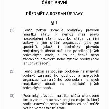
ČÁST PRVNÍ
PŘEDMĚT A ROZSAH ÚPRAVY
§ 1
(1)
Tento zákon upravuje podmínky převodu
majetku státu, k němuž mají právo
hospodaření státní podniky, státní peněžní
ústavy a jiné státní organizace (dále jen
„podnik“), jakož i podmínky převodu
majetkových účastí státu na podnikání jiných
právnických osob, a to na české nebo
zahraniční právnické nebo fyzické osoby (dále
jen „privatizace“).
(2)
Tento zákon se použije obdobně na majetek
podniků zahraničního obchodu a účelových
organizací zahraničního obchodu i na jejich
majetkové účasti na podnikání jiných
právnických osob.
(3)
Podmínky převodu majetku státu stanovené
tímto zákonem se nevztahují na majetek, který
podle ústavních nebo zvláštních zákonů může
být jen ve vlastnictví státu.