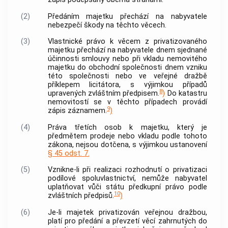
(2)
Předáním majetku přechází na nabyvatele
nebezpečí škody na těchto věcech.
(3)
Vlastnické právo k věcem z privatizovaného
majetku přechází na nabyvatele dnem sjednané
účinnosti smlouvy nebo při vkladu nemovitého
majetku do obchodní společnosti dnem vzniku
této společnosti nebo ve veřejné dražbě
příklepem licitátora, s výjimkou případů
8
upravených zvláštním předpisem.
)
Do katastru
nemovitostí
se v těchto případech provádí
9
zápis záznamem.
)
(4)
Práva třetích osob k majetku, který je
předmětem prodeje nebo vkladu podle tohoto
zákona, nejsou dotčena, s výjimkou ustanovení
§ 45 odst. 7.
(5)
Vznikne-li při realizaci rozhodnutí o privatizaci
podílové spoluvlastnictví, nemůže nabyvatel
uplatňovat vůči státu předkupní právo podle
10
zvláštních předpisů.
)
(6)
Je-li majetek privatizován veřejnou dražbou,
platí pro předání a převzetí věcí zahrnutých do