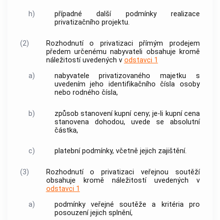
h)
případné další podmínky realizace
privatizačního projektu.
(2)
Rozhodnutí o privatizaci přímým prodejem
předem určenému nabyvateli obsahuje kromě
náležitostí uvedených v
odstavci 1
a)
nabyvatele privatizovaného majetku s
uvedením jeho identifikačního čísla osoby
nebo rodného čísla,
b)
způsob stanovení kupní ceny; je-li kupní cena
stanovena dohodou, uvede se absolutní
částka,
c)
platební podmínky, včetně jejich zajištění.
(3)
Rozhodnutí o privatizaci veřejnou soutěží
obsahuje kromě náležitostí uvedených v
odstavci 1
a)
podmínky veřejné soutěže a kritéria pro
posouzení jejich splnění,