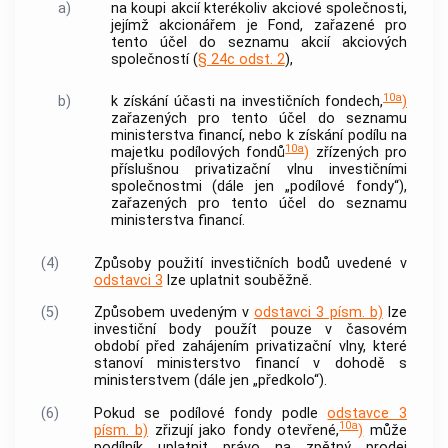
a)
na koupi akcií kterékoliv
akciové společnosti
,
jejímž akcionářem je Fond, zařazené pro
tento účel do seznamu akcií
akciových
společností
(
§ 24c odst. 2
),
10a
b)
k získání účasti na investičních fondech,
)
zařazených pro tento účel do seznamu
ministerstva financí, nebo k získání podílu na
10a
majetku podílových fondů
)
zřízených pro
příslušnou privatizační vlnu investičními
společnostmi (dále jen „podílové fondy“),
zařazených pro tento účel do seznamu
ministerstva financí.
(4)
Způsoby použití investičních bodů uvedené v
odstavci 3
lze uplatnit souběžně.
(5)
Způsobem uvedeným v
odstavci 3 písm. b)
lze
investiční body použít pouze v časovém
období před zahájením privatizační vlny, které
stanoví ministerstvo financí v dohodě s
ministerstvem (dále jen „předkolo“).
(6)
Pokud se podílové fondy podle
odstavce 3
10a
písm. b)
zřizují jako fondy otevřené,
)
může
podílník uplatnit právo na zpětný prodej