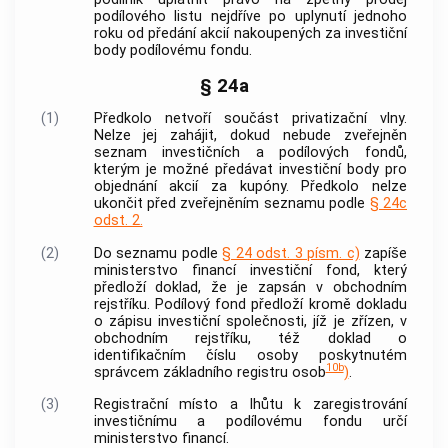
podílového listu nejdříve po uplynutí jednoho
roku od předání
akcií
nakoupených za investiční
body podílovému fondu.
§ 24a
(1)
Předkolo netvoří součást privatizační vlny.
Nelze jej zahájit, dokud nebude zveřejněn
seznam investičních a podílových fondů,
kterým je možné předávat investiční body pro
objednání akcií za kupóny. Předkolo nelze
ukončit před zveřejněním seznamu podle
§ 24c
odst. 2.
(2)
Do seznamu podle
§ 24 odst. 3 písm. c)
zapíše
ministerstvo financí investiční fond, který
předloží doklad, že je zapsán v obchodním
rejstříku. Podílový fond předloží kromě dokladu
o zápisu investiční společnosti, jíž je zřízen, v
obchodním rejstříku, též doklad o
identifikačním číslu osoby poskytnutém
10b
správcem základního registru osob
)
.
(3)
Registrační místo a lhůtu k zaregistrování
investičnímu a podílovému fondu určí
ministerstvo financí.