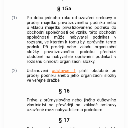
§ 15a
(1)
Po dobu jednoho roku od uzavření smlouvy o
prodeji majetku privatizovaného podniku nebo
u vkladu majetku privatizovaného podniku do
obchodní společnosti od vzniku této obchodní
společnosti může nabyvatel podnikat v
rozsahu, ve kterém k tomu byl oprávněn tento
podnik. Při prodeji nebo vkladu organizační
složky privatizovaného podniku přechází
obdobně na nabyvatele oprávnění podnikat v
rozsahu činnosti organizační složky.
(2)
Ustanovení
odstavce 1
platí obdobně při
prodeji podniku anebo jeho organizační složky
ve veřejné dražbě.
§ 16
Práva z průmyslového nebo jiného duševního
vlastnictví se převádějí na základě smlouvy
uzavřené mezi nabyvatelem a podnikem.
§ 17