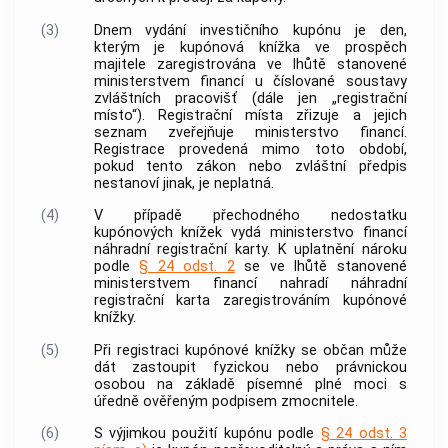
(3)
Dnem vydání investičního kupónu je den,
kterým je kupónová knížka ve prospěch
majitele zaregistrována ve lhůtě stanovené
ministerstvem financí u číslované soustavy
zvláštních pracovišť (dále jen „registrační
místo“). Registrační místa zřizuje a jejich
seznam zveřejňuje ministerstvo financí.
Registrace provedená mimo toto období,
pokud tento zákon nebo zvláštní předpis
nestanoví jinak, je neplatná.
(4)
V případě přechodného nedostatku
kupónových knížek vydá ministerstvo financí
náhradní registrační karty. K uplatnění nároku
podle
§ 24 odst. 2
se ve lhůtě stanovené
ministerstvem financí nahradí náhradní
registrační karta zaregistrováním kupónové
knížky.
(5)
Při registraci kupónové knížky se občan může
dát zastoupit fyzickou nebo právnickou
osobou na základě písemné plné moci s
úředně ověřeným podpisem zmocnitele.
(6)
S výjimkou použití kupónu podle
§ 24 odst. 3