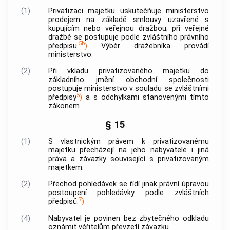
(1)
Privatizaci majetku uskutečňuje ministerstvo
prodejem na základě smlouvy uzavřené s
kupujícím nebo veřejnou dražbou; při veřejné
dražbě se postupuje podle zvláštního právního
5b
předpisu.
)
Výběr dražebníka provádí
ministerstvo.
(2)
Při vkladu privatizovaného majetku do
základního jmění obchodní společnosti
postupuje ministerstvo v souladu se zvláštními
5
předpisy
)
a s odchylkami stanovenými tímto
zákonem.
§ 15
(1)
S vlastnickým právem k privatizovanému
majetku přecházejí na jeho nabyvatele i jiná
práva a závazky související s privatizovaným
majetkem.
(2)
Přechod pohledávek se řídí jinak právní úpravou
postoupení pohledávky podle zvláštních
7
předpisů.
)
(4)
Nabyvatel je povinen bez zbytečného odkladu
oznámit věřitelům převzetí závazku.