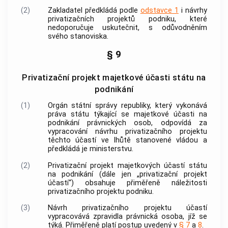
(2)
Zakladatel předkládá podle
odstavce 1
i návrhy
privatizačních projektů podniku, které
nedoporučuje uskutečnit, s odůvodněním
svého stanoviska.
§ 9
Privatizační projekt majetkové účasti státu na
podnikání
(1)
Orgán státní správy republiky, který vykonává
práva státu týkající se majetkové účasti na
podnikání právnických osob, odpovídá za
vypracování návrhu privatizačního projektu
těchto účastí ve lhůtě stanovené vládou a
předkládá je ministerstvu.
(2)
Privatizační projekt majetkových účastí státu
na podnikání (dále jen „privatizační projekt
účastí“) obsahuje přiměřeně náležitosti
privatizačního projektu podniku.
(3)
Návrh privatizačního projektu účastí
vypracovává zpravidla právnická osoba, jíž se
týká. Přiměřeně platí postup uvedený v
§ 7
a
8
.