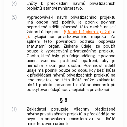
(4)
Lhůty k předkládání návrhů privatizačních
projektů stanoví ministerstvo.
(5)
Vypracovává-li návrh privatizačního projektu
jiná osoba než podnik, je podnik povinen
neprodleně sdělit písemně této osobě na její
žádost údaje podle
§ 6 odst. 1 písm. a) až d)
a
i)
, týkající se privatizovaného majetku. Za
splnění této povinnosti podniku odpovídá
statutární orgán. Získané údaje lze použít
pouze k vypracování privatizačního projektu.
Osoba, které byly tyto údaje sděleny, je povinna
učinit všechna potřebná opatření, aby je
nemohla získat jiná osoba. Povinnost sdělit
údaje má podnik pouze po dobu, kdy běží lhůta
k předkládání návrhů privatizačních projektů na
jeho majetek, po této lhůtě může zakladatel
uložit podniku povinnost další součinnosti při
poskytování údajů souvisejících s privatizací.
§ 8
(1)
Zakladatel posuzuje všechny předložené
návrhy privatizačních projektů a předkládá je se
svým stanoviskem ministerstvu ve lhůtě
ministerstvem určené.