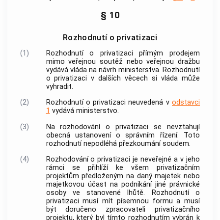
§ 10
Rozhodnutí o privatizaci
(1)
Rozhodnutí o privatizaci přímým prodejem
mimo veřejnou soutěž nebo veřejnou dražbu
vydává vláda na návrh ministerstva. Rozhodnutí
o privatizaci v dalších věcech si vláda může
vyhradit.
(2)
Rozhodnutí o privatizaci neuvedená v
odstavci
1
vydává ministerstvo.
(3)
Na rozhodování o privatizaci se nevztahují
obecná ustanovení o správním řízení. Toto
rozhodnutí nepodléhá přezkoumání soudem.
(4)
Rozhodování o privatizaci je neveřejné a v jeho
rámci se přihlíží ke všem privatizačním
projektům předloženým na daný majetek nebo
majetkovou účast na podnikání jiné právnické
osoby ve stanovené lhůtě. Rozhodnutí o
privatizaci musí mít písemnou formu a musí
být doručeno zpracovateli privatizačního
projektu, který byl tímto rozhodnutím vybrán k