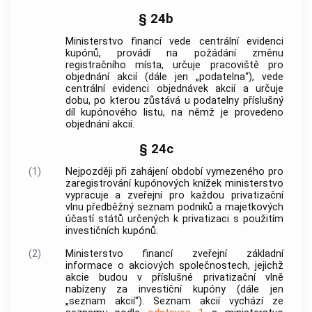
§ 24b
Ministerstvo financí vede centrální evidenci
kupónů, provádí na požádání změnu
registračního místa, určuje pracoviště pro
objednání akcií (dále jen „podatelna“), vede
centrální evidenci objednávek akcií a určuje
dobu, po kterou zůstává u podatelny příslušný
díl kupónového listu, na němž je provedeno
objednání akcií.
§ 24c
(1)
Nejpozději při zahájení období vymezeného pro
zaregistrování kupónových knížek ministerstvo
vypracuje a zveřejní pro každou privatizační
vlnu předběžný seznam podniků a majetkových
účastí států určených k privatizaci s použitím
investičních kupónů.
(2)
Ministerstvo financí zveřejní základní
informace o
akciových společnostech
, jejichž
akcie budou v příslušné privatizační vlně
nabízeny za investiční kupóny (dále jen
„seznam akcií“). Seznam akcií vychází ze