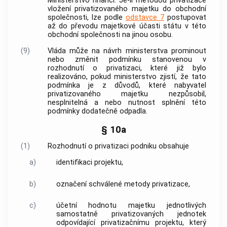
Ministerstvo financí. Je-li metodou privatizace
vložení privatizovaného majetku do obchodní
společnosti, lze podle
odstavce 7
postupovat
až do převodu majetkové účasti státu v této
obchodní společnosti na jinou osobu.
(9)
Vláda může na návrh ministerstva prominout
nebo změnit podmínku stanovenou v
rozhodnutí o privatizaci, které již bylo
realizováno, pokud ministerstvo zjistí, že tato
podmínka je z důvodů, které nabyvatel
privatizovaného majetku nezpůsobil,
nesplnitelná a nebo nutnost splnění této
podmínky dodatečně odpadla.
§ 10a
(1)
Rozhodnutí o privatizaci podniku obsahuje
a)
identifikaci projektu,
b)
označení schválené metody privatizace,
c)
účetní hodnotu majetku jednotlivých
samostatně privatizovaných jednotek
odpovídající privatizačnímu projektu, který