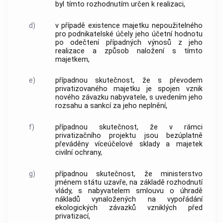
byl tímto rozhodnutím určen k realizaci,
d)
v případě existence majetku nepoužitelného
pro podnikatelské účely jeho účetní hodnotu
po odečtení případných výnosů z jeho
realizace a způsob naložení s tímto
majetkem,
e)
případnou skutečnost, že s převodem
privatizovaného majetku je spojen vznik
nového závazku nabyvatele, s uvedením jeho
rozsahu a sankcí za jeho neplnění,
f)
případnou skutečnost, že v rámci
privatizačního projektu jsou bezúplatně
převáděny víceúčelové sklady a majetek
civilní ochrany,
g)
případnou skutečnost, že ministerstvo
jménem státu uzavře, na základě rozhodnutí
vlády, s nabyvatelem smlouvu o úhradě
nákladů vynaložených na vypořádání
ekologických závazků vzniklých před
privatizací,