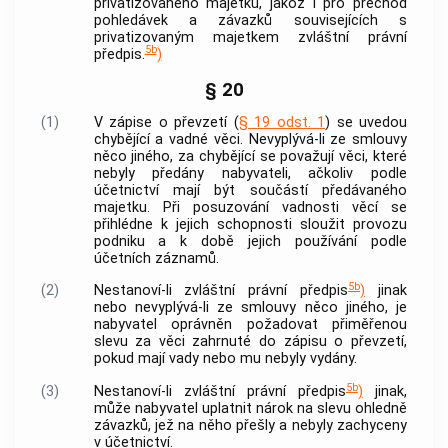
privatizovaného majetku, jakož i pro přechod
pohledávek a závazků souvisejících s
privatizovaným majetkem zvláštní právní
5b
předpis.
)
§ 20
(1)
V zápise o převzetí (
§ 19 odst. 1
) se uvedou
chybějící a vadné věci. Nevyplývá-li ze smlouvy
něco jiného, za chybějící se považují věci, které
nebyly předány nabyvateli, ačkoliv podle
účetnictví mají být součástí předávaného
majetku. Při posuzování vadnosti věcí se
přihlédne k jejich schopnosti sloužit provozu
podniku a k době jejich používání podle
účetních záznamů.
5b
(2)
Nestanoví-li zvláštní právní předpis
)
jinak
nebo nevyplývá-li ze smlouvy něco jiného, je
nabyvatel oprávněn požadovat přiměřenou
slevu za věci zahrnuté do zápisu o převzetí,
pokud mají vady nebo mu nebyly vydány.
5b
(3)
Nestanoví-li zvláštní právní předpis
)
jinak,
může nabyvatel uplatnit nárok na slevu ohledně
závazků, jež na něho přešly a nebyly zachyceny
v účetnictví.