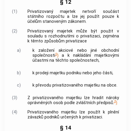
§ 12
(1)
Privatizovaný majetek netvoří součást
státního rozpočtu a lze jej použít pouze k
účelům stanoveným zákonem.
(2)
Privatizovaný majetek může být použit v
souladu s rozhodnutími o privatizaci, zejména
k těmto způsobům privatizace
a)
k založení akciové nebo jiné obchodní
5
společnosti
)
a k nakládání majetkovými
účastmi na těchto společnostech,
b)
k prodeji majetku podniku nebo jeho části,
c)
k převodu privatizovaného majetku na
obce
.
(3)
Z privatizovaného majetku lze hradit nároky
2
oprávněných osob podle zvláštních předpisů.
)
(4)
Privatizovaného majetku lze použít k plnění
závazků podniků určených k privatizaci.
§ 14