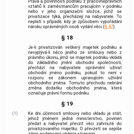
Práva a povinnosti podniku z pracovněprávních
vztahů k zaměstnancům pracujícím v podniku
nebo v jeho organizační složce, jichž se
privatizace týká, přecházejí na nabyvatele. To
neplatí v případě, kdy je způsobem vypořádání
nároku oprávněných osob vydání věci (
§ 47
).
§ 18
Je-li privatizován veškerý majetek podniku a
nevyplývá-li něco jiného ze smlouvy nebo z
právního úkonu, jímž se majetek podniku vkládá
do základního jmění obchodní společnosti,
přechází na nabyvatele oprávnění užívat
obchodní jméno podniku, pokud to není v
rozporu se zákonem upravujícím užívání
obchodního jména. Tomuto přechodu nebrání
změna dodatku obchodního jména, která
označuje právní formu podniku.
§ 19
(1)
Ke dni účinnosti smlouvy nebo vkladu je stát,
jehož jménem jedná ministerstvo, povinen
předat a nabyvatel převzít věci zahrnuté do
privatizovaného majetku. O převzetí se sepíše
zápis podepsaný oběma stranami.