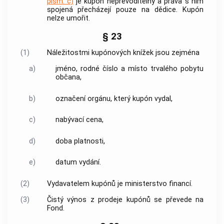
písm. c)
je kupón nepřevoditelný a práva s ním
spojená přecházejí pouze na dědice. Kupón
nelze umořit.
§ 23
(1)
Náležitostmi kupónových knížek jsou zejména
a)
jméno, rodné číslo a místo trvalého pobytu
občana,
b)
označení orgánu, který kupón vydal,
c)
nabývací cena,
d)
doba platnosti,
e)
datum vydání.
(2)
Vydavatelem kupónů je ministerstvo financí.
(3)
Čistý výnos z prodeje kupónů se převede na
Fond.