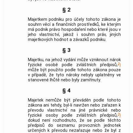
§ 2
Majetkem podniku pro účely tohoto zákona je
souhrn věcí a finančních prostředků, ke kterým
má podnik právo hospodaření nebo které jsou v
jeho vlastnictví, jakož i souhrn práv, jiných
majetkových hodnot a závazků podniku.
§ 3
Majetku, na jehož vydání může vzniknout nárok
2
fyzické osobě podle zvláštních předpisů,
)
může být použito podle tohoto zákona pouze
v případě, že tyto nároky nebyly uplatněny ve
stanovené lhůtě nebo byly zamítnuty.
§ 4
Majetek nemůže být převáděn podle tohoto
zákona ani tehdy, byl-li navržen nebo zařazen k
převodu vlastnictví na jiné právnické nebo
3
fyzické osoby podle zvláštních předpisů,
)
dokud není rozhodnuto, že se podle těchto
předpisů do seznamu provozních jednotek
určených k převodu nezařazuje nebo že byl z