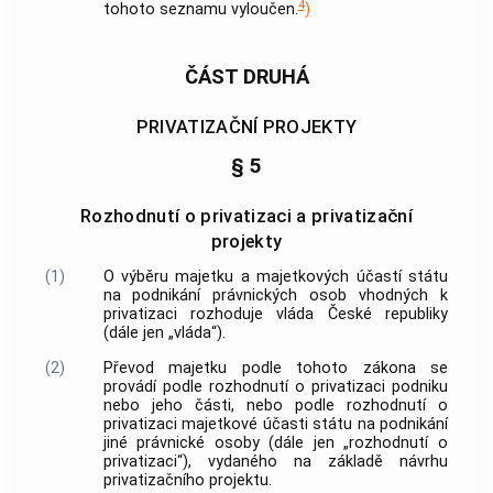
4
tohoto seznamu vyloučen.
)
ČÁST DRUHÁ
PRIVATIZAČNÍ PROJEKTY
§ 5
Rozhodnutí o privatizaci a privatizační
projekty
(1)
O výběru majetku a majetkových účastí státu
na podnikání právnických osob vhodných k
privatizaci rozhoduje vláda České republiky
(dále jen „vláda“).
(2)
Převod majetku podle tohoto zákona se
provádí podle rozhodnutí o privatizaci podniku
nebo jeho části, nebo podle rozhodnutí o
privatizaci majetkové účasti státu na podnikání
jiné právnické osoby (dále jen „rozhodnutí o
privatizaci“), vydaného na základě návrhu
privatizačního projektu.