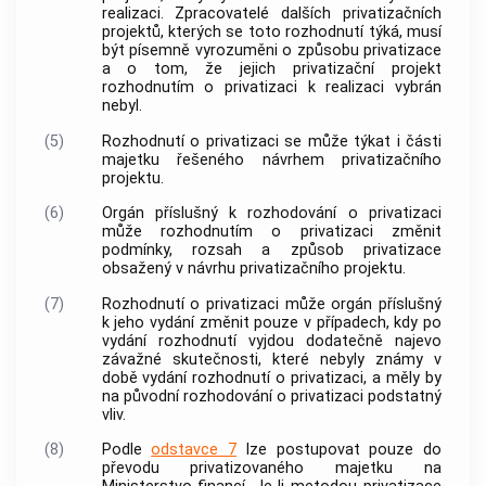
realizaci. Zpracovatelé dalších privatizačních
projektů, kterých se toto rozhodnutí týká, musí
být písemně vyrozuměni o způsobu privatizace
a o tom, že jejich privatizační projekt
rozhodnutím o privatizaci k realizaci vybrán
nebyl.
(5)
Rozhodnutí o privatizaci se může týkat i části
majetku řešeného návrhem privatizačního
projektu.
(6)
Orgán příslušný k rozhodování o privatizaci
může rozhodnutím o privatizaci změnit
podmínky, rozsah a způsob privatizace
obsažený v návrhu privatizačního projektu.
(7)
Rozhodnutí o privatizaci může orgán příslušný
k jeho vydání změnit pouze v případech, kdy po
vydání rozhodnutí vyjdou dodatečně najevo
závažné skutečnosti, které nebyly známy v
době vydání rozhodnutí o privatizaci, a měly by
na původní rozhodování o privatizaci podstatný
vliv.
(8)
Podle
odstavce 7
lze postupovat pouze do
převodu privatizovaného majetku na