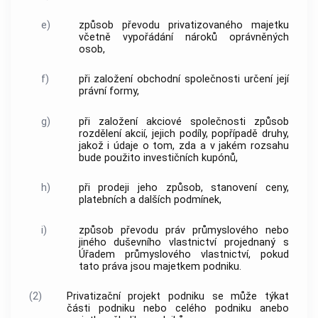
e)
způsob převodu privatizovaného majetku
včetně vypořádání nároků oprávněných
osob,
f)
při založení obchodní společnosti určení její
právní formy,
g)
při založení
akciové společnosti
způsob
rozdělení akcií, jejich podíly, popřípadě druhy,
jakož i údaje o tom, zda a v jakém rozsahu
bude použito investičních kupónů,
h)
při prodeji jeho způsob, stanovení ceny,
platebních a dalších podmínek,
i)
způsob převodu práv průmyslového nebo
jiného duševního vlastnictví projednaný s
Úřadem průmyslového vlastnictví, pokud
tato práva jsou majetkem podniku.
(2)
Privatizační projekt podniku se může týkat
části podniku nebo celého podniku anebo