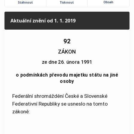
Obsah
Stáhnout
Tisknout
Aktuální znění
od 1. 1. 2019
92
ZÁKON
ze dne 26. února 1991
o podmínkách převodu majetku státu na jiné
osoby
Federální shromáždění České a Slovenské
Federativní Republiky se usneslo na tomto
zákoně: