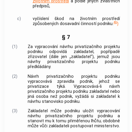
životním prostředí
a podle jiných zvláštních
předpisů,
c)
vyčíslení škod na životním prostředí
4b
způsobených dosavadní činností podniku.
)
§ 7
(1)
Za vypracování návrhu privatizačního projektu
podniku odpovídá zakladatel, popřípadě
zřizovatel (dále jen „zakladatel“), jemuž jsou
návrhy privatizačního projektu podniku
předkládány.
(2)
Návrh privatizačního projektu podniku
vypracovává zpravidla podnik, jehož se
privatizace týká. Vypracovává-li návrh
privatizačního projektu podniku zakladatel nebo
jiná osoba než podnik, vyžádá si zakladatel k
návrhu stanovisko podniku.
(3)
Zakladatel může podniku uložit vypracování
návrhu privatizačního projektu podniku a
stanovit mu k tomu přiměřenou lhůtu; obdobně
může vůči zakladateli postupovat ministerstvo.