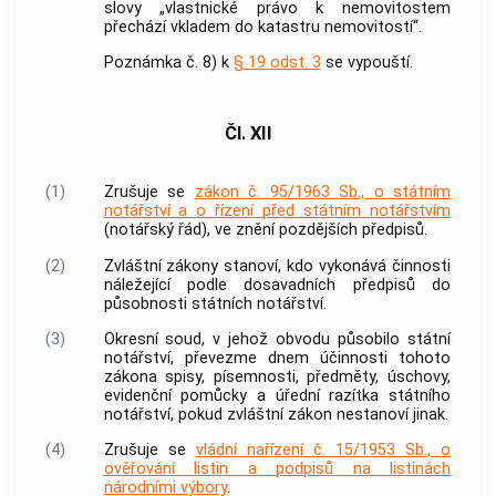
slovy „vlastnické právo k nemovitostem
přechází vkladem do katastru nemovitostí“.
Poznámka č. 8) k
§ 19 odst. 3
se vypouští.
Čl. XII
(1)
Zrušuje se
zákon č. 95/1963 Sb., o státním
notářství a o řízení před státním notářstvím
(notářský řád), ve znění pozdějších předpisů.
(2)
Zvláštní zákony stanoví, kdo vykonává činnosti
náležející podle dosavadních předpisů do
působnosti státních notářství.
(3)
Okresní soud, v jehož obvodu působilo státní
notářství, převezme dnem účinnosti tohoto
zákona spisy, písemnosti, předměty, úschovy,
evidenční pomůcky a úřední razítka státního
notářství, pokud zvláštní zákon nestanoví jinak.
(4)
Zrušuje se
vládní nařízení č. 15/1953 Sb., o
ověřování listin a podpisů na listinách
národními výbory
.