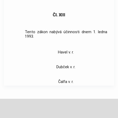
Čl. XIII
Tento zákon nabývá účinnosti dnem 1. ledna
1993.
Havel v. r.
Dubček v. r.
Čalfa v. r.