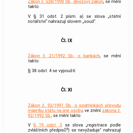
Zákon č. 528/1990 Sb., devizový zákon
, se mění
takto:
V § 31 odst. 2 písm. a) se slova „státní
notářství“ nahrazují slovem „soud“.
Čl. IX
Zákon č. 21/1992 Sb., o bankách
, se mění
takto:
§ 38 odst. 4 se vypouští.
Čl. XI
Zákon č. 92/1991 Sb., o podmínkách převodu
majetku státu na jiné osoby
, ve znění
zákona č.
92/1992 Sb.
, se mění takto:
V
§ 19 odst. 3
se slova „registrace podle
8
zvláštních předpisů
) se nevyžaduje“ nahrazují