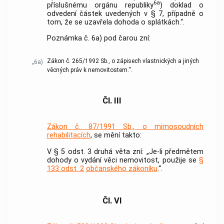
6a
příslušnému orgánu republiky
) doklad o
odvedení částek uvedených v § 7, případně o
tom, že se uzavřela dohoda o splátkách.“.
Poznámka č. 6a) pod čarou zní:
Zákon č. 265/1992 Sb., o zápisech vlastnických a jiných
„6a)
věcných práv k nemovitostem.“.
Čl. III
Zákon č. 87/1991 Sb., o mimosoudních
rehabilitacích
, se mění takto:
V § 5 odst. 3 druhá věta zní: „Je-li předmětem
dohody o vydání věci nemovitost, použije se
§
133 odst. 2
občanského zákoníku
.“.
Čl. VI