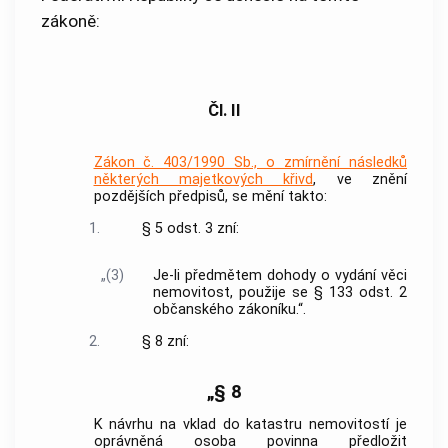
zákoně:
Čl. II
Zákon č. 403/1990 Sb., o zmírnění následků
některých majetkových křivd
, ve znění
pozdějších předpisů, se mění takto:
1.
§ 5 odst. 3 zní:
„(3)
Je-li předmětem dohody o vydání věci
nemovitost, použije se § 133 odst. 2
občanského zákoníku.“.
2.
§ 8 zní:
„§ 8
K návrhu na vklad do katastru nemovitostí je
oprávněná osoba povinna předložit