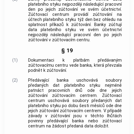
platebního styku nejpozději následující pracovní
den po jejich zúčtování ve svém účetnictví.
Zúčtovací centrum provádí zúčtování na
účtech platebního styku týž den bez ohledu na
splatnost příkazů k zúčtování. Banky zúčtují
data platebního styku ve svém účetnictví
nejpozději následující pracovní den po jejich
zúčtování v zúčtovacím centru.
§ 19
(1)
Dokumentaci k platbám předávaným
zúčtovacímu centru vede banka, která převzala
podnět k zúčtování.
(2)
Předávající banka uschovává soubory
předaných dat platebního styku nejméně
patnáct pracovních dnů ode dne jejich
zúčtování zúčtovacím centrem. Zúčtovací
centrum uschovává soubory předaných dat
platebního styku po dobu šesti měsíců ode dne
jejich zúčtování zúčtovacím centrem. V případě
závady v zúčtování jsou v těchto lhůtách
povinny předávající banka nebo zúčtovací
centrum na žádost předaná data doložit.