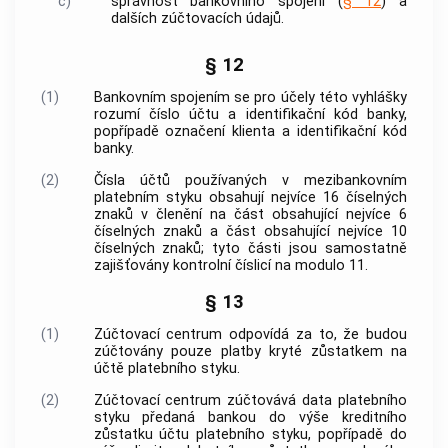
c)
správnost
bankovního spojení
(
§ 12
) a
dalších zúčtovacích údajů.
§ 12
(1)
Bankovním spojením
se pro účely této vyhlášky
rozumí číslo účtu a identifikační kód banky,
popřípadě označení klienta a identifikační kód
banky.
(2)
Čísla účtů používaných v mezibankovním
platebním styku obsahují nejvíce 16 číselných
znaků v členění na část obsahující nejvíce 6
číselných znaků a část obsahující nejvíce 10
číselných znaků; tyto části jsou samostatně
zajišťovány kontrolní číslicí na modulo 11.
§ 13
(1)
Zúčtovací centrum odpovídá za to, že budou
zúčtovány pouze platby kryté zůstatkem na
účtě platebního styku.
(2)
Zúčtovací centrum zúčtovává data platebního
styku předaná bankou do výše kreditního
zůstatku účtu platebního styku, popřípadě do