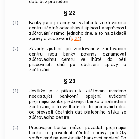
data bez provedení.
§ 22
(1)
Banky jsou povinny ve vztahu k zúčtovacímu
centru účetně odsouhlasit úplnost a správnost
zúčtování v rámci jednoho dne, a to na základě
zprávy o zúčtování (
§ 24
).
(2)
Závady zjištěné při zúčtování v zúčtovacím
centru jsou banky povinny oznamovat
zúčtovacímu centru ve lhůtě do pěti
pracovních dnů po obdržení zprávy o
zúčtování.
§ 23
(1)
Jestliže je v příkazu k zúčtování uvedeno
neexistující
bankovní spojení
, uvědomí
přejímající banka předávající banku o náhradním
zúčtování, a to ve lhůtě do tří pracovních dnů
od převzetí účetních dat platebního styku ze
zúčtovacího centra.
(2)
Předávající banka může požádat přejímající
banku o provedení účetní opravy položky
směrované na neexistující
bankovní spojení
. Do