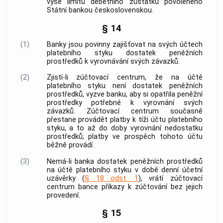
výše limitu debetního zůstatku povoleného
Státní bankou československou
.
§ 14
(1)
Banky jsou povinny zajišťovat na svých účtech
platebního styku dostatek peněžních
prostředků k vyrovnávání svých závazků.
(2)
Zjistí-li zúčtovací centrum, že na účtě
platebního styku není dostatek peněžních
prostředků, vyzve banku, aby si opatřila peněžní
prostředky potřebné k vyrovnání svých
závazků. Zúčtovací centrum současně
přestane provádět platby k tíži účtu platebního
styku, a to až do doby vyrovnání nedostatku
prostředků; platby ve prospěch tohoto účtu
běžně provádí.
(3)
Nemá-li banka dostatek peněžních prostředků
na účtě platebního styku v době denní účetní
uzávěrky (
§ 18 odst. 1
), vrátí zúčtovací
centrum bance příkazy k zúčtování bez jejich
provedení.
§ 15