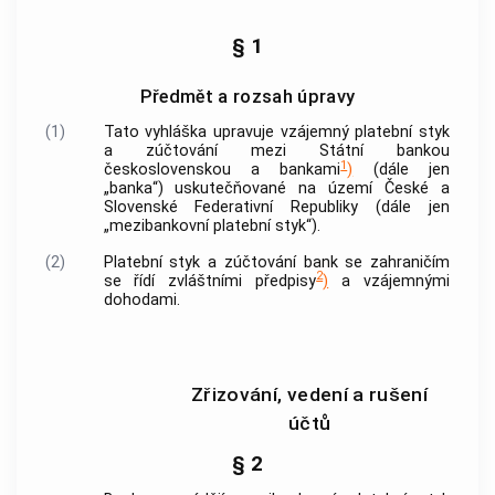
§ 1
Předmět a rozsah úpravy
(1)
Tato vyhláška upravuje vzájemný platební styk
a zúčtování mezi
Státní bankou
1
československou
a bankami
)
(dále jen
„banka“) uskutečňované na území České a
Slovenské Federativní Republiky (dále jen
„mezibankovní platební styk“).
(2)
Platební styk a zúčtování bank se zahraničím
2
se řídí zvláštními předpisy
)
a vzájemnými
dohodami.
Zřizování, vedení a rušení
účtů
§ 2