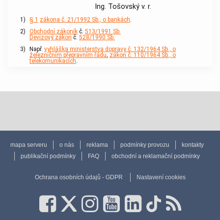
Ing. Tošovský v. r.
1)
§ 1
zákona č. 21/1992 Sb., o bankách
.
2)
Obchodní zákoník
č.
513/1991 Sb.
Devizový zákon
č.
528/1990 Sb.
3)
Např.
vyhláška ministerstva dopravy č. 132/1964 Sb., o
železničním přepravním řádu
,
zákon č. 110/1964 Sb., o
telekomunikacích
.
mapa serveru
o nás
reklama
podmínky provozu
kontakty
publikační podmínky
FAQ
obchodní a reklamační podmínky
Ochrana osobních údajů - GDPR
Nastavení cookies