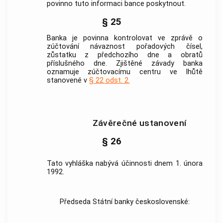
povinno tuto informaci bance poskytnout.
§ 25
Banka je povinna kontrolovat ve zprávě o
zúčtování návaznost pořadových čísel,
zůstatku z předchozího dne a obratů
příslušného dne. Zjištěné závady banka
oznamuje zúčtovacímu centru ve lhůtě
stanovené v
§ 22 odst. 2.
Závěrečné ustanovení
§ 26
Tato vyhláška nabývá účinnosti dnem 1. února
1992.
Předseda Státní banky československé: