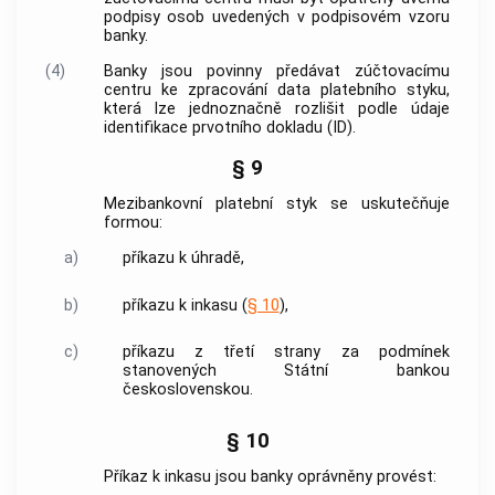
podpisy osob uvedených v podpisovém vzoru
banky.
(4)
Banky jsou povinny předávat zúčtovacímu
centru ke zpracování data platebního styku,
která lze jednoznačně rozlišit podle údaje
identifikace prvotního dokladu (ID).
§ 9
Mezibankovní platební styk se uskutečňuje
formou:
a)
příkazu k úhradě,
b)
příkazu k inkasu (
§ 10
),
c)
příkazu z třetí strany za podmínek
stanovených
Státní bankou
československou
.
§ 10
Příkaz k inkasu jsou banky oprávněny provést: