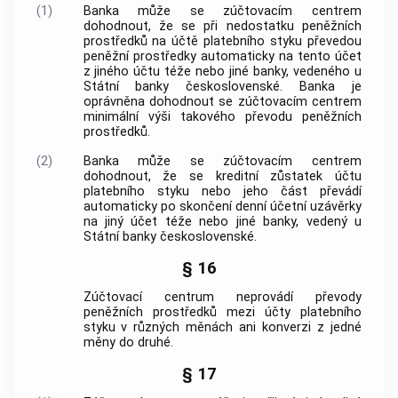
(1)
Banka může se zúčtovacím centrem
dohodnout, že se při nedostatku peněžních
prostředků na účtě platebního styku převedou
peněžní prostředky automaticky na tento účet
z jiného účtu téže nebo jiné banky, vedeného u
Státní banky československé
. Banka je
oprávněna dohodnout se zúčtovacím centrem
minimální výši takového převodu peněžních
prostředků.
(2)
Banka může se zúčtovacím centrem
dohodnout, že se kreditní zůstatek účtu
platebního styku nebo jeho část převádí
automaticky po skončení denní účetní uzávěrky
na jiný účet téže nebo jiné banky, vedený u
Státní banky československé
.
§ 16
Zúčtovací centrum neprovádí převody
peněžních prostředků mezi účty platebního
styku v různých měnách ani konverzi z jedné
měny do druhé.
§ 17