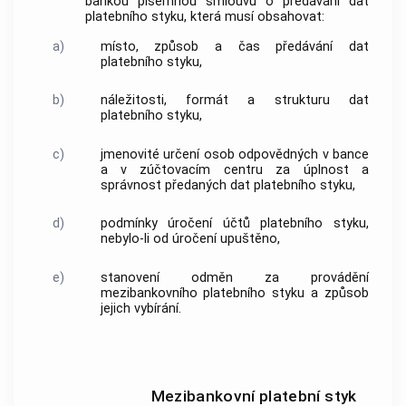
bankou písemnou smlouvu o předávání dat
platebního styku, která musí obsahovat:
a)
místo, způsob a čas předávání dat
platebního styku,
b)
náležitosti, formát a strukturu dat
platebního styku,
c)
jmenovité určení osob odpovědných v bance
a v zúčtovacím centru za úplnost a
správnost předaných dat platebního styku,
d)
podmínky úročení účtů platebního styku,
nebylo-li od úročení upuštěno,
e)
stanovení odměn za provádění
mezibankovního platebního styku a způsob
jejich vybírání.
Mezibankovní platební styk