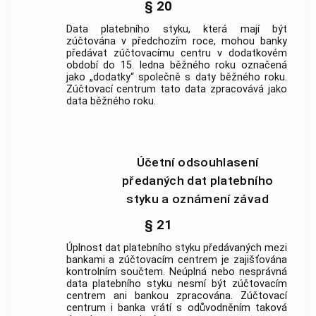
§ 20
Data platebního styku, která mají být
zúčtována v předchozím roce, mohou banky
předávat zúčtovacímu centru v dodatkovém
období do 15. ledna běžného roku označená
jako „dodatky“ společně s daty běžného roku.
Zúčtovací centrum tato data zpracovává jako
data běžného roku.
Účetní odsouhlasení
předaných dat platebního
styku a oznámení závad
§ 21
Úplnost dat platebního styku předávaných mezi
bankami a zúčtovacím centrem je zajišťována
kontrolním součtem. Neúplná nebo nesprávná
data platebního styku nesmí být zúčtovacím
centrem ani bankou zpracována. Zúčtovací
centrum i banka vrátí s odůvodněním taková