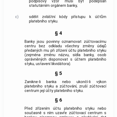
podpisový vzor musí být podepsán
statutárním orgánem banky,
c)
sdělit zvláštní kódy přístupu k účtům
platebního styku.
§ 4
Banky jsou povinny oznamovat zúčtovacímu
centru bez odkladu všechny změny údajů
předaných mu při zřízení účtu platebního styku
(zejména změnu názvu, sídla banky, osob
oprávněných disponovat s účtem platebního
styku, ustavení likvidátora).
§ 5
Zanikne-li banka nebo ukončí-li výkon
platebního styku a zúčtování, zruší zúčtovací
centrum její účty platebního styku.
§ 6
Před zřízením účtu platebního styku nebo
současně s ním uzavře zúčtovací centrum s