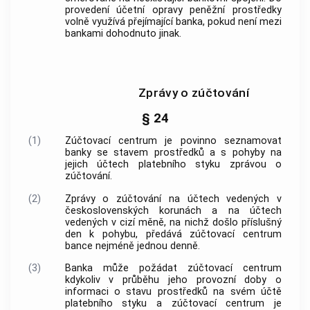
provedení účetní opravy peněžní prostředky
volně využívá přejímající banka, pokud není mezi
bankami dohodnuto jinak.
Zprávy o zúčtování
§ 24
(1)
Zúčtovací centrum je povinno seznamovat
banky se stavem prostředků a s pohyby na
jejich účtech platebního styku zprávou o
zúčtování.
(2)
Zprávy o zúčtování na účtech vedených v
československých korunách a na účtech
vedených v cizí měně, na nichž došlo příslušný
den k pohybu, předává zúčtovací centrum
bance nejméně jednou denně.
(3)
Banka může požádat zúčtovací centrum
kdykoliv v průběhu jeho provozní doby o
informaci o stavu prostředků na svém účtě
platebního styku a zúčtovací centrum je