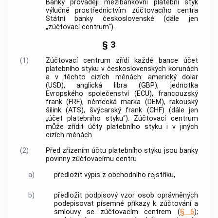
Banky provádějí mezibankovní platební styk
výlučně prostřednictvím zúčtovacího centra
Státní banky československé
(dále jen
„zúčtovací centrum“).
§ 3
(1)
Zúčtovací centrum zřídí každé bance účet
platebního styku v československých korunách
a v těchto cizích měnách: americký dolar
(USD), anglická libra (GBP), jednotka
Evropského společenství (ECU), francouzský
frank (FRF), německá marka (DEM), rakouský
šilink (ATS), švýcarský frank (CHF) (dále jen
„účet platebního styku“). Zúčtovací centrum
může zřídit účty platebního styku i v jiných
cizích měnách.
(2)
Před zřízením účtu platebního styku jsou banky
povinny zúčtovacímu centru
a)
předložit výpis z obchodního rejstříku,
b)
předložit podpisový vzor osob oprávněných
podepisovat písemné příkazy k zúčtování a
smlouvy se zúčtovacím centrem (
§ 6
);