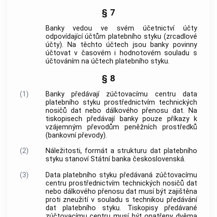
§ 7
Banky vedou ve svém účetnictví účty
odpovídající účtům platebního styku (zrcadlové
účty). Na těchto účtech jsou banky povinny
účtovat v časovém i hodnotovém souladu s
účtováním na účtech platebního styku.
§ 8
(1)
Banky předávají zúčtovacímu centru data
platebního styku prostřednictvím technických
nosičů dat nebo dálkového přenosu dat. Na
tiskopisech předávají banky pouze příkazy k
vzájemným převodům peněžních prostředků
(bankovní převody).
(2)
Náležitosti, formát a strukturu dat platebního
styku stanoví
Státní banka československá
.
(3)
Data platebního styku předávaná zúčtovacímu
centru prostřednictvím technických nosičů dat
nebo dálkového přenosu dat musí být zajištěna
proti zneužití v souladu s technikou předávání
dat platebního styku. Tiskopisy předávané
zúčtovacímu centru musí být opatřeny dvěma