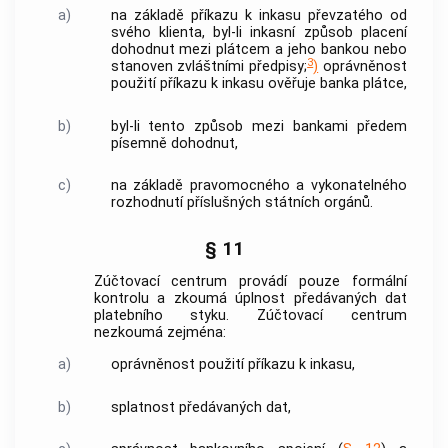
a)
na základě příkazu k inkasu převzatého od
svého klienta, byl-li inkasní způsob placení
dohodnut mezi plátcem a jeho bankou nebo
3
stanoven zvláštními předpisy;
)
oprávněnost
použití příkazu k inkasu ověřuje banka plátce,
b)
byl-li tento způsob mezi bankami předem
písemně dohodnut,
c)
na základě pravomocného a vykonatelného
rozhodnutí příslušných státních orgánů.
§ 11
Zúčtovací centrum provádí pouze formální
kontrolu a zkoumá úplnost předávaných dat
platebního styku. Zúčtovací centrum
nezkoumá zejména:
a)
oprávněnost použití příkazu k inkasu,
b)
splatnost předávaných dat,