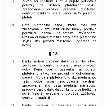
(1)
Zúčtovací centrum zúčtuje přijaté jednotlivé
položky na účtech platebního styku.
Zpracované položky předává zúčtovací
centrum bankám, které vedou účty příjemců
plateb.
(2)
Data platebního styku, která mají být
zúčtována k tíži účtu druhé banky, předává
pořizující banka neúčetním způsobem.
Přejímající banka zúčtuje tato data platebního
styku jako prvotní zúčtování (operace na
novo).
§ 18
(1)
Banky mohou předávat data platebního styku
zúčtovacímu centru v průběhu jeho provozní
doby. Denní účetní uzávěrka na účtech
platebního styku se provádí v dohodnutém
čase (
§ 6
), data platebního styku předaná po
této době jsou zúčtovacím centrem
zpracována jako data předaná následující
pracovní den. K datu disponibility prostředků na
účtě (valutě) uvedené v položce zúčtovací
centrum nepřihlíží.
(2)
Banky předávají zúčtovacímu centru data