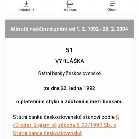
Obsah
Stáhnout
Tisknout
Minulé neúčinné znění
od 1. 2. 1992 - 29. 2. 2004
51
VYHLÁŠKA
Státní banky československé
ze dne 22. ledna 1992
o platebním styku a zúčtování mezi bankami
Státní banka československá stanoví podle
§
43 odst. 2 písm. a)
zákona č. 22/1992 Sb., o
Státní bance československé
: