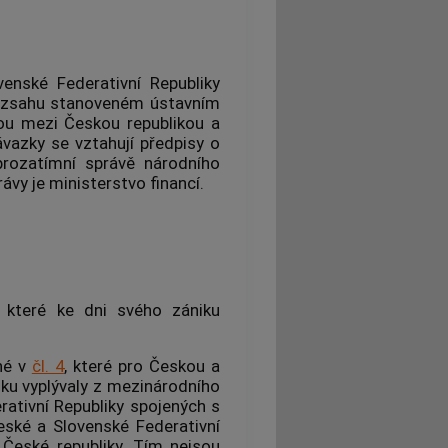
enské Federativní Republiky
 rozsahu stanoveném ústavním
u mezi Českou republikou a
ávazky se vztahují předpisy o
rozatímní správě národního
vy je ministerstvo financí.
, které ke dni svého zániku
né v
čl. 4
, které pro Českou a
iku vyplývaly z mezinárodního
ativní Republiky spojených s
ské a Slovenské Federativní
 České republiky. Tím nejsou