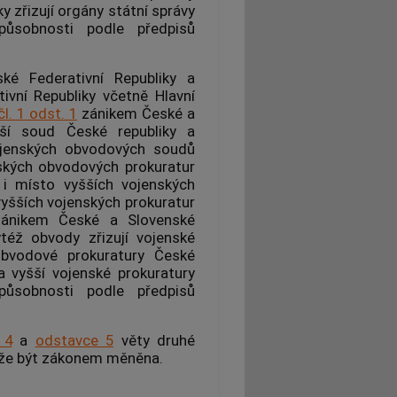
 zřizují orgány státní správy
í působnosti podle předpisů
é Federativní Republiky a
ivní Republiky včetně Hlavní
čl. 1 odst. 1
zánikem České a
yšší soud České republiky a
vojenských obvodových soudů
nských obvodových prokuratur
 i místo vyšších vojenských
vyšších vojenských prokuratur
zánikem České a Slovenské
též obvody zřizují vojenské
bvodové prokuratury České
a vyšší vojenské prokuratury
í působnosti podle předpisů
 4
a
odstavce 5
věty druhé
ůže být zákonem měněna.