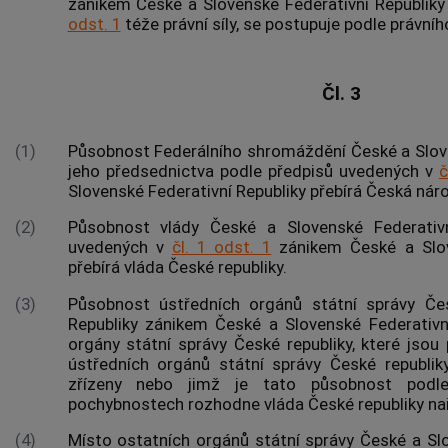
zánikem České a Slovenské Federativní Republik
odst. 1
téže právní síly, se postupuje podle právníh
Čl. 3
(1)
Působnost Federálního shromáždění České a Slove
jeho předsednictva podle předpisů uvedených v
č
Slovenské Federativní Republiky přebírá Česká náro
(2)
Působnost vlády České a Slovenské Federativn
uvedených v
čl. 1 odst. 1
zánikem České a Slov
přebírá vláda České republiky.
(3)
Působnost ústředních orgánů státní správy Če
Republiky zánikem České a Slovenské Federativní 
orgány státní správy České republiky, které jsou
ústředních orgánů státní správy České republi
zřízeny nebo jimž je tato působnost podle
pochybnostech rozhodne vláda České republiky na
(4)
Místo ostatních orgánů státní správy České a Slo