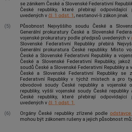
se zánikem České a Slovenské Federativní Republiky
České republiky, které přebírají odpovídajíc
uvedených v
čl. 1 odst. 1
, nestanoví-li zákon jinak.
(5)
Působnost Nejvyššího soudu České a Slovensk
Generální prokuratury České a Slovenské Federat
vojenské prokuratury podle předpisů uvedených v
Slovenské Federativní Republiky přebírá Nejv
Generální prokuratura České republiky. Místo 
České a Slovenské Federativní Republiky a voje
České a Slovenské Federativní Republiky, jakož
soudů České a Slovenské Federativní Republiky a 
České a Slovenské Federativní Republiky se 
Federativní Republiky v týchž místech a pro ty
obvodové soudy České republiky a vojenské o
republiky, vyšší vojenské soudy České republiky 
České republiky, které přebírají odpovídajíc
uvedených v
čl. 1 odst. 1.
(6)
Orgány České republiky zřízené podle
odstavce
mohou být zákonem rušeny a jejich působnost m