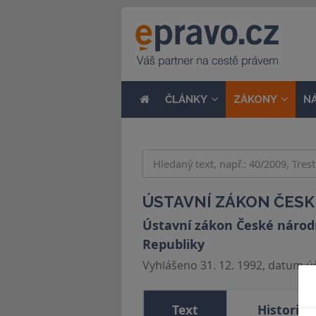
ČLÁNKY
ZÁKONY
N
ÚSTAVNÍ ZÁKON ČESKÉ
Ústavní zákon České národn
Republiky
Vyhlášeno 31. 12. 1992, datum úči
Text
Historie