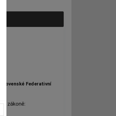
,
 Slovenské Federativní
ním zákoně: