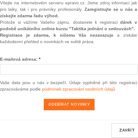
Vítejte na internetovém serveru epravo.cz. Jsme zdroj informací jak
pro laiky, tak i pro právníky profesionály.
Zaregistrujte se u nás a
získejte zdarma řadu výhod.
Aktuální znění
od 31. 12. 1992
Protože si vážíme Vašeho zájmu, dostanete k registraci
dárek v
podobě unikátního online kurzu "Taktika jednání o smlouvách".
Registrace je zdarma, k ničemu Vás nezavazuje
a získáte
každodenní přehled o novinkách ve světě práva.
4
ÚSTAVNÍ ZÁKON
E-mailová adresa:
*
České národní rady
Vaše data jsou u nás v bezpečí. Údaje vyplněné při této registraci
ze dne 15. prosince 1992
zpracováváme podle
podmínek zpracování osobních údajů
o opatřeních souvisejících se zánikem České a
Republiky
Česká národní rada se usnesla na tomto ústav
ZAVŘÍT