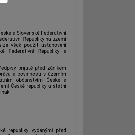
České a Slovenské Federativní
ederativní Republiky na území
Nelze však použít ustanovení
é Federativní Republiky a
ředpisy přijaté před zánikem
 práva a povinnosti s územím
tátním občanstvím České a
zemí České republiky a státní
inak.
ké republiky vydanými před