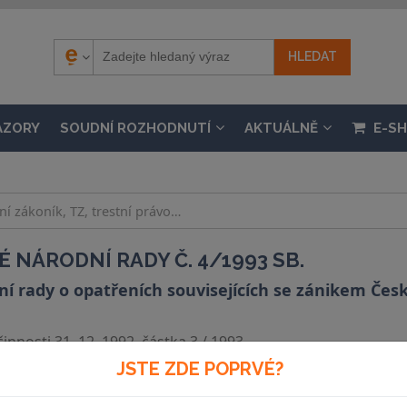
ÁZORY
SOUDNÍ ROZHODNUTÍ
AKTUÁLNĚ
E-S
 NÁRODNÍ RADY Č. 4/1993 SB.
í rady o opatřeních souvisejících se zánikem Česk
nnosti 31. 12. 1992, částka 3 / 1993
JSTE ZDE POPRVÉ?
Souvislosti