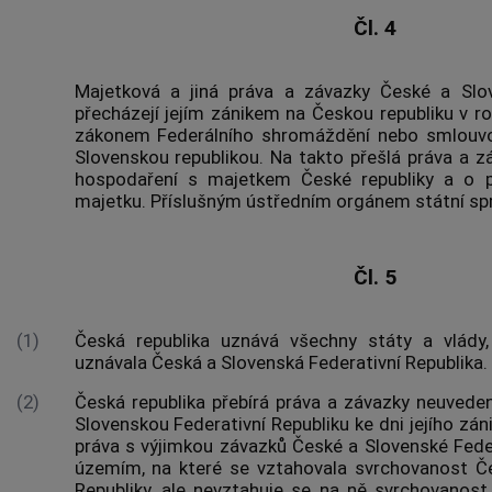
Čl. 4
Majetková a jiná práva a závazky České a Slov
přecházejí jejím zánikem na Českou republiku v
zákonem Federálního shromáždění nebo smlouvo
Slovenskou republikou. Na takto přešlá práva a z
hospodaření s majetkem České republiky a o p
majetku. Příslušným ústředním orgánem státní sprá
Čl. 5
(1)
Česká republika uznává všechny státy a vlády
uznávala Česká a Slovenská Federativní Republika.
(2)
Česká republika přebírá práva a závazky neuvede
Slovenskou Federativní Republiku ke dni jejího zán
práva s výjimkou závazků České a Slovenské Feder
územím, na které se vztahovala svrchovanost Če
Republiky, ale nevztahuje se na ně svrchovanost