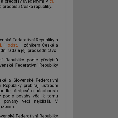
y a předpisy uvedenými v
čl. 1
o předpisu České republiky.
nské Federativní Republiky a
l. 1 odst. 1
zánikem České a
dní rada a její předsednictvo.
í Republiky podle předpisů
enské Federativní Republiky
ské a Slovenské Federativní
Republiky přebírají ústřední
 podle předpisů o působnosti
ky podle povahy věci k tomu
 povahy věci nejbližší. V
řízením.
venské Federativní Republiky