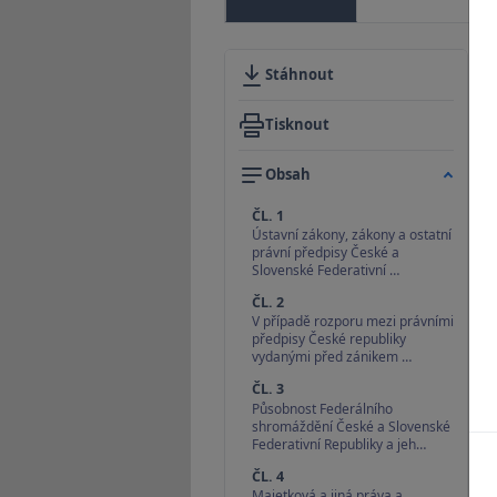
Stáhnout
Tisknout
Obsah
ČL. 1
Ústavní zákony, zákony a ostatní
právní předpisy České a
Slovenské Federativní …
ČL. 2
V případě rozporu mezi právními
předpisy České republiky
vydanými před zánikem …
ČL. 3
Působnost Federálního
shromáždění České a Slovenské
Federativní Republiky a jeh…
ČL. 4
Majetková a jiná práva a