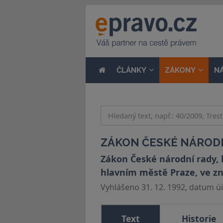
ČLÁNKY
ZÁKONY
N
ZÁKON ČESKÉ NÁRODNÍ
Zákon České národní rady, 
hlavním městě Praze, ve zn
Vyhlášeno 31. 12. 1992, datum úči
Text
Historie