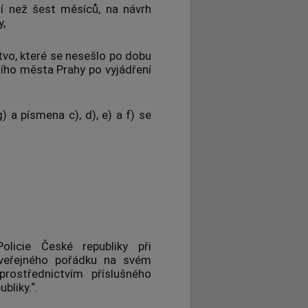
ší než šest měsíců, na návrh
y,
tvo, které se nesešlo po dobu
ního města Prahy po vyjádření
) a písmena c), d), e) a f) se
olicie České republiky při
 veřejného pořádku na svém
rostřednictvím příslušného
bliky.“.