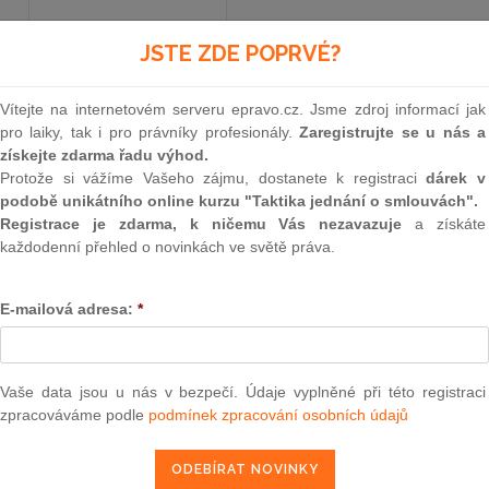
JSTE ZDE POPRVÉ?
Vyhlášené znění
od 31. 12. 1992
Vítejte na internetovém serveru epravo.cz. Jsme zdroj informací jak
pro laiky, tak i pro právníky profesionály.
Zaregistrujte se u nás a
8
získejte zdarma řadu výhod.
Protože si vážíme Vašeho zájmu, dostanete k registraci
dárek v
ZÁKON
podobě unikátního online kurzu "Taktika jednání o smlouvách".
Registrace je zdarma, k ničemu Vás nezavazuje
a získáte
České národní rady
každodenní přehled o novinkách ve světě práva.
ze dne 18. prosince 1992
E-mailová adresa:
*
kterým se mění a doplňuje zákon České národní 
hlavním městě Praze, ve znění zákona České náro
Vaše data jsou u nás v bezpečí. Údaje vyplněné při této registraci
zpracováváme podle
podmínek zpracování osobních údajů
Česká národní rada se usnesla na tomto zákoně