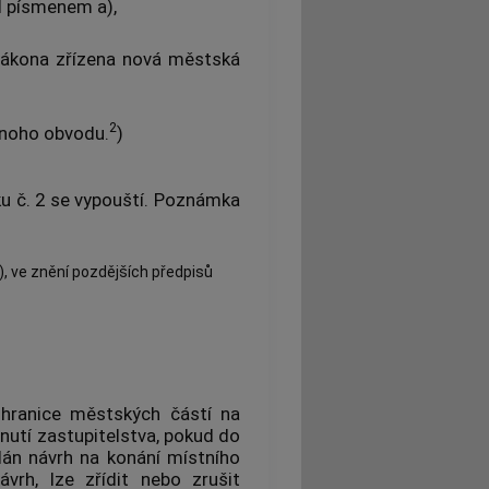
d písmenem a),
 zákona zřízena nová městská
2
dnoho obvodu.
)
u č. 2 se vypouští. Poznámka
), ve znění pozdějších předpisů
 hranice městských částí na
nutí zastupitelstva, pokud do
dán návrh na konání místního
ávrh, lze zřídit nebo zrušit