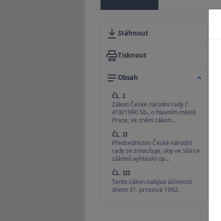
Stáhnout
Tisknout
Obsah
ČL. I
Zákon České národní rady č.
418/1990 Sb., o hlavním městě
Praze, ve znění zákon…
ČL. II
Předsednictvo České národní
rady se zmocňuje, aby ve Sbírce
zákonů vyhlásilo úp…
ČL. III
Tento zákon nabývá účinnosti
dnem 31. prosince 1992.