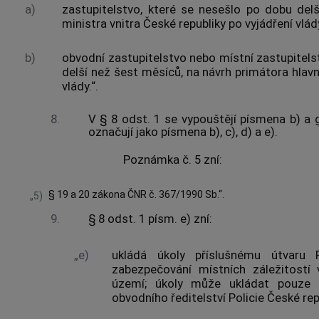
a)
zastupitelstvo, které se nesešlo po dobu del
ministra vnitra České republiky po vyjádření vlád
b)
obvodní zastupitelstvo nebo místní zastupitels
delší než šest měsíců, na návrh primátora hlav
vlády.“.
8.
V § 8 odst. 1 se vypouštějí písmena b) a g
označují jako písmena b), c), d) a e).
Poznámka č. 5 zní:
§ 19 a 20 zákona ČNR č. 367/1990 Sb.“.
„5)
9.
§ 8 odst. 1 písm. e) zní:
„e)
ukládá úkoly příslušnému útvaru P
zabezpečování místních záležitostí
území; úkoly může ukládat pouze p
obvodního ředitelství Policie České repu