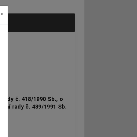
x
,
rady č. 418/1990 Sb., o
dní rady č. 439/1991 Sb.
: