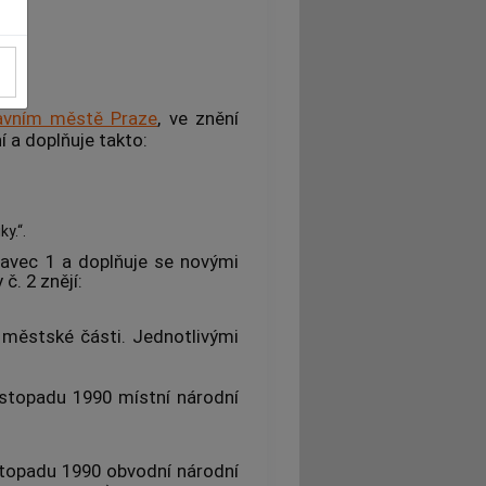
lavním městě Praze
, ve znění
í a doplňuje takto:
y.“.
tavec 1 a doplňuje se novými
č. 2 znějí:
 městské části. Jednotlivými
listopadu 1990 místní národní
istopadu 1990 obvodní národní