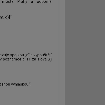
ho města Prahy a odborná
m. d)]“.
azuje spojkou „a“ a vypouštějí
 v poznámce č. 11 za slova „§
aznou vyhláškou.“.