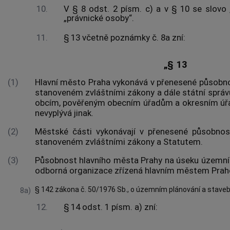
10.
V § 8 odst. 2 písm. c) a v § 10 se slovo 
„právnické osoby“.
11.
§ 13 včetně poznámky č. 8a zní:
„§ 13
(1)
Hlavní město Praha vykonává v přenesené působn
stanoveném zvláštními zákony a dále státní správ
obcím, pověřeným obecním úřadům a okresním úř
nevyplývá jinak.
(2)
Městské části vykonávají v přenesené působnos
stanoveném zvláštními zákony a Statutem.
(3)
Působnost hlavního města Prahy na úseku územní
odborná organizace zřízená hlavním městem Prah
§ 142 zákona č. 50/1976 Sb., o územním plánování a staveb
8a)
12.
§ 14 odst. 1 písm. a) zní: