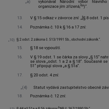
„a)
vykonával Národní výbor hlavní
8a
organizace jím zřízená,
)“.
13.
V § 15 odkaz v závorce zní: „[§ 8 odst. 1 pís
14.
Poznámka č. 10 k § 16 a 17 zní:
§ 2 odst. 2 zákona č. 513/1991 Sb., obchodní zákoník.“.
„10)
15.
§ 18 se vypouští.
16.
V § 19 odst. 1 se čárka za slovy „§ 15“ nahr
se slova „odst. 1 a 2 a § 18“. Současně se
51“ připojují slova „a § 51a“.
17.
§ 20 odst. 4 zní:
„(4)
Statut vydává zastupitelstvo obecně záv
18.
Poznámka č. 12 zní:
§ 44 až 51a a § 56 zákona ČNR č. 367/1990 Sb.“.
„12)