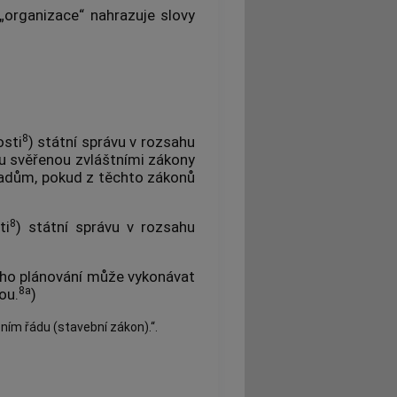
„organizace“ nahrazuje slovy
8
osti
) státní správu v rozsahu
u svěřenou zvláštními zákony
adům, pokud z těchto zákonů
8
ti
) státní správu v rozsahu
ho plánování může vykonávat
8a
ou.
)
ním řádu (stavební zákon).“.