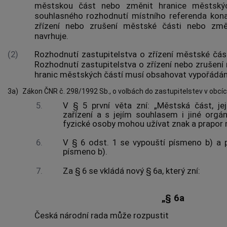
městskou část nebo změnit hranice městský
souhlasného rozhodnutí místního referenda ko
zřízení nebo zrušení městské části nebo změ
navrhuje.
(2)
Rozhodnutí zastupitelstva o zřízení městské část
Rozhodnutí zastupitelstva o zřízení nebo zrušen
hranic městských částí musí obsahovat vypořádání
3a)
Zákon ČNR č. 298/1992 Sb., o volbách do zastupitelstev v obcíc
5.
V § 5 první věta zní: „Městská část, je
zařízení a s jejím souhlasem i jiné orgán
fyzické osoby mohou užívat znak a prapor 
6.
V § 6 odst. 1 se vypouští písmeno b) a 
písmeno b).
7.
Za § 6 se vkládá nový § 6a, který zní:
„§ 6a
Česká národní rada může rozpustit