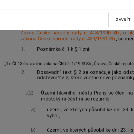
Čl. I
ZAVŘÍT
Zákon České národní rady č. 418/1990 Sb., o h
zákona České národní rady č. 439/1991 Sb.
, se měn
1.
Poznámka č. 1 k § 1 zní:
„1)
Čl. 13 ústavního zákona ČNR č. 1/1993 Sb., Ústava České republik
2.
Dosavadní text § 2 se označuje jako ods
odstavci 2 a 3, které včetně nové poznámky 
„(2)
Území hlavního města Prahy se člení na
městskými částmi se rozumějí
a)
území, ve kterých působil ke dni 23. 
výbor,
b)
území, ve kterých působil ke dni 23. l