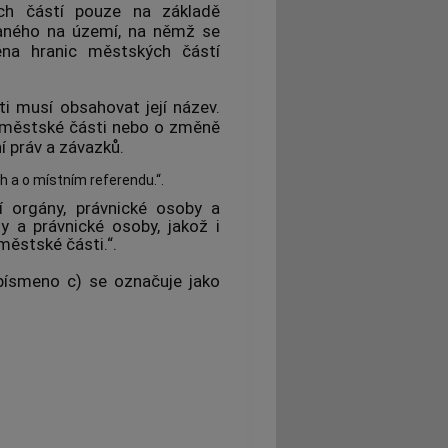
ch částí pouze na základě
naného na území, na němž se
na hranic městských částí
i musí obsahovat její název.
í městské části nebo o změně
 práv a závazků.
h a o místním referendu.“.
jí orgány, právnické osoby a
y a právnické osoby, jakož i
městské části.“.
písmeno c) se označuje jako