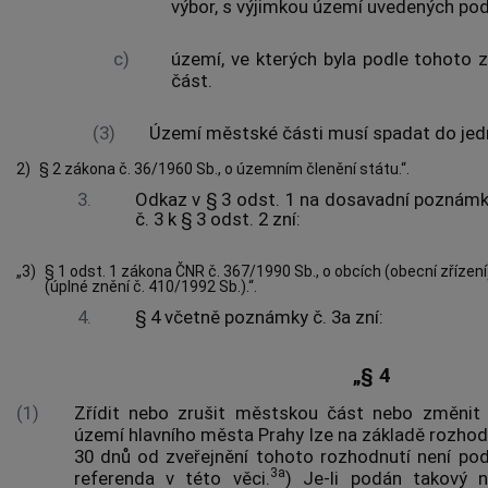
výbor, s výjimkou území uvedených po
c)
území, ve kterých byla podle tohoto
část.
(3)
Území městské části musí spadat do je
2)
§ 2 zákona č. 36/1960 Sb., o územním členění státu.“.
3.
Odkaz v § 3 odst. 1 na dosavadní poznámk
č. 3 k § 3 odst. 2 zní:
„3)
§ 1 odst. 1 zákona ČNR č. 367/1990 Sb., o obcích (obecní zřízení
(úplné znění č. 410/1992 Sb.).“.
4.
§ 4 včetně poznámky č. 3a zní:
„§ 4
(1)
Zřídit nebo zrušit městskou část nebo změnit
území hlavního města Prahy lze na základě rozhod
30 dnů od zveřejnění tohoto rozhodnutí není po
3a
referenda v této věci.
) Je-li podán takový n