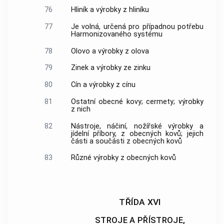
76
Hliník a výrobky z hliníku
77
Je volná, určená pro případnou potřebu
Harmonizovaného systému
78
Olovo a výrobky z olova
79
Zinek a výrobky ze zinku
80
Cín a výrobky z cínu
81
Ostatní obecné kovy; cermety; výrobky
z nich
82
Nástroje, náčiní, nožířské výrobky a
jídelní příbory, z obecných kovů; jejich
části a součásti z obecných kovů
83
Různé výrobky z obecných kovů
TŘÍDA XVI
STROJE A PŘÍSTROJE,