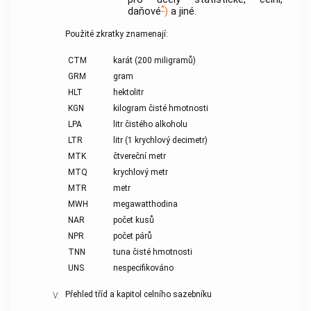
*
daňové
)
a jiné.
Použité zkratky znamenají:
CTM
karát (200 miligramů)
GRM
gram
HLT
hektolitr
KGN
kilogram čisté hmotnosti
LPA
litr čistého alkoholu
LTR
litr (1 krychlový decimetr)
MTK
čtvereční metr
MTQ
krychlový metr
MTR
metr
MWH
megawatthodina
NAR
počet kusů
NPR
počet párů
TNN
tuna čisté hmotnosti
UNS
nespecifikováno
Přehled tříd a kapitol celního sazebníku
V.