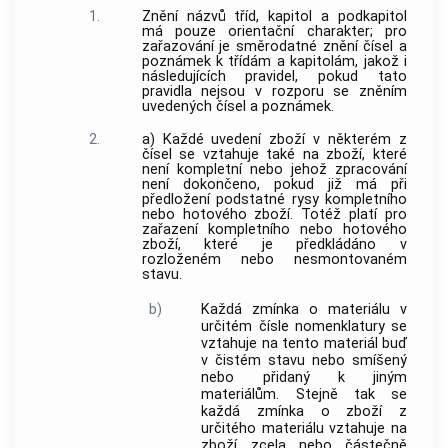
1.
Znění názvů tříd, kapitol a podkapitol
má pouze orientační charakter; pro
zařazování je směrodatné znění čísel a
poznámek k třídám a kapitolám, jakož i
následujících pravidel, pokud tato
pravidla nejsou v rozporu se zněním
uvedených čísel a poznámek.
2.
a) Každé uvedení zboží v některém z
čísel se vztahuje také na zboží, které
není kompletní nebo jehož zpracování
není dokončeno, pokud již má při
předložení podstatné rysy kompletního
nebo hotového zboží. Totéž platí pro
zařazení kompletního nebo hotového
zboží, které je předkládáno v
rozloženém nebo nesmontovaném
stavu.
b)
Každá zmínka o materiálu v
určitém čísle nomenklatury se
vztahuje na tento materiál buď
v čistém stavu nebo smíšený
nebo přidaný k jiným
materiálům. Stejně tak se
každá zmínka o zboží z
určitého materiálu vztahuje na
zboží zcela nebo částečně