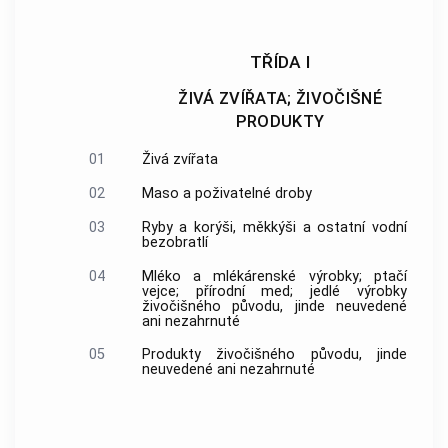
TŘÍDA I
ŽIVÁ ZVÍŘATA; ŽIVOČIŠNÉ
PRODUKTY
01
Živá zvířata
02
Maso a poživatelné droby
03
Ryby a korýši, měkkýši a ostatní vodní
bezobratlí
04
Mléko a mlékárenské výrobky; ptačí
vejce; přírodní med; jedlé výrobky
živočišného původu, jinde neuvedené
ani nezahrnuté
05
Produkty živočišného původu, jinde
neuvedené ani nezahrnuté