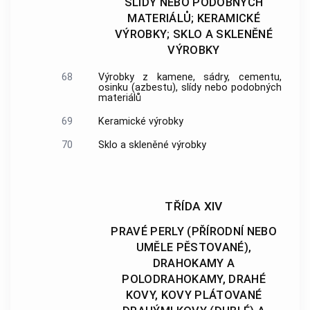
SLÍDY NEBO PODOBNÝCH
MATERIÁLŮ; KERAMICKÉ
VÝROBKY; SKLO A SKLENĚNÉ
VÝROBKY
68
Výrobky z kamene, sádry, cementu,
osinku (azbestu), slídy nebo podobných
materiálů
69
Keramické výrobky
70
Sklo a skleněné výrobky
TŘÍDA XIV
PRAVÉ PERLY (PŘÍRODNÍ NEBO
UMĚLE PĚSTOVANÉ),
DRAHOKAMY A
POLODRAHOKAMY, DRAHÉ
KOVY, KOVY PLÁTOVANÉ