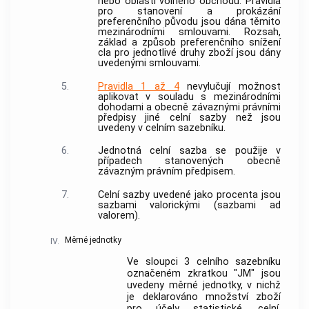
nebo oblasti volného obchodu. Pravidla
pro stanovení a prokázání
preferenčního původu jsou dána těmito
mezinárodními smlouvami. Rozsah,
základ a způsob preferenčního snížení
cla pro jednotlivé druhy zboží jsou dány
uvedenými smlouvami.
5.
Pravidla 1 až 4
nevylučují možnost
aplikovat v souladu s mezinárodními
dohodami a obecně závaznými právními
předpisy jiné celní sazby než jsou
uvedeny v celním sazebníku.
6.
Jednotná celní sazba se použije v
případech stanovených obecně
závazným právním předpisem.
7.
Celní sazby uvedené jako procenta jsou
sazbami valorickými (sazbami ad
valorem).
Měrné jednotky
IV.
Ve sloupci 3 celního sazebníku
označeném zkratkou "JM" jsou
uvedeny měrné jednotky, v nichž
je deklarováno množství zboží
pro účely statistické, celní,