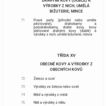
DRAHÝMI KOVY (DUBLÉ) A
VÝROBKY Z NICH; UMĚLÁ
BIŽUTERIE; MINCE
71
Pravé perly (přírodní nebo uměle
pěstované), drahokamy a
polodrahokamy, drahé kovy, kovy
plátované drahými kovy (dublé) a
výrobky z nich; umělá bižuterie; mince
TŘÍDA XV
OBECNÉ KOVY A VÝROBKY Z
OBECNÝCH KOVŮ
72
Železo a ocel
73
Výrobky ze železa nebo oceli
74
Měď a výrobky z mědi
75
Nikl a výrobky z niklu