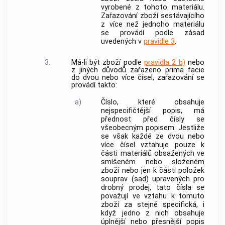
vyrobené z tohoto materiálu.
Zařazování zboží sestávajícího
z více než jednoho materiálu
se provádí podle zásad
uvedených v
pravidle 3
.
3.
Má-li být zboží podle
pravidla 2 b)
nebo
z jiných důvodů zařazeno prima facie
do dvou nebo více čísel, zařazování se
provádí takto:
a)
Číslo, které obsahuje
nejspecifičtější popis, má
přednost před čísly se
všeobecným popisem. Jestliže
se však každé ze dvou nebo
více čísel vztahuje pouze k
části materiálů obsažených ve
smíšeném nebo složeném
zboží nebo jen k části položek
souprav (sad) upravených pro
drobný prodej, tato čísla se
považují ve vztahu k tomuto
zboží za stejně specifická, i
když jedno z nich obsahuje
úplnější nebo přesnější popis