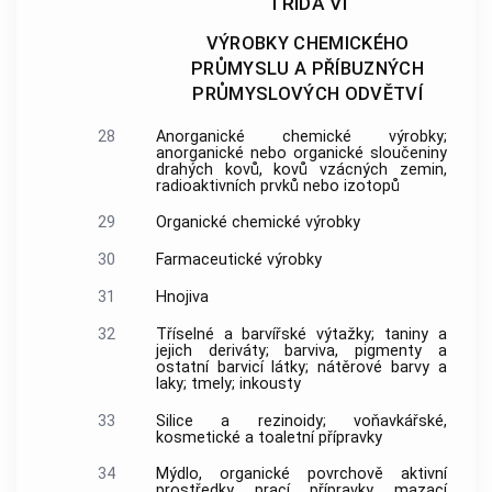
TŘÍDA VI
VÝROBKY CHEMICKÉHO
PRŮMYSLU A PŘÍBUZNÝCH
PRŮMYSLOVÝCH ODVĚTVÍ
28
Anorganické chemické výrobky;
anorganické nebo organické sloučeniny
drahých kovů, kovů vzácných zemin,
radioaktivních prvků nebo izotopů
29
Organické chemické výrobky
30
Farmaceutické výrobky
31
Hnojiva
32
Tříselné a barvířské výtažky; taniny a
jejich deriváty; barviva, pigmenty a
ostatní barvicí látky; nátěrové barvy a
laky; tmely; inkousty
33
Silice a rezinoidy; voňavkářské,
kosmetické a toaletní přípravky
34
Mýdlo, organické povrchově aktivní
prostředky, prací přípravky, mazací