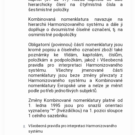
hierarchicky člení na čtyřmístná čísla a
šestimístné položky.
Kombinovaná nomenklatura navazuje na
hierarchii Harmonizovaného systému a dále ji
doplňuje o dvoumístné číselné označení, tj. na
osmimístné podpoložky.
Obligatorní (povinnou) částí nomenklatury jsou
kromě popisu a číselného označení zboží také
poznámky ke třídám, kapitolám, číslům,
položkám a podpoložkám, jakož i Všeobecná
pravidla pro interpretaci Harmonizovaného
systému. Všechny jmenované části
nomenklatury jsou beze změny převzaty z
Harmonizovaného systému a Kombinované
nomenklatury Evropské unie a nelze je měnit
podle potřeb jednotlivých subjektů.
Změny Kombinované nomenklatury platné od
1. ledna 1995 jsou pro snazší orientaci
vyznačeny "*" (hvězdičkou) na 1. pozici sloupce
1 celního sazebníku.
Všeobecná pravidla pro interpretaci Harmonizovaného
II.
systému