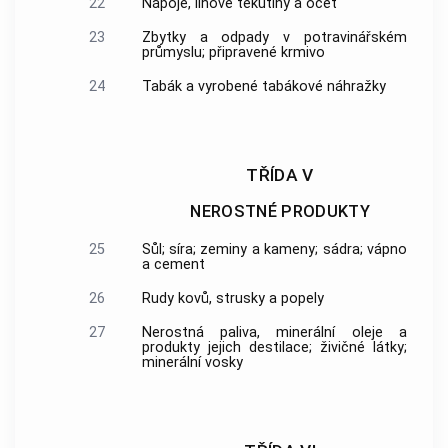
22
Nápoje, lihové tekutiny a ocet
23
Zbytky a odpady v potravinářském
průmyslu; připravené krmivo
24
Tabák a vyrobené tabákové náhražky
TŘÍDA V
NEROSTNÉ PRODUKTY
25
Sůl; síra; zeminy a kameny; sádra; vápno
a cement
26
Rudy kovů, strusky a popely
27
Nerostná paliva, minerální oleje a
produkty jejich destilace; živičné látky;
minerální vosky