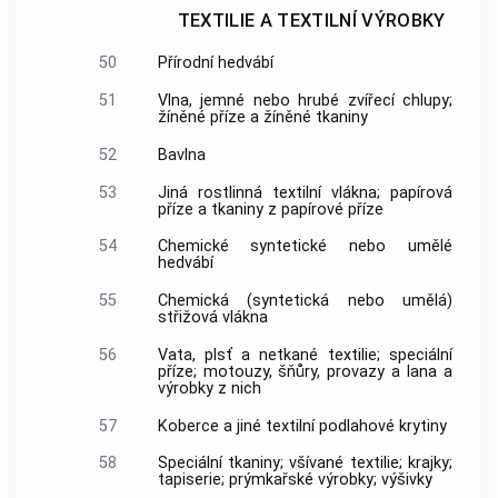
TEXTILIE A TEXTILNÍ VÝROBKY
50
Přírodní hedvábí
51
Vlna, jemné nebo hrubé zvířecí chlupy;
žíněné příze a žíněné tkaniny
52
Bavlna
53
Jiná rostlinná textilní vlákna; papírová
příze a tkaniny z papírové příze
54
Chemické syntetické nebo umělé
hedvábí
55
Chemická (syntetická nebo umělá)
střižová vlákna
56
Vata, plsť a netkané textilie; speciální
příze; motouzy, šňůry, provazy a lana a
výrobky z nich
57
Koberce a jiné textilní podlahové krytiny
58
Speciální tkaniny; všívané textilie; krajky;
tapiserie; prýmkařské výrobky; výšivky