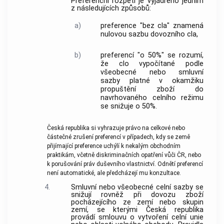
Preferenční rozpětí je vyjádřeno jedním
z následujících způsobů:
a)
preference "bez cla" znamená
nulovou sazbu
dovozního cla
,
b)
preferencí "o 50%" se rozumí,
že clo vypočítané podle
všeobecné nebo smluvní
sazby platné v okamžiku
propuštění zboží do
navrhovaného celního režimu
se snižuje o 50%.
Česká republika si vyhrazuje právo na celkové nebo
částečné zrušení preferencí v případech, kdy se země
přijímající preference uchýlí k nekalým obchodním
praktikám, včetně diskriminačních opatření vůči ČR, nebo
k porušování práv duševního vlastnictví. Odnětí preferencí
není automatické, ale předcházejí mu konzultace.
4.
Smluvní nebo všeobecné celní sazby se
snižují rovněž při dovozu zboží
pocházejícího ze zemí nebo skupin
zemí, se kterými Česká republika
provádí smlouvu o vytvoření celní unie