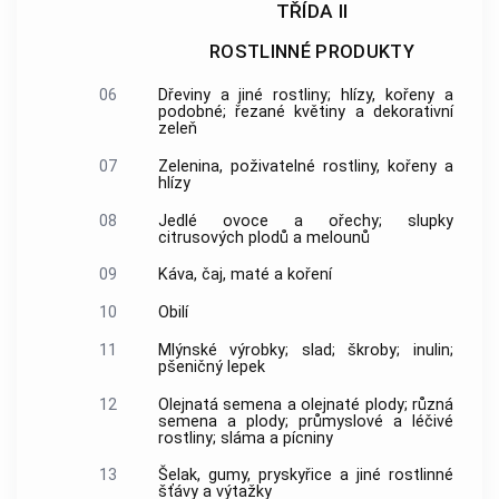
TŘÍDA II
ROSTLINNÉ PRODUKTY
06
Dřeviny a jiné rostliny; hlízy, kořeny a
podobné; řezané květiny a dekorativní
zeleň
07
Zelenina, poživatelné rostliny, kořeny a
hlízy
08
Jedlé ovoce a ořechy; slupky
citrusových plodů a melounů
09
Káva, čaj, maté a koření
10
Obilí
11
Mlýnské výrobky; slad; škroby; inulin;
pšeničný lepek
12
Olejnatá semena a olejnaté plody; různá
semena a plody; průmyslové a léčivé
rostliny; sláma a pícniny
13
Šelak, gumy, pryskyřice a jiné rostlinné
šťávy a výtažky