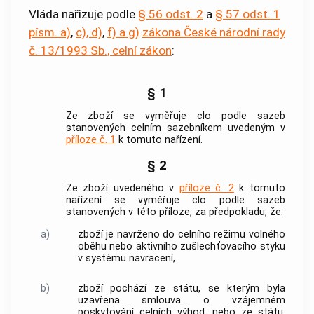
Vláda nařizuje podle
§ 56 odst. 2
a
§ 57 odst. 1
písm. a)
,
c), d)
,
f) a g)
zákona České národní rady
č. 13/1993 Sb., celní zákon
:
§ 1
Ze zboží se vyměřuje clo podle sazeb
stanovených celním sazebníkem uvedeným v
příloze č. 1
k tomuto nařízení.
§ 2
Ze zboží uvedeného v
příloze č. 2
k tomuto
nařízení se vyměřuje clo podle sazeb
stanovených v této příloze, za předpokladu, že:
a)
zboží je navrženo do celního režimu volného
oběhu nebo aktivního zušlechťovacího styku
v systému navracení,
b)
zboží pochází ze státu, se kterým byla
uzavřena smlouva o vzájemném
poskytování celních výhod, nebo ze státu,