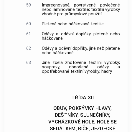
59
Impregnované, povrstvené, povlečené
nebo laminované textilie; textilní výrobky
vhodné pro průmyslové použití
60
Pletené nebo háčkované textilie
61
Oděvy a oděvní doplňky pletené nebo
háčkované
62
Oděvy a oděvní doplňky, jiné než pletené
nebo háčkované
63
Jiné zcela zhotovené textilní výrobky;
soupravy; obnošené oděvy a
opotřebované textilní výrobky; hadry
TŘÍDA XII
OBUV, POKRÝVKY HLAVY,
DEŠTNÍKY, SLUNEČNÍKY,
VYCHÁZKOVÉ HOLE, HOLE SE
SEDÁTKEM, BIČE, JEZDECKÉ