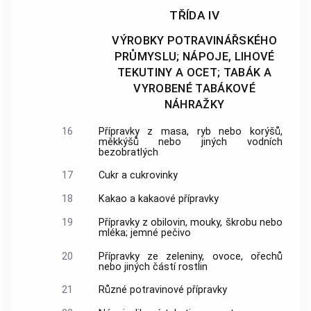
TŘÍDA IV
VÝROBKY POTRAVINÁŘSKÉHO
PRŮMYSLU; NÁPOJE, LIHOVÉ
TEKUTINY A OCET; TABÁK A
VYROBENÉ TABÁKOVÉ
NÁHRAŽKY
16
Přípravky z masa, ryb nebo korýšů,
měkkýšů nebo jiných vodních
bezobratlých
17
Cukr a cukrovinky
18
Kakao a kakaové přípravky
19
Přípravky z obilovin, mouky, škrobu nebo
mléka; jemné pečivo
20
Přípravky ze zeleniny, ovoce, ořechů
nebo jiných částí rostlin
21
Různé potravinové přípravky