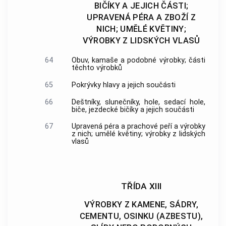
BIČÍKY A JEJICH ČÁSTI;
UPRAVENÁ PÉRA A ZBOŽÍ Z
NICH; UMĚLÉ KVĚTINY;
VÝROBKY Z LIDSKÝCH VLASŮ
64
Obuv, kamaše a podobné výrobky; části
těchto výrobků
65
Pokrývky hlavy a jejich součásti
66
Deštníky, slunečníky, hole, sedací hole,
biče, jezdecké bičíky a jejich součásti
67
Upravená péra a prachové peří a výrobky
z nich; umělé květiny; výrobky z lidských
vlasů
TŘÍDA XIII
VÝROBKY Z KAMENE, SÁDRY,
CEMENTU, OSINKU (AZBESTU),