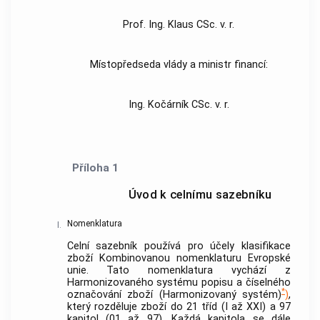
Prof. Ing. Klaus CSc. v. r.
Místopředseda vlády a ministr financí:
Ing. Kočárník CSc. v. r.
Příloha 1
Úvod k celnímu sazebníku
Nomenklatura
I.
Celní sazebník používá pro účely klasifikace
zboží Kombinovanou nomenklaturu Evropské
unie. Tato nomenklatura vychází z
Harmonizovaného systému popisu a číselného
*
označování zboží (Harmonizovaný systém)
)
,
který rozděluje zboží do 21 tříd (I až XXI) a 97
kapitol (01 až 97). Každá kapitola se dále