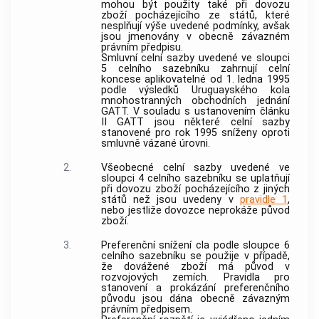
mohou být použity také při dovozu
zboží pocházejícího ze států, které
nesplňují výše uvedené podmínky, avšak
jsou jmenovány v obecně závazném
právním předpisu.
Smluvní celní sazby uvedené ve sloupci
5 celního sazebníku zahrnují celní
koncese aplikovatelné od 1. ledna 1995
podle výsledků Uruguayského kola
mnohostranných obchodních jednání
GATT. V souladu s ustanovením článku
II GATT jsou některé celní sazby
stanovené pro rok 1995 sníženy oproti
smluvně vázané úrovni.
2.
Všeobecné celní sazby uvedené ve
sloupci 4 celního sazebníku se uplatňují
při dovozu zboží pocházejícího z jiných
států než jsou uvedeny v
pravidle 1
,
nebo jestliže dovozce neprokáže původ
zboží.
3.
Preferenční snížení cla podle sloupce 6
celního sazebníku se použije v případě,
že
dovážené zboží
má původ v
rozvojových zemích. Pravidla pro
stanovení a prokázání preferenčního
původu jsou dána obecně závazným
právním předpisem.