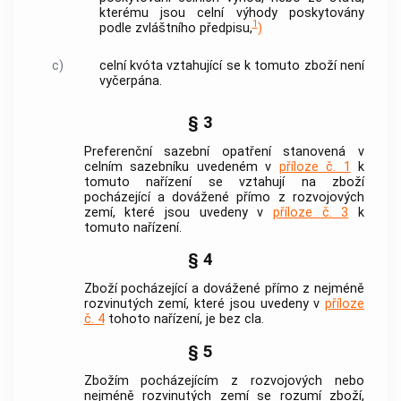
kterému jsou celní výhody poskytovány
1
podle zvláštního předpisu,
)
c)
celní kvóta vztahující se k tomuto zboží není
vyčerpána.
§ 3
Preferenční sazební opatření stanovená v
celním sazebníku uvedeném v
příloze č. 1
k
tomuto nařízení se vztahují na zboží
pocházející a dovážené přímo z rozvojových
zemí, které jsou uvedeny v
příloze č. 3
k
tomuto nařízení.
§ 4
Zboží pocházející a dovážené přímo z nejméně
rozvinutých zemí, které jsou uvedeny v
příloze
č. 4
tohoto nařízení, je bez cla.
§ 5
Zbožím pocházejícím z rozvojových nebo
nejméně rozvinutých zemí se rozumí zboží,