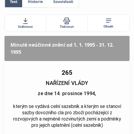
Text
Historie
Souvislosti
Obsah
Stáhnout
Tisknout
Minulé neúčinné znění
od 1. 1. 1995 - 31. 12.
1995
265
NAŘÍZENÍ VLÁDY
ze dne 14. prosince 1994,
kterým se vydává celní sazebník a kterým se stanoví
sazby dovozního cla pro zboží pocházející z
rozvojových a nejméně rozvinutých zemí a podmínky
pro jejich uplatnění (celní sazebník)