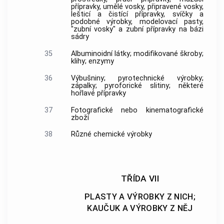
přípravky, umělé vosky, připravené vosky,
lešticí a čistící přípravky, svíčky a
podobné výrobky, modelovací pasty,
"zubní vosky" a zubní přípravky na bázi
sádry
35
Albuminoidní látky; modifikované škroby;
klihy; enzymy
36
Výbušniny; pyrotechnické výrobky;
zápalky; pyroforické slitiny; některé
hořlavé přípravky
37
Fotografické nebo kinematografické
zboží
38
Různé chemické výrobky
TŘÍDA VII
PLASTY A VÝROBKY Z NICH;
KAUČUK A VÝROBKY Z NĚJ