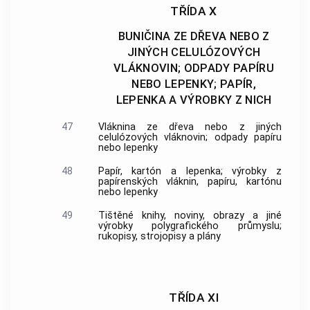
TŘÍDA X
BUNIČINA ZE DŘEVA NEBO Z
JINÝCH CELULÓZOVÝCH
VLÁKNOVIN; ODPADY PAPÍRU
NEBO LEPENKY; PAPÍR,
LEPENKA A VÝROBKY Z NICH
47
Vláknina ze dřeva nebo z jiných
celulózových vláknovin; odpady papíru
nebo lepenky
48
Papír, kartón a lepenka; výrobky z
papírenských vláknin, papíru, kartónu
nebo lepenky
49
Tištěné knihy, noviny, obrazy a jiné
výrobky polygrafického průmyslu;
rukopisy, strojopisy a plány
TŘÍDA XI