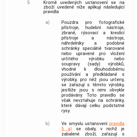
5.
Kromě uvedených ustanovení se na
zboží uvedené níže aplikují následující
pravidla:
a)
Pouzdra pro fotografické
přístroje, hudební nástroje,
zbraně, rýsovací a kreslící
přístroje a nástroje,
náhrdelníky a podobné
schránky speciálně tvarované
nebo upravené pro vložení
určitého výrobku nebo
soupravy (sady) výrobků,
vhodné k dlouhodobému
používání a předkládané s
výrobky, pro něž jsou určeny,
se zařazují s těmito výrobky,
jestliže jsou s nimi obvykle
prodávány. Toto pravidlo se
však nevztahuje na schránky,
které dávají celku podstatné
rysy.
b)
Ve smyslu ustanovení
pravidla
5 a)
se obaly, v nichž je
zabalené zboží, zařazují s