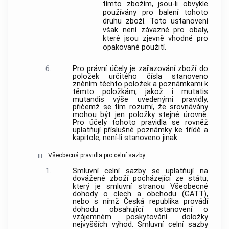
tímto zbožím, jsou-li obvykle
používány pro balení tohoto
druhu zboží. Toto ustanovení
však není závazné pro obaly,
které jsou zjevně vhodné pro
opakované použití.
6.
Pro právní účely je zařazování zboží do
položek určitého čísla stanoveno
zněním těchto položek a poznámkami k
těmto položkám, jakož i mutatis
mutandis výše uvedenými pravidly,
přičemž se tím rozumí, že srovnávány
mohou být jen položky stejné úrovně.
Pro účely tohoto pravidla se rovněž
uplatňují příslušné poznámky ke třídě a
kapitole, není-li stanoveno jinak.
Všeobecná pravidla pro celní sazby
III.
1.
Smluvní celní sazby se uplatňují na
dovážené zboží
pocházející ze státu,
který je smluvní stranou Všeobecné
dohody o clech a obchodu (GATT),
nebo s nímž Česká republika provádí
dohodu obsahující ustanovení o
vzájemném poskytování doložky
nejvyšších výhod. Smluvní celní sazby