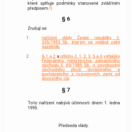
které splňuje podmínky stanovené zvláštním
2
předpisem.
)
§ 6
Zrušují se:
1.
nařízení vlády České republiky č.
335/1993 Sb., kterým se vydává celní
sazebník
,
2.
§ 1 a 2
a
přílohy č. 1, 2, 3, 5 a 6
vyhlášky
Federálního ministerstva zahraničního
obchodu č. 69/1989 Sb., o osvobození
obchodního zboží dováženého a
pocházejícího z rozvojových zemí od
dovozního cla
.
§ 7
Toto nařízení nabývá účinnosti dnem 1. ledna
1995.
Předseda vlády: