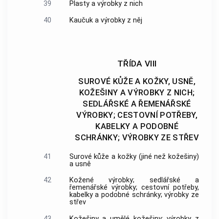
39
Plasty a výrobky z nich
40
Kaučuk a výrobky z něj
TŘÍDA VIII
SUROVÉ KŮŽE A KOŽKY, USNĚ,
KOŽEŠINY A VÝROBKY Z NICH;
SEDLÁŘSKÉ A ŘEMENÁŘSKÉ
VÝROBKY; CESTOVNÍ POTŘEBY,
KABELKY A PODOBNÉ
SCHRÁNKY; VÝROBKY ZE STŘEV
41
Surové kůže a kožky (jiné než kožešiny)
a usně
42
Kožené výrobky; sedlářské a
řemenářské výrobky; cestovní potřeby,
kabelky a podobné schránky; výrobky ze
střev
43
Kožešiny a umělé kožešiny; výrobky z