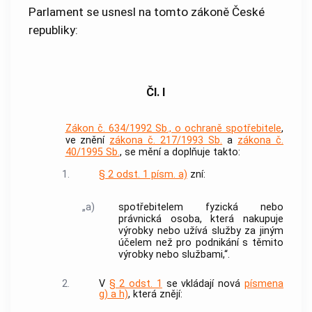
Parlament se usnesl na tomto zákoně České
republiky:
Čl. I
Zákon č. 634/1992 Sb., o ochraně spotřebitele
,
ve znění
zákona č. 217/1993 Sb.
a
zákona č.
40/1995 Sb.
, se mění a doplňuje takto:
1.
§ 2 odst. 1 písm. a)
zní:
„a)
spotřebitelem fyzická nebo
právnická osoba, která nakupuje
výrobky nebo užívá služby za jiným
účelem než pro podnikání s těmito
výrobky nebo službami,“.
2.
V
§ 2 odst. 1
se vkládají nová
písmena
g) a h)
, která znějí: