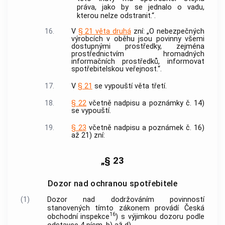
práva, jako by se jednalo o vadu,
kterou nelze odstranit.“.
16.
V
§ 21 věta druhá
zní: „O nebezpečných
výrobcích v oběhu jsou povinny všemi
dostupnými prostředky, zejména
prostřednictvím hromadných
informačních prostředků, informovat
spotřebitelskou veřejnost.“.
17.
V
§ 21
se vypouští věta třetí.
18.
§ 22
včetně nadpisu a poznámky č. 14)
se vypouští.
19.
§ 23
včetně nadpisu a poznámek č. 16)
až 21) zní:
„§ 23
Dozor nad ochranou spotřebitele
(1)
Dozor nad dodržováním povinností
stanovených tímto zákonem provádí Česká
16
obchodní inspekce
) s výjimkou dozoru podle