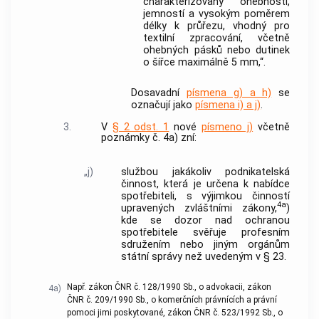
charakterizovaný ohebností,
jemností a vysokým poměrem
délky k průřezu, vhodný pro
textilní zpracování, včetně
ohebných pásků nebo dutinek
o šířce maximálně 5 mm,“.
Dosavadní
písmena g) a h)
se
označují jako
písmena i) a j)
.
3.
V
§ 2 odst. 1
nové
písmeno j)
včetně
poznámky č. 4a) zní:
„j)
službou jakákoliv podnikatelská
činnost, která je určena k nabídce
spotřebiteli, s výjimkou činností
4a
upravených zvláštními zákony,
)
kde se dozor nad ochranou
spotřebitele svěřuje profesním
sdružením nebo jiným orgánům
státní správy než uvedeným v § 23.
Např. zákon ČNR č. 128/1990 Sb., o advokacii, zákon
4a)
ČNR č. 209/1990 Sb., o komerčních právnících a právní
pomoci jimi poskytované, zákon ČNR č. 523/1992 Sb., o