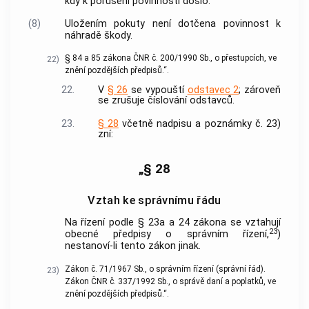
kdy k porušení povinnosti došlo.
(8)
Uložením pokuty není dotčena povinnost k
náhradě škody.
§ 84 a 85 zákona ČNR č. 200/1990 Sb., o přestupcích, ve
22)
znění pozdějších předpisů.“.
22.
V
§ 26
se vypouští
odstavec 2
; zároveň
se zrušuje číslování odstavců.
23.
§ 28
včetně nadpisu a poznámky č. 23)
zní:
„§ 28
Vztah ke správnímu řádu
Na řízení podle § 23a a 24 zákona se vztahují
23
obecné předpisy o správním řízení,
)
nestanoví-li tento zákon jinak.
Zákon č. 71/1967 Sb., o správním řízení (správní řád).
23)
Zákon ČNR č. 337/1992 Sb., o správě daní a poplatků, ve
znění pozdějších předpisů.“.