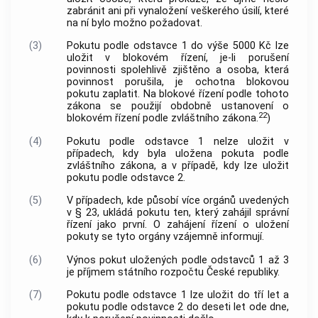
zabránit ani při vynaložení veškerého úsilí, které
na ní bylo možno požadovat.
(3)
Pokutu podle odstavce 1 do výše 5000 Kč lze
uložit v blokovém řízení, je-li porušení
povinnosti spolehlivě zjištěno a osoba, která
povinnost porušila, je ochotna blokovou
pokutu zaplatit. Na blokové řízení podle tohoto
zákona se použijí obdobně ustanovení o
22
blokovém řízení podle zvláštního zákona.
)
(4)
Pokutu podle odstavce 1 nelze uložit v
případech, kdy byla uložena pokuta podle
zvláštního zákona, a v případě, kdy lze uložit
pokutu podle odstavce 2.
(5)
V případech, kde působí více orgánů uvedených
v § 23, ukládá pokutu ten, který zahájil správní
řízení jako první. O zahájení řízení o uložení
pokuty se tyto orgány vzájemně informují.
(6)
Výnos pokut uložených podle odstavců 1 až 3
je příjmem státního rozpočtu České republiky.
(7)
Pokutu podle odstavce 1 lze uložit do tří let a
pokutu podle odstavce 2 do deseti let ode dne,