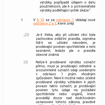
výrobky, popřípadě údajem o datu
použitelnosti, jde-li o potravinářské
výrobky podléhající rychlé zkáze.“.
9.
V
§ 10
se za
odstavec 1
vkládají nové
odstavce 2 a 3
, které znějí:
„(2)
Je-li třeba, aby při užívání věci byla
zachována zvláštní pravidla, zejména
řídí-li se užívání návodem, je
prodávající povinen spotřebitele s nimi
seznámit, ledaže jde o pravidla
obecně známá.
(3)
Nelze-li prodávané výrobky označit
přímo, musí je prodávající viditelně a
srozumitelně označit údaji uvedenými
v odstavci 1 jiným vhodným
způsobem. Není-li možné nebo účelné
prodávané výrobky vzhledem k jejich
povaze takto označit, je prodávající
povinen tyto údaje na požádání
spotřebitele nebo orgánů, které
provádějí dozor nad dodržováním
ustanovení tohoto zákona, pravdivě