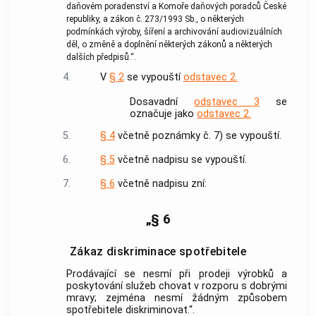
daňovém poradenství a Komoře daňových poradců České
republiky, a zákon č. 273/1993 Sb., o některých
podmínkách výroby, šíření a archivování audiovizuálních
děl, o změně a doplnění některých zákonů a některých
dalších předpisů.“.
4.
V
§ 2
se vypouští
odstavec 2.
Dosavadní
odstavec 3
se
označuje jako
odstavec 2.
5.
§ 4
včetně poznámky č. 7) se vypouští.
6.
§ 5
včetně nadpisu se vypouští.
7.
§ 6
včetně nadpisu zní:
„§ 6
Zákaz diskriminace spotřebitele
Prodávající se nesmí při prodeji výrobků a
poskytování služeb chovat v rozporu s dobrými
mravy; zejména nesmí žádným způsobem
spotřebitele diskriminovat.“.