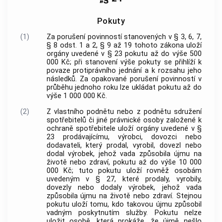
Pokuty
(1)
Za porušení povinností stanovených v § 3, 6, 7,
§ 8 odst. 1 a 2, § 9 až 19 tohoto zákona uloží
orgány uvedené v § 23 pokutu až do výše 500
000 Kč; při stanovení výše pokuty se přihlíží k
povaze protiprávního jednání a k rozsahu jeho
následků. Za opakované porušení povinností v
průběhu jednoho roku lze ukládat pokutu až do
výše 1 000 000 Kč.
(2)
Z vlastního podnětu nebo z podnětu sdružení
spotřebitelů či jiné právnické osoby založené k
ochraně spotřebitele uloží orgány uvedené v §
23 prodávajícímu, výrobci, dovozci nebo
dodavateli, který prodal, vyrobil, dovezl nebo
dodal výrobek, jehož vada způsobila újmu na
životě nebo zdraví, pokutu až do výše 10 000
000 Kč; tuto pokutu uloží rovněž osobám
uvedeným v § 27, které prodaly, vyrobily,
dovezly nebo dodaly výrobek, jehož vada
způsobila újmu na životě nebo zdraví. Stejnou
pokutu uloží tomu, kdo takovou újmu způsobil
vadným poskytnutím služby. Pokutu nelze
uložit osobě, která prokáže, že újmě nešlo