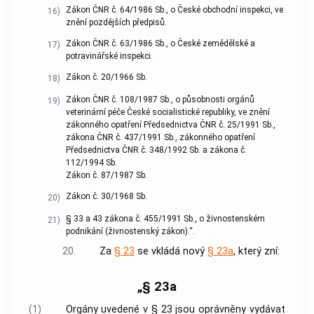
Zákon ČNR č. 64/1986 Sb., o České obchodní inspekci, ve
16)
znění pozdějších předpisů.
Zákon ČNR č. 63/1986 Sb., o České zemědělské a
17)
potravinářské inspekci.
Zákon č. 20/1966 Sb.
18)
Zákon ČNR č. 108/1987 Sb., o působnosti orgánů
19)
veterinární péče České socialistické republiky, ve znění
zákonného opatření Předsednictva ČNR č. 25/1991 Sb.,
zákona ČNR č. 437/1991 Sb., zákonného opatření
Předsednictva ČNR č. 348/1992 Sb. a zákona č.
112/1994 Sb.
Zákon č. 87/1987 Sb.
Zákon č. 30/1968 Sb.
20)
§ 33 a 43 zákona č. 455/1991 Sb., o živnostenském
21)
podnikání (živnostenský zákon).“.
20.
Za
§ 23
se vkládá nový
§ 23a
, který zní:
„§ 23a
(1)
Orgány uvedené v § 23 jsou oprávněny vydávat