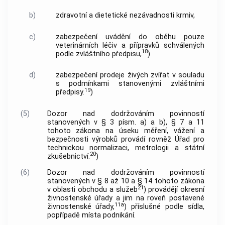
b)
zdravotní a dietetické nezávadnosti krmiv,
c)
zabezpečení uvádění do oběhu pouze
veterinárních léčiv a přípravků schválených
18
podle zvláštního předpisu,
)
d)
zabezpečení prodeje živých zvířat v souladu
s podmínkami stanovenými zvláštními
19
předpisy.
)
(5)
Dozor nad dodržováním povinností
stanovených v § 3 písm. a) a b), § 7 a 11
tohoto zákona na úseku měření, vážení a
bezpečnosti výrobků provádí rovněž Úřad pro
technickou normalizaci, metrologii a státní
20
zkušebnictví.
)
(6)
Dozor nad dodržováním povinností
stanovených v § 8 až 10 a § 14 tohoto zákona
21
v oblasti obchodu a služeb
) provádějí okresní
živnostenské úřady a jim na roveň postavené
11a
živnostenské úřady,
) příslušné podle sídla,
popřípadě místa podnikání.