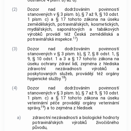
odstavce 4 písm. b) až d).
(2)
Dozor nad dodržováním povinností
stanovených v § 3 písm. b), § 7 až 9, § 10 odst.
1 písm. c) a § 17 tohoto zákona na úseku
zemědělských, potravinářských, kosmetických,
mydlářských, saponátových a tabákových
výrobků provádí též Česká zemědělská a
17
potravinářská inspekce.
)
(3)
Dozor nad dodržováním povinností
stanovených v § 3 písm. b), § 7, § 8 odst. 1, §
9, § 10 odst. 1 a 3 a § 17 tohoto zákona na
úseku ochrany zdraví lidí, zejména z hlediska
zdravotní nezávadnosti výrobků a
poskytovaných služeb, provádějí též orgány
18
hygienické služby.
)
(4)
Dozor nad dodržováním povinností
stanovených v § 3 písm. b), § 7 až 9, § 10 odst.
1 písm. c) a § 17 tohoto zákona na úseku
veterinární péče provádějí orgány veterinární
19
správy,
) a to zejména z hledisek
a)
zdravotní nezávadnosti a biologické hodnoty
potravinářských výrobků živočišného
původu,