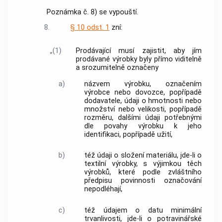
Poznámka č. 8) se vypouští.
8.
§ 10 odst. 1
zní:
„(1)
Prodávající musí zajistit, aby jím
prodávané výrobky byly přímo viditelně
a srozumitelně označeny
a)
názvem výrobku, označením
výrobce nebo dovozce, popřípadě
dodavatele, údaji o hmotnosti nebo
množství nebo velikosti, popřípadě
rozměru, dalšími údaji potřebnými
dle povahy výrobku k jeho
identifikaci, popřípadě užití,
b)
též údaji o složení materiálu, jde-li o
textilní výrobky, s výjimkou těch
výrobků, které podle zvláštního
předpisu povinnosti označování
nepodléhají,
c)
též údajem o datu minimální
trvanlivosti, jde-li o potravinářské