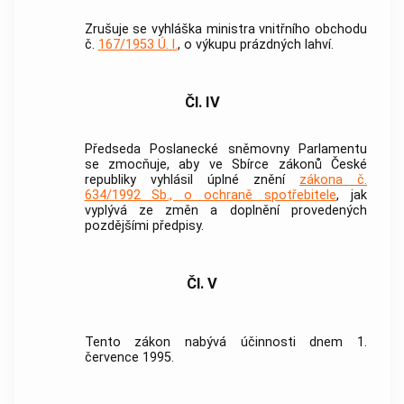
Zrušuje se vyhláška ministra vnitřního obchodu
č.
167/1953 Ú. l.
, o výkupu prázdných lahví.
Čl. IV
Předseda Poslanecké sněmovny Parlamentu
se zmocňuje, aby ve Sbírce zákonů České
republiky vyhlásil úplné znění
zákona č.
634/1992 Sb., o ochraně spotřebitele
, jak
vyplývá ze změn a doplnění provedených
pozdějšími předpisy.
Čl. V
Tento zákon nabývá účinnosti dnem 1.
července 1995.