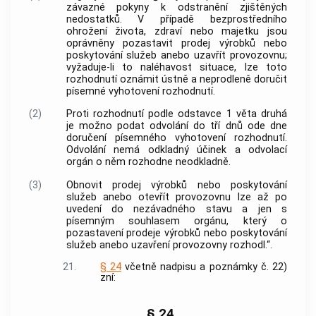
závazné pokyny k odstranění zjištěných
nedostatků. V případě bezprostředního
ohrožení života, zdraví nebo majetku jsou
oprávněny pozastavit prodej výrobků nebo
poskytování služeb anebo uzavřít provozovnu;
vyžaduje-li to naléhavost situace, lze toto
rozhodnutí oznámit ústně a neprodleně doručit
písemné vyhotovení rozhodnutí.
(2)
Proti rozhodnutí podle odstavce 1 věta druhá
je možno podat odvolání do tří dnů ode dne
doručení písemného vyhotovení rozhodnutí.
Odvolání nemá odkladný účinek a odvolací
orgán o něm rozhodne neodkladně.
(3)
Obnovit prodej výrobků nebo poskytování
služeb anebo otevřít provozovnu lze až po
uvedení do nezávadného stavu a jen s
písemným souhlasem orgánu, který o
pozastavení prodeje výrobků nebo poskytování
služeb anebo uzavření provozovny rozhodl.“.
21.
§ 24
včetně nadpisu a poznámky č. 22)
zní:
„§ 24