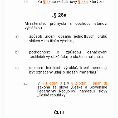
24.
Za
§ 28
se vkládá nový
§ 28a
, který zní:
„§ 28a
Ministerstvo průmyslu a obchodu stanoví
vyhláškou
a)
způsob určení obsahu jednotlivých druhů
vláken v textilním výrobku,
b)
podrobnosti o způsobu označování
textilních výrobků údaji o složení materiálu,
c)
seznam textilních výrobků, které nemusejí
být označeny údaji o složení materiálu.“.
25.
V
§ 1 odst. 3
a v
§ 2 odst. 1 písm. d)
zákona se slova „České a Slovenské
Federativní Republiky“ nahrazují slovy
„České republiky“.
Čl. III