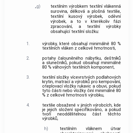
„g)
textilním výrobkem textilní vlákenná
surovina, délková a plošná textilie,
textilní kusový výrobek, oděvní
výrobek, a to v kterékoliv fázi
zpracování, a textilní výrobky
obsahující textilní složku:
1.
výrobky, které obsahují minimálně 80 %
textilních vláken z celkové hmotnosti,
2.
potahy čalouněného nábytku, deštníků
a slunečníků, pokud obsahují minimálně
80 % váhových textilních komponent,
3.
textilní složky vícevrstvých podlahových
krytin, matrací a výrobků pro kempování,
oteplovací vložky rukavic a obuvi, pokud
tyto části nebo vložky činí minimálně 80
% z celkové hmotnosti výrobku,
4.
textilie obsažené v jiných výrobcích, kde
je jejich složení specifikováno, a pokud
tvoří neoddělitelnou část těchto
výrobků,
h)
textilním vláknem útvar