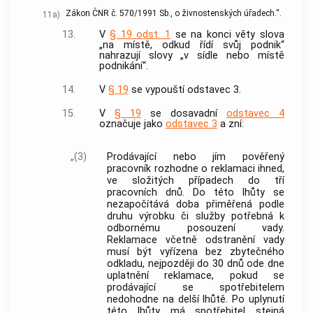
Zákon ČNR č. 570/1991 Sb., o živnostenských úřadech.“.
11a)
13.
V
§ 19 odst. 1
se na konci věty slova
„na místě, odkud řídí svůj podnik“
nahrazují slovy „v sídle nebo místě
podnikání“.
14.
V
§ 19
se vypouští odstavec 3.
15.
V
§ 19
se dosavadní
odstavec 4
označuje jako
odstavec 3
a zní:
„(3)
Prodávající nebo jím pověřený
pracovník rozhodne o reklamaci ihned,
ve složitých případech do tří
pracovních dnů. Do této lhůty se
nezapočítává doba přiměřená podle
druhu výrobku či služby potřebná k
odbornému posouzení vady.
Reklamace včetně odstranění vady
musí být vyřízena bez zbytečného
odkladu, nejpozději do 30 dnů ode dne
uplatnění reklamace, pokud se
prodávající se spotřebitelem
nedohodne na delší lhůtě. Po uplynutí
této lhůty má spotřebitel stejná