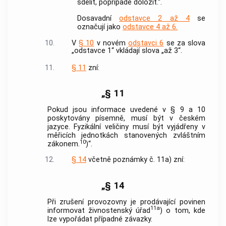
sdělit, popřípadě doložit.“.
Dosavadní
odstavce 2 až 4
se
označují jako
odstavce 4 až 6.
10.
V
§ 10
v novém
odstavci 6
se za slova
„odstavce 1“ vkládají slova „až 3“.
11.
§ 11
zní:
„§ 11
Pokud jsou informace uvedené v § 9 a 10
poskytovány písemně, musí být v českém
jazyce. Fyzikální veličiny musí být vyjádřeny v
měřicích jednotkách stanovených zvláštním
10
zákonem.
)“.
12.
§ 14
včetně poznámky č. 11a) zní:
„§ 14
Při zrušení provozovny je prodávající povinen
11a
informovat živnostenský úřad
) o tom, kde
lze vypořádat případné závazky.