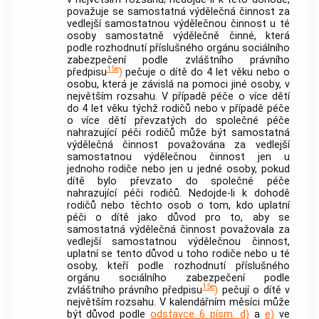
považuje se samostatná
výdělečná činnost
za
vedlejší samostatnou
výdělečnou činnost
u té
osoby samostatně výdělečně činné, která
podle rozhodnutí příslušného orgánu sociálního
zabezpečení podle zvláštního právního
15e
předpisu
)
pečuje o dítě do 4 let věku nebo o
osobu, která je závislá na pomoci jiné osoby, v
největším rozsahu. V případě péče o více dětí
do 4 let věku týchž rodičů nebo v případě péče
o více dětí převzatých do společné péče
nahrazující péči rodičů může být samostatná
výdělečná činnost
považována za vedlejší
samostatnou
výdělečnou činnost
jen u
jednoho rodiče nebo jen u jedné osoby, pokud
dítě bylo převzato do společné péče
nahrazující péči rodičů. Nedojde-li k dohodě
rodičů nebo těchto osob o tom, kdo uplatní
péči o dítě jako důvod pro to, aby se
samostatná
výdělečná činnost
považovala za
vedlejší samostatnou
výdělečnou činnost
,
uplatní se tento důvod u toho rodiče nebo u té
osoby, kteří podle rozhodnutí příslušného
orgánu sociálního zabezpečení podle
15e
zvláštního právního předpisu
)
pečují o dítě v
největším rozsahu. V kalendářním měsíci může
být důvod podle
odstavce 6 písm. d)
a
e)
ve