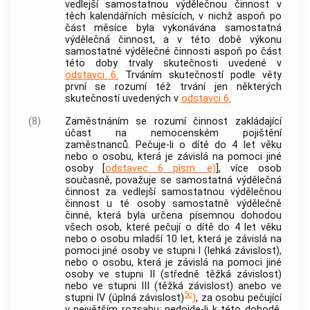
vedlejší samostatnou
výdělečnou činnost
v
těch kalendářních měsících, v nichž aspoň po
část měsíce byla vykonávána samostatná
výdělečná činnost
, a v této době výkonu
samostatné
výdělečné činnosti
aspoň po část
této doby trvaly skutečnosti uvedené v
odstavci 6.
Trváním skutečností podle věty
první se rozumí též trvání jen některých
skutečností uvedených v
odstavci 6.
(8)
Zaměstnáním
se rozumí činnost zakládající
účast na nemocenském pojištění
zaměstnanců. Pečuje-li o dítě do 4 let věku
nebo o osobu, která je závislá na pomoci jiné
osoby [
odstavec 6 písm. e)
], více osob
současně, považuje se samostatná
výdělečná
činnost
za vedlejší samostatnou
výdělečnou
činnost
u té osoby samostatně výdělečně
činné, která byla určena písemnou dohodou
všech osob, které pečují o dítě do 4 let věku
nebo o osobu mladší 10 let, která je závislá na
pomoci jiné osoby ve stupni I (lehká závislost),
nebo o osobu, která je závislá na pomoci jiné
osoby ve stupni II (středně těžká závislost)
nebo ve stupni III (těžká závislost) anebo ve
5c
stupni IV (úplná závislost)
)
, za osobu pečující
v největším rozsahu; nedojde-li k této dohodě,