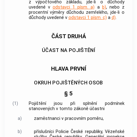
z výpočtového základu, jde-li o důchody
uvedené v
odstavci 1 písm. a)
a
b)
, nebo z
procentní výměry důchodu zemřelého, jde-li o
důchody uvedené v
odstavci 1 písm. c)
a
d)
.
ČÁST DRUHÁ
ÚČAST NA POJIŠTĚNÍ
HLAVA PRVNÍ
OKRUH POJIŠTĚNÝCH OSOB
§ 5
(1)
Pojištění jsou při splnění podmínek
stanovených v tomto zákoně účastni
a)
zaměstnanci v pracovním poměru,
b)
příslušníci Policie České republiky,
Vězeňské
služby
České republiky, Generální inspekce