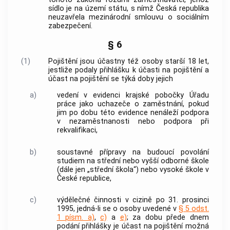
sídlo je na území státu, s nímž Česká republika
neuzavřela mezinárodní smlouvu o sociálním
zabezpečení.
§ 6
(1)
Pojištění jsou účastny též osoby starší 18 let,
jestliže podaly přihlášku k účasti na pojištění a
účast na pojištění se týká doby jejich
a)
vedení v evidenci krajské pobočky Úřadu
práce jako uchazeče o
zaměstnání
, pokud
jim po dobu této evidence nenáleží podpora
v nezaměstnanosti nebo podpora při
rekvalifikaci,
b)
soustavné přípravy na budoucí povolání
studiem na střední nebo vyšší odborné škole
(dále jen „
střední škola
“) nebo vysoké škole v
České republice,
c)
výdělečné činnosti
v cizině po 31. prosinci
1995, jedná-li se o osoby uvedené v
§ 5 odst.
1 písm. a)
,
c)
a
e)
; za dobu přede dnem
podání přihlášky je účast na pojištění možná