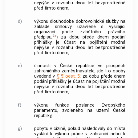
nejvýše v rozsahu dvou let bezprostředně
před tímto dnem,
d)
výkonu dlouhodobé dobrovolnické služby na
základě smlouvy uzavřené s vysílající
organizací podle zvláštního právního
6a
předpisu;
)
za dobu přede dnem podání
přihlášky je účast na pojištění možná
nejvýše v rozsahu dvou let bezprostředně
před tímto dnem,
e)
činnosti v České republice ve prospěch
zahraničního zaměstnavatele
, jde-li o osoby
uvedené v
§ 5 odst. 5
; za dobu přede dnem
podání přihlášky je účast na pojištění možná
nejvýše v rozsahu dvou let bezprostředně
před tímto dnem,
f)
výkonu funkce poslance Evropského
parlamentu, zvoleného na území České
republiky,
g)
pobytu v cizině, pokud následovaly do místa
vyslání k výkonu práce v zahraničí nebo k