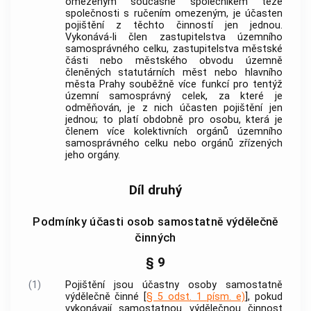
omezeným současně společníkem téže
společnosti s ručením omezeným, je účasten
pojištění z těchto činností jen jednou.
Vykonává-li člen zastupitelstva územního
samosprávného celku, zastupitelstva městské
části nebo městského obvodu územně
členěných statutárních měst nebo hlavního
města Prahy souběžně více funkcí pro tentýž
územní samosprávný celek, za které je
odměňován, je z nich účasten pojištění jen
jednou; to platí obdobně pro osobu, která je
členem více kolektivních orgánů územního
samosprávného celku nebo orgánů zřízených
jeho orgány.
Díl druhý
Podmínky účasti osob samostatně výdělečně
činných
§ 9
(1)
Pojištění jsou účastny osoby samostatně
výdělečně činné [
§ 5 odst. 1 písm. e)
], pokud
vykonávají samostatnou
výdělečnou činnost