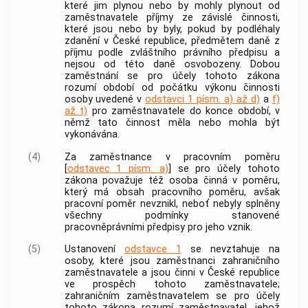
které jim plynou nebo by mohly plynout od
zaměstnavatele
příjmy ze závislé činnosti,
které jsou nebo by byly, pokud by podléhaly
zdanění v České republice, předmětem daně z
příjmu podle zvláštního právního předpisu a
nejsou od této daně osvobozeny.
Dobou
zaměstnání
se pro účely tohoto zákona
rozumí období od počátku výkonu činnosti
osoby uvedené v
odstavci 1 písm. a) až d)
a
f)
až t)
pro
zaměstnavatele
do konce období, v
němž tato činnost měla nebo mohla být
vykonávána.
(4)
Za zaměstnance v pracovním poměru
[
odstavec 1 písm. a)
] se pro účely tohoto
zákona považuje též osoba činná v poměru,
který má obsah pracovního poměru, avšak
pracovní poměr nevznikl, neboť nebyly splněny
všechny podmínky stanovené
pracovněprávními předpisy pro jeho vznik.
(5)
Ustanovení
odstavce 1
se nevztahuje na
osoby, které jsou zaměstnanci
zahraničního
zaměstnavatele
a jsou činni v České republice
ve prospěch tohoto
zaměstnavatele
;
zahraničním zaměstnavatelem
se pro účely
tohoto zákona rozumí
zaměstnavatel
, jehož