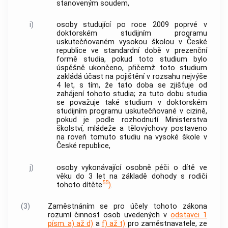
stanoveným soudem,
i)
osoby studující po roce 2009 poprvé v
doktorském studijním programu
uskutečňovaném vysokou školou v České
republice ve standardní době v prezenční
formě studia, pokud toto studium bylo
úspěšně ukončeno, přičemž toto studium
zakládá účast na pojištění v rozsahu nejvýše
4 let, s tím, že tato doba se zjišťuje od
zahájení tohoto studia; za tuto dobu studia
se považuje také studium v doktorském
studijním programu uskutečňované v cizině,
pokud je podle rozhodnutí Ministerstva
školství, mládeže a tělovýchovy postaveno
na roveň tomuto studiu na vysoké škole v
České republice,
j)
osoby vykonávající osobně péči o
dítě
ve
věku do 3 let na základě dohody s rodiči
55
tohoto
dítěte
)
.
(3)
Zaměstnáním
se pro účely tohoto zákona
rozumí činnost osob uvedených v
odstavci 1
písm. a) až d)
a
f) až t)
pro
zaměstnavatele
, ze