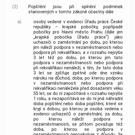
(2)
Pojištění jsou při splnění podmínek
stanovených v tomto zákoně účastny dále
a)
osoby vedené v evidenci Úřadu práce České
republiky – krajské pobočky, popřípadě
pobočky pro hlavní město Prahu (dále jen
„krajská pobočka Úřadu práce“) jako
uchazeči o
zaměstnání
po dobu, po kterou
jim náleží podpora v nezaměstnanosti nebo
podpora při rekvalifikaci, a v rozsahu nejvýše
3 let též po dobu, po kterou jim tato
podpora v nezaměstnanosti nebo podpora
při rekvalifikaci nenáleží, s tím, že tato doba
3 let se zjišťuje zpětně ode dne vzniku
nároku na důchod, doba, po kterou podpora
v nezaměstnanosti nebo podpora při
rekvalifikaci nenáležela před dosažením věku
55 let, se do ní započítává v rozsahu nejvýše
1 roku, a nezapočítává se do ní jiná náhradní
doba pojištění nebo doba pojištění, které se
kryjí s dobou, po kterou je osoba vedena v
evidenci uchazečů o
zaměstnání
; za dobu,
po kterou náleží podpora v
nezaměstnanosti, se přitom považuje též
doba, po kterou se podpora v
nezaměstnanosti neposkytuje z důvodu, že