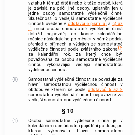
vztahu k témuž dítěti nebo k téže osobě, která
je závislá na péči jiné osoby, uplatněn jen u
jedné osoby samostatně výdělečně činné.
Skutečnosti o vedlejší samostatné
výdělečné
činnosti
uvedené v
odstavci 6 písm. a)
a
c) až
f)
musí osoba samostatně výdělečně činná
doložit nejpozději do konce kalendářního
měsíce následujícího po měsíci, v němž podala
přehled o příjmech a výdajích ze samostatné
17
výdělečné činnosti
podle zvláštního zákona
)
za kalendářní rok, za který chce být
považována za osobu samostatně výdělečně
činnou vykonávající vedlejší samostatnou
výdělečnou činnost
.
(9)
Samostatná
výdělečná činnost
se považuje za
hlavní samostatnou
výdělečnou činnost
v
období, ve kterém se podle
odstavců 6 až 8
samostatná
výdělečná činnost
nepovažuje za
vedlejší samostatnou
výdělečnou činnost
.
§ 10
(1)
Osoba samostatně výdělečně činná je v
kalendářním roce účastna pojištění po dobu, po
kterou vykonávala hlavní samostatnou