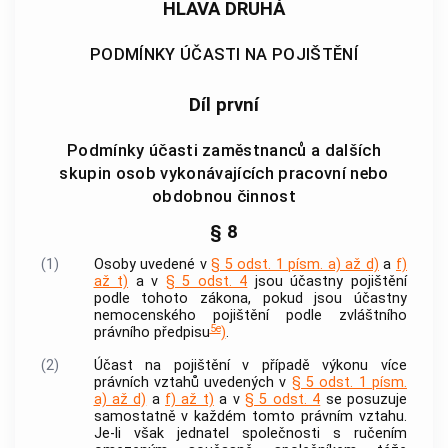
HLAVA DRUHÁ
PODMÍNKY ÚČASTI NA POJIŠTĚNÍ
Díl první
Podmínky účasti zaměstnanců a dalších
skupin osob vykonávajících pracovní nebo
obdobnou činnost
§ 8
(1)
Osoby uvedené v
§ 5 odst. 1 písm. a) až d)
a
f)
až t)
a v
§ 5 odst. 4
jsou účastny pojištění
podle tohoto zákona, pokud jsou účastny
nemocenského pojištění podle zvláštního
5e
právního předpisu
)
.
(2)
Účast na pojištění v případě výkonu více
právních vztahů uvedených v
§ 5 odst. 1 písm.
a) až d)
a
f) až t)
a v
§ 5 odst. 4
se posuzuje
samostatně v každém tomto právním vztahu.
Je-li však jednatel společnosti s ručením