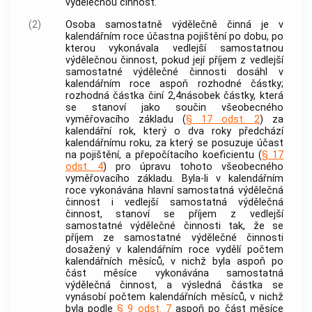
výdělečnou činnost
.
(2)
Osoba samostatně výdělečně činná je v
kalendářním roce účastna pojištění po dobu, po
kterou vykonávala vedlejší samostatnou
výdělečnou činnost
, pokud její příjem z vedlejší
samostatné
výdělečné činnosti
dosáhl v
kalendářním roce aspoň rozhodné částky;
rozhodná částka činí 2,4násobek částky, která
se stanoví jako součin všeobecného
vyměřovacího základu (
§ 17 odst. 2
) za
kalendářní rok, který o dva roky předchází
kalendářnímu roku, za který se posuzuje účast
na pojištění, a přepočítacího koeficientu (
§ 17
odst. 4
) pro úpravu tohoto všeobecného
vyměřovacího základu. Byla-li v kalendářním
roce vykonávána hlavní samostatná
výdělečná
činnost
i vedlejší samostatná
výdělečná
činnost
, stanoví se příjem z vedlejší
samostatné
výdělečné činnosti
tak, že se
příjem ze samostatné
výdělečné činnosti
dosažený v kalendářním roce vydělí počtem
kalendářních měsíců, v nichž byla aspoň po
část měsíce vykonávána samostatná
výdělečná činnost
, a výsledná částka se
vynásobí počtem kalendářních měsíců, v nichž
byla podle
§ 9 odst. 7
aspoň po část měsíce