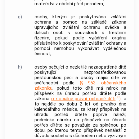
mateřství v období před porodem,
g)
osoby, kterým je poskytována zvláštní
ochrana a pomoc na základě zákona
upravujícího zvláštní ochranu svědka a
dalších osob v souvislosti s
trestním
řízením
, pokud podle vyjádření orgánu
příslušného k poskytování zvláštní ochrany a
pomoci nemohou vykonávat
výdělečnou
činnost
,
h)
osoby pečující o nezletilé nezaopatřené
dítě
poskytující nezprostředkovanou
pěstounskou péči a osoby mající
dítě
ve
svěřenectví podle
§ 953
občanského
zákoníku
, pokud toto
dítě
má nárok na
příspěvek na úhradu potřeb
dítěte
podle
50
zákona
o sociálně-právní ochraně dětí
)
, a
to nejdéle po dobu 2 let od prvního dne
kalendářního měsíce, za který příspěvek na
úhradu potřeb
dítěte
poprvé náleží;
podmínka nároku na příspěvek na úhradu
potřeb
dítěte
se považuje za splněnou po
dobu, po kterou tento příspěvek nenáleží z
důvodu souběhu s důchodem nebo výživným