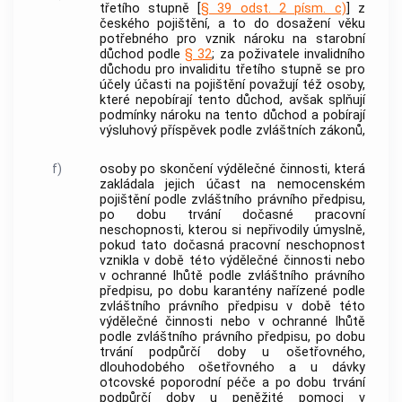
třetího stupně [
§ 39 odst. 2 písm. c)
] z
českého pojištění, a to do dosažení věku
potřebného pro vznik nároku na starobní
důchod podle
§ 32
; za poživatele invalidního
důchodu pro invaliditu třetího stupně se pro
účely účasti na pojištění považují též osoby,
které nepobírají tento důchod, avšak splňují
podmínky nároku na tento důchod a pobírají
výsluhový příspěvek podle zvláštních zákonů,
f)
osoby po skončení
výdělečné činnosti
, která
zakládala jejich účast na nemocenském
pojištění podle zvláštního právního předpisu,
po dobu trvání
dočasné pracovní
neschopnosti
, kterou si nepřivodily úmyslně,
pokud tato
dočasná pracovní neschopnost
vznikla v době této
výdělečné činnosti
nebo
v ochranné lhůtě podle zvláštního právního
předpisu, po dobu karantény nařízené podle
zvláštního právního předpisu v době této
výdělečné činnosti
nebo v ochranné lhůtě
podle zvláštního právního předpisu, po dobu
trvání podpůrčí doby u ošetřovného,
dlouhodobého ošetřovného a u dávky
otcovské poporodní péče a po dobu trvání
podpůrčí doby u peněžité pomoci v