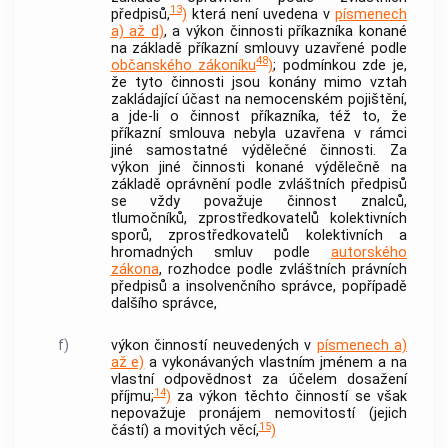
13
předpisů,
)
která není uvedena v
písmenech
a) až d)
, a výkon činnosti příkazníka konané
na základě příkazní smlouvy uzavřené podle
48
občanského zákoníku
)
; podmínkou zde je,
že tyto činnosti jsou konány mimo vztah
zakládající účast na nemocenském pojištění,
a jde-li o činnost příkazníka, též to, že
příkazní smlouva nebyla uzavřena v rámci
jiné samostatné
výdělečné činnosti
. Za
výkon jiné činnosti konané výdělečně na
základě oprávnění podle zvláštních předpisů
se vždy považuje činnost znalců,
tlumočníků, zprostředkovatelů kolektivních
sporů, zprostředkovatelů kolektivních a
hromadných smluv podle
autorského
zákona
, rozhodce podle zvláštních právních
předpisů a
insolvenčního správce
, popřípadě
dalšího správce,
f)
výkon činností neuvedených v
písmenech a)
až e)
a vykonávaných vlastním jménem a na
vlastní odpovědnost za účelem dosažení
14
příjmu;
)
za výkon těchto činností se však
nepovažuje pronájem
nemovitostí
(jejich
15
částí) a movitých věcí,
)