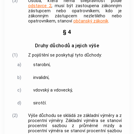
(3)
Osoba, která nemá svéprávnost podle
odstavce 2
, musí být zastoupena zákonným
zástupcem nebo opatrovníkem; kdo je
zákonným zástupcem nezletilého nebo
opatrovníkem, stanoví
občanský zákoník
.
§ 4
Druhy důchodů a jejich výše
(1)
Z pojištění se poskytují tyto důchody:
a)
starobní,
b)
invalidní,
c)
vdovský a vdovecký,
d)
sirotčí.
(2)
Výše důchodu se skládá ze základní výměry a z
procentní výměry. Základní výměra se stanoví
procentní sazbou z průměrné mzdy a
procentní výměra se stanoví procentní sazbou