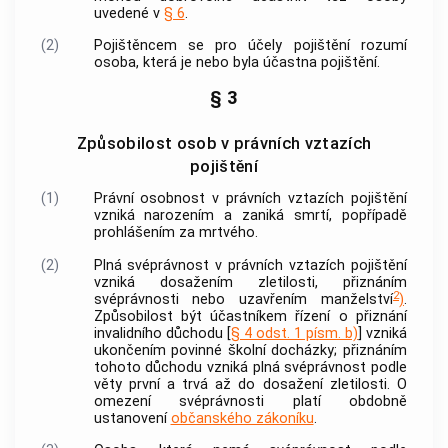
uvedené v
§ 6
.
(2)
Pojištěncem
se pro účely pojištění rozumí
osoba, která je nebo byla účastna pojištění.
§ 3
Způsobilost osob v právních vztazích
pojištění
(1)
Právní osobnost v právních vztazích pojištění
vzniká narozením a zaniká smrtí, popřípadě
prohlášením za mrtvého.
(2)
Plná svéprávnost v právních vztazích pojištění
vzniká dosažením zletilosti, přiznáním
2
svéprávnosti nebo uzavřením manželství
)
.
Způsobilost být účastníkem řízení o přiznání
invalidního důchodu [
§ 4 odst. 1 písm. b)
] vzniká
ukončením povinné školní docházky; přiznáním
tohoto důchodu vzniká plná svéprávnost podle
věty první a trvá až do dosažení zletilosti. O
omezení svéprávnosti platí obdobně
ustanovení
občanského zákoníku
.