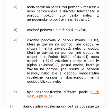
c)
měla nárok na peněžitou pomoc v mateřství
nebo nemocenské z důvodu těhotenství a
porodu, pokud tyto dávky náleží z
nemocenského pojištění zaměstnanců,
d)
osobně pečovala o dítě do 4 let věku,
e)
osobně pečovala o osobu mladší 10 let,
která je závislá na pomoci jiné osoby ve
stupni I (lehká závislost), nebo o osobu,
která je závislá na pomoci jiné osoby ve
stupni II (středně těžká závislost) nebo
stupni III (těžká závislost) anebo stupni IV
5c
(úplná závislost)
)
, pokud osoba, která je
závislá na pomoci jiné osoby, je osobou
blízkou, nebo žije s osobou samostatně
výdělečně činnou v
domácnosti
, není-li
osobou blízkou, nebo
f)
byla nezaopatřeným dítětem podle
§ 20
odst. 4 písm. a)
.
(7)
Samostatná
výdělečná činnost
se považuje za