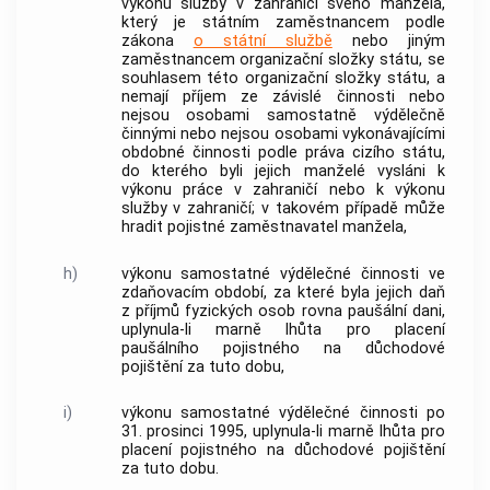
výkonu služby v zahraničí svého manžela,
který je státním zaměstnancem podle
zákona
o státní službě
nebo jiným
zaměstnancem organizační složky státu, se
souhlasem této organizační složky státu, a
nemají příjem ze závislé činnosti nebo
nejsou osobami samostatně výdělečně
činnými nebo nejsou osobami vykonávajícími
obdobné činnosti podle práva cizího státu,
do kterého byli jejich manželé vysláni k
výkonu práce v zahraničí nebo k výkonu
služby v zahraničí; v takovém případě může
hradit pojistné zaměstnavatel manžela,
h)
výkonu samostatné
výdělečné činnosti
ve
zdaňovacím období, za které byla jejich daň
z příjmů fyzických osob rovna paušální dani,
uplynula-li marně lhůta pro placení
paušálního pojistného na důchodové
pojištění za tuto dobu,
i)
výkonu samostatné
výdělečné činnosti
po
31. prosinci 1995, uplynula-li marně lhůta pro
placení pojistného na důchodové pojištění
za tuto dobu.