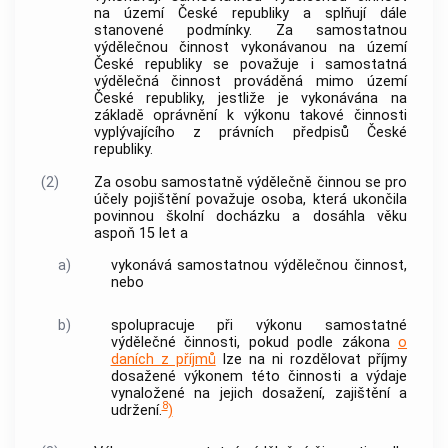
na území České republiky a splňují dále
stanovené podmínky. Za samostatnou
výdělečnou činnost
vykonávanou na území
České republiky se považuje i samostatná
výdělečná činnost
prováděná mimo území
České republiky, jestliže je vykonávána na
základě oprávnění k výkonu takové činnosti
vyplývajícího z právních předpisů České
republiky.
(2)
Za osobu samostatně výdělečně činnou se pro
účely pojištění považuje osoba, která ukončila
povinnou školní docházku a dosáhla věku
aspoň 15 let a
a)
vykonává samostatnou
výdělečnou činnost
,
nebo
b)
spolupracuje při výkonu samostatné
výdělečné činnosti
, pokud podle zákona
o
daních z příjmů
lze na ni rozdělovat příjmy
dosažené výkonem této činnosti a výdaje
vynaložené na jejich dosažení, zajištění a
8
udržení.
)