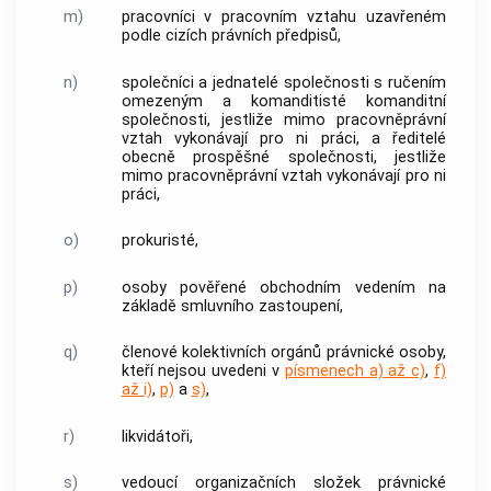
m)
pracovníci v pracovním vztahu uzavřeném
podle cizích právních předpisů,
n)
společníci a jednatelé společnosti s ručením
omezeným a komanditisté komanditní
společnosti, jestliže mimo pracovněprávní
vztah vykonávají pro ni práci, a ředitelé
obecně prospěšné společnosti, jestliže
mimo pracovněprávní vztah vykonávají pro ni
práci,
o)
prokuristé,
p)
osoby pověřené obchodním vedením na
základě smluvního zastoupení,
q)
členové kolektivních orgánů právnické osoby,
kteří nejsou uvedeni v
písmenech a) až c)
,
f)
až i)
,
p)
a
s)
,
r)
likvidátoři,
s)
vedoucí organizačních složek právnické