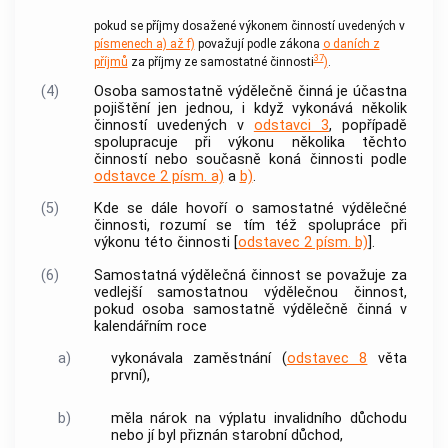
pokud se příjmy dosažené výkonem činností uvedených v
písmenech a) až f)
považují podle zákona
o daních z
37
příjmů
za příjmy ze samostatné činnosti
)
.
(4)
Osoba samostatně výdělečně činná je účastna
pojištění jen jednou, i když vykonává několik
činností uvedených v
odstavci 3
, popřípadě
spolupracuje při výkonu několika těchto
činností nebo současně koná činnosti podle
odstavce 2 písm. a)
a
b)
.
(5)
Kde se dále hovoří o samostatné
výdělečné
činnosti
, rozumí se tím též spolupráce při
výkonu této činnosti [
odstavec 2 písm. b)
].
(6)
Samostatná
výdělečná činnost
se považuje za
vedlejší samostatnou
výdělečnou činnost
,
pokud osoba samostatně výdělečně činná v
kalendářním roce
a)
vykonávala
zaměstnání
(
odstavec 8
věta
první),
b)
měla nárok na výplatu invalidního důchodu
nebo jí byl přiznán starobní důchod,