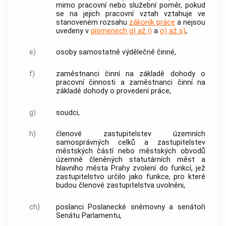
mimo pracovní nebo služební poměr, pokud
se na jejich pracovní vztah vztahuje ve
stanoveném rozsahu
zákoník práce
a nejsou
uvedeny v
písmenech g) až i)
a
o) až s)
,
e)
osoby samostatně výdělečně činné,
f)
zaměstnanci činní na základě dohody o
pracovní činnosti a zaměstnanci činní na
základě dohody o provedení práce,
g)
soudci,
h)
členové zastupitelstev územních
samosprávných celků a zastupitelstev
městských částí nebo městských obvodů
územně členěných statutárních měst a
hlavního města Prahy zvolení do funkcí, jež
zastupitelstvo určilo jako funkce, pro které
budou členové zastupitelstva uvolněni,
ch)
poslanci Poslanecké sněmovny a senátoři
Senátu Parlamentu,