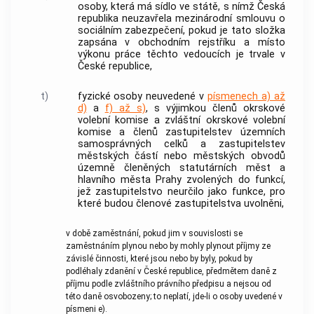
osoby, která má sídlo ve státě, s nímž Česká
republika neuzavřela mezinárodní smlouvu o
sociálním zabezpečení, pokud je tato složka
zapsána v obchodním rejstříku a místo
výkonu práce těchto vedoucích je trvale v
České republice,
t)
fyzické osoby neuvedené v
písmenech a) až
d)
a
f) až s)
, s výjimkou členů okrskové
volební komise a zvláštní okrskové volební
komise a členů zastupitelstev územních
samosprávných celků a zastupitelstev
městských částí nebo městských obvodů
územně členěných statutárních měst a
hlavního města Prahy zvolených do funkcí,
jež zastupitelstvo neurčilo jako funkce, pro
které budou členové zastupitelstva uvolněni,
v
době zaměstnání
, pokud jim v souvislosti se
zaměstnáním
plynou nebo by mohly plynout příjmy ze
závislé činnosti, které jsou nebo by byly, pokud by
podléhaly zdanění v České republice, předmětem daně z
příjmu podle zvláštního právního předpisu a nejsou od
této daně osvobozeny; to neplatí, jde-li o osoby uvedené v
písmeni e).