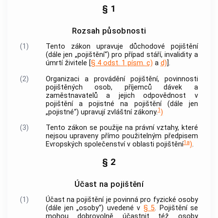
§ 1
Rozsah působnosti
(1)
Tento zákon upravuje důchodové pojištění
(dále jen „pojištění“) pro případ stáří, invalidity a
úmrtí živitele [
§ 4 odst. 1 písm. c)
a
d)
].
(2)
Organizaci a provádění pojištění, povinnosti
pojištěných osob, příjemců dávek a
zaměstnavatelů
a jejich odpovědnost v
pojištění a pojistné na pojištění (dále jen
1
„pojistné“) upravují zvláštní zákony.
)
(3)
Tento zákon se použije na právní vztahy, které
nejsou upraveny přímo použitelným předpisem
1a
Evropských společenství v oblasti pojištění
)
.
§ 2
Účast na pojištění
(1)
Účast na pojištění je povinná pro fyzické osoby
(dále jen „osoby“) uvedené v
§ 5
. Pojištění se
mohou dobrovolně účastnit též osoby