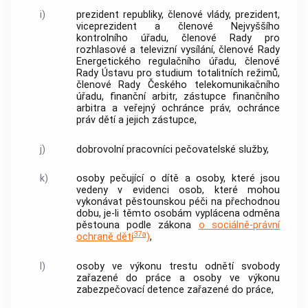
i)
prezident republiky, členové vlády, prezident,
viceprezident a členové Nejvyššího
kontrolního úřadu, členové Rady pro
rozhlasové a televizní vysílání, členové Rady
Energetického regulačního úřadu, členové
Rady Ústavu pro studium totalitních režimů,
členové Rady Českého telekomunikačního
úřadu, finanční arbitr, zástupce finančního
arbitra a veřejný ochránce práv, ochránce
práv dětí a jejich zástupce,
j)
dobrovolní pracovníci pečovatelské služby,
k)
osoby pečující o
dítě
a osoby, které jsou
vedeny v evidenci osob, které mohou
vykonávat pěstounskou péči na přechodnou
dobu, je-li těmto osobám vyplácena odměna
pěstouna podle zákona
o sociálně-právní
37a
ochraně dětí
)
,
l)
osoby ve výkonu trestu odnětí svobody
zařazené do práce a osoby ve výkonu
zabezpečovací detence zařazené do práce,