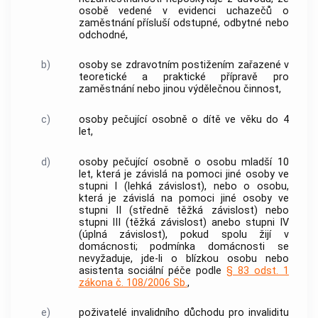
osobě vedené v evidenci uchazečů o
zaměstnání
přísluší odstupné, odbytné nebo
odchodné,
b)
osoby se zdravotním postižením zařazené v
teoretické a praktické přípravě pro
zaměstnání
nebo jinou
výdělečnou činnost
,
c)
osoby pečující osobně o
dítě
ve věku do 4
let,
d)
osoby pečující osobně o osobu mladší 10
let, která je závislá na pomoci jiné osoby ve
stupni I (lehká závislost), nebo o osobu,
která je závislá na pomoci jiné osoby ve
stupni II (středně těžká závislost) nebo
stupni III (těžká závislost) anebo stupni IV
(úplná závislost), pokud spolu žijí v
domácnosti
; podmínka
domácnosti
se
nevyžaduje, jde-li o blízkou osobu nebo
asistenta sociální péče podle
§ 83 odst. 1
zákona č. 108/2006 Sb.
,
e)
poživatelé invalidního důchodu pro invaliditu