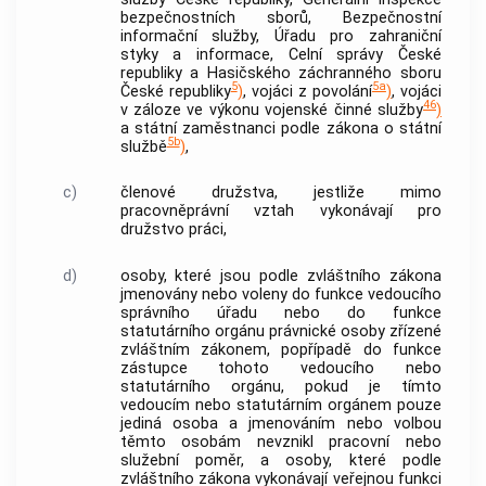
bezpečnostních sborů, Bezpečnostní
informační služby, Úřadu pro zahraniční
styky a informace, Celní správy České
republiky a Hasičského záchranného sboru
5
5a
České republiky
)
, vojáci z povolání
)
, vojáci
46
v záloze ve výkonu vojenské činné služby
)
a státní zaměstnanci podle zákona o státní
5b
službě
)
,
c)
členové družstva, jestliže mimo
pracovněprávní vztah vykonávají pro
družstvo práci,
d)
osoby, které jsou podle zvláštního zákona
jmenovány nebo voleny do funkce vedoucího
správního úřadu nebo do funkce
statutárního orgánu právnické osoby zřízené
zvláštním zákonem, popřípadě do funkce
zástupce tohoto vedoucího nebo
statutárního orgánu, pokud je tímto
vedoucím nebo statutárním orgánem pouze
jediná osoba a jmenováním nebo volbou
těmto osobám nevznikl pracovní nebo
služební poměr, a osoby, které podle
zvláštního zákona vykonávají veřejnou funkci