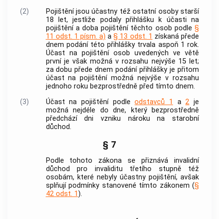
(2)
Pojištění jsou účastny též ostatní osoby starší
18 let, jestliže podaly přihlášku k účasti na
pojištění a doba pojištění těchto osob podle
§
11 odst. 1 písm. a)
a
§ 13 odst. 1
získaná přede
dnem podání této přihlášky trvala aspoň 1 rok.
Účast na pojištění osob uvedených ve větě
první je však možná v rozsahu nejvýše 15 let;
za dobu přede dnem podání přihlášky je přitom
účast na pojištění možná nejvýše v rozsahu
jednoho roku bezprostředně před tímto dnem.
(3)
Účast na pojištění podle
odstavců 1
a
2
je
možná nejdéle do dne, který bezprostředně
předchází dni vzniku nároku na starobní
důchod.
§ 7
Podle tohoto zákona se přiznává invalidní
důchod pro invaliditu třetího stupně též
osobám, které nebyly účastny pojištění, avšak
splňují podmínky stanovené tímto zákonem (
§
42 odst. 1
).