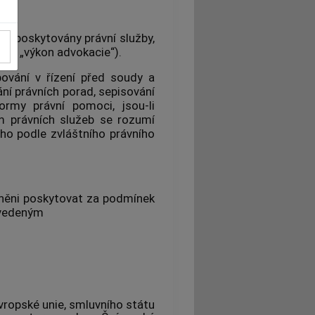
t poskytovány právní služby,
 jen „výkon advokacie“).
vání v řízení před soudy a
ání právních porad, sepisování
formy právní pomoci, jsou-li
m právních služeb
se rozumí
ho podle zvláštního právního
vněni poskytovat za podmínek
uvedeným
Evropské unie, smluvního státu