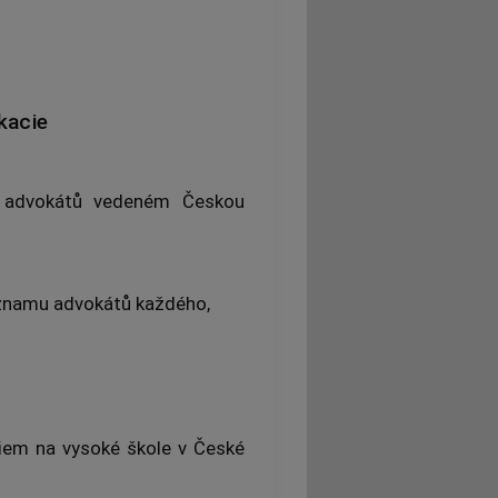
kacie
u
advokátů
vedeném Českou
eznamu
advokátů
každého,
o
iem na vysoké škole v České