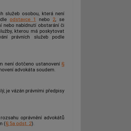
ch služeb
osobou, která není
odle
odstavce 1
nebo
2
, se
í nebo nabídnutí obstarání či
služby, kterou má poskytovat
vání právních služeb
podle
tím není dotčeno ustanovení
§
anovení
advokáta
soudem.
lý; je vázán právními předpisy
rozsahu oprávnění
advokátů
m (
§ 5a odst. 2
).