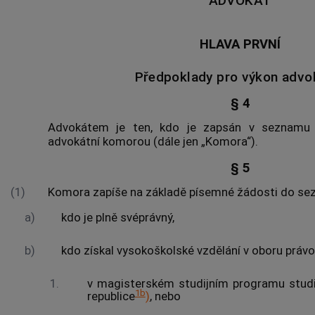
ADVOKÁT
HLAVA PRVNÍ
Předpoklady pro výkon advo
§ 4
Advokátem
je ten, kdo je zapsán v seznam
advokátní komorou (dále jen „Komora“).
§ 5
(1)
Komora zapíše na základě písemné žádosti do s
a)
kdo je plně svéprávný,
b)
kdo získal vysokoškolské vzdělání v oboru práv
1.
v magisterském studijním programu stud
1b
republice
)
, nebo