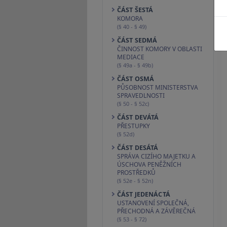
ČÁST ŠESTÁ
KOMORA
(§ 40 - § 49)
ČÁST SEDMÁ
ČINNOST KOMORY V OBLASTI
MEDIACE
(§ 49a - § 49b)
ČÁST OSMÁ
PŮSOBNOST MINISTERSTVA
SPRAVEDLNOSTI
(§ 50 - § 52c)
ČÁST DEVÁTÁ
PŘESTUPKY
(§ 52d)
ČÁST DESÁTÁ
SPRÁVA CIZÍHO MAJETKU A
ÚSCHOVA PENĚŽNÍCH
PROSTŘEDKŮ
(§ 52e - § 52n)
ČÁST JEDENÁCTÁ
USTANOVENÍ SPOLEČNÁ,
PŘECHODNÁ A ZÁVĚREČNÁ
(§ 53 - § 72)