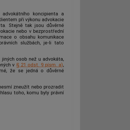
,
advokátního koncipienta
a
lientem při výkonu advokacie
nta. Stejně tak jsou
důvěrné
okacie nebo v bezprostřední
formace o obsahu komunikace
ávních službách, je-li tato
u jiných osob než u
advokáta
,
ených v
§ 21 odst. 9 písm. a)
,
ejmé, že se jedná o
důvěrné
 nesmí zneužít nebo prozradit
lasu toho, komu byly právní