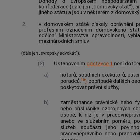
Dohody o Evropském hospodářském 
konfederace (dále jen „domovský stát“), an
jiného státu a jsou v některém z domovskýc
2.
v domovském státě získaly oprávnění po
profesním označením domovského stát
sdělení Ministerstva spravedlnosti, vy
mezinárodních smluv
(dále jen „evropský
advokát
“).
(2)
Ustanovením
odstavce 1
není dotče
a)
notářů, soudních exekutorů, pat
1a
poradců,
)
popřípadě dalších osob
poskytovat právní služby,
b)
zaměstnance právnické nebo fyz
nebo příslušníka ozbrojených sb
osobě, k níž je v pracovněprá
anebo ve služebním poměru, p
služeb
součástí jeho povinnos
pracovněprávního nebo pracovní
poměru.