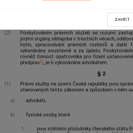
§ 1
(1)
Tento zákon upravuje podmínky, za nichž mohou bý
ZAVŘÍT
jakož i
poskytování právních služeb
advokáty
(dále
(2)
Poskytováním právních služeb
se rozumí zastupo
jinými orgány, obhajoba v trestních věcech, udělov
listin, zpracovávání právních rozborů a další 
vykonávány soustavně a za úplatu.
Poskytování
rovněž činnost opatrovníka pro řízení ustanovené
1
předpisu
)
, je-li vykonávána
advokátem
.
§ 2
(1)
Právní služby na území České republiky jsou oprá
stanovených tímto zákonem a způsobem v něm 
a)
advokáti
,
b)
fyzické osoby, které
1.
jsou státními příslušníky členského státu 