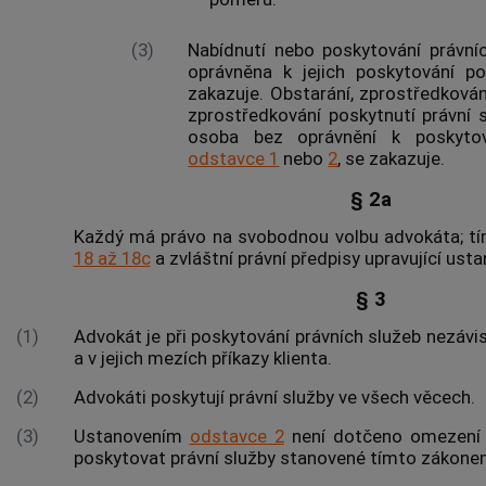
(3)
Nabídnutí nebo
poskytování právní
oprávněna k jejich poskytování p
zakazuje. Obstarání, zprostředkován
zprostředkování poskytnutí právní 
osoba bez oprávnění k
poskyto
odstavce 1
nebo
2
, se zakazuje.
§ 2a
Každý má právo na svobodnou volbu
advokáta
; 
18 až 18c
a zvláštní právní předpisy upravující ust
§ 3
(1)
Advokát
je při
poskytování právních služeb
nezávis
a v jejich mezích příkazy klienta.
(2)
Advokáti
poskytují právní služby ve všech věcech.
(3)
Ustanovením
odstavce 2
není dotčeno omezení 
poskytovat právní služby stanovené tímto zákone