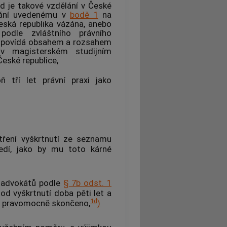
d je takové vzdělání v České
lání uvedenému v
bodě 1
na
eská republika vázána, anebo
odle zvláštního právního
odpovídá obsahem a rozsahem
 v magisterském studijním
eské republice,
 tří let právní praxi jako
ření vyškrtnutí ze seznamu
dí, jako by mu toto kárné
u
advokátů
podle
§ 7b odst. 1
i od vyškrtnutí doba pěti let a
1d
ě pravomocně skončeno,
)