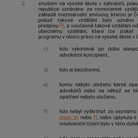
2.
studiem na vysoké škole v zahraničí, poku
republice uznáváno za rovnocenné vzdě
základě mezinárodní smlouvy, kterou je Č
pokud takové vzdělání bylo uznáno p
1d
předpisu
)
, a současně takové vzdělání 
obecnému vzdělání, které lze získat
programu v oboru právo na vysoké škole v Č
c)
kdo vykonával po dobu alespoň
advokátní koncipient,
d)
kdo je bezúhonný,
e)
komu nebylo uloženo kárné opat
advokátů
nebo na něhož se hle
opatření nebylo uloženo,
f)
kdo nebyl vyškrtnut ze seznam
písm. e)
nebo
f)
, nebo uplynula-l
insolvenční řízení
bylo v této dob