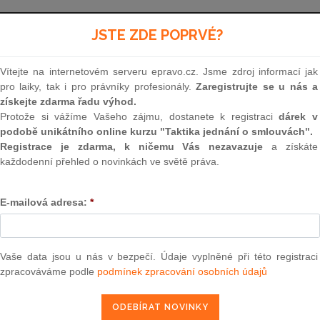
Aktuální znění
od 1. 1. 2026
JSTE ZDE POPRVÉ?
Vítejte na internetovém serveru epravo.cz. Jsme zdroj informací jak
85
pro laiky, tak i pro právníky profesionály.
Zaregistrujte se u nás a
získejte zdarma řadu výhod.
ZÁKON
Protože si vážíme Vašeho zájmu, dostanete k registraci
dárek v
podobě unikátního online kurzu "Taktika jednání o smlouvách".
ze dne 13. března 1996
Registrace je zdarma, k ničemu Vás nezavazuje
a získáte
každodenní přehled o novinkách ve světě práva.
o advokacii
E-mailová adresa:
*
Parlament se usnesl na tomto zákoně České rep
Vaše data jsou u nás v bezpečí. Údaje vyplněné při této registraci
zpracováváme podle
podmínek zpracování osobních údajů
ČÁST PRVNÍ
ÚVODNÍ USTANOVENÍ