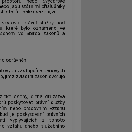
prostoru nebo Švýcarské
ebo jsou státními příslušníky
h států trvale usazeni, a
skytovat právní služby pod
u, které bylo oznámeno ve
hlášeném ve Sbírce zákonů a
no oprávnění
entových zástupců a daňových
, jimž zvláštní zákon svěřuje
ické osoby, člena družstva
orů poskytovat právní služby
vním nebo pracovním vztahu
okud je
poskytování právních
tí vyplývajících z tohoto
ho vztahu anebo služebního