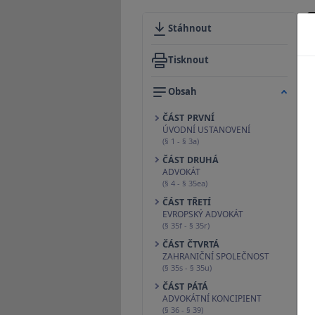
Stáhnout
Tisknout
Obsah
ČÁST PRVNÍ
ÚVODNÍ USTANOVENÍ
(§ 1 - § 3a)
ČÁST DRUHÁ
ADVOKÁT
(§ 4 - § 35ea)
ČÁST TŘETÍ
EVROPSKÝ ADVOKÁT
(§ 35f - § 35r)
ČÁST ČTVRTÁ
ZAHRANIČNÍ SPOLEČNOST
(§ 35s - § 35u)
ČÁST PÁTÁ
ADVOKÁTNÍ KONCIPIENT
(§ 36 - § 39)