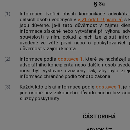
§ 3a
(1)
Informace tvořící obsah komunikace
advokáta
dalších osob uvedených v
§ 21 odst. 9 písm. a)
s k
jsou důvěrné, je-li tato důvěrnost v zájmu klie
informace
získané nebo vytvářené při výkonu adv
souvislosti s ním, pokud z nich lze zjistit in
uvedené ve větě první nebo o poskytovaných pr
důvěrnost v zájmu klienta.
(2)
Informace podle
odstavce 1
, které se nacházejí 
advokátního koncipienta
nebo dalších osob uved
musí být výslovně označeny tak, aby bylo zř
informace
chráněné podle tohoto zákona.
(3)
Každý, kdo získá informace podle
odstavce 1
, je
jiné osobě bez zákonného důvodu anebo bez souh
služby poskytnuty.
ČÁST DRUHÁ