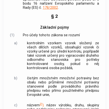
bodu 16 nařízení Evropského parlamentu a
Rady (ES) č.
178/2002
.
§ 2
Základní pojmy
(1)
Pro účely tohoto zákona se rozumí
a)
kontrolním vzorkem vzorek složený ze
všech dílčích vzorků, obsahující vzorek či
vzorky určené pro úřední kontrolu, popřípadě
také vzorek určený pro vypracování druhého
odborného stanoviska pro potřeby
kontrolované osoby, pokud o něj
kontrolovaná osoba požádá,
b)
čistým množstvím
množství potraviny bez
obalu nebo průměrné množství potraviny
stanovené podle prováděcího právního
předpisu nebo přímo použitelného předpisu
Evropské unie,
21
c)
názvem
)
název výrobku, druhu, skupiny