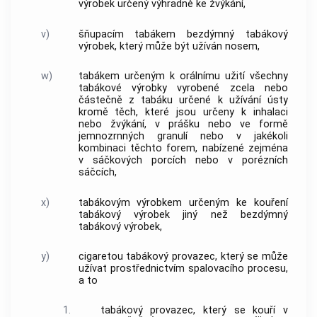
výrobek
určený výhradně ke žvýkání,
v)
šňupacím tabákem
bezdýmný tabákový
výrobek
, který může být užíván nosem,
w)
tabákem určeným k orálnímu užití
všechny
tabákové výrobky
vyrobené zcela nebo
částečně z
tabáku
určené k užívání ústy
kromě těch, které jsou určeny k inhalaci
nebo žvýkání, v prášku nebo ve formě
jemnozrnných granulí nebo v jakékoli
kombinaci těchto forem, nabízené zejména
v sáčkových porcích nebo v porézních
sáčcích,
x)
tabákovým výrobkem určeným ke kouření
tabákový výrobek
jiný než
bezdýmný
tabákový výrobek
,
y)
cigaretou
tabákový provazec, který se může
užívat prostřednictvím spalovacího procesu,
a to
1.
tabákový provazec, který se kouří v