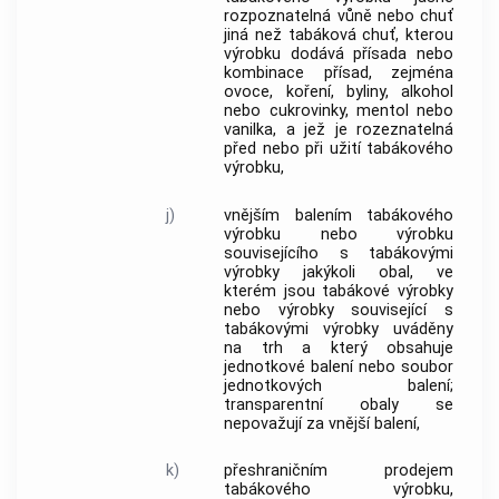
rozpoznatelná vůně nebo chuť
jiná než tabáková chuť, kterou
výrobku dodává přísada nebo
kombinace přísad, zejména
ovoce, koření, byliny, alkohol
nebo cukrovinky, mentol nebo
vanilka, a jež je rozeznatelná
před nebo při užití
tabákového
výrobku
,
j)
vnějším balením
tabákového
výrobku
nebo výrobku
souvisejícího s
tabákovými
výrobky
jakýkoli obal, ve
kterém jsou
tabákové výrobky
nebo výrobky související s
tabákovými výrobky
uváděny
na trh a který obsahuje
jednotkové balení
nebo soubor
jednotkových balení
;
transparentní obaly se
nepovažují za vnější balení,
k)
přeshraničním prodejem
tabákového výrobku
,