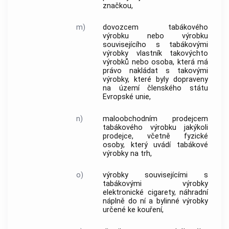
značkou,
m)
dovozcem
tabákového
výrobku
nebo výrobku
souvisejícího s
tabákovými
výrobky
vlastník takovýchto
výrobků nebo osoba, která má
právo nakládat s takovými
výrobky, které byly dopraveny
na území členského státu
Evropské unie,
n)
maloobchodním prodejcem
tabákového výrobku
jakýkoli
prodejce, včetně fyzické
osoby, který uvádí
tabákové
výrobky
na trh,
o)
výrobky souvisejícími s
tabákovými výrobky
elektronické cigarety
, náhradní
náplně do ní a bylinné výrobky
určené ke kouření,