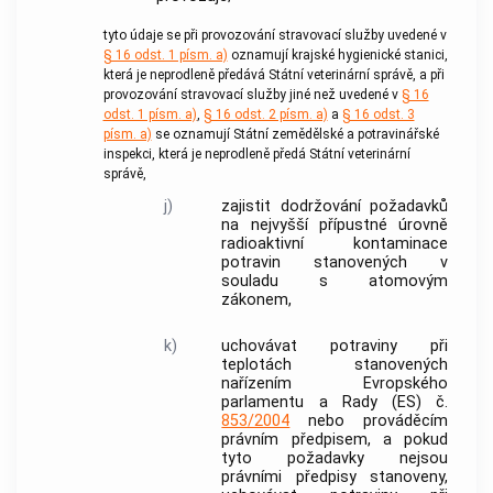
tyto údaje se při provozování stravovací služby uvedené v
§ 16 odst. 1 písm. a)
oznamují krajské hygienické stanici,
která je neprodleně předává Státní veterinární správě, a při
provozování stravovací služby jiné než uvedené v
§ 16
odst. 1 písm. a)
,
§ 16 odst. 2 písm. a)
a
§ 16 odst. 3
písm. a)
se oznamují Státní zemědělské a potravinářské
inspekci, která je neprodleně předá Státní veterinární
správě,
j)
zajistit dodržování požadavků
na nejvyšší přípustné úrovně
radioaktivní kontaminace
potravin stanovených v
souladu s atomovým
zákonem,
k)
uchovávat potraviny při
teplotách stanovených
nařízením Evropského
parlamentu a Rady (ES) č.
853/2004
nebo prováděcím
právním předpisem, a pokud
tyto požadavky nejsou
právními předpisy stanoveny,