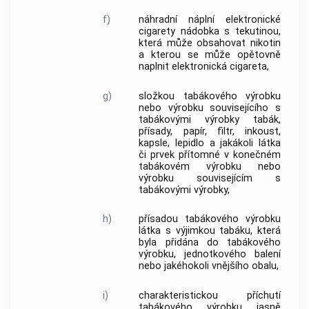
f)
náhradní náplní elektronické
cigarety
nádobka s tekutinou,
která může obsahovat nikotin
a kterou se může opětovně
naplnit
elektronická cigareta
,
g)
složkou
tabákového výrobku
nebo výrobku souvisejícího s
tabákovými výrobky
tabák
,
přísady, papír, filtr, inkoust,
kapsle, lepidlo a jakákoli látka
či prvek přítomné v konečném
tabákovém výrobku
nebo
výrobku souvisejícím s
tabákovými výrobky
,
h)
přísadou tabákového výrobku
látka s výjimkou
tabáku
, která
byla přidána do
tabákového
výrobku
,
jednotkového balení
nebo jakéhokoli vnějšího obalu,
i)
charakteristickou příchutí
tabákového výrobku
jasně