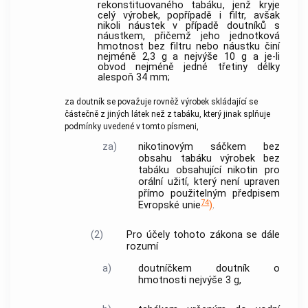
rekonstituovaného tabáku
, jenž kryje
celý výrobek, popřípadě i filtr, avšak
nikoli náustek v případě
doutníků
s
náustkem, přičemž jeho jednotková
hmotnost bez filtru nebo náustku činí
nejméně 2,3 g a nejvýše 10 g a je-li
obvod nejméně jedné třetiny délky
alespoň 34 mm;
za doutník se považuje rovněž výrobek skládající se
částečně z jiných látek než z
tabáku
, který jinak splňuje
podmínky uvedené v tomto písmeni,
za)
nikotinovým sáčkem bez
obsahu
tabáku
výrobek bez
tabáku
obsahující nikotin pro
orální užití, který není upraven
přímo použitelným předpisem
74
Evropské unie
)
.
(2)
Pro účely tohoto zákona se dále
rozumí
a)
doutníčkem
doutník
o
hmotnosti nejvýše 3 g,