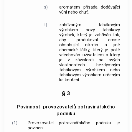
s)
aromatem přísada dodávající
vůni nebo chuť,
t)
zahřívaným tabákovým
výrobkem
nový tabákový
výrobek
, který je zahříván tak,
aby produkoval emise
obsahující nikotin a jiné
chemické látky, který je poté
vdechován uživatelem a který
je v závislosti na svých
vlastnostech
bezdýmným
tabákovým výrobkem
nebo
tabákovým výrobkem určeným
ke kouření
.
§ 3
Povinnosti provozovatelů potravinářského
podniku
(1)
Provozovatel potravinářského podniku je
povinen