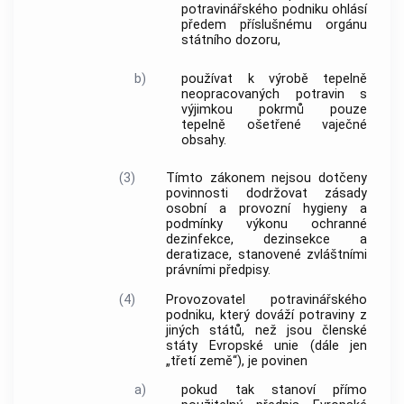
potravinářského podniku ohlásí
předem příslušnému orgánu
státního dozoru,
b)
používat k výrobě tepelně
neopracovaných potravin s
výjimkou pokrmů pouze
tepelně ošetřené vaječné
obsahy.
(3)
Tímto zákonem nejsou dotčeny
povinnosti dodržovat zásady
osobní a provozní hygieny a
podmínky výkonu ochranné
dezinfekce, dezinsekce a
deratizace, stanovené zvláštními
právními předpisy.
(4)
Provozovatel potravinářského
podniku, který dováží potraviny z
jiných států, než jsou členské
státy Evropské unie (dále jen
„třetí země“), je povinen
a)
pokud tak stanoví přímo