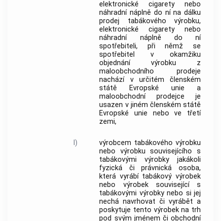
elektronické cigarety
nebo
náhradní náplně do ní na dálku
prodej
tabákového výrobku
,
elektronické cigarety
nebo
náhradní náplně do ní
spotřebiteli
, při němž se
spotřebitel
v okamžiku
objednání výrobku z
maloobchodního prodeje
nachází v určitém členském
státě Evropské unie a
maloobchodní prodejce je
usazen v jiném členském státě
Evropské unie nebo ve třetí
zemi,
l)
výrobcem
tabákového výrobku
nebo výrobku souvisejícího s
tabákovými výrobky
jakákoli
fyzická či právnická osoba,
která vyrábí
tabákový výrobek
nebo výrobek související s
tabákovými výrobky
nebo si jej
nechá navrhovat či vyrábět a
poskytuje tento výrobek na trh
pod svým jménem či obchodní