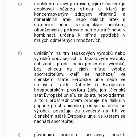
g)
doplňkem stravy
potravina, jejímž účelem je
doplňovat běžnou stravu a která je
koncentrovaným zdrojem vitaminů a
minerálních látek nebo dalších látek s
nutričním nebo fyziologickým účinkem,
obsažených v potravině samostatně nebo v
kombinaci, určená k přímé spotřebě v
malých odměřených množstvích,
h)
uváděním na trh tabákových výrobků nebo
výrobků souvisejících s tabákovými výrobky
nabízení k prodeji nebo poskytnutí výrobků,
bez ohledu na jejich místo výroby,
spotřebitelům
, kteří se nacházejí ve
členském státě Evropské unie nebo ve
smluvním státě Dohody o Evropském
hospodářském prostoru (dále jen „členský
stát Evropské unie“), za úplatu nebo zdarma,
a to i prostřednictvím prodeje na dálku; v
případě přeshraničního prodeje na dálku se
výrobek považuje za uvedený na trh ve
členském státě Evropské unie, ve kterém se
nachází
spotřebitel
,
i)
původním použitím potraviny
použití