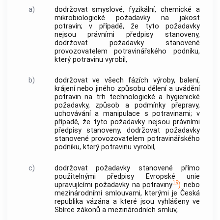
a)
dodržovat smyslové, fyzikální, chemické a
mikrobiologické požadavky na
jakost
potravin; v případě, že tyto požadavky
nejsou právními předpisy stanoveny,
dodržovat požadavky stanovené
provozovatelem potravinářského podniku,
který potravinu vyrobil,
b)
dodržovat ve všech fázích výroby, balení,
krájení nebo jiného způsobu dělení a uvádění
potravin na trh technologické a hygienické
požadavky, způsob a podmínky přepravy,
uchovávání a manipulace s potravinami; v
případě, že tyto požadavky nejsou právními
předpisy stanoveny, dodržovat požadavky
stanovené provozovatelem potravinářského
podniku, který potravinu vyrobil,
c)
dodržovat požadavky stanovené přímo
použitelnými předpisy Evropské unie
19
upravujícími požadavky na potraviny
)
nebo
mezinárodními smlouvami, kterými je Česká
republika vázána a které jsou vyhlášeny ve
Sbírce zákonů a mezinárodních smluv,