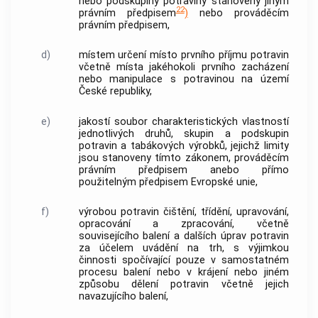
nebo podskupiny potraviny stanovený jiným
22
právním předpisem
)
nebo prováděcím
právním předpisem,
d)
místem určení místo prvního příjmu potravin
včetně místa jakéhokoli prvního zacházení
nebo manipulace s potravinou na území
České republiky,
e)
jakostí
soubor charakteristických vlastností
jednotlivých druhů, skupin a podskupin
potravin a
tabákových výrobků
, jejichž limity
jsou stanoveny tímto zákonem, prováděcím
právním předpisem anebo přímo
použitelným předpisem Evropské unie,
f)
výrobou potravin
čištění, třídění, upravování,
opracování a zpracování, včetně
souvisejícího balení a dalších úprav potravin
za účelem uvádění na trh, s výjimkou
činnosti spočívající pouze v samostatném
procesu balení nebo v krájení nebo jiném
způsobu dělení potravin včetně jejich
navazujícího balení,