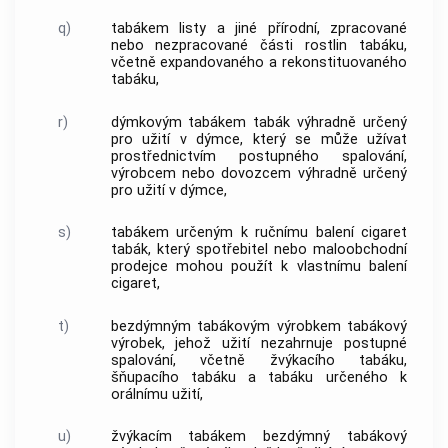
q)
tabákem
listy a jiné přírodní, zpracované
nebo nezpracované části rostlin
tabáku
,
včetně expandovaného a
rekonstituovaného
tabáku
,
r)
dýmkovým tabákem
tabák
výhradně určený
pro užití v dýmce, který se může užívat
prostřednictvím postupného spalování,
výrobcem nebo dovozcem výhradně určený
pro užití v dýmce,
s)
tabákem určeným k ručnímu balení cigaret
tabák
, který
spotřebitel
nebo maloobchodní
prodejce mohou použít k vlastnímu balení
cigaret
,
t)
bezdýmným tabákovým výrobkem
tabákový
výrobek
, jehož užití nezahrnuje postupné
spalování, včetně
žvýkacího tabáku
,
šňupacího tabáku
a
tabáku určeného k
orálnímu užití
,
u)
žvýkacím tabákem
bezdýmný tabákový