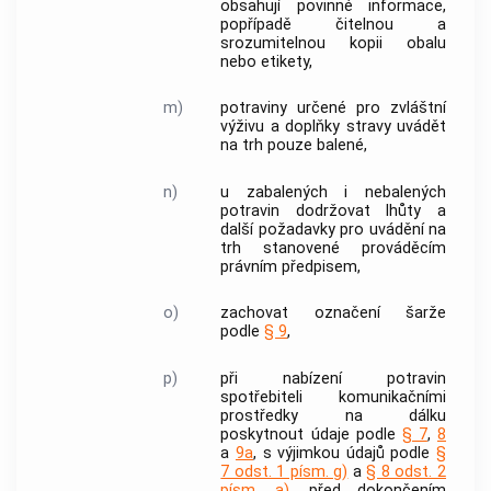
obsahují povinné informace,
popřípadě čitelnou a
srozumitelnou kopii obalu
nebo etikety,
m)
potraviny určené pro zvláštní
výživu a
doplňky stravy
uvádět
na trh pouze balené,
n)
u zabalených i nebalených
potravin dodržovat lhůty a
další požadavky pro uvádění na
trh stanovené prováděcím
právním předpisem,
o)
zachovat označení
šarže
podle
§ 9
,
p)
při nabízení potravin
spotřebiteli
komunikačními
prostředky na dálku
poskytnout údaje podle
§ 7
,
8
a
9a
, s výjimkou údajů podle
§
7 odst. 1 písm. g)
a
§ 8 odst. 2
písm. a)
, před dokončením