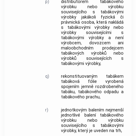
p)
distributorem
tabákového
výrobku
nebo výrobku
souvisejícího s
tabákovými
výrobky
jakákoli fyzická či
právnická osoba, která nakládá
s
tabákovými výrobky
nebo
výrobky souvisejícími s
tabákovými výrobky
a není
výrobcem, dovozcem ani
maloobchodním prodejcem
tabákových výrobků
nebo
výrobků souvisejících s
tabákovými výrobky
,
q)
rekonstituovaným tabákem
tabáková fólie vyrobená
spojením jemně rozdrobeného
tabáku
, tabákového odpadu a
tabákového prachu,
r)
jednotkovým balením
nejmenší
jednotlivé balení
tabákového
výrobku
nebo výrobku
souvisejícího s
tabákovými
výrobky
, který je uveden na trh,