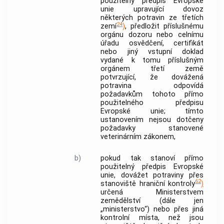
použitelný předpis Evropské
unie upravující dovoz
některých potravin ze třetích
24
zemí
)
, předložit příslušnému
orgánu dozoru nebo celnímu
úřadu osvědčení, certifikát
nebo jiný vstupní doklad
vydané k tomu příslušným
orgánem třetí země
potvrzující, že dovážená
potravina odpovídá
požadavkům tohoto přímo
použitelného předpisu
Evropské unie; tímto
ustanovením nejsou dotčeny
požadavky stanovené
veterinárním zákonem,
b)
pokud tak stanoví přímo
použitelný předpis Evropské
unie, dovážet potraviny přes
62
stanoviště hraniční kontroly
)
určená Ministerstvem
zemědělství (dále jen
„ministerstvo“) nebo přes jiná
kontrolní místa, než jsou