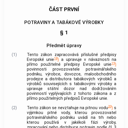
ČÁST PRVNÍ
POTRAVINY A TABÁKOVÉ VÝROBKY
§ 1
Předmět úpravy
(1)
Tento zákon zapracovává příslušné předpisy
18
Evropské unie
)
a upravuje v návaznosti na
19
přímo použitelné předpisy Evropské unie
)
povinnosti provozovatele potravinářského
podniku, výrobce, dovozce, maloobchodního
prodejce a distributora
tabákových výrobků
a
výrobků souvisejících s
tabákovými výrobky
a
upravuje státní dozor nad dodržováním
povinností vyplývajících z tohoto zákona a z
přímo použitelných předpisů Evropské unie.
20
(2)
Tento zákon se nevztahuje na pitnou vodu
)
s
výjimkou pitné vody, kterou provozovatel
potravinářského podniku uvádí na trh nebo
kterou používá v jakékoli fázi výroby,
zpracování nebo distribuce potravin podle čl. 3