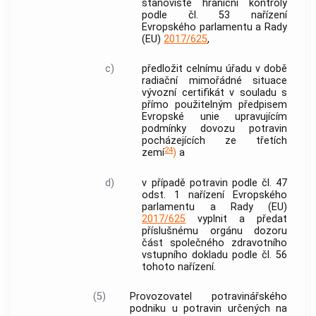
stanoviště hraniční kontroly
podle čl. 53 nařízení
Evropského parlamentu a Rady
(EU)
2017/625
,
c)
předložit celnímu úřadu v době
radiační mimořádné situace
vývozní certifikát v souladu s
přímo použitelným předpisem
Evropské unie upravujícím
podmínky dovozu potravin
pocházejících ze třetích
24
zemí
)
a
d)
v případě potravin podle čl. 47
odst. 1 nařízení Evropského
parlamentu a Rady (EU)
2017/625
vyplnit a předat
příslušnému orgánu dozoru
část společného zdravotního
vstupního dokladu podle čl. 56
tohoto nařízení.
(5)
Provozovatel potravinářského
podniku u potravin určených na