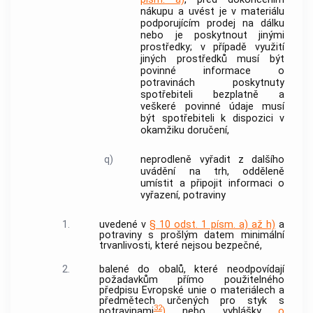
nákupu a uvést je v materiálu
podporujícím prodej na dálku
nebo je poskytnout jinými
prostředky; v případě využití
jiných prostředků musí být
povinné informace o
potravinách poskytnuty
spotřebiteli
bezplatně a
veškeré povinné údaje musí
být
spotřebiteli
k dispozici v
okamžiku doručení,
q)
neprodleně vyřadit z dalšího
uvádění na trh, odděleně
umístit a připojit informaci o
vyřazení, potraviny
1.
uvedené v
§ 10 odst. 1 písm. a) až h)
a
potraviny s prošlým datem minimální
trvanlivosti, které nejsou bezpečné,
2.
balené do obalů, které neodpovídají
požadavkům přímo použitelného
předpisu Evropské unie o materiálech a
předmětech určených pro styk s
32
potravinami
)
nebo vyhlášky
o