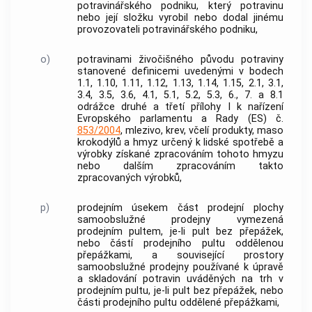
potravinářského podniku, který potravinu
nebo její složku vyrobil nebo dodal jinému
provozovateli potravinářského podniku,
o)
potravinami živočišného původu potraviny
stanovené definicemi uvedenými v bodech
1.1, 1.10, 1.11, 1.12, 1.13, 1.14, 1.15, 2.1, 3.1,
3.4, 3.5, 3.6, 4.1, 5.1, 5.2, 5.3, 6., 7. a 8.1
odrážce druhé a třetí přílohy I k nařízení
Evropského parlamentu a Rady (ES) č.
853/2004
, mlezivo, krev, včelí produkty, maso
krokodýlů a hmyz určený k lidské spotřebě a
výrobky získané zpracováním tohoto hmyzu
nebo dalším zpracováním takto
zpracovaných výrobků,
p)
prodejním úsekem
část prodejní plochy
samoobslužné prodejny vymezená
prodejním pultem, je-li pult bez přepážek,
nebo částí prodejního pultu oddělenou
přepážkami, a související prostory
samoobslužné prodejny používané k úpravě
a skladování potravin uváděných na trh v
prodejním pultu, je-li pult bez přepážek, nebo
části prodejního pultu oddělené přepážkami,