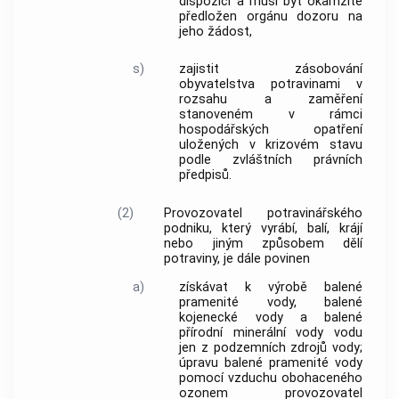
dispozici a musí být okamžitě
předložen orgánu dozoru na
jeho žádost,
s)
zajistit zásobování
obyvatelstva potravinami v
rozsahu a zaměření
stanoveném v rámci
hospodářských opatření
uložených v krizovém stavu
podle zvláštních právních
předpisů.
(2)
Provozovatel potravinářského
podniku, který vyrábí, balí, krájí
nebo jiným způsobem dělí
potraviny, je dále povinen
a)
získávat k výrobě balené
pramenité vody, balené
kojenecké vody a balené
přírodní minerální vody vodu
jen z podzemních zdrojů vody;
úpravu balené pramenité vody
pomocí vzduchu obohaceného
ozonem provozovatel