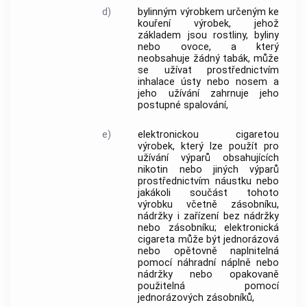
d)
bylinným výrobkem určeným ke
kouření výrobek, jehož
základem jsou rostliny, byliny
nebo ovoce, a který
neobsahuje žádný
tabák
, může
se užívat prostřednictvím
inhalace ústy nebo nosem a
jeho užívání zahrnuje jeho
postupné spalování,
e)
elektronickou cigaretou
výrobek, který lze použít pro
užívání výparů obsahujících
nikotin nebo jiných výparů
prostřednictvím náustku nebo
jakákoli součást tohoto
výrobku včetně zásobníku,
nádržky i zařízení bez nádržky
nebo zásobníku;
elektronická
cigareta
může být jednorázová
nebo opětovně naplnitelná
pomocí náhradní náplně nebo
nádržky nebo opakovaně
použitelná pomocí
jednorázových zásobníků,