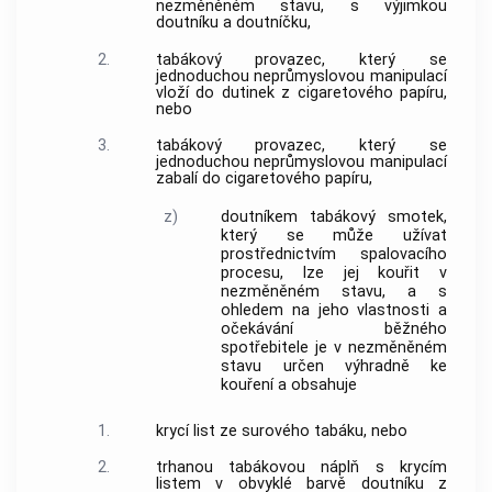
nezměněném stavu, s výjimkou
doutníku
a
doutníčku
,
2.
tabákový provazec, který se
jednoduchou neprůmyslovou manipulací
vloží do dutinek z cigaretového papíru,
nebo
3.
tabákový provazec, který se
jednoduchou neprůmyslovou manipulací
zabalí do cigaretového papíru,
z)
doutníkem
tabákový smotek,
který se může užívat
prostřednictvím spalovacího
procesu, lze jej kouřit v
nezměněném stavu, a s
ohledem na jeho vlastnosti a
očekávání běžného
spotřebitele
je v nezměněném
stavu určen výhradně ke
kouření a obsahuje
1.
krycí list ze surového
tabáku
, nebo
2.
trhanou tabákovou náplň s krycím
listem v obvyklé barvě
doutníku
z