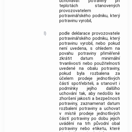
uchovávat potraviny při
teplotách stanovených
provozovatelem
potravinářského podniku, který
potravinu vyrobil,
l)
podle deklarace provozovatele
potravinářského podniku, který
potravinu vyrobil, nebo pokud
není uvedena, s ohledem na
povahu potraviny přiměřeně
zkrátit datum minimální
trvanlivosti nebo použitelnosti
uvedené na obalu potraviny,
pokud byla rozbalena za
účelem prodeje jednotlivých
částí
spotřebiteli
, a stanovit i
podmínky jejího dalšího
uchování tak, aby nedošlo ke
zhoršení
jakosti
a bezpečnosti
potraviny, zaznamenat datum
rozbalení potraviny a uchovat
v místě prodeje jednotlivých
částí potraviny po dobu jejich
uvádění na trh původní obal
potraviny nebo etiketu, které