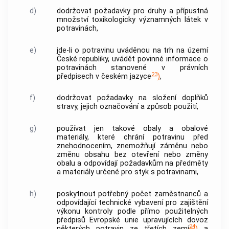
d)
dodržovat požadavky pro druhy a přípustná
množství toxikologicky významných látek v
potravinách,
e)
jde-li o potravinu uváděnou na trh na území
České republiky, uvádět povinné informace o
potravinách stanovené v právních
23
předpisech v českém jazyce
)
,
f)
dodržovat požadavky na složení
doplňků
stravy
, jejich označování a způsob použití,
g)
používat jen takové obaly a obalové
materiály, které chrání potravinu před
znehodnocením, znemožňují záměnu nebo
změnu obsahu bez otevření nebo změny
obalu a odpovídají požadavkům na předměty
a materiály určené pro styk s potravinami,
h)
poskytnout potřebný počet zaměstnanců a
odpovídající technické vybavení pro zajištění
výkonu kontroly podle přímo použitelných
předpisů Evropské unie upravujících dovoz
24
některých potravin ze třetích zemí
)
a