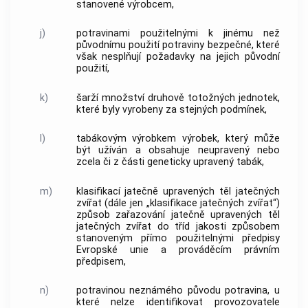
stanovené výrobcem,
j)
potravinami použitelnými k jinému než
původnímu použití potraviny
bezpečné, které
však nesplňují požadavky na jejich původní
použití,
k)
šarží
množství druhově totožných jednotek,
které byly vyrobeny za stejných podmínek,
l)
tabákovým výrobkem
výrobek, který může
být užíván a obsahuje neupravený nebo
zcela či z části geneticky upravený
tabák
,
m)
klasifikací jatečně upravených těl jatečných
zvířat (dále jen „klasifikace jatečných zvířat“)
způsob zařazování jatečně upravených těl
jatečných zvířat do tříd
jakosti
způsobem
stanoveným přímo použitelnými předpisy
Evropské unie a prováděcím právním
předpisem,
n)
potravinou neznámého původu
potravina, u
které nelze identifikovat provozovatele