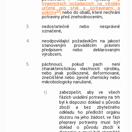
hygienických požadavcích na výrobky
určené pro styk s potravinami a
33
pokrmy
)
nebo do obalů, které nechrání
potraviny před znehodnocením,
3.
nedostatečně nebo nesprávně
označené,
4.
neodpovídající požadavkům na
jakost
stanoveným prováděcím právním
předpisem nebo deklarovaným
výrobcem,
5.
páchnoucí, pokud pach není
charakteristickou vlastností výrobku,
nebo jinak poškozené, deformované,
znečištěné nebo zjevně chemicky nebo
mikrobiologicky narušené,
r)
zabezpečit, aby ve všech
fázích uvádění potraviny na trh
byl k dispozici doklad o původu
zboží a bez zbytečného
odkladu ho předložit orgánu
dozoru na jeho žádost; ve fázi
přepravy potraviny musí být
doklad o původu zboží k