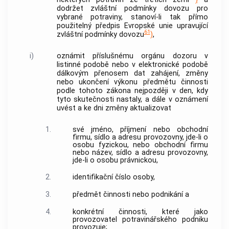
dodržet zvláštní podmínky dovozu pro
vybrané potraviny, stanoví-li tak přímo
použitelný předpis Evropské unie upravující
61
zvláštní podmínky dovozu
)
,
i)
oznámit příslušnému orgánu dozoru v
listinné podobě nebo v elektronické podobě
dálkovým přenosem dat zahájení, změny
nebo ukončení výkonu předmětu činnosti
podle tohoto zákona nejpozději v den, kdy
tyto skutečnosti nastaly, a dále v oznámení
uvést a ke dni změny aktualizovat
1.
své jméno, příjmení nebo obchodní
firmu, sídlo a adresu provozovny, jde-li o
osobu fyzickou, nebo obchodní firmu
nebo název, sídlo a adresu provozovny,
jde-li o osobu právnickou,
2.
identifikační číslo osoby,
3.
předmět činnosti nebo podnikání a
4.
konkrétní činnosti, které jako
provozovatel potravinářského podniku
provozuje;