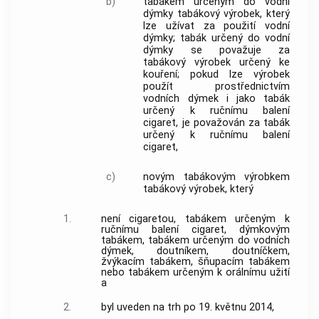
b)
tabákem určeným do vodní
dýmky
tabákový výrobek
, který
lze užívat za použití vodní
dýmky;
tabák určený do vodní
dýmky
se považuje za
tabákový výrobek určený ke
kouření
; pokud lze výrobek
použít prostřednictvím
vodních dýmek i jako
tabák
určený k ručnímu balení
cigaret
, je považován za
tabák
určený k ručnímu balení
cigaret
,
c)
novým tabákovým výrobkem
tabákový výrobek
, který
1.
není
cigaretou
,
tabákem určeným k
ručnímu balení cigaret
,
dýmkovým
tabákem
,
tabákem určeným do vodních
dýmek
,
doutníkem
,
doutníčkem
,
žvýkacím tabákem
,
šňupacím tabákem
nebo
tabákem určeným k orálnímu užití
a
2.
byl uveden na trh po 19. květnu 2014,