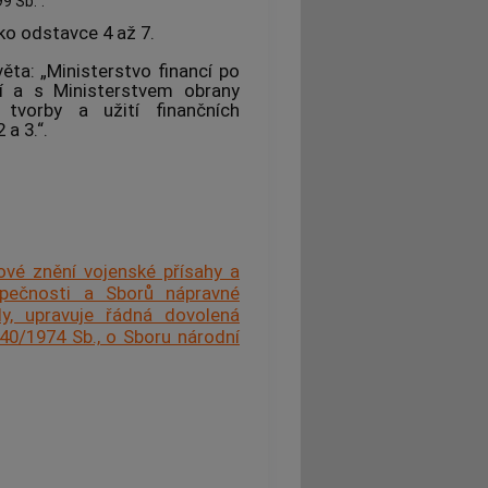
9 Sb.“.
ko odstavce 4 až 7.
ěta: „Ministerstvo financí po
ví a s Ministerstvem obrany
tvorby a užití finančních
a 3.“.
ové znění vojenské přísahy a
ezpečnosti a Sborů nápravné
y, upravuje řádná dovolená
 40/1974 Sb., o Sboru národní