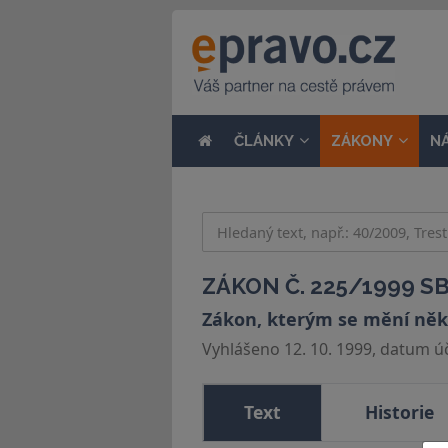
ČLÁNKY
ZÁKONY
N
ZÁKON Č. 225/1999 SB
Zákon, kterým se mění někte
Vyhlášeno 12. 10. 1999, datum úči
Text
Historie