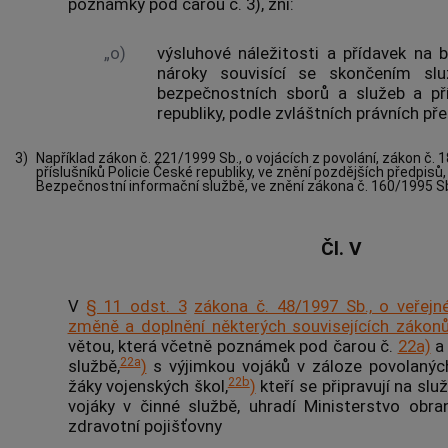
poznámky pod čarou č. 3), zní:
„o)
výsluhové náležitosti a přídavek na b
nároky souvisící se skončením slu
bezpečnostních sborů a služeb a pří
republiky, podle zvláštních právních pře
3)
Například zákon č. 221/1999 Sb., o vojácích z povolání, zákon č.
příslušníků Policie České republiky, ve znění pozdějších předpisů,
Bezpečnostní informační službě, ve znění zákona č. 160/1995 Sb
Čl. V
V
§ 11 odst. 3
zákona č. 48/1997 Sb., o veřejn
změně a doplnění některých souvisejících zákon
větou, která včetně poznámek pod čarou č.
22a)
a
22a
službě,
)
s výjimkou vojáků v záloze povolaných
22b
žáky vojenských škol,
)
kteří se připravují na slu
vojáky v činné službě, uhradí Ministerstvo obr
zdravotní pojišťovny