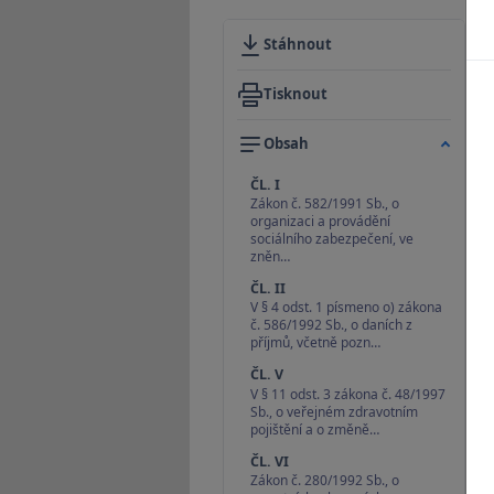
Stáhnout
Tisknout
Obsah
ČL. I
Zákon č. 582/1991 Sb., o
organizaci a provádění
sociálního zabezpečení, ve
zněn…
ČL. II
V § 4 odst. 1 písmeno o) zákona
č. 586/1992 Sb., o daních z
příjmů, včetně pozn…
ČL. V
V § 11 odst. 3 zákona č. 48/1997
Sb., o veřejném zdravotním
pojištění a o změně…
ČL. VI
Zákon č. 280/1992 Sb., o