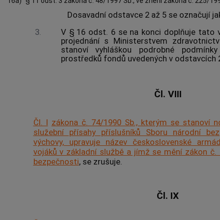
16a)
§ 11 odst. 3 zákona č. 48/1997 Sb., ve znění zákona č. 225/199
Dosavadní odstavce 2 až 5 se označují ja
3.
V § 16 odst. 6 se na konci doplňuje tato v
projednání s Ministerstvem zdravotnict
stanoví vyhláškou podrobné podmínky 
prostředků fondů uvedených v odstavcích 2 
Čl. VIII
Čl. I
zákona č. 74/1990 Sb., kterým se stanoví n
služební přísahy příslušníků Sboru národní b
výchovy, upravuje název československé armád
vojáků v základní službě a jímž se mění zákon č.
bezpečnosti
, se zrušuje.
Čl. IX