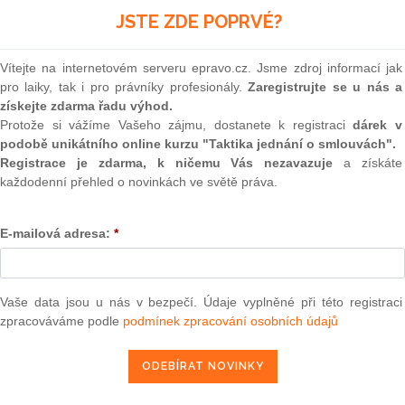
JSTE ZDE POPRVÉ?
Aktuální znění
od 1. 7. 2015
Vítejte na internetovém serveru epravo.cz. Jsme zdroj informací jak
pro laiky, tak i pro právníky profesionály.
Zaregistrujte se u nás a
225
získejte zdarma řadu výhod.
Protože si vážíme Vašeho zájmu, dostanete k registraci
dárek v
ZÁKON
podobě unikátního online kurzu "Taktika jednání o smlouvách".
Registrace je zdarma, k ničemu Vás nezavazuje
a získáte
ze dne 14. září 1999,
každodenní přehled o novinkách ve světě práva.
kterým se mění některé zákony v souvislosti s p
E-mailová adresa:
*
z povolání
Parlament se usnesl na tomto zákoně České rep
Vaše data jsou u nás v bezpečí. Údaje vyplněné při této registraci
zpracováváme podle
podmínek zpracování osobních údajů
Čl. I