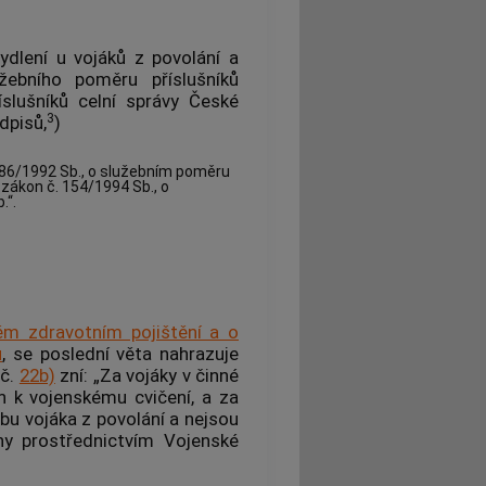
ydlení u vojáků z povolání a
žebního poměru příslušníků
slušníků celní správy České
3
dpisů,
)
 186/1992 Sb., o služebním poměru
 zákon č. 154/1994 Sb., o
.“.
ém zdravotním pojištění a o
ů
, se poslední věta nahrazuje
 č.
22b)
zní: „Za vojáky v činné
 k vojenskému cvičení, a za
žbu vojáka z povolání a nejsou
any prostřednictvím Vojenské