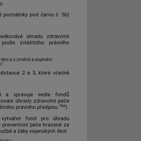
o:
ně poznámky pod čarou č. 5b)
ředkovává úhradu zdravotní
podle zvláštního právního
štění a o změně a doplnění
.“.
dstavce 2 a 3, které včetně
ří a spravuje vedle fondů
ování úhrady zdravotní péče
16a
štního právního předpisu.
)
 vytvářet fond pro úhradu
 preventivní péče hrazené ze
službě a žáky vojenských škol.