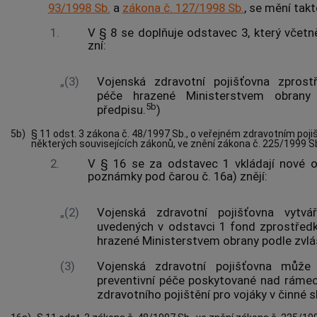
93/1998 Sb.
a
zákona č. 127/1998 Sb.
, se mění takt
1.
V § 8 se doplňuje odstavec 3, který včet
zní:
„(3)
Vojenská zdravotní pojišťovna zprost
péče hrazené Ministerstvem obrany 
5b
předpisu.
)
5b)
§ 11 odst. 3 zákona č. 48/1997 Sb., o veřejném zdravotním poji
některých souvisejících zákonů, ve znění zákona č. 225/1999 Sb
2.
V § 16 se za odstavec 1 vkládají nové o
poznámky pod čarou č. 16a) znějí:
„(2)
Vojenská zdravotní pojišťovna vytvá
uvedených v odstavci 1 fond zprostředk
hrazené Ministerstvem obrany podle zvlá
(3)
Vojenská zdravotní pojišťovna může
preventivní péče poskytované nad rámec
zdravotního pojištění pro vojáky v činné 