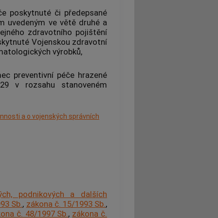
éče poskytnuté či předepsané
ím uvedeným ve větě druhé a
řejného zdravotního pojištění
skytnuté Vojenskou zdravotní
omatologických výrobků,
mec preventivní péče hrazené
§ 29 v rozsahu stanoveném
innosti a o vojenských správních
ých, podnikových a dalších
93 Sb.
,
zákona č. 15/1993 Sb.
,
ona č. 48/1997 Sb.
,
zákona č.