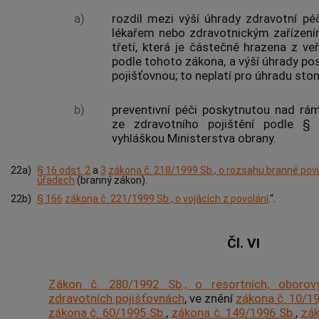
a)
rozdíl mezi výší úhrady zdravotní p
lékařem nebo zdravotnickým zařízen
třetí, která je částečně hrazena z ve
podle tohoto zákona, a výší úhrady po
pojišťovnou; to neplatí pro úhradu st
b)
preventivní péči poskytnutou nad rá
ze zdravotního pojištění podle 
vyhláškou Ministerstva obrany.
22a)
§ 16 odst. 2
a
3
zákona č. 218/1999 Sb., o rozsahu branné pov
úřadech
(branný zákon).
22b)
§ 166
zákona č. 221/1999 Sb., o vojácích z povolání
.“.
Čl. VI
Zákon č. 280/1992 Sb., o resortních, oborov
zdravotních pojišťovnách
, ve znění
zákona č. 10/19
zákona č. 60/1995 Sb.
,
zákona č. 149/1996 Sb.
,
zák