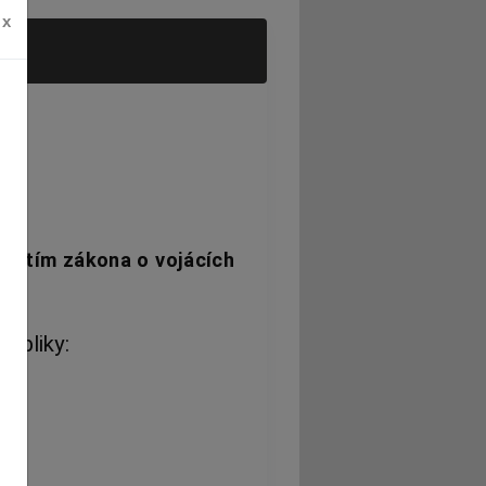
x
řijetím zákona o vojácích
ubliky: