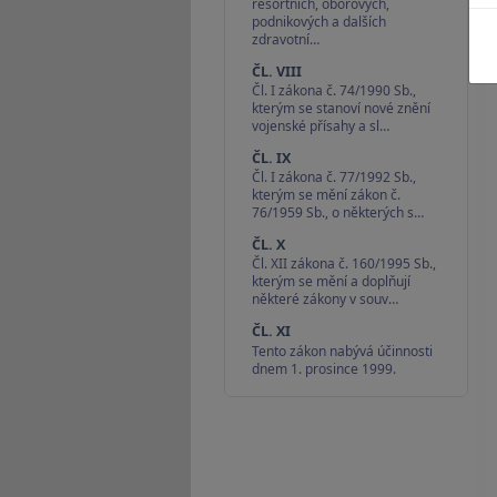
resortních, oborových,
podnikových a dalších
zdravotní…
ČL. VIII
Čl. I zákona č. 74/1990 Sb.,
kterým se stanoví nové znění
vojenské přísahy a sl…
ČL. IX
Čl. I zákona č. 77/1992 Sb.,
kterým se mění zákon č.
76/1959 Sb., o některých s…
ČL. X
Čl. XII zákona č. 160/1995 Sb.,
kterým se mění a doplňují
některé zákony v souv…
ČL. XI
Tento zákon nabývá účinnosti
dnem 1. prosince 1999.