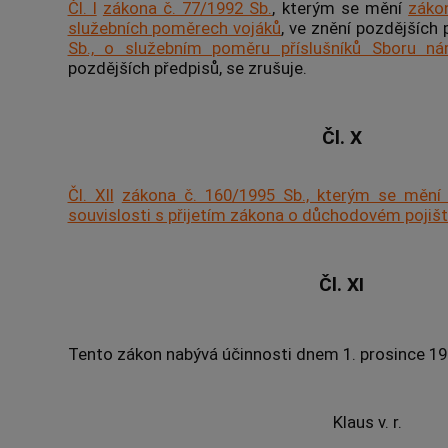
Čl. I
zákona č. 77/1992 Sb.
, kterým se mění
zákon
služebních poměrech vojáků
, ve znění pozdějších 
Sb., o služebním poměru příslušníků Sboru ná
pozdějších předpisů, se zrušuje.
Čl. X
Čl. XII
zákona č. 160/1995 Sb., kterým se mění 
souvislosti s přijetím zákona o důchodovém pojišt
Čl. XI
Tento zákon nabývá účinnosti dnem 1. prosince 19
Klaus v. r.