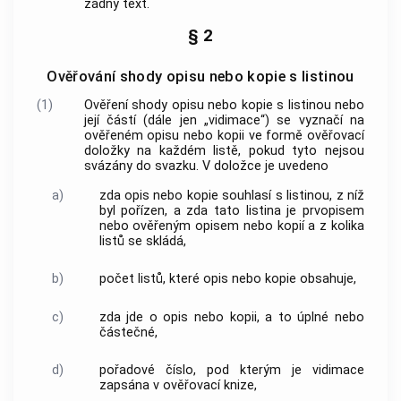
žádný text.
§ 2
Ověřování shody opisu nebo kopie s listinou
(1)
Ověření shody opisu nebo kopie s listinou nebo
její částí (dále jen „vidimace“) se vyznačí na
ověřeném opisu nebo kopii ve formě ověřovací
doložky na každém listě, pokud tyto nejsou
svázány do svazku. V doložce je uvedeno
a)
zda opis nebo kopie souhlasí s listinou, z níž
byl pořízen, a zda tato listina je prvopisem
nebo ověřeným opisem nebo kopií a z kolika
listů se skládá,
b)
počet listů, které opis nebo kopie obsahuje,
c)
zda jde o opis nebo kopii, a to úplné nebo
částečné,
d)
pořadové číslo, pod kterým je vidimace
zapsána v ověřovací knize,