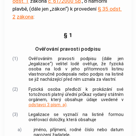
odst. 1
zákona
č. 61/2000 Sb
., o námořní
plavbě, (dále jen „zákon“) k provedení
§ 35 odst.
2
zákona
:
§ 1
Ověřování pravosti podpisu
(1)
Ověřováním pravosti podpisu (dále jen
„legalizace“) velitel lodě ověřuje, že fyzická
osoba na lodi v jeho přítomnosti listinu
vlastnoručně podepsala nebo podpis na listině
se již nacházející před ním uznala za vlastní.
(2)
Fyzická osoba předloží k prokázání své
totožnosti platný úřední průkaz vydaný státním
orgánem, který obsahuje údaje uvedené v
odstavci 3 písm. a)
.
(3)
Legalizace se vyznačí na listině formou
ověřovací doložky, která obsahuje
a)
jméno, příjmení, rodné číslo nebo datum
narození žadatele,