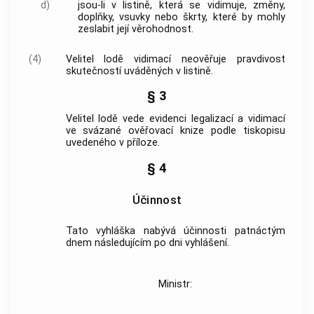
d)
jsou-li v listině, která se vidimuje, změny,
doplňky, vsuvky nebo škrty, které by mohly
zeslabit její věrohodnost.
(4)
Velitel lodě vidimací neověřuje pravdivost
skutečností uváděných v listině.
§ 3
Velitel lodě vede evidenci legalizací a vidimací
ve svázané ověřovací knize podle tiskopisu
uvedeného v příloze.
§ 4
Účinnost
Tato vyhláška nabývá účinnosti patnáctým
dnem následujícím po dni vyhlášení.
Ministr: