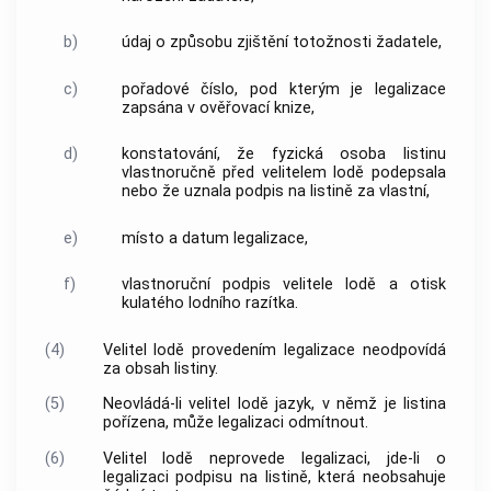
b)
údaj o způsobu zjištění totožnosti žadatele,
c)
pořadové číslo, pod kterým je legalizace
zapsána v ověřovací knize,
d)
konstatování, že fyzická osoba listinu
vlastnoručně před velitelem lodě podepsala
nebo že uznala podpis na listině za vlastní,
e)
místo a datum legalizace,
f)
vlastnoruční podpis velitele lodě a otisk
kulatého lodního razítka.
(4)
Velitel lodě provedením legalizace neodpovídá
za obsah listiny.
(5)
Neovládá-li velitel lodě jazyk, v němž je listina
pořízena, může legalizaci odmítnout.
(6)
Velitel lodě neprovede legalizaci, jde-li o
legalizaci podpisu na listině, která neobsahuje