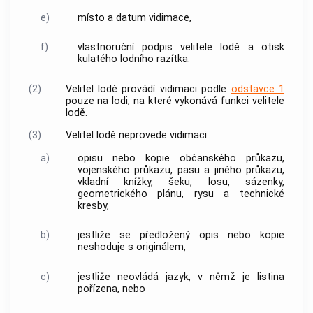
e)
místo a datum vidimace,
f)
vlastnoruční podpis velitele lodě a otisk
kulatého lodního razítka.
(2)
Velitel lodě provádí vidimaci podle
odstavce 1
pouze na lodi, na které vykonává funkci velitele
lodě.
(3)
Velitel lodě neprovede vidimaci
a)
opisu nebo kopie občanského průkazu,
vojenského průkazu, pasu a jiného průkazu,
vkladní knížky, šeku, losu, sázenky,
geometrického plánu, rysu a technické
kresby,
b)
jestliže se předložený opis nebo kopie
neshoduje s originálem,
c)
jestliže neovládá jazyk, v němž je listina
pořízena, nebo