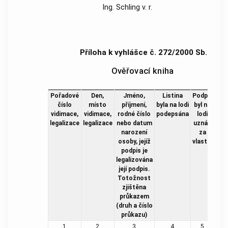
Ing. Schling v. r.
Příloha k vyhlášce č. 272/2000 Sb.
Ověřovací kniha
Pořadové
Den,
Jméno,
Listina
Podpis
Oz
číslo
místo
příjmení,
byla na lodi
byl na
vidimace,
vidimace,
rodné číslo
podepsána
lodi
list
legalizace
legalizace
nebo datum
uznán
je
narození
za
vid
osoby, jejíž
vlastní
podpis je
leg
legalizována
její podpis.
Totožnost
zjištěna
průkazem
(druh a číslo
průkazu)
1
2
3
4
5