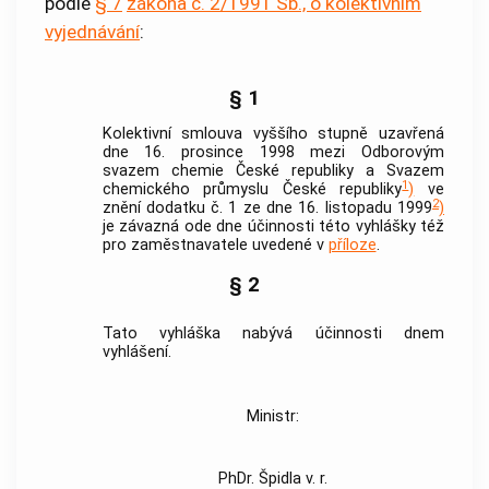
podle
§ 7
zákona č. 2/1991 Sb., o kolektivním
vyjednávání
:
§ 1
Kolektivní smlouva vyššího stupně uzavřená
dne 16. prosince 1998 mezi Odborovým
svazem chemie České republiky a Svazem
1
chemického průmyslu České republiky
)
ve
2
znění dodatku č. 1 ze dne 16. listopadu 1999
)
je závazná ode dne účinnosti této vyhlášky též
pro zaměstnavatele uvedené v
příloze
.
§ 2
Tato vyhláška nabývá účinnosti dnem
vyhlášení.
Ministr:
PhDr. Špidla v. r.