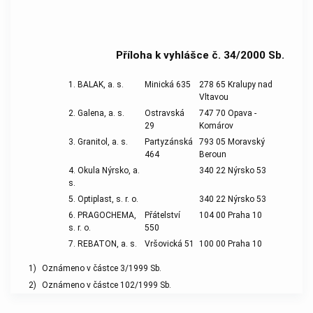
Příloha k vyhlášce č. 34/2000 Sb.
1. BALAK, a. s.
Minická 635
278 65 Kralupy nad
Vltavou
2. Galena, a. s.
Ostravská
747 70 Opava -
29
Komárov
3. Granitol, a. s.
Partyzánská
793 05 Moravský
464
Beroun
4. Okula Nýrsko, a.
340 22 Nýrsko 53
s.
5. Optiplast, s. r. o.
340 22 Nýrsko 53
6. PRAGOCHEMA,
Přátelství
104 00 Praha 10
s. r. o.
550
7. REBATON, a. s.
Vršovická 51
100 00 Praha 10
1)
Oznámeno v částce 3/1999 Sb.
2)
Oznámeno v částce 102/1999 Sb.