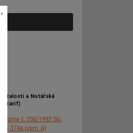
x
i
ůstalosti a Notářské
ý tarif)
zákona č. 358/1992 Sb.,
le
§ 374a písm. a)