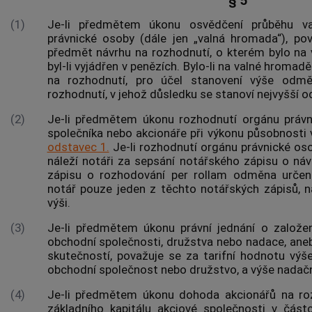
§ 5
(1)
Je-li předmětem úkonu osvědčení průběhu v
právnické osoby (dále jen „valná hromada“), po
předmět návrhu na rozhodnutí, o kterém bylo na
byl-li vyjádřen v penězích. Bylo-li na valné hroma
na rozhodnutí, pro účel stanovení výše odmě
rozhodnutí, v jehož důsledku se stanoví nejvyšší 
(2)
Je-li předmětem úkonu rozhodnutí orgánu práv
společníka nebo akcionáře při výkonu působnosti 
odstavec 1.
Je-li rozhodnutí orgánu právnické os
náleží notáři za sepsání notářského zápisu o ná
zápisu o rozhodování per rollam odměna určená 
notář pouze jeden z těchto notářských zápisů, 
výši.
(3)
Je-li předmětem úkonu právní jednání o založen
obchodní společnosti, družstva nebo nadace, ane
skutečností, považuje se za tarifní hodnotu výše 
obchodní společnost nebo družstvo, a výše nadačníh
(4)
Je-li předmětem úkonu dohoda akcionářů na ro
základního kapitálu akciové společnosti v čás