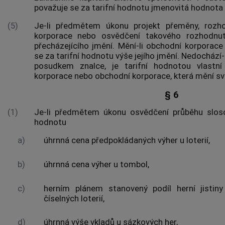
považuje se za tarifní hodnotu jmenovitá hodnota 
(5)
Je-li předmětem úkonu projekt přeměny, rozh
korporace nebo osvědčení takového rozhodnutí
přecházejícího jmění. Mění-li obchodní korporace
se za tarifní hodnotu výše jejího jmění. Nedochází-
posudkem znalce, je tarifní hodnotou vlastní 
korporace nebo obchodní korporace, která mění sv
§ 6
(1)
Je-li předmětem úkonu osvědčení průběhu slos
hodnotu
a)
úhrnná cena předpokládaných výher u loterií,
b)
úhrnná cena výher u tombol,
c)
herním plánem stanovený podíl herní jistin
číselných loterií,
d)
úhrnná výše vkladů u sázkových her,