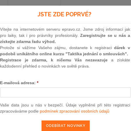
JSTE ZDE POPRVÉ?
Aktuální znění
od 14. 3. 2025
Vítejte na internetovém serveru epravo.cz. Jsme zdroj informací jak
pro laiky, tak i pro právníky profesionály.
Zaregistrujte se u nás a
196
získejte zdarma řadu výhod.
Protože si vážíme Vašeho zájmu, dostanete k registraci
dárek v
VYHLÁŠKA
podobě unikátního online kurzu "Taktika jednání o smlouvách".
Registrace je zdarma, k ničemu Vás nezavazuje
a získáte
Ministerstva spravedlnost
každodenní přehled o novinkách ve světě práva.
ze dne 29. května 2001
E-mailová adresa:
*
o odměnách a náhradách notářů, správců poz
komory České republiky (notářsk
Vaše data jsou u nás v bezpečí. Údaje vyplněné při této registraci
zpracováváme podle
podmínek zpracování osobních údajů
Ministerstvo spravedlnosti stanoví podle
§ 107
o notářích a jejich činnosti
(notářský řád), a pod