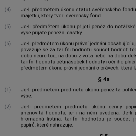
(4)
Je-li předmětem úkonu statut svěřenského fondu,
majetku, který tvoří svěřenský fond.
(5)
Je-li předmětem úkonu přijetí peněz do notářské 
výše přijaté peněžní částky.
(6)
Je-li předmětem úkonu právní jednání obsahující uj
považuje se za tarifní hodnotu součet hodnot těch
dobu neurčitou, na dobu života nebo na dobu delš
tarifní hodnotu pětinásobek hodnoty ročního plnění
předmětem úkonu právní jednání o právech, která 
§ 4a
(1)
Je-li předmětem předmětu úkonu peněžitá pohledáv
výše.
(2)
Je-li předmětem předmětu úkonu
cenný papí
jmenovitá hodnota, je-li na něm uvedena. Je-
hromadná listina, tarifní hodnotou je součet
papírů
, které nahrazuje.