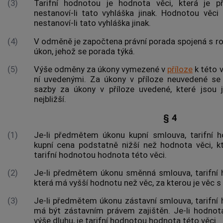
(3)
Tarifní hodnotou
je
hodnota věci
, která je 
nestanoví-li tato vyhláška jinak.
Hodnotou věci
s
nestanoví-li tato vyhláška jinak.
(4)
V odměně je započtena právní porada spojená s ro
úkon, jehož se porada týká.
(5)
Výše odměny za úkony vymezené v
příloze
k této 
ní uvedenými. Za úkony v příloze neuvedené s
sazby za úkony v příloze uvedené, které jsou
nejbližší.
§ 4
(1)
Je-li předmětem úkonu kupní smlouva, tarifní h
kupní cena podstatně nižší než hodnota věci, k
tarifní hodnotou hodnota této věci.
(2)
Je-li předmětem úkonu směnná smlouva, tarifní 
která má vyšší hodnotu než věc, za kterou je věc
(3)
Je-li předmětem úkonu zástavní smlouva, tarifní 
má být zástavním právem zajištěn. Je-li hodnot
výše dluhu, je tarifní hodnotou hodnota této věci.