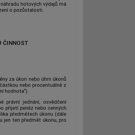
a náhradu hotových výdajů má
zení o pozůstalosti.
 ČINNOST
ěny za úkon nebo úhrn úkonů
u částkou nebo procentuálně z
fní hodnota
“).
 právní jednání, osvědčení
bo přijetí peněz nebo
cenných
olika
předmětech úkonu
(dále
u
jen ten
předmět úkonu
, pro