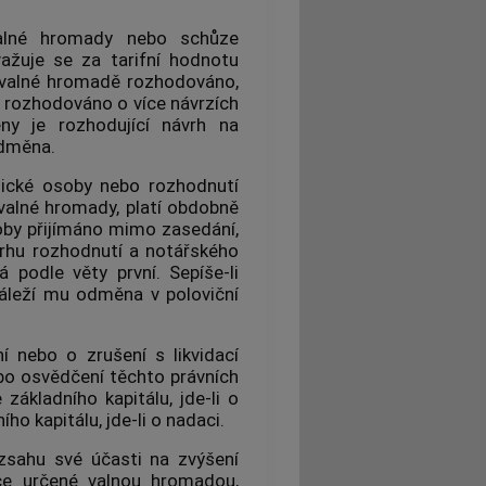
alné hromady nebo schůze
važuje se za tarifní hodnotu
 valné hromadě rozhodováno,
dě rozhodováno o více návrzích
ny je rozhodující návrh na
odměna.
nické osoby nebo rozhodnutí
valné hromady, platí obdobně
oby přijímáno mimo zasedání,
vrhu rozhodnutí a notářského
podle věty první. Sepíše-li
náleží mu odměna v poloviční
í nebo o zrušení s likvidací
bo osvědčení těchto právních
základního kapitálu, jde-li o
o kapitálu, jde-li o nadaci.
zsahu své účasti na zvýšení
tce určené valnou hromadou,