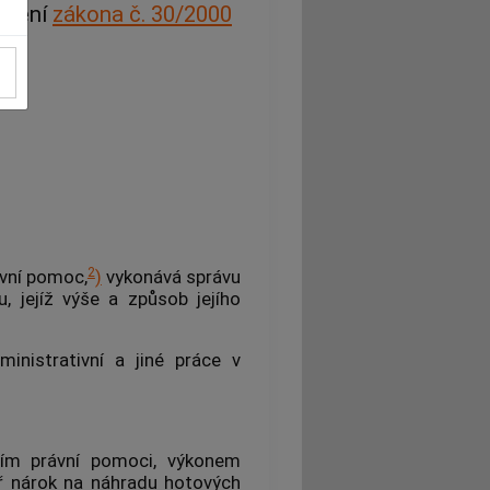
 znění
zákona č. 30/2000
2
vní pomoc,
)
vykonává správu
 jejíž výše a způsob jejího
nistrativní a jiné práce v
áním právní pomoci, výkonem
ř nárok na náhradu hotových