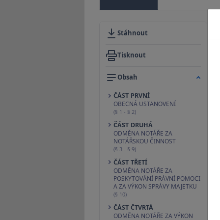
Stáhnout
Tisknout
Obsah
ČÁST PRVNÍ
OBECNÁ USTANOVENÍ
(§ 1 - § 2)
ČÁST DRUHÁ
ODMĚNA NOTÁŘE ZA
NOTÁŘSKOU ČINNOST
(§ 3 - § 9)
ČÁST TŘETÍ
ODMĚNA NOTÁŘE ZA
POSKYTOVÁNÍ PRÁVNÍ POMOCI
A ZA VÝKON SPRÁVY MAJETKU
(§ 10)
ČÁST ČTVRTÁ
ODMĚNA NOTÁŘE ZA VÝKON