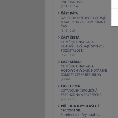
JINÉ ČINNOSTI
(§ 11 - § 15a)
ČÁST PÁTÁ
NÁHRADA HOTOVÝCH VÝDAJŮ
A NÁHRADA ZA PROMEŠKANÝ
ČAS
(§ 16 - § 21)
ČÁST ŠESTÁ
ODMĚNA A NÁHRADA
HOTOVÝCH VÝDAJŮ SPRÁVCE
POZŮSTALOSTI
(§ 22 - § 24)
ČÁST SEDMÁ
ODMĚNA A NÁHRADA
HOTOVÝCH VÝDAJŮ NOTÁŘSKÉ
KOMORY ČESKÉ REPUBLIKY
(§ 24a)
ČÁST OSMÁ
USTANOVENÍ SPOLEČNÁ,
PŘECHODNÁ A ZÁVĚREČNÁ
(§ 25 - § 28)
PŘÍLOHA K VYHLÁŠCE Č.
196/2001 SB.
Sazebník odměny notáře za