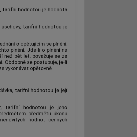
 tarifní hodnotou je hodnota
úschovy, tarifní hodnotou je
ednání o opětujícím se plnění,
to plnění. Jde-li o plnění na
í než pět let, považuje se za
. Obdobně se postupuje, je-li
lze vykonávat opětovně.
ka, tarifní hodnotou je její
r
, tarifní hodnotou je jeho
li předmětem předmětu úkonu
 jmenovitých hodnot
cenných