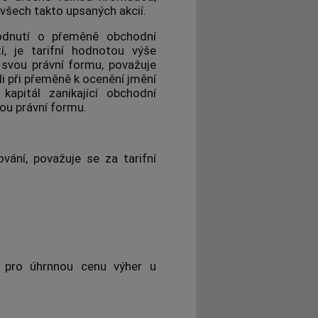
všech takto upsaných akcií.
odnutí o přeměně obchodní
, je tarifní hodnotou výše
 svou právní formu, považuje
li při přeměně k ocenění jmění
kapitál zanikající obchodní
ou právní formu.
ování, považuje se za
tarifní
y pro úhrnnou cenu výher u