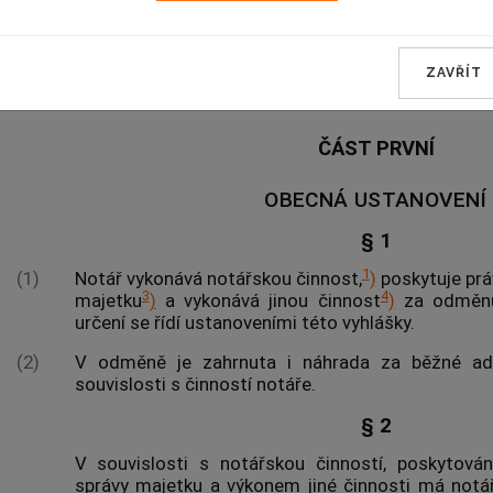
zákona č. 99/1963 Sb., občanský soudní řád
, ve
Sb.
:
ZAVŘÍT
ČÁST PRVNÍ
OBECNÁ USTANOVENÍ
§ 1
1
(1)
Notář vykonává notářskou činnost,
)
poskytuje prá
3
4
majetku
)
a vykonává jinou činnost
)
za odměnu,
určení se řídí ustanoveními této vyhlášky.
(2)
V odměně je zahrnuta i náhrada za běžné admi
souvislosti s činností notáře.
§ 2
V souvislosti s notářskou činností, poskytov
správy majetku a výkonem jiné činnosti má notá