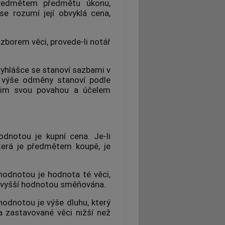
předmětem předmětu úkonu,
e rozumí její obvyklá cena,
zborem věci, provede-li notář
vyhlášce se stanoví sazbami v
e výše odměny stanoví podle
 jim svou povahou a účelem
odnotou je kupní cena. Je-li
terá je předmětem koupě, je
hodnotou je hodnota té věci,
 s vyšší hodnotou směňována.
hodnotou je výše dluhu, který
a zastavované věci nižší než