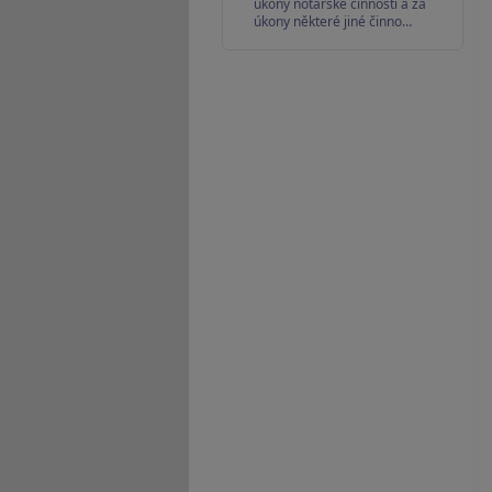
úkony notářské činnosti a za
úkony některé jiné činno…