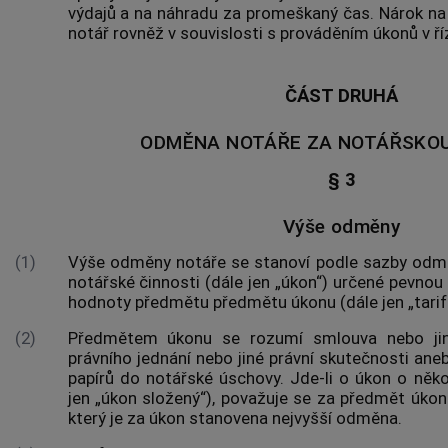
výdajů a na náhradu za promeškaný čas. Nárok n
notář rovněž v souvislosti s prováděním úkonů v ří
ČÁST DRUHÁ
ODMĚNA NOTÁŘE ZA NOTÁŘSKOU
§ 3
Výše odměny
(1)
Výše odměny notáře se stanoví podle sazby odm
notářské činnosti (dále jen „úkon“) určené pevno
hodnoty předmětu předmětu úkonu (dále jen „
tari
(2)
Předmětem úkonu
se rozumí smlouva nebo jiné
právního jednání nebo jiné právní skutečnosti ane
papírů
do notářské úschovy. Jde-li o úkon o něk
jen „úkon složený“), považuje se za
předmět úkon
který je za úkon stanovena nejvyšší odměna.