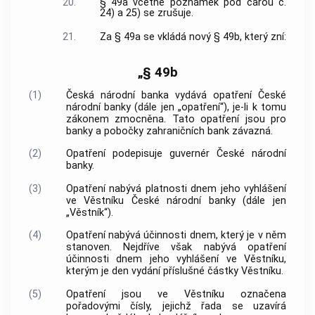
20.
§ 49a včetně poznámek pod čarou č.
24) a 25) se zrušuje.
21.
Za § 49a se vkládá nový § 49b, který zní:
„§ 49b
(1)
Česká národní banka vydává opatření České
národní banky (dále jen „opatření“), je-li k tomu
zákonem zmocněna. Tato opatření jsou pro
banky a pobočky zahraničních bank závazná.
(2)
Opatření podepisuje guvernér České národní
banky.
(3)
Opatření nabývá platnosti dnem jeho vyhlášení
ve Věstníku České národní banky (dále jen
„Věstník“).
(4)
Opatření nabývá účinnosti dnem, který je v něm
stanoven. Nejdříve však nabývá opatření
účinnosti dnem jeho vyhlášení ve Věstníku,
kterým je den vydání příslušné částky Věstníku.
(5)
Opatření jsou ve Věstníku označena
pořadovými čísly, jejichž řada se uzavírá