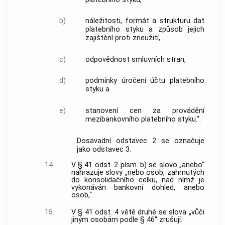
b)
náležitosti, formát a strukturu dat
platebního styku a způsob jejich
zajištění proti zneužití,
c)
odpovědnost smluvních stran,
d)
podmínky úročení účtu platebního
styku a
e)
stanovení cen za provádění
mezibankovního platebního styku.“.
Dosavadní odstavec 2 se označuje
jako odstavec 3.
14.
V § 41 odst. 2 písm. b) se slovo „anebo“
nahrazuje slovy „nebo osob, zahrnutých
do konsolidačního celku, nad nímž je
vykonáván bankovní dohled, anebo
osob,“.
15.
V § 41 odst. 4 větě druhé se slova „vůči
jiným osobám podle § 46“ zrušují.