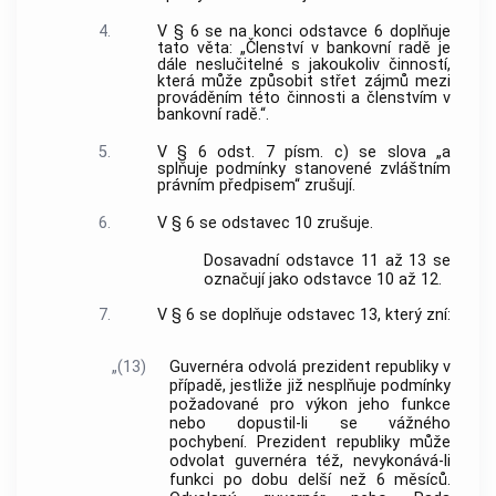
4.
V § 6 se na konci odstavce 6 doplňuje
tato věta: „Členství v bankovní radě je
dále neslučitelné s jakoukoliv činností,
která může způsobit střet zájmů mezi
prováděním této činnosti a členstvím v
bankovní radě.“.
5.
V § 6 odst. 7 písm. c) se slova „a
splňuje podmínky stanovené zvláštním
právním předpisem“ zrušují.
6.
V § 6 se odstavec 10 zrušuje.
Dosavadní odstavce 11 až 13 se
označují jako odstavce 10 až 12.
7.
V § 6 se doplňuje odstavec 13, který zní:
„(13)
Guvernéra odvolá prezident republiky v
případě, jestliže již nesplňuje podmínky
požadované pro výkon jeho funkce
nebo dopustil-li se vážného
pochybení. Prezident republiky může
odvolat guvernéra též, nevykonává-li
funkci po dobu delší než 6 měsíců.