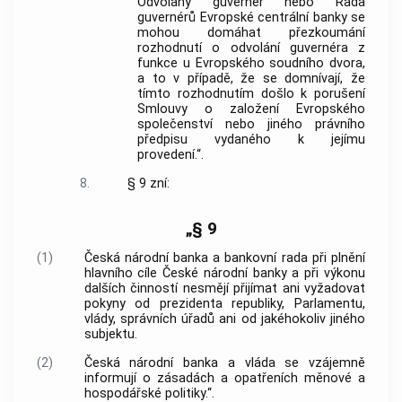
Odvolaný guvernér nebo Rada
guvernérů Evropské centrální banky se
mohou domáhat přezkoumání
rozhodnutí o odvolání guvernéra z
funkce u Evropského soudního dvora,
a to v případě, že se domnívají, že
tímto rozhodnutím došlo k porušení
Smlouvy o založení Evropského
společenství nebo jiného právního
předpisu vydaného k jejímu
provedení.“.
8.
§ 9 zní:
„§ 9
(1)
Česká národní banka a bankovní rada při plnění
hlavního cíle České národní banky a při výkonu
dalších činností nesmějí přijímat ani vyžadovat
pokyny od prezidenta republiky, Parlamentu,
vlády, správních úřadů ani od jakéhokoliv jiného
subjektu.
(2)
Česká národní banka a vláda se vzájemně
informují o zásadách a opatřeních měnové a
hospodářské politiky.“.