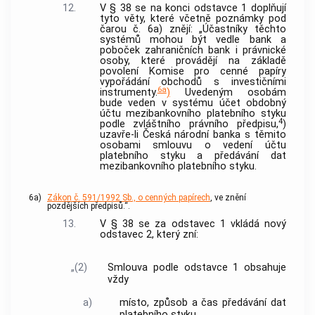
12.
V § 38 se na konci odstavce 1 doplňují
tyto věty, které včetně poznámky pod
čarou č. 6a) znějí: „Účastníky těchto
systémů mohou být vedle bank a
poboček zahraničních bank i právnické
osoby, které provádějí na základě
povolení Komise pro cenné papíry
vypořádání obchodů s investičními
6a
instrumenty.
)
Uvedeným osobám
bude veden v systému účet obdobný
účtu mezibankovního platebního styku
4
podle zvláštního právního předpisu,
)
uzavře-li Česká národní banka s těmito
osobami smlouvu o vedení účtu
platebního styku a předávání dat
mezibankovního platebního styku.
6a)
Zákon č. 591/1992 Sb., o cenných papírech
, ve znění
pozdějších předpisů.“.
13.
V § 38 se za odstavec 1 vkládá nový
odstavec 2, který zní:
„(2)
Smlouva podle odstavce 1 obsahuje
vždy
a)
místo, způsob a čas předávání dat
platebního styku,