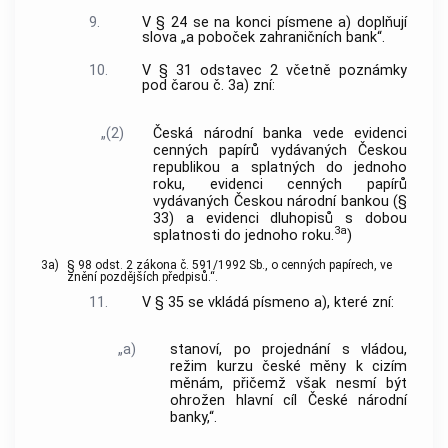
9.
V § 24 se na konci písmene a) doplňují
slova „a poboček zahraničních bank“.
10.
V § 31 odstavec 2 včetně poznámky
pod čarou č. 3a) zní:
„(2)
Česká národní banka vede evidenci
cenných papírů vydávaných Českou
republikou a splatných do jednoho
roku, evidenci cenných papírů
vydávaných Českou národní bankou (§
33) a evidenci dluhopisů s dobou
3a
splatnosti do jednoho roku.
)
3a)
§ 98 odst. 2 zákona č. 591/1992 Sb., o cenných papírech, ve
znění pozdějších předpisů.“.
11.
V § 35 se vkládá písmeno a), které zní:
„a)
stanoví, po projednání s vládou,
režim kurzu české měny k cizím
měnám, přičemž však nesmí být
ohrožen hlavní cíl České národní
banky,“.