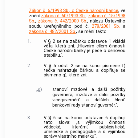
Zákon č. 6/1993 Sb., o České národní bance
, ve
znění
zákona č. 60/1993 Sb.
,
zákona č. 15/1998
Sb.
,
zákona č. 442/2000 Sb.
, nálezu Ústavního
soudu uveřejněného pod č.
278/2001 Sb.
a
zákona č. 482/2001 Sb.
, se mění takto:
1.
V § 2 se na začátku odstavce 1 vkládá
věta, která zní: „Hlavním cílem činnosti
České národní banky je péče o cenovou
stabilitu.“.
2.
V § 5 odst. 2 se na konci písmene f)
tečka nahrazuje čárkou a doplňuje se
písmeno g), které zní:
„g)
stanoví mzdové a další požitky
guvernéra; mzdové a další požitky
viceguvernérů a dalších členů
bankovní rady stanoví guvernér.“.
3.
V § 6 se na konci odstavce 6 doplňují
tato slova: „s výjimkou činnosti
vědecké, literární, publicistické,
umělecké a pedagogické a s výjimkou
správy vlastního majetku“.