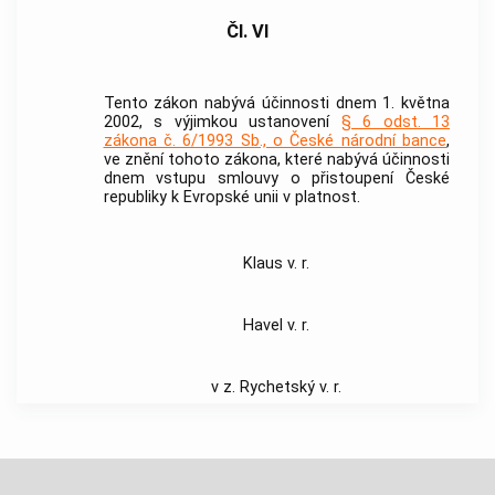
Čl. VI
Tento zákon nabývá účinnosti dnem 1. května
2002, s výjimkou ustanovení
§ 6 odst. 13
zákona č. 6/1993 Sb., o České národní bance
,
ve znění tohoto zákona, které nabývá účinnosti
dnem vstupu smlouvy o přistoupení České
republiky k Evropské unii v platnost.
Klaus v. r.
Havel v. r.
v z. Rychetský v. r.