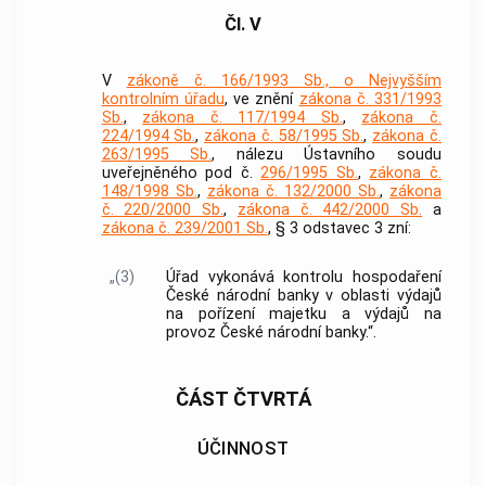
Čl. V
V
zákoně č. 166/1993 Sb., o Nejvyšším
kontrolním úřadu
, ve znění
zákona č. 331/1993
Sb.
,
zákona č. 117/1994 Sb.
,
zákona č.
224/1994 Sb.
,
zákona č. 58/1995 Sb.
,
zákona č.
263/1995 Sb.
, nálezu Ústavního soudu
uveřejněného pod č.
296/1995 Sb.
,
zákona č.
148/1998 Sb.
,
zákona č. 132/2000 Sb.
,
zákona
č. 220/2000 Sb.
,
zákona č. 442/2000 Sb.
a
zákona č. 239/2001 Sb.
, § 3 odstavec 3 zní:
„(3)
Úřad vykonává kontrolu hospodaření
České národní banky v oblasti výdajů
na pořízení majetku a výdajů na
provoz České národní banky.“.
ČÁST ČTVRTÁ
ÚČINNOST