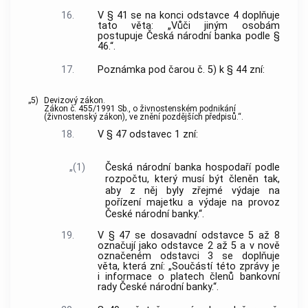
16.
V § 41 se na konci odstavce 4 doplňuje
tato věta: „Vůči jiným osobám
postupuje Česká národní banka podle §
46.“.
17.
Poznámka pod čarou č. 5) k § 44 zní:
„5)
Devizový zákon.
Zákon č. 455/1991 Sb., o živnostenském podnikání
(živnostenský zákon), ve znění pozdějších předpisů.“.
18.
V § 47 odstavec 1 zní:
„(1)
Česká národní banka hospodaří podle
rozpočtu, který musí být členěn tak,
aby z něj byly zřejmé výdaje na
pořízení majetku a výdaje na provoz
České národní banky.“.
19.
V § 47 se dosavadní odstavce 5 až 8
označují jako odstavce 2 až 5 a v nově
označeném odstavci 3 se doplňuje
věta, která zní: „Součástí této zprávy je
i informace o platech členů bankovní
rady České národní banky.“.