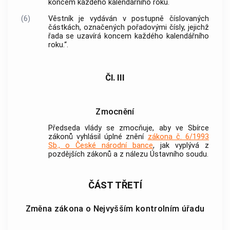
koncem každého kalendářního roku.
(6)
Věstník je vydáván v postupně číslovaných
částkách, označených pořadovými čísly, jejichž
řada se uzavírá koncem každého kalendářního
roku.“.
Čl. III
Zmocnění
Předseda vlády se zmocňuje, aby ve Sbírce
zákonů vyhlásil úplné znění
zákona č. 6/1993
Sb., o České národní bance
, jak vyplývá z
pozdějších zákonů a z nálezu Ústavního soudu.
ČÁST TŘETÍ
Změna zákona o Nejvyšším kontrolním úřadu