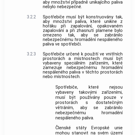
aby množství případně unikajícího paliva
nebylo nebezpečné.
3.2.2
Spotřebiče musí být konstruovány tak,
aby množství paliva, které unikne z
hořáku při zapalování, opakovaném
zapalování a při zhasnutí plamene bylo
omezeno tak, aby se zabránilo
nebezpečnému hromadění nespáleného
paliva ve spotřebiči.
3.2.3
Spotřebiče určené k použití ve vnitřních
prostorách a místnostech musí být
vybaveny speciálním zařízením, které
zamezuje nebezpečnému hromadění
nespáleného paliva v těchto prostorách
nebo místnostech.
Spotřebiče, které nejsou
vybaveny takovými zařízeními,
musí být používány pouze v
prostorách s dostatečným
větráním, aby se zabránilo
nebezpečnému hromadění
nespáleného paliva.
Členské státy Evropské unie
mohou stanovit na svém území