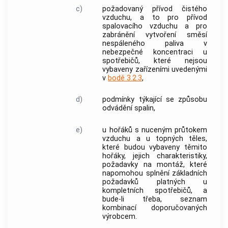
c)
požadovaný přívod čistého
vzduchu, a to pro přívod
spalovacího vzduchu a pro
zabránění vytvoření směsí
nespáleného paliva v
nebezpečné koncentraci u
spotřebičů, které nejsou
vybaveny zařízeními uvedenými
v
bodě 3.2.3
,
d)
podmínky týkající se způsobu
odvádění spalin,
e)
u hořáků s nuceným průtokem
vzduchu a u topných těles,
které budou vybaveny těmito
hořáky, jejich charakteristiky,
požadavky na montáž, které
napomohou splnění základních
požadavků platných u
kompletních spotřebičů, a
bude-li třeba, seznam
kombinací doporučovaných
výrobcem
.