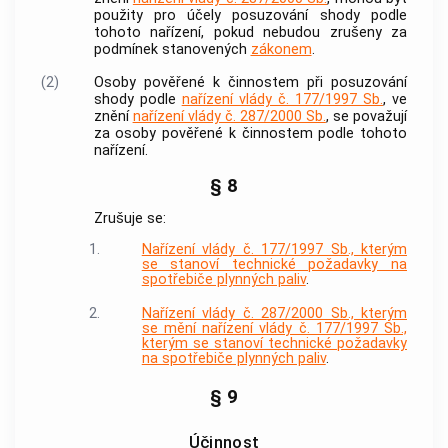
použity pro účely posuzování shody podle
tohoto nařízení, pokud nebudou zrušeny za
podmínek stanovených
zákonem
.
(2)
Osoby pověřené k činnostem při posuzování
shody podle
nařízení vlády č. 177/1997 Sb.
, ve
znění
nařízení vlády č. 287/2000 Sb.
, se považují
za osoby pověřené k činnostem podle tohoto
nařízení.
§ 8
Zrušuje se:
1.
Nařízení vlády č. 177/1997 Sb., kterým
se stanoví technické požadavky na
spotřebiče plynných paliv
.
2.
Nařízení vlády č. 287/2000 Sb., kterým
se mění nařízení vlády č. 177/1997 Sb.,
kterým se stanoví technické požadavky
na spotřebiče plynných paliv
.
§ 9
Účinnost