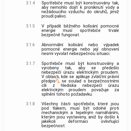
3.1.4
Spotřebiče musí být konstruovány tak,
aby nemohlo dojít k proniknutí vody a
nežádoucího vzduchu do okruhů, jimiž
proudí palivo.
3.1.5
V případě běžného kolísání pomocné
energie musí spotřebiče trvale
bezpečně fungovat.
3.1.6
Abnormální kolísání nebo výpadek
pomocné energie nebo její obnovení
nesmí vyvolat nebezpečnou situaci.
3.1.7
Spotřebiče musí být konstruovány a
vyrobeny tak, aby se předešlo
nebezpečí úrazu elektrickým proudem.
V oblasti, kde se aplikuje zvláštní právní
5
předpis
)
, se soulad s bezpečnostními
cíli z hlediska nebezpečí úrazu
elektrickým proudem považuje za
splnění tohoto požadavku.
3.1.8
Všechny části spotřebiče, které jsou
pod tlakem, musí být odolné proti
mechanickým a tepelným namáháním,
kterým jsou vystaveny, aniž by došlo k
jakékoli deformaci ovlivňující
bezpečnost.