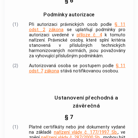
§ 6
Podmínky autorizace
(1)
Při
autorizaci
právnických osob podle
§ 11
odst. 2
zákona
se uplatňují podmínky pro
autorizaci
uvedené v
příloze č. 4
k tomuto
nařízení. Právnické osoby, které splní kritéria
stanovená v příslušných technických
harmonizovaných normách, jsou považovány
za vyhovující příslušným podmínkám.
(2)
Autorizovaná osoba se postupem podle
§ 11
odst. 7
zákona
stává
notifikovanou osobou
.
Ustanovení přechodná a
závěrečná
§ 7
(1)
Platné certifikáty nebo jiné dokumenty vydané
na základě
nařízení vlády č. 177/1997 Sb.
, ve
znění
nařízení vlády č. 287/2000 Sb.
, mohou být