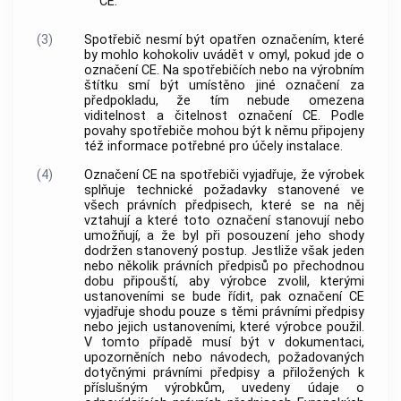
CE.
(3)
Spotřebič nesmí být opatřen označením, které
by mohlo kohokoliv uvádět v omyl, pokud jde o
označení CE. Na spotřebičích nebo na výrobním
štítku smí být umístěno jiné označení za
předpokladu, že tím nebude omezena
viditelnost a čitelnost označení CE. Podle
povahy spotřebiče mohou být k němu připojeny
též informace potřebné pro účely instalace.
(4)
Označení CE na spotřebiči vyjadřuje, že
výrobek
splňuje technické požadavky stanovené ve
všech právních předpisech, které se na něj
vztahují a které toto označení stanovují nebo
umožňují, a že byl při posouzení jeho shody
dodržen stanovený postup. Jestliže však jeden
nebo několik právních předpisů po přechodnou
dobu připouští, aby
výrobce
zvolil, kterými
ustanoveními se bude řídit, pak označení CE
vyjadřuje shodu pouze s těmi právními předpisy
nebo jejich ustanoveními, které
výrobce
použil.
V tomto případě musí být v dokumentaci,
upozorněních nebo návodech, požadovaných
dotyčnými právními předpisy a přiložených k
příslušným
výrobkům
, uvedeny údaje o