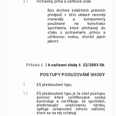
3.7
Potraviny, pitná a užitková voda
Bez dotčení zvláštních právních
předpisů v této oblasti nesmějí
materiály a komponenty
používané na konstrukci
spotřebiče, které přicházejí do
styku s potravinami, pitnou a
užitkovou vodou, zhoršit jejich
jakost.
Příloha č. 2
k nařízení vlády č. 22/2003 Sb.
POSTUPY POSUZOVÁNÍ SHODY
1.
ES přezkoušení typu
1.1
ES přezkoušení typu je ta část postupu,
pomocí které
notifikovaná osoba
kontroluje a certifikuje, že spotřebič,
představující uvažovanou výrobu,
splňuje ustanovení tohoto nařízení,
které se na něj vztahují.