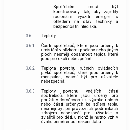
Spotřebiče musí být
konstruovány tak, aby zajistily
racionální využití energie s
ohledem na stav techniky a
bezpečnostní hlediska.
3.6
Teploty
3.6.1
Části spotřebičů, které jsou určeny k
umístění v blízkosti podlahy nebo jiných
ploch, nesmějí dosáhnout teplot, které
jsou pro okolí nebezpečné.
3.6.2
Teplota povrchu ručních ovládacích
prvků spotřebičů, které jsou určeny k
manipulaci, nesmí být pro uživatele
nebezpečná.
3.6.3
Teploty povrchu vnějších částí
spotřebičů, které jsou určeny pro
použití v domácnosti, s výjimkou ploch
nebo částí určených ke sdílení tepla,
nesmějí být při provozních podmínkách
zdrojem nebezpečí pro uživatele a
zvláště pro děti, u nichž je nutno vzít v
úvahu přiměřenou reakční dobu.