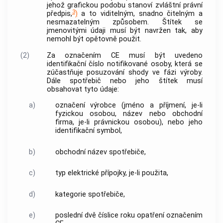
jehož grafickou podobu stanoví zvláštní právní
3
předpis,
)
a to viditelným, snadno čitelným a
nesmazatelným způsobem. Štítek se
jmenovitými údaji musí být navržen tak, aby
nemohl být opětovně použit.
(2)
Za označením CE musí být uvedeno
identifikační číslo
notifikované osoby
, která se
zúčastňuje posuzování shody ve fázi výroby.
Dále spotřebič nebo jeho štítek musí
obsahovat tyto údaje:
a)
označení
výrobce
(jméno a příjmení, je-li
fyzickou osobou, název nebo obchodní
firma, je-li právnickou osobou), nebo jeho
identifikační symbol,
b)
obchodní název spotřebiče,
c)
typ elektrické přípojky, je-li použita,
d)
kategorie spotřebiče,
e)
poslední dvě číslice roku opatření označením