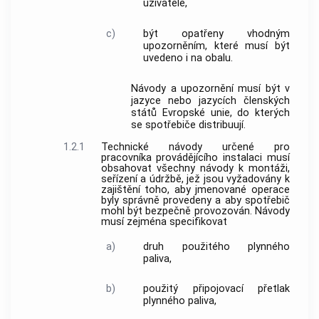
uživatele,
c)
být opatřeny vhodným
upozorněním, které musí být
uvedeno i na obalu.
Návody a upozornění musí být v
jazyce nebo jazycích členských
států Evropské unie, do kterých
se spotřebiče distribuují.
1.2.1
Technické návody určené pro
pracovníka provádějícího instalaci musí
obsahovat všechny návody k montáži,
seřízení a údržbě, jež jsou vyžadovány k
zajištění toho, aby jmenované operace
byly správně provedeny a aby spotřebič
mohl být bezpečně provozován. Návody
musí zejména specifikovat
a)
druh použitého plynného
paliva,
b)
použitý připojovací přetlak
plynného paliva,