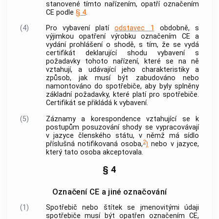
stanovené tímto nařízením, opatří označením
CE podle
§ 4
.
(4)
Pro vybavení platí
odstavec 1
obdobně, s
výjimkou opatření
výrobku
označením CE a
vydání prohlášení o shodě, s tím, že se vydá
certifikát deklarující shodu vybavení s
požadavky tohoto nařízení, které se na ně
vztahují, a udávající jeho charakteristiky a
způsob, jak musí být zabudováno nebo
namontováno do spotřebiče, aby byly splněny
základní požadavky, které platí pro spotřebiče.
Certifikát se přikládá k vybavení.
(5)
Záznamy a korespondence vztahující se k
postupům posuzování shody se vypracovávají
v jazyce členského státu, v němž má sídlo
2
příslušná
notifikovaná osoba
,
)
nebo v jazyce,
který tato osoba akceptovala.
§ 4
Označení CE a jiné označování
(1)
Spotřebič nebo štítek se jmenovitými údaji
spotřebiče musí být opatřen označením CE,