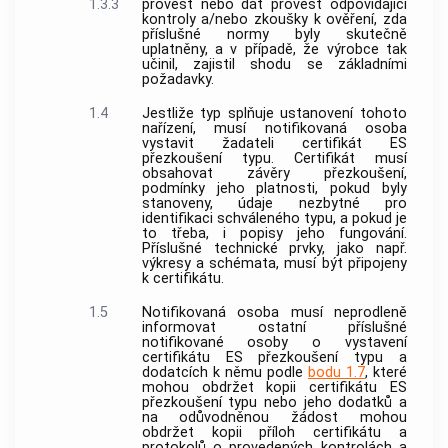
1.3.3
provést nebo dát provést odpovídající
kontroly a/nebo zkoušky k ověření, zda
příslušné normy byly skutečně
uplatněny, a v případě, že
výrobce
tak
učinil, zajistil shodu se základními
požadavky.
1.4
Jestliže typ splňuje ustanovení tohoto
nařízení, musí
notifikovaná osoba
vystavit žadateli certifikát ES
přezkoušení typu. Certifikát musí
obsahovat závěry přezkoušení,
podmínky jeho platnosti, pokud byly
stanoveny, údaje nezbytné pro
identifikaci schváleného typu, a pokud je
to třeba, i popisy jeho fungování.
Příslušné technické prvky, jako např.
výkresy a schémata, musí být připojeny
k certifikátu.
1.5
Notifikovaná osoba
musí neprodleně
informovat ostatní příslušné
notifikované osoby
o vystavení
certifikátu ES přezkoušení typu a
dodatcích k němu podle
bodu 1.7
, které
mohou obdržet kopii certifikátu ES
přezkoušení typu nebo jeho dodatků a
na odůvodněnou žádost mohou
obdržet kopii příloh certifikátu a
protokolů o provedených kontrolách a