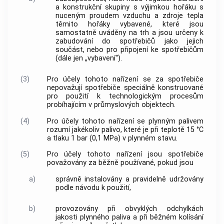
a konstrukční skupiny s výjimkou hořáku s
nuceným proudem vzduchu a zdroje tepla
těmito hořáky vybavené, které jsou
samostatně uváděny na trh a jsou určeny k
zabudování do spotřebičů jako jejich
součást, nebo pro připojení ke spotřebičům
(dále jen „vybavení“).
(3)
Pro účely tohoto nařízení se za spotřebiče
nepovažují spotřebiče speciálně konstruované
pro použití k technologickým procesům
probíhajícím v průmyslových objektech.
(4)
Pro účely tohoto nařízení se plynným palivem
rozumí jakékoliv palivo, které je při teplotě 15 °C
a tlaku 1 bar (0,1 MPa) v plynném stavu.
(5)
Pro účely tohoto nařízení jsou spotřebiče
považovány za běžně používané, pokud jsou
a)
správně instalovány a pravidelně udržovány
podle návodu k použití,
b)
provozovány při obvyklých odchylkách
jakosti plynného paliva a při běžném kolísání