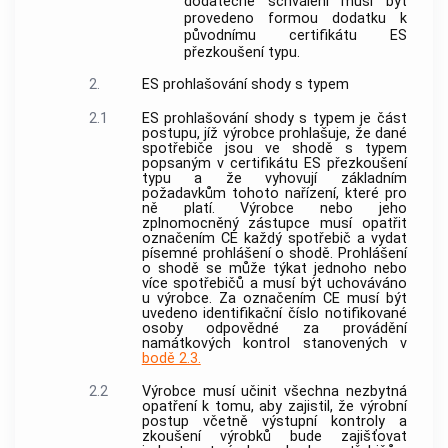
dodatečné schválení musí být
provedeno formou dodatku k
původnímu certifikátu ES
přezkoušení typu.
2.
ES prohlašování shody s typem
2.1
ES prohlašování shody s typem je část
postupu, jíž
výrobce
prohlašuje, že dané
spotřebiče jsou ve shodě s typem
popsaným v certifikátu ES přezkoušení
typu a že vyhovují základním
požadavkům tohoto nařízení, které pro
ně platí.
Výrobce
nebo jeho
zplnomocněný zástupce
musí opatřit
označením CE každý spotřebič a vydat
písemné prohlášení o shodě. Prohlášení
o shodě se může týkat jednoho nebo
více spotřebičů a musí být uchováváno
u
výrobce
. Za označením CE musí být
uvedeno identifikační číslo
notifikované
osoby
odpovědné za provádění
namátkových kontrol stanovených v
bodě 2.3.
2.2
Výrobce
musí učinit všechna nezbytná
opatření k tomu, aby zajistil, že výrobní
postup včetně výstupní kontroly a
zkoušení
výrobků
bude zajišťovat