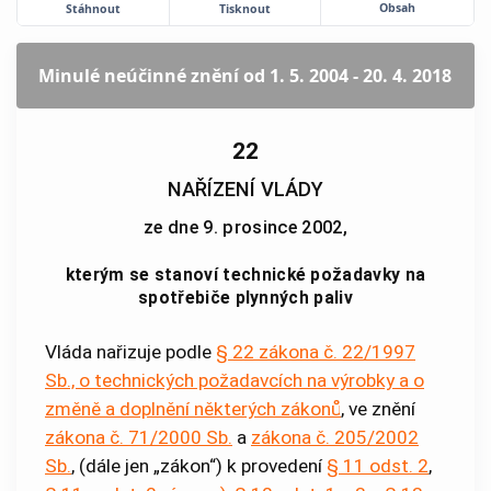
Obsah
Stáhnout
Tisknout
Minulé neúčinné znění
od 1. 5. 2004 - 20. 4. 2018
22
NAŘÍZENÍ VLÁDY
ze dne 9. prosince 2002,
kterým se stanoví technické požadavky na
spotřebiče plynných paliv
Vláda nařizuje podle
§ 22
zákona č. 22/1997
Sb., o technických požadavcích na výrobky a o
změně a doplnění některých zákonů
, ve znění
zákona č. 71/2000 Sb.
a
zákona č. 205/2002
Sb.
, (dále jen „zákon“) k provedení
§ 11 odst. 2
,