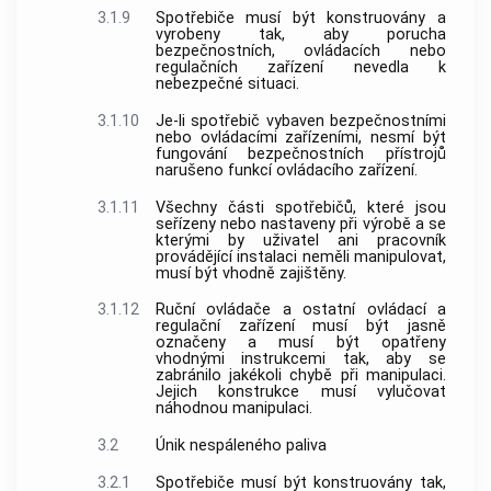
3.1.9
Spotřebiče musí být konstruovány a
vyrobeny tak, aby porucha
bezpečnostních, ovládacích nebo
regulačních zařízení nevedla k
nebezpečné situaci.
3.1.10
Je-li spotřebič vybaven bezpečnostními
nebo ovládacími zařízeními, nesmí být
fungování bezpečnostních přístrojů
narušeno funkcí ovládacího zařízení.
3.1.11
Všechny části spotřebičů, které jsou
seřízeny nebo nastaveny při výrobě a se
kterými by uživatel ani pracovník
provádějící instalaci neměli manipulovat,
musí být vhodně zajištěny.
3.1.12
Ruční ovládače a ostatní ovládací a
regulační zařízení musí být jasně
označeny a musí být opatřeny
vhodnými instrukcemi tak, aby se
zabránilo jakékoli chybě při manipulaci.
Jejich konstrukce musí vylučovat
náhodnou manipulaci.
3.2
Únik nespáleného paliva
3.2.1
Spotřebiče musí být konstruovány tak,