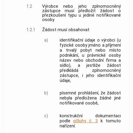
1.2
Výrobce
nebo jeho
zplnomocněný
zástupce
musí předložit žádost o
přezkoušení typu u jediné
notifikované
osoby
.
1.2.1
Žádost musí obsahovat
a)
identifikační údaje o
výrobci
(u
fyzické osoby jméno a příjmení
a trvalý pobyt nebo místo
podnikání, u právnické osoby
název nebo obchodní firma a
sídlo), a jestliže žádost
předkládá
zplnomocněný
zástupce
, i jeho identifikační
údaje,
b)
písemné prohlášení, že žádost
nebyla předložena žádné jiné
notifikované osobě
,
c)
konstrukční dokumentaci
podle
přílohy č. 3
k tomuto
nařízení.