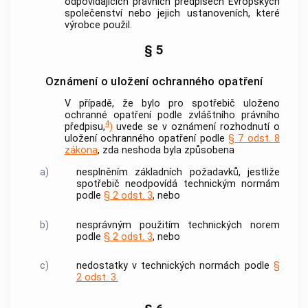
odpovídajících právních předpisech Evropských
společenství nebo jejich ustanoveních, které
výrobce
použil.
§ 5
Oznámení o uložení ochranného opatření
V případě, že bylo pro spotřebič uloženo
ochranné opatření podle zvláštního právního
4
předpisu,
)
uvede se v oznámení rozhodnutí o
uložení ochranného opatření podle
§ 7 odst. 8
zákona
, zda neshoda byla způsobena
a)
nesplněním základních požadavků, jestliže
spotřebič neodpovídá technickým normám
podle
§ 2 odst. 3
, nebo
b)
nesprávným použitím technických norem
podle
§ 2 odst. 3
, nebo
c)
nedostatky v technických normách podle
§
2 odst. 3.