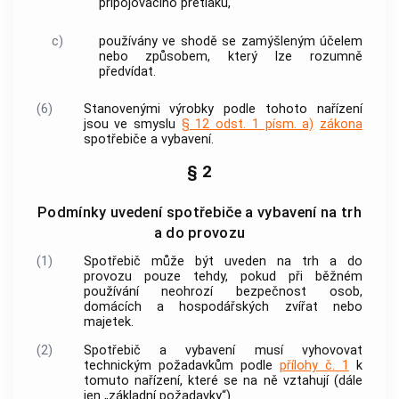
připojovacího přetlaku,
c)
používány ve shodě se zamýšleným účelem
nebo způsobem, který lze rozumně
předvídat.
(6)
Stanovenými
výrobky
podle tohoto nařízení
jsou ve smyslu
§ 12 odst. 1 písm. a)
zákona
spotřebiče a vybavení.
§ 2
Podmínky uvedení spotřebiče a vybavení na trh
a do provozu
(1)
Spotřebič může být uveden na trh a do
provozu pouze tehdy, pokud při běžném
používání neohrozí bezpečnost osob,
domácích a hospodářských zvířat nebo
majetek.
(2)
Spotřebič a vybavení musí vyhovovat
technickým požadavkům podle
přílohy č. 1
k
tomuto nařízení, které se na ně vztahují (dále
jen „základní požadavky“).