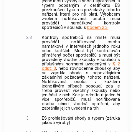
jednotnost výroby a shodu spotřebičů s
typem popsaným v certifikátu ES
přezkoušení typu a s požadavky tohoto
nařízení, které pro ně platí.
Výrobcem
zvolená
notifikovaná osoba
musí
provádět namátkové kontroly
spotřebičů v souladu s
bodem 2.3.
2.3
Kontroly spotřebičů na místě musí
provádět
notifikovaná osoba
namátkově v intervalech jednoho roku
nebo kratších. Musí být kontrolován
přiměřený počet spotřebičů a musí být
provedeny vhodné zkoušky v souladu s
příslušnými normami uvedenými v
§ 2
odst. 3
, nebo rovnocenné zkoušky, aby
se zajistila shoda s odpovídajícími
základními požadavky tohoto nařízení.
Notifikovaná osoba
v každém
jednotlivém případě posoudí, zda je
třeba provést všechny zkoušky nebo
jen část z nich. Kde je odmítnut jeden či
více spotřebičů, musí
notifikovaná
osoba
učinit vhodná opatření, aby
zabránila jejich uvedení na trh.
3.
ES prohlašování shody s typem (záruka
jakosti výroby)