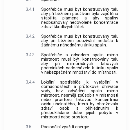
3.4.1
Spotřebiče musí být konstruovány tak,
aby při běžném používání byla zajištěna
stabilita plamene a aby spaliny
neobsahovaly nedovolené koncentrace
zdraví škodlivých látek.
3.4.2
Spotřebiče musí být konstruovány tak,
aby při běžném používání nedošlo k
žádnému náhodnému úniku spalin.
3.4.3
Spotřebiče s odvodem spalin mimo
místnost musí být konstruovány tak,
aby při mimořádných tahových
podmínkách nedocházelo k úniku spalin
v nebezpečném množství do místnosti.
3.4.4
Lokální spotřebiče k vytápění v
domácnostech a průtokové ohřívače
vody, bez odvádění spalin mimo
místnost, nesmějí způsobit v místnosti
nebo prostoru takovou koncentraci
oxidu uhelnatého, která by ohrožovala
zdraví osob s přihlédnutím k
předpokládané době jejich pobytu v
místnosti nebo prostoru.
3.5
Racionální využití energie