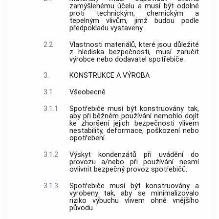
zamýšlenému účelu a musí být odolné
proti technickým, chemickým a
tepelným vlivům, jimž budou podle
předpokladu vystaveny.
2.2
Vlastnosti materiálů, které jsou důležité
z hlediska bezpečnosti, musí zaručit
výrobce
nebo dodavatel spotřebiče.
3.
KONSTRUKCE A VÝROBA
3.1
Všeobecně
3.1.1
Spotřebiče musí být konstruovány tak,
aby při běžném používání nemohlo dojít
ke zhoršení jejich bezpečnosti vlivem
nestability, deformace, poškození nebo
opotřebení.
3.1.2
Výskyt kondenzátů při uvádění do
provozu a/nebo při používání nesmí
ovlivnit bezpečný provoz spotřebičů.
3.1.3
Spotřebiče musí být konstruovány a
vyrobeny tak, aby se minimalizovalo
riziko výbuchu vlivem ohně vnějšího
původu.