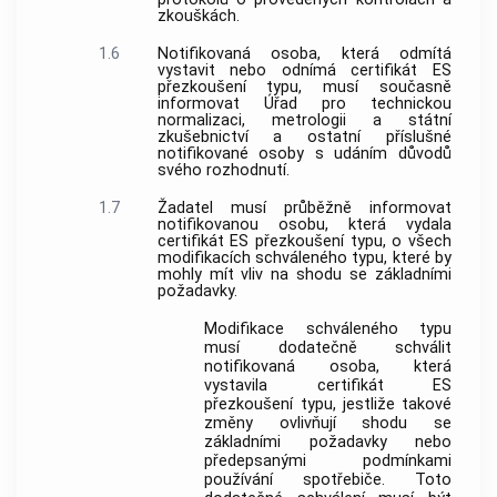
zkouškách.
1.6
Notifikovaná osoba
, která odmítá
vystavit nebo odnímá certifikát ES
přezkoušení typu, musí současně
informovat Úřad pro technickou
normalizaci, metrologii a státní
zkušebnictví a ostatní příslušné
notifikované osoby
s udáním důvodů
svého rozhodnutí.
1.7
Žadatel musí průběžně informovat
notifikovanou osobu
, která vydala
certifikát ES přezkoušení typu, o všech
modifikacích schváleného typu, které by
mohly mít vliv na shodu se základními
požadavky.
Modifikace schváleného typu
musí dodatečně schválit
notifikovaná osoba
, která
vystavila certifikát ES
přezkoušení typu, jestliže takové
změny ovlivňují shodu se
základními požadavky nebo
předepsanými podmínkami
používání spotřebiče. Toto