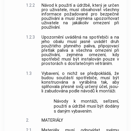
1.2.2
Návod k použití a údržbě, který je určen
pro uživatele, musí obsahovat všechny
informace požadované pro bezpečné
používání a musí zejména upozorňovat
uživatele na jakákoliv omezení při
používání.
1.2.3
Upozornění uváděná na spotřebiči a na
jeho obalu musí jasně uvádět druh
použitého plynného paliva, připojovací
přetlak paliva a všechna omezení při
používání, zejména omezení, kdy
spotřebič musí být instalován pouze v
prostorách s dostatečným větráním.
1.3
Vybavení, o nichž se předpokládá, že
budou součástí spotřebiče, musí být
konstruována a vyráběna tak, aby
splňovala přesně svůj určený účel, jsou-
li zabudována podle návodů k montáži.
Návody k montáži, seřízení,
použití a údržbě musí být dodány
s daným vybavením.
2.
MATERIÁLY
2.1
Materiály musí odpovídat svému