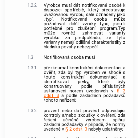
1.2.2
Výrobce
musí dát
notifikované osobě
k
dispozici spotřebič, který představuje
uvažovanou výrobu, dále označený jako
„typ“.
Notifikovaná osoba
může
požadovat další vzorky typu, jsou-li
potřebné pro zkušební program.Typ
může rovněž zahrnovat varianty
výrobku
za předpokladu, že tyto
varianty nemají odlišné charakteristiky z
hlediska povahy nebezpečí.
1.3
Notifikovaná osoba
musí
1.3.1
přezkoumat konstrukční dokumentaci a
ověřit, zda byl typ vyroben ve shodě s
touto konstrukční dokumentací, a
identifikovat prvky, které byly
konstruovány podle příslušných
ustanovení norem uvedených v
§ 2
odst. 3
a podle základních požadavků
tohoto nařízení;
1.3.2
provést nebo dát provést odpovídající
kontroly a/nebo zkoušky k ověření, zda
řešení učiněná
výrobcem
splňují
základní požadavky v případě, že normy
uvedené v
§ 2 odst. 3
nebyly uplatněny;