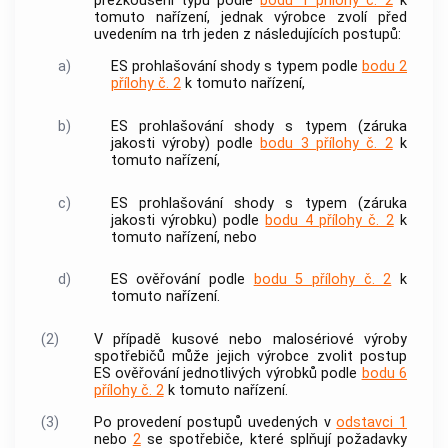
přezkoušení typu podle
bodu 1 přílohy č. 2
k
tomuto nařízení, jednak
výrobce
zvolí před
uvedením na trh jeden z následujících postupů:
a)
ES prohlašování shody s typem podle
bodu 2
přílohy č. 2
k tomuto nařízení,
b)
ES prohlašování shody s typem (záruka
jakosti výroby) podle
bodu 3 přílohy č. 2
k
tomuto nařízení,
c)
ES prohlašování shody s typem (záruka
jakosti
výrobku
) podle
bodu 4 přílohy č. 2
k
tomuto nařízení, nebo
d)
ES ověřování podle
bodu 5 přílohy č. 2
k
tomuto nařízení.
(2)
V případě kusové nebo malosériové výroby
spotřebičů může jejich
výrobce
zvolit postup
ES ověřování jednotlivých
výrobků
podle
bodu 6
přílohy č. 2
k tomuto nařízení.
(3)
Po provedení postupů uvedených v
odstavci 1
nebo
2
se spotřebiče, které splňují požadavky