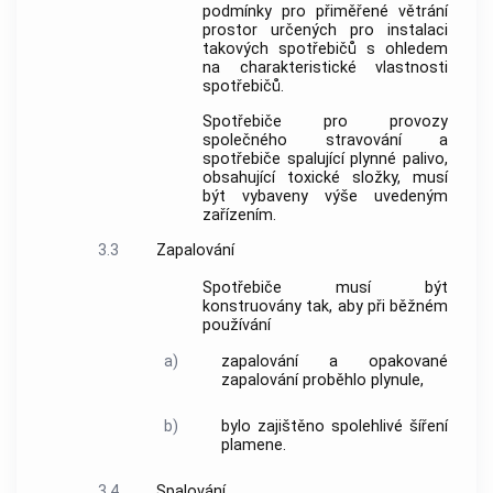
podmínky pro přiměřené větrání
prostor určených pro instalaci
takových spotřebičů s ohledem
na charakteristické vlastnosti
spotřebičů.
Spotřebiče pro provozy
společného stravování a
spotřebiče spalující plynné palivo,
obsahující toxické složky, musí
být vybaveny výše uvedeným
zařízením.
3.3
Zapalování
Spotřebiče musí být
konstruovány tak, aby při běžném
používání
a)
zapalování a opakované
zapalování proběhlo plynule,
b)
bylo zajištěno spolehlivé šíření
plamene.
3.4
Spalování