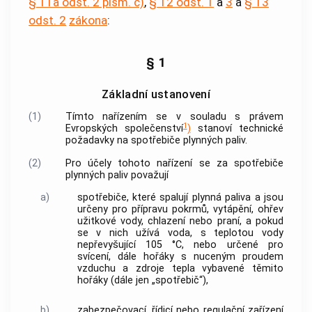
§ 11a odst. 2 písm. c)
,
§ 12 odst. 1
a
3
a
§ 13
odst. 2
zákona
:
§ 1
Základní ustanovení
(1)
Tímto nařízením se v souladu s právem
1
Evropských společenství
)
stanoví technické
požadavky na spotřebiče plynných paliv.
(2)
Pro účely tohoto nařízení se za spotřebiče
plynných paliv považují
a)
spotřebiče, které spalují plynná paliva a jsou
určeny pro přípravu pokrmů, vytápění, ohřev
užitkové vody, chlazení nebo praní, a pokud
se v nich užívá voda, s teplotou vody
nepřevyšující 105 °C, nebo určené pro
svícení, dále hořáky s nuceným proudem
vzduchu a zdroje tepla vybavené těmito
hořáky (dále jen „spotřebič“),
b)
zabezpečovací, řídicí nebo regulační zařízení