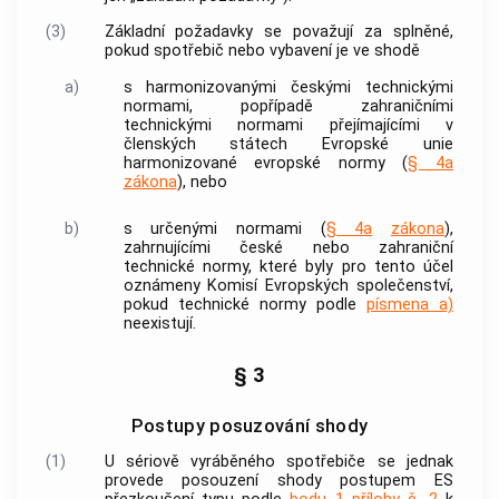
(3)
Základní požadavky se považují za splněné,
pokud spotřebič nebo vybavení je ve shodě
a)
s harmonizovanými českými technickými
normami, popřípadě zahraničními
technickými normami přejímajícími v
členských státech Evropské unie
harmonizované evropské normy (
§ 4a
zákona
), nebo
b)
s určenými normami (
§ 4a
zákona
),
zahrnujícími české nebo zahraniční
technické normy, které byly pro tento účel
oznámeny Komisí Evropských společenství,
pokud technické normy podle
písmena a)
neexistují.
§ 3
Postupy posuzování shody
(1)
U sériově vyráběného spotřebiče se jednak
provede posouzení shody postupem ES