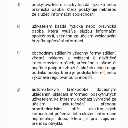
d)
poskytovatelem služby
každá fyzická nebo
právnická osoba, která poskytuje některou
ze
služeb informační společnosti
,
e)
uživatelem
každá fyzická nebo právnická
osoba, která využívá
službu informační
společnosti
, zejména za účelem vyhledávání
či zpřístupňování informací,
f)
obchodním sdělením
všechny formy sdělení,
včetně reklamy a vybízení k návštěvě
internetových stránek, určeného k přímé či
nepřímé podpoře zboží či služeb nebo image
3
podniku osoby, která je podnikatelem
)
nebo
2
vykonává regulovanou činnost
)
.
g)
automatickým krátkodobě dočasným
ukládáním
ukládání informací poskytnutých
uživatelem
, ke kterému dochází výhradně za
účelem uskutečnění přenosu
prostřednictvím sítě elektronických
komunikací, přičemž doba uložení informace
nepřesahuje dobu, která je pro zajištění
přenosu obvyklá,