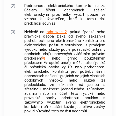
(2)
Podrobnosti elektronického kontaktu lze za
účelem šíření
obchodních sdělení
elektronickými prostředky
využít pouze ve
vztahu k
uživatelům
, kteří k tomu dali
předchozí souhlas.
(3)
Nehledě na
odstavec 2
, pokud fyzická nebo
právnická osoba získá od svého zákazníka
podrobnosti jeho elektronického kontaktu pro
elektronickou poštu
v souvislosti s prodejem
výrobku nebo služby podle požadavků ochrany
osobních údajů upravených zvláštním právním
5
předpisem
)
nebo přímo použitelným
6
předpisem Evropské unie
), může tato fyzická
či právnická osoba využít tyto podrobnosti
elektronického kontaktu pro potřeby šíření
obchodních sdělení
týkajících se jejích vlastních
obdobných výrobků nebo služeb za
předpokladu, že zákazník má jasnou a
zřetelnou možnost jednoduchým způsobem,
zdarma nebo na účet této fyzické nebo
právnické osoby odmítnout souhlas s
takovýmto využitím svého elektronického
kontaktu i při zasílání každé jednotlivé zprávy,
pokud původně toto využití neodmítl.