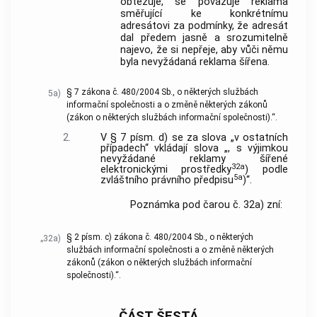
obtěžuje, se považuje reklama
směřující ke konkrétnímu
adresátovi za podmínky, že adresát
dal předem jasně a srozumitelně
najevo, že si nepřeje, aby vůči němu
byla nevyžádaná reklama šířena.
§ 7 zákona č. 480/2004 Sb., o některých službách
5a)
informační společnosti a o změně některých zákonů
(zákon o některých službách informační společnosti).“.
2.
V § 7 písm. d) se za slova „v ostatních
případech“ vkládají slova „, s výjimkou
nevyžádané reklamy šířené
32a
elektronickými prostředky
) podle
5a
zvláštního právního předpisu
)“.
Poznámka pod čarou č. 32a) zní:
§ 2 písm. c) zákona č. 480/2004 Sb., o některých
„32a)
službách informační společnosti a o změně některých
zákonů (zákon o některých službách informační
společnosti).“.
ČÁST ŠESTÁ