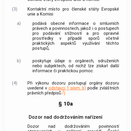
(3)
Kontaktní místo pro členské státy Evropské
unie a Komisi
a)
podává obecné informace o smluvních
právech a povinnostech, jakož i o postupech
pro podávání stížností a pro opravné
prostředky v případě sporů včetně
praktických aspektů využívání těchto
postupů,
b)
poskytuje údaje o orgánech, sdruženích
nebo subjektech, od nichž lze získat další
informace či praktickou pomoc.
(4)
Při výkonu dozoru postupují orgány dozoru
uvedené v
odstavci 1 písm. b)
podle zvláštních
7
právních předpisů.
)
§ 10a
Dozor nad dodržováním nařízení
Dozor nad dodržováním povinností