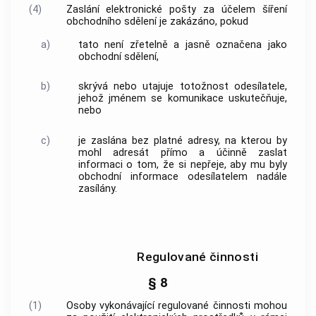
(4)
Zaslání
elektronické pošty
za účelem šíření
obchodního sdělení
je zakázáno, pokud
a)
tato není zřetelně a jasně označena jako
obchodní sdělení
,
b)
skrývá nebo utajuje totožnost odesílatele,
jehož jménem se komunikace uskutečňuje,
nebo
c)
je zaslána bez platné adresy, na kterou by
mohl adresát přímo a účinně zaslat
informaci o tom, že si nepřeje, aby mu byly
obchodní informace odesílatelem nadále
zasílány.
Regulované činnosti
§ 8
(1)
Osoby vykonávající regulované činnosti mohou