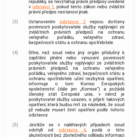
republiky, se nevztahují právní předpisy uvedené
v
odstavci 1
, pokud tento zákon nebo zvláštní
právní předpis nestanoví jinak.
(3)
Ustanovením
odstavce 2
nejsou dotčeny
povinnosti
poskytovatele služby
vyplývající ze
zvláštních právních předpisů na ochranu
veřejného pořádku, veřejného zdraví,
bezpečnosti státu a ochranu
spotřebitele
.
(4)
Dříve, než soud nebo jiný orgán příslušný k
zajištění plnění nebo vynucení povinností
poskytovatele služby
vyplývající ze zvláštních
právních předpisů na ochranu veřejného
pořádku, veřejného zdraví, bezpečnosti státu a
ochranu
spotřebitele
učiní nezbytná opatření,
informuje o tom Komisi Evropských
společenství (dále jen „Komise“) a požádá
členský stát Evropské unie, v němž je
poskytovatel služby
usazen, o přijetí takových
opatření, která budou mít za následek, že soud
již nebude muset činit opatření podle tohoto
odstavce.
(5)
Jestliže se v naléhavých případech soud
odchýlí od
odstavce 4
, podá o této
skutečnosti bez zbytečného odkladu informaci