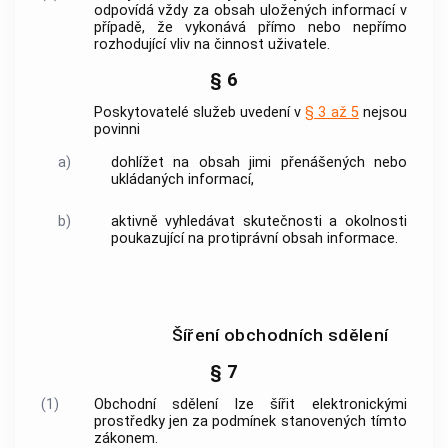
odpovídá vždy za obsah uložených informací v
případě, že vykonává přímo nebo nepřímo
rozhodující vliv na činnost
uživatele
.
§ 6
Poskytovatelé služeb
uvedení v
§ 3 až 5
nejsou
povinni
a)
dohlížet na obsah jimi přenášených nebo
ukládaných informací,
b)
aktivně vyhledávat skutečnosti a okolnosti
poukazující na protiprávní obsah informace.
Šíření obchodních sdělení
§ 7
(1)
Obchodní sdělení
lze šířit
elektronickými
prostředky
jen za podmínek stanovených tímto
zákonem.