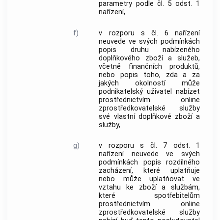
parametry podle čl. 5 odst. 1
nařízení,
f)
v rozporu s čl. 6 nařízení
neuvede ve svých podmínkách
popis druhu nabízeného
doplňkového zboží a služeb,
včetně finančních produktů,
nebo popis toho, zda a za
jakých okolností může
podnikatelský
uživatel
nabízet
prostřednictvím online
zprostředkovatelské služby
své vlastní doplňkové zboží a
služby,
g)
v rozporu s čl. 7 odst. 1
nařízení neuvede ve svých
podmínkách popis rozdílného
zacházení, které uplatňuje
nebo může uplatňovat ve
vztahu ke zboží a službám,
které
spotřebitelům
prostřednictvím online
zprostředkovatelské služby