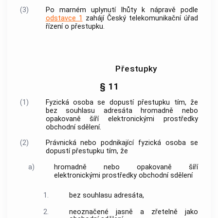
(3)
Po marném uplynutí lhůty k nápravě podle
odstavce 1
zahájí Český telekomunikační úřad
řízení o přestupku.
Přestupky
§ 11
(1)
Fyzická osoba se dopustí přestupku tím, že
bez souhlasu adresáta hromadně nebo
opakovaně šíří
elektronickými prostředky
obchodní sdělení
.
(2)
Právnická nebo podnikající fyzická osoba se
dopustí přestupku tím, že
a)
hromadně nebo opakovaně šíří
elektronickými prostředky
obchodní sdělení
1.
bez souhlasu adresáta,
2.
neoznačené jasně a zřetelně jako