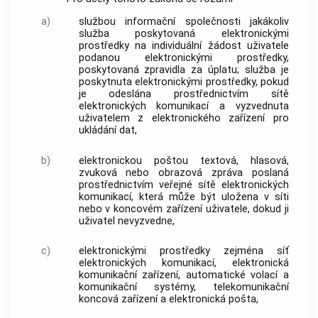
a)
službou informační společnosti
jakákoliv
služba poskytovaná
elektronickými
prostředky
na individuální žádost
uživatele
podanou
elektronickými prostředky
,
poskytovaná zpravidla za úplatu; služba je
poskytnuta
elektronickými prostředky
, pokud
je odeslána prostřednictvím sítě
elektronických komunikací a vyzvednuta
uživatelem
z elektronického zařízení pro
ukládání dat,
b)
elektronickou poštou
textová, hlasová,
zvuková nebo obrazová zpráva poslaná
prostřednictvím veřejné sítě elektronických
komunikací, která může být uložena v síti
nebo v koncovém zařízení
uživatele
, dokud ji
uživatel
nevyzvedne,
c)
elektronickými prostředky
zejména síť
elektronických komunikací, elektronická
komunikační zařízení, automatické volací a
komunikační systémy, telekomunikační
koncová zařízení a
elektronická pošta
,