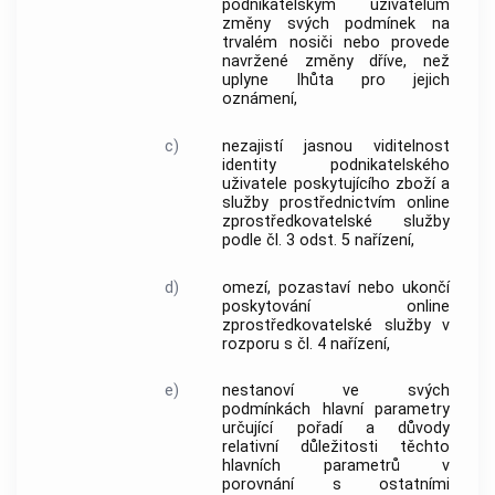
podnikatelským
uživatelům
změny svých podmínek na
trvalém nosiči nebo provede
navržené změny dříve, než
uplyne lhůta pro jejich
oznámení,
c)
nezajistí jasnou viditelnost
identity podnikatelského
uživatele
poskytujícího zboží a
služby prostřednictvím online
zprostředkovatelské služby
podle čl. 3 odst. 5 nařízení,
d)
omezí, pozastaví nebo ukončí
poskytování online
zprostředkovatelské služby v
rozporu s čl. 4 nařízení,
e)
nestanoví ve svých
podmínkách hlavní parametry
určující pořadí a důvody
relativní důležitosti těchto
hlavních parametrů v
porovnání s ostatními