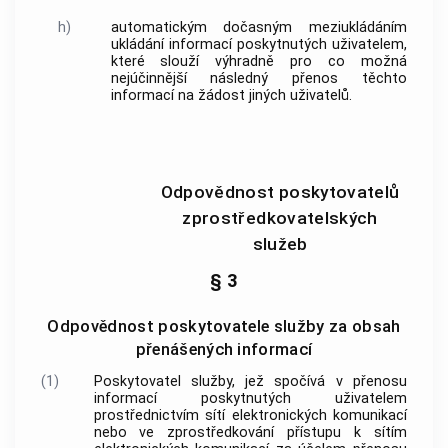
h)
automatickým dočasným meziukládáním
ukládání informací poskytnutých
uživatelem
,
které slouží výhradně pro co možná
nejúčinnější následný přenos těchto
informací na žádost jiných
uživatelů
.
Odpovědnost poskytovatelů
zprostředkovatelských
služeb
§ 3
Odpovědnost poskytovatele služby za obsah
přenášených informací
(1)
Poskytovatel služby
, jež spočívá v přenosu
informací poskytnutých
uživatelem
prostřednictvím sítí elektronických komunikací
nebo ve zprostředkování přístupu k sítím