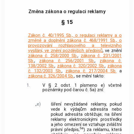
Změna zákona o regulaci reklamy
§ 15
Zákon č. 40/1995 Sb., o regulaci reklamy a o
změně a doplnění zákona č. 468/1991 Sb., o
provozování rozhlasového a televizního
vysílání, ve znění pozdějších předpisů
, ve znění
zákona č. 258/2000 Sb.
,
zákona č. 231/2001
Sb.
,
zákona č. 256/2001 Sb.
,
zákona č.
138/2002 Sb.
,
zákona č. 320/2002 Sb.
,
zákona
č. 132/2003 Sb.
,
zákona č. 217/2004 Sb.
a
zákona č. 326/2004 Sb.
, se mění takto:
1.
V § 2 odst. 1 písmeno e) včetně
poznámky pod čarou č. 5a) zní:
„e)
šíření nevyžádané reklamy, pokud
vede k výdajům adresáta nebo
pokud adresáta obtěžuje; na šíření
reklamy elektronickými prostředky
a jeho omezení se vztahuje zvláštní
5a
právní předpis,
) za reklamu, která