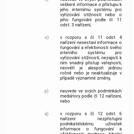
veškeré informace o přístupu k
jeho internímu systému pro
vyřizování stížností nebo o
jeho fungování podle čl. 11
odst. 3 nařízení,
o)
v rozporu s čl. 11 odst. 4
nařízení nesestaví informace o
fungování a efektivnosti svého
interního systému pro
vyřizování stížností, nezajistí k
nim snadný přístup veřejnosti,
neověří je alespoň jednou
ročně nebo je neaktualizuje v
případě významné změny,
p)
neuvede ve svých podmínkách
mediátory
podle čl. 12 nařízení,
nebo
q)
v rozporu s čl. 12 odst. 6
nařízení nezpřístupní
podnikatelskému
uživateli
informace o fungování a