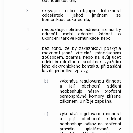
obchodní sdělení
,
3.
skrývající nebo utajující totožnost
odesílatele, jehož jménem se
komunikace uskutečnila,
4.
neobsahující platnou adresu, na niž by
adresát mohl odeslat žádost o
ukončení takové komunikace, nebo
5.
bez toho, že by zákazníkovi poskytla
možnost jasně, zřetelně, jednoduchým
způsobem, zdarma nebo na svůj účet
udělit či odmítnout souhlas s využitím
jeho elektronického kontaktu při zaslání
každé jednotlivé zprávy,
b)
vykonává regulovanou činnost
a její
obchodní sdělení
neobsahuje název profesní
samosprávné komory zřízené
zákonem, u níž je zapsána,
c)
vykonává regulovanou činnost
a její
obchodní sdělení
neobsahuje odkaz na profesní
pravidla uplatňovaná v