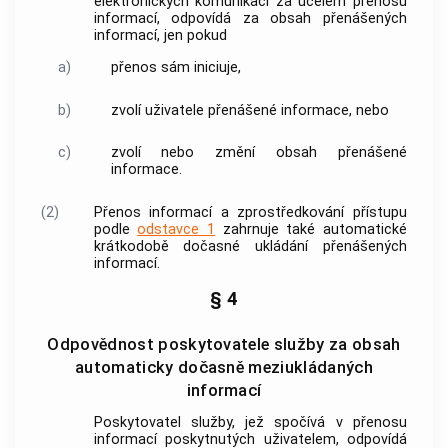
elektronických komunikací za účelem přenosu
informací, odpovídá za obsah přenášených
informací, jen pokud
a)
přenos sám iniciuje,
b)
zvolí
uživatele
přenášené informace, nebo
c)
zvolí nebo změní obsah přenášené
informace.
(2)
Přenos informací a zprostředkování přístupu
podle
odstavce 1
zahrnuje také
automatické
krátkodobě dočasné ukládání
přenášených
informací.
§ 4
Odpovědnost poskytovatele služby za obsah
automaticky dočasně meziukládaných
informací
Poskytovatel služby
, jež spočívá v přenosu
informací poskytnutých
uživatelem
, odpovídá