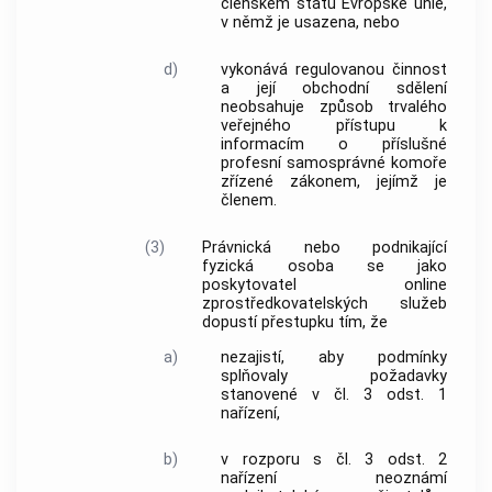
členském státu Evropské unie,
v němž je usazena, nebo
d)
vykonává regulovanou činnost
a její
obchodní sdělení
neobsahuje způsob trvalého
veřejného přístupu k
informacím o příslušné
profesní samosprávné komoře
zřízené zákonem, jejímž je
členem.
(3)
Právnická nebo podnikající
fyzická osoba se jako
poskytovatel online
zprostředkovatelských služeb
dopustí přestupku tím, že
a)
nezajistí, aby podmínky
splňovaly požadavky
stanovené v čl. 3 odst. 1
nařízení,
b)
v rozporu s čl. 3 odst. 2
nařízení neoznámí