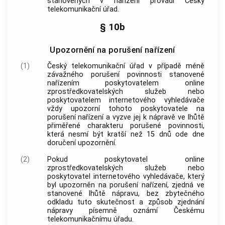
stanovených v nařízení provádí Český
telekomunikační úřad.
§ 10b
Upozornění na porušení nařízení
(1)
Český telekomunikační úřad v případě méně
závažného porušení povinnosti stanovené
nařízením poskytovatelem online
zprostředkovatelských služeb nebo
poskytovatelem internetového vyhledávače
vždy upozorní tohoto poskytovatele na
porušení nařízení a vyzve jej k nápravě ve lhůtě
přiměřené charakteru porušené povinnosti,
která nesmí být kratší než 15 dnů ode dne
doručení upozornění.
(2)
Pokud poskytovatel online
zprostředkovatelských služeb nebo
poskytovatel internetového vyhledávače, který
byl upozorněn na porušení nařízení, zjedná ve
stanovené lhůtě nápravu, bez zbytečného
odkladu tuto skutečnost a způsob zjednání
nápravy písemně oznámí Českému
telekomunikačnímu úřadu.