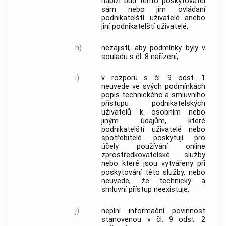
nabízí buď tento poskytovatel
sám nebo jím ovládaní
podnikatelští
uživatelé
anebo
jiní podnikatelští
uživatelé
,
h)
nezajistí, aby podmínky byly v
souladu s čl. 8 nařízení,
i)
v rozporu s čl. 9 odst. 1
neuvede ve svých podmínkách
popis technického a smluvního
přístupu podnikatelských
uživatelů
k osobním nebo
jiným údajům, které
podnikatelští
uživatelé
nebo
spotřebitelé
poskytují pro
účely používání online
zprostředkovatelské služby
nebo které jsou vytvářeny při
poskytování této služby, nebo
neuvede, že technický a
smluvní přístup neexistuje,
j)
neplní informační povinnost
stanovenou v čl. 9 odst. 2