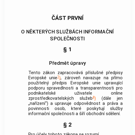
ČÁST PRVNÍ
O NĚKTERÝCH SLUŽBÁCH INFORMAČNÍ
SPOLEČNOSTI
§ 1
Předmět úpravy
Tento zákon zapracovává příslušné předpisy
1
Evropské unie
)
, zároveň navazuje na přímo
použitelný předpis Evropské unie upravující
podporu spravedlnosti a transparentnosti pro
podnikatelské
uživatele
online
4
zprostředkovatelských služeb
)
(dále jen
„nařízení“) a upravuje odpovědnost a práva a
povinnosti osob, které poskytují
služby
informační společnosti
a šíří
obchodní sdělení
.
§ 2
Pro účely tohoto zákona se rozumí