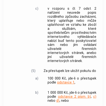
c)
v rozporu s čl. 7 odst. 2
nařízení neuvede popis
rozdílného způsobu zacházení,
který uplatňuje nebo může
uplatňovat ve vztahu ke zboží
a službám, které
spotřebitelům
prostřednictvím
internetového vyhledávače
nabízí buď tento poskytovatel
sám nebo jím ovládaní
uživatelé
firemních
internetových stránek, anebo
jiní
uživatelé
firemních
internetových stránek.
(5)
Za přestupek lze uložit pokutu do
a)
100 000 Kč, jde-li o přestupek
podle
odstavce 1
,
b)
1 000 000 Kč, jde-li o přestupek
podle
odstavce 2 písm. b)
,
c)
nebo
d)
, nebo