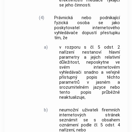
efektivnosti mediace týkající
se jeho činnosti.
(4)
Právnická nebo podnikající
fyzická osoba se jako
poskytovatel internetového
vyhledávače dopustí přestupku
tím, že
a)
v rozporu s čl. 5 odst. 2
nařízení nestanoví hlavní
parametry a jejich relativní
důležitost, neposkytne ve
svém internetovém
vyhledávači snadno a veřejně
přístupný popis těchto
parametrů v jasném a
srozumitelném jazyce nebo
tento popis průběžně
neaktualizuje,
b)
neumožní
uživateli
firemních
internetových stránek
seznámit se s obsahem
oznámení podle čl. 5 odst. 4
nařízení, nebo