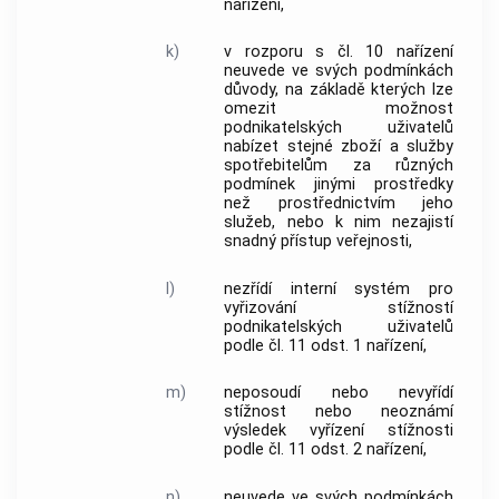
nařízení,
k)
v rozporu s čl. 10 nařízení
neuvede ve svých podmínkách
důvody, na základě kterých lze
omezit možnost
podnikatelských
uživatelů
nabízet stejné zboží a služby
spotřebitelům
za různých
podmínek jinými prostředky
než prostřednictvím jeho
služeb, nebo k nim nezajistí
snadný přístup veřejnosti,
l)
nezřídí interní systém pro
vyřizování stížností
podnikatelských
uživatelů
podle čl. 11 odst. 1 nařízení,
m)
neposoudí nebo nevyřídí
stížnost nebo neoznámí
výsledek vyřízení stížnosti
podle čl. 11 odst. 2 nařízení,
n)
neuvede ve svých podmínkách