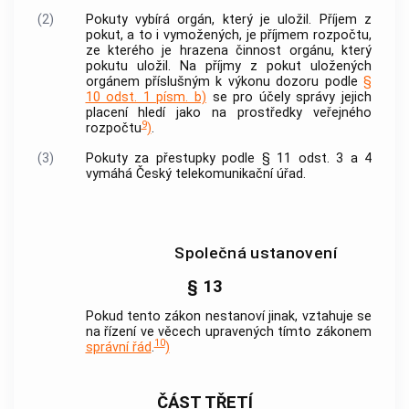
(2)
Pokuty vybírá orgán, který je uložil. Příjem z
pokut, a to i vymožených, je příjmem rozpočtu,
ze kterého je hrazena činnost orgánu, který
pokutu uložil. Na příjmy z pokut uložených
orgánem příslušným k výkonu dozoru podle
§
10 odst. 1 písm. b)
se pro účely správy jejich
placení hledí jako na prostředky veřejného
9
rozpočtu
)
.
(3)
Pokuty za přestupky podle § 11 odst. 3 a 4
vymáhá Český telekomunikační úřad.
Společná ustanovení
§ 13
Pokud tento zákon nestanoví jinak, vztahuje se
na řízení ve věcech upravených tímto zákonem
10
správní řád
.
)
ČÁST TŘETÍ