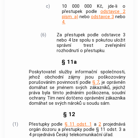
c)
10 000 000 Kč, jde-li o
přestupek podle
odstavce 2
písm. a)
nebo
odstavce 3
nebo
4.
(6)
Za přestupek podle odstavce 3
nebo 4 lze spolu s pokutou uložit
správní trest zveřejnění
rozhodnutí o přestupku.
§ 11a
Poskytovatel
služby informační společnosti
,
jehož obchodní zájmy jsou poškozovány
porušováním povinností podle
§ 7
, je oprávněn
domáhat se jménem svých zákazníků, jejichž
práva byla tímto jednáním poškozena, soudní
ochrany. Tím není dotčeno oprávnění zákazníka
domáhat se svých nároků u soudu sám.
§ 12
(1)
Přestupky podle
§ 11 odst. 1
a
2
projednává
orgán dozoru a přestupky podle § 11 odst. 3 a
4 projednává Český telekomunikační úřad.