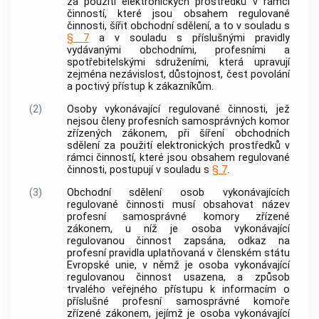
za použití
elektronických prostředků
v rámci
činností, které jsou obsahem regulované
činnosti, šířit
obchodní sdělení
, a to v souladu s
§ 7
a v souladu s příslušnými pravidly
vydávanými obchodními, profesními a
spotřebitelskými sdruženími, která upravují
zejména nezávislost, důstojnost, čest povolání
a poctivý přístup k zákazníkům.
(2)
Osoby vykonávající regulované činnosti, jež
nejsou členy profesních samosprávných komor
zřízených zákonem, při šíření
obchodních
sdělení
za použití
elektronických prostředků
v
rámci činností, které jsou obsahem regulované
činnosti, postupují v souladu s
§ 7
.
(3)
Obchodní sdělení
osob vykonávajících
regulované činnosti musí obsahovat název
profesní samosprávné komory zřízené
zákonem, u níž je osoba vykonávající
regulovanou činnost zapsána, odkaz na
profesní pravidla uplatňovaná v členském státu
Evropské unie, v němž je osoba vykonávající
regulovanou činnost usazena, a způsob
trvalého veřejného přístupu k informacím o
příslušné profesní samosprávné komoře
zřízené zákonem, jejímž je osoba vykonávající