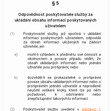
§ 5
Odpovědnost poskytovatele služby za
ukládání obsahu informací poskytovaných
uživatelem
(1)
Poskytovatel služby
, jež spočívá v ukládání
informací poskytnutých
uživatelem
, odpovídá
za obsah informací uložených na žádost
uživatele
, jen
a)
mohl-li vzhledem k předmětu své činnosti a
okolnostem a povaze případu vědět, že
obsah ukládaných informací nebo jednání
uživatele
jsou protiprávní, nebo
b)
dozvěděl-li se prokazatelně o protiprávní
povaze obsahu ukládaných informací nebo o
protiprávním jednání
uživatele
a neprodleně
neučinil veškeré kroky, které lze po něm
požadovat, k odstranění nebo
znepřístupnění takovýchto informací.
(2)
Poskytovatel služby
uvedený v
odstavci 1