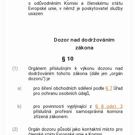
s odůvodněním Komisi a členskému státu
Evropské unie, v němž je
poskytovatel služby
usazen.
Dozor nad dodržováním
zákona
§ 10
(1)
Orgánem příslušným k výkonu dozoru nad
dodržováním tohoto zákona (dále jen „orgán
dozoru“) je
a)
pro šíření
obchodních sdělení
podle
§ 7
Úřad
pro ochranu
osobních údajů
,
b)
pro povinnosti vyplývající z
§ 8 odst. 3
příslušná profesní samosprávná komora
zřízená zákonem.
(2)
Orgán dozoru působí jako kontaktní místo pro
členské státy Evropské unie a Komisi.