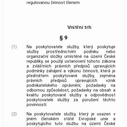
regulovanou činnost členem.
Vnitřní trh
§ 9
(1)
Na
poskytovatele služby
, který poskytuje
služby prostřednictvím podniku nebo
organizační složky umístěné na území České
republiky, se použijí ustanovení tohoto zákona
a zvláštních právních předpisů upravujících
podmínky zahájení a výkonu činnosti, která je
předmětem poskytované služby, zejména
právních předpisů upravujících vznik
podnikatelského oprávnění, požadavky na
odbornou způsobilost, požadavky na obsah a
kvalitu poskytované služby a odpovědnost
poskytovatele služby
za porušení těchto
povinností.
(2)
Na
poskytovatele služby
, který je usazen v
jiném členském státě Evropské unie a
poskytujícího tuto službu na území České