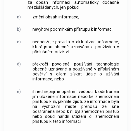
za obsah informací automaticky dočasně
meziukládaných, jen pokud
a)
změní obsah informace,
b)
nevyhoví podmínkám přístupu k informaci,
c)
nedodržuje pravidla o aktualizaci informace,
která jsou obecně uznávána a používána v
příslušném odvětví,
d)
překročí povolené používání technologie
obecně uznávané a používané v příslušném
odvětví s cílem získat údaje o užívání
informace, nebo
e)
ihned nepřijme opatření vedoucí k odstranění
jím uložené informace nebo ke znemožnění
přístupu k ní, jakmile zjistí, že informace byla
na výchozím místě přenosu ze sítě
odstraněna nebo k ní byl znemožněn přístup
nebo soud nařídil stažení či znemožnění
přístupu k této informaci.