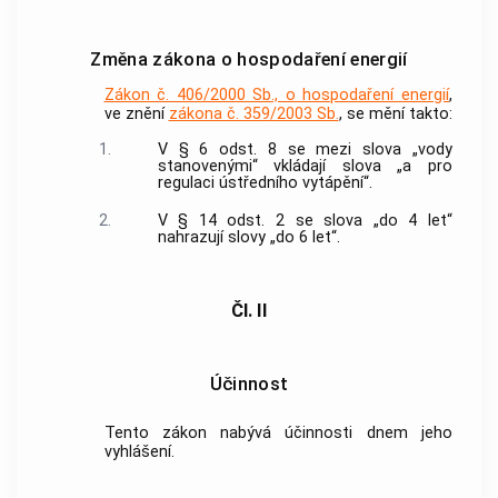
Změna zákona o hospodaření energií
Zákon č. 406/2000 Sb., o hospodaření energií
,
ve znění
zákona č. 359/2003 Sb.
, se mění takto:
1.
V § 6 odst. 8 se mezi slova „vody
stanovenými“ vkládají slova „a pro
regulaci ústředního vytápění“.
2.
V § 14 odst. 2 se slova „do 4 let“
nahrazují slovy „do 6 let“.
Čl. II
Účinnost
Tento zákon nabývá účinnosti dnem jeho
vyhlášení.