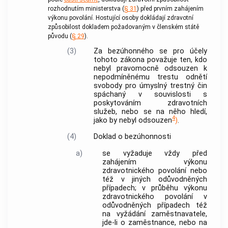
rozhodnutím ministerstva (
§ 31
) před prvním zahájením
výkonu povolání.
Hostující osoby
dokládají zdravotní
způsobilost dokladem požadovaným v
členském státě
původu (
§ 29
).
(3)
Za bezúhonného se pro účely
tohoto zákona považuje ten, kdo
nebyl pravomocně odsouzen k
nepodmíněnému trestu odnětí
svobody pro úmyslný
trestný čin
spáchaný v souvislosti s
poskytováním zdravotních
služeb, nebo se na něho hledí,
4
jako by nebyl odsouzen
)
.
(4)
Doklad o
bezúhonnosti
a)
se vyžaduje vždy před
zahájením výkonu
zdravotnického povolání
nebo
též v jiných odůvodněných
případech; v průběhu výkonu
zdravotnického povolání
v
odůvodněných případech též
na vyžádání zaměstnavatele,
jde-li o zaměstnance, nebo na