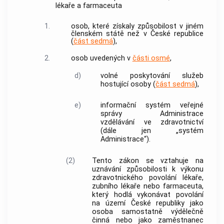
lékaře a farmaceuta
1.
osob, které získaly způsobilost v jiném
členském státě
než v České republice
(
část sedmá
),
2.
osob uvedených v
části osmé
,
d)
volné poskytování služeb
hostující osoby
(
část sedmá
),
e)
informační systém veřejné
správy Administrace
vzdělávání ve zdravotnictví
(dále jen „
systém
Administrace
“).
(2)
Tento zákon se vztahuje na
uznávání způsobilosti k výkonu
zdravotnického povolání
lékaře,
zubního lékaře nebo farmaceuta,
který hodlá vykonávat povolání
na území České republiky jako
osoba samostatně výdělečně
činná nebo jako zaměstnanec