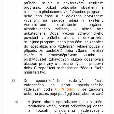
průběhu studia v doktorském studijním
programu, pokud odpovídá obsahem a
rozsahem příslušnému vzdělávacímu programu
nebo jeho části a je doložena potvrzením
vydaným na základě údajů v
systému
Administrace
statutárním orgánem
akreditovaného zařízení
, v němž byla
uskutečněna. Doba výkonu
zdravotnického
povolání
v průběhu studia v doktorském
studijním programu nebo jeho části se započte
do
specializačního vzdělávání
lékaře pouze v
případě, že souběžná doba výkonu povolání
lékaře v pracovněprávním vztahu k
poskytovateli zdravotních služeb dosahovala
alespoň poloviny stanovené týdenní pracovní
doby. O započtení rozhodne na žádost lékaře
ministerstvo.
(8)
Do
specializačního vzdělávání
lékaře
zařazeného do oboru
specializačního
vzdělávání
podle
§ 19 odst. 3
se započítá
odborná praxe, popřípadě její část, absolvovaná
a)
v jiném oboru specializace nebo v jiném
základním kmeni
, pokud odpovídá její obsah
a rozsah příslušnému vzdělávacímu