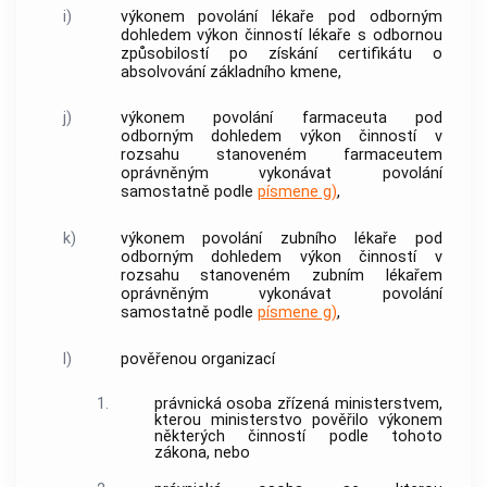
i)
výkonem povolání lékaře pod odborným
dohledem
výkon činností lékaře s odbornou
způsobilostí po získání certifikátu o
absolvování
základního kmene
,
j)
výkonem povolání farmaceuta pod
odborným dohledem
výkon činností v
rozsahu stanoveném farmaceutem
oprávněným vykonávat povolání
samostatně podle
písmene g)
,
k)
výkonem povolání zubního lékaře pod
odborným dohledem
výkon činností v
rozsahu stanoveném zubním lékařem
oprávněným vykonávat povolání
samostatně podle
písmene g)
,
l)
pověřenou organizací
1.
právnická osoba zřízená ministerstvem,
kterou ministerstvo pověřilo výkonem
některých činností podle tohoto
zákona, nebo