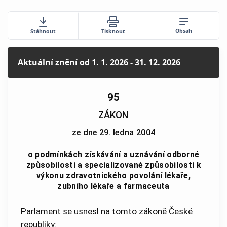
Obsah
Stáhnout
Tisknout
Aktuální znění
od 1. 1. 2026 - 31. 12. 2026
95
ZÁKON
ze dne 29. ledna 2004
o podmínkách získávání a uznávání odborné
způsobilosti a specializované způsobilosti k
výkonu zdravotnického povolání lékaře,
zubního lékaře a farmaceuta
Parlament se usnesl na tomto zákoně České
republiky: