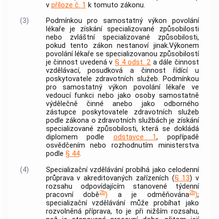
v
příloze č. 1
k tomuto zákonu.
(3)
Podmínkou pro
samostatný výkon povolání
lékaře
je získání specializované způsobilosti
nebo
zvláštní specializované způsobilosti
,
pokud tento zákon nestanoví jinak.Výkonem
povolání lékaře se specializovanou způsobilostí
je činnost uvedená v
§ 4 odst. 2
a dále činnost
vzdělávací, posudková a činnost řídící u
poskytovatele zdravotních služeb. Podmínkou
pro
samostatný výkon povolání lékaře
ve
vedoucí funkci nebo jako osoby samostatně
výdělečně činné anebo jako odborného
zástupce poskytovatele zdravotních služeb
podle zákona o zdravotních službách je získání
specializované způsobilosti, která se dokládá
diplomem podle
odstavce 1
, popřípadě
osvědčením nebo rozhodnutím ministerstva
podle
§ 44
.
(4)
Specializační vzdělávání
probíhá jako celodenní
průprava v
akreditovaných zařízeních
(
§ 13
) v
rozsahu odpovídajícím stanovené týdenní
2b
2b
pracovní době
)
a je odměňována
)
;
specializační vzdělávání
může probíhat jako
rozvolněná příprava, to je při nižším rozsahu,