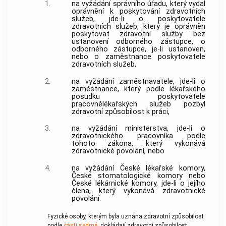
1.
na vyžádání správního úřadu, který vydal
oprávnění k poskytování zdravotních
služeb, jde-li o poskytovatele
zdravotních služeb, který je oprávněn
poskytovat zdravotní služby bez
ustanovení odborného zástupce, o
odborného zástupce, je-li ustanoven,
nebo o zaměstnance poskytovatele
zdravotních služeb,
2.
na vyžádání zaměstnavatele, jde-li o
zaměstnance, který podle lékařského
posudku poskytovatele
pracovnělékařských služeb pozbyl
zdravotní způsobilost k práci,
3.
na vyžádání ministerstva, jde-li o
zdravotnického pracovníka
podle
tohoto zákona, který vykonává
zdravotnické povolání
, nebo
4.
na vyžádání České lékařské komory,
České stomatologické komory nebo
České lékárnické komory, jde-li o jejího
člena, který vykonává
zdravotnické
povolání
.
Fyzické osoby, kterým byla uznána zdravotní způsobilost
podle
části sedmé
, dokládají zdravotní způsobilost