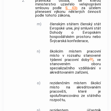
2.
právnická osoba, se kterou
ministerstvo uzavřelo veřejnoprávní
smlouvu podle
§ 43b
za účelem
přenesení výkonu některých činností
podle tohoto zákona,
m)
členským státem
členský stát
Evropské unie, jiný smluvní stát
Dohody o Evropském
hospodářském prostoru nebo
Švýcarská konfederace,
n)
školicím místem
pracovní
místo v rozsahu stanovené
2b
týdenní pracovní doby
)
, ve
stanoveném oboru
specializačního vzdělávání
v
akreditovaném zařízení
,
o)
rezidenčním místem
školicí
místo
na akreditovaném
pracovišti, které je
spolufinancováno ze státního
rozpočtu,
p)
rezidentem
účastník