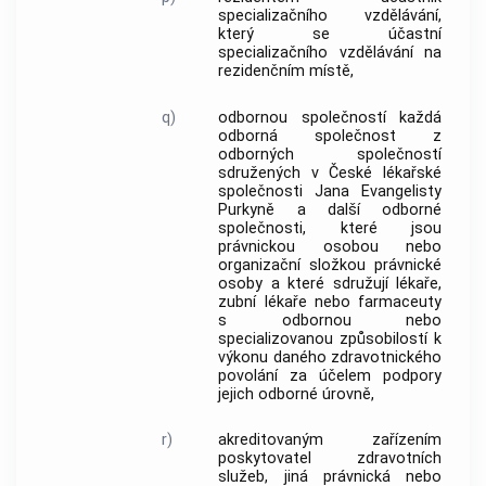
specializačního vzdělávání
,
který se účastní
specializačního vzdělávání
na
rezidenčním místě
,
q)
odbornou společností
každá
odborná společnost
z
odborných společností
sdružených v České lékařské
společnosti Jana Evangelisty
Purkyně a další
odborné
společnosti
, které jsou
právnickou osobou nebo
organizační složkou právnické
osoby a které sdružují lékaře,
zubní lékaře nebo farmaceuty
s odbornou nebo
specializovanou způsobilostí k
výkonu daného
zdravotnického
povolání
za účelem podpory
jejich odborné úrovně,
r)
akreditovaným zařízením
poskytovatel zdravotních
služeb, jiná právnická nebo