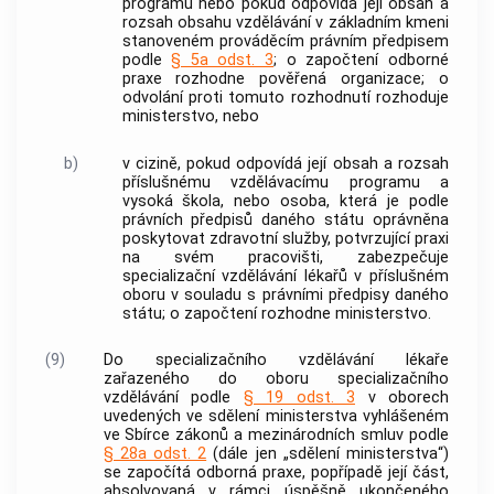
programu nebo pokud odpovídá její obsah a
rozsah obsahu vzdělávání v
základním kmeni
stanoveném prováděcím právním předpisem
podle
§ 5a odst. 3
; o započtení odborné
praxe rozhodne
pověřená organizace
; o
odvolání proti tomuto rozhodnutí rozhoduje
ministerstvo, nebo
b)
v cizině, pokud odpovídá její obsah a rozsah
příslušnému vzdělávacímu programu a
vysoká škola, nebo osoba, která je podle
právních předpisů daného státu oprávněna
poskytovat zdravotní služby, potvrzující praxi
na svém pracovišti, zabezpečuje
specializační vzdělávání
lékařů v příslušném
oboru v souladu s právními předpisy daného
státu; o započtení rozhodne ministerstvo.
(9)
Do
specializačního vzdělávání
lékaře
zařazeného do oboru
specializačního
vzdělávání
podle
§ 19 odst. 3
v oborech
uvedených ve sdělení ministerstva vyhlášeném
ve Sbírce zákonů a mezinárodních smluv podle
§ 28a odst. 2
(dále jen „sdělení ministerstva“)
se započítá odborná praxe, popřípadě její část,
absolvovaná v rámci úspěšně ukončeného