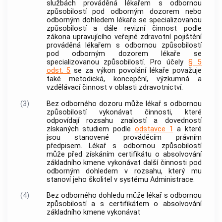
službách prováděná lékařem s odbornou
způsobilostí pod odborným dozorem nebo
odborným dohledem lékaře se specializovanou
způsobilostí a dále revizní činnost podle
zákona upravujícího veřejné zdravotní pojištění
prováděná lékařem s odbornou způsobilostí
pod odborným dozorem lékaře se
specializovanou způsobilostí. Pro účely
§ 5
odst. 5
se za výkon povolání lékaře považuje
také metodická, koncepční, výzkumná a
vzdělávací činnost v oblasti zdravotnictví.
(3)
Bez odborného dozoru může lékař s odbornou
způsobilostí vykonávat činnosti, které
odpovídají rozsahu znalostí a dovedností
získaných studiem podle
odstavce 1
a které
jsou stanovené prováděcím právním
předpisem. Lékař s odbornou způsobilostí
může před získáním certifikátu o absolvování
základního kmene
vykonávat další činnosti pod
odborným dohledem v rozsahu, který mu
stanoví jeho školitel v
systému Administrace
.
(4)
Bez odborného dohledu může lékař s odbornou
způsobilostí a s certifikátem o absolvování
základního kmene
vykonávat