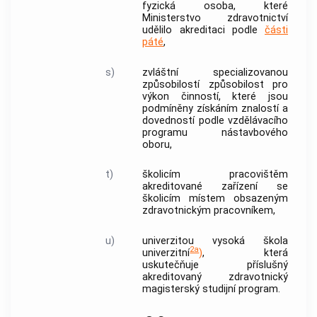
fyzická osoba, které
Ministerstvo zdravotnictví
udělilo akreditaci podle
části
páté
,
s)
zvláštní specializovanou
způsobilostí
způsobilost pro
výkon činností, které jsou
podmíněny získáním znalostí a
dovedností podle vzdělávacího
programu nástavbového
oboru,
t)
školicím pracovištěm
akreditované zařízení
se
školicím místem
obsazeným
zdravotnickým pracovníkem
,
u)
univerzitou
vysoká škola
2a
univerzitní
)
, která
uskutečňuje příslušný
akreditovaný zdravotnický
magisterský studijní program
.