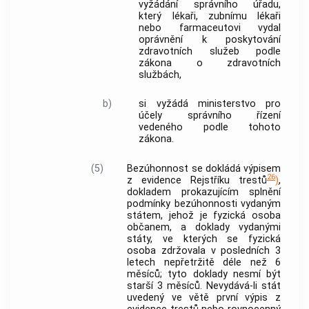
vyžádání správního úřadu,
který lékaři, zubnímu lékaři
nebo farmaceutovi vydal
oprávnění k poskytování
zdravotních služeb podle
zákona o zdravotních
službách,
b)
si vyžádá ministerstvo pro
účely správního řízení
vedeného podle tohoto
zákona.
(5)
Bezúhonnost se dokládá výpisem
26
z evidence Rejstříku trestů
)
,
dokladem prokazujícím splnění
podmínky bezúhonnosti vydaným
státem, jehož je fyzická osoba
občanem, a doklady vydanými
státy, ve kterých se fyzická
osoba zdržovala v posledních 3
letech nepřetržitě déle než 6
měsíců; tyto doklady nesmí být
starší 3 měsíců. Nevydává-li stát
uvedený ve větě první výpis z