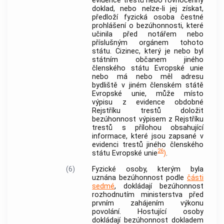
evidence trestů nebo rovnocenný
doklad, nebo nelze-li jej získat,
předloží fyzická osoba čestné
prohlášení o bezúhonnosti, které
učinila před notářem nebo
příslušným orgánem tohoto
státu. Cizinec, který je nebo byl
státním občanem jiného
členského státu
Evropské unie
nebo má nebo měl adresu
bydliště v jiném
členském státě
Evropské unie, může místo
výpisu z evidence obdobné
Rejstříku trestů doložit
bezúhonnost výpisem z Rejstříku
trestů s přílohou obsahující
informace, které jsou zapsané v
evidenci trestů jiného
členského
26
státu
Evropské unie
)
.
(6)
Fyzické osoby, kterým byla
uznána
bezúhonnost
podle
části
sedmé
, dokládají
bezúhonnost
rozhodnutím ministerstva před
prvním zahájením výkonu
povolání.
Hostující osoby
dokládají
bezúhonnost
dokladem