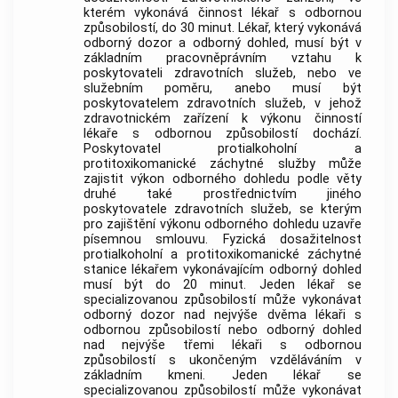
kterém vykonává činnost lékař s odbornou
způsobilostí, do 30 minut. Lékař, který vykonává
odborný dozor a odborný dohled, musí být v
základním pracovněprávním vztahu k
poskytovateli zdravotních služeb, nebo ve
služebním poměru, anebo musí být
poskytovatelem zdravotních služeb, v jehož
zdravotnickém zařízení k výkonu činností
lékaře s odbornou způsobilostí dochází.
Poskytovatel protialkoholní a
protitoxikomanické záchytné služby může
zajistit výkon odborného dohledu podle věty
druhé také prostřednictvím jiného
poskytovatele zdravotních služeb, se kterým
pro zajištění výkonu odborného dohledu uzavře
písemnou smlouvu. Fyzická dosažitelnost
protialkoholní a protitoxikomanické záchytné
stanice lékařem vykonávajícím odborný dohled
musí být do 20 minut. Jeden lékař se
specializovanou způsobilostí může vykonávat
odborný dozor nad nejvýše dvěma lékaři s
odbornou způsobilostí nebo odborný dohled
nad nejvýše třemi lékaři s odbornou
způsobilostí s ukončeným vzděláváním v
základním kmeni
. Jeden lékař se
specializovanou způsobilostí může vykonávat