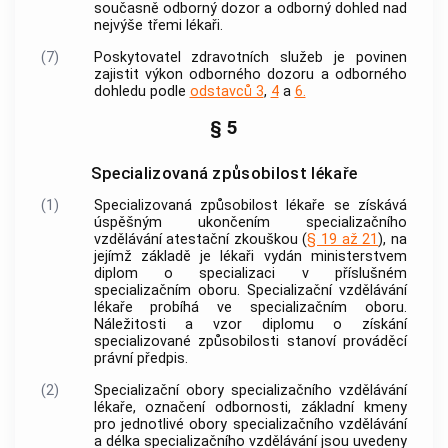
současně odborný dozor a odborný dohled nad
nejvýše třemi lékaři.
(7)
Poskytovatel zdravotních služeb je povinen
zajistit výkon odborného dozoru a odborného
dohledu podle
odstavců 3
,
4
a
6.
§ 5
Specializovaná způsobilost lékaře
(1)
Specializovaná způsobilost lékaře se získává
úspěšným ukončením
specializačního
vzdělávání
atestační zkouškou (
§ 19 až 21
), na
jejímž základě je lékaři vydán ministerstvem
diplom o specializaci v příslušném
specializačním oboru.
Specializační vzdělávání
lékaře probíhá ve specializačním oboru.
Náležitosti a vzor diplomu o získání
specializované způsobilosti stanoví prováděcí
právní předpis.
(2)
Specializační obory
specializačního vzdělávání
lékaře, označení odbornosti,
základní kmeny
pro jednotlivé obory
specializačního vzdělávání
a délka
specializačního vzdělávání
jsou uvedeny