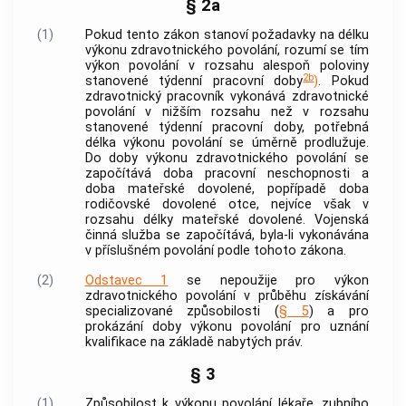
§ 2a
(1)
Pokud tento zákon stanoví požadavky na délku
výkonu
zdravotnického povolání
, rozumí se tím
výkon povolání v rozsahu alespoň poloviny
2b
stanovené týdenní pracovní doby
)
. Pokud
zdravotnický pracovník
vykonává
zdravotnické
povolání
v nižším rozsahu než v rozsahu
stanovené týdenní pracovní doby, potřebná
délka výkonu povolání se úměrně prodlužuje.
Do doby výkonu
zdravotnického povolání
se
započítává doba pracovní neschopnosti a
doba mateřské dovolené, popřípadě doba
rodičovské dovolené otce, nejvíce však v
rozsahu délky mateřské dovolené. Vojenská
činná služba se započítává, byla-li vykonávána
v příslušném povolání podle tohoto zákona.
(2)
Odstavec 1
se nepoužije pro výkon
zdravotnického povolání
v průběhu získávání
specializované způsobilosti (
§ 5
) a pro
prokázání doby výkonu povolání pro uznání
kvalifikace na základě
nabytých práv
.
§ 3
(1)
Způsobilost k výkonu povolání lékaře, zubního