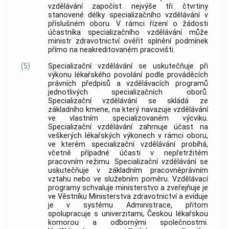
vzdělávání
započíst nejvýše tři čtvrtiny
stanovené délky
specializačního vzdělávání
v
příslušném oboru. V rámci řízení o žádosti
účastníka
specializačního vzdělávání
může
ministr zdravotnictví ověřit splnění podmínek
přímo na neakreditovaném pracovišti.
(5)
Specializační vzdělávání
se uskutečňuje při
výkonu lékařského povolání podle prováděcích
právních předpisů a vzdělávacích programů
jednotlivých specializačních oborů.
Specializační vzdělávání
se skládá ze
základního kmene
, na který navazuje vzdělávání
ve
vlastním specializovaném výcviku
.
Specializační vzdělávání
zahrnuje účast na
veškerých lékařských výkonech v rámci oboru,
ve kterém
specializační vzdělávání
probíhá,
včetně případné účasti v nepřetržitém
pracovním režimu.
Specializační vzdělávání
se
uskutečňuje v základním pracovněprávním
vztahu nebo ve služebním poměru. Vzdělávací
programy schvaluje ministerstvo a zveřejňuje je
ve Věstníku Ministerstva zdravotnictví a eviduje
je v
systému Administrace
, přitom
spolupracuje s
univerzitami
, Českou lékařskou
komorou a
odbornými společnostmi
.