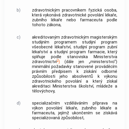
b)
zdravotnickým pracovníkem
fyzická osoba,
která vykonává
zdravotnické povolání
lékaře,
zubního lékaře nebo farmaceuta podle
tohoto zákona,
c)
akreditovaným zdravotnickým magisterským
studijním programem
studijní program
všeobecné lékařství, studijní program zubní
lékařství a studijní program farmacie, který
splňuje podle stanoviska Ministerstva
2
zdravotnictví
)
(dále jen „ministerstvo“)
minimální požadavky stanovené prováděcím
právním předpisem k získání odborné
způsobilosti jeho absolventů k výkonu
zdravotnického povolání
a který získal
akreditaci Ministerstva školství, mládeže a
tělovýchovy,
d)
specializačním vzděláváním
příprava na
výkon povolání lékaře, zubního lékaře a
farmaceuta, jejímž ukončením se získává
specializovaná způsobilost,