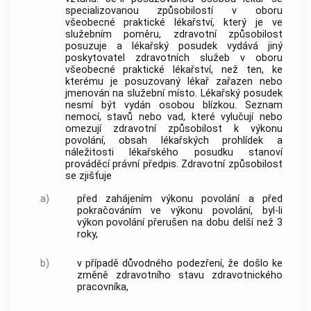
specializovanou způsobilostí v oboru
všeobecné praktické lékařství, který je ve
služebním poměru, zdravotní způsobilost
posuzuje a lékařský posudek vydává jiný
poskytovatel zdravotních služeb v oboru
všeobecné praktické lékařství, než ten, ke
kterému je posuzovaný lékař zařazen nebo
jmenován na služební místo. Lékařský posudek
nesmí být vydán osobou blízkou. Seznam
nemocí, stavů nebo vad, které vylučují nebo
omezují zdravotní způsobilost k výkonu
povolání, obsah lékařských prohlídek a
náležitosti lékařského posudku stanoví
prováděcí právní předpis. Zdravotní způsobilost
se zjišťuje
a)
před zahájením výkonu povolání a před
pokračováním ve výkonu povolání, byl-li
výkon povolání přerušen na dobu delší než 3
roky,
b)
v případě důvodného podezření, že došlo ke
změně zdravotního stavu
zdravotnického
pracovníka
,