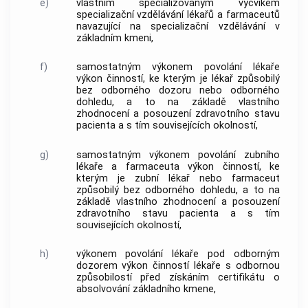
e)
vlastním specializovaným výcvikem
specializační vzdělávání
lékařů a farmaceutů
navazující na
specializační vzdělávání
v
základním kmeni
,
f)
samostatným výkonem povolání lékaře
výkon činností, ke kterým je lékař způsobilý
bez odborného dozoru nebo odborného
dohledu, a to na základě vlastního
zhodnocení a posouzení zdravotního stavu
pacienta a s tím souvisejících okolností,
g)
samostatným výkonem povolání zubního
lékaře a farmaceuta
výkon činností, ke
kterým je zubní lékař nebo farmaceut
způsobilý bez odborného dohledu, a to na
základě vlastního zhodnocení a posouzení
zdravotního stavu pacienta a s tím
souvisejících okolností,
h)
výkonem povolání lékaře pod odborným
dozorem
výkon činností lékaře s odbornou
způsobilostí před získáním certifikátu o
absolvování
základního kmene
,