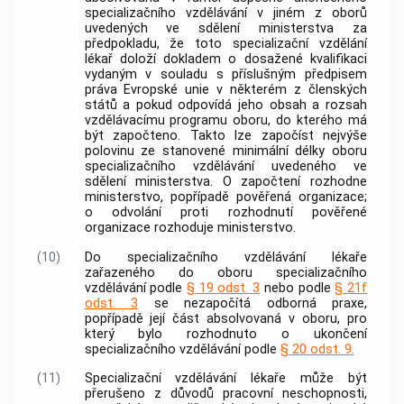
specializačního vzdělávání
v jiném z oborů
uvedených ve sdělení ministerstva za
předpokladu, že toto specializační vzdělání
lékař doloží dokladem o dosažené kvalifikaci
vydaným v souladu s příslušným předpisem
práva Evropské unie v některém z
členských
států
a pokud odpovídá jeho obsah a rozsah
vzdělávacímu programu oboru, do kterého má
být započteno. Takto lze započíst nejvýše
polovinu ze stanovené minimální délky oboru
specializačního vzdělávání
uvedeného ve
sdělení ministerstva. O započtení rozhodne
ministerstvo, popřípadě
pověřená organizace
;
o odvolání proti rozhodnutí
pověřené
organizace
rozhoduje ministerstvo.
(10)
Do
specializačního vzdělávání
lékaře
zařazeného do oboru
specializačního
vzdělávání
podle
§ 19 odst. 3
nebo podle
§ 21f
odst. 3
se nezapočítá odborná praxe,
popřípadě její část absolvovaná v oboru, pro
který bylo rozhodnuto o ukončení
specializačního vzdělávání
podle
§ 20 odst. 9.
(11)
Specializační vzdělávání
lékaře může být
přerušeno z důvodů pracovní neschopnosti,