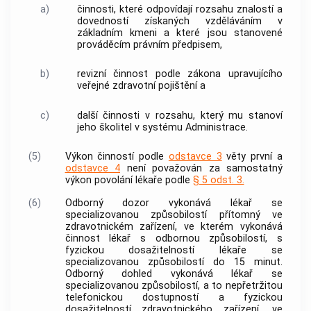
a)
činnosti, které odpovídají rozsahu znalostí a
dovedností získaných vzděláváním v
základním kmeni
a které jsou stanovené
prováděcím právním předpisem,
b)
revizní činnost podle zákona upravujícího
veřejné zdravotní pojištění a
c)
další činnosti v rozsahu, který mu stanoví
jeho školitel v
systému Administrace
.
(5)
Výkon činností podle
odstavce 3
věty první a
odstavce 4
není považován za
samostatný
výkon povolání lékaře
podle
§ 5 odst. 3.
(6)
Odborný dozor vykonává lékař se
specializovanou způsobilostí přítomný ve
zdravotnickém zařízení, ve kterém vykonává
činnost lékař s odbornou způsobilostí, s
fyzickou dosažitelností lékaře se
specializovanou způsobilostí do 15 minut.
Odborný dohled vykonává lékař se
specializovanou způsobilostí, a to nepřetržitou
telefonickou dostupností a fyzickou
dosažitelností zdravotnického zařízení, ve