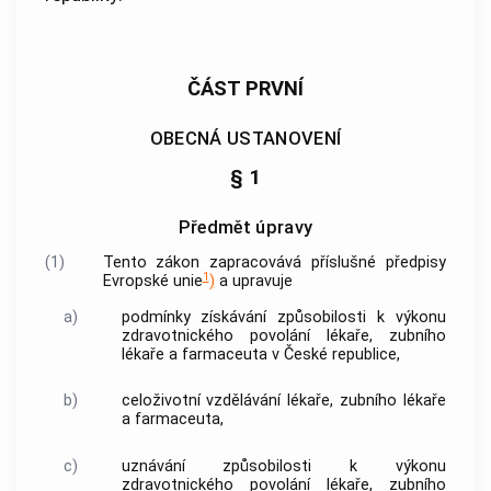
ČÁST PRVNÍ
OBECNÁ USTANOVENÍ
§ 1
Předmět úpravy
(1)
Tento zákon zapracovává příslušné předpisy
1
Evropské unie
)
a upravuje
a)
podmínky získávání způsobilosti k výkonu
zdravotnického povolání
lékaře, zubního
lékaře a farmaceuta v České republice,
b)
celoživotní vzdělávání lékaře, zubního lékaře
a farmaceuta,
c)
uznávání způsobilosti k výkonu
zdravotnického povolání
lékaře, zubního