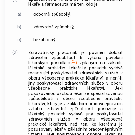
lékaře a farmaceuta má ten, kdo je
a)
odborně způsobilý,
b)
zdravotně způsobilý,
c)
bezúhonný.
(2)
Zdravotnický pracovník
je povinen doložit
zdravotní způsobilost k výkonu povolání
2c
lékařským posudkem
)
vydaným na základě
lékařské prohlídky. Lékařský posudek vydává
registrující poskytovatel zdravotních služeb v
oboru všeobecné praktické lékařství, a není-li,
jiný poskytovatel zdravotních služeb v oboru
všeobecné praktické lékařství. Je-li
posuzovanou osobou lékař se specializovanou
způsobilostí v oboru všeobecné praktické
lékařství, který je v základním pracovněprávním
vztahu, zdravotní způsobilost posuzuje a
lékařský posudek vydává jiný poskytovatel
zdravotních služeb v oboru všeobecné
praktické lékařství, než ten, ke kterému je
posuzovaný lékař v základním pracovněprávním
vztahu. Je-li posuzovanou osobou lékař se