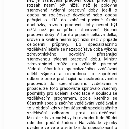
než je stanovená pracovní doba, přitom její
rozsah nesmí být nižší, než je polovina
stanovené týdenní pracovní doby; jde-li o
osobu na rodičovské dovolené nebo osobu
pečující o dítě do zahájení povinné školní
docházky, rozsah pracovní doby nesmí být
nižší než jedna pětina stanovené týdenní
pracovní doby. V tomto případě celková délka,
úroveň a kvalita nesmí být nižší než v případě
celodenní průpravy. Do
specializačního
vzdělávání
lékaře se nezapočítává doba výkonu
zdravotnického povolání
přesahující
stanovenou týdenní pracovní dobu. Ministr
zdravotnictví může na základě písemné
žádosti účastníka
specializačního vzdělávání
udělit výjimku a rozhodnout o započtení
odborné praxe probíhající na neakreditovaném
pracovišti do
specializačního vzdělávání
v
případě, že toto pracoviště splňovalo všechny
podmínky pro udělení akreditace v souladu se
vzdělávacím programem, podle kterého se
účastník
specializačního vzdělávání
vzdělával, a
to v období, kdy v něm účastník
specializačního
vzdělávání
odbornou praxi uskutečňoval.
Ministr zdravotnictví vydá rozhodnutí do 90 dní
ode dne podání žádosti. Na základě výjimky
uvedené ve větě čtvrté lze do
specializačního