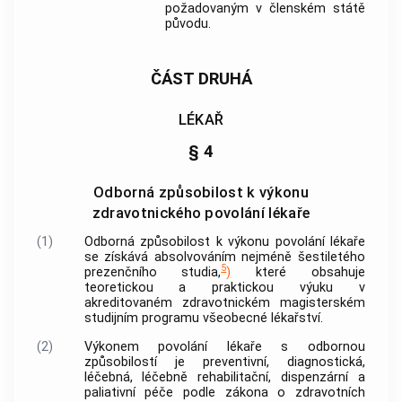
požadovaným v
členském státě
původu.
ČÁST DRUHÁ
LÉKAŘ
§ 4
Odborná způsobilost k výkonu
zdravotnického povolání lékaře
(1)
Odborná způsobilost k výkonu povolání lékaře
se získává absolvováním nejméně šestiletého
5
prezenčního studia,
)
které obsahuje
teoretickou a praktickou výuku v
akreditovaném zdravotnickém magisterském
studijním programu
všeobecné lékařství.
(2)
Výkonem povolání lékaře s odbornou
způsobilostí je preventivní, diagnostická,
léčebná, léčebně rehabilitační, dispenzární a
paliativní péče podle zákona o zdravotních