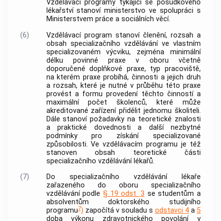
Vzdělávací programy týkající se posudkového
lékařství stanoví ministerstvo ve spolupráci s
Ministerstvem práce a sociálních věcí.
(6)
Vzdělávací program stanoví členění, rozsah a
obsah
specializačního vzdělávání
ve
vlastním
specializovaném výcviku
, zejména minimální
délku povinné praxe v oboru včetně
doporučené doplňkové praxe, typ pracoviště,
na kterém praxe probíhá, činnosti a jejich druh
a rozsah, které je nutné v průběhu této praxe
provést a formu provedení těchto činností a
maximální počet školenců, které může
akreditované zařízení
přidělit jednomu školiteli.
Dále stanoví požadavky na teoretické znalosti
a praktické dovednosti a další nezbytné
podmínky pro získání specializované
způsobilosti. Ve vzdělávacím programu je též
stanoven obsah teoretické části
specializačního vzdělávání
lékařů.
(7)
Do
specializačního vzdělávání
lékaře
zařazeného do oboru
specializačního
vzdělávání
podle
§ 19 odst. 3
se studentům a
absolventům doktorského studijního
7
programu
)
započítá v souladu s
odstavci 4
a
5
doba výkonu
zdravotnického povolání
v