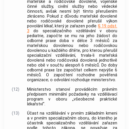
mateřské a rodičovské dovolené, vojenské
činné služby, civilní služby nebo vědecké
činnosti, avšak nesmí být tímto přerušením
zkráceno. Pokud z důvodu mateřské dovolené
nebo rodičovské dovolené přerušil výkon
povolání lékař, který je zařazen podle
§ 19 odst.
3
do
specializačního vzdělávání
v oboru
pediatrie, započte se mu na jeho žádost do
odborné praxe doba v délce 3 měsíců za
mateřskou dovolenou nebo rodičovskou
dovolenou u každého dítěte, pro kterou přerušil
specializační vzdělávání
, trvala-li mateřská
dovolená nebo rodičovská dovolená jednotlivě
nebo obě v součtu alespoň 6 měsíců. Do doby
odborné praxe lze započítat celkem nejvýše 6
měsíců. O započtení rozhodne
pověřená
organizace
; o odvolání rozhoduje ministerstvo.
(12)
Ministerstvo stanoví prováděcím právním
předpisem minimální požadavky na vzdělávací
program v oboru „všeobecné praktické
lékařství“.
(13)
Účast na vzdělávání v prvním
základním kmeni
a v prvním specializačním oboru, do kterého je
účastník
specializačního vzdělávání
zařazen
podle tohoto zákona, se považuje za