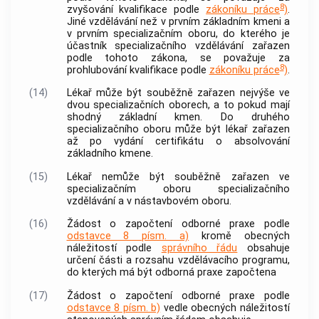
8
zvyšování kvalifikace podle
zákoníku práce
)
.
Jiné vzdělávání než v prvním
základním kmeni
a
v prvním specializačním oboru, do kterého je
účastník
specializačního vzdělávání
zařazen
podle tohoto zákona, se považuje za
8
prohlubování kvalifikace podle
zákoníku práce
)
.
(14)
Lékař může být souběžně zařazen nejvýše ve
dvou specializačních oborech, a to pokud mají
shodný
základní kmen
. Do druhého
specializačního oboru může být lékař zařazen
až po vydání certifikátu o absolvování
základního kmene
.
(15)
Lékař nemůže být souběžně zařazen ve
specializačním oboru
specializačního
vzdělávání
a v nástavbovém oboru.
(16)
Žádost o započtení odborné praxe podle
odstavce 8 písm. a)
kromě obecných
náležitostí podle
správního řádu
obsahuje
určení části a rozsahu vzdělávacího programu,
do kterých má být odborná praxe započtena
(17)
Žádost o započtení odborné praxe podle
odstavce 8 písm. b)
vedle obecných náležitostí