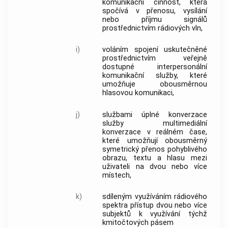
komunikační činnost, která
spočívá v přenosu, vysílání
nebo příjmu signálů
prostřednictvím rádiových vln,
i)
voláním
spojení uskutečněné
prostřednictvím veřejně
dostupné
interpersonální
komunikační služby
, které
umožňuje obousměrnou
hlasovou komunikaci,
j)
službami úplné konverzace
služby multimediální
konverzace v reálném čase,
které umožňují obousměrný
symetrický přenos pohyblivého
obrazu, textu a hlasu mezi
uživateli
na dvou nebo více
místech,
k)
sdíleným využíváním rádiového
spektra
přístup
dvou nebo více
subjektů k využívání týchž
kmitočtových pásem