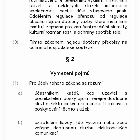
rozhlasového a televizního vysílání, finančních
služeb a některých služeb informační
společnosti, není-li dále stanoveno jinak.
Oddělením regulace přenosu od regulace
obsahu nejsou dotčeny vazby, které mezi nimi
existují, zejména pro zaručení mediální plurality,
kulturní rozmanitosti a ochrany
spotřebitele
.
(3)
Tímto zákonem nejsou dotčeny předpisy na
ochranu hospodářské soutěže.
§ 2
Vymezení pojmů
(1)
Pro účely tohoto zákona se rozumí
a)
účastníkem
každý, kdo uzavřel s
podnikatelem poskytujícím veřejně dostupné
služby elektronických komunikací
smlouvu o
poskytování těchto služeb,
b)
uživatelem
každý, kdo využívá nebo žádá
veřejně dostupnou
službu elektronických
komunikací
,