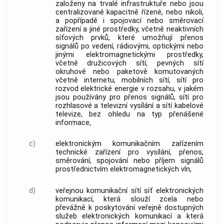
založeny na trvalé infrastruktuře nebo jsou
centralizovaně kapacitně řízené, nebo nikoli,
a popřípadě i spojovací nebo směrovací
zařízení a jiné prostředky, včetně neaktivních
síťových prvků, které umožňují přenos
signálů po vedení, rádiovými, optickými nebo
jinými elektromagnetickými prostředky,
včetně družicových sítí, pevných sítí
okruhově nebo paketově komutovaných
včetně internetu, mobilních sítí, sítí pro
rozvod elektrické energie v rozsahu, v jakém
jsou používány pro přenos signálů, sítí pro
rozhlasové a televizní vysílání a sítí kabelové
televize, bez ohledu na typ přenášené
informace,
c)
elektronickým komunikačním zařízením
technické zařízení pro vysílání, přenos,
směrování, spojování nebo příjem signálů
prostřednictvím elektromagnetických vln,
d)
veřejnou komunikační sítí
síť elektronických
komunikací, která slouží zcela nebo
převážně k poskytování veřejně dostupných
služeb elektronických komunikací
a která