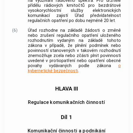
na využívání
rádiového spektra
. Pro držitele
přídělu rádiových kmitočtů
pro bezdrátové
vysokorychlostní
služby elektronických
komunikací
zajistí Úřad předvídatelnost
regulačních opatření po dobu nejméně 20 let.
(6)
Úřad rozhodne na základě žádosti o změně
nebo zrušení regulačního opatření uloženého
rozhodnutím vydaným na základě tohoto
zákona v případě, že plnění podmínek nebo
povinností stanovených v takovém rozhodnutí
znemožňuje zcela nebo zčásti plnit povinnosti
uvedené v protiopatření nebo opatření obecné
povahy vydávaných podle zákona
o
kybernetické bezpečnosti
.
HLAVA III
Regulace komunikačních činností
Díl 1
Komunikační činnosti a podnikání