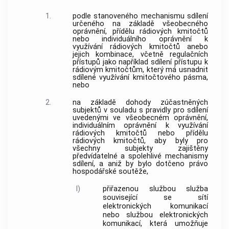
1.
podle stanoveného mechanismu sdílení
určeného na základě všeobecného
oprávnění,
přídělu rádiových kmitočtů
nebo individuálního oprávnění k
využívání rádiových kmitočtů
anebo
jejich kombinace, včetně regulačních
přístupů
jako například sdílení
přístupu
k
rádiovým kmitočtům, který má usnadnit
sdílené využívání kmitočtového pásma,
nebo
2.
na základě dohody zúčastněných
subjektů v souladu s pravidly pro sdílení
uvedenými ve všeobecném oprávnění,
individuálním oprávnění k
využívání
rádiových kmitočtů
nebo
přídělu
rádiových kmitočtů
, aby byly pro
všechny subjekty zajištěny
předvídatelné a spolehlivé mechanismy
sdílení, a aniž by bylo dotčeno právo
hospodářské soutěže,
l)
přiřazenou službou
služba
související se
sítí
elektronických komunikací
nebo
službou elektronických
komunikací
, která umožňuje