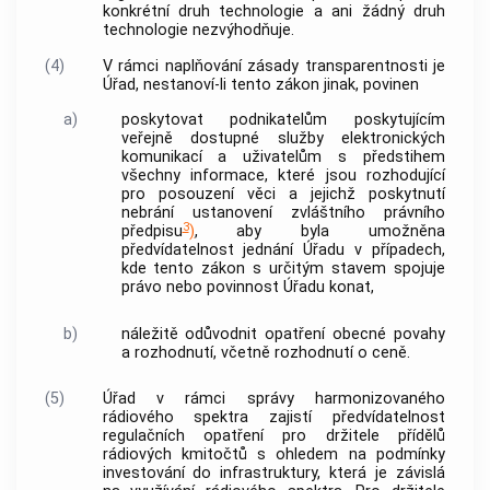
konkrétní druh technologie a ani žádný druh
technologie nezvýhodňuje.
(4)
V rámci naplňování zásady transparentnosti je
Úřad, nestanoví-li tento zákon jinak, povinen
a)
poskytovat podnikatelům poskytujícím
veřejně dostupné služby elektronických
komunikací a uživatelům s předstihem
všechny informace, které jsou rozhodující
pro posouzení věci a jejichž poskytnutí
nebrání ustanovení zvláštního právního
3
předpisu
)
, aby byla umožněna
předvídatelnost jednání Úřadu v případech,
kde tento zákon s určitým stavem spojuje
právo nebo povinnost Úřadu konat,
b)
náležitě odůvodnit opatření obecné povahy
a rozhodnutí, včetně rozhodnutí o ceně.
(5)
Úřad v rámci správy
harmonizovaného
rádiového spektra
zajistí předvídatelnost
regulačních opatření pro držitele
přídělů
rádiových kmitočtů
s ohledem na podmínky
investování do infrastruktury, která je závislá