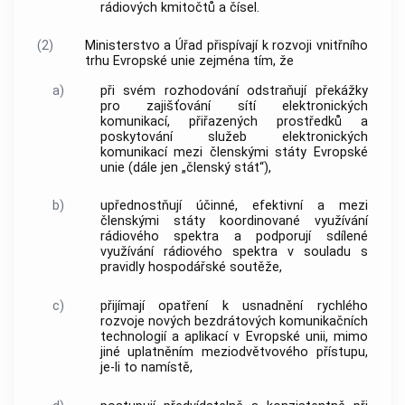
rádiových kmitočtů
a čísel.
(2)
Ministerstvo a Úřad přispívají k rozvoji vnitřního
trhu Evropské unie zejména tím, že
a)
při svém rozhodování odstraňují překážky
pro
zajišťování sítí elektronických
komunikací
,
přiřazených prostředků
a
poskytování služeb elektronických
komunikací mezi členskými státy Evropské
unie (dále jen „členský stát“),
b)
upřednostňují účinné, efektivní a mezi
členskými státy koordinované využívání
rádiového spektra
a podporují
sdílené
využívání rádiového spektra
v souladu s
pravidly hospodářské soutěže,
c)
přijímají opatření k usnadnění rychlého
rozvoje nových bezdrátových komunikačních
technologií a aplikací v Evropské unii, mimo
jiné uplatněním meziodvětvového
přístupu
,
je-li to namístě,