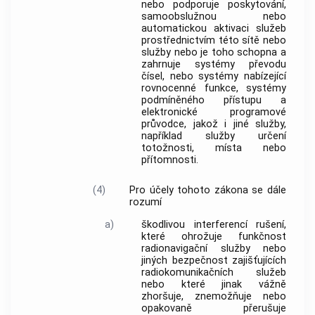
nebo podporuje poskytování,
samoobslužnou nebo
automatickou aktivaci služeb
prostřednictvím této sítě nebo
služby nebo je toho schopna a
zahrnuje systémy převodu
čísel, nebo systémy nabízející
rovnocenné funkce,
systémy
podmíněného přístupu
a
elektronické programové
průvodce, jakož i jiné služby,
například služby určení
totožnosti, místa nebo
přítomnosti.
(4)
Pro účely tohoto zákona se dále
rozumí
a)
škodlivou interferencí
rušení,
které ohrožuje funkčnost
radionavigační služby nebo
jiných bezpečnost zajišťujících
radiokomunikačních služeb
nebo které jinak vážně
zhoršuje, znemožňuje nebo
opakovaně přerušuje