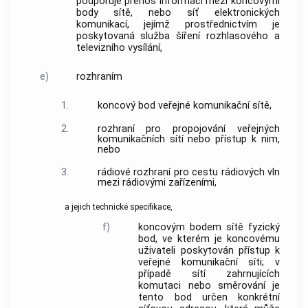
podporuje přenos informací mezi
koncovými
body sítě
, nebo
síť elektronických
komunikací
, jejímž prostřednictvím je
poskytovaná služba šíření rozhlasového a
televizního vysílání,
e)
rozhraním
1.
koncový bod
veřejné komunikační sítě
,
2.
rozhraní pro propojování
veřejných
komunikačních sítí
nebo
přístup
k nim,
nebo
3.
rádiové rozhraní pro cestu rádiových vln
mezi
rádiovými zařízeními
,
a jejich technické specifikace,
f)
koncovým bodem sítě
fyzický
bod, ve kterém je
koncovému
uživateli
poskytován
přístup
k
veřejné komunikační síti
; v
případě sítí zahrnujících
komutaci nebo směrování je
tento bod určen konkrétní