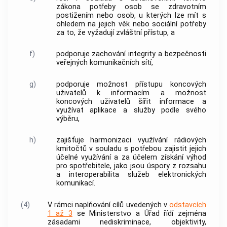
zákona potřeby osob se zdravotním
postižením nebo osob, u kterých lze mít s
ohledem na jejich věk nebo sociální potřeby
za to, že vyžadují zvláštní
přístup
, a
f)
podporuje zachování integrity a bezpečnosti
veřejných komunikačních sítí
,
g)
podporuje možnost
přístupu
koncových
uživatelů
k informacím a možnost
koncových
uživatelů
šířit informace a
využívat aplikace a služby podle svého
výběru,
h)
zajišťuje harmonizaci
využívání rádiových
kmitočtů
v souladu s potřebou zajistit jejich
účelné využívání a za účelem získání výhod
pro
spotřebitele
, jako jsou úspory z rozsahu
a
interoperabilita služeb
elektronických
komunikací.
(4)
V rámci naplňování cílů uvedených v
odstavcích
1 až 3
se Ministerstvo a Úřad řídí zejména
zásadami nediskriminace, objektivity,