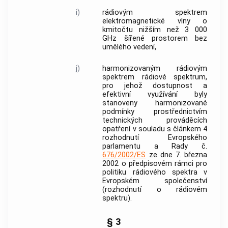
i)
rádiovým spektrem
elektromagnetické vlny o
kmitočtu nižším než 3 000
GHz šířené prostorem bez
umělého vedení,
j)
harmonizovaným rádiovým
spektrem
rádiové spektrum
,
pro jehož dostupnost a
efektivní využívání byly
stanoveny harmonizované
podmínky prostřednictvím
technických prováděcích
opatření v souladu s článkem 4
rozhodnutí Evropského
parlamentu a Rady č.
676/2002/ES
ze dne 7. března
2002 o předpisovém rámci pro
politiku rádiového spektra v
Evropském společenství
(rozhodnutí o rádiovém
spektru).
§ 3