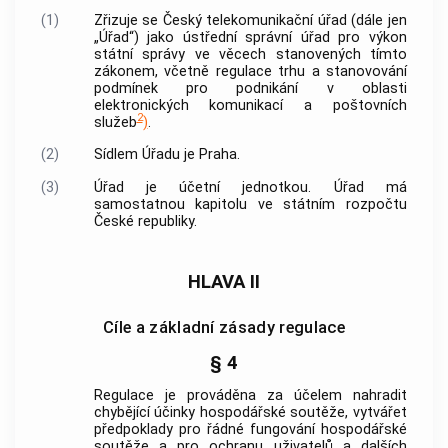
(1)
Zřizuje se Český telekomunikační úřad (dále jen
„Úřad“) jako ústřední správní úřad pro výkon
státní správy ve věcech stanovených tímto
zákonem, včetně regulace trhu a stanovování
podmínek pro podnikání v oblasti
elektronických komunikací a poštovních
2
služeb
)
.
(2)
Sídlem Úřadu je Praha.
(3)
Úřad je účetní jednotkou. Úřad má
samostatnou kapitolu ve státním rozpočtu
České republiky.
HLAVA II
Cíle a základní zásady regulace
§ 4
Regulace je prováděna za účelem nahradit
chybějící účinky hospodářské soutěže, vytvářet
předpoklady pro řádné fungování hospodářské
soutěže a pro ochranu uživatelů a dalších