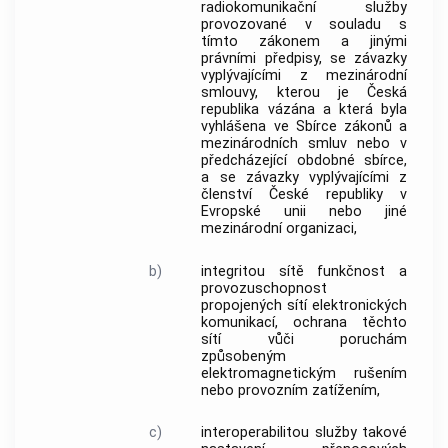
radiokomunikační služby
provozované v souladu s
tímto zákonem a jinými
právními předpisy, se závazky
vyplývajícími z mezinárodní
smlouvy, kterou je Česká
republika vázána a která byla
vyhlášena ve Sbírce zákonů a
mezinárodních smluv nebo v
předcházející obdobné sbírce,
a se závazky vyplývajícími z
členství České republiky v
Evropské unii nebo jiné
mezinárodní organizaci,
b)
integritou sítě
funkčnost a
provozuschopnost
propojených
sítí elektronických
komunikací
, ochrana těchto
sítí vůči poruchám
způsobeným
elektromagnetickým rušením
nebo provozním zatížením,
c)
interoperabilitou služby
takové