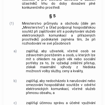
účastníků trhu do doby dosažení plně
konkurenčního prostředí.
§ 5
(1)
Ministerstvo průmyslu a obchodu (dále jen
„Ministerstvo“) a Úřad podporují hospodářskou
soutěž při zajišťování sítí a poskytování služeb
elektronických komunikací a
přiřazených
prostředků
podnikateli zejména tím, že při
rozhodování ve své působnosti
a)
zajišťují, aby
uživatelé
, včetně osob se
zdravotním postižením a osob, u kterých lze
mít s ohledem na jejich věk nebo sociální
potřeby za to, že vyžadují zvláštní
přístup
,
získali maximální výhody z hlediska
možnosti volby služby, ceny a kvality,
b)
zajišťují, aby nedocházelo k narušování nebo
omezování hospodářské soutěže v odvětví
elektronických komunikací, včetně služeb
přenosu obsahu, a
c)
zajišťují účinnou správu a účelné
využívání