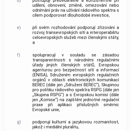
d)
postupují předvídatelně a konzistentně při
udílení, obnovení, změně, omezování nebo
odnímání práv na užívání
rádiového spektra
s
cílem podporovat dlouhodobé investice,
e)
při svém rozhodování podporují zřizování a
rozvoj transevropských sítí a interoperabilitu
celoevropských služeb mezi členskými státy,
a
f)
spolupracují v souladu se zásadou
transparentnosti s národními regulačními
úřady jiných členských států, Evropskou
agenturou pro bezpečnost sítí a informací
(ENISA), Sdružením evropských regulačních
orgánů v oblasti elektronických komunikací
BEREC (dále jen „Sdružení BEREC“), Skupinou
pro politiku
rádiového spektra
RSPG (dále jen
„Skupina RSPG“) a s Evropskou komisí (dále
jen „Komise“) na zajištění jednotné regulační
praxe při aplikaci příslušných směrnic
Evropské unie,
g)
podporují kulturní a jazykovou rozmanitost,
jakož i mediální pluralitu,