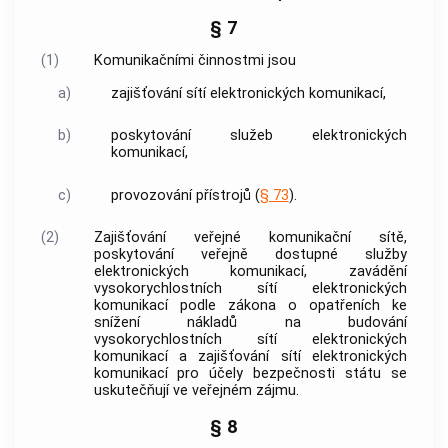
§ 7
(1)
Komunikačními činnostmi jsou
a)
zajišťování sítí elektronických komunikací,
b)
poskytování služeb elektronických
komunikací,
c)
provozování
přístrojů
(
§ 73
).
(2)
Zajišťování
veřejné komunikační sítě
,
poskytování veřejně dostupné služby
elektronických komunikací, zavádění
vysokorychlostních
sítí elektronických
komunikací
podle zákona o opatřeních ke
snížení nákladů na budování
vysokorychlostních
sítí elektronických
komunikací
a
zajišťování sítí elektronických
komunikací
pro účely bezpečnosti státu se
uskutečňují ve veřejném zájmu.
§ 8