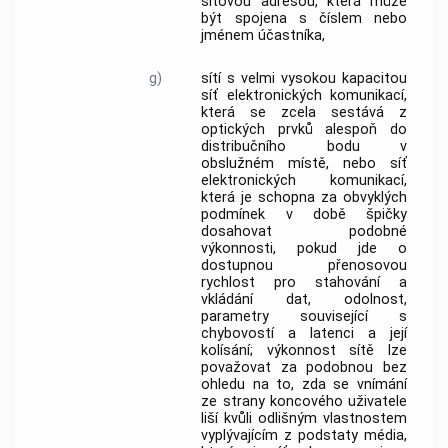
síťovou adresou, která může
být spojena s číslem nebo
jménem
účastníka
,
g)
sítí s velmi vysokou kapacitou
síť elektronických komunikací
,
která se zcela sestává z
optických prvků alespoň do
distribučního bodu v
obslužném místě, nebo
síť
elektronických komunikací
,
která je schopna za obvyklých
podmínek v době špičky
dosahovat podobné
výkonnosti, pokud jde o
dostupnou přenosovou
rychlost pro stahování a
vkládání dat, odolnost,
parametry související s
chybovostí a latenci a její
kolísání; výkonnost sítě lze
považovat za podobnou bez
ohledu na to, zda se vnímání
ze strany
koncového uživatele
liší kvůli odlišným vlastnostem
vyplývajícím z podstaty média,