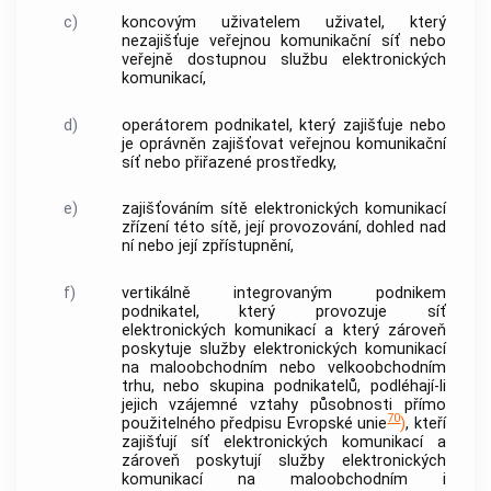
c)
koncovým uživatelem
uživatel
, který
nezajišťuje
veřejnou komunikační síť
nebo
veřejně dostupnou
službu elektronických
komunikací
,
d)
operátorem
podnikatel, který zajišťuje nebo
je oprávněn zajišťovat
veřejnou komunikační
síť
nebo
přiřazené prostředky
,
e)
zajišťováním sítě elektronických komunikací
zřízení této sítě
, její provozování, dohled nad
ní nebo její zpřístupnění,
f)
vertikálně integrovaným podnikem
podnikatel, který provozuje
síť
elektronických komunikací
a který zároveň
poskytuje
služby elektronických komunikací
na maloobchodním nebo velkoobchodním
trhu, nebo skupina podnikatelů, podléhají-li
jejich vzájemné vztahy působnosti přímo
70
použitelného předpisu Evropské unie
)
, kteří
zajišťují
síť elektronických komunikací
a
zároveň poskytují
služby elektronických
komunikací
na maloobchodním i