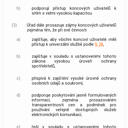
h)
podporují
přístup
koncových uživatelů
k
sítím s velmi vysokou kapacitou
.
(3)
Úřad dále prosazuje zájmy koncových uživatelů
zejména tím, že při své činnosti
a)
zajišťuje, aby všichni koncoví uživatelé měli
přístup
k univerzální službě podle
§ 38
,
b)
zajišťuje v souladu s ustanoveními tohoto
zákona vysokou úroveň ochrany
spotřebitelů
,
c)
přispívá k zajištění vysoké úrovně ochrany
osobních údajů
a soukromí,
d)
podporuje poskytování jasně formulovaných
informací, zejména prosazováním
transparentnosti cen a podmínek pro
používání veřejně dostupných služeb
elektronických komunikací,
e)
řeší v souladu s ustanoveními tohoto