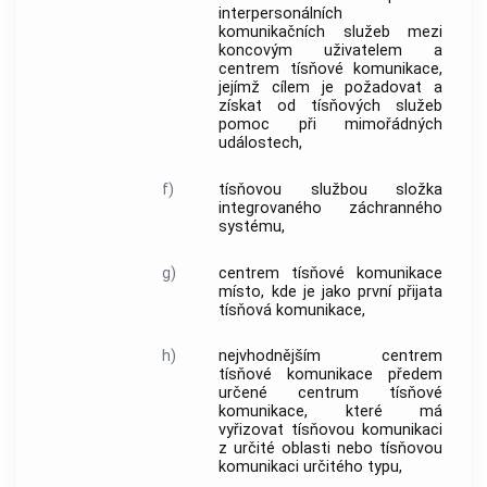
interpersonálních
komunikačních služeb
mezi
koncovým uživatelem
a
centrem tísňové komunikace
,
jejímž cílem je požadovat a
získat od
tísňových služeb
pomoc při mimořádných
událostech,
f)
tísňovou službou
složka
integrovaného záchranného
systému
,
g)
centrem tísňové komunikace
místo, kde je jako první přijata
tísňová komunikace
,
h)
nejvhodnějším centrem
tísňové komunikace
předem
určené
centrum tísňové
komunikace
, které má
vyřizovat
tísňovou komunikaci
z určité oblasti nebo
tísňovou
komunikaci
určitého typu,