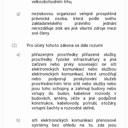
velkoobchodním trhu,
g)
neziskovou organizací
veřejně prospěšná
právnická osoba, která podle svého
zakladatelského právního jednání
nerozděluje zisk ani jiné vlastní zdroje mezi
své členy.
(2)
Pro účely tohoto zákona se dále rozumí
a)
přiřazenými prostředky
přiřazené služby
,
prostředky fyzické infrastruktury a jiná
zařízení nebo prvky související se
sítí
elektronických komunikací
nebo
službou
elektronických komunikací
, které umožňují
nebo podporují poskytování služeb
prostřednictvím této sítě nebo služby nebo
jsou toho schopny, a zahrnují budovy nebo
vstupy do budov, kabelové rozvody v
budovách, antény, věže a jiné podpůrné
konstrukce, kabelovody, potrubí, stožáry,
vstupní šachty a rozvodné skříně,
b)
sítí elektronických komunikací
přenosové
systémy, bez ohledu na to, zda jsou