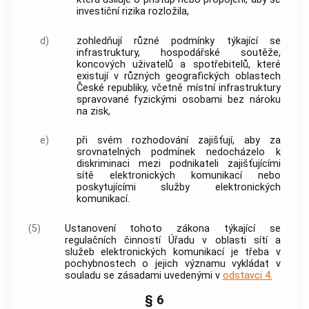
investiční rizika rozložila,
d)
zohledňují různé podmínky týkající se
infrastruktury, hospodářské soutěže,
koncových uživatelů
a
spotřebitelů
, které
existují v různých geografických oblastech
České republiky, včetně místní infrastruktury
spravované fyzickými osobami bez nároku
na zisk,
e)
při svém rozhodování zajišťují, aby za
srovnatelných podmínek nedocházelo k
diskriminaci mezi podnikateli zajišťujícími
sítě elektronických komunikací
nebo
poskytujícími služby elektronických
komunikací.
(5)
Ustanovení tohoto zákona týkající se
regulačních činností Úřadu v oblasti sítí a
služeb elektronických komunikací je třeba v
pochybnostech o jejich významu vykládat v
souladu se zásadami uvedenými v
odstavci 4.
§ 6