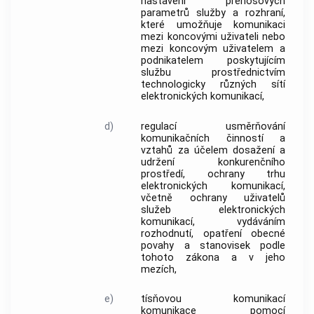
nastavení přenosových
parametrů služby a rozhraní,
které umožňuje komunikaci
mezi
koncovými uživateli
nebo
mezi
koncovým uživatelem
a
podnikatelem poskytujícím
službu prostřednictvím
technologicky různých
sítí
elektronických komunikací
,
d)
regulací
usměrňování
komunikačních činností a
vztahů za účelem dosažení a
udržení konkurenčního
prostředí, ochrany trhu
elektronických komunikací,
včetně ochrany
uživatelů
služeb elektronických
komunikací
, vydáváním
rozhodnutí, opatření obecné
povahy a stanovisek podle
tohoto zákona a v jeho
mezích,
e)
tísňovou komunikací
komunikace pomocí