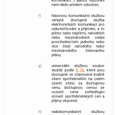
komunikací
, z jejíhož využívání
není nikdo předem vyloučen,
f)
hlasovou komunikační službou
veřejně dostupná
služba
elektronických komunikací
pro
uskutečňování a přijímání, a to
přímo nebo nepřímo, národních
nebo mezinárodních
volání
prostřednictvím jednoho nebo
více čísel národního nebo
mezinárodního číslovacího
plánu,
g)
univerzální službou soubor
služeb podle
§ 38
, které jsou
dostupné ve stanovené kvalitě
všem
spotřebitelům
na celém
území státu za
dostupnou
cenu
;
dostupnou cenou
se
rozumí cena zohledňující
úroveň spotřebitelských cen a
příjmy obyvatel,
h)
radiokomunikační službou