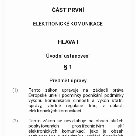
ČÁST PRVNÍ
ELEKTRONICKÉ KOMUNIKACE
HLAVA I
Úvodní ustanovení
§ 1
Předmět úpravy
(1)
Tento zákon upravuje na základě práva
1
Evropské unie
)
podmínky podnikání, podmínky
výkonu komunikační činnosti a výkon státní
správy, včetně
regulace
trhu, v oblasti
elektronických komunikací.
(2)
Tento zákon se nevztahuje na obsah služeb
poskytovaných prostřednictvím sítí
elektronických komunikací, jako je obsah