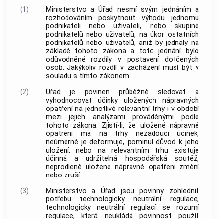
(1)
Ministerstvo a Úřad nesmí svým jednáním a
rozhodováním poskytnout výhodu jednomu
podnikateli nebo uživateli, nebo skupině
podnikatelů nebo uživatelů, na úkor ostatních
podnikatelů nebo uživatelů, aniž by jednaly na
základě tohoto zákona a toto jednání bylo
odůvodněné rozdíly v postavení dotčených
osob. Jakýkoliv rozdíl v zacházení musí být v
souladu s tímto zákonem.
(2)
Úřad je povinen průběžně sledovat a
vyhodnocovat účinky uložených nápravných
opatření na jednotlivé relevantní trhy i v období
mezi jejich analýzami prováděnými podle
tohoto zákona. Zjistí-li, že uložené nápravné
opatření má na trhy nežádoucí účinek,
neúměrně je deformuje, pominul důvod k jeho
uložení, nebo na relevantním trhu existuje
účinná a udržitelná hospodářská soutěž,
neprodleně uložené nápravné opatření změní
nebo zruší.
(3)
Ministerstvo a Úřad jsou povinny zohlednit
potřebu
technologicky neutrální regulace
;
technologicky neutrální regulací
se rozumí
regulace, která neukládá povinnost použít