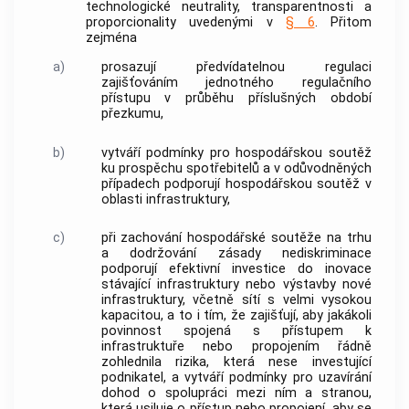
technologické neutrality, transparentnosti a
proporcionality uvedenými v
§ 6
. Přitom
zejména
a)
prosazují předvídatelnou
regulaci
zajišťováním jednotného regulačního
přístupu
v průběhu příslušných období
přezkumu,
b)
vytváří podmínky pro hospodářskou soutěž
ku prospěchu
spotřebitelů
a v odůvodněných
případech podporují hospodářskou soutěž v
oblasti infrastruktury,
c)
při zachování hospodářské soutěže na trhu
a dodržování zásady nediskriminace
podporují efektivní investice do inovace
stávající infrastruktury nebo výstavby nové
infrastruktury, včetně
sítí s velmi vysokou
kapacitou
, a to i tím, že zajišťují, aby jakákoli
povinnost spojená s
přístupem
k
infrastruktuře nebo
propojením
řádně
zohlednila rizika, která nese investující
podnikatel, a vytváří podmínky pro uzavírání
dohod o spolupráci mezi ním a stranou,
která usiluje o
přístup
nebo
propojení
, aby se