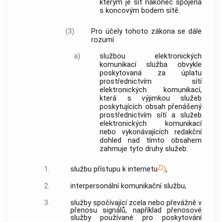
kterým je síť nakonec spojena
s
koncovým bodem sítě
.
(3)
Pro účely tohoto zákona se dále
rozumí
a)
službou elektronických
komunikací
služba obvykle
poskytovaná za úplatu
prostřednictvím
sítí
elektronických komunikací
,
která s výjimkou služeb
poskytujících obsah přenášený
prostřednictvím sítí a
služeb
elektronických komunikací
nebo vykonávajících redakční
dohled nad tímto obsahem
zahrnuje tyto druhy služeb:
71
1.
službu
přístupu
k internetu
)
,
2.
interpersonální komunikační službu
,
3.
služby spočívající zcela nebo převážně v
přenosu signálů, například přenosové
služby používané pro poskytování