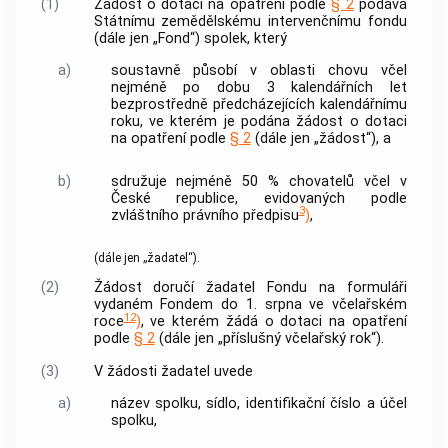
(1)
Žádost o dotaci na opatření podle
§ 2
podává
Státnímu zemědělskému intervenčnímu fondu
(dále jen „Fond“) spolek, který
a)
soustavně působí v oblasti chovu včel
nejméně po dobu 3 kalendářních let
bezprostředně předcházejících kalendářnímu
roku, ve kterém je podána žádost o dotaci
na opatření podle
§ 2
(dále jen „žádost“), a
b)
sdružuje nejméně 50 % chovatelů včel v
České republice, evidovaných podle
3
zvláštního právního předpisu
)
,
(dále jen „žadatel“).
(2)
Žádost doručí žadatel Fondu na formuláři
vydaném Fondem do 1. srpna ve včelařském
12
roce
)
, ve kterém žádá o dotaci na opatření
podle
§ 2
(dále jen „příslušný včelařský rok“).
(3)
V žádosti žadatel uvede
a)
název spolku, sídlo, identifikační číslo a účel
spolku,