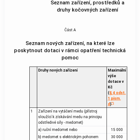
Seznam zařízení, prostředků a
druhy kočovných zařízení
Část A
Seznam nových zařízení, na které lze
poskytnout dotaci v rámci opatření technická
pomoc
Druhy nových zařízení
Maximální
výše
dotace v
Kč
(
§ 4 odst.
1 písm.
*
)
d
)
1
Zařízení na vytáčení medu (přístroj
sloužící k získávání medu na principu
odstředivé síly - medomet)
a) ruční medomet nebo
15 000
b) medomet s elektrickým pohonem
30 000