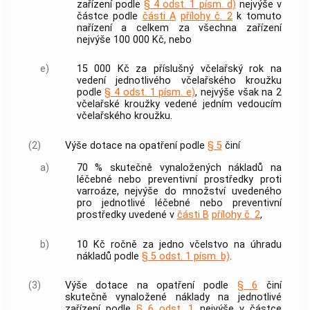
zařízení podle
§ 4 odst. 1 písm. d)
nejvýše v
částce podle
části A
přílohy č. 2
k tomuto
nařízení a celkem za všechna zařízení
nejvýše 100 000 Kč, nebo
e)
15 000 Kč za příslušný včelařský rok na
vedení jednotlivého včelařského kroužku
podle
§ 4 odst. 1 písm. e)
, nejvýše však na 2
včelařské kroužky vedené jedním vedoucím
včelařského kroužku.
(2)
Výše dotace na opatření podle
§ 5
činí
a)
70 % skutečně vynaložených nákladů na
léčebné nebo preventivní prostředky proti
varroáze, nejvýše do množství uvedeného
pro jednotlivé léčebné nebo preventivní
prostředky uvedené v
části B
přílohy č. 2
,
b)
10 Kč ročně za jedno včelstvo na úhradu
nákladů podle
§ 5 odst. 1 písm. b)
.
(3)
Výše dotace na opatření podle
§ 6
činí
skutečně vynaložené náklady na jednotlivé
zařízení podle
§ 6 odst. 1
nejvýše v částce