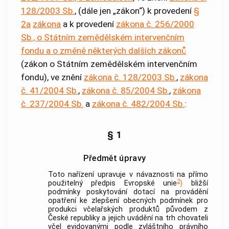
128/2003 Sb.
, (dále jen „zákon“) k provedení
§
2a
zákona
a k provedení
zákona č. 256/2000
Sb., o Státním zemědělském intervenčním
fondu a o změně některých dalších zákonů
(zákon o Státním zemědělském intervenčním
fondu), ve znění
zákona č. 128/2003 Sb.
,
zákona
č. 41/2004 Sb.
,
zákona č. 85/2004 Sb.
,
zákona
č. 237/2004 Sb.
a
zákona č. 482/2004 Sb.
:
§ 1
Předmět úpravy
Toto nařízení upravuje v návaznosti na přímo
2
použitelný předpis Evropské unie
)
bližší
podmínky poskytování dotací na provádění
opatření ke zlepšení obecných podmínek pro
produkci včelařských produktů původem z
České republiky a jejich uvádění na trh chovateli
včel evidovanými podle zvláštního právního