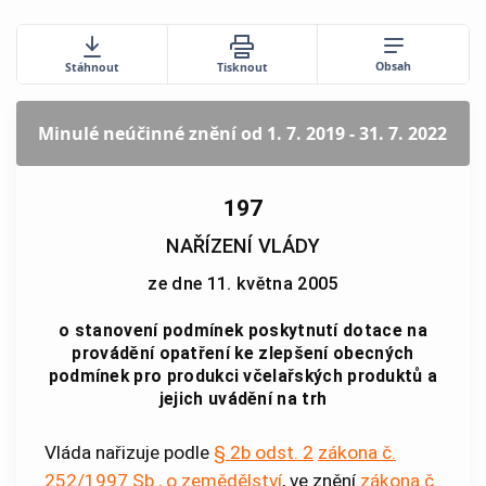
Obsah
Stáhnout
Tisknout
Minulé neúčinné znění
od 1. 7. 2019 - 31. 7. 2022
197
NAŘÍZENÍ VLÁDY
ze dne 11. května 2005
o stanovení podmínek poskytnutí dotace na
provádění opatření ke zlepšení obecných
podmínek pro produkci včelařských produktů a
jejich uvádění na trh
Vláda nařizuje podle
§ 2b odst. 2
zákona č.
252/1997 Sb., o zemědělství
, ve znění
zákona č.