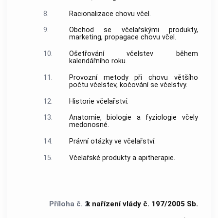
8.
Racionalizace chovu včel.
9.
Obchod se včelařskými produkty,
marketing, propagace chovu včel.
10.
Ošetřování včelstev během
kalendářního roku.
11.
Provozní metody při chovu většího
počtu včelstev, kočování se včelstvy.
12.
Historie včelařství.
13.
Anatomie, biologie a fyziologie včely
medonosné.
14.
Právní otázky ve včelařství.
15.
Včelařské produkty a apitherapie.
Příloha č. 2
k nařízení vlády č. 197/2005 Sb.