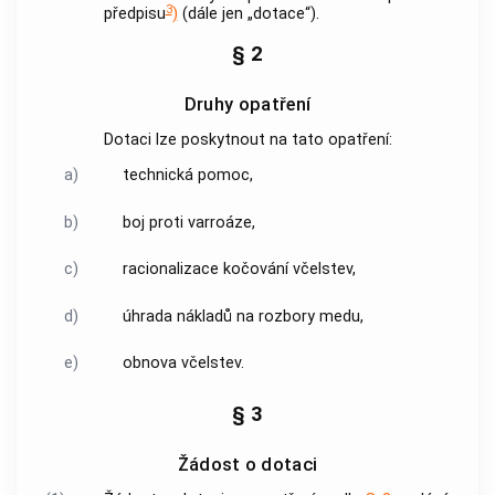
3
předpisu
)
(dále jen „dotace“).
§ 2
Druhy opatření
Dotaci lze poskytnout na tato opatření:
a)
technická pomoc,
b)
boj proti varroáze,
c)
racionalizace kočování včelstev,
d)
úhrada nákladů na rozbory medu,
e)
obnova včelstev.
§ 3
Žádost o dotaci