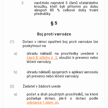
3.
navštívilo nejméně 5 členů včelařského
kroužku, kteří byli přítomni po dobu
alespoň 80 % celkové doby trvání
přednášky.
§ 5
Boj proti varroáze
(1)
Dotaci v rámci opatření boj proti varroáze lze
poskytnout na
a)
úhradu nákladů na prostředky uvedené v
části B přílohy č. 2
, sloužící k prevenci nebo
léčení varroázy,
b)
úhradu nákladů spojených s aplikací aerosolu
při prevenci nebo léčení varroázy.
(2)
Žadatel v žádosti uvede
a)
počet a druh použitých prostředků, na které
požaduje dotaci, jde-li o dotaci podle
odstavce 1 písm. a)
,