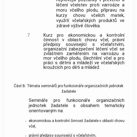
léčení včelstev proti varroáze a
moru včelího plodu, přípravu na
kurzy chovu včelích matek,
využití včelařských produktů ve
zdravé výživě člověka.
7.
Kurz pro ekonomickou a kontrolní
činnost v oblasti chovu včel, právní
předpisy související s včelařstvím,
organizační zabezpečení léčení včel se
zvláštním zaměřením na varroázu a
mor včelího plodu, šlechtění včel a pro
práci s dětmi a mládeží ve včelařských
kroužcích pro děti a mládež.
Část B: Témata seminářů pro funkcionáře organizačních jednotek
žadatele
Semináře pro funkcionáře organizačních
jednotek žadatele s obsahem tematicky
orientovaným na:
ekonomickou a kontrolní činnost žadatele v oblasti chovu
•
včel,
právní předpisy související s včelařstvím,
•