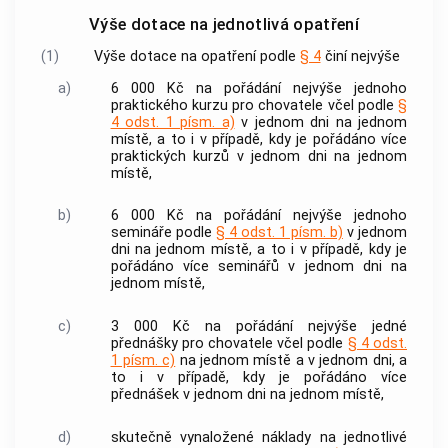
Výše dotace na jednotlivá opatření
(1)
Výše dotace na opatření podle
§ 4
činí nejvýše
a)
6 000 Kč na pořádání nejvýše jednoho
praktického kurzu pro chovatele včel podle
§
4 odst. 1 písm. a)
v jednom dni na jednom
místě, a to i v případě, kdy je pořádáno více
praktických kurzů v jednom dni na jednom
místě,
b)
6 000 Kč na pořádání nejvýše jednoho
semináře podle
§ 4 odst. 1 písm. b)
v jednom
dni na jednom místě, a to i v případě, kdy je
pořádáno více seminářů v jednom dni na
jednom místě,
c)
3 000 Kč na pořádání nejvýše jedné
přednášky pro chovatele včel podle
§ 4 odst.
1 písm. c)
na jednom místě a v jednom dni, a
to i v případě, kdy je pořádáno více
přednášek v jednom dni na jednom místě,
d)
skutečně vynaložené náklady na jednotlivé