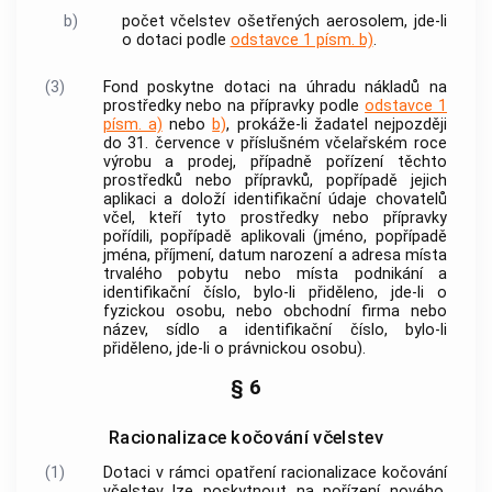
b)
počet včelstev ošetřených aerosolem, jde-li
o dotaci podle
odstavce 1 písm. b)
.
(3)
Fond poskytne dotaci na úhradu nákladů na
prostředky nebo na přípravky podle
odstavce 1
písm. a)
nebo
b)
, prokáže-li žadatel nejpozději
do 31. července v příslušném včelařském roce
výrobu a prodej, případně pořízení těchto
prostředků nebo přípravků, popřípadě jejich
aplikaci a doloží identifikační údaje chovatelů
včel, kteří tyto prostředky nebo přípravky
pořídili, popřípadě aplikovali (jméno, popřípadě
jména, příjmení, datum narození a adresa místa
trvalého pobytu nebo místa podnikání a
identifikační číslo, bylo-li přiděleno, jde-li o
fyzickou osobu, nebo obchodní firma nebo
název, sídlo a identifikační číslo, bylo-li
přiděleno, jde-li o právnickou osobu).
§ 6
Racionalizace kočování včelstev
(1)
Dotaci v rámci opatření racionalizace kočování
včelstev lze poskytnout na pořízení nového,