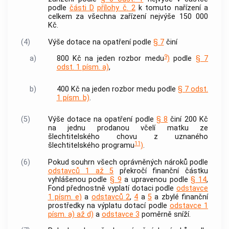
podle
části D
přílohy č. 2
k tomuto nařízení a
celkem za všechna zařízení nejvýše 150 000
Kč.
(4)
Výše dotace na opatření podle
§ 7
činí
9
a)
800 Kč na jeden rozbor medu
)
podle
§ 7
odst. 1 písm. a)
,
b)
400 Kč na jeden rozbor medu podle
§ 7 odst.
1 písm. b)
.
(5)
Výše dotace na opatření podle
§ 8
činí 200 Kč
na jednu prodanou včelí matku ze
šlechtitelského chovu z uznaného
11
šlechtitelského programu
)
.
(6)
Pokud souhrn všech oprávněných nároků podle
odstavců 1 až 5
překročí finanční částku
vyhlášenou podle
§ 9
a upravenou podle
§ 14
,
Fond přednostně vyplatí dotaci podle
odstavce
1 písm. e)
a
odstavců 2
,
4
a
5
a zbylé finanční
prostředky na výplatu dotací podle
odstavce 1
písm. a) až d)
a
odstavce 3
poměrně sníží.