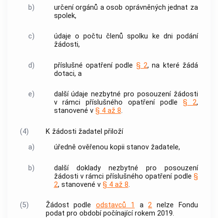
b)
určení orgánů a osob oprávněných jednat za
spolek,
c)
údaje o počtu členů spolku ke dni podání
žádosti,
d)
příslušné opatření podle
§ 2
, na které žádá
dotaci, a
e)
další údaje nezbytné pro posouzení žádosti
v rámci příslušného opatření podle
§ 2
,
stanovené v
§ 4 až 8
.
(4)
K žádosti žadatel přiloží
a)
úředně ověřenou kopii stanov žadatele,
b)
další doklady nezbytné pro posouzení
žádosti v rámci příslušného opatření podle
§
2
, stanovené v
§ 4 až 8
.
(5)
Žádost podle
odstavců 1
a
2
nelze Fondu
podat pro období počínající rokem 2019.