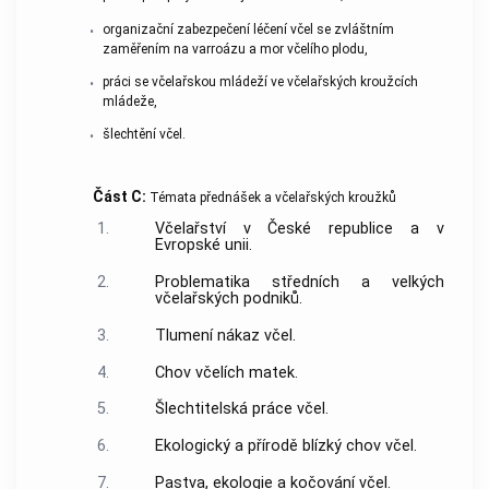
organizační zabezpečení léčení včel se zvláštním
•
zaměřením na varroázu a mor včelího plodu,
práci se včelařskou mládeží ve včelařských kroužcích
•
mládeže,
šlechtění včel.
•
Část C:
Témata přednášek a včelařských kroužků
1.
Včelařství v České republice a v
Evropské unii.
2.
Problematika středních a velkých
včelařských podniků.
3.
Tlumení nákaz včel.
4.
Chov včelích matek.
5.
Šlechtitelská práce včel.
6.
Ekologický a přírodě blízký chov včel.
7.
Pastva, ekologie a kočování včel.