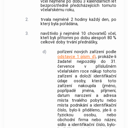
včel nejméně po dobu 3 kalendářních let
bezprostředně předcházejících tomuto
včelařskému roku,
2.
trvala nejméně 2 hodiny každý den, po
který byla pořádána,
3.
navštívilo ji nejméně 10 chovatelů včel,
kteří byli přítomni po dobu alespoň 80 %
celkové doby trvání přednášky,
d)
pořízení nových zařízení podle
odstavce 1 písm. d)
, prokáže-li
žadatel nejpozději do 31.
července v příslušném
včelařském roce nákup tohoto
zařízení a doloží identifikační
údaje osoby, která toto
zařízení nakoupila (jméno,
popřípadě jména, příjmení,
datum narození a adresa
místa trvalého pobytu nebo
místa podnikání a identifikační
číslo, bylo-li přiděleno, jde-li o
fyzickou osobu, nebo
obchodní firma nebo název,
sídlo a identifikační číslo, bylo-