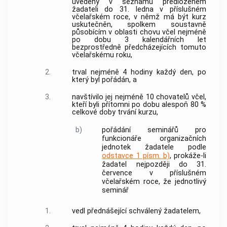
uvedený v seznamu předloženém
žadateli do 31. ledna v příslušném
včelařském roce, v němž má být kurz
uskutečněn, spolkem soustavně
působícím v oblasti chovu včel nejméně
po dobu 3 kalendářních let
bezprostředně předcházejících tomuto
včelařskému roku,
2.
trval nejméně 4 hodiny každý den, po
který byl pořádán, a
3.
navštívilo jej nejméně 10 chovatelů včel,
kteří byli přítomni po dobu alespoň 80 %
celkové doby trvání kurzu,
b)
pořádání seminářů pro
funkcionáře organizačních
jednotek žadatele podle
odstavce 1 písm. b)
, prokáže-li
žadatel nejpozději do 31.
července v příslušném
včelařském roce, že jednotlivý
seminář
1.
vedl přednášející schválený žadatelem,