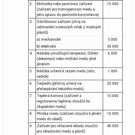
2.
Míchačka nebo pastovací zařízení
15 000
(zařízení pro homogenizaci medu a
jeho úpravu do pastovité konzistence)
3.
Odvíčkovací zařízení (stroj na
odstranění voskových víček z medných
plástů)
a) mechanické
5 000
b) elektrické
30 000
4.
Nádoba umožňující temperaci, čištění
6 000
(dekantaci) nebo míchání medu před
plněním
5.
Nádoba určená k cezení medu (síto,
1 000
cedník)
6.
Čerpadlo (přístroj určený na
25 000
přečerpávání tekutého medu)
7.
Tepelná komora (zařízení s
10 000
regulovanou teplotou sloužící ke
zkapalnění medu)
8.
Plnička medu (zařízení sloužící k plnění
10 000
medu do obalů)
9.
Zařízení pro chlazené sklady sloužící
40 000
pro skladování medu a plástů