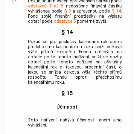
(7)
Pokud souhrn všech oprávněných nároků podle
odstavců 1 až 5
nedosáhne finanční částku
vyhlášenou podle
§ 9
a upravenou podle
§ 14
,
Fond zbylé finanční prostředky na výplatu
dotací podle
odstavce 5
poměrně zvýší.
§ 14
Pokud se pro příslušný kalendářní rok oproti
předchozímu kalendářnímu roku sníží celková
výše příjmů rozpočtu Fondu určených na
dotace podle tohoto nařízení, sníží se sazby
dotací podle tohoto nařízení na příslušný
kalendářní rok o takovou procentní část, o
jakou se snížila celková výše těchto příjmů
rozpočtu Fondu oproti předchozímu
kalendářnímu roku.
§ 15
Účinnost
Toto nařízení nabývá účinnosti dnem jeho
vyhlášení.