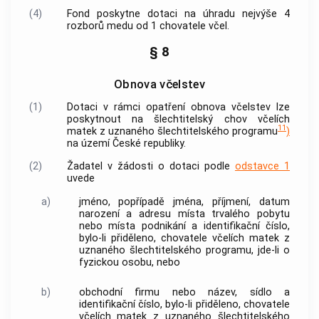
(4)
Fond poskytne dotaci na úhradu nejvýše 4
rozborů medu od 1 chovatele včel.
§ 8
Obnova včelstev
(1)
Dotaci v rámci opatření obnova včelstev lze
poskytnout na šlechtitelský chov včelích
11
matek z uznaného šlechtitelského programu
)
na území České republiky.
(2)
Žadatel v žádosti o dotaci podle
odstavce 1
uvede
a)
jméno, popřípadě jména, příjmení, datum
narození a adresu místa trvalého pobytu
nebo místa podnikání a identifikační číslo,
bylo-li přiděleno, chovatele včelích matek z
uznaného šlechtitelského programu, jde-li o
fyzickou osobu, nebo
b)
obchodní firmu nebo název, sídlo a
identifikační číslo, bylo-li přiděleno, chovatele
včelích matek z uznaného šlechtitelského