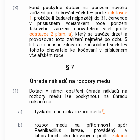
(3)
Fond poskytne dotaci na pořízení nového
zařízení pro kočování včelstev podle
odstavce
1
, prokáže-li žadatel nejpozději do 31. července
v příslušném včelařském roce pořízení
takového zařízení chovatelem včel podle
odstavce 2 písm. a)
, který se zaváže držet a
provozovat toto zařízení nejméně po dobu 5
let, a současně zdravotní způsobilost včelstev
tohoto chovatele ke kočování v příslušném
včelařském roce.
§ 7
Úhrada nákladů na rozbory medu
(1)
Dotaci v rámci opatření úhrada nákladů na
rozbory medu lze poskytnout na úhradu
nákladů na
9
a)
fyzikálně chemický rozbor medu
)
,
b)
rozbor medu na přítomnost spór
Paenibacillus larvae, prováděný v
laboratořích akreditovaných podle
zákona