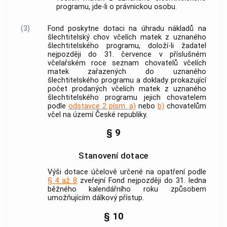
programu, jde-li o právnickou osobu.
(3)
Fond poskytne dotaci na úhradu nákladů na
šlechtitelský chov včelích matek z uznaného
šlechtitelského programu, doloží-li žadatel
nejpozději do 31. července v příslušném
včelařském roce seznam chovatelů včelích
matek zařazených do uznaného
šlechtitelského programu a doklady prokazující
počet prodaných včelích matek z uznaného
šlechtitelského programu jejich chovatelem
podle
odstavce 2 písm. a)
nebo
b)
chovatelům
včel na území České republiky.
§ 9
Stanovení dotace
Výši dotace účelově určené na opatření podle
§ 4 až 8
zveřejní Fond nejpozději do 31. ledna
běžného kalendářního roku způsobem
umožňujícím dálkový přístup.
§ 10