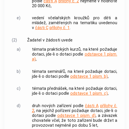
podle
části A
přílohy č. 2
nejméně v hodnotě
20 000 Kč,
e)
vedení včelařských kroužků pro děti a
mládež, zaměřených na tematiku uvedenou
v
části C
přílohy č. 1
.
(2)
Žadatel v žádosti uvede
a)
témata praktických kurzů, na které požaduje
dotaci, jde-li o dotaci podle
odstavce 1 písm.
a)
,
b)
témata seminářů, na které požaduje dotaci,
jde-li o dotaci podle
odstavce 1 písm. b)
,
c)
témata přednášek, na které požaduje dotaci,
jde-li o dotaci podle
odstavce 1 písm. c)
,
d)
druh nových zařízení podle
části A
přílohy č.
2
, na jejichž pořízení požaduje dotaci, jde-li o
dotaci podle
odstavce 1 písm. d)
, a závazek
chovatele včel, že toto zařízení bude držet a
provozovat nejméně po dobu 5 let,