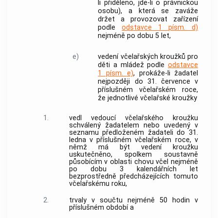
li přiděleno, jde-li o právnickou
osobu), a která se zaváže
držet a provozovat zařízení
podle
odstavce 1 písm. d)
nejméně po dobu 5 let,
e)
vedení včelařských kroužků pro
děti a mládež podle
odstavce
1 písm. e)
, prokáže-li žadatel
nejpozději do 31. července v
příslušném včelařském roce,
že jednotlivé včelařské kroužky
1.
vedl vedoucí včelařského kroužku
schválený žadatelem nebo uvedený v
seznamu předloženém žadateli do 31.
ledna v příslušném včelařském roce, v
němž má být vedení kroužku
uskutečněno, spolkem soustavně
působícím v oblasti chovu včel nejméně
po dobu 3 kalendářních let
bezprostředně předcházejících tomuto
včelařskému roku,
2.
trvaly v součtu nejméně 50 hodin v
příslušném období a