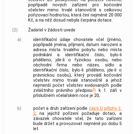
popřípadě nových zařízení pro kočování
včelstev mimo trvalé stanoviště s celkovou
pořizovací hodnotou, která činí nejméně 20 000
Kč, a na něž dosud nebyla čerpána dotace.
(2)
Žadatel v žádosti uvede
a)
identifikační údaje chovatele včel (jméno,
popřípadě jména, příjmení, datum narození a
adresa místa trvalého pobytu nebo místa
podnikání a identifikační číslo, bylo-li
přiděleno, jde-li o fyzickou osobu, nebo
obchodní firma nebo název, sídlo a
identifikační číslo, bylo-li přiděleno, jde-li o
právnickou osobu), který provádí kočování
včelstev mimo trvalé stanoviště a jehož
nejmenší počet včelstev evidovaných podle
3
zvláštního právního předpisu
)
k 1. září v
příslušném včelařském roce je 20,
b)
počet a druh zařízení podle
části D
přílohy č.
2
, na jejichž pořízení požaduje dotaci, a
závazek chovatele včel, že tato zařízení
bude držet a provozovat nejméně po dobu 5
let.