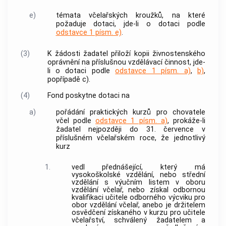
e)
témata včelařských kroužků, na které
požaduje dotaci, jde-li o dotaci podle
odstavce 1 písm. e)
.
(3)
K žádosti žadatel přiloží kopii živnostenského
oprávnění na příslušnou vzdělávací činnost, jde-
li o dotaci podle
odstavce 1 písm. a)
,
b)
,
popřípadě c).
(4)
Fond poskytne dotaci na
a)
pořádání praktických kurzů pro chovatele
včel podle
odstavce 1 písm. a)
, prokáže-li
žadatel nejpozději do 31. července v
příslušném včelařském roce, že jednotlivý
kurz
1.
vedl přednášející, který má
vysokoškolské vzdělání, nebo střední
vzdělání s výučním listem v oboru
vzdělání včelař, nebo získal odbornou
kvalifikaci učitele odborného výcviku pro
obor vzdělání včelař, anebo je držitelem
osvědčení získaného v kurzu pro učitele
včelařství, schválený žadatelem a