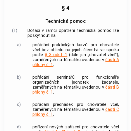
§ 4
Technická pomoc
(1)
Dotaci v rámci opatření technická pomoc lze
poskytnout na
a)
pořádání praktických kurzů pro chovatele
včel bez ohledu na jejich členství ve spolku
podle
§ 3 odst. 1
(dále jen „chovatel včel“),
zaměřených na tématiku uvedenou v
části A
přílohy č. 1
,
b)
pořádání seminářů pro funkcionáře
organizačních jednotek žadatele,
zaměřených na tématiku uvedenou v
části B
přílohy č. 1
,
c)
pořádání přednášek pro chovatele včel,
zaměřených na tématiku uvedenou v
části C
přílohy č. 1
,
d)
pořízení nových zařízení pro chovatele včel