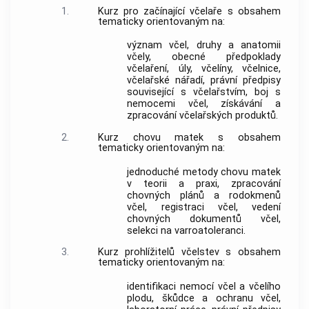
1.
Kurz pro začínající včelaře s obsahem
tematicky orientovaným na:
význam včel, druhy a anatomii
včely, obecné předpoklady
včelaření, úly, včelíny, včelnice,
včelařské nářadí, právní předpisy
související s včelařstvím, boj s
nemocemi včel, získávání a
zpracování včelařských produktů.
2.
Kurz chovu matek s obsahem
tematicky orientovaným na:
jednoduché metody chovu matek
v teorii a praxi, zpracování
chovných plánů a rodokmenů
včel, registraci včel, vedení
chovných dokumentů včel,
selekci na varroatoleranci.
3.
Kurz prohlížitelů včelstev s obsahem
tematicky orientovaným na:
identifikaci nemocí včel a včelího
plodu, škůdce a ochranu včel,