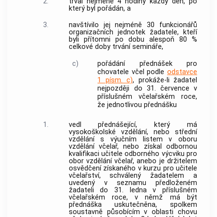
2.
trval nejméně 4 hodiny každý den, po
který byl pořádán, a
3.
navštívilo jej nejméně 30 funkcionářů
organizačních jednotek žadatele, kteří
byli přítomni po dobu alespoň 80 %
celkové doby trvání semináře,
c)
pořádání přednášek pro
chovatele včel podle
odstavce
1 písm. c)
, prokáže-li žadatel
nejpozději do 31. července v
příslušném včelařském roce,
že jednotlivou přednášku
1.
vedl přednášející, který má
vysokoškolské vzdělání, nebo střední
vzdělání s výučním listem v oboru
vzdělání včelař, nebo získal odbornou
kvalifikaci učitele odborného výcviku pro
obor vzdělání včelař, anebo je držitelem
osvědčení získaného v kurzu pro učitele
včelařství, schválený žadatelem a
uvedený v seznamu předloženém
žadateli do 31. ledna v příslušném
včelařském roce, v němž má být
přednáška uskutečněna, spolkem
soustavně působícím v oblasti chovu