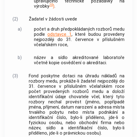
upravujícího technické požadavky na
10
výrobky
)
.
(2)
Žadatel v žádosti uvede
a)
počet a druh předpokládaných rozborů medu
podle
odstavce 1
, které budou provedeny
nejpozději do 31. července v příslušném
včelařském roce,
b)
název a sídlo akreditované laboratoře
včetně kopie osvědčení o akreditaci.
(3)
Fond poskytne dotaci na úhradu nákladů na
rozbory medu, prokáže-li žadatel nejpozději do
31. července v příslušném včelařském roce
počet provedených rozborů medu a doloží
identifikační údaje chovatele včel, který tyto
rozbory nechal provést (jméno, popřípadě
jména, příjmení, datum narození a adresa místa
trvalého pobytu nebo místa podnikání a
identifikační číslo, bylo-li přiděleno, jde-li o
fyzickou osobu, nebo obchodní firma nebo
název, sídlo a identifikační číslo, bylo-li
přiděleno, jde-li o právnickou osobu).