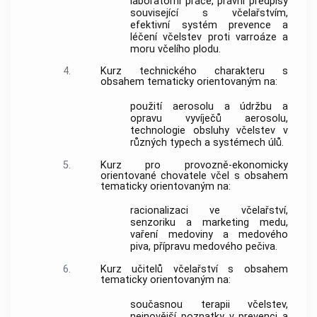
laboratorní práce, právní předpisy
související s včelařstvím,
efektivní systém prevence a
léčení včelstev proti varroáze a
moru včelího plodu.
4.
Kurz technického charakteru s
obsahem tematicky orientovaným na:
použití aerosolu a údržbu a
opravu vyvíječů aerosolu,
technologie obsluhy včelstev v
různých typech a systémech úlů.
5.
Kurz pro provozně-ekonomicky
orientované chovatele včel s obsahem
tematicky orientovaným na:
racionalizaci ve včelařství,
senzoriku a marketing medu,
vaření medoviny a medového
piva, přípravu medového pečiva.
6.
Kurz učitelů včelařství s obsahem
tematicky orientovaným na:
současnou terapii včelstev,
nejnovější poznatky v prevenci a