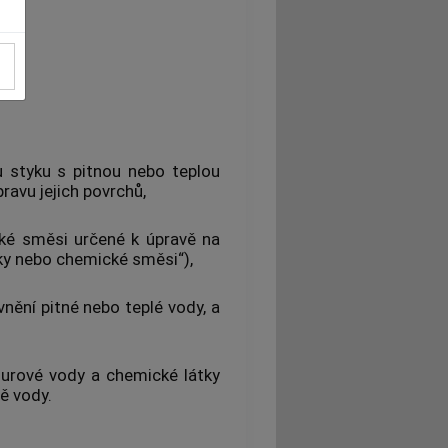
styku s pitnou nebo teplou
pravu jejich povrchů,
ké směsi určené k úpravě na
tky nebo chemické směsi“),
nění pitné nebo teplé vody, a
surové vody
a chemické látky
ě vody.