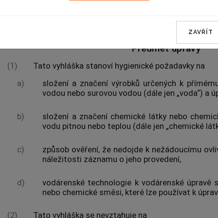
§ 1
ZAVŘÍT
Předmět úpravy
(1)
Tato vyhláška stanoví hygienické požadavky na
a)
složení a značení
výrobků
určených k přímému 
vodou nebo
surovou vodou
(dále jen „voda“) a ú
b)
složení a značení chemické látky nebo chemic
vodu pitnou nebo teplou (dále jen „chemické lá
c)
způsob
ověření
, že nedojde k nežádoucímu ovliv
náležitosti záznamu o jeho provedení,
d)
vodárenské technologie k vodárenské úpravě
nebo chemické směsi, které lze používat k úprav
(2)
Tato vyhláška se nevztahuje na