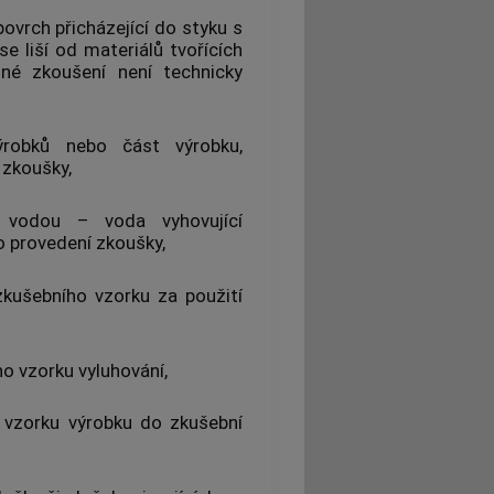
povrch přicházející do styku s
e liší od materiálů tvořících
né zkoušení není technicky
ýrobků
nebo část
výrobku
,
zkoušky
,
 vodou
– voda vyhovující
o provedení
zkoušky
,
zkušebního vzorku
za použití
ho vzorku
vyluhování
,
 vzorku
výrobku
do zkušební