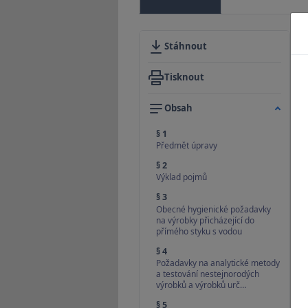
Stáhnout
Tisknout
Obsah
§ 1
Předmět úpravy
§ 2
Výklad pojmů
§ 3
Obecné hygienické požadavky
na výrobky přicházející do
přímého styku s vodou
§ 4
Požadavky na analytické metody
a testování nestejnorodých
výrobků a výrobků urč…
§ 5