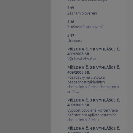
§ 15
Záznam o ověření
§ 16
Zrušovací ustanovení
§ 17
Účinnost
PŘÍLOHA Č. 1 K VYHLÁŠCE Č.
409/2005 SB.
Výluhová zkouška
PŘÍLOHA Č. 2 K VYHLÁŠCE Č.
409/2005 SB.
Požadavky na čistotu a
bezpečnost základních
chemických látek a chemických
směs…
PŘÍLOHA Č. 3 K VYHLÁŠCE Č.
409/2005 SB.
Výpočet povolené koncentrace
nečistot pro aplikaci ostatních
chemických látek n…
PŘÍLOHA Č. 4 K VYHLÁŠCE Č.