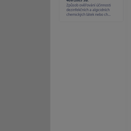
409/2005 SB.
Způsob ověřování účinnosti
dezinfekčních a algicidních
chemických látek nebo ch…