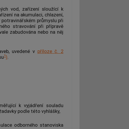
ých vod, zařízení sloužící k
řízení na akumulaci, chlazení,
 v potravinářském průmyslu při
ého stravování při přípravě
rvale zabudována nebo na něj
aveb, uvedené v
příloze č. 2
1
su
)
.
ěřující k vyjádření souladu
žadavky podle této vyhlášky,
ulace
odborného stanoviska