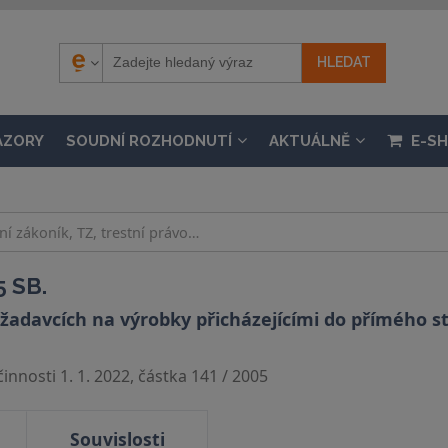
ÁZORY
SOUDNÍ ROZHODNUTÍ
AKTUÁLNĚ
E-S
 SB.
žadavcích na výrobky přicházejícími do přímého s
nnosti 1. 1. 2022, částka 141 / 2005
Souvislosti