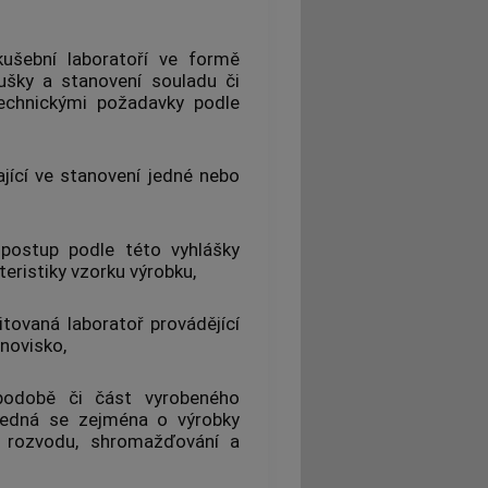
kušební laboratoří
ve formě
ušky
a stanovení souladu či
echnickými požadavky podle
jící ve stanovení jedné nebo
postup podle této vyhlášky
teristiky vzorku
výrobku
,
tovaná laboratoř provádějící
anovisko
,
odobě či část vyrobeného
 jedná se zejména o
výrobky
ě, rozvodu, shromažďování a