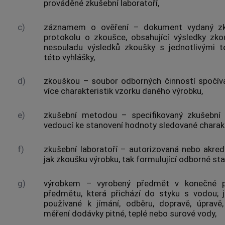
prováděné
zkušební laboratoří
,
c)
záznamem o ověření
– dokument vydaný
z
protokolu o
zkoušce
, obsahující výsledky
zko
nesouladu výsledků
zkoušky
s jednotlivými t
této vyhlášky,
d)
zkouškou
– soubor odborných činností spočíva
více charakteristik vzorku daného
výrobku
,
e)
zkušební metodou
– specifikovaný zkušební 
vedoucí ke stanovení hodnoty sledované charak
f)
zkušební laboratoří
– autorizovaná nebo akredi
jak
zkoušku
výrobku
, tak formulující
odborné st
g)
výrobkem
– vyrobený předmět v konečné p
předmětu, která přichází do styku s vodou;
používané k jímání, odběru, dopravě, úprav
měření dodávky pitné, teplé nebo
surové vody
,