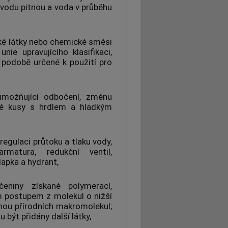
 vodu pitnou a voda v průběhu
é látky nebo chemické směsi
ie upravujícího klasifikaci,
podobě určené k použití pro
umožňující odbočení, změnu
vé kusy s hrdlem a hladkým
egulaci průtoku a tlaku vody,
armatura
, redukční ventil,
lapka a hydrant,
čeniny získané polymerací,
m postupem z molekul o nižší
ou přírodních makromolekul;
ýt přidány další látky,