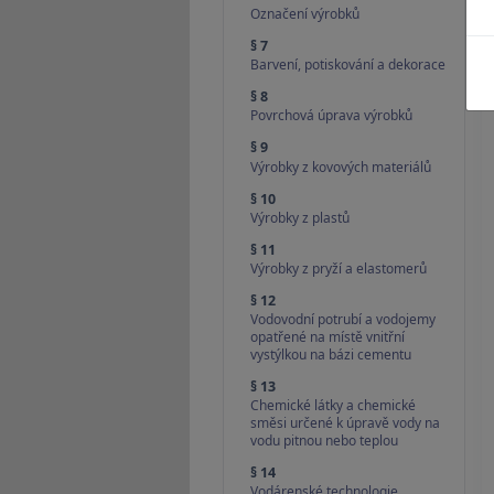
Označení výrobků
§ 7
Barvení, potiskování a dekorace
§ 8
Povrchová úprava výrobků
§ 9
Výrobky z kovových materiálů
§ 10
Výrobky z plastů
§ 11
Výrobky z pryží a elastomerů
§ 12
Vodovodní potrubí a vodojemy
opatřené na místě vnitřní
vystýlkou na bázi cementu
§ 13
Chemické látky a chemické
směsi určené k úpravě vody na
vodu pitnou nebo teplou
§ 14
Vodárenské technologie