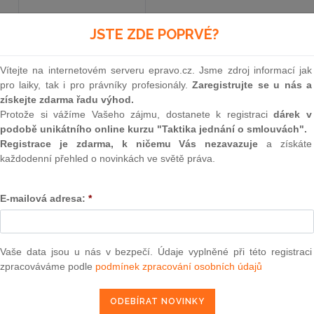
JSTE ZDE POPRVÉ?
Aktuální znění
od 1. 1. 2022
Vítejte na internetovém serveru epravo.cz. Jsme zdroj informací jak
pro laiky, tak i pro právníky profesionály.
Zaregistrujte se u nás a
409
získejte zdarma řadu výhod.
Protože si vážíme Vašeho zájmu, dostanete k registraci
dárek v
VYHLÁŠKA
podobě unikátního online kurzu "Taktika jednání o smlouvách".
Registrace je zdarma, k ničemu Vás nezavazuje
a získáte
ze dne 30. září 2005
každodenní přehled o novinkách ve světě práva.
o hygienických požadavcích na výrobky přicházej
E-mailová adresa:
*
vodou a na úpravu vody
Ministerstvo zdravotnictví stanoví podle
§ 108 
Vaše data jsou u nás v bezpečí. Údaje vyplněné při této registraci
258/2000 Sb., o ochraně veřejného zdraví a o z
zpracováváme podle
podmínek zpracování osobních údajů
souvisejících zákonů
, ve znění
zákona č. 320/20
k provedení
§ 5 odst. 1
,
2
,
5 až 9
zákona
: