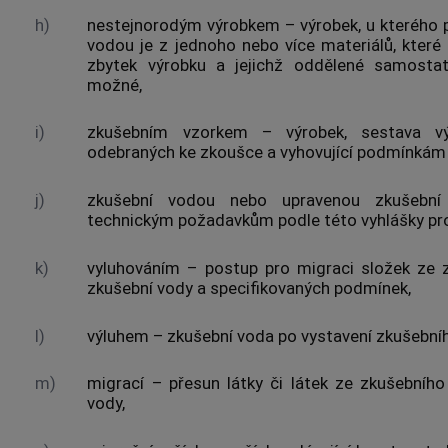
h)
nestejnorodým výrobkem
–
výrobek
, u kterého 
vodou je z jednoho nebo více materiálů, které s
zbytek
výrobku
a jejichž oddělené samostat
možné,
i)
zkušebním vzorkem
–
výrobek
, sestava
v
odebraných ke
zkoušce
a vyhovující
podmínkám
j)
zkušební vodou nebo upravenou zkušební
technickým požadavkům podle této vyhlášky pr
k)
vyluhováním
– postup pro
migraci
složek ze
zkušební vody a specifikovaných
podmínek
,
l)
výluhem
– zkušební voda po vystavení
zkušební
m)
migrací
– přesun látky či látek ze
zkušebního
vody,