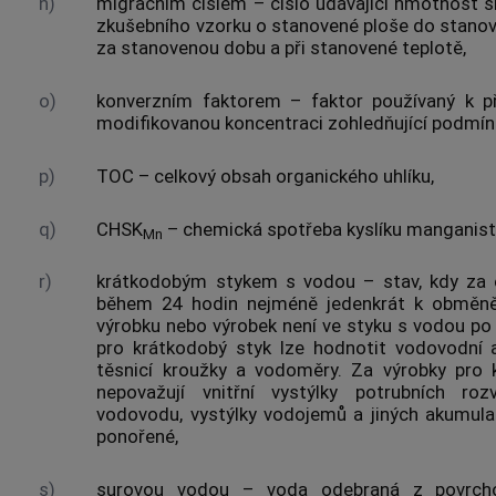
n)
migračním číslem
– číslo udávající hmotnost sl
zkušebního vzorku
o stanovené ploše do stanov
za stanovenou dobu a při stanovené teplotě,
o)
konverzním faktorem
– faktor používaný k 
modifikovanou koncentraci zohledňující
podmín
p)
TOC – celkový obsah organického uhlíku,
q)
CHSK
– chemická spotřeba kyslíku manganis
Mn
r)
krátkodobým stykem s vodou
– stav, kdy za
během 24 hodin nejméně jedenkrát k obměně
výrobku
nebo
výrobek
není ve styku s vodou po 
pro krátkodobý styk lze hodnotit vodovodní
těsnicí kroužky a vodoměry. Za
výrobky
pro
nepovažují vnitřní vystýlky potrubních roz
vodovodu, vystýlky vodojemů a jiných akumula
ponořené,
s)
surovou vodou
– voda odebraná z povrcho