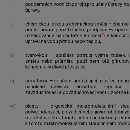
podzemních vodních zdrojů pro účely úpravy na
úpravy,
t)
chemickou látkou a chemickou směsí
– chemick
podle přímo použitelného předpisu Evropské un
4
označování a balení látek a směsí
)
v konečné 
úpravu na vodu pitnou nebo teplou,
u)
tvarovkou
– součást potrubí vyjma trubek, 
směru nebo průměru; patří sem též přírubo
koncem a hrdlové přesuvky,
v)
armaturou
– součást umožňující uzavření nebo r
například uzavírací
armatura
, regulační
zavzdušňovací a odvzdušňovací ventil, zpětná k
w)
plasty – organické makromolekulární slou
polykondenzací, polyadicí nebo jiným obdobný
molekulové hmotnosti, nebo chemickou přeměn
k těmto makromolekulárním sloučeninám mohou b