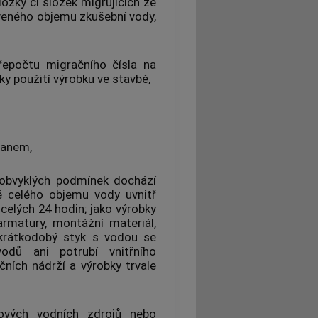
ožky či složek migrujících ze
eného objemu zkušební vody,
přepočtu
migračního čísla
na
ky
použití
výrobku
ve stavbě,
tanem,
 obvyklých
podmínek
dochází
 celého objemu vody uvnitř
celých 24 hodin; jako
výrobky
armatury
, montážní materiál,
krátkodobý styk s vodou
se
vodů ani potrubí vnitřního
čních nádrží a
výrobky
trvale
vých vodních zdrojů nebo