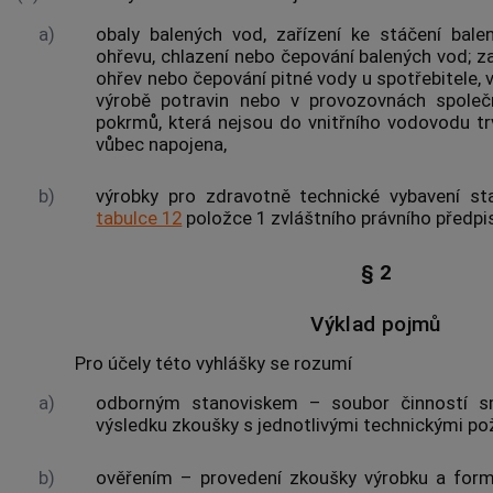
a)
obaly balených vod, zařízení ke stáčení balen
ohřevu, chlazení nebo čepování balených vod; za
ohřev nebo čepování
pitné vody
u
spotřebitele
,
výrobě potravin nebo v provozovnách společn
pokrmů
, která nejsou do vnitřního vodovodu t
vůbec napojena,
b)
výrobky
pro zdravotně technické vybavení st
tabulce 12
položce 1 zvláštního právního předpi
§ 2
Výklad pojmů
Pro účely této vyhlášky se rozumí
a)
odborným stanoviskem
– soubor činností sm
výsledku
zkoušky
s jednotlivými technickými po
b)
ověřením
– provedení
zkoušky
výrobku
a form