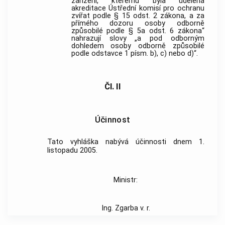
zařízení, kterému byla udělena
akreditace Ústřední komisí pro ochranu
zvířat podle § 15 odst. 2 zákona, a za
přímého dozoru osoby odborně
způsobilé podle § 5a odst. 6 zákona“
nahrazují slovy „a pod odborným
dohledem osoby odborně způsobilé
podle odstavce 1 písm. b), c) nebo d)“.
Čl. II
Účinnost
Tato vyhláška nabývá účinnosti dnem 1.
listopadu 2005.
Ministr:
Ing. Zgarba v. r.