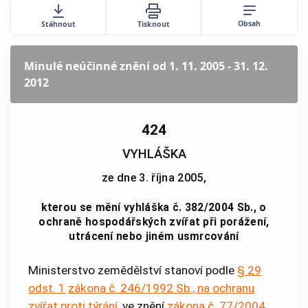
Obsah
Stáhnout
Tisknout
Minulé neúčinné znění
od 1. 11. 2005 - 31. 12.
2012
424
VYHLÁŠKA
ze dne 3. října 2005,
kterou se mění vyhláška č. 382/2004 Sb., o
ochraně hospodářských zvířat při porážení,
utrácení nebo jiném usmrcování
Ministerstvo zemědělství stanoví podle
§ 29
odst. 1
zákona č. 246/1992 Sb., na ochranu
zvířat proti týrání
, ve znění
zákona č. 77/2004