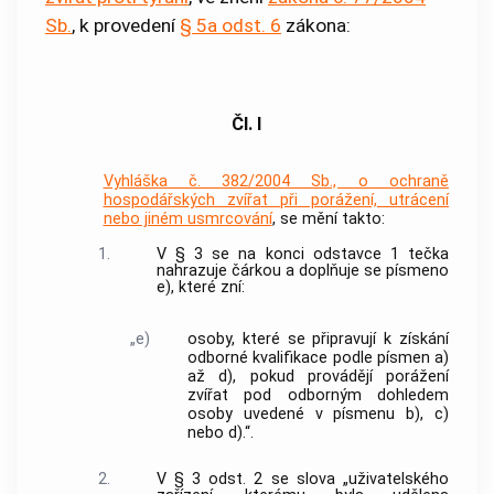
Sb.
, k provedení
§ 5a odst. 6
zákona:
Čl. I
Vyhláška č. 382/2004 Sb., o ochraně
hospodářských zvířat při porážení, utrácení
nebo jiném usmrcování
, se mění takto:
1.
V § 3 se na konci odstavce 1 tečka
nahrazuje čárkou a doplňuje se písmeno
e), které zní:
„e)
osoby, které se připravují k získání
odborné kvalifikace podle písmen a)
až d), pokud provádějí porážení
zvířat pod odborným dohledem
osoby uvedené v písmenu b), c)
nebo d).“.
2.
V § 3 odst. 2 se slova „uživatelského