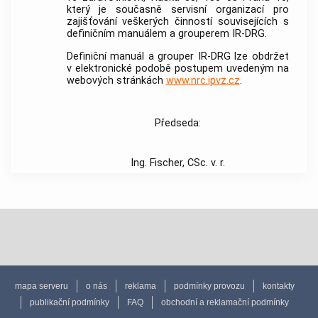
který je současně servisní organizací pro
zajišťování veškerých činností souvisejících s
definičním manuálem a grouperem IR-DRG.
Definiční manuál a grouper IR-DRG lze obdržet
v elektronické podobě postupem uvedeným na
webových stránkách
www.nrc.ipvz.cz
.
Předseda:
Ing. Fischer, CSc. v. r.
mapa serveru
o nás
reklama
podmínky provozu
kontakty
publikační podmínky
FAQ
obchodní a reklamační podmínky