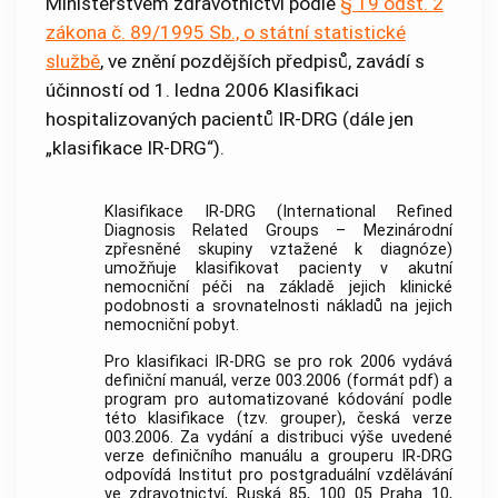
Ministerstvem zdravotnictví podle
§ 19 odst. 2
zákona č. 89/1995 Sb., o státní statistické
službě
, ve znění pozdějších předpisů, zavádí s
účinností od 1. ledna 2006 Klasifikaci
hospitalizovaných pacientů IR-DRG (dále jen
„klasifikace IR-DRG“).
Klasifikace IR-DRG (International Refined
Diagnosis Related Groups – Mezinárodní
zpřesněné skupiny vztažené k diagnóze)
umožňuje klasifikovat pacienty v akutní
nemocniční péči na základě jejich klinické
podobnosti a srovnatelnosti nákladů na jejich
nemocniční pobyt.
Pro klasifikaci IR-DRG se pro rok 2006 vydává
definiční manuál, verze 003.2006 (formát pdf) a
program pro automatizované kódování podle
této klasifikace (tzv. grouper), česká verze
003.2006. Za vydání a distribuci výše uvedené
verze definičního manuálu a grouperu IR-DRG
odpovídá Institut pro postgraduální vzdělávání
ve zdravotnictví, Ruská 85, 100 05 Praha 10,