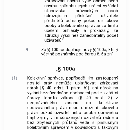
zpracování návrhu výše odměn nebo
návrhu způsobu jejich určení vyžádat
stanoviska právnických osob
sdružujících příslušné uživatele
předmětů ochrany, pokud se takové
osoby u kolektivního správce za tímto
účelem přihlásily a prokázaly, že
sdružují vyšší než zanedbatelný počet
uživatelů.“.
9.
Za § 100 se doplňuje nový § 100a, který
včetně poznámky pod čarou č. 6a zní:
„§ 100a
(1)
Kolektivní správce, popřípadě jím zastoupený
nositel práv, nemůže uplatňovat zdržovací
nárok [§ 40 odst. 1 písm. b)], ani nárok na
vydání bezdůvodného obohacení podle zvláštní
úpravy tohoto zákona (§ 40 odst. 3) z
neoprávněného zásahu do kolektivně
spravovaného práva nebo ohrožení takového
práva, pokud uživatel nebo osoba oprávněná
hájit zájmy v ní sdružených uživatelů řádně a
bez zbytečných průtahů vede s příslušným
kolektivním správcem v souvislosti s takovým