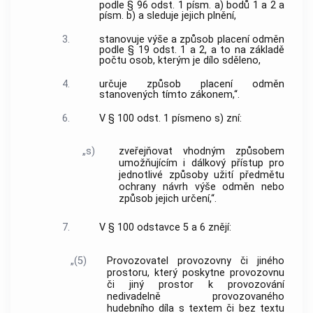
podle § 96 odst. 1 písm. a) bodů 1 a 2 a
písm. b) a sleduje jejich plnění,
3.
stanovuje výše a způsob placení odměn
podle § 19 odst. 1 a 2, a to na základě
počtu osob, kterým je dílo sděleno,
4.
určuje způsob placení odměn
stanovených tímto zákonem,“.
6.
V § 100 odst. 1 písmeno s) zní:
„s)
zveřejňovat vhodným způsobem
umožňujícím i dálkový přístup pro
jednotlivé způsoby užití předmětu
ochrany návrh výše odměn nebo
způsob jejich určení,“.
7.
V § 100 odstavce 5 a 6 znějí:
„(5)
Provozovatel provozovny či jiného
prostoru, který poskytne provozovnu
či jiný prostor k provozování
nedivadelně provozovaného
hudebního díla s textem či bez textu