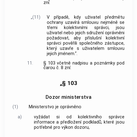
zní:
„(11)
V případě, kdy uživatel předmětu
ochrany uzavírá smlouvu nejméně se
třemi kolektivními správci, jsou
uživatel nebo jejich sdružení oprávněni
požadovat, aby příslušní kolektivní
správci pověřili společného zástupce,
který uzavře s uživatelem smlouvu
jejich jménem.“.
11.
§ 103 včetně nadpisu a poznámky pod
čarou č. 8 zní:
„§ 103
Dozor ministerstva
(1)
Ministerstvo je oprávněno
a)
vyžádat si od kolektivního správce
informace a předložení podkladů, které jsou
potřebné pro výkon dozoru,