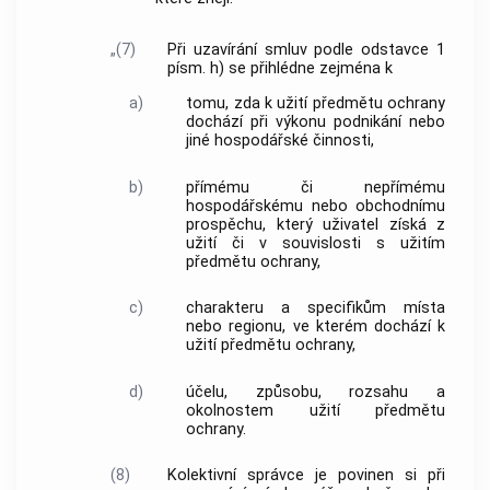
„(7)
Při uzavírání smluv podle odstavce 1
písm. h) se přihlédne zejména k
a)
tomu, zda k užití předmětu ochrany
dochází při výkonu podnikání nebo
jiné hospodářské činnosti,
b)
přímému či nepřímému
hospodářskému nebo obchodnímu
prospěchu, který uživatel získá z
užití či v souvislosti s užitím
předmětu ochrany,
c)
charakteru a specifikům místa
nebo regionu, ve kterém dochází k
užití předmětu ochrany,
d)
účelu, způsobu, rozsahu a
okolnostem užití předmětu
ochrany.
(8)
Kolektivní správce je povinen si při