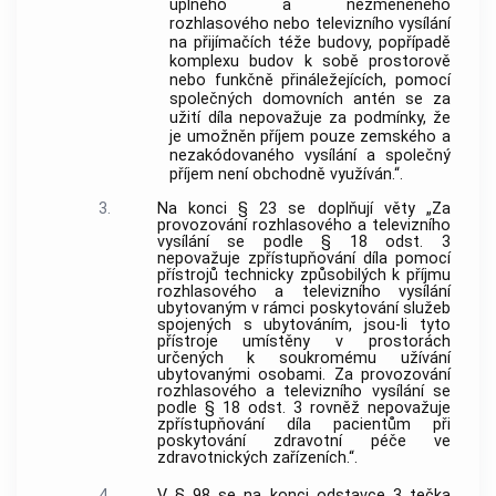
úplného a nezměněného
rozhlasového nebo televizního vysílání
na přijímačích téže budovy, popřípadě
komplexu budov k sobě prostorově
nebo funkčně přináležejících, pomocí
společných domovních antén se za
užití díla nepovažuje za podmínky, že
je umožněn příjem pouze zemského a
nezakódovaného vysílání a společný
příjem není obchodně využíván.“.
3.
Na konci § 23 se doplňují věty „Za
provozování rozhlasového a televizního
vysílání se podle § 18 odst. 3
nepovažuje zpřístupňování díla pomocí
přístrojů technicky způsobilých k příjmu
rozhlasového a televizního vysílání
ubytovaným v rámci poskytování služeb
spojených s ubytováním, jsou-li tyto
přístroje umístěny v prostorách
určených k soukromému užívání
ubytovanými osobami. Za provozování
rozhlasového a televizního vysílání se
podle § 18 odst. 3 rovněž nepovažuje
zpřístupňování díla pacientům při
poskytování zdravotní péče ve
zdravotnických zařízeních.“.
4.
V § 98 se na konci odstavce 3 tečka