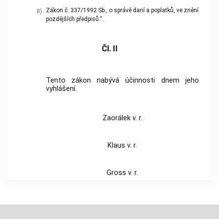
Zákon č. 337/1992 Sb., o správě daní a poplatků, ve znění
8)
pozdějších předpisů.“.
Čl. II
Tento zákon nabývá účinnosti dnem jeho
vyhlášení.
Zaorálek v. r.
Klaus v. r.
Gross v. r.