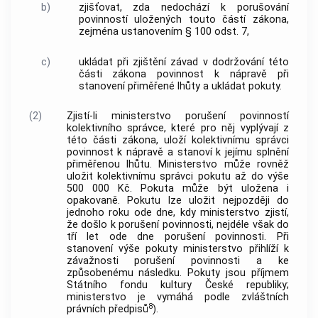
b)
zjišťovat, zda nedochází k porušování
povinností uložených touto částí zákona,
zejména ustanovením § 100 odst. 7,
c)
ukládat při zjištění závad v dodržování této
části zákona povinnost k nápravě při
stanovení přiměřené lhůty a ukládat pokuty.
(2)
Zjistí-li ministerstvo porušení povinností
kolektivního správce, které pro něj vyplývají z
této části zákona, uloží kolektivnímu správci
povinnost k nápravě a stanoví k jejímu splnění
přiměřenou lhůtu. Ministerstvo může rovněž
uložit kolektivnímu správci pokutu až do výše
500 000 Kč. Pokuta může být uložena i
opakovaně. Pokutu lze uložit nejpozději do
jednoho roku ode dne, kdy ministerstvo zjistí,
že došlo k porušení povinnosti, nejdéle však do
tří let ode dne porušení povinnosti. Při
stanovení výše pokuty ministerstvo přihlíží k
závažnosti porušení povinnosti a ke
způsobenému následku. Pokuty jsou příjmem
Státního fondu kultury České republiky;
ministerstvo je vymáhá podle zvláštních
8
právních předpisů
).