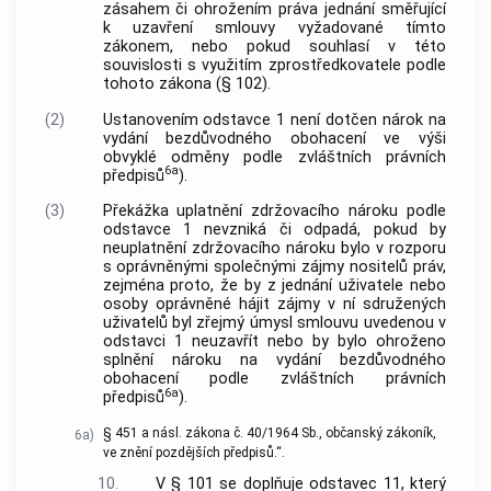
zásahem či ohrožením práva jednání směřující
k uzavření smlouvy vyžadované tímto
zákonem, nebo pokud souhlasí v této
souvislosti s využitím zprostředkovatele podle
tohoto zákona (§ 102).
(2)
Ustanovením odstavce 1 není dotčen nárok na
vydání bezdůvodného obohacení ve výši
obvyklé odměny podle zvláštních právních
6a
předpisů
).
(3)
Překážka uplatnění zdržovacího nároku podle
odstavce 1 nevzniká či odpadá, pokud by
neuplatnění zdržovacího nároku bylo v rozporu
s oprávněnými společnými zájmy nositelů práv,
zejména proto, že by z jednání uživatele nebo
osoby oprávněné hájit zájmy v ní sdružených
uživatelů byl zřejmý úmysl smlouvu uvedenou v
odstavci 1 neuzavřít nebo by bylo ohroženo
splnění nároku na vydání bezdůvodného
obohacení podle zvláštních právních
6a
předpisů
).
§ 451 a násl. zákona č. 40/1964 Sb., občanský zákoník,
6a)
ve znění pozdějších předpisů.“.
10.
V § 101 se doplňuje odstavec 11, který