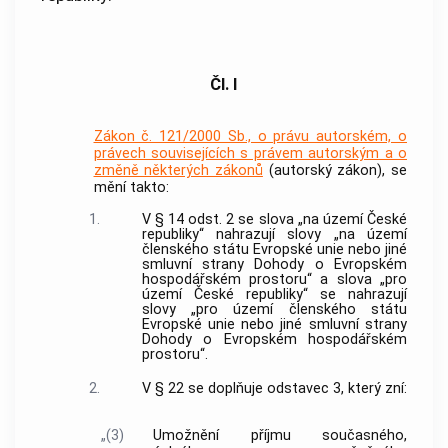
Čl. I
Zákon č. 121/2000 Sb., o právu autorském, o
právech souvisejících s právem autorským a o
změně některých zákonů
(autorský zákon), se
mění takto:
1.
V § 14 odst. 2 se slova „na území České
republiky“ nahrazují slovy „na území
členského státu Evropské unie nebo jiné
smluvní strany Dohody o Evropském
hospodářském prostoru“ a slova „pro
území České republiky“ se nahrazují
slovy „pro území členského státu
Evropské unie nebo jiné smluvní strany
Dohody o Evropském hospodářském
prostoru“.
2.
V § 22 se doplňuje odstavec 3, který zní:
„(3)
Umožnění příjmu současného,