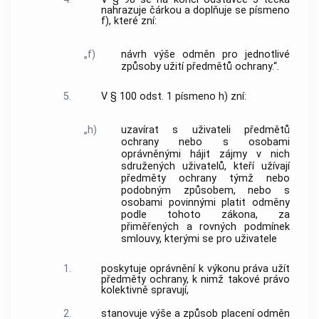
nahrazuje čárkou a doplňuje se písmeno
f), které zní:
„f)
návrh výše odměn pro jednotlivé
způsoby užití předmětů ochrany.“.
5.
V § 100 odst. 1 písmeno h) zní:
„h)
uzavírat s uživateli předmětů
ochrany nebo s osobami
oprávněnými hájit zájmy v nich
sdružených uživatelů, kteří užívají
předměty ochrany týmž nebo
podobným způsobem, nebo s
osobami povinnými platit odměny
podle tohoto zákona, za
přiměřených a rovných podmínek
smlouvy, kterými se pro uživatele
1.
poskytuje oprávnění k výkonu práva užít
předměty ochrany, k nimž takové právo
kolektivně spravují,
2.
stanovuje výše a způsob placení odměn