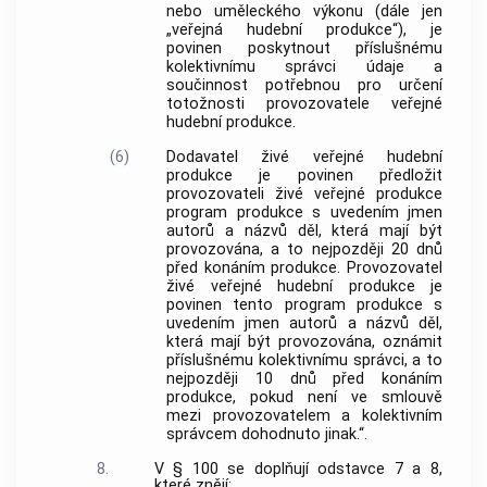
nebo uměleckého výkonu (dále jen
„veřejná hudební produkce“), je
povinen poskytnout příslušnému
kolektivnímu správci údaje a
součinnost potřebnou pro určení
totožnosti provozovatele veřejné
hudební produkce.
(6)
Dodavatel živé veřejné hudební
produkce je povinen předložit
provozovateli živé veřejné produkce
program produkce s uvedením jmen
autorů a názvů děl, která mají být
provozována, a to nejpozději 20 dnů
před konáním produkce. Provozovatel
živé veřejné hudební produkce je
povinen tento program produkce s
uvedením jmen autorů a názvů děl,
která mají být provozována, oznámit
příslušnému kolektivnímu správci, a to
nejpozději 10 dnů před konáním
produkce, pokud není ve smlouvě
mezi provozovatelem a kolektivním
správcem dohodnuto jinak.“.
8.
V § 100 se doplňují odstavce 7 a 8,
které znějí: