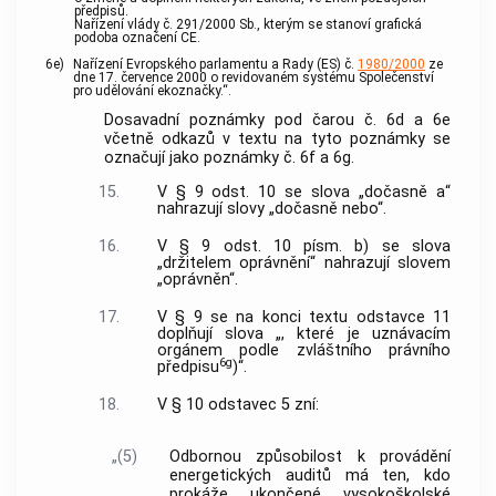
předpisů.
Nařízení vlády č. 291/2000 Sb., kterým se stanoví grafická
podoba označení CE.
6e)
Nařízení Evropského parlamentu a Rady (ES) č.
1980/2000
ze
dne 17. července 2000 o revidovaném systému Společenství
pro udělování ekoznačky.“.
Dosavadní poznámky pod čarou č. 6d a 6e
včetně odkazů v textu na tyto poznámky se
označují jako poznámky č. 6f a 6g.
15.
V § 9 odst. 10 se slova „dočasně a“
nahrazují slovy „dočasně nebo“.
16.
V § 9 odst. 10 písm. b) se slova
„držitelem oprávnění“ nahrazují slovem
„oprávněn“.
17.
V § 9 se na konci textu odstavce 11
doplňují slova „, které je uznávacím
orgánem podle zvláštního právního
6g
předpisu
)“.
18.
V § 10 odstavec 5 zní:
„(5)
Odbornou způsobilost k provádění
energetických auditů má ten, kdo
prokáže ukončené vysokoškolské