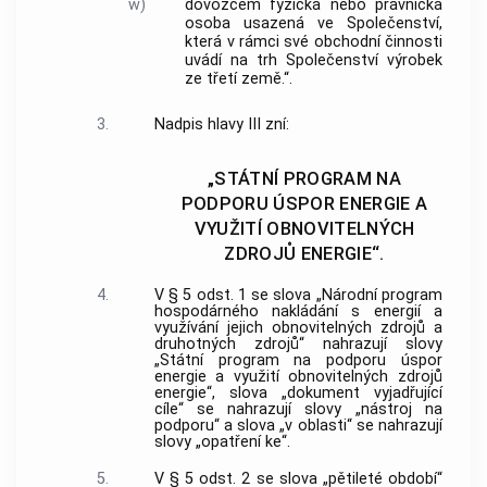
w)
dovozcem fyzická nebo právnická
osoba usazená ve Společenství,
která v rámci své obchodní činnosti
uvádí na trh Společenství výrobek
ze třetí země.“.
3.
Nadpis hlavy III zní:
„STÁTNÍ PROGRAM NA
PODPORU ÚSPOR ENERGIE A
VYUŽITÍ OBNOVITELNÝCH
ZDROJŮ ENERGIE“.
4.
V § 5 odst. 1 se slova „Národní program
hospodárného nakládání s energií a
využívání jejich obnovitelných zdrojů a
druhotných zdrojů“ nahrazují slovy
„Státní program na podporu úspor
energie a využití obnovitelných zdrojů
energie“, slova „dokument vyjadřující
cíle“ se nahrazují slovy „nástroj na
podporu“ a slova „v oblasti“ se nahrazují
slovy „opatření ke“.
5.
V § 5 odst. 2 se slova „pětileté období“