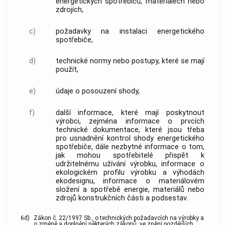
energetických spotřebičů, materiálech nebo
zdrojích,
c)
požadavky na instalaci energetického
spotřebiče,
d)
technické normy nebo postupy, které se mají
použít,
e)
údaje o posouzení shody,
f)
další informace, které mají poskytnout
výrobci, zejména informace o prvcích
technické dokumentace, které jsou třeba
pro usnadnění kontrol shody energetického
spotřebiče, dále nezbytné informace o tom,
jak mohou spotřebitelé přispět k
udržitelnému užívání výrobku, informace o
ekologickém profilu výrobku a výhodách
ekodesignu, informace o materiálovém
složení a spotřebě energie, materiálů nebo
zdrojů konstrukčních části a podsestav.
6d)
Zákon č. 22/1997 Sb., o technických požadavcích na výrobky a
o změně a doplnění některých zákonů, ve znění pozdějších