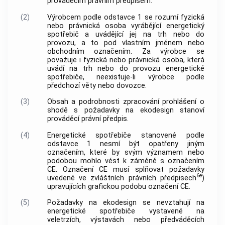
prováděcím právním předpisem.
(2)
Výrobcem podle odstavce 1 se rozumí fyzická
nebo právnická osoba vyrábějící energetický
spotřebič a uvádějící jej na trh nebo do
provozu, a to pod vlastním jménem nebo
obchodním označením. Za výrobce se
považuje i fyzická nebo právnická osoba, která
uvádí na trh nebo do provozu energetické
spotřebiče, neexistuje-li výrobce podle
předchozí věty nebo dovozce.
(3)
Obsah a podrobnosti zpracování prohlášení o
shodě s požadavky na ekodesign stanoví
prováděcí právní předpis.
(4)
Energetické spotřebiče stanovené podle
odstavce 1 nesmí být opatřeny jiným
označením, které by svým významem nebo
podobou mohlo vést k záměně s označením
CE. Označení CE musí splňovat požadavky
6e
uvedené ve zvláštních právních předpisech
)
upravujících grafickou podobu označení CE.
(5)
Požadavky na ekodesign se nevztahují na
energetické spotřebiče vystavené na
veletrzích, výstavách nebo předváděcích