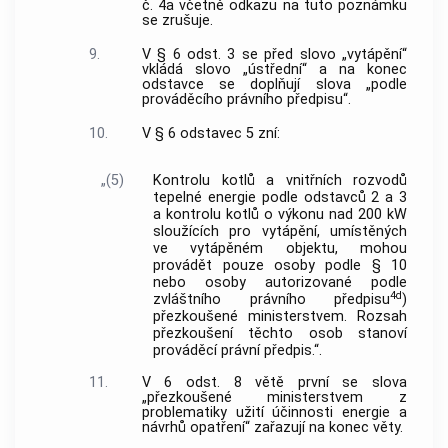
č. 4a včetně odkazu na tuto poznámku
se zrušuje.
9.
V § 6 odst. 3 se před slovo „vytápění“
vkládá slovo „ústřední“ a na konec
odstavce se doplňují slova „podle
prováděcího právního předpisu“.
10.
V § 6 odstavec 5 zní:
„(5)
Kontrolu kotlů a vnitřních rozvodů
tepelné energie podle odstavců 2 a 3
a kontrolu kotlů o výkonu nad 200 kW
sloužících pro vytápění, umístěných
ve vytápěném objektu, mohou
provádět pouze osoby podle § 10
nebo osoby autorizované podle
4d
zvláštního právního předpisu
)
přezkoušené ministerstvem. Rozsah
přezkoušení těchto osob stanoví
prováděcí právní předpis.“.
11.
V 6 odst. 8 větě první se slova
„přezkoušené ministerstvem z
problematiky užití účinnosti energie a
návrhů opatření“ zařazují na konec věty.