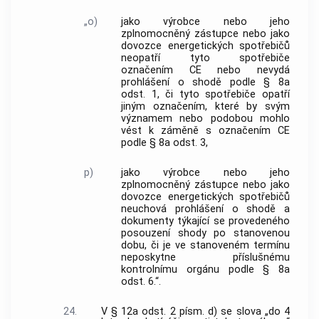
„o)
jako výrobce nebo jeho
zplnomocněný zástupce nebo jako
dovozce energetických spotřebičů
neopatří tyto spotřebiče
označením CE nebo nevydá
prohlášení o shodě podle § 8a
odst. 1, či tyto spotřebiče opatří
jiným označením, které by svým
významem nebo podobou mohlo
vést k záměně s označením CE
podle § 8a odst. 3,
p)
jako výrobce nebo jeho
zplnomocněný zástupce nebo jako
dovozce energetických spotřebičů
neuchová prohlášení o shodě a
dokumenty týkající se provedeného
posouzení shody po stanovenou
dobu, či je ve stanoveném termínu
neposkytne příslušnému
kontrolnímu orgánu podle § 8a
odst. 6.“.
24.
V § 12a odst. 2 písm. d) se slova „do 4