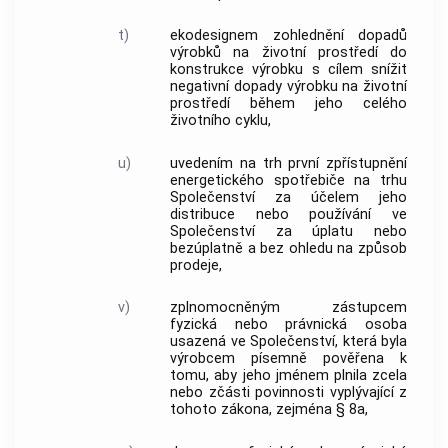
t)
ekodesignem zohlednění dopadů
výrobků na životní prostředí do
konstrukce výrobku s cílem snížit
negativní dopady výrobku na životní
prostředí během jeho celého
životního cyklu,
u)
uvedením na trh první zpřístupnění
energetického spotřebiče na trhu
Společenství za účelem jeho
distribuce nebo používání ve
Společenství za úplatu nebo
bezúplatně a bez ohledu na způsob
prodeje,
v)
zplnomocněným zástupcem
fyzická nebo právnická osoba
usazená ve Společenství, která byla
výrobcem písemně pověřena k
tomu, aby jeho jménem plnila zcela
nebo zčásti povinnosti vyplývající z
tohoto zákona, zejména § 8a,