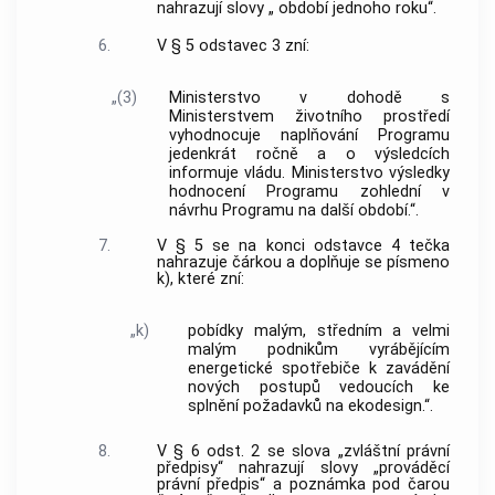
nahrazují slovy „ období jednoho roku“.
6.
V § 5 odstavec 3 zní:
„(3)
Ministerstvo v dohodě s
Ministerstvem životního prostředí
vyhodnocuje naplňování Programu
jedenkrát ročně a o výsledcích
informuje vládu. Ministerstvo výsledky
hodnocení Programu zohlední v
návrhu Programu na další období.“.
7.
V § 5 se na konci odstavce 4 tečka
nahrazuje čárkou a doplňuje se písmeno
k), které zní:
„k)
pobídky malým, středním a velmi
malým podnikům vyrábějícím
energetické spotřebiče k zavádění
nových postupů vedoucích ke
splnění požadavků na ekodesign.“.
8.
V § 6 odst. 2 se slova „zvláštní právní
předpisy“ nahrazují slovy „prováděcí
právní předpis“ a poznámka pod čarou