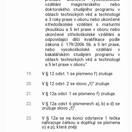
vzdělání magisterského nebo
doktorského studijního programu v
oblasti technických věd a technologií
a 3 roky praxe v oboru nebo ukončené
středoškolské vzdělání s maturitní
zkouškou a 5 let praxe v oboru nebo
ukončené středoškolské vzdělání a
odpovídající dílčí kvalifikace podle
zákona č. 179/2006 Sb. a 5 let praxe,
nebo vysokoškolské vzdělání v
bakalářském studijním programu v
oblasti technických věd a technologií
a 5 let praxe v oboru.“.
19.
V § 12 odst. 1 se písmeno f) zrušuje.
20.
V § 12 odst. 2 se slovo „f)“ zrušuje.
21.
V § 12a odst. 1 se písmeno f) zrušuje.
22.
V § 12a odst. 6 písmenech a), b) a d) se
zrušuje slovo „f)“.
23.
V § 12a se na konci odstavce 1 tečka
nahrazuje čárkou a doplňují se písmena
o) a p), která znějí: