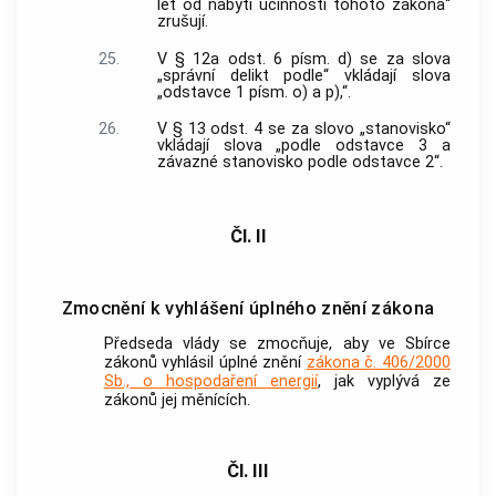
let od nabytí účinnosti tohoto zákona“
zrušují.
25.
V § 12a odst. 6 písm. d) se za slova
„správní delikt podle“ vkládají slova
„odstavce 1 písm. o) a p),“.
26.
V § 13 odst. 4 se za slovo „stanovisko“
vkládají slova „podle odstavce 3 a
závazné stanovisko podle odstavce 2“.
Čl. II
Zmocnění k vyhlášení úplného znění zákona
Předseda vlády se zmocňuje, aby ve Sbírce
zákonů vyhlásil úplné znění
zákona č. 406/2000
Sb., o hospodaření energií
, jak vyplývá ze
zákonů jej měnících.
Čl. III