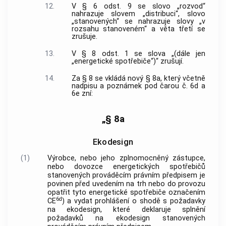
12.
V § 6 odst. 9 se slovo „rozvod“
nahrazuje slovem „distribuci“, slovo
„stanovených“ se nahrazuje slovy „v
rozsahu stanoveném“ a věta třetí se
zrušuje.
13.
V § 8 odst. 1 se slova „(dále jen
„energetické spotřebiče“)“ zrušují.
14.
Za § 8 se vkládá nový § 8a, který včetně
nadpisu a poznámek pod čarou č. 6d a
6e zní:
„§ 8a
Ekodesign
(1)
Výrobce, nebo jeho zplnomocněný zástupce,
nebo dovozce energetických spotřebičů
stanovených prováděcím právním předpisem je
povinen před uvedením na trh nebo do provozu
opatřit tyto energetické spotřebiče označením
6d
CE
) a vydat prohlášení o shodě s požadavky
na ekodesign, které deklaruje splnění
požadavků na ekodesign stanovených