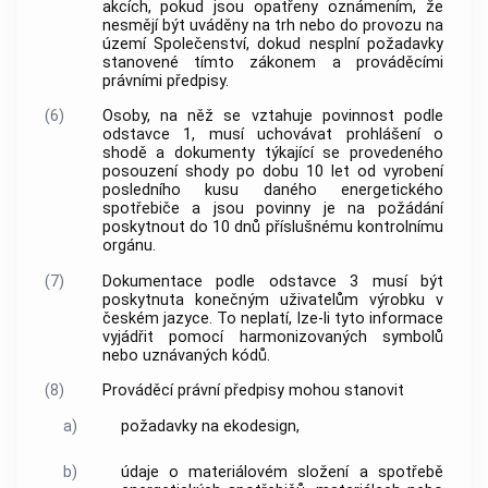
akcích, pokud jsou opatřeny oznámením, že
nesmějí být uváděny na trh nebo do provozu na
území Společenství, dokud nesplní požadavky
stanovené tímto zákonem a prováděcími
právními předpisy.
(6)
Osoby, na něž se vztahuje povinnost podle
odstavce 1, musí uchovávat prohlášení o
shodě a dokumenty týkající se provedeného
posouzení shody po dobu 10 let od vyrobení
posledního kusu daného energetického
spotřebiče a jsou povinny je na požádání
poskytnout do 10 dnů příslušnému kontrolnímu
orgánu.
(7)
Dokumentace podle odstavce 3 musí být
poskytnuta konečným uživatelům výrobku v
českém jazyce. To neplatí, lze-li tyto informace
vyjádřit pomocí harmonizovaných symbolů
nebo uznávaných kódů.
(8)
Prováděcí právní předpisy mohou stanovit
a)
požadavky na ekodesign,
b)
údaje o materiálovém složení a spotřebě