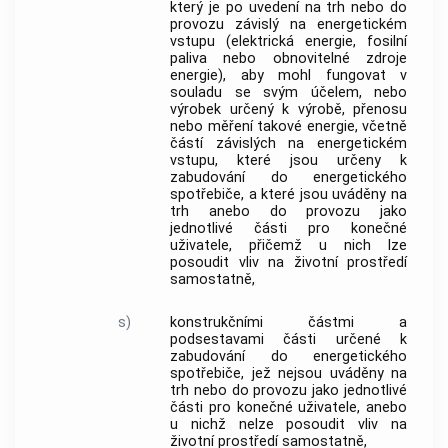
který je po uvedení na trh nebo do
provozu závislý na energetickém
vstupu (elektrická energie, fosilní
paliva nebo obnovitelné zdroje
energie), aby mohl fungovat v
souladu se svým účelem, nebo
výrobek určený k výrobě, přenosu
nebo měření takové energie, včetně
částí závislých na energetickém
vstupu, které jsou určeny k
zabudování do energetického
spotřebiče, a které jsou uváděny na
trh anebo do provozu jako
jednotlivé části pro konečné
uživatele, přičemž u nich lze
posoudit vliv na životní prostředí
samostatně,
s)
konstrukčními částmi a
podsestavami části určené k
zabudování do energetického
spotřebiče, jež nejsou uváděny na
trh nebo do provozu jako jednotlivé
části pro konečné uživatele, anebo
u nichž nelze posoudit vliv na
životní prostředí samostatně,