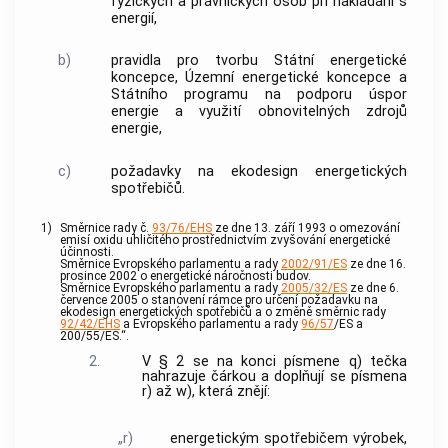
fyzických a právnických osob při nakládání s
energií,
b)
pravidla pro tvorbu Státní energetické
koncepce, Územní energetické koncepce a
Státního programu na podporu úspor
energie a využití obnovitelných zdrojů
energie,
c)
požadavky na ekodesign energetických
spotřebičů.
1)
Směrnice rady č.
93/76/EHS
ze dne 13. září 1993 o omezování
emisí oxidu uhličitého prostřednictvím zvyšování energetické
účinnosti.
Směrnice Evropského parlamentu a rady
2002/91/ES
ze dne 16.
prosince 2002 o energetické náročnosti budov.
Směrnice Evropského parlamentu a rady
2005/32/ES
ze dne 6.
července 2005 o stanovení rámce pro určení požadavku na
ekodesign energetických spotřebičů a o změně směrnic rady
92/42/EHS
a Evropského parlamentu a rady
96/57
/ES a
200/55/ES.“.
2.
V § 2 se na konci písmene q) tečka
nahrazuje čárkou a doplňují se písmena
r) až w), která znějí:
„r)
energetickým spotřebičem výrobek,