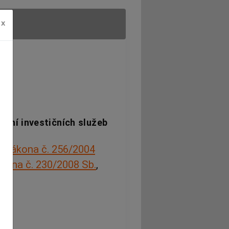
x
vání investičních služeb
2
zákona č. 256/2004
kona č. 230/2008 Sb.
,