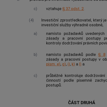
c)
vztahuje
§ 37 odst. 2
.
(4)
Investiční zprostředkovatel, který 
investiční služby výhradně osobně,
a)
namísto požadavků uvedenýc
zásady a pracovní postupy p
kontroly dodržování právních povi
b)
namísto požadavků podle
§ 8
zásady a pracovní postupy v o
písm. e)
,
g)
,
i)
,
k)
a
l)
a
c)
průběžně kontroluje dodržování 
činností podle písemně zachy
postupů.
ČÁST DRUHÁ