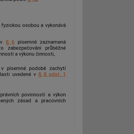
je fyzickou osobou a vykonává
h v
§ 6
písemně zaznamená
ro zabezpečování průběžné
nností a výkonu činnosti,
v písemné podobě zachytí
blasti uvedené v
§ 8 odst. 1
právních povinností a výkon
cených zásad a pracovních