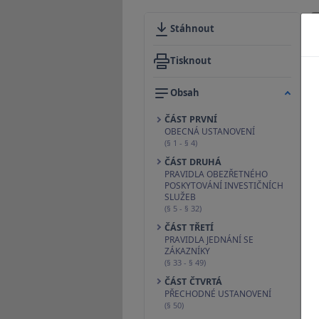
Stáhnout
Tisknout
Obsah
ČÁST PRVNÍ
OBECNÁ USTANOVENÍ
(§ 1 - § 4)
ČÁST DRUHÁ
PRAVIDLA OBEZŘETNÉHO
POSKYTOVÁNÍ INVESTIČNÍCH
SLUŽEB
(§ 5 - § 32)
ČÁST TŘETÍ
PRAVIDLA JEDNÁNÍ SE
ZÁKAZNÍKY
(§ 33 - § 49)
ČÁST ČTVRTÁ
PŘECHODNÉ USTANOVENÍ
(§ 50)