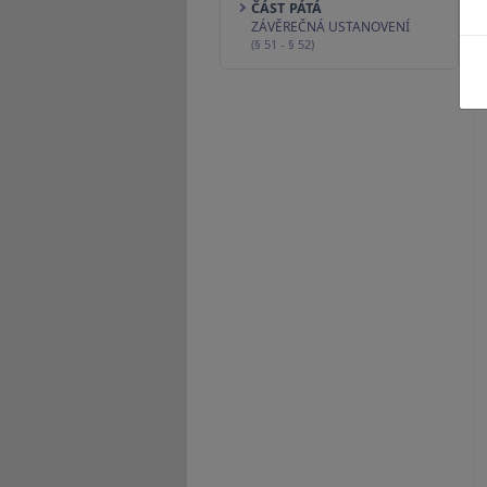
ČÁST PÁTÁ
ZÁVĚREČNÁ USTANOVENÍ
(§ 51 - § 52)