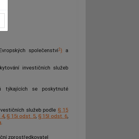
1
Evropských společenství
)
a
ytování investičních služeb
 týkajících se poskytnuté
investičních služeb podle
§ 15
 4
,
§ 15i odst. 5
,
§ 15l odst. 6
,
a
.
iční zprostředkovatel