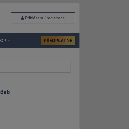
Přihlášení / registrace
HOP
PŘEDPLATNÉ
užeb