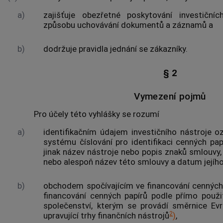
a)
zajišťuje obezřetné poskytování investičn
způsobu uchovávání dokumentů a záznamů a
b)
dodržuje pravidla jednání se zákazníky.
§ 2
Vymezení pojmů
Pro účely této vyhlášky se rozumí
a)
identifikačním údajem investičního nástroje
oz
systému číslování pro identifikaci
cenných pap
jinak název nástroje nebo popis znaků smlouvy,
nebo alespoň název této smlouvy a datum jejího
b)
obchodem spočívajícím ve financování
cenných
financování
cenných papírů
podle přímo použi
společenství, kterým se provádí směrnice E
2
upravující trhy finančních nástrojů
)
,