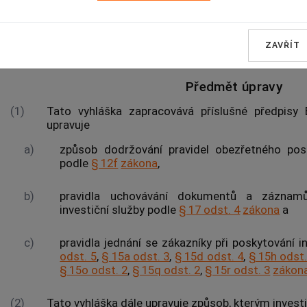
OBECNÁ USTANOVENÍ
ZAVŘÍT
§ 1
Předmět úpravy
(1)
Tato vyhláška zapracovává příslušné předpisy 
upravuje
a)
způsob dodržování pravidel obezřetného posk
podle
§ 12f
zákona
,
b)
pravidla uchovávání dokumentů a záznamů
investiční služby podle
§ 17 odst. 4
zákona
a
c)
pravidla jednání se zákazníky při poskytování 
odst. 5
,
§ 15a odst. 3
,
§ 15d odst. 4
,
§ 15h odst.
§ 15o odst. 2
,
§ 15q odst. 2
,
§ 15r odst. 3
zákon
(2)
Tato vyhláška dále upravuje způsob, kterým invest