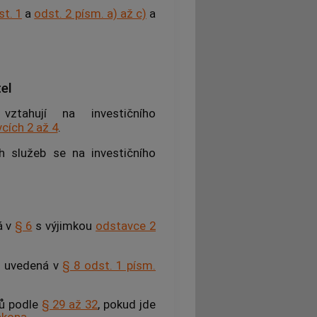
st. 1
a
odst. 2 písm. a) až c)
a
el
ztahují na investičního
cích 2 až 4
.
ch služeb se na investičního
á v
§ 6
s výjimkou
odstavce 2
py uvedená v
§ 8 odst. 1 písm.
mů podle
§ 29 až 32
, pokud jde