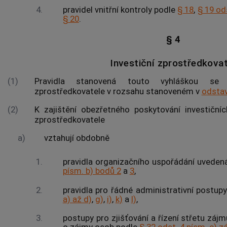
4.
pravidel vnitřní kontroly podle
§ 18
,
§ 19 od
§ 20
.
§ 4
Investiční zprostředkovat
(1)
Pravidla stanovená touto vyhláškou se v
zprostředkovatele v rozsahu stanoveném v
odstav
(2)
K zajištění obezřetného poskytování investiční
zprostředkovatele
a)
vztahují obdobně
1.
pravidla organizačního uspořádání uveden
písm. b) bodů 2
a
3
,
2.
pravidla pro řádné administrativní postu
a) až d)
,
g)
,
i)
,
k)
a
l)
,
3.
postupy pro zjišťování a řízení střetu záj