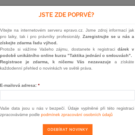
Minulé neúčinné znění
od 1. 7. 2008 - 31. 12. 2010
JSTE ZDE POPRVÉ?
Vítejte na internetovém serveru epravo.cz. Jsme zdroj informací jak
237
pro laiky, tak i pro právníky profesionály.
Zaregistrujte se u nás a
získejte zdarma řadu výhod.
VYHLÁŠKA
Protože si vážíme Vašeho zájmu, dostanete k registraci
dárek v
podobě unikátního online kurzu "Taktika jednání o smlouvách".
ze dne 23. června 2008
Registrace je zdarma, k ničemu Vás nezavazuje
a získáte
každodenní přehled o novinkách ve světě práva.
o podrobnostech některých pravidel při poskyto
E-mailová adresa:
*
Česká národní banka stanoví podle
§ 199 odst. 
Sb., o podnikání na kapitálovém trhu
, ve znění
zá
(dále jen „zákon“):
Vaše data jsou u nás v bezpečí. Údaje vyplněné při této registraci
zpracováváme podle
podmínek zpracování osobních údajů
ČÁST PRVNÍ