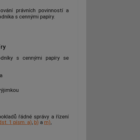
vání právních povinností a
odníka s
cennými papíry
.
ry
hodníky s
cennými papíry
se
 a
 výjimkou
okladů řádné správy a řízení
dst. 1 písm. a)
,
b)
a
m)
,