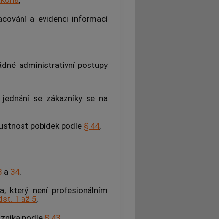
ákona
,
acování a evidenci informací
řádné administrativní postupy
 jednání se zákazníky se na
ípustnost pobídek podle
§ 44
,
3
a
34
,
a, který není profesionálním
dst. 1 až 5
,
azníka podle
§ 43
,