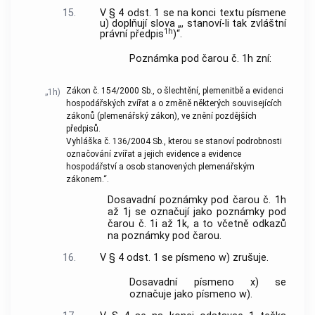
15.
V § 4 odst. 1 se na konci textu písmene
u) doplňují slova „, stanoví-li tak zvláštní
1h
právní předpis
)“.
Poznámka pod čarou č. 1h zní:
Zákon č. 154/2000 Sb., o šlechtění, plemenitbě a evidenci
„1h)
hospodářských zvířat a o změně některých souvisejících
zákonů (plemenářský zákon), ve znění pozdějších
předpisů.
Vyhláška č. 136/2004 Sb., kterou se stanoví podrobnosti
označování zvířat a jejich evidence a evidence
hospodářství a osob stanovených plemenářským
zákonem.“.
Dosavadní poznámky pod čarou č. 1h
až 1j se označují jako poznámky pod
čarou č. 1i až 1k, a to včetně odkazů
na poznámky pod čarou.
16.
V § 4 odst. 1 se písmeno w) zrušuje.
Dosavadní písmeno x) se
označuje jako písmeno w).