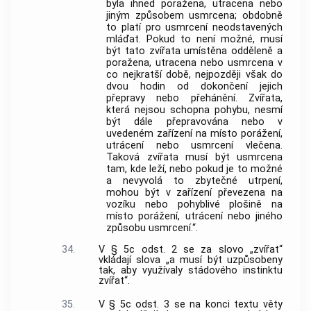
byla ihned poražena, utracena nebo
jiným způsobem usmrcena; obdobně
to platí pro usmrcení neodstavených
mláďat. Pokud to není možné, musí
být tato zvířata umístěna odděleně a
poražena, utracena nebo usmrcena v
co nejkratší době, nejpozději však do
dvou hodin od dokončení jejich
přepravy nebo přehánění. Zvířata,
která nejsou schopna pohybu, nesmí
být dále přepravována nebo v
uvedeném zařízení na místo porážení,
utrácení nebo usmrcení vlečena.
Taková zvířata musí být usmrcena
tam, kde leží, nebo pokud je to možné
a nevyvolá to zbytečné utrpení,
mohou být v zařízení převezena na
vozíku nebo pohyblivé plošině na
místo porážení, utrácení nebo jiného
způsobu usmrcení.“.
34.
V § 5c odst. 2 se za slovo „zvířat“
vkládají slova „a musí být uzpůsobeny
tak, aby využívaly stádového instinktu
zvířat“.
35.
V § 5c odst. 3 se na konci textu věty