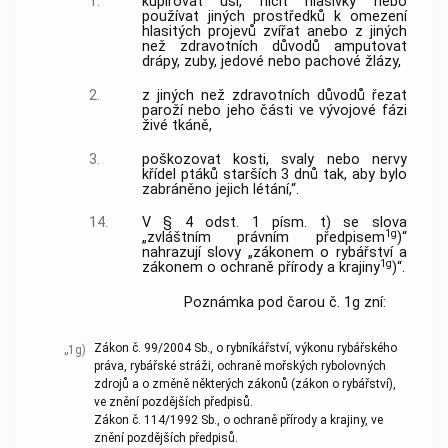
1.
kupírovat uši, ničit hlasivky nebo
používat jiných prostředků k omezení
hlasitých projevů zvířat anebo z jiných
než zdravotních důvodů amputovat
drápy, zuby, jedové nebo pachové žlázy,
2.
z jiných než zdravotních důvodů řezat
paroží nebo jeho části ve vývojové fázi
živé tkáně,
3.
poškozovat kosti, svaly nebo nervy
křídel ptáků starších 3 dnů tak, aby bylo
zabráněno jejich létání,“.
14.
V § 4 odst. 1 písm. t) se slova
1g
„zvláštním právním předpisem
)“
nahrazují slovy „zákonem o rybářství a
1g
zákonem o ochraně přírody a krajiny
)“.
Poznámka pod čarou č. 1g zní:
Zákon č. 99/2004 Sb., o rybníkářství, výkonu rybářského
„1g)
práva, rybářské stráži, ochraně mořských rybolovných
zdrojů a o změně některých zákonů (zákon o rybářství),
ve znění pozdějších předpisů.
Zákon č. 114/1992 Sb., o ochraně přírody a krajiny, ve
znění pozdějších předpisů.