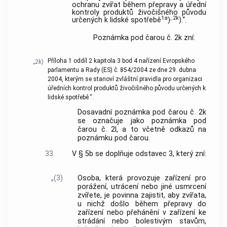
ochranu zvířat během přepravy a úřední
kontroly produktů živočišného původu
1a
, 2k
určených k lidské spotřebě
)
).“.
Poznámka pod čarou č. 2k zní:
Příloha 1 oddíl 2 kapitola 3 bod 4 nařízení Evropského
„2k)
parlamentu a Rady (ES) č. 854/2004 ze dne 29. dubna
2004, kterým se stanoví zvláštní pravidla pro organizaci
úředních kontrol produktů živočišného původu určených k
lidské spotřebě.“.
Dosavadní poznámka pod čarou č. 2k
se označuje jako poznámka pod
čarou č. 2l, a to včetně odkazů na
poznámku pod čarou.
33.
V § 5b se doplňuje odstavec 3, který zní:
„(3)
Osoba, která provozuje zařízení pro
porážení, utrácení nebo jiné usmrcení
zvířete, je povinna zajistit, aby zvířata,
u nichž došlo během přepravy do
zařízení nebo přehánění v zařízení ke
strádání nebo bolestivým stavům,