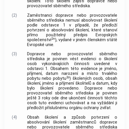
školení. Toto školení zajistí dopravce nebo
provozovatel sběrného střediska.
(2)
Zaměstnanci dopravce nebo provozovatele
sběrného střediska nemusí absolvovat školení
podle odstavce 1 v případě, že předloží
potvrzení o absolvování školení, které stanoví
přímo použitelný předpis Evropských
2n
společenství
), vydané v jiném členském státě
Evropské unie.
(3)
Dopravce nebo provozovatel sběrného
střediska je povinen vést evidenci o školení
osob vykonávajících činnosti uvedené v
odstavci 1. Obsahem této evidence je jméno,
příjmení, datum narození a místo trvalého
2o
pobytu nebo pobytu
) školených osob, obsah
školení, jméno a příjmení školitelů a datum, kdy
bylo školení provedeno. Dopravce nebo
provozovatel sběrného střediska je povinen
ještě 3 roky ode dne ukončení činnosti těchto
osob tuto evidenci uchovávat a na vyžádání ji
předložit příslušnému orgánu ochrany zvířat.
(4)
Obsah školení a způsob potvrzení o
absolvování školení zaměstnanců dopravce
nebo provozovatele sběrného střediska