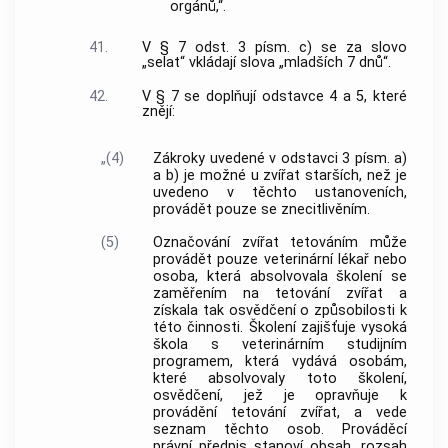
orgánů,“.
41.
V § 7 odst. 3 písm. c) se za slovo
„selat“ vkládají slova „mladších 7 dnů“.
42.
V § 7 se doplňují odstavce 4 a 5, které
znějí:
„(4)
Zákroky uvedené v odstavci 3 písm. a)
a b) je možné u zvířat starších, než je
uvedeno v těchto ustanoveních,
provádět pouze se znecitlivěním.
(5)
Označování zvířat tetováním může
provádět pouze veterinární lékař nebo
osoba, která absolvovala školení se
zaměřením na tetování zvířat a
získala tak osvědčení o způsobilosti k
této činnosti. Školení zajišťuje vysoká
škola s veterinárním studijním
programem, která vydává osobám,
které absolvovaly toto školení,
osvědčení, jež je opravňuje k
provádění tetování zvířat, a vede
seznam těchto osob. Prováděcí
právní předpis stanoví obsah, rozsah