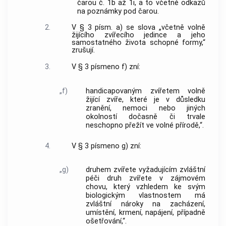
čarou č. 1b až 1i, a to včetně odkazů
na poznámky pod čarou.
2.
V § 3 písm. a) se slova „včetně volně
žijícího zvířecího jedince a jeho
samostatného života schopné formy,“
zrušují.
3.
V § 3 písmeno f) zní:
„f)
handicapovaným zvířetem volně
žijící zvíře, které je v důsledku
zranění, nemoci nebo jiných
okolností dočasně či trvale
neschopno přežít ve volné přírodě,“.
4.
V § 3 písmeno g) zní:
„g)
druhem zvířete vyžadujícím zvláštní
péči druh zvířete v zájmovém
chovu, který vzhledem ke svým
biologickým vlastnostem má
zvláštní nároky na zacházení,
umístění, krmení, napájení, případně
ošetřování,“.