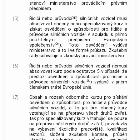
stanoví ministerstvo prováděcím právním
předpisem.
2p
(5)
Řidiči nebo průvodci
) silničních vozidel musí
absolvovat obecný nebo specializovaný kurz a
získat osvědčení o způsobilosti pro řidiče a
průvodce silničních vozidel v souladu s přímo
použitelným předpisem Evropských
2q
společenství
). Toto osvědčení vydává
ministerstvo, a to i ve formě průkazu. Zkušební
řády schvaluje a zkoušky provádí ministerstvo.
(6)
Řidiči nebo průvodci silničních vozidel nemusí
absolvovat kurz podle odstavce 5 v případě, že
předloží osvědčení o způsobilosti pro řidiče a
2q
průvodce silničních vozidel
) vydané v jiném
členském státě Evropské unie.
(7)
Obsah a rozsah odborného kurzu pro získání
osvědčení o způsobilosti pro řidiče a průvodce
silničních vozidel, a to jak pro obecný kurz
vztahující se na přepravu všech druhů zvířat,
tak pro specializovaný kurz vztahující se pouze
na přepravu některých druhů zvířat, požadavky
na vybavení školicího pracoviště, kvalifikaci
lektorů, složení zkušební komise, průběh
zkoušky, podmínky a způsob vydávání