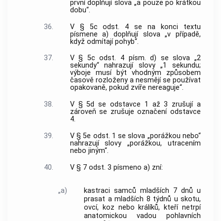
první doplňují slova „a pouze po krátkou
dobu“.
36.
V § 5c odst. 4 se na konci textu
písmene a) doplňují slova „v případě,
když odmítají pohyb“.
37.
V § 5c odst. 4 písm. d) se slova „2
sekundy“ nahrazují slovy „1 sekundu;
výboje musí být vhodným způsobem
časově rozloženy a nesmějí se používat
opakovaně, pokud zvíře nereaguje“.
38.
V § 5d se odstavce 1 až 3 zrušují a
zároveň se zrušuje označení odstavce
4.
39.
V § 5e odst. 1 se slova „porážkou nebo“
nahrazují slovy „porážkou, utracením
nebo jiným“.
40.
V § 7 odst. 3 písmeno a) zní:
„a)
kastraci samců mladších 7 dnů u
prasat a mladších 8 týdnů u skotu,
ovcí, koz nebo králíků, kteří netrpí
anatomickou vadou pohlavních