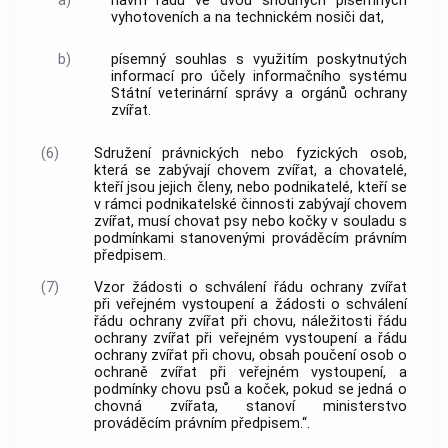
a)
návrh řádu ve dvou shodných písemných
vyhotoveních a na technickém nosiči dat,
b)
písemný souhlas s využitím poskytnutých
informací pro účely informačního systému
Státní veterinární správy a orgánů ochrany
zvířat.
(6)
Sdružení právnických nebo fyzických osob,
která se zabývají chovem zvířat, a chovatelé,
kteří jsou jejich členy, nebo podnikatelé, kteří se
v rámci podnikatelské činnosti zabývají chovem
zvířat, musí chovat psy nebo kočky v souladu s
podmínkami stanovenými prováděcím právním
předpisem.
(7)
Vzor žádosti o schválení řádu ochrany zvířat
při veřejném vystoupení a žádosti o schválení
řádu ochrany zvířat při chovu, náležitosti řádu
ochrany zvířat při veřejném vystoupení a řádu
ochrany zvířat při chovu, obsah poučení osob o
ochraně zvířat při veřejném vystoupení, a
podmínky chovu psů a koček, pokud se jedná o
chovná zvířata, stanoví ministerstvo
prováděcím právním předpisem.“.