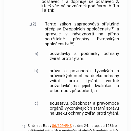
odstavec 1 a doplňuje se odstavec 2,
který včetně poznámek pod čarou č. 1 a
1a zní:
„(2)
Tento zákon zapracovává příslušné
1
předpisy Evropských společenství
) a
upravuje v návaznosti na přímo
použitelné předpisy Evropských
1a
společenství
)
a)
požadavky a podmínky ochrany
zvířat proti týrání,
b)
práva a povinnosti fyzických a
právnických osob na úseku ochrany
zvířat proti týrání, včetně
požadavků na jejich kvalifikaci a
odbornou způsobilost, a
c)
soustavu, působnost a pravomoce
orgánů vykonávajících státní správu
na úseku ochrany zvířat proti týrání.
Směrnice Rady
86/609/EHS
ze dne 24. listopadu 1986 o
1)