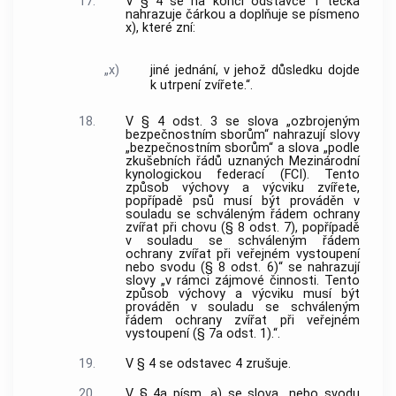
17.
V § 4 se na konci odstavce 1 tečka
nahrazuje čárkou a doplňuje se písmeno
x), které zní:
„x)
jiné jednání, v jehož důsledku dojde
k utrpení zvířete.“.
18.
V § 4 odst. 3 se slova „ozbrojeným
bezpečnostním sborům“ nahrazují slovy
„bezpečnostním sborům“ a slova „podle
zkušebních řádů uznaných Mezinárodní
kynologickou federací (FCI). Tento
způsob výchovy a výcviku zvířete,
popřípadě psů musí být prováděn v
souladu se schváleným řádem ochrany
zvířat při chovu (§ 8 odst. 7), popřípadě
v souladu se schváleným řádem
ochrany zvířat při veřejném vystoupení
nebo svodu (§ 8 odst. 6)“ se nahrazují
slovy „v rámci zájmové činnosti. Tento
způsob výchovy a výcviku musí být
prováděn v souladu se schváleným
řádem ochrany zvířat při veřejném
vystoupení (§ 7a odst. 1).“.
19.
V § 4 se odstavec 4 zrušuje.
20.
V § 4a písm. a) se slova „nebo svodu