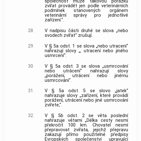
společnost může takovou porážku
zvířat provádět jen podle veterinárních
podmínek stanovených orgánem
veterinární správy pro jednotlivé
zařízení.“.
28.
V nadpisu části druhé se slova „nebo
svodech zvířat“ zrušují.
29.
V § 5a odst. 1 se slova „nebo utracení“
nahrazují slovy „, utracení nebo jiného
usmrcení“.
30.
V § 5a odst. 3 se slova „usmrcování
nebo utrácení“ nahrazují slovy
„porážení, utrácení nebo jinému
usmrcování“.
31.
V § 5a odst. 5 se slovo „jatek“
nahrazuje slovy „zařízení, které provádí
porážení, utrácení nebo jiné usmrcování
zvířete,“.
32.
V § 5b odst. 2 se věta poslední
nahrazuje větami „Délka cesty nesmí
překročit 100 km. Chovatel nesmí
přepravovat zvířata, jejichž přepravu
zakazují přímo použitelné předpisy
Evropských společenství upravující