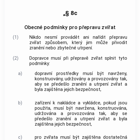
„§ 8c
Obecné podmínky pro přepravu zvířat
(1)
Nikdo nesmí provádět ani nařídit přepravu
zvířat způsobem, který jim může přivodit
zranění nebo zbytečné utrpení.
(2)
Dopravce musí při přepravě zvířat splnit tyto
podmínky:
a)
dopravní prostředky musí být navrženy,
konstruovány, udržovány a provozovány tak,
aby se předešlo zranění a utrpení zvířat a
byla zajištěna jejich bezpečnost,
b)
zařízení k nakládce a vykládce, pokud jsou
použita, musí být navržena, konstruována,
udržována a provozována tak, aby se
předešlo zranění a utrpení zvířat a byla
zajištěna jejich bezpečnost,
c)
pro zvířata musí být zajištěna dostatečná