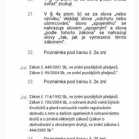
zvířat“ zrušují.
21.
V § 4a písm. b) se za slova „nebo
výcviku,“ vkládají slova „odchytu nebo
usmrcování,“ slovo „spojeného“ se
nahrazuje slovem „spojeným“ a slova
„podle tohoto zákona“ se nahrazují
slovy „tak, jak je vymezeno tímto
zákonem“.
22.
Poznámka pod čarou č. 2a zní:
Zákon č. 449/2001 Sb., ve znění pozdějších předpisů.
„2a)
Zákon č. 99/2004 Sb., ve znění pozdějších předpisů.“.
23.
Poznámka pod čarou č. 2e zní:
Zákon č. 114/1992 Sb., ve znění pozdějších předpisů.
„2e)
Zákon č. 100/2004 Sb., o ochraně druhů volně žijících
živočichů a planě rostoucích rostlin regulováním
obchodu s nimi a dalších opatřeních k ochraně těchto
druhů a o změně některých zákonů (zákon o
obchodování s ohroženými druhy), ve znění zákona č.
444/2005 Sb.“.