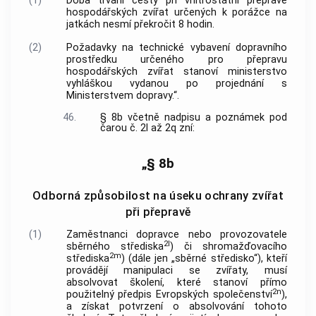
(1)
Doba trvání cesty při vnitrostátní přepravě
hospodářských zvířat určených k porážce na
jatkách nesmí překročit 8 hodin.
(2)
Požadavky na technické vybavení dopravního
prostředku určeného pro přepravu
hospodářských zvířat stanoví ministerstvo
vyhláškou vydanou po projednání s
Ministerstvem dopravy.“.
46.
§ 8b včetně nadpisu a poznámek pod
čarou č. 2l až 2q zní:
„§ 8b
Odborná způsobilost na úseku ochrany zvířat
při přepravě
(1)
Zaměstnanci dopravce nebo provozovatele
2l
sběrného střediska
) či shromažďovacího
2m
střediska
) (dále jen „sběrné středisko“), kteří
provádějí manipulaci se zvířaty, musí
absolvovat školení, které stanoví přímo
2n
použitelný předpis Evropských společenství
),
a získat potvrzení o absolvování tohoto