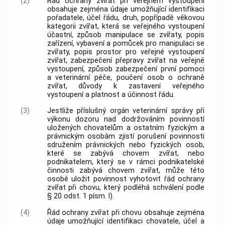
(2)
Řád ochrany zvířat při veřejném vystoupení
obsahuje zejména údaje umožňující identifikaci
pořadatele, účel řádu, druh, popřípadě věkovou
kategorii zvířat, která se veřejného vystoupení
účastní, způsob manipulace se zvířaty, popis
zařízení, vybavení a pomůcek pro manipulaci se
zvířaty, popis prostor pro veřejné vystoupení
zvířat, zabezpečení přepravy zvířat na veřejné
vystoupení, způsob zabezpečení první pomoci
a veterinární péče, poučení osob o ochraně
zvířat, důvody k zastavení veřejného
vystoupení a platnost a účinnost řádu.
(3)
Jestliže příslušný orgán veterinární správy při
výkonu dozoru nad dodržováním povinností
uložených chovatelům a ostatním fyzickým a
právnickým osobám zjistí porušení povinnosti
sdružením právnických nebo fyzických osob,
které se zabývá chovem zvířat, nebo
podnikatelem, který se v rámci podnikatelské
činnosti zabývá chovem zvířat, může této
osobě uložit povinnost vyhotovit řád ochrany
zvířat při chovu, který podléhá schválení podle
§ 20 odst. 1 písm. l).
(4)
Řád ochrany zvířat při chovu obsahuje zejména
údaje umožňující identifikaci chovatele, účel a