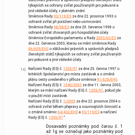
sbližování právních a správních předpisů členských států
týkajících se ochrany zvířat používaných pro pokusné a
jiné vědecké účely, v platném znění.
Směrnice Rady
93/119/ES
ze dne 22. prosince 1993 o
ochraně zvířat při porážení nebo usmrcování.
Směrnice Rady
98/58/ES
ze dne 20. července 1998 o
ochraně zvířat chovaných pro hospodářské účely.
Směrnice Evropského parlamentu a Rady
2003/65/ES
ze
dne 22. července 2003, kterou se mění směrnice Rady
86/609/EHS
o sbližování právních a správních předpisů
členských států týkajících se ochrany zvířat používaných
pro pokusné a jiné vědecké účely.
Nařízení Rady (ES) č.
1255/97
ze dne 25. června 1997 o
1a)
kritériích Společenství pro místa zastávek a o změně
plánu cesty uvedeného v příloze směrnice
91/628/EHS
.
Nařízení Rady (ES) č.
1040/2003
ze dne 11. června 2003,
kterým se mění nařízení Rady (ES) č.
1255/97
, pokud jde
o použití míst zastávek.
Nařízení Rady (ES) č.
1/2005
ze dne 22. prosince 2004 o
ochraně zvířat během přepravy a souvisejících činností a
o změně směrnic
64/432/EHS
a
93/119/ES
a nařízení
Rady (ES) č.
1255/97
.“.
Dosavadní poznámky pod čarou č. 1
až 1g se označují jako poznámky pod