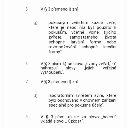
5.
V § 3 písmeno j) zní:
„j)
pokusným zvířetem každé zvíře,
které je nebo má být použito k
pokusům, včetně volně žijícího
zvířete, samostatného života
schopné larvální formy nebo
rozmnožování schopné larvální
formy,“.
1c
6.
V § 3 písm. k) se slova „svody zvířat,
)“
nahrazují slovy „jejich veřejná
vystoupení,“.
7.
V § 3 písmeno l) zní:
„l)
laboratorním zvířetem zvíře, které
bylo odchováno v chovném zařízení
speciálně pro pokusné účely,“.
8.
V § 3 písm. u) se za slovo „bolest“
vkládá slovo „, úzkost“.