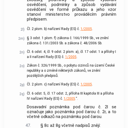
osvědčení, podmínky a způsob vydávání
osvědčení ve formě průkazu a jeho vzor
stanoví ministerstvo prováděcím právním
předpisem.
Čl. 2 písm. b) nařízení Rady (ES) č.
1/2005
.
2l)
§ 3 odst. 1 písm. f) zákona č. 166/1999 Sb., ve znění
2m)
zákona č. 131/2003 Sb. a zákona č. 48/2006 Sb.
Čl. 6 odst. 4, čl. 9 odst. 2 písm. a), čl. 17 odst. 1 a přílohy I
2n)
a II nařízení Rady (ES) č.
1/2005
.
Zákon č. 326/1999 Sb., o pobytu cizinců na území České
2o)
republiky a o změně některých zákonů, ve znění
pozdějších předpisů.
Čl. 2 písm. c) nařízení Rady (ES) č.
1/2005
.
2p)
Čl. 6 odst. 5, čl. 17 odst. 2, příloha III kapitola III a příloha
2q)
IV nařízení Rady (ES) č.
1/2005
.“.
Dosavadní poznámka pod čarou č. 2l se
označuje jako poznámka pod čarou č. 2r, a to
včetně odkazů na poznámku pod čarou.
47.
§ 8c až 8g včetně nadpisů znějí: