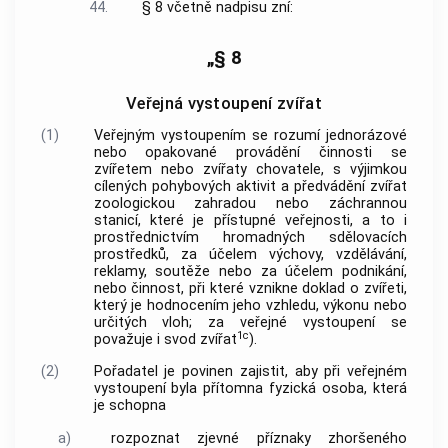
44.
§ 8 včetně nadpisu zní:
„§ 8
Veřejná vystoupení zvířat
(1)
Veřejným vystoupením se rozumí jednorázové
nebo opakované provádění činnosti se
zvířetem nebo zvířaty chovatele, s výjimkou
cílených pohybových aktivit a předvádění zvířat
zoologickou zahradou nebo záchrannou
stanicí, které je přístupné veřejnosti, a to i
prostřednictvím hromadných sdělovacích
prostředků, za účelem výchovy, vzdělávání,
reklamy, soutěže nebo za účelem podnikání,
nebo činnost, při které vznikne doklad o zvířeti,
který je hodnocením jeho vzhledu, výkonu nebo
určitých vloh; za veřejné vystoupení se
1c
považuje i svod zvířat
).
(2)
Pořadatel je povinen zajistit, aby při veřejném
vystoupení byla přítomna fyzická osoba, která
je schopna
a)
rozpoznat zjevné příznaky zhoršeného