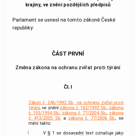
krajiny, ve znění pozdějších předpisů
Parlament se usnesl na tomto zákoně České
republiky:
ČÁST PRVNÍ
Změna zákona na ochranu zvířat proti týrání
Čl. I
Zákon č. 246/1992 Sb., na ochranu zvířat proti
týrání
, ve znění
zákona č. 162/1993 Sb.
,
zákona
č. 193/1994 Sb.
,
zákona č. 77/2004 Sb.
,
zákona
č. 413/2005 Sb.
a
zákona č. 77/2006 Sb.
, se
mění takto:
1.
V § 1 se dosavadní text označuje jako