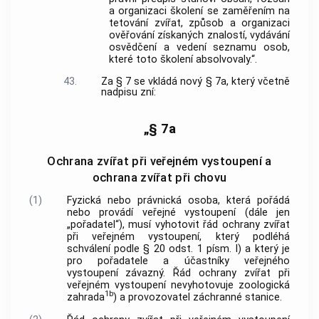
a organizaci školení se zaměřením na
tetování zvířat, způsob a organizaci
ověřování získaných znalostí, vydávání
osvědčení a vedení seznamu osob,
které toto školení absolvovaly.“.
43.
Za § 7 se vkládá nový § 7a, který včetně
nadpisu zní:
„§ 7a
Ochrana zvířat při veřejném vystoupení a
ochrana zvířat při chovu
(1)
Fyzická nebo právnická osoba, která pořádá
nebo provádí veřejné vystoupení (dále jen
„pořadatel“), musí vyhotovit řád ochrany zvířat
při veřejném vystoupení, který podléhá
schválení podle § 20 odst. 1 písm. l) a který je
pro pořadatele a účastníky veřejného
vystoupení závazný. Řád ochrany zvířat při
veřejném vystoupení nevyhotovuje zoologická
1b
zahrada
) a provozovatel záchranné stanice.