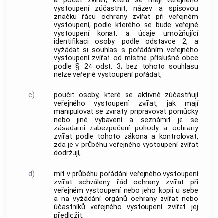
a počet zvířat, která se mají veřejného
vystoupení zúčastnit, název a spisovou
značku řádu ochrany zvířat při veřejném
vystoupení, podle kterého se bude veřejné
vystoupení konat, a údaje umožňující
identifikaci osoby podle odstavce 2, a
vyžádat si souhlas s pořádáním veřejného
vystoupení zvířat od místně příslušné obce
podle § 24 odst. 3; bez tohoto souhlasu
nelze veřejné vystoupení pořádat,
c)
poučit osoby, které se aktivně zúčastňují
veřejného vystoupení zvířat, jak mají
manipulovat se zvířaty, připravovat pomůcky
nebo jiné vybavení a seznámit je se
zásadami zabezpečení pohody a ochrany
zvířat podle tohoto zákona a kontrolovat,
zda je v průběhu veřejného vystoupení zvířat
dodržují,
d)
mít v průběhu pořádání veřejného vystoupení
zvířat schválený řád ochrany zvířat při
veřejném vystoupení nebo jeho kopii u sebe
a na vyžádání orgánů ochrany zvířat nebo
účastníků veřejného vystoupení zvířat jej
předložit,