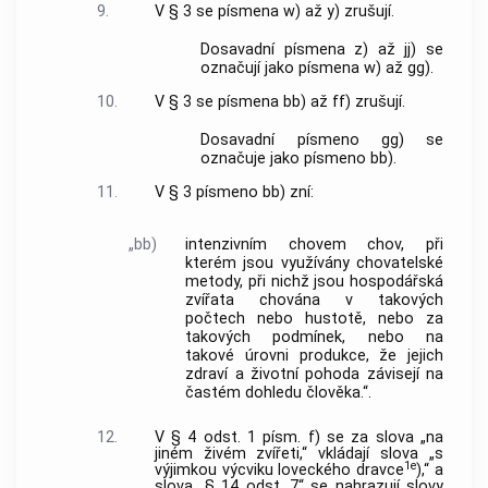
9.
V § 3 se písmena w) až y) zrušují.
Dosavadní písmena z) až jj) se
označují jako písmena w) až gg).
10.
V § 3 se písmena bb) až ff) zrušují.
Dosavadní písmeno gg) se
označuje jako písmeno bb).
11.
V § 3 písmeno bb) zní:
„bb)
intenzivním chovem chov, při
kterém jsou využívány chovatelské
metody, při nichž jsou hospodářská
zvířata chována v takových
počtech nebo hustotě, nebo za
takových podmínek, nebo na
takové úrovni produkce, že jejich
zdraví a životní pohoda závisejí na
častém dohledu člověka.“.
12.
V § 4 odst. 1 písm. f) se za slova „na
jiném živém zvířeti,“ vkládají slova „s
1e
výjimkou výcviku loveckého dravce
),“ a
slova „§ 14 odst. 7“ se nahrazují slovy