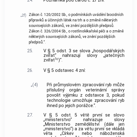
24.
Poznámka pod čarou č. 2f zní:
Zákon č. 120/2002 Sb., o podmínkách uvádění biocidních
„2f)
přípravků a účinných látek na trh a o změně některých
souvisejících zákonů, ve znění pozdějších předpisů.
Zákon č. 326/2004 Sb., o rostlinolékařské péči a o změně
některých souvisejících zákonů, ve znění pozdějších
předpisů.“.
25.
V § 5 odst. 3 se slova „hospodářských
zvířat“ nahrazují slovy „jatečných
1c
zvířat
)“.
26.
V § 5 odstavec 4 zní:
„(4)
Při průmyslovém zpracování ryb může
příslušný orgán veterinární správy
povolit výjimku z odstavce 3, pokud
technologie umožňuje zpracování ryb
ihned po jejich porážce.“.
27.
V § 5 odst. 5 větě první se slovo
„ministerstvo“ nahrazuje slovy
„Ministerstvo zemědělství (dále jen
„ministerstvo“) a za větu první se vkládá
věta „Církev nebo náboženská