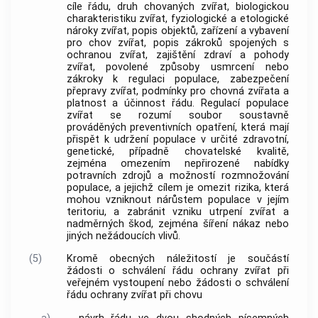
cíle řádu, druh chovaných zvířat, biologickou
charakteristiku zvířat, fyziologické a etologické
nároky zvířat, popis objektů, zařízení a vybavení
pro chov zvířat, popis zákroků spojených s
ochranou zvířat, zajištění zdraví a pohody
zvířat, povolené způsoby usmrcení nebo
zákroky k regulaci populace, zabezpečení
přepravy zvířat, podmínky pro chovná zvířata a
platnost a účinnost řádu. Regulací populace
zvířat se rozumí soubor soustavně
prováděných preventivních opatření, která mají
přispět k udržení populace v určité zdravotní,
genetické, případně chovatelské kvalitě,
zejména omezením nepřirozené nabídky
potravních zdrojů a možností rozmnožování
populace, a jejichž cílem je omezit rizika, která
mohou vzniknout nárůstem populace v jejím
teritoriu, a zabránit vzniku utrpení zvířat a
nadměrných škod, zejména šíření nákaz nebo
jiných nežádoucích vlivů.
(5)
Kromě obecných náležitostí je součástí
žádosti o schválení řádu ochrany zvířat při
veřejném vystoupení nebo žádosti o schválení
řádu ochrany zvířat při chovu