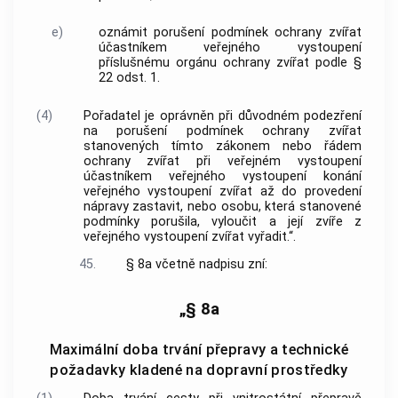
e)
oznámit porušení podmínek ochrany zvířat
účastníkem veřejného vystoupení
příslušnému orgánu ochrany zvířat podle §
22 odst. 1.
(4)
Pořadatel je oprávněn při důvodném podezření
na porušení podmínek ochrany zvířat
stanovených tímto zákonem nebo řádem
ochrany zvířat při veřejném vystoupení
účastníkem veřejného vystoupení konání
veřejného vystoupení zvířat až do provedení
nápravy zastavit, nebo osobu, která stanovené
podmínky porušila, vyloučit a její zvíře z
veřejného vystoupení zvířat vyřadit.“.
45.
§ 8a včetně nadpisu zní:
„§ 8a
Maximální doba trvání přepravy a technické
požadavky kladené na dopravní prostředky